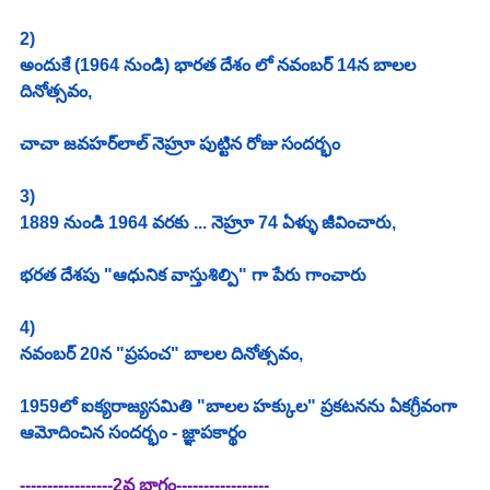
2)
అందుకే (1964 నుండి) భారత దేశం లో నవంబర్ 14న బాలల 
దినోత్సవం,
చాచా జవహర్‌లాల్ నెహ్రూ పుట్టిన రోజు సందర్భం
3) 
1889 నుండి 1964 వరకు ... నెహ్రూ 74 ఏళ్ళు జీవించారు,
భరత దేశపు "ఆధునిక వాస్తుశిల్పి" గా పేరు గాంచారు
4)
నవంబర్ 20న "ప్రపంచ" బాలల దినోత్సవం,
1959లో ఐక్యరాజ్యసమితి "బాలల హక్కుల" ప్రకటనను ఏకగ్రీవంగా 
ఆమోదించిన సందర్భం - జ్ఞాపకార్థం
-----------------2వ భాగం-----------------