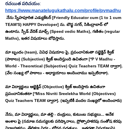
రచయిత పరిచయం
:
https://www.manatelugukathalu.com/profile/pvmadhu
 నేను స్నేహపూరిత ఎడ్యుకేటర్ [Friendly Educator cum (1 to 1 cum 
TEAM'S) HAPPY Developer] ను. బౌధ్ధ నగర్, సికింద్రాబాద్ లో 
ఉంటాను. స్పీడ్ వేదిక్ మాథ్స్ (Speed vedic Maths), గణితం (regular 
Maths), ఇతర విషయాలు బోధిస్తాను. 
మా బృందం (team), వివిధ విషయాల పై, ప్రపంచానికంతా సబ్జెక్టివ్ క్విజ్ 
(పాఠాలు) (Subjective) క్విజ్ అందిస్తుంది ఉచితంగా [*P V Madhu - 
World - Theoretical (Subjective) Quiz Teachers TEAM ద్వారా]. 
(వేల సంఖ్య లో పాఠాలు - అధ్యాయాలు అందించాము ఇప్పటిదాకా). 
మా విద్యార్థులు ఆబ్జెక్టివ్ (Objective) క్విజ్ అందిస్తారు ఉచితంగా 
ప్రపంచానికంతటా [*Miss Nivriti Sreelekha World (Objectives) 
Quiz Teachers TEAM ద్వారా]. (ఇప్పటికీ వందల సంఖ్యలో అందించారు)
నేను, మా విద్యార్థులు, మా తల్లి - దండ్రులు, కుటుంబ సభ్యులు... అనేక 
అంశాల పై (సమాజ సమస్యలకు పరిష్కారాలు, ప్రోత్సాహకరపు సంతోష కరపు 
నిర్వాహకము, తేలికగా విద్య - బోధన పద్ధతులు... ఇతరత్రా విషయాలపై)... 