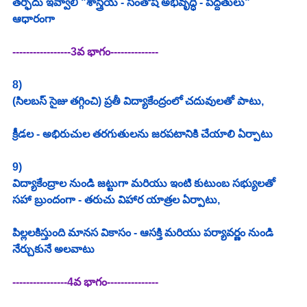
తర్ఫీదు ఇవ్వాలి "శాస్త్రీయ - సంతోష అభివృద్ధి - పద్దతులు" 
ఆధారంగా
-----------------3వ భాగం--------------
8)
(సిలబస్ సైజు తగ్గించి) ప్రతీ విద్యాకేంద్రంలో చదువులతో పాటు,
క్రీడల - అభిరుచుల తరగుతులను జరపటానికి చేయాలి ఏర్పాటు
9)
విద్యాకేంద్రాల నుండి జట్టుగా మరియు ఇంటి కుటుంబ సభ్యులతో 
సహా బ్రుందంగా - తరుచు విహార యాత్రల ఏర్పాటు,
పిల్లలకిస్తుంది మానస వికాసం - ఆసక్తి మరియు పర్యావర్ణం నుండి 
నేర్చుకునే అలవాటు 
----------------4వ భాగం---------------