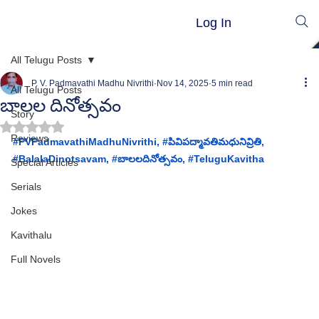
Log In
All Telugu Posts
P. V. Padmavathi Madhu Nivrithi
Nov 14, 2025
5 min read
All Telugu Posts
బాలల దినోత్సవం
Story
Rated NaN out of 5 stars.
Reviews
#PVPadmavathiMadhuNivrithi
, 
#ప
ివిపద్మావతిమధునివ్రితి, 
#
BalalaDinotsavam, #
బాలలదినోత్సవం
, 
#TeluguKavitha
Special Articles
Serials
Jokes
Kavithalu
Full Novels