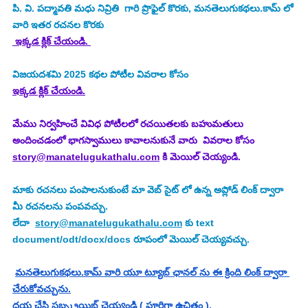
పి. వి. పద్మావతి మధు నివ్రితి 
 గారి ప్రొఫైల్ కొరకు, మనతెలుగుకథలు.కామ్ లో 
వారి ఇతర రచనల కొరకు
 ఇక్కడ క్లిక్ చేయండి. 
విజయదశమి 2025
కథల పోటీల వివరాల కోసం
ఇక్కడ క్లిక్ చేయండి.
మేము నిర్వహించే వివిధ పోటీలలో రచయితలకు బహుమతులు 
అందించడంలో భాగస్వాములు కావాలనుకునే వారు  వివరాల కోసం 
story@manatelugukathalu.com
 కి మెయిల్ చెయ్యండి.
మాకు రచనలు పంపాలనుకుంటే మా వెబ్ సైట్ లో ఉన్న అప్లోడ్ లింక్ ద్వారా 
మీ రచనలను పంపవచ్చు.
లేదా  
story@manatelugukathalu.com
 కు text 
document/odt/docx/docs రూపంలో మెయిల్ చెయ్యవచ్చు.
మనతెలుగుకథలు.కామ్ వారి యూ ట్యూబ్ ఛానల్ ను ఈ క్రింది లింక్ ద్వారా 
చేరుకోవచ్చును.
దయ చేసి సబ్స్క్రయిబ్ చెయ్యండి ( పూర్తిగా ఉచితం ).