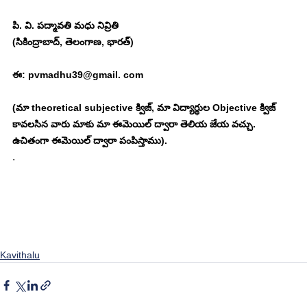
పి. వి. పద్మావతి మధు నివ్రితి
(సికింద్రాబాద్, తెలంగాణ, భారత్)
ఈ: pvmadhu39@gmail. com
(మా theoretical subjective క్విజ్, మా విద్యార్థుల Objective క్విజ్ 
కావలసిన వారు మాకు మా ఈమెయిల్ ద్వారా తెలియ జేయ వచ్చు. 
ఉచితంగా ఈమెయిల్ ద్వారా పంపిస్తాము). 
. 
Kavithalu