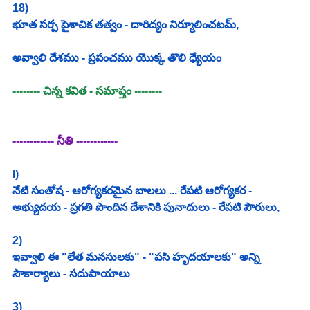
18)
భూత సర్ప పైశాచిక తత్వం - దారిద్యం నిర్మూలించటమ్,
అవ్వాలి దేశము - ప్రపంచము యొక్క తొలి ధ్యేయం 
-------- చిన్న కవిత - సమాప్తం --------
------------ నీతి ------------
I)
నేటి సంతోష - ఆరోగ్యకరమైన బాలలు ... రేపటి ఆరోగ్యకర - 
అభ్యుదయ - ప్రగతి పొందిన దేశానికి పునాదులు - రేపటి పౌరులు,
2)
ఇవ్వాలి ఈ "లేత మనసులకు" - "పసి హృదయాలకు" అన్ని 
సౌకార్యాలు - సదుపాయాలు
3)