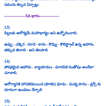
సమయ-కల్పన ఏర్పాట్లు 
------------------5వ భాగం-----------------
13)
పిల్లలకు ఆరోగ్యమే మహాభాగ్యం అని ఉద్భోదించాలి,
ఉప్పు - చక్కెర - నూనె - కారం - కొవ్వు - కొలెస్ట్రాల్ ఉన్న ఆహారం 
తక్కువ తినాలి - అని తెలపాలి
14)
పోషకమైన ఆహారం - వ్యాయామం - మానసిక సంతోషం అందేలా 
చూడాలి,
ఆరోగ్యానికి హానికరమయిన (పొగకు) ధూమ - మద్య పానం - డ్రగ్స్ కు 
దూరంగా ఉండటం నేర్పాలి
15)