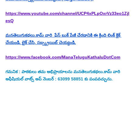
https://www.youtube.com/channel/UCP4xPLpOxrVz33eo1Zjl
esQ
మనతెలుగుకథలు.కామ్ వారి  ఫేస్ బుక్ పేజీ చేరడానికి ఈ క్రింది లింక్ క్లిక్ 
చేయండి. లైక్ చేసి, సబ్స్క్రయిబ్ చెయ్యండి.
https://www.facebook.com/ManaTeluguKathaluDotCom
గమనిక : పాఠకులు తమ అభిప్రాయాలను మనతెలుగుకథలు.కామ్ వారి 
అఫీషియల్ వాట్స్ అప్ నెంబర్ : 63099 58851 కు పంపవచ్చును.