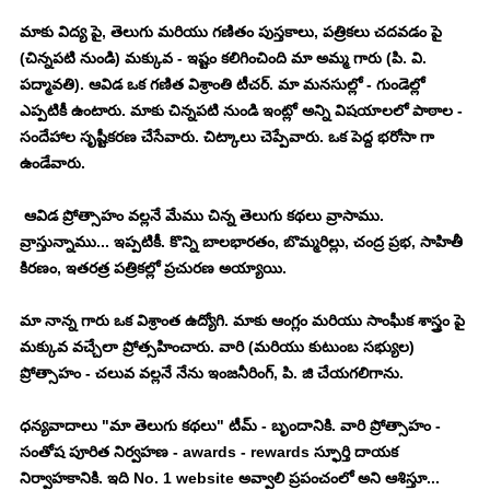
మాకు విద్య పై, తెలుగు మరియు గణితం పుస్తకాలు, పత్రికలు చదవడం పై 
(చిన్నపటి నుండి) మక్కువ - ఇష్టం కలిగించింది మా అమ్మ గారు (పి. వి. 
పద్మావతి). ఆవిడ ఒక గణిత విశ్రాంతి టీచర్. మా మనసుల్లో - గుండెల్లో 
ఎప్పటికీ ఉంటారు. మాకు చిన్నపటి నుండి ఇంట్లో అన్ని విషయాలలో పాఠాల - 
సందేహాల సృష్టీకరణ చేసేవారు. చిట్కాలు చెప్పేవారు. ఒక పెద్ద భరోసా గా 
ఉండేవారు. 
 ఆవిడ ప్రోత్సాహం వల్లనే మేము చిన్న తెలుగు కథలు వ్రాసాము. 
వ్రాస్తున్నాము... ఇప్పటికీ. కొన్ని బాలభారతం, బొమ్మరిల్లు, చంద్ర ప్రభ, సాహితీ 
కిరణం, ఇతరత్ర పత్రికల్లో ప్రచురణ అయ్యాయి. 
మా నాన్న గారు ఒక విశ్రాంత ఉద్యోగి. మాకు ఆంగ్లం మరియు సాంఘీక శాస్త్రం పై 
మక్కువ వచ్చేలా ప్రోత్సహించారు. వారి (మరియు కుటుంబ సభ్యుల) 
ప్రోత్సాహం - చలువ వల్లనే నేను ఇంజనీరింగ్, పి. జి చేయగలిగాను. 
ధన్యవాదాలు "మా తెలుగు కథలు" టీమ్ - బృందానికి. వారి ప్రోత్సాహం - 
సంతోష పూరిత నిర్వహణ - awards - rewards స్ఫూర్తి దాయక 
నిర్వాహకానికి. ఇది No. 1 website అవ్వాలి ప్రపంచంలో అని ఆశిస్తూ... 