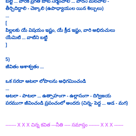
బట్టి ... వారికి ప్రగతి బాట నిర్మించాలి ... వారిని మలచాలి - 
తీర్చిదిద్దాలి - చెక్కాలి (ఉపాధ్యాయుల యిన శిల్పులు) 
...
[
పిల్లలకు యే విషయం ఇష్టం, యే క్రీడ ఇష్టం, వారి అభిరుచులు 
యేమిటి ... వాటిని బట్టి
]
5)
జీవితం ఆశాశ్వతం ...
ఒక సరదా ఆటలా లోపాలను అధిగమించండి
...
ఆటలా - పాటలా ... ఉత్సాహంగా - ఉల్లాసంగా - దిగ్విజయ 
పరముగా జీవించండి ప్రపంచంలో అందరు (చిన్న- పెద్ద ... ఆడ - మగ)
------- X X X చిన్న కవిత ---నీతి ---- సమాప్తం ------- X X X ------