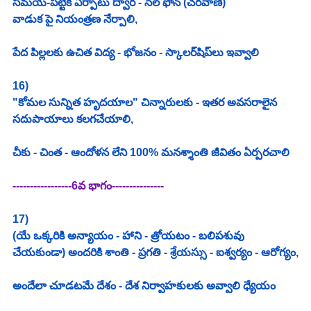
సమయ-పట్టిక ఏర్పాటు ద్వార - సెల్ ఫోన్ (చరవాణి)
వాడుక పై నియంత్రణ నేర్పాలి,
పేద పిల్లలకు ఉచిత విద్య - భోజనం - స్కాలర్‌షిప్‌లు ఇవ్వాలి
16)
"కోమల సున్నిత హృదయాల" చిన్నారులకు - ఇతర అవసరాలైన 
సదుపాయాలు కలగచేయాలి,
చీకు - చింత - ఆందోళన లేని 100% మనశ్శాంతి జీవితం ఏర్పరచాలి
-----------------6వ భాగం---------------
17)
(యే ఒక్కరికి అన్యాయం - హాని - త్రోయటం - బలిపశువు 
చేయకుండా) అందరికి శాంతి - ప్రగతి - శ్రేయస్సు - ఐశ్వర్యం - ఆరోగ్యం,
అందేలా చూడటమే దేశం - దేశ నిర్వాహకులకు అవ్వాలి ధ్యేయం