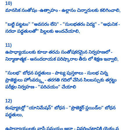
10)
మానసిక సంతోషం -ఉత్సాహం - ఉల్లాసం చిన్నారులకు కలిగించాలి,
"బట్టి పట్టటం" "అవసరం లేని" - "సులభతరం విద్య" - "ఆధునిక - 
సరదా పద్ధతులతో" పిల్లలకు అందచేయాలి,
11)
ఉపాధ్యాయులకు కూడా తరచు సంతోషకరమైన నిర్వహణలో - 
నిర్మాణాత్మక - ఆనందదాయక పరిష్కారాల తీరు లో శిక్షణ ఇవ్వాలి,
"సులభ" బోధన పద్దతులు - పాట్య పుస్తకాలు - సులభ చిన్న 
ప్రాజెక్టులు హోంవర్క్లు - తరగతి గదిలో చేసిన సిలబస్సుకు తగ్గట్టు 
పరీక్షల నిర్వహణ - "పరిచయం" చేయాలి
12)
కంప్యూటర్లో "యానిమేషన్" బోధన - "ప్రొజెక్టర్ స్లయిడ్‌ల" బోధన 
పద్ధతులు,
ఉపాధ్యాయులకు వ్రాసే సమయం ఆదా - వివరించటానికి యెక్కువ 