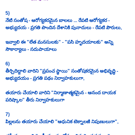
5)
నేటి సంతోష - ఆరోగ్యకరమైన బాలలు ... రేపటి ఆరోగ్యకర - 
అభ్యుదయ - ప్రగతి పొందిన దేశానికి పునాదులు - రేపటి పౌరులు,
ఇవ్వాలి ఈ "లేత మనసులకు" - "పసి హృదయాలకు" అన్ని 
సౌకార్యాలు - సదుపాయాలు
6)
తీర్చిదిద్దాలి వారిని "ప్రపంచ స్థాయి" సంతోషకరమైన అభివృద్ధి - 
అభ్యుదయం - ప్రగతి పథం నిర్వాహకులుగా,
తయారు చేయాలి వారిని "నిర్మాణాత్మకమైన - ఆనంద దాయక 
పరిష్కాల" తీరు నిర్వాహకులుగా
7)
పిల్లలను తయారు చేయాలి "ఆధునిక టెక్నాలజీ నిపుణులుగా",