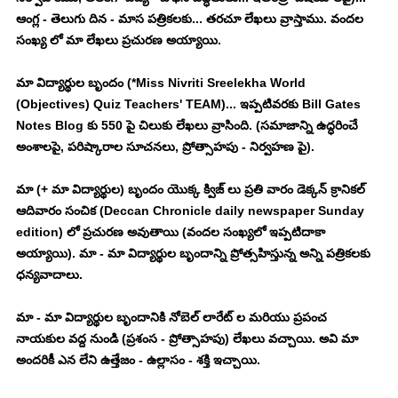
ఆంగ్ల - తెలుగు దిన - మాస పత్రికలకు... తరచూ లేఖలు వ్రాస్తాము. వందల 
సంఖ్య లో మా లేఖలు ప్రచురణ అయ్యాయి. 
మా విద్యార్థుల బృందం (*Miss Nivriti Sreelekha World 
(Objectives) Quiz Teachers' TEAM)... ఇప్పటివరకు Bill Gates 
Notes Blog కు 550 పై చిలుకు లేఖలు వ్రాసింది. (సమాజాన్ని ఉద్ధరించే 
అంశాలపై, పరిష్కారాల సూచనలు, ప్రోత్సాహపు - నిర్వహణ పై). 
మా (+ మా విద్యార్థుల) బృందం యొక్క క్విజ్ లు ప్రతి వారం డెక్కన్ క్రానికల్ 
ఆదివారం సంచిక (Deccan Chronicle daily newspaper Sunday 
edition) లో ప్రచురణ అవుతాయి (వందల సంఖ్యలో ఇప్పటిదాకా 
అయ్యాయి). మా - మా విద్యార్థుల బృందాన్ని ప్రోత్సహిస్తున్న అన్ని పత్రికలకు 
ధన్యవాదాలు. 
మా - మా విద్యార్థుల బృందానికి నోబెల్ లారేట్ ల మరియు ప్రపంచ 
నాయకుల వద్ద నుండి (ప్రశంస - ప్రోత్సాహపు) లేఖలు వచ్చాయి. అవి మా 
అందరికీ ఎన లేని ఉత్తేజం - ఉల్లాసం - శక్తి ఇచ్చాయి. 