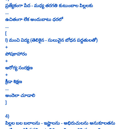
ప్రత్యేకంగా పేద - మధ్య తరగతి కుటుంబాల పిల్లలకు
...
ఉచితంగా లేక అందుబాటు ధరలో 
...
[
I) మంచి విద్య (తెలికైన - సులువైన బోధన పద్దతులతో) 
+ 
పోషకాహారం
+
ఆరోగ్య సంరక్షణ
+
క్రీడా శిక్షణ
...
అందెలా చూడాలి
]
4)
పిల్లల బల బలాలను - ఇష్టాలను - అభిరుచులను అనుకూలతను 