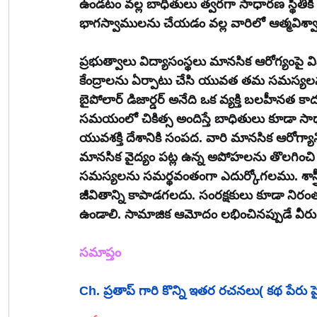
ఉండటం వల్ల బాధితులు త్వరగా సాధారణ స్థితికి చ
భాగస్వాములను చేయడం వల్ల వారిలో ఆత్మవిశ్వా
ప్రభుత్వాలు విద్యాసంస్థలు మానసిక ఆరోగ్యంపై వ
కేంద్రాలను ఏర్పాటు చేసి యువత తమ సమస్యలను స
బైపోలార్ డిజార్డర్ అనేది ఒక వ్యక్తి బలహీనత కా
సమయంలో చికిత్స అందిస్తే బాధితులు కూడా సాధ
యువశక్తి దేశానికి సంపద. వారి మానసిక ఆరోగ్యా
మానసిక వైద్యం పట్ల ఉన్న అపోహలను తొలగించి 
సమస్యలను సమర్థవంతంగా ఎదుర్కోగలము. శాస్త్ర
జీవితాన్ని కాపాడగలదు. సంరక్షకులు కూడా నిర
ఉండాలి. సామాజిక ఆమోదం లభించినప్పుడే వీ
సమాప్తం
Ch. ప్రతాప్ గారి కొన్ని ఇతర రచనలు( కథ పేరు పైన