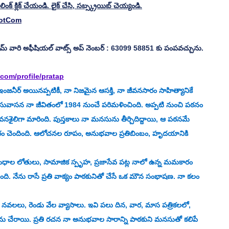
ంక్ క్లిక్ చేయండి. లైక్ చేసి, సబ్స్క్రయిబ్ చెయ్యండి.
DotCom
వారి అఫీషియల్ వాట్స్ అప్ నెంబర్ : 63099 58851 కు పంపవచ్చును.
com/profile/pratap
ీవనసారం సాహిత్యానికే 
 సువాసన నా జీవితంలో 1984 నుంచే పరిమళించింది. అప్పటి నుంచి పఠనం 
నశైలిగా మారింది. పుస్తకాలు నా మనసును తీర్చిదిద్దాయి, ఆ పఠనమే 
ం చెందింది. ఆలోచనల రూపం, అనుభవాల ప్రతిబింబం, హృదయానికి 
ధాల లోతులు, సామాజిక స్పృహ, ప్రజాసేవ పట్ల నాలో ఉన్న మమకారం 
తుంది. నేను రాసే ప్రతి వాక్యం పాఠకునితో చేసే ఒక మౌన సంభాషణ. నా కలం 
నవలలు, రెండు వేల వ్యాసాలు. ఇవి పలు దిన, వార, మాస పత్రికలలో, 
ను చేరాయి. ప్రతి రచన నా అనుభవాల సారాన్ని పాఠకుని మనసుతో కలిపే 