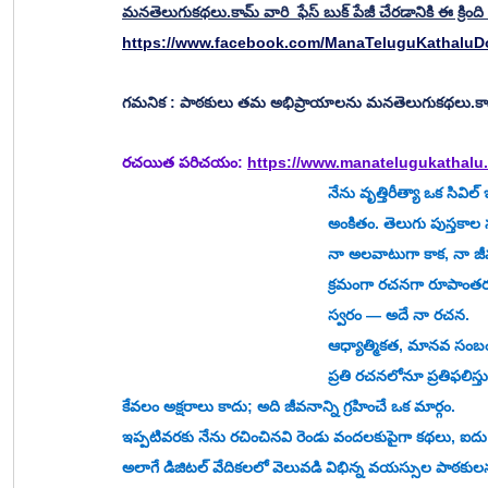
మనతెలుగుకథలు.కామ్ వారి  ఫేస్ బుక్ పేజీ చేరడానికి ఈ క్రింది లి
https://www.facebook.com/ManaTeluguKathalu
గమనిక : పాఠకులు తమ అభిప్రాయాలను మనతెలుగుకథలు.కామ్ 
రచయిత పరిచయం: 
https://www.manatelugukathalu.
నేను వృత్తిరీత్యా ఒక సివిల్ ఇంజనీర్‌ అయినప్పటికీ, నా నిజమైన ఆసక్తి, నా జ
అంకితం. తెలుగు పుస్తకాల
నా అలవాటుగా కాక, నా జీవ
క్రమంగా రచనగా రూపాంతర
స్వరం — అదే నా రచన.
ఆధ్యాత్మికత, మానవ సంబం
ప్రతి రచనలోనూ ప్రతిఫలిస్
కేవలం అక్షరాలు కాదు; అది జీవనాన్ని గ్రహించే ఒక మార్గం.
ఇప్పటివరకు నేను రచించినవి రెండు వందలకుపైగా కథలు, ఐదు 
అలాగే డిజిటల్ వేదికలలో వెలువడి విభిన్న వయస్సుల పాఠకుల