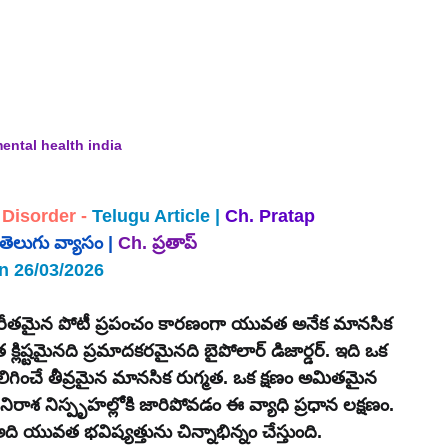
ental health india
 Disorder
 - 
Telugu Article | 
Ch. Pratap
తెలుగు 
వ్యాసం | 
Ch. ప్రతాప్
n 26/03/2026
ిపరీతమైన పోటీ ప్రపంచం కారణంగా యువత అనేక మానసిక 
లిష్టమైనది ప్రమాదకరమైనది బైపోలార్ డిజార్డర్. ఇది ఒక 
 కలిగించే తీవ్రమైన మానసిక రుగ్మత. ఒక క్షణం అమితమైన 
ాశ నిస్పృహల్లోకి జారిపోవడం ఈ వ్యాధి ప్రధాన లక్షణం. 
ువత భవిష్యత్తును చిన్నాభిన్నం చేస్తుంది. 