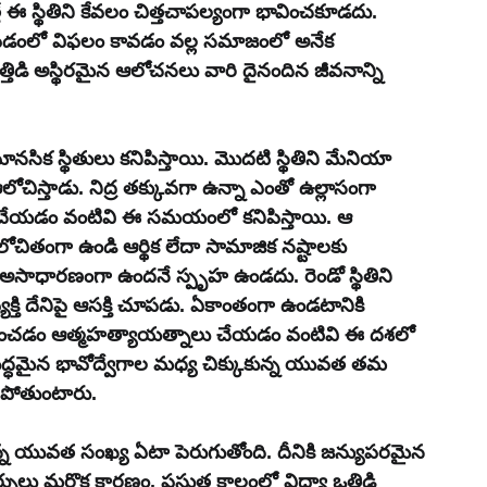
స్థితిని కేవలం చిత్తచాపల్యంగా భావించకూడదు. 
ోవడంలో విఫలం కావడం వల్ల సమాజంలో అనేక 
్తిడి అస్థిరమైన ఆలోచనలు వారి దైనందిన జీవనాన్ని 
ఆలోచిస్తాడు. నిద్ర తక్కువగా ఉన్నా ఎంతో ఉల్లాసంగా 
లు చేయడం వంటివి ఈ సమయంలో కనిపిస్తాయి. ఆ 
తంగా ఉండి ఆర్థిక లేదా సామాజిక నష్టాలకు 
న అసాధారణంగా ఉందనే స్పృహ ఉండదు. రెండో స్థితిని 
యక్తి దేనిపై ఆసక్తి చూపడు. ఏకాంతంగా ఉండటానికి 
ించడం ఆత్మహత్యాయత్నాలు చేయడం వంటివి ఈ దశలో 
్ధమైన భావోద్వేగాల మధ్య చిక్కుకున్న యువత తమ 
గిపోతుంటారు.
న్న యువత సంఖ్య ఏటా పెరుగుతోంది. దీనికి జన్యుపరమైన 
ు మరొక కారణం. ప్రస్తుత కాలంలో విద్యా ఒత్తిడి 