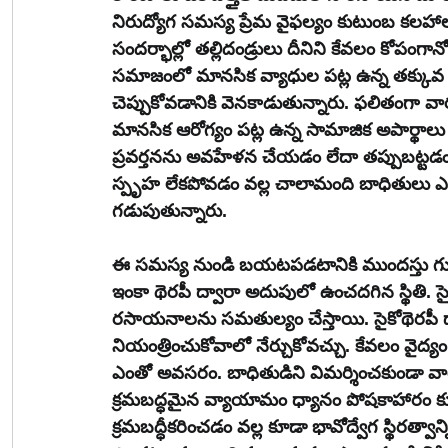
నిరుద్యోగ సమస్య ప్రేమ వైఫల్యం కుటుంబ కలహాల
సందర్భాల్లో తల్లిదండ్రులు దీనిని కేవలం కోపంగానో
సమాజంలో మానసిక వ్యాధుల పట్ల ఉన్న తక్
చెప్పుకోవడానికి వెనకాడుతున్నారు. ఫలితంగా వ
మానసిక ఆరోగ్యం పట్ల ఉన్న సామాజిక అపార్థాలు
ప్రవర్తనను అవహేళన చేయడం లేదా తప్పుబట్ట
స్పృహ లేకపోవడం వల్ల చాలామంది బాధితులు ఎ
గడుపుతున్నారు.
ఈ సమస్య నుండి బయటపడటానికి ముందస్తు గుర్తి
ఇంకా థెరపీ ద్వారా అదుపులో ఉంచదగిన స్థితి. స
రసాయనాలను సమతుల్యం చేస్తాయి. సైకోథెరపీ 
నియంత్రించుకోవాలో నేర్చుకోవచ్చు. కేవలం వైద
ఎంతో అవసరం. బాధితుడిని విమర్శించకుండా వార
క్రమబద్ధమైన వ్యాయామం ధ్యానం పోషకాహారం కూ
క్రమబద్ధీకరించడం వల్ల కూడా భావోద్వేగ స్థిరత