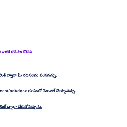
ారి ఇతర రచనల కొరకు 
లింక్ ద్వారా మీ రచనలను పంపవచ్చు.
ument/odt/docx రూపంలో మెయిల్ చెయ్యవచ్చు.
ంక్ ద్వారా చేరుకోవచ్చును.