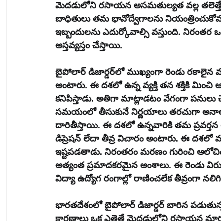
మెదడులోని రసాయన అసమతుల్యత వల్ల తలెత్తే ఈ 
బాధితులు తమ భావోద్వేగాలను నియంత్రించుక
ఇబ్బందులను ఎదుర్కోవాల్సి వస్తుంది. నిరంతర ఒత
అస్తవ్యస్తం చేస్తాయి.
బైపోలార్ డిజార్డర్‌లో ముఖ్యంగా రెండు రకాలైన మానసిక స్థితులు కనిపిస్తాయి. మొదటి స్థితిని మేనియా 
అంటారు. ఈ దశలో ఉన్న వ్యక్తి తన శక్తికి మించి 
కనిపిస్తాడు. అతిగా మాట్లాడటం వేగంగా పను
సమయంలో తీసుకునే నిర్ణయాలు తరచుగా అనాలోచి
దారితీస్తాయి. ఈ దశలో ఉన్నవారికి తమ ప్రవర్త
డిప్రెషన్ లేదా తీవ్ర విచారం అంటారు. ఈ దశలో వ్
ఇష్టపడతాడు. నిరంతరం మరణం గురించి ఆలోచ
అత్యంత ప్రమాదకరమైన అంశాలు. ఈ రెండు విరుద
విద్యా ఉద్యోగ రంగాల్లో రాణించలేక తీవ్రంగా నలి
భారతదేశంలో బైపోలార్ డిజార్డర్ బారిన పడుతు
కారణాలు ఒక ఎత్తైతే మెదడులోని రసాయన మార్పుల