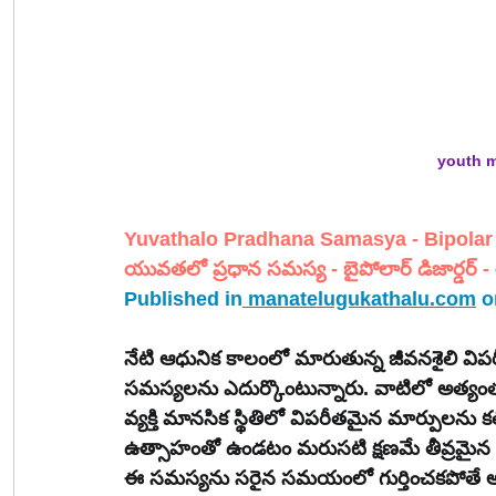
youth m
Yuvathalo Pradhana Samasya - Bipolar
యువతలో ప్రధాన సమస్య - బైపోలార్ డిజార్డర్
 - 
Published in
manatelugukathalu.com
 o
నేటి ఆధునిక కాలంలో మారుతున్న జీవనశైలి వ
సమస్యలను ఎదుర్కొంటున్నారు. వాటిలో అత్యంత క్
వ్యక్తి మానసిక స్థితిలో విపరీతమైన మార్పులను
ఉత్సాహంతో ఉండటం మరుసటి క్షణమే తీవ్రమైన నిర
ఈ సమస్యను సరైన సమయంలో గుర్తించకపోతే అది య