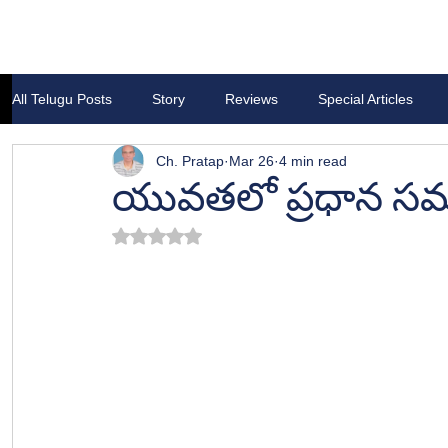
All Telugu Posts
Story
Reviews
Special Articles
Ch. Pratap
Mar 26
4 min read
యువతలో ప్రధాన సమస్య
Rated NaN out of 5 stars.