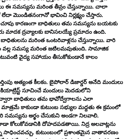
ు ఈ సమస్యను మరింత తీవ్రం చేస్తున్నాయి. చాలా 
 లేదా మొండితనంగానో భావించి నిర్లక్ష్యం చేస్తారు. 
కువ చూపు కారణంగా బాధితులు తమ సమస్యను బయటకు 
ారు మాదక ద్రవ్యాలకు బానిసలయ్యే ప్రమాదం ఉంది. 
 బాధితులను మరింత ఒంటరివాళ్లను చేస్తున్నాయి. వారి 
డం వల్ల సమస్య మరింత జటిలమవుతుంది. సామాజిక 
టువంటి వైద్య సహాయం తీసుకోకుండానే కాలం 
ంపు అత్యంత కీలకం. బైపోలార్ డిజార్డర్ అనేది మందులు 
ైకియాట్రిస్ట్ సూచించే మందులు మెదడులోని 
ద్వారా బాధితులు తమ భావోద్వేగాలను ఎలా 
్యం మాత్రమే కాకుండా కుటుంబ సభ్యుల మద్దతు ఈ క్రమంలో 
ి సమస్యను అర్థం చేసుకుని అండగా నిలవాలి. 
డా కోలుకోవడానికి దోహదపడతాయి. నిద్ర అలవాట్లను 
్వాన్ని సాధించవచ్చు. కుటుంబంలో ప్రశాంతమైన వాతావరణం 