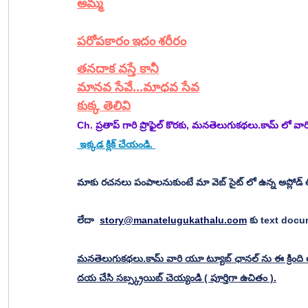
అమ్మ
పరోపకారం ఇదం శరీరం
తనదాక వస్తే కానీ
మానవ సేవే...మాధవ సేవ
కుక్క తెలివి
Ch. ప్రతాప్ గారి ప్రొఫైల్ కొరకు, మనతెలుగుకథలు.కామ్ లో వ
 ఇక్కడ క్లిక్ చేయండి. 
మాకు రచనలు పంపాలనుకుంటే మా వెబ్ సైట్ లో ఉన్న అప్లోడ్ 
లేదా  
story@manatelugukathalu.com
 కు text doc
మనతెలుగుకథలు.కామ్ వారి యూ ట్యూబ్ ఛానల్ ను ఈ క్రింది లి
దయ చేసి సబ్స్క్రయిబ్ చెయ్యండి ( పూర్తిగా ఉచితం ).