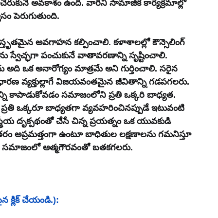
ేరుకునే అవకాశం ఉంది. వారిని సామాజిక కార్యక్రమాల్లో 
సం పెరుగుతుంది.
ిస్తృతమైన అవగాహన కల్పించాలి. కళాశాలల్లో కౌన్సెలింగ్ 
్వేచ్ఛగా పంచుకునే వాతావరణాన్ని సృష్టించాలి. 
దు అది ఒక అనారోగ్యం మాత్రమే అని గుర్తించాలి. సరైన 
ారణ వ్యక్తుల్లాగే విజయవంతమైన జీవితాన్ని గడపగలరు. 
న్ని కాపాడుకోవడం సమాజంలోని ప్రతి ఒక్కరి బాధ్యత. 
ప్రతి ఒక్కరూ బాధ్యతగా వ్యవహరించినప్పుడే ఇటువంటి 
ీయ దృక్పథంతో చేసే చిన్న ప్రయత్నం ఒక యువకుడి 
ంతరం అప్రమత్తంగా ఉంటూ బాధితుల లక్షణాలను గమనిస్తూ 
రు సమాజంలో ఆత్మగౌరవంతో బతకగలరు.
 క్లిక్ చేయండి.):