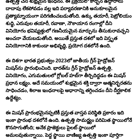
ఉత్పత్తి చేసే శుభ్రమైన ఇంధనం. ఈ ప్రక్రియలో కార్బన్ ఉద్గారాలు 
దాదాపు లేకపోవడం వల్ల ఇది పర్యావరణానికి అనుకూలమైన 
ప్రత్యామ్నాయంగా పరిగణించబడుతోంది. ఉక్కు తయారీ, పెట్రోలియం 
శుద్ధి, ఎరువుల తయారీ, రవాణా, నౌకాయాన రంగాల్లో దీని 
వినియోగం భవిష్యత్తులో గణనీయమైన మార్పును తీసుకురావచ్చని 
అంచనా వేయబడుతోంది. అయితే ప్రస్తుత దశలో ఇది విస్తృత 
వినియోగానికి కాకుండా అభివృద్ధి, ప్రయోగ దశలోనే ఉంది.
ఈ దిశగా భారత ప్రభుత్వం 2023లో జాతీయ గ్రీన్ హైడ్రోజన్ 
మిషన్‌ను ప్రారంభించింది. భారత్‌ను గ్రీన్ హైడ్రోజన్ ఉత్పత్తి, 
వినియోగం, ఎగుమతులలో గ్లోబల్ హబ్‌గా తీర్చిదిద్దడం ఈ మిషన్ 
ప్రధాన లక్ష్యం. అదే సమయంలో శుభ్రమైన శక్తి ద్వారా ఆత్మనిర్భరతను 
సాధించడం, శిలాజ ఇంధనాలపై ఆధారాన్ని తగ్గించడం దీని దీర్ఘకాలిక 
ఉద్దేశ్యం.
ఈ మిషన్ ప్రారంభమైనప్పటికీ ప్రస్తుత వాస్తవ పరిస్థితి ప్రకారం ఇది 
ఇంకా ప్రారంభ దశలోనే ఉంది. ఉత్పత్తి సామర్థ్యం పరిమిత స్థాయిలోనే 
కొనసాగుతోంది; అనేక ప్రాజెక్టులు పైలట్ స్థాయిలో 
అమలవుతున్నాయి. పెద్ద స్థాయి వాణిజ్య ఉత్పత్తి ఇంకా పూర్తిగా 