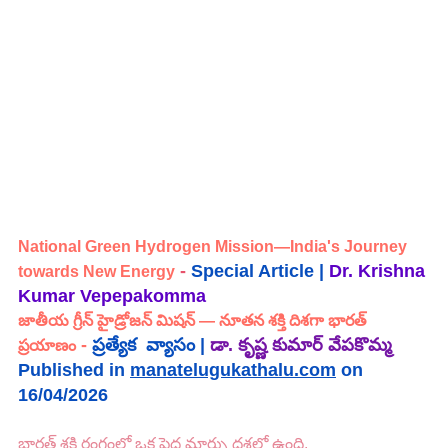
National Green Hydrogen Mission—India's Journey 
 -
Special Article | 
Dr. Krishna 
towards New Energy
Kumar Vepepakomma 
జాతీయ గ్రీన్ హైడ్రోజన్ మిషన్ — నూతన శక్తి దిశగా భారత్ 
 - 
ప్రత్యేక  వ్యాసం |
డా. కృష్ణ కుమార్ వేపకొమ్మ
ప్రయాణం
Published in 
manatelugukathalu.com
 on 
16/04/2026
భారత్ శక్తి రంగంలో ఒక పెద్ద మార్పు దశలో ఉంది.