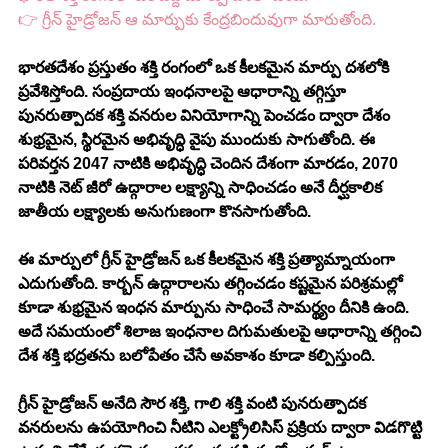
👉 గ్రీన్ హైడ్రోజన్ ఆ మార్పుకు కేంద్రబిందువుగా మారుతోంది.
భారతదేశం ప్రస్తుతం శక్తి రంగంలో ఒక కీలకమైన మార్పు దశలోకి 
ప్రవేశిస్తోంది. సంప్రదాయ ఇంధనాలపై ఆధారాన్ని తగ్గిస్తూ 
పునరుత్పాదక శక్తి వనరుల వినియోగాన్ని పెంచడం ద్వారా దేశం 
శుభ్రమైన, స్థిరమైన అభివృద్ధి వైపు ముందుకు సాగుతోంది. ఈ 
పరివర్తన 2047 నాటికి అభివృద్ధి చెందిన దేశంగా మారడం, 2070 
నాటికి నెట్ జీరో ఉద్గారాల లక్ష్యాన్ని సాధించడం అనే దీర్ఘకాలిక 
జాతీయ లక్ష్యాలకు అనుగుణంగా కొనసాగుతోంది.
ఈ మార్పులో గ్రీన్ హైడ్రోజన్ ఒక కీలకమైన శక్తి ప్రత్యామ్నాయంగా 
ఎదుగుతోంది. కార్బన్ ఉద్గారాలను తగ్గించడం కష్టమైన పరిశ్రమల్లో 
కూడా శుభ్రమైన ఇంధన మార్పును సాధించే సామర్థ్యం దీనికి ఉంది. 
అదే సమయంలో శిలాజ ఇంధనాల దిగుమతులపై ఆధారాన్ని తగ్గించి 
దేశ శక్తి భద్రతను బలోపేతం చేసే అవకాశం కూడా కల్పిస్తుంది.
గ్రీన్ హైడ్రోజన్ అనేది సౌర శక్తి, గాలి శక్తి వంటి పునరుత్పాదక 
వనరులను ఉపయోగించి నీటిని ఎలక్ట్రోలిసిస్ ప్రక్రియ ద్వారా విడగొట్టి 