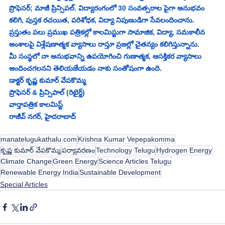
ప్రొఫెసర్; మాజీ ప్రిన్సిపల్. విద్యారంగంలో 30 సంవత్సరాల పైగా అనుభవం 
కలిగి, పుస్తక రచయిత, పరిశోధక, విద్యా నిపుణుడిగా సేవలందించాను. 
ప్రస్తుతం పలు ప్రముఖ పత్రికల్లో కాలమిస్టుగా సామాజిక, విద్యా, సమకాలీన 
అంశాలపై విశ్లేషణాత్మక వ్యాసాలు రాస్తూ ప్రజల్లో చైతన్యం కలిగిస్తున్నాను.
మీ సంస్థలో నా అనుభవాన్ని ఉపయోగించి గుణాత్మక, ఆసక్తికర వ్యాసాలు 
అందించగలనని తెలియజేయడం నాకు సంతోషంగా ఉంది.
డాక్టర్ కృష్ణ కుమార్ వేపకొమ్మ
ప్రొఫెసర్ & ప్రిన్సిపాల్ (రిటైర్డ్)
వార్తాపత్రిక కాలమిస్ట్
రాజీవ్ నగర్, హైదరాబాద్
manatelugukathalu.com
Krishna Kumar Vepepakomma
కృష్ణ కుమార్ వేపకొమ్మ
పర్యావరణం
Technology Telugu
Hydrogen Energy
Climate Change
Green Energy
Science Articles Telugu
Renewable Energy India
Sustainable Development
Special Articles