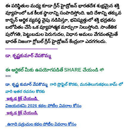
ఈ పరిస్థితుల మధ్య కూడా గ్రీన్ హైడ్రోజన్ భారతదేశ శుభ్రమైన శక్తి 
వ్యూహంలో ఒక కీలక స్థానాన్ని సంపాదిస్తోంది. ఇది దేశాన్ని తక్కువ 
కార్బన్ ఆర్థిక వ్యవస్థ వైపు నడిపిస్తూ, భవిష్యత్తులో శక్తి భద్రతను 
బలోపేతం చేసే ఒక వ్యూహాత్మక మార్పుగా నిలుస్తోంది. సాంకేతిక 
పురోగతి, పెట్టుబడుల పెరుగుదల, విధాన అమలు వేగవంతమైతే 
భారత్ నిజంగా గ్లోబల్ గ్రీన్ హైడ్రోజన్ కేంద్రంగా ఎదగగలదు.
———————————
డా. కృష్ణకుమార్ వేపకొమ్మ
ఈ ఆర్టికల్ మీకు ఉపయోగపడితే SHARE చేయండి 🌱
***
డా. కృష్ణ కుమార్ వేపకొమ్మ
  గారి ప్రొఫైల్ కొరకు, మనతెలుగుకథలు.కామ్ లో 
వారి ఇతర రచనల కొరకు
 ఇక్కడ క్లిక్ చేయండి. 
విజయదశమి 2026 కథల పోటీల వివరాల కోసం
 ఇక్కడ క్లిక్ చేయండి.
  ఉగాది షడ్రుచుల కథల పోటీల వివరాల కోసం