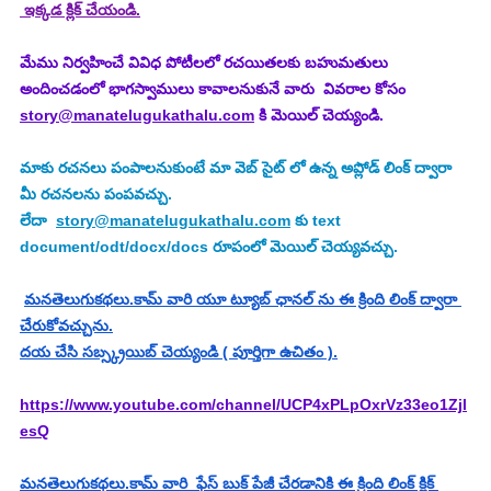
 ఇక్కడ క్లిక్ చేయండి.
మేము నిర్వహించే వివిధ పోటీలలో రచయితలకు బహుమతులు 
అందించడంలో భాగస్వాములు కావాలనుకునే వారు  వివరాల కోసం 
story@manatelugukathalu.com
 కి మెయిల్ చెయ్యండి.
మాకు రచనలు పంపాలనుకుంటే మా వెబ్ సైట్ లో ఉన్న అప్లోడ్ లింక్ ద్వారా 
మీ రచనలను పంపవచ్చు.
లేదా  
story@manatelugukathalu.com
 కు text 
document/odt/docx/docs రూపంలో మెయిల్ చెయ్యవచ్చు.
మనతెలుగుకథలు.కామ్ వారి యూ ట్యూబ్ ఛానల్ ను ఈ క్రింది లింక్ ద్వారా 
చేరుకోవచ్చును.
దయ చేసి సబ్స్క్రయిబ్ చెయ్యండి ( పూర్తిగా ఉచితం ).
https://www.youtube.com/channel/UCP4xPLpOxrVz33eo1Zjl
esQ
మనతెలుగుకథలు.కామ్ వారి  ఫేస్ బుక్ పేజీ చేరడానికి ఈ క్రింది లింక్ క్లిక్ 