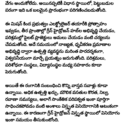
వేగం అందుకోలేదు. అయినప్పటికీ విధాన స్థాయిలో, పెట్టుబడుల 
పరంగా ఇది ఒక బలమైన ప్రారంభంగా పరిగణించబడుతోంది.
ఈ మిషన్ కింద ప్రభుత్వం ఎలక్ట్రోలైజర్ తయారీకి ప్రోత్సాహం 
ఇవ్వడం, తీర ప్రాంతాల్లో గ్రీన్ హైడ్రోజన్ హబ్‌ల అభివృద్ధి చేయడం, 
పరిశ్రమల్లో పైలట్ ప్రాజెక్టులు అమలు చేయడం వంటి చర్యలను 
చేపడుతోంది. అదే సమయంలో నాణ్యత, ధృవీకరణ ప్రమాణాల 
అభివృద్ధి ద్వారా ఉత్పత్తి వ్యవస్థను మరింత పారదర్శకంగా, 
విశ్వసనీయంగా మార్చే ప్రయత్నం జరుగుతోంది. పరిశ్రమలు, 
పరిశోధనా సంస్థలు, విద్యాసంస్థల మధ్య సహకారం కూడా 
పెరుగుతోంది.
అయితే ఈ రంగానికి సంబంధించి కొన్ని వాస్తవ సవాళ్లు కూడా 
ఉన్నాయి. అధిక ఉత్పత్తి ఖర్చు, మౌలిక వసతుల కొరత, నిల్వ, 
రవాణా సమస్యలు, అలాగే సాంకేతిక పరిపక్వత ఇంకా పూర్తిగా 
సాధించకపోవడం వంటి అంశాలు విస్తృత వినియోగానికి ఆటంకంగా 
ఉన్నాయి. ఈ కారణంగా గ్రీన్ హైడ్రోజన్ విస్తృత స్థాయిలో వినియోగం 
ఇంకా సమయం తీసుకుంటోంది.