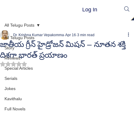
Log In
All Telugu Posts
Dr. Krishna Kumar Vepakomma
Apr 16
3 min read
All Telugu Posts
జాతీయ గ్రీన్ హైడ్రోజన్ మిషన్ — నూతన శక్తి
Story
దిశగా భారత్ ప్రయాణం
Reviews
Rated NaN out of 5 stars.
Special Articles
Serials
Jokes
Kavithalu
Full Novels