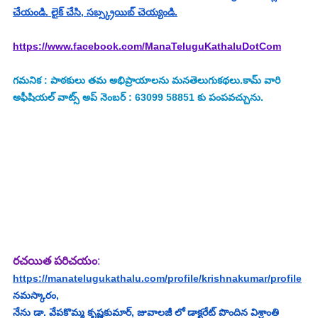
చేయండి. లైక్ చేసి, సబ్స్క్రయిబ్ చెయ్యండి.
https://www.facebook.com/ManaTeluguKathaluDotCom
గమనిక : పాఠకులు తమ అభిప్రాయాలను మనతెలుగుకథలు.కామ్ వారి 
అఫీషియల్ వాట్స్ అప్ నెంబర్ : 63099 58851 కు పంపవచ్చును.
రచయిత పరిచయం
:
https://manatelugukathalu.com/profile/krishnakumar/profile
నమస్కారం,
నేను డా. వేపకొమ్మ కృష్ణకుమార్, జువాలజీ లో డాక్టరేట్ పొందిన విశ్రాంతి 