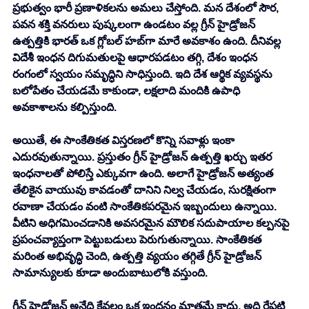
ప్రభుత్వం భారీ ప్రణాళికలను అమలు చేస్తోంది. మన దేశంలో సౌర, 
పవన శక్తి వనరులు పుష్కలంగా ఉండటం వల్ల గ్రీన్ హైడ్రోజన్ 
ఉత్పత్తికి భారత్ ఒక గ్లోబల్ హబ్‌గా మారే అవకాశం ఉంది. దీనివల్ల 
విదేశీ ఇంధన దిగుమతులపై ఆధారపడటం తగ్గి, దేశం ఇంధన 
రంగంలో స్వయం సమృద్ధిని సాధిస్తుంది. ఇది దేశ ఆర్థిక వ్యవస్థను 
బలోపేతం చేయడమే కాకుండా, లక్షలాది మందికి ఉపాధి 
అవకాశాలను కల్పిస్తుంది.
అయితే, ఈ సాంకేతికత విస్తరణలో కొన్ని సవాళ్లు ఇంకా 
ఎదురవుతున్నాయి. ప్రస్తుతం గ్రీన్ హైడ్రోజన్ ఉత్పత్తి ఖర్చు ఇతర 
ఇంధనాలతో పోలిస్తే ఎక్కువగా ఉంది. అలాగే హైడ్రోజన్ అత్యంత 
తేలికైన వాయువు కావడంతో దానిని నిల్వ చేయడం, సురక్షితంగా 
రవాణా చేయడం వంటి సాంకేతికపరమైన ఇబ్బందులు ఉన్నాయి. 
వీటిని అధిగమించడానికి అవసరమైన మౌలిక సదుపాయాల కల్పనపై 
ప్రపంచవ్యాప్తంగా పెట్టుబడులు పెరుగుతున్నాయి. సాంకేతికత 
మరింత అభివృద్ధి చెంది, ఉత్పత్తి వ్యయం తగ్గితే గ్రీన్ హైడ్రోజన్ 
సామాన్యులకు కూడా అందుబాటులోకి వస్తుంది.
గ్రీన్ హైడ్రోజన్ అనేది కేవలం ఒక ఇంధనం మాత్రమే కాదు, అది రేపటి 