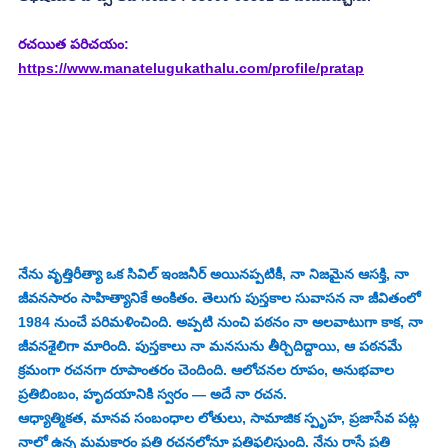
రచయిత పరిచయం: 
https://www.manatelugukathalu.com/profile/pratap
నేను వృత్తిరీత్యా ఒక సివిల్ ఇంజనీర్‌ అయినప్పటికీ, నా నిజమైన ఆసక్తి, నా 
జీవనసారం సాహిత్యానికే అంకితం. తెలుగు పుస్తకాల సువాసన నా జీవితంలో 
1984 నుంచే పరిమళించింది. అప్పటి నుంచి పఠనం నా అలవాటుగా కాక, నా 
జీవనశైలిగా మారింది. పుస్తకాలు నా మనసును తీర్చిదిద్దాయి, ఆ పఠనమే 
క్రమంగా రచనగా రూపాంతరం చెందింది. ఆలోచనల రూపం, అనుభవాల 
ప్రతిబింబం, హృదయానికి స్వరం — అదే నా రచన.
ఆధ్యాత్మికత, మానవ సంబంధాల లోతులు, సామాజిక స్పృహ, ప్రజాసేవ పట్ల 
నాలో ఉన్న మమకారం ప్రతి రచనలోనూ ప్రతిఫలిస్తుంది. నేను రాసే ప్రతి 