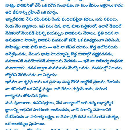
వాక్యం పాఠకునితో చేసే ఒక మౌన సంభాషణ. నా కలం కేవలం అక్షరాలు కాదు; 
అది జీవనాన్ని గ్రహించే ఒక మార్గం.
ఇప్పటివరకు నేను రచించినవి రెండు వందలకుపైగా కథలు, ఐదు నవలలు, 
రెండు వేల వ్యాసాలు. ఇవి పలు దిన, వార, మాస పత్రికలలో, అలాగే డిజిటల్ 
వేదికలలో వెలువడి విభిన్న వయస్సుల పాఠకులను చేరాయి. ప్రతి రచన నా 
అనుభవాల సారాన్ని పాఠకుని మనసుతో కలిపే ఒక మాధ్యమంగా నిలిచింది.
సాహిత్యం నాకు హాబీ కాదు — అది నా జీవిత యానం. కొత్త ఆలోచనలను 
అన్వేషించడం, తెలుగు భాషా సౌందర్యాన్ని కొత్త రూపాల్లో వ్యక్తపరచడం, 
సమాజానికి ఉపయోగపడే మార్గాలను వెతకడం — ఇవే నా సాహిత్య సాధనకు 
మూలాధారం. రచన ద్వారా మనసులను మేల్కొలపడం, మనసుల్లో విలువల 
జ్యోతిని వెలిగించడం నా నిశ్చయం.
ఇటీవల నా కృషికి గాను ఒక ప్రముఖ సంస్థ గౌరవ డాక్టరేట్ ప్రదానం చేయడం 
నా జీవితంలో ఒక విశిష్ట ఘట్టం. అది కేవలం గుర్తింపే కాదు, మరింత 
బాధ్యతను జోడించిన ప్రేరణ.
మన పురాణాలు, ఉపనిషత్తులు, వేద వాక్యాలలో దాగి ఉన్న ఆధ్యాత్మిక 
జ్ఞానాన్ని ఆధునిక పాఠకులకు అందించడం, వాటి సారాన్ని సమాజానికి 
చేరవేయడం నా సాహిత్య లక్ష్యం. ఆ దిశగా ప్రతి రచన ఒక నూతన యత్నం, 
ఒక అంతర్ముఖ ప్రయాణం.