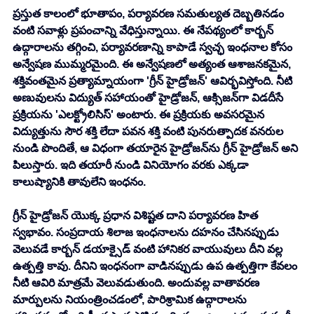
ప్రస్తుత కాలంలో భూతాపం, పర్యావరణ సమతుల్యత దెబ్బతినడం 
వంటి సవాళ్లు ప్రపంచాన్ని వేధిస్తున్నాయి. ఈ నేపథ్యంలో కార్బన్ 
ఉద్గారాలను తగ్గించి, పర్యావరణాన్ని కాపాడే స్వచ్ఛ ఇంధనాల కోసం 
అన్వేషణ ముమ్మరమైంది. ఈ అన్వేషణలో అత్యంత ఆశాజనకమైన, 
శక్తివంతమైన ప్రత్యామ్నాయంగా 'గ్రీన్ హైడ్రోజన్' ఆవిర్భవిస్తోంది. నీటి 
అణువులను విద్యుత్ సహాయంతో హైడ్రోజన్, ఆక్సిజన్‌గా విడదీసే 
ప్రక్రియను 'ఎలక్ట్రోలిసిస్' అంటారు. ఈ ప్రక్రియకు అవసరమైన 
విద్యుత్తును సౌర శక్తి లేదా పవన శక్తి వంటి పునరుత్పాదక వనరుల 
నుండి పొందితే, ఆ విధంగా తయారైన హైడ్రోజన్‌ను గ్రీన్ హైడ్రోజన్ అని 
పిలుస్తారు. ఇది తయారీ నుండి వినియోగం వరకు ఎక్కడా 
కాలుష్యానికి తావులేని ఇంధనం.
గ్రీన్ హైడ్రోజన్ యొక్క ప్రధాన విశిష్టత దాని పర్యావరణ హిత 
స్వభావం. సంప్రదాయ శిలాజ ఇంధనాలను దహనం చేసినప్పుడు 
వెలువడే కార్బన్ డయాక్సైడ్ వంటి హానికర వాయువులు దీని వల్ల 
ఉత్పత్తి కావు. దీనిని ఇంధనంగా వాడినప్పుడు ఉప ఉత్పత్తిగా కేవలం 
నీటి ఆవిరి మాత్రమే వెలువడుతుంది. అందువల్ల వాతావరణ 
మార్పులను నియంత్రించడంలో, పారిశ్రామిక ఉద్గారాలను 