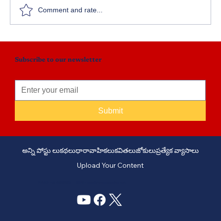
Comment and rate...
క్లిక్ కెమిస్ట్రీ: ఔషధ పరిశోధనలో విప్లవాత్మక
ముందడుగు
Subscribe to our newsletter
Submit
అన్ని పోస్టు లు
కథలు
ధారావాహికలు
కవితలు
జోకులు
ప్రత్యేక వ్యాసాలు
Upload Your Content
PHONE: +91 6309958851 - EMAIL:
story@manatelugukathalu.com