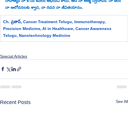
సాహిత్యం నా కోసం కేవలం అభిరుచి కాదు; అది నా ఆత్మ స్వరూపం. నా కలం 
నా ఆలోచనలకు శ్వాస, నా రచన నా జీవితయానం.
Ch. ప్రతాప్, 
Cancer Treatment Telugu, Immunotherapy, 
Precision Medicine, AI in Healthcare, Cancer Awareness 
Telugu, Nanotechnology Medicine
Special Articles
See All
Recent Posts