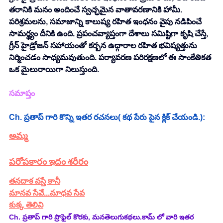
తరానికి మనం అందించే స్వచ్ఛమైన వాతావరణానికి హామీ. 
పరిశ్రమలను, సమాజాన్ని కాలుష్య రహిత ఇంధనం వైపు నడిపించే 
సామర్థ్యం దీనికి ఉంది. ప్రపంచవ్యాప్తంగా దేశాలు సమిష్టిగా కృషి చేస్తే, 
గ్రీన్ హైడ్రోజన్ సహాయంతో కర్బన ఉద్గారాల రహిత భవిష్యత్తును 
నిర్మించడం సాధ్యమవుతుంది. పర్యావరణ పరిరక్షణలో ఈ సాంకేతికత 
ఒక మైలురాయిగా నిలుస్తుంది.
సమాప్తం
Ch. ప్రతాప్ గారి కొన్ని ఇతర రచనలు( కథ పేరు పైన క్లిక్ చేయండి.):
అమ్మ
పరోపకారం ఇదం శరీరం
తనదాక వస్తే కానీ
మానవ సేవే...మాధవ సేవ
కుక్క తెలివి
Ch. ప్రతాప్ గారి ప్రొఫైల్ కొరకు, మనతెలుగుకథలు.కామ్ లో వారి ఇతర 