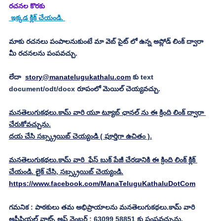
రచనల కొరకు 
 ఇక్కడ క్లిక్ చేయండి. 
మాకు రచనలు పంపాలనుకుంటే మా వెబ్ సైట్ లో ఉన్న అప్లోడ్ లింక్ ద్వారా 
మీ రచనలను పంపవచ్చు.
లేదా  
story@manatelugukathalu.com
 కు text 
document/odt/docx రూపంలో మెయిల్ చెయ్యవచ్చు.
మనతెలుగుకథలు.కామ్ వారి యూ ట్యూబ్ ఛానల్ ను ఈ క్రింది లింక్ ద్వారా 
చేరుకోవచ్చును.
దయ చేసి సబ్స్క్రయిబ్ చెయ్యండి ( పూర్తిగా ఉచితం ).
మనతెలుగుకథలు.కామ్ వారి  ఫేస్ బుక్ పేజీ చేరడానికి ఈ క్రింది లింక్ క్లిక్ 
చేయండి. లైక్ చేసి, సబ్స్క్రయిబ్ చెయ్యండి.
https://www.facebook.com/ManaTeluguKathaluDotCom
గమనిక : పాఠకులు తమ అభిప్రాయాలను మనతెలుగుకథలు.కామ్ వారి 
అఫీషియల్ వాట్స్ అప్ నెంబర్ : 63099 58851 కు పంపవచ్చును.