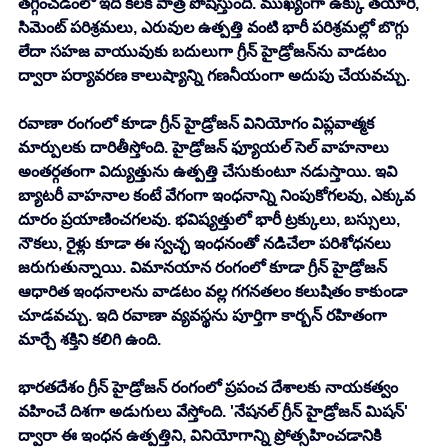
తగ్గించడంలో ఇది కీలక పాత్ర పోషిస్తుంది. ముఖ్యంగా ఉక్కు తయారీ, 
సిమెంట్ పరిశ్రమలు, ఎరువుల ఉత్పత్తి వంటి భారీ పరిశ్రమల్లో బొగ్గు 
లేదా సహజ వాయువుకు బదులుగా గ్రీన్ హైడ్రోజన్‌ను వాడటం 
ద్వారా పర్యావరణ కాలుష్యాన్ని గణనీయంగా అదుపు చేయవచ్చు.
రవాణా రంగంలో కూడా గ్రీన్ హైడ్రోజన్ వినియోగం విప్లవాత్మక 
మార్పులకు దారితీస్తోంది. హైడ్రోజన్ ఫ్యూయల్ సెల్ వాహనాలు 
అంతర్గతంగా విద్యుత్తును ఉత్పత్తి చేసుకుంటూ నడుస్తాయి. ఇవి 
బ్యాటరీ వాహనాల కంటే వేగంగా ఇంధనాన్ని నింపుకోగలవు, ఎక్కువ 
దూరం ప్రయాణించగలవు. భవిష్యత్తులో భారీ ట్రక్కులు, బస్సులు, 
నౌకలు, రైళ్లు కూడా ఈ స్వచ్ఛ ఇంధనంతో నడిచేలా పరిశోధనలు 
జరుగుతున్నాయి. విమానయాన రంగంలో కూడా గ్రీన్ హైడ్రోజన్ 
ఆధారిత ఇంధనాలను వాడటం వల్ల గగనతలం కలుషితం కాకుండా 
చూడవచ్చు. ఇది రవాణా వ్యవస్థను పూర్తిగా కార్బన్ రహితంగా 
మార్చే శక్తిని కలిగి ఉంది.
భారతదేశం గ్రీన్ హైడ్రోజన్ రంగంలో ప్రపంచ దేశాలకు నాయకత్వం 
వహించే దిశగా అడుగులు వేస్తోంది. 'నేషనల్ గ్రీన్ హైడ్రోజన్ మిషన్' 
ద్వారా ఈ ఇంధన ఉత్పత్తిని, వినియోగాన్ని ప్రోత్సహించడానికి 