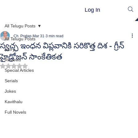
Log In
All Telugu Posts
Ch. Pratap
Mar 31
3 min read
All Telugu Posts
స్వచ్ఛ ఇంధన విప్లవానికి సరికొత్త దిశ - గ్రీన్
Story
హైడ్రోజన్ సాంకేతికత
Reviews
Rated NaN out of 5 stars.
Special Articles
Serials
Jokes
Kavithalu
Full Novels