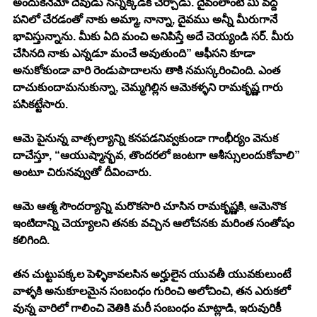
అందుకేనేమో దేవుడు నన్నిక్కడికి చేర్చాడు. దైవంలాంటి మీ వద్ద 
పనిలో చేరడంతో నాకు అమ్మా, నాన్నా, దైవము అన్నీ మీరుగానే 
భావిస్తున్నాను. మీకు ఏది మంచి అనిపిస్తే అదే చెయ్యండి సర్. మీరు 
చేసినది నాకు ఎన్నడూ మంచే అవుతుంది” ఆఫీసని కూడా 
అనుకోకుండా వారి రెండుపాదాలను తాకి నమస్కరించింది. ఎంత 
దాచుకుందామనుకున్నా, చెమ్మగిల్లిన ఆమెకళ్ళని రామకృష్ణ గారు 
పసికట్టేసారు. 
ఆమె పైనున్న వాత్సల్యాన్ని కనపడనివ్వకుండా గాంభీర్యం వెనుక 
దాచేస్తూ, “ఆయుష్మాన్భవ, తొందరలో జంటగా ఆశీస్సులందుకోవాలి” 
అంటూ చిరునవ్వుతో దీవించారు. 
ఆమె ఆత్మ సౌందర్యాన్ని మరొకసారి చూసిన రామకృష్ణకి, ఆమెనొక 
ఇంటిదాన్ని చెయ్యాలని తనకు వచ్చిన ఆలోచనకు మరింత సంతోషం 
కలిగింది. 
తన చుట్టుపక్కల పెళ్ళికావలసిన అర్హులైన యువతీ యువకులుంటే 
వాళ్ళకి అనుకూలమైన సంబంధం గురించి అలోచించి, తన ఎరుకలో 
వున్న వారిలో గాలించి వెతికి మరీ సంబంధం మాట్లాడి, ఇరువురికీ 