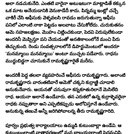
అలా నడచుకునేది. ఎంతటి వారైనా అటుఇటుగా మాట్లాడితే ఠక్కున 
ఒక మాట అనేయడానికి వెనుకాడేదీ కాదు. పిన్నమ్మ ఇంట్లో చచ్చే 
చాకిరీ చేసి ఆఫీసుకు వెళ్ళవలసి రావడం జరుగుతున్నా ఆఫీసు 
పనిలో ఎలాంటి నాకా పెట్టడం అలవాటు చేసుకోలేదు. చురుకుతనం 
ఆమె సహజలక్షణం. మొహం చిట్లించకుండా, పెదవి విరుపులేకుండా 
అందరినీ మెప్పిస్తూ పని చేయడంతో అనతికాలంలోనే మంచి పేరు 
తెచ్చుకుంది. రెండు సంవత్సరాలలోనే డిపార్టుమెంటులో అందరూ 
‘మనమ్మాయి మనమ్మాయి’ అంటూ ముచ్చట పడేవారు. రాధను 
ముద్దుబిడ్డగా చూసుకునే రామకృష్ణగారైతే మరీను. 
అందరికీ పెద్ద తలలా వ్యవహరించే ఆఫీసరు రామకృష్ణగారు. అలాంటి 
రామకృష్ణగారు వారంతటివారే ఆమెకో చక్కని కుర్రాణ్ణి చూడాలి 
అనుకునేవారు. ఆయనతో చనువుగా కన్నకూతురిలానే మెసిలేది 
రాధ. ఆయనా అలానే ఉండేవారు. తన ఎరుకలో ఉన్న కుర్రాళ్ళెవరైనా 
రాధకు నప్పుతారా అని ఎప్పటికప్పుడు ఆలోచిస్తూనే ఉండేవారు. 
అనుకున్న తణువే అన్నీ జరిగిపోవాలన్న తీరు రామకృష్ణగారిది. 
పూర్వం ప్రభుత్వ కార్యాలయాలు ఉమ్మడి కుటుంబాల్లా ఉండేవి. ఆ 
కుటుంబంలాంటి వాతావరణంలో మన బాబయ్యలాంటి పెద్దమనిషి, 