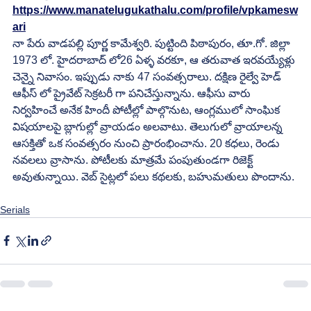
https://www.manatelugukathalu.com/profile/vpkamesw
ari
నా పేరు వాడపల్లి పూర్ణ కామేశ్వరి. పుట్టింది పిఠాపురం, తూ.గో. జిల్లా 
1973 లో. హైదరాబాద్ లో26 ఏళ్ళ వరకూ, ఆ తరువాత ఇరవయ్యేళ్లు 
చెన్నై నివాసం. ఇప్పుడు నాకు 47 సంవత్సరాలు. దక్షిణ రైల్వే హెడ్ 
ఆఫీస్ లో ప్రైవేట్ సెక్రటరీ గా పనిచేస్తున్నాను. ఆఫీసు వారు 
నిర్వహించే అనేక హిందీ పోటీల్లో పాల్గొనుట, ఆంగ్లములో సాంఘిక 
విషయాలపై బ్లాగుల్లో వ్రాయడం అలవాటు. తెలుగులో వ్రాయాలన్న 
ఆసక్తితో ఒక సంవత్సరం నుంచి ప్రారంభించాను. 20 కధలు, రెండు 
నవలలు వ్రాసాను. పోటీలకు మాత్రమే పంపుతుండగా రిజెక్ట్ 
అవుతున్నాయి. వెబ్ సైట్లలో పలు కథలకు, బహుమతులు పొందాను.
Serials