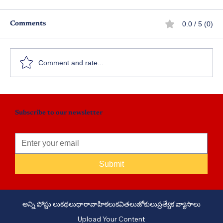
0.0 / 5 (0)
Comments
Comment and rate...
చేజార నీ కే జీవితం - ఎపిసోడ్ 6
Subscribe to our newsletter
Submit
అన్ని పోస్టు లు
కథలు
ధారావాహికలు
కవితలు
జోకులు
ప్రత్యేక వ్యాసాలు
Upload Your Content