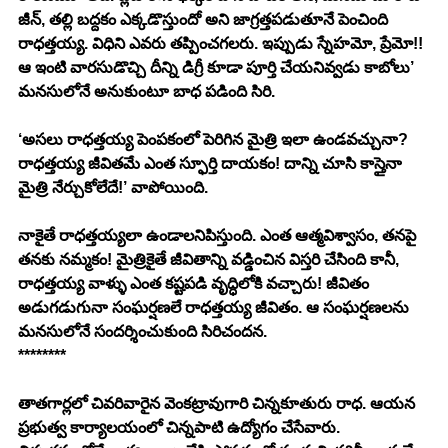
జీన్, తల్లి బద్దకం ఎక్కడొస్తుందో అని జాగ్రత్తపడుతూనే పెంచింది 
రాధత్తయ్య. విధిని ఎవరు తప్పించగలరు. ఇప్పుడు స్నేహమో, ప్రేమో!! 
ఆ ఇంటి వారసుడొచ్చి దీన్ని డిగ్రీ కూడా పూర్తి చేయనివ్వడు కాబోలు’ 
మనసులోనే అనుకుంటూ బాధ పడింది సిరి.
‘అసలు రాధత్తయ్య పెంపకంలో పెరిగిన మైత్రి ఇలా ఉండవచ్చునా? 
రాధత్తయ్య జీవితమే ఎంత స్ఫూర్తి దాయకం! దాన్ని చూసి కాస్తైనా 
మైత్రి నేర్చుకోలేదే!’ వాపోయింది.
నాకైతే రాధత్తయ్యలా ఉండాలనిపిస్తుంది. ఎంత ఆత్మవిశ్వాసం, తనపై 
తనకు నమ్మకం! మైత్రికైతే జీవితాన్ని వడ్డించిన విస్తరి చేసింది కానీ, 
రాధత్తయ్య వాళ్ళు ఎంత కష్టపడి వృద్ధిలోకి వచ్చారు! జీవితం 
అడుగడుగునా సంఘర్షణలే రాధత్తయ్య జీవితం. ఆ సంఘర్షణలను 
మనసులోనే సందర్శించుకుంది సిరిచందన. 
********
తాతగార్లలో చివరివారైన వెంకట్రావుగారి చిన్నకూతురు రాధ. ఆయన 
ప్రభుత్వ కార్యాలయంలో చిన్నపాటి ఉద్యోగం చేసేవారు. 