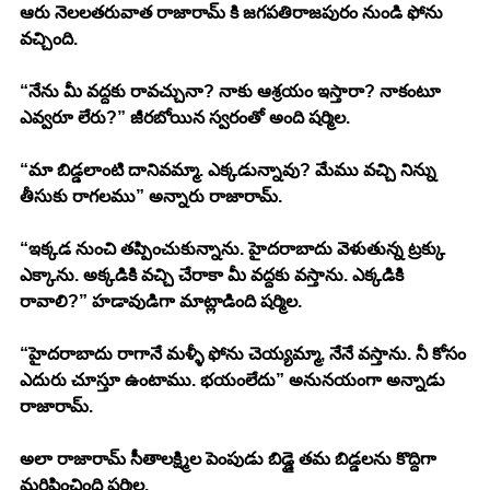
ఆరు నెలలతరువాత రాజారామ్ కి జగపతిరాజపురం నుండి ఫోను 
వచ్చింది. 
“నేను మీ వద్దకు రావచ్చునా? నాకు ఆశ్రయం ఇస్తారా? నాకంటూ 
ఎవ్వరూ లేరు?” జీరబోయిన స్వరంతో అంది షర్మిల.
“మా బిడ్డలాంటి దానివమ్మా. ఎక్కడున్నావు? మేము వచ్చి నిన్ను 
తీసుకు రాగలము” అన్నారు రాజారామ్.
“ఇక్కడ నుంచి తప్పించుకున్నాను. హైదరాబాదు వెళుతున్న ట్రక్కు 
ఎక్కాను. అక్కడికి వచ్చి చేరాకా మీ వద్దకు వస్తాను. ఎక్కడికి 
రావాలి?” హడావుడిగా మాట్లాడింది షర్మిల.
“హైదరాబాదు రాగానే మళ్ళీ ఫోను చెయ్యమ్మా, నేనే వస్తాను. నీ కోసం 
ఎదురు చూస్తూ ఉంటాము. భయంలేదు” అనునయంగా అన్నాడు 
రాజారామ్.
అలా రాజారామ్ సీతాలక్ష్మిల పెంపుడు బిడ్డై తమ బిడ్డలను కొద్దిగా 
మరిపించింది షర్మిల.