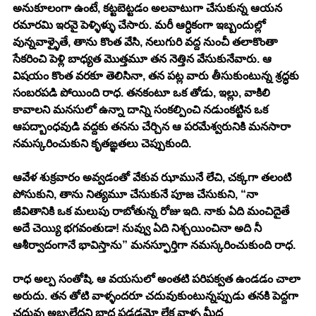
అనుకూలంగా ఉంటే, కట్టబెట్టడం అలవాటుగా చేసుకున్న ఆయన 
రమారమి ఇరవై పెళ్ళిళ్ళు చేసారు. మరీ ఆర్ధికంగా ఇబ్బందుల్లో 
వున్నవాళ్ళైతే, తాను కొంత వేసి, నలుగురి వద్ద నుంచీ తలాకొంతా 
సేకరించి పెళ్లి బాధ్యత మొత్తమూ తన నెత్తిన వేసుకునేవారు. ఆ 
విషయం కొంత వరకూ తెలిసినా, తన పట్ల వారు తీసుకుంటున్న శ్రద్ధకు 
సంబరపడి పోయింది రాధ. తనకంటూ ఒక తోడు, ఇల్లు, వాకిలి 
కావాలని మనసులో ఉన్నా దాన్ని సంకల్పించి నడుంకట్టిన ఒక 
ఆపద్బాంధవుడి వద్దకు తనను చేర్చిన ఆ పరమేశ్వరునికి మనసారా 
నమస్కరించుకుని కృతఙ్ఞతలు చెప్పుకుంది.
ఆవేళ శుక్రవారం అవ్వడంతో వేకువ ఝామునే లేచి, చక్కగా తలంటి 
పోసుకుని, తాను నిత్యమూ చేసుకునే పూజ చేసుకుని, “నా 
జీవితానికి ఒక మలుపు రాబోతున్న రోజు ఇది. నాకు ఏది మంచిదైతే 
అదే చెయ్యి భగవంతుడా! నువ్వు ఏది నిశ్చయించినా అది నీ 
ఆశీర్వాదంగానే భావిస్తాను” మనస్ఫూర్తిగా నమస్కరించుకుంది రాధ. 
రాధ అల్ప సంతోషి. ఆ వయసులో అంతటి పరిపక్వత ఉండడం చాలా 
అరుదు. తన తోటి వాళ్ళందరూ చదువుకుంటున్నప్పుడు తనకి పెద్దగా 
చదువు అబ్బలేదని బాధ పడడమో లేక వాళ్ళ మీద 