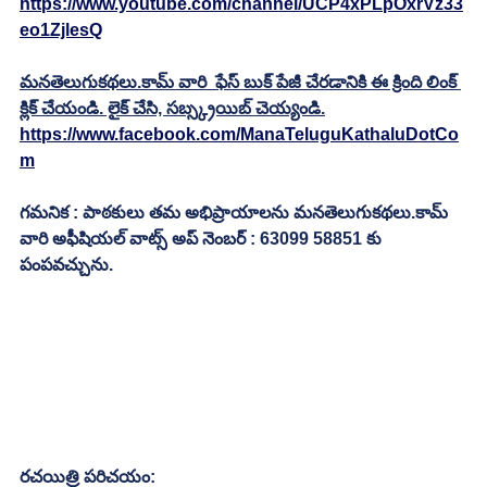
https://www.youtube.com/channel/UCP4xPLpOxrVz33
eo1ZjlesQ
మనతెలుగుకథలు.కామ్ వారి  ఫేస్ బుక్ పేజీ చేరడానికి ఈ క్రింది లింక్ 
క్లిక్ చేయండి. లైక్ చేసి, సబ్స్క్రయిబ్ చెయ్యండి.
https://www.facebook.com/ManaTeluguKathaluDotCo
m
గమనిక : పాఠకులు తమ అభిప్రాయాలను మనతెలుగుకథలు.కామ్ 
వారి అఫీషియల్ వాట్స్ అప్ నెంబర్ : 63099 58851 కు 
పంపవచ్చును.
రచయిత్రి పరిచయం: