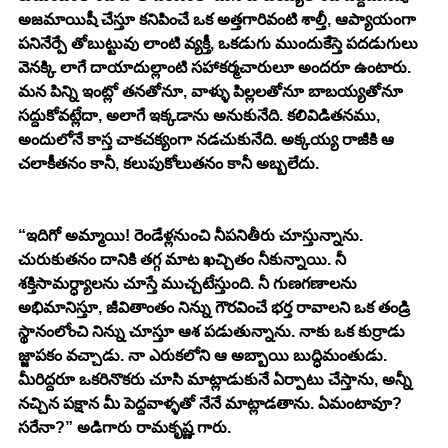
అజమాయిషీ చేస్తూ కనిపించే ఒక అత్తగారివంటి శాల్తీ, ఆప్యాయంగా 
పనినేర్పే తోబుట్టువు లాంటి వ్యక్తీ, ఒకడుగు ముందుకేస్తె పదడుగులు 
వెనక్కి లాగే దాయాదుల్లాంటి సహాకర్మచారులూ అందరూ ఉంటారు. 
మన పిన్ని ఇంట్లో తనతోనూ, వాళ్ళు పిల్లలతోనూ బాబయ్యతోనూ 
సద్దుకోవట్లేదా, అలాగే ఇక్కడాను అనుకునేది. కలివిడితనము, 
అందులోనే కాస్త చాకచక్యంగా నడచుకునేది. అక్కయ్య రాజీకి ఆ 
చలాకీతనం కానీ, కలుపుకోలుతనం కానీ అబ్బలేదు.
“ఇదిగో అమ్మాయి! రెండేళ్లనుంచి నీపనితీరు చూస్తున్నాను. 
చురుకుతనం దానికి తగ్గ మాట ఖచ్చితం నీకున్నాయి. నీ 
శక్తిసామర్ధ్యాలను చూస్తే ముచ్చటేస్తుంది. నీ గుణగణాలను 
అభిమానిస్తూ, జీవితాంతం నిన్ను గౌరవించే భర్త రావాలని ఒక తండ్రి 
స్థానంలోంచి నిన్ను చూస్తూ ఆశ పడుతున్నాను. నాకు ఒక కుర్రాడు 
జ్జాపకం వచ్చాడు. నా ఎరుకలోని ఆ అబ్బాయి బుద్ధిమంతుడు. 
మీరిద్దరూ ఒకరినొకరు చూసి మాట్లాడుకునే ఏర్పాటు చేస్తాను, అన్నీ 
నచ్చిన పక్షాన మీ పెద్దవాళ్ళతో నేనే మాట్లాడతాను. ఏమంటావూ? 
సరేనా?” అడిగారు రామకృష్ణ గారు.