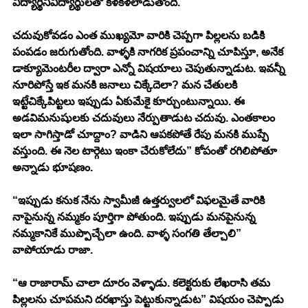
విద్యార్థినివిద్యార్థులతో కళకళలాడుతోంది. 
చదువుకోవడం ఎంత ముఖ్యమో వారికి చెప్పగా పిల్లలను బడికి 
పంపడం జరుగుతోంది. వాళ్ళకి నాగరిక ప్రపంచాన్ని చూపిస్తూ, అనేక 
డాక్యూమెంటరీల ద్వారా ఎన్నో విషయాలు చెపుతున్నాడుట. ఇవన్నీ 
నూరిపోస్తే ఇక మనకి జనాలు చిక్కేదెలా? మన చేతులకి 
ఇట్టేచిక్కేపిట్టలు ఇప్పుడు ఏకుమేకై కూర్చుంటున్నాయి. ఈ 
అడవిమనుషులకు చదువులు నేర్పుతాడుట చదువు. ఎంతకాలం 
ఇలా సాగిస్తాడో చూద్దాం? వాడిని ఆపకపోతే రేపు మనకి ముప్పే 
వస్తుంది. ఈ నెల టార్గెటు ఇంకా చేరుకోలేదు” కోపంతో రగిలిపోతూ 
అన్నాడు భూషణం. 
“ఇప్పుడు కనుక నేను స్వామీజీ ఉత్తర్వులలో విఫలమైతే వారికి 
నాపైనున్న నమ్మకం పూర్తిగా పోతుంది. ఇప్పుడు మనపైనున్న 
నమ్మకానికే ముప్పొచ్చేలా ఉంది. వాళ్ళ సంగతి తేల్చాలి” 
వాపోయాడు రాజా.
“ఆ రాజారామ్ చాలా దూరం వెళ్ళాడు. కలెక్టరుకు లేఖరాసి తమ 
పిల్లలను చూపమని దరఖాస్తు పెట్టుకున్నాడుట” విషయం చెప్పాడు 