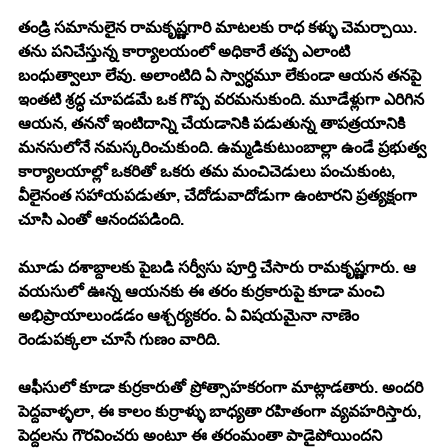
తండ్రి సమానులైన రామకృష్ణగారి మాటలకు రాధ కళ్ళు చెమర్చాయి. 
తను పనిచేస్తున్న కార్యాలయంలో అధికారే తప్ప ఎలాంటి 
బంధుత్వాలూ లేవు. అలాంటిది ఏ స్వార్ధమూ లేకుండా ఆయన తనపై 
ఇంతటి శ్రద్ధ చూపడమే ఒక గొప్ప వరమనుకుంది. మూడేళ్లుగా ఎరిగిన 
ఆయన, తననో ఇంటిదాన్ని చేయడానికి పడుతున్న తాపత్రయానికి 
మనసులోనే నమస్కరించుకుంది. ఉమ్మడికుటుంబాల్లా ఉండే ప్రభుత్వ 
కార్యాలయాల్లో ఒకరితో ఒకరు తమ మంచిచెడులు పంచుకుంట, 
వీలైనంత సహాయపడుతూ, చేదోడువాదోడుగా ఉంటారని ప్రత్యక్షంగా 
చూసి ఎంతో ఆనందపడింది.
మూడు దశాబ్దాలకు పైబడి సర్వీసు పూర్తి చేసారు రామకృష్ణగారు. ఆ 
వయసులో ఊన్న ఆయనకు ఈ తరం కుర్రకారుపై కూడా మంచి 
అభిప్రాయాలుండడం ఆశ్చర్యకరం. ఏ విషయమైనా నాణెం 
రెండుపక్కలా చూసే గుణం వారిది. 
ఆఫీసులో కూడా కుర్రకారుతో ప్రోత్సాహకరంగా మాట్లాడతారు. అందరి 
పెద్దవాళ్ళలా, ఈ కాలం కుర్రాళ్ళు బాధ్యతా రహితంగా వ్యవహరిస్తారు, 
పెద్దలను గౌరవించరు అంటూ ఈ తరంమంతా పాడైపోయిందని 