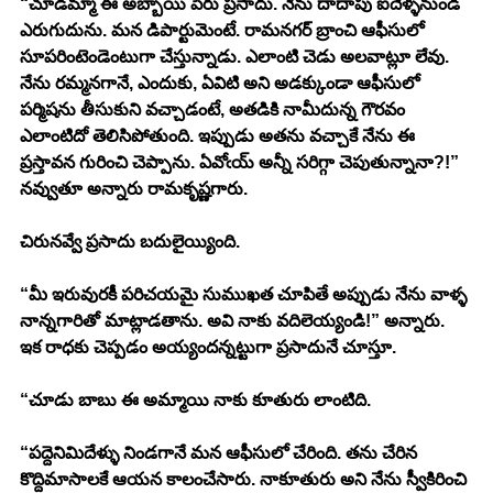
“చూడమ్మా ఈ అబ్బాయి పేరు ప్రసాదు. నేను దాదాపు ఐదేళ్ళనుండి 
ఎరుగుదును. మన డిపార్టుమెంటే. రామనగర్ బ్రాంచి ఆఫీసులో 
సూపరింటెండెంటుగా చేస్తున్నాడు. ఎలాంటి చెడు అలవాట్లూ లేవు. 
నేను రమ్మనగానే, ఎందుకు, ఏవిటి అని అడక్కుండా ఆఫీసులో 
పర్మిషను తీసుకుని వచ్చాడంటే, అతడికి నామీదున్న గౌరవం 
ఎలాంటిదో తెలిసిపోతుంది. ఇప్పుడు అతను వచ్చాకే నేను ఈ 
ప్రస్తావన గురించి చెప్పాను. ఏవోఁయ్ అన్నీ సరిగ్గా చెపుతున్నానా?!” 
నవ్వుతూ అన్నారు రామకృష్ణగారు.
చిరునవ్వే ప్రసాదు బదులైయ్యింది. 
“మీ ఇరువురకీ పరిచయమై సుముఖత చూపితే అప్పుడు నేను వాళ్ళ 
నాన్నగారితో మాట్లాడతాను. అవి నాకు వదిలెయ్యండి!” అన్నారు. 
ఇక రాధకు చెప్పడం అయ్యందన్నట్టుగా ప్రసాదునే చూస్తూ.
“చూడు బాబు ఈ అమ్మాయి నాకు కూతురు లాంటిది. 
“పద్దెనిమిదేళ్ళు నిండగానే మన ఆఫీసులో చేరింది. తను చేరిన 
కొద్దిమాసాలకే ఆయన కాలంచేసారు. నాకూతురు అని నేను స్వీకిరించి 