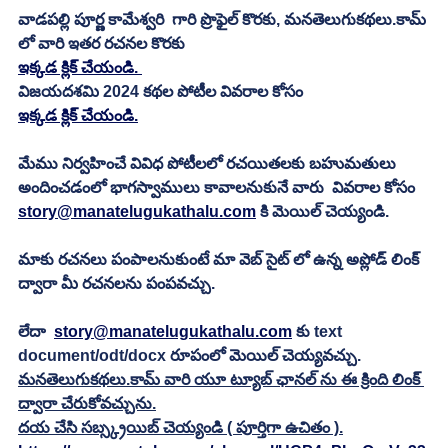
వాడపల్లి పూర్ణ కామేశ్వరి  గారి ప్రొఫైల్ కొరకు, మనతెలుగుకథలు.కామ్ 
లో వారి ఇతర రచనల కొరకు
ఇక్కడ క్లిక్ చేయండి. 
విజయదశమి 2024 కథల పోటీల వివరాల కోసం
ఇక్కడ క్లిక్ చేయండి.
మేము నిర్వహించే వివిధ పోటీలలో రచయితలకు బహుమతులు 
అందించడంలో భాగస్వాములు కావాలనుకునే వారు  వివరాల కోసం 
story@manatelugukathalu.com
 కి మెయిల్ చెయ్యండి.
మాకు రచనలు పంపాలనుకుంటే మా వెబ్ సైట్ లో ఉన్న అప్లోడ్ లింక్ 
ద్వారా మీ రచనలను పంపవచ్చు.
లేదా  
story@manatelugukathalu.com
 కు text 
document/odt/docx రూపంలో మెయిల్ చెయ్యవచ్చు. 
మనతెలుగుకథలు.కామ్ వారి యూ ట్యూబ్ ఛానల్ ను ఈ క్రింది లింక్ 
ద్వారా చేరుకోవచ్చును.
దయ చేసి సబ్స్క్రయిబ్ చెయ్యండి ( పూర్తిగా ఉచితం ).