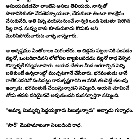
అసుయపడడమో లాంటివి అసలు తెలియదు. నాన్నతో 
పొలానికెళుతూ వేరుశెనక్కాయలూ, చేరుకులూ తింటూ కాలక్షేపం 
చేసుకునేది. అతి పిన్న వయసునుంచే నాన్నకి ఒండి పెడుతూ పెరిగిన 
పిల్ల రాధ. నువ్వు నాకు కూతురుకాదు కొడుకు అని 
మురిసిపోయేవారుట వాళ్ళ నాన్నగారు. 
ఆ అదృష్టము ఏంతోకాలం మిగలలేదు. ఆ బిడ్డను పట్టణానికి పంపడం 
వల్లనో, ఒంటరివాడినని లోలోపల వ్యాకులపడడం వల్లనో రాధ వెళ్ళిన 
కొన్నాళ్ళకే కన్నుమూసారు. ఆయన చేతుల మీద జరగాల్సిన పెళ్ళి. 
బతికుంటే ఉన్నదాంట్లో ముచ్చటగానే చేసేవారు. భగవంతుడు తానే 
రాలేక ఎవరినో పంపినట్టు రామకృష్ణగారిని ఆ పనికి తలపెట్టే తలంపు 
ఇచ్చాడు. భగవంతుడే చేయిస్తున్నాడని నమ్మింది. ఆయన చూపించే 
తోడు తనకు సరియైనదే అవుతుందని మనస్ఫూర్తిగా నమ్మింది.
“అమ్మా, మిమ్మల్ని పెద్దయ్యగారు పిలుస్తున్నారు” అన్నాడు గుర్నాధం.
“సార్” మొహమాటంగా నిలబడింది రాధ.