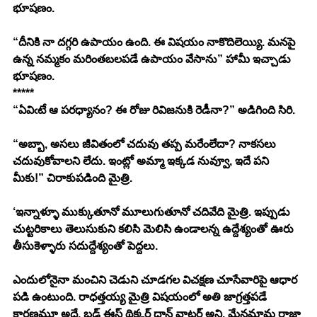
భూషణం.
“దీనికి నా దగ్గరి ఉపాయం ఉంది. ఈ విషయం నాకొదిలెయ్యి. మనపై 
ఉన్న నమ్మకం మరింతబలపడే ఉపాయం వేసాను” హామీ ఇచ్చాడు 
భూషణం.
*****
“ఏవిఁటే ఆ పరధ్యానం? ఈ రోజు రివిజనుకి రెడీనా?” అడిగింది సిరి.
“అబ్బా, అసలు జీవితంలో చదువు తప్ప మరేంలేదా? నాకసలు 
చదువుకోవాలని లేదు. ఇంట్లో అమ్మా ఇక్కడ నువ్వూ, ఇదే పని 
మీకు!” చిరాకుపడింది మైత్రి.
‘ఇన్నాళ్ళూ ముక్కుతూనో మూలుగుతూనో చదివేది మైత్రి. ఇప్పుడు 
చుట్టరికాలు తెలుసుకుని కలిసి మెలిసి ఉండాలన్న ఉద్దేశ్యంతో ఊరు 
తీసుకెళ్ళారు సదుద్దేశ్యంతో పెద్దలు. 
ఎందులోనైనా మంచిని చెడుని చూడగల విచక్షణ చూసేవారిపై ఆధార 
పడి ఉంటుంది. రాధత్తయ్య మైత్రి విషయంలో అతి జాగ్రత్తపడే 
కారణమూ అదే. బ్లడ్ ఈస్ థిక్కర్ దాన్ వాటర్ అని, మేనమామ రాజా 