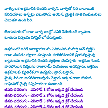
వాళ్ళు ఒక ఆశ్రమానికి చెందిన వాళ్ళని, వాళ్ళతో సిరి బాబాయికి 
పరిచయాలు ఉన్నట్లు చెబుతాడు ఆయన. మైత్రికి పాత సంఘటనలు 
చెబుతూ ఉంది సిరి. 
బెంగుళూరులో రాజా వాళ్ళ ఇంట్లో పనికి చేరుతుంది శ్యామల. 
కూతురు షర్మిలను హాస్టల్ లో చేరుస్తుంది. 
ఆశ్రమంలో జరిగే అన్యాయాలను ఎదిరించిన మహర్షి అనే వ్యక్తిని 
రాజా చంపడం కళ్లారా చూస్తుంది. పారిపోవడానికి ప్రయత్నిస్తున్న 
శ్యామలను ఆశ్రమానికి చెందిన వ్యక్తులు చంపేస్తారు. ఆశ్రమం నుండి 
పారిపోయిన షర్మిలను రాజారామ్ దంపతులు ఆదరిస్తారు. ఆశ్రమం 
అక్రమాలకు వ్యతిరేకంగా ఉద్యమం ప్రారంభిస్తారు.
మైత్రి, సిరి లు జగపతిరాజపురం వెళ్తారు.అక్కడ రాజా కొడుకు 
రాఘవతో మైత్రి సన్నిహితంగా ఉంటుంది.
జీవన చదరంగం - ఎపిసోడ్ 1 కోసం ఇక్కడ క్లిక్ చేయండి
జీవన చదరంగం - ఎపిసోడ్ 2 కోసం ఇక్కడ క్లిక్ చేయండి
జీవన చదరంగం - ఎపిసోడ్ 3 కోసం ఇక్కడ క్లిక్ చేయండి
జీవన చదరంగం - ఎపిసోడ్ 4 కోసం ఇక్కడ క్లిక్ చేయండి