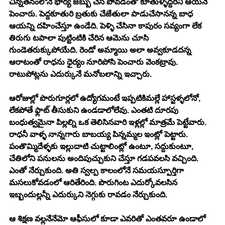
చిన్నతనంలోనే భార్య జబ్బు చేసి పోవడంతో కూతుళ్ళిద్దరినీ ఆయనే 
పెంచారు. పెద్దకూతురి బ్రతుకు చేజేతులా పాడుచేసానన్న బాధ 
ఆయన్ని దహించేస్తూ ఉండేది. పెళ్ళి చేసినా కాపురం సవ్యంగా లేక 
తిరుగు టపాలా పుట్టింటికి చేరిన ఆమెను చూసి 
గుండెతరుక్కుపోయేది. రెండో అమ్మాయి అలా అవ్వకూడదన్న 
ఆరాటంతో రాధను ధైర్యం నూరిపోసి పెంచారు వెంకట్రావు. 
రాటుపోట్లను ఎదుర్కునే మనోబలాన్ని ఇచ్చారు.
ఆరోజుల్లో పొరుగూర్లలో ఉద్యోగమంటే ఇప్పటికిమల్లే హాస్టళ్ళలోనో, 
లేకపోతే ఫ్లాట్ తీసుకుని ఉండడాలోలేవు. ఎంతటి దూరపు 
బంధుత్వమైనా పిల్లల్ని ఒక తెలిసినవారి ఇళ్లల్లో మాత్రమే పెట్టేవారు. 
రాధనీ వాళ్ళ నాన్నగారు బాబయ్య పిన్నమ్మల ఇంట్లో పెట్టారు. 
పంతొమ్మిదేళ్ళకు ఇల్లుదాటి చుట్టాలింట్లో ఉంటూ, సద్దుకుంటూ, 
చేతిలోని పనులను అందిపుచ్చుకుని చేస్తూ గడపవలసి వచ్చింది. 
ఎంతో నేర్చుకుంది. అతి స్వల్ప కాలంలోనే సమయస్పూర్తిగా 
మసలుకోవడంలో ఆరితేరింది. పొరుగింట ఎదుర్కోవలసిన 
ఇబ్బందుల్లన్నీ ఎదుర్కుని నెగ్గుకు రావడం నేర్చుకుంది. 
ఆ శిక్షణ వల్లనేనేమో ఆఫీసులో కూడా ఎవరితో ఎంతవరూ ఉండాలో 