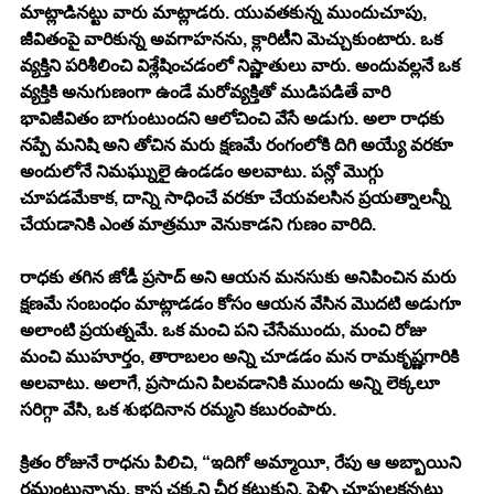
మాట్లాడినట్టు వారు మాట్లాడరు. యువతకున్న ముందుచూపు, 
జీవితంపై వారికున్న అవగాహనను, క్లారిటీని మెచ్చుకుంటారు. ఒక 
వ్యక్తిని పరిశీలించి విశ్లేషించడంలో నిష్ణాతులు వారు. అందువల్లనే ఒక 
వ్యక్తికి అనుగుణంగా ఉండే మరోవ్యక్తితో ముడిపడితే వారి 
భావిజీవితం బాగుంటుందని ఆలోచించి వేసే అడుగు. అలా రాధకు 
నప్పే మనిషి అని తోచిన మరు క్షణమే రంగంలోకి దిగి అయ్యే వరకూ 
అందులోనే నిమఘ్నులై ఉండడం అలవాటు. పన్లో మొగ్గు 
చూపడమేకాక, దాన్ని సాధించే వరకూ చేయవలసిన ప్రయత్నాలన్నీ 
చేయడానికి ఎంత మాత్రమూ వెనుకాడని గుణం వారిది.
రాధకు తగిన జోడీ ప్రసాద్ అని ఆయన మనసుకు అనిపించిన మరు 
క్షణమే సంబంధం మాట్లాడడం కోసం ఆయన వేసిన మొదటి అడుగూ 
అలాంటి ప్రయత్నమే. ఒక మంచి పని చేసేముందు, మంచి రోజు 
మంచి ముహూర్తం, తారాబలం అన్ని చూడడం మన రామకృష్ణగారికి 
అలవాటు. అలాగే, ప్రసాదుని పిలవడానికి ముందు అన్ని లెక్కలూ 
సరిగ్గా వేసి, ఒక శుభదినాన రమ్మని కబురంపారు. 
క్రితం రోజునే రాధను పిలిచి, “ఇదిగో అమ్మాయీ, రేపు ఆ అబ్బాయిని 
రమ్మంటున్నాను. కాస్త చక్కని చీర కట్టుకుని, పెళ్ళి చూపులకన్నట్టు 