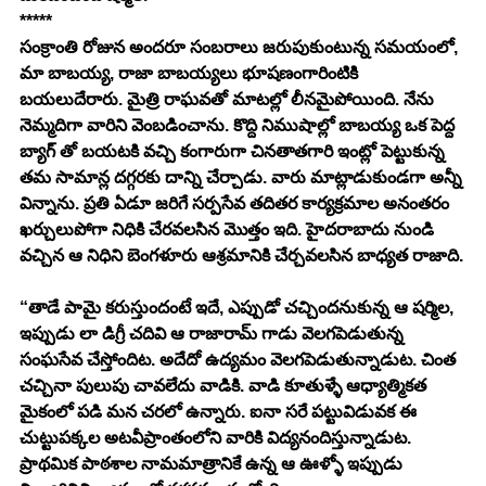
*****
సంక్రాంతి రోజున అందరూ సంబరాలు జరుపుకుంటున్న సమయంలో, 
మా బాబయ్య, రాజా బాబయ్యలు భూషణంగారింటికి 
బయలుదేరారు. మైత్రి రాఘవతో మాటల్లో లీనమైపోయింది. నేను 
నెమ్మదిగా వారిని వెంబడించాను. కొద్ది నిముషాల్లో బాబయ్య ఒక పెద్ద 
బ్యాగ్ తో బయటకి వచ్చి కంగారుగా చినతాతగారి ఇంట్లో పెట్టుకున్న 
తమ సామాన్ల దగ్గరకు దాన్ని చేర్చాడు. వారు మాట్లాడుకుండగా అన్నీ 
విన్నాను. ప్రతి ఏడూ జరిగే సర్పసేవ తదితర కార్యక్రమాల అనంతరం 
ఖర్చులుపోగా నిధికి చేరవలసిన మొత్తం ఇది. హైదరాబాదు నుండి 
వచ్చిన ఆ నిధిని బెంగళూరు ఆశ్రమానికి చేర్చవలసిన బాధ్యత రాజాది.
“తాడే పామై కరుస్తుందంటే ఇదే, ఎప్పుడో చచ్చిందనుకున్న ఆ షర్మిల, 
ఇప్పుడు లా డిగ్రీ చదివి ఆ రాజారామ్ గాడు వెలగపెడుతున్న 
సంఘసేవ చేస్తోందిట. అదేదో ఉద్యమం వెలగపెడుతున్నాడుట. చింత 
చచ్చినా పులుపు చావలేదు వాడికి. వాడి కూతుళ్ళే ఆధ్యాత్మికత 
మైకంలో పడి మన చరలో ఉన్నారు. ఐనా సరే పట్టువిడువక ఈ 
చుట్టుపక్కల అటవీప్రాంతంలోని వారికి విద్యనందిస్తున్నాడుట. 
ప్రాథమిక పాఠశాల నామమాత్రానికే ఉన్న ఆ ఊళ్ళో ఇప్పుడు 