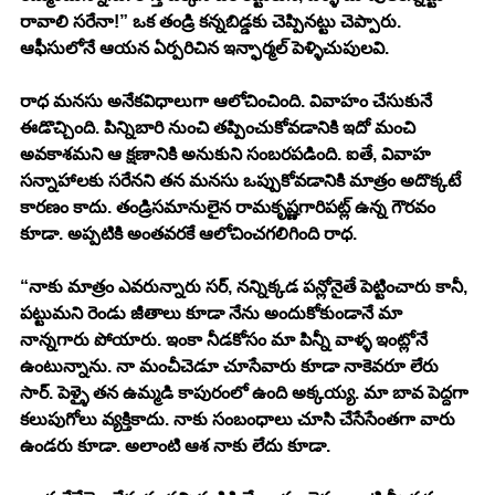
రావాలి సరేనా!” ఒక తండ్రి కన్నబిడ్డకు చెప్పినట్టు చెప్పారు. 
ఆఫీసులోనే ఆయన ఏర్పరిచిన ఇన్ఫార్మల్ పెళ్ళిచుపులవి. 
రాధ మనసు అనేకవిధాలుగా ఆలోచించింది. వివాహం చేసుకునే 
ఈడొచ్చింది. పిన్నిబారి నుంచి తప్పించుకోవడానికి ఇదో మంచి 
అవకాశమని ఆ క్షణానికి అనుకుని సంబరపడింది. ఐతే, వివాహ 
సన్నాహాలకు సరేనని తన మనసు ఒప్పుకోవడానికి మాత్రం అదొక్కటే 
కారణం కాదు. తండ్రిసమానులైన రామకృష్ణగారిపట్ల్ ఉన్న గౌరవం 
కూడా. అప్పటికి అంతవరకే ఆలోచించగలిగింది రాధ.
“నాకు మాత్రం ఎవరున్నారు సర్, నన్నిక్కడ పన్లోనైతే పెట్టించారు కానీ, 
పట్టుమని రెండు జీతాలు కూడా నేను అందుకోకుండానే మా 
నాన్నగారు పోయారు. ఇంకా నీడకోసం మా పిన్నీ వాళ్ళ ఇంట్లోనే 
ఉంటున్నాను. నా మంచీచెడూ చూసేవారు కూడా నాకెవరూ లేరు 
సార్. పెళ్ళై తన ఉమ్మడి కాపురంలో ఉంది అక్కయ్య. మా బావ పెద్దగా 
కలుపుగోలు వ్యక్తికాదు. నాకు సంబంధాలు చూసి చేసేసేంతగా వారు 
ఉండరు కూడా. అలాంటి ఆశ నాకు లేదు కూడా. 