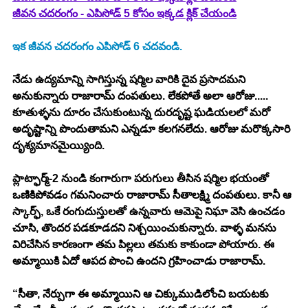
జీవన చదరంగం - ఎపిసోడ్ 5 కోసం ఇక్కడ క్లిక్ చేయండి
ఇక జీవన చదరంగం ఎపిసోడ్ 6 చదవండి. 
నేడు ఉద్యమాన్ని సాగిస్తున్న షర్మిల వారికి దైవ ప్రసాదమని 
అనుకున్నారు రాజారామ్ దంపతులు. లేకపోతే అలా ఆరోజు..... 
కూతుళ్ళను దూరం చేసుకుంటున్న దురదృష్ట ఘడియలలో మరో 
అదృష్టాన్ని పొందుతామని ఎన్నడూ కలగనలేదు. ఆరోజు మరొక్కసారి 
దృశ్యమానమైయ్యింది.
ప్లాట్ఫార్మ్-2 నుండి కంగారుగా పరుగులు తీసిన షర్మిల భయంతో 
ఒణికిపోవడం గమనించారు రాజారామ్ సీతాలక్ష్మి దంపతులు. కానీ ఆ 
స్కార్ఫ్, ఒకే రంగుదుస్తులతో ఉన్నవారు ఆమెపై నిఘా వెసి ఉంచడం 
చూసి, తొందర పడకూడదని నిశ్చయించుకున్నారు. వాళ్ళ మనసు 
విరిచేసిన కారణంగా తమ పిల్లలు తమకు కాకుండా పోయారు. ఈ 
అమ్మాయికి ఏదో ఆపద పొంచి ఉందని గ్రహించాడు రాజారామ్.
“సీతా, నేర్పుగా ఈ అమ్మాయిని ఆ చిక్కుముడిలోంచి బయటకు 