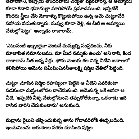
తేవాలేకానీ, ఇప్పుడు తొందరపాటు చర్యతో వ్యవహరిస్తే, ఆ అమ్మాయి 
కూడా శివాని భవానుల్లా మారిపోయే ప్రమాదముంది. ఇప్పటికే 
కొందరు స్త్రీలు చే
సి
 మోకాళ్ళు కొట్టుకుపోయి ఉన్న ఆమె చుట్టూచేరి 
సహాయ పడుతున్నారు. నువ్వు కూడా వెళ్లి, ఈ చీటి ఆ అమ్మాయి 
చేతుల్లో పెట్టు” అన్నాడు రాజారామ్. 
‘ఎటువంటి ఇబ్బందైనా వెంటనే మమ్మల్ని సంప్రదించు. నీకు 
మాతాపిత సమానులము. మా మీద నమ్మకం ఉంచు’ అని రాసి, కింద 
రాజారామ్ సీత అన్న పేర్లు, ఫోను నెంబరు కల చిన్న చీటీని జనాలలో 
కలిసిపోయి ఆమెను సమీపించినసీతాలక్ష్మి షర్మిల చేతిలో పెట్టింది. 
చుట్టూ చూసిన షర్మిల రహస్యంగా పెట్టిన ఆ చీటిని ఎవరికంటా 
పడకుండా దుస్తులలోపల దాచేసుకుంది. ఆమెకున్న ఒకే ఆసరా ఆ 
చీటి. ‘ఇప్పటికి వీళ్ళ చేతుల్లోనుంచి తప్పుకోలేకున్నా, ఒకనాడు ఇది 
రాసిన వారిని చేరుకుంటాను’ అనుకుంది.
మద్రాసు రైలుని తప్పించుకున్న తాను గోదావరిలోకి ఈడ్చబడింది. 
ఇంచుమించు ఆరునెలల నరకం చూసింది షర్మిల.