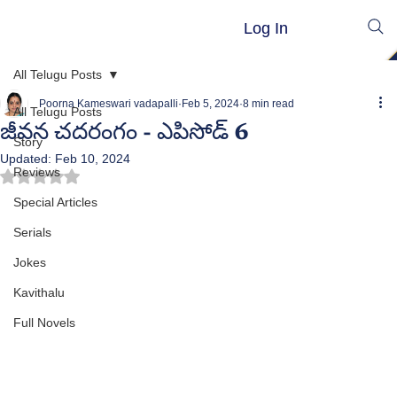
Log In
All Telugu Posts
Poorna Kameswari vadapalli
Feb 5, 2024
8 min read
All Telugu Posts
జీవన చదరంగం - ఎపిసోడ్ 6
Story
Updated:
Feb 10, 2024
Reviews
Rated NaN out of 5 stars.
Special Articles
Serials
Jokes
Kavithalu
Full Novels