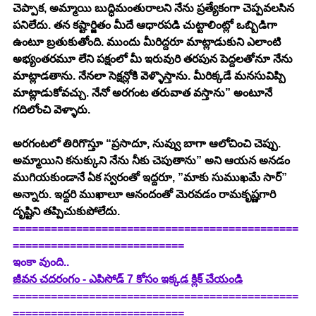
చెప్పాక, అమ్మాయి బుద్ధిమంతురాలని నేను ప్రత్యేకంగా చెప్పవలసిన 
పనిలేదు. తన కష్టార్జితం మీదే ఆధారపడి చుట్టాలింట్లో ఒబ్బిడిగా 
ఉంటూ బ్రతుకుతోంది. ముందు మీరిద్దరూ మాట్లాడుకుని ఎలాంటి 
అభ్యంతరమూ లేని పక్షంలో మీ ఇరువురి తరపున పెద్దలతోనూ నేను 
మాట్లాడతాను. నేనలా సెక్షన్లోకి వెళ్ళొస్తాను. మీరిక్కడే మనసువిప్పి 
మాట్లాడుకోవచ్చు. నేనో అరగంట తరువాత వస్తాను” అంటూనే 
గదిలోంచి వెళ్ళారు. 
అరగంటలో తిరిగొస్తూ “ప్రసాదూ, నువ్వు బాగా ఆలోచించి చెప్పు. 
అమ్మాయిని కనుక్కుని నేను నీకు చెపుతాను” అని ఆయన అనడం 
ముగియకుండానే ఏక స్వరంతో ఇద్దరూ, ”మాకు సుముఖమే సార్” 
అన్నారు. ఇద్దరి ముఖాలూ ఆనందంతో మెరవడం రామకృష్ణగారి 
దృష్టిని తప్పిచుకుపోలేదు. 
=============================================
===========================
ఇంకా వుంది..
జీవన చదరంగం - ఎపిసోడ్ 7 కోసం ఇక్కడ క్లిక్ చేయండి
=============================================
===========================