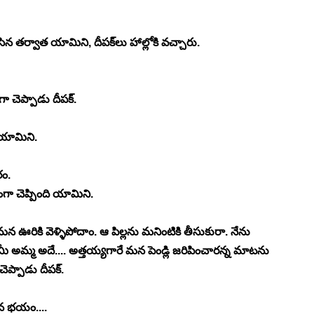
తర్వాత యామిని, దీపక్‍లు హాల్లోకి వచ్చారు.
ా చెప్పాడు దీపక్.
ి యామిని.
ం.
ా చెప్పింది యామిని.
ికి వెళ్ళిపోదాం. ఆ పిల్లను మనింటికి తీసుకురా. నేను 
ు మీ అమ్మ అదే.... అత్తయ్యగారే మన పెండ్లి జరిపించారన్న మాటను 
ెప్పాడు దీపక్.
ిన భయం....