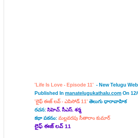
'Life Is Love - Episode 11' 
 - New Telugu Web 
Published In 
manatelugukathalu.com
 On 12
'లైఫ్ ఈజ్ లవ్ - ఎపిసోడ్ 11' 
తెలుగు ధారావాహిక 
రచన: 
సిహెచ్. సీఎస్. శర్మ
కథా పఠనం: 
మల్లవరపు సీతారాం కుమార్
లైఫ్ ఈజ్ లవ్ 11