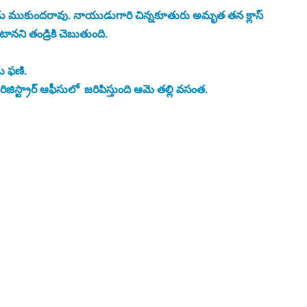
ు ముకుందరావు. నాయుడుగారి చిన్నకూతురు అమృత తన క్లాస్ 
టానని తండ్రికి చెబుతుంది.
ు ఫణి. 
స్ట్రార్ ఆఫీసులో  జరిపిస్తుంది ఆమె తల్లి వసంత. 