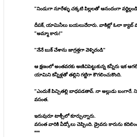
"నిండుగా నూరేళ్ళు చక్కటి పిల్లలతో ఆనందంగా వర్థిల్
దీపక్, యామినీలు బయలుదేరారు. వాకిట్లో ఓలా క్యాబ్ వచ
"అమ్మా కారు!"
"నేనే బుక్ చేశాను జాగ్రత్తగా వెళ్ళిరండి" 
ఆ క్షణంలో అంతవరకు అణిచిపెట్టుకున్న కన్నీరు ఇక ఆగల
యామిని కన్నీళ్లతో తల్లిని గట్టిగా కౌగలించుకొంది.
"ఎందుకే పిచ్చితల్లి బాధపడతావ్. నా అల్లుడు బంగారే. ని
వసంత.
ఇరువురూ టాక్సీలో కూర్చున్నారు.
వసంత వారికి వీడ్కోలు చెప్పింది. డ్రైవరు కారును కదిలి
***