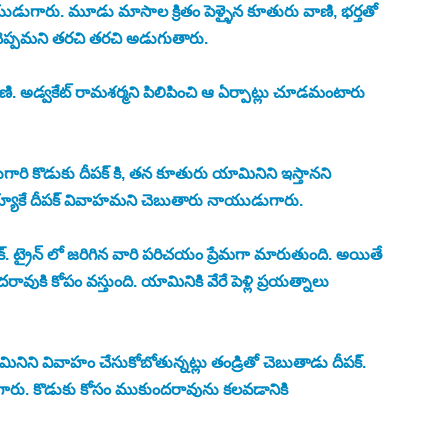
ాయుడుగారు. మూడు మాసాల క్రితం పెళ్ళైన కూతురు వాణి, భర్తతో 
 చెప్పమని తరచి తరచి అడుగుతారు.
ి. అడ్వకేట్ రామశర్మని పిలిపించి ఆ ఏర్పాట్లు చూడమంటారు 
ి కొడుకు దీపక్ కి, తన కూతురు యామినిని ఇస్తానని 
 అయ్యాకే దీపక్ వివాహమని చెబుతారు నాయుడుగారు.
. ట్రైన్ లో జరిగిన వారి పరిచయం ప్రేమగా మారుతుంది. అయితే 
ి కోపం వస్తుంది. యామినికి వేరే పెళ్లి ప్రయత్నాలు 
యామినిని వివాహం చేసుకోబోతున్నట్లు తండ్రితో చెబుతాడు దీపక్.
ుగారు. కొడుకు కోసం ముకుందరావును కలవడానికి 