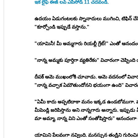
ఇక లైఫ్ ఈజ్ లవ్ ఎపిసోడ్ 11 చదవండి.   
ఉదయం ఏడుగంటలకు స్నానాదులు ముగించి, టిఫిన్ చేసిన 
"కూర్చోండి ఇప్పుడే వస్తాను."
"యామినీ! మీ అమ్మగారు రియల్లీ గ్రేట్!" ఎంతో ఆనందంగ
"నాన్న అమ్మకు పూర్తిగా వ్యతిరేకం" విచారంగా చెప్పింద
దీపక్ ఆమె ముఖంలోకి చూచాడు. ఆమె వదనంలో విచార
"నాన్న వచ్చాక ఏమౌతుందోనని భయంగా ఉంది" విచారంగ
"ఏమీ కాదు అప్పటిదాకా మనం ఇక్కడ ఉండబోముగా. మన ఊర
మీపెండ్లి జరిపిస్తాను అని నాన్నగారు అన్నారు. ఇప్పుడ
మా అమ్మా, నాన్న విని ఎంతో సంతోషిస్తారు" ఆనందంగా చ
యామిని పేలవంగా నవ్వింది. మనస్సున తండ్రిని గురించ