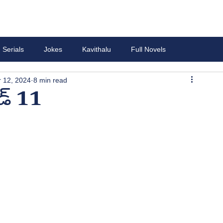
Serials
Jokes
Kavithalu
Full Novels
 12, 2024
8 min read
డ్ 11