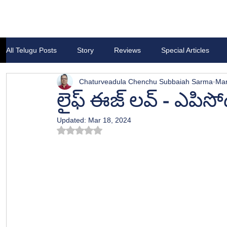
All Telugu Posts
Story
Reviews
Special Articles
Chaturveadula Chenchu Subbaiah Sarma
Mar
లైఫ్ ఈజ్ లవ్ - ఎపిసో
Updated:
Mar 18, 2024
Rated NaN out of 5 stars.