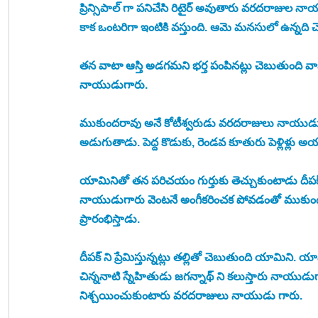
ప్రిన్సిపాల్ గా పనిచేసి రిటైర్ అవుతారు వరదరాజుల న
కాక ఒంటరిగా ఇంటికి వస్తుంది. ఆమె మనసులో ఉన్నది
తన వాటా ఆస్తి అడగమని భర్త పంపినట్లు చెబుతుంది వాణ
నాయుడుగారు.
ముకుందరావు అనే కోటీశ్వరుడు వరదరాజులు నాయుడుగార
అడుగుతాడు. పెద్ద కొడుకు, రెండవ కూతురు పెళ్లిళ్లు
యామినితో తన పరిచయం గుర్తుకు తెచ్చుకుంటాడు దీపక్
నాయుడుగారు వెంటనే అంగీకరించక పోవడంతో ముకుందరావుక
ప్రారంభిస్తాడు.
దీపక్ ని ప్రేమిస్తున్నట్లు తల్లితో చెబుతుంది యామిని. 
చిన్ననాటి స్నేహితుడు జగన్నాథ్ ని కలుస్తారు నాయుడ
నిశ్చయించుకుంటారు వరదరాజులు నాయుడు గారు.