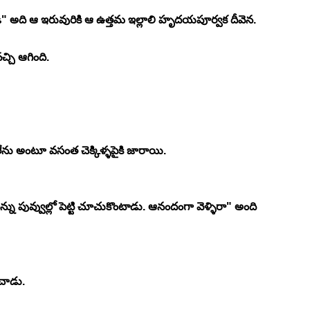
లండి" అది ఆ ఇరువురికి ఆ ఉత్తమ ఇల్లాలి హృదయపూర్వక దీవెన.
్చి ఆగింది.
ేను అంటూ వసంత చెక్కిళ్ళపైకి జారాయి.
న్ను పువ్వుల్లో పెట్టి చూచుకొంటాడు. ఆనందంగా వెళ్ళిరా" అంది 
ంచాడు.