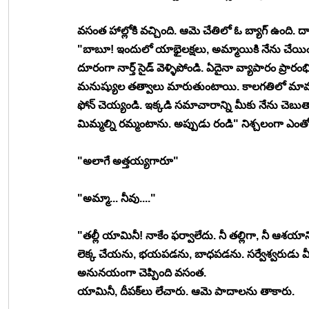
వసంత హాల్లోకి వచ్చింది. ఆమె చేతిలో ఓ బ్యాగ్ ఉంది. దాన
"బాబూ! ఇందులో యాభైలక్షలు, అమ్మాయికి నేను చేయిం
దూరంగా నార్త్ సైడ్ వెళ్ళిపోండి. ఏదైనా వ్యాపారం ప్ర
మనుష్యుల తత్వాలు మారుతుంటాయి. కాలగతిలో మామ
ఫోన్ చెయ్యండి. ఇక్కడి సమాచారాన్ని మీకు నేను చెబ
మిమ్మల్ని రమ్మంటాను. అప్పుడు రండి" నిశ్చలంగా ఎంతో ప
"అలాగే అత్తయ్యగారూ"
"అమ్మా... నీవు...."
"తల్లీ యామినీ! నాకేం ఫర్వాలేదు. నీ తల్లిగా, నీ ఆశ
లెక్క చేయను, భయపడను, బాధపడను. సర్వేశ్వరుడు 
అనునయంగా చెప్పింది వసంత.
యామినీ, దీపక్‍లు లేచారు. ఆమె పాదాలను తాకారు.