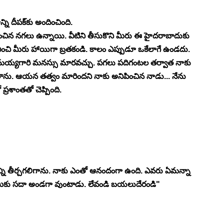
్ని దీపక్‍కు అందించింది.
చిన నగలు ఉన్నాయి. వీటిని తీసుకొని మీరు ఈ హైదరాబాదుకు 
ారంభించి మీరు హాయిగా బ్రతకండి. కాలం ఎప్పుడూ ఒకేలాగే ఉండదు. 
య్యగారి మనస్సు మారవచ్చు. పగలు పదిగంటల తర్వాత నాకు 
ుతాను. ఆయన తత్వం మారిందని నాకు అనిపించిన నాడు... నేను 
్రశాంతతో చెప్పింది. 
యాన్ని తీర్చగలిగాను. నాకు ఎంతో ఆనందంగా ఉంది. ఎవరు ఏమన్నా 
మీకు సదా అండగా వుంటాడు. లేవండి బయలుదేరండి" 