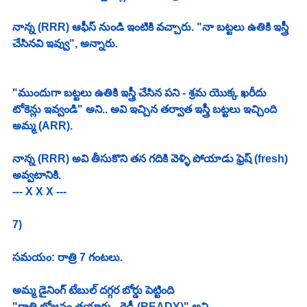
నాన్న (RRR) ఆఫీస్ నుండి ఇంటికి వచ్చారు. "నా బట్టలు ఉతికి ఇస్త్రీ 
చేసినవి ఇవ్వు", అన్నారు. 
"ముందుగా బట్టలు ఉతికి ఇస్త్రీ చేసిన పని - శ్రమ యొక్క ఖరీదు 
టోకెన్లు ఇవ్వండి" అని.. అవి ఇచ్చిన తర్వాత ఇస్త్రీ బట్టలు ఇచ్చింది 
అమ్మ (ARR). 
నాన్న (RRR) అవి తీసుకొని తన గదికి వెళ్ళి పోయాడు ఫ్రెష్ (fresh) 
అవ్వటానికి. 
--- X X X ---
7)
సమయం: రాత్రి 7 గంటలు. 
అమ్మ డైనింగ్ టేబుల్ దగ్గర బోర్డు పెట్టింది 
"రాత్రి భోజనం తయారు - రెడీ (READY)" అని. 