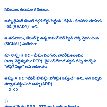
సమయం: ఉదయం 8 గంటలు. 
అమ్మ డైనింగ్ టేబుల్ దగ్గర బోర్డు పెట్టింది "టిఫిన్ - ఫలహారం తయారు 
- రెడీ (READY)" అని. 
ఆ తరువాయి, టేబుల్ పై ఉన్న కాలింగ్ బెల్ స్విచ్ నొక్కి మ్రోగించింది 
(SIGNAL) సంకేతంగా. 
మా నాన్న (RRR) - మేము ముగ్గురం సోదరీమణులము 
(అక్కా చెల్లెళ్ళుము: RTP).. డైనింగ్ టేబుల్ వద్దకు వచ్చి కూర్చోని 
"టిఫిన్ పెట్టు" అని అడిగాము. 
అమ్మ (ARR) "టిఫిన్ కూపన్లు (టోకెన్లు) ఇవ్వండి" అని.. అవి ఇచ్చిన 
తర్వాత వడ్డించింది అమ్మ (ARR). 
--- X X X ---
3)
తర్వాత మేము RRR - RTP లంచ్ బాక్స్ అడిగాము. 