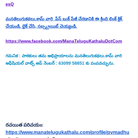
esQ
మనతెలుగుకథలు.కామ్ వారి  ఫేస్ బుక్ పేజీ చేరడానికి ఈ క్రింది లింక్ క్లిక్ 
చేయండి. లైక్ చేసి, సబ్స్క్రయిబ్ చెయ్యండి.
https://www.facebook.com/ManaTeluguKathaluDotCom
గమనిక : పాఠకులు తమ అభిప్రాయాలను మనతెలుగుకథలు.కామ్ వారి 
అఫీషియల్ వాట్స్ అప్ నెంబర్ : 63099 58851 కు పంపవచ్చును.
రచయిత పరిచయం
:
https://www.manatelugukathalu.com/profile/pvmadhu