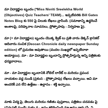
మా విద్యార్థుల బృందం (*Miss Nivriti Sreelekha World 
(Objectives) Quiz Teachers' TEAM)... ఇప్పటివరకు Bill Gates 
Notes Blog కు 550 పై చిలుకు లేఖలు వ్రాసింది. (సమాజాన్ని ఉద్ధరించే 
అంశాలపై, పరిష్కారాల సూచనలు, ప్రోత్సాహపు - నిర్వహణ పై). 
మా (+ మా విద్యార్థుల) బృందం యొక్క క్విజ్ లు ప్రతి వారం డెక్కన్ క్రానికల్ 
ఆదివారం సంచిక (Deccan Chronicle daily newspaper Sunday 
edition) లో ప్రచురణ అవుతాయి (వందల సంఖ్యలో ఇప్పటిదాకా 
అయ్యాయి). మా - మా విద్యార్థుల బృందాన్ని ప్రోత్సహిస్తున్న అన్ని పత్రికలకు 
ధన్యవాదాలు. 
మా - మా విద్యార్థుల బృందానికి నోబెల్ లారేట్ ల మరియు ప్రపంచ 
నాయకుల వద్ద నుండి (ప్రశంస - ప్రోత్సాహపు) లేఖలు వచ్చాయి. అవి మా 
అందరికీ ఎన లేని ఉత్తేజం - ఉల్లాసం - శక్తి ఇచ్చాయి. 
మాకు విద్య పై, తెలుగు మరియు గణితం పుస్తకాలు, పత్రికలు చదవడం పై 
(చిన్నపటి నుండి) మక్కువ - ఇష్టం కలిగించింది మా అమ్మ గారు (పి. వి. 