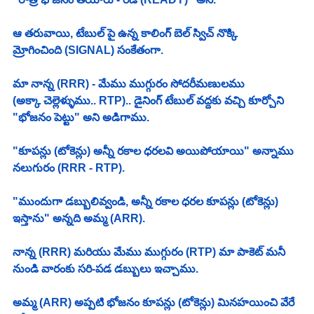
ఆ తరువాయి, టేబుల్ పై ఉన్న కాలింగ్ బెల్ స్విచ్ నొక్కి
మ్రోగించింది (SIGNAL) సంకేతంగా. 
మా నాన్న (RRR) - మేము ముగ్గురం సోదరీమణులము 
(అక్కా చెల్లెళ్ళుము.. RTP).. డైనింగ్ టేబుల్ వద్దకు వచ్చి కూర్చోని 
"భోజనం పెట్టు" అని అడిగాము. 
"కూపన్లు (టోకెన్లు) అన్నీ రకాల ధరలవి అయిపోయాయి" అన్నాము 
నలుగురం (RRR - RTP). 
"ముందుగా డబ్బులివ్వండి, అన్నీ రకాల ధరల కూపన్లు (టోకెన్లు) 
ఇస్తాను" అన్నది అమ్మ (ARR). 
నాన్న (RRR) మరియు మేము ముగ్గురం (RTP) మా పాకెట్ మనీ 
నుండి వారంకు సరి-పడ డబ్బులు ఇచ్చాము. 
అమ్మ (ARR) అప్పటి భోజనం కూపన్లు (టోకెన్లు) మినహయించి వేరే 