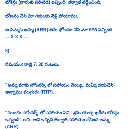
టోకెన్లు (వారంకు సరి-పడ) ఇచ్చింది. తర్వాత వడ్డించింది. 
భోజనం చేసి మా గదులకు వెళ్లి పోయాము. 
ఆ పిమ్మట అమ్మ (ARR) తను భోజనం చేసి మా గదికి వచ్చింది. 
--- X X X ---
8) 
సమయం: రాత్రి 7. 30 గంటలు. 
"అమ్మ మాకు హోంవర్క్ లో సహాయం చెయ్యి.. మమ్మీ దయచేసి" 
అన్నాము ముగ్గురం (RTP). 
"ముందు హోంవర్క్ లో సహాయం పని - శ్రమ యొక్క ఖరీదు టోకెన్లు 
ఇవ్వండి" అని.. అవి ఇచ్చిన తర్వాత సహాయం చేసింది అమ్మ 
(ARR). 