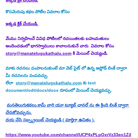
ఇక్కడ క్లిక్ చేయండి.
కొసమెరుపు
కథల పోటీల వివరాల కోసం
.
ఇక్కడ క్లిక్ చేయండి
మేము నిర్వహించే వివిధ పోటీలలో రచయితలకు బహుమతులు 
అందించడంలో భాగస్వాములు కావాలనుకునే వారు  వివరాల కోసం 
story@manatelugukathalu.com
 కి మెయిల్ చెయ్యండి.
మాకు రచనలు పంపాలనుకుంటే మా వెబ్ సైట్ లో ఉన్న అప్లోడ్ లింక్ ద్వారా 
మీ రచనలను పంపవచ్చు.
లేదా  
story@manatelugukathalu.com
 కు text 
document/odt/docx/docs రూపంలో మెయిల్ చెయ్యవచ్చు.
మనతెలుగుకథలు.కామ్ వారి యూ ట్యూబ్ ఛానల్ ను ఈ క్రింది లింక్ ద్వారా 
చేరుకోవచ్చును.
దయ చేసి సబ్స్క్రయిబ్ చెయ్యండి ( పూర్తిగా ఉచితం ).
https://www.youtube.com/channel/UCP4xPLpOxrVz33eo1Zjl