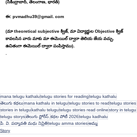
(సికింద్రాబాద్, తెలంగాణ, భారత్)
ఈ: pvmadhu39@gmail. com
(మా theoretical subjective క్విజ్, మా విద్యార్థుల Objective క్విజ్ 
కావలసిన వారు మాకు మా ఈమెయిల్ ద్వారా తెలియ జేయ వచ్చు. 
ఉచితంగా ఈమెయిల్ ద్వారా పంపిస్తాము). 
. 
mana telugu kathalu
telugu stories for reading
telugu kathalu
తెలుగు కథలు
mana kathalu in telugu
telugu stories to read
telugu stories
stories in telugu
kathalu telugu
telugu stories read online
story in telugu
telugu storys
తెలుగు స్టోరీస్.
కథల పోటీ 2026
telugu kadhalu
పి. వి. పద్మావతి మధు నివ్రితి
telugu amma stories
అమ్మ
Story