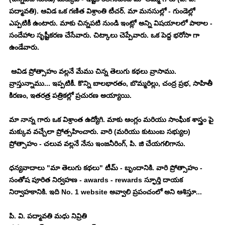
పద్మావతి). ఆవిడ ఒక గణిత విశ్రాంతి టీచర్. మా మనసుల్లో - గుండెల్లో 
ఎప్పటికీ ఉంటారు. మాకు చిన్నపటి నుండి ఇంట్లో అన్ని విషయాలలో పాఠాల - 
సందేహాల సృష్టీకరణ చేసేవారు. చిట్కాలు చెప్పేవారు. ఒక పెద్ద భరోసా గా 
ఉండేవారు. 
 ఆవిడ ప్రోత్సాహం వల్లనే మేము చిన్న తెలుగు కథలు వ్రాసాము. 
వ్రాస్తున్నాము... ఇప్పటికీ. కొన్ని బాలభారతం, బొమ్మరిల్లు, చంద్ర ప్రభ, సాహితీ 
కిరణం, ఇతరత్ర పత్రికల్లో ప్రచురణ అయ్యాయి. 
మా నాన్న గారు ఒక విశ్రాంత ఉద్యోగి. మాకు ఆంగ్లం మరియు సాంఘీక శాస్త్రం పై 
మక్కువ వచ్చేలా ప్రోత్సహించారు. వారి (మరియు కుటుంబ సభ్యుల) 
ప్రోత్సాహం - చలువ వల్లనే నేను ఇంజనీరింగ్, పి. జి చేయగలిగాను. 
ధన్యవాదాలు "మా తెలుగు కథలు" టీమ్ - బృందానికి. వారి ప్రోత్సాహం - 
సంతోష పూరిత నిర్వహణ - awards - rewards స్ఫూర్తి దాయక 
నిర్వాహకానికి. ఇది No. 1 website అవ్వాలి ప్రపంచంలో అని ఆశిస్తూ... 
పి. వి. పద్మావతి మధు నివ్రితి