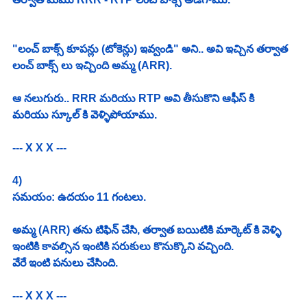
"లంచ్ బాక్స్ కూపన్లు (టోకెన్లు) ఇవ్వండి" అని.. అవి ఇచ్చిన తర్వాత 
లంచ్ బాక్స్ లు ఇచ్చింది అమ్మ (ARR). 
ఆ నలుగురు.. RRR మరియు RTP అవి తీసుకొని ఆఫీస్ కి 
మరియు స్కూల్ కి వెళ్ళిపోయాము. 
--- X X X ---
4) 
సమయం: ఉదయం 11 గంటలు. 
అమ్మ (ARR) తను టిఫిన్ చేసి, తర్వాత బయిటికి మార్కెట్ కి వెళ్ళి 
ఇంటికి కావల్సిన ఇంటికి సరుకులు కొనుక్కొని వచ్చింది. 
వేరే ఇంటి పనులు చేసింది. 
--- X X X ---