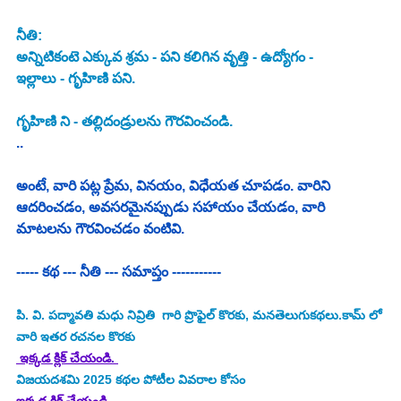
నీతి: 
అన్నిటికంటె ఎక్కువ శ్రమ - పని కలిగిన వృత్తి - ఉద్యోగం - 
ఇల్లాలు - గృహిణి పని. 
గృహిణి ని - తల్లిదండ్రులను గౌరవించండి. 
.. 
అంటే, వారి పట్ల ప్రేమ, వినయం, విధేయత చూపడం. వారిని 
ఆదరించడం, అవసరమైనప్పుడు సహాయం చేయడం, వారి 
మాటలను గౌరవించడం వంటివి. 
----- కథ --- నీతి --- సమాప్తం -----------
పి. వి. పద్మావతి మధు నివ్రితి 
 గారి ప్రొఫైల్ కొరకు, మనతెలుగుకథలు.కామ్ లో 
వారి ఇతర రచనల కొరకు
 ఇక్కడ క్లిక్ చేయండి. 
విజయదశమి 2025
కథల పోటీల వివరాల కోసం