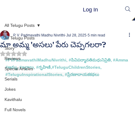
Log In
All Telugu Posts
P. V. Padmavathi Madhu Nivrithi
Jul 28, 2025
5 min read
All Telugu Posts
మా అమ్మ 'అసలు' పేరు చెప్పగలరా?
Story
Rated NaN out of 5 stars.
Reviews
#PVPadmavathiMadhuNivrithi
, 
#ప
ివిపద్మావతిమధునివ్రితి, #
Amma
#
అమ్మ
, #
ఇల్లాలు, 
#గ
ృహిణి,
#TeluguChildrenStories
, 
Special Articles
#TeluguInspirationalStories
, 
#ప
్రేరణాదాయకకథలు
Serials
Jokes
Kavithalu
Full Novels