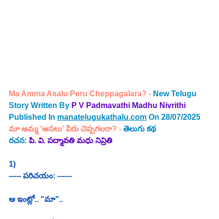
Ma Amma Asalu Peru Cheppagalara?
 - 
New Telugu 
Story Written By 
P V Padmavathi Madhu Nivrithi 
Published In 
manatelugukathalu.com
 On 28/07/2025
మా అమ్మ 'అసలు' పేరు చెప్పగలరా? - 
తెలుగు కథ
రచన: 
పి. వి. పద్మావతి మధు నివ్రితి
1)
----- పరిచయం: ------
ఆ ఇంట్లో.. "మా".. 