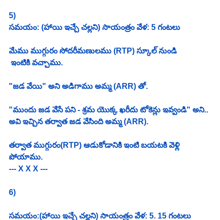
5)
సమయం: (హాయి ఇచ్చే చల్లని) సాయంత్రం వేళ: 5 గంటలు
మేము ముగ్గురం సోదరీమణులము (RTP) స్కూల్ నుండి 
 ఇంటికి వచ్చాము. 
"జడ వేయి" అని అడిగాము అమ్మ (ARR) తో. 
"ముందు జడ వేసే పని - శ్రమ యొక్క ఖరీదు టోకెన్లు ఇవ్వండి" అని.. 
అవి ఇచ్చిన తర్వాత జడ వేసింది అమ్మ (ARR). 
తర్వాత ముగ్గురం(RTP) ఆడుకోడానికి ఇంటి బయటకి వెళ్లి 
పోయాము. 
--- X X X ---
6)
సమయం:(హాయి ఇచ్చే చల్లని) సాయంత్రం వేళ: 5. 15 గంటలు