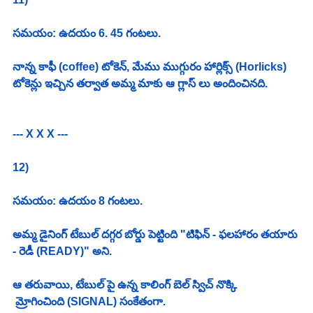
సమయం: ఉదయం 6. 45 గంటలు. 
నాన్న కాఫీ (coffee) టోకెన్, మేము ముగ్గురం హార్లిక్స్ (Horlicks) 
టోకెన్లు ఇచ్చిన తర్వాత అమ్మ మాకు ఆ గ్లాస్ లు అందించినది. 
--- X X X ---
12)
సమయం: ఉదయం 8 గంటలు. 
అమ్మ డైనింగ్ టేబుల్ దగ్గర బోర్డు పెట్టింది "టిఫిన్ - ఫలహారం తయారు 
- రెడీ (READY)" అని. 
ఆ తరువాయి, టేబుల్ పై ఉన్న కాలింగ్ బెల్ స్విచ్ నొక్కి 
 మ్రోగించింది (SIGNAL) సంకేతంగా. 