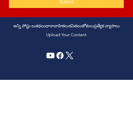
Submit
అన్ని పోస్టు లు
కథలు
ధారావాహికలు
కవితలు
జోకులు
ప్రత్యేక వ్యాసాలు
Upload Your Content
PHONE: +91 6309958851 - EMAIL:
story@manatelugukathalu.com
© 2035
Designed & Digital Marketing by Agency Conversion Guru
.