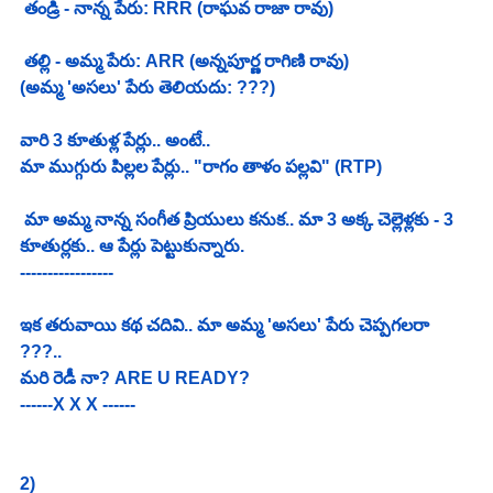
 తండ్రి - నాన్న పేరు: RRR (రాఘవ రాజా రావు)
 తల్లి - అమ్మ పేరు: ARR (అన్నపూర్ణ రాగిణి రావు)
(అమ్మ 'అసలు' పేరు తెలియదు: ???)
వారి 3 కూతుళ్ల పేర్లు.. అంటే.. 
మా ముగ్గురు పిల్లల పేర్లు.. "రాగం తాళం పల్లవి" (RTP) 
 మా అమ్మ నాన్న సంగీత ప్రియులు కనుక.. మా 3 అక్క చెల్లెళ్లకు - 3 
కూతుర్లకు.. ఆ పేర్లు పెట్టుకున్నారు. 
-----------------
ఇక తరువాయి కథ చదివి.. మా అమ్మ 'అసలు' పేరు చెప్పగలరా 
???.. 
మరి రెడీ నా? ARE U READY?
------X X X ------
2)