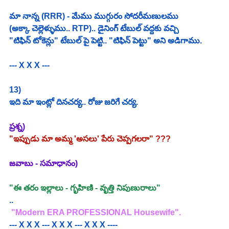
మా నాన్న (RRR) - మేము ముగ్గురం సోదరీమణులము 
(అక్కా చెల్లెళ్ళుము.. RTP).. డైనింగ్ టేబుల్ వద్దకు వచ్చి 
"టిఫిన్ టోకెన్లు" టేబుల్ పై పెట్టి.. "టిఫిన్ పెట్టు" అని అడిగాము. 
--- X X X ---
13)
ఇది మా ఇంట్లో దినచర్య.. రోజు జరిగే చర్య. 
ప్రశ్న)
"ఇప్పుడు మా అమ్మ 'అసలు' పేరు చెప్పగలరా" ???
జవాబు - సమాధానం)
"ఈ తరం ఇల్లాలు - గృహిణి - వృత్తి నిపుణురాలు" 
.. 
 "Modern ERA PROFESSIONAL Housewife". 
--- X X X --- X X X --- X X X ----