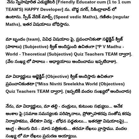
 నేను స్నేహపూరిత ఎడ్యుకేటర్ [Friendly Educator cum (1 to 1 cum 
TEAM'S) HAPPY Developer] ను. బౌధ్ధ నగర్, సికింద్రాబాద్ లో 
ఉంటాను. స్పీడ్ వేదిక్ మాథ్స్ (Speed vedic Maths), గణితం (regular 
Maths), ఇతర విషయాలు బోధిస్తాను. 
మా బృందం (team), వివిధ విషయాల పై, ప్రపంచానికంతా సబ్జెక్టివ్ క్విజ్ 
(పాఠాలు) (Subjective) క్విజ్ అందిస్తుంది ఉచితంగా [*P V Madhu - 
World - Theoretical (Subjective) Quiz Teachers TEAM ద్వారా]. 
(వేల సంఖ్య లో పాఠాలు - అధ్యాయాలు అందించాము ఇప్పటిదాకా). 
మా విద్యార్థులు ఆబ్జెక్టివ్ (Objective) క్విజ్ అందిస్తారు ఉచితంగా 
ప్రపంచానికంతటా [*Miss Nivriti Sreelekha World (Objectives) 
Quiz Teachers TEAM ద్వారా]. (ఇప్పటికీ వందల సంఖ్యలో అందించారు)
నేను, మా విద్యార్థులు, మా తల్లి - దండ్రులు, కుటుంబ సభ్యులు... అనేక 
అంశాల పై (సమాజ సమస్యలకు పరిష్కారాలు, ప్రోత్సాహకరపు సంతోష కరపు 
నిర్వాహకము, తేలికగా విద్య - బోధన పద్ధతులు... ఇతరత్రా విషయాలపై)... 
ఆంగ్ల - తెలుగు దిన - మాస పత్రికలకు... తరచూ లేఖలు వ్రాస్తాము. వందల 
సంఖ్య లో మా లేఖలు ప్రచురణ అయ్యాయి. 