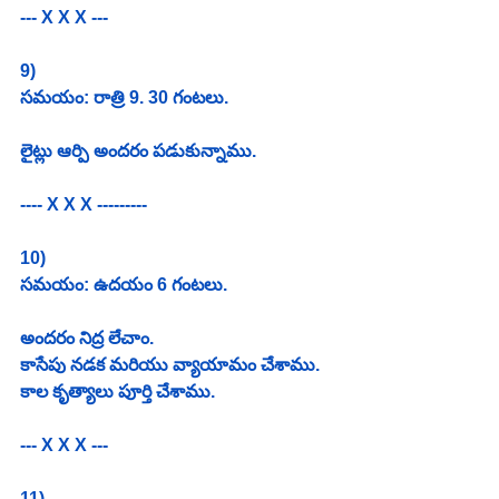
--- X X X ---
9)
సమయం: రాత్రి 9. 30 గంటలు. 
లైట్లు ఆర్పి అందరం పడుకున్నాము. 
---- X X X ---------
10) 
సమయం: ఉదయం 6 గంటలు. 
అందరం నిద్ర లేచాం. 
కాసేపు నడక మరియు వ్యాయామం చేశాము. 
కాల కృత్యాలు పూర్తి చేశాము. 
--- X X X ---
11)