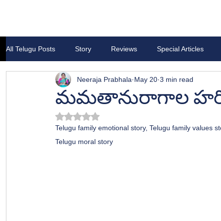
All Telugu Posts
Story
Reviews
Special Articles
Neeraja Prabhala
May 20
3 min read
మమతానురాగాల హరివి
Rated NaN out of 5 stars.
Telugu family emotional story, Telugu family values st
Telugu moral story