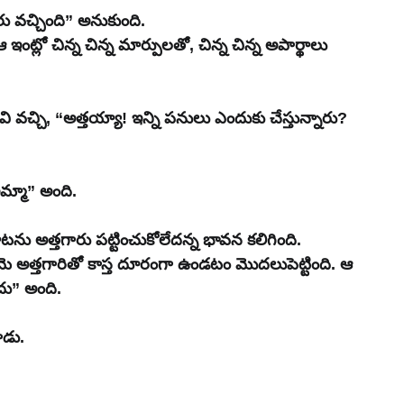
ు వచ్చింది” అనుకుంది.
ంట్లో చిన్న చిన్న మార్పులతో, చిన్న చిన్న అపార్థాలు 
ి వచ్చి, “అత్తయ్యా! ఇన్ని పనులు ఎందుకు చేస్తున్నారు? 
అమ్మా” అంది.
ు అత్తగారు పట్టించుకోలేదన్న భావన కలిగింది. 
మె అత్తగారితో కాస్త దూరంగా ఉండటం మొదలుపెట్టింది. ఆ 
ేదు” అంది.
ాడు.