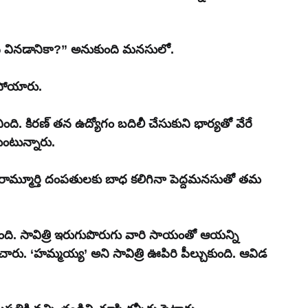
 ఇది వినడానికా?” అనుకుంది మనసులో.
లిపోయారు.
ింది. కిరణ్ తన ఉద్యోగం బదిలీ చేసుకుని భార్యతో వేరే 
ుంటున్నారు.
మ, రామ్మూర్తి దంపతులకు బాధ కలిగినా పెద్దమనసుతో తమ 
చ్చింది. సావిత్రి ఇరుగుపొరుగు వారి సాయంతో ఆయన్ని 
ికించారు. ‘హమ్మయ్య’ అని సావిత్రి ఊపిరి పీల్చుకుంది. ఆవిడ 