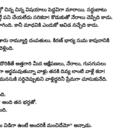
లో చిన్న చిన్న విషయాలు పెద్దవిగా మారాయి. సర్దుబాటు 
్టే పని చేయలేదు సరికదా! కొడుకుతో నేరాలు చెప్పేది కాదు. 
ాగింది. కానీ మాధవికి ఎందుకో ఆవిడ నచ్చేది కాదు.
చేశారు రామ్మూర్తి దంపతులు. కిరణ్ భార్య సుమ కాపురానికి 
ళ్లింది.
ితే అత్తగారి మీద ఆక్షేపణలు, నేరాలు, గుసగుసలు 
గా అర్థమవుతున్నా వాళ్లు తనకి దివ్య లాంటి వాళ్లే కదా! 
కి సర్దిచెప్పుకుని వాళ్లిద్దరినీ ప్రేమగా చూసుకునేది.
ది.
 అంది తన భర్తతో.
ంది.
ం విడిగా ఉంటే అందరికీ మంచిదేమో” అన్నాడు.