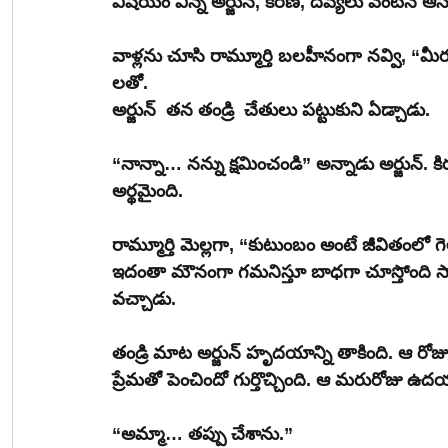
విషయం విన్న అర్జున్, కిరణ్, దివ్యలు వెంటనే ఆసుపత
వాళ్లను చూసి రామ్మూర్తి బలహీనంగా నవ్వి, “మీ
లతో.
అర్జున్  తన తండ్రి  చేతులు పట్టుకుని ఏడ్చాడు.
“నాన్నా… నన్ను క్షమించండి” అన్నాడు అర్జున్. క
అర్థమైంది.
రామ్మూర్తి మెల్లగా, “కుటుంబం అంటే జీవితంలో
ఇదంతా మౌనంగా గమనిస్తూ బాధగా చూస్తోంది సావిత్
వచ్చాడు.
తండ్రి మాట అర్జున్ హృదయాన్ని తాకింది. ఆ రోజు
ప్రేమతో పెంచిందో గుర్తొచ్చింది. ఆ మరురోజు ఉదయా
“అమ్మా… తప్పు చేశాను.”