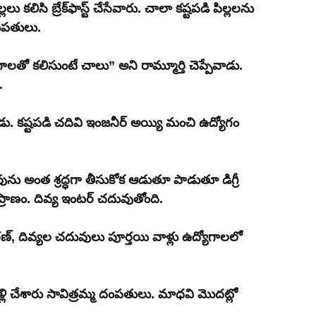
. చాలా కష్టపడి పిల్లలను 
దంపతులు.
లతో కలిసుంటే చాలు” అని రామ్మూర్తి చెప్పేవాడు. 
.
ాడు. కష్టపడి చదివి ఇంజనీర్ అయ్యి మంచి ఉద్యోగం 
ును అంత శ్రద్ధగా తీసుకోక ఆడుతూ పాడుతూ డిగ్రీ 
ప్రాణం. దివ్య ఇంటర్ చదువుతోంది.
ణ్, దివ్యల చదువులు పూర్తయి వాళ్లు ఉద్యోగాలలో 
ళ్లి చేశారు సావిత్రమ్మ దంపతులు. మాధవి మొదట్లో 