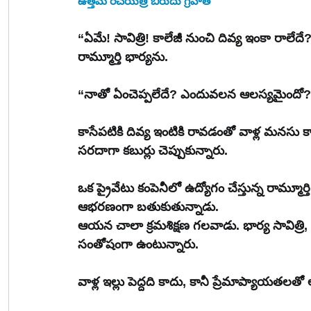
ఉత్తమ రచయిత్రి బిరుదు గ్రహీత
“ఏమే! సావిత్రి! కాలేజీ నుంచి దివ్య ఇంకా రాలే
రామ్మూర్తి భార్యను.
“నాతో ఏంచెప్పలేదే? ఎందువలన ఆలస్యమైందో? ఏమ
కాసేపటికి దివ్య ఇంటికి రావడంతో వాళ్ల మనసు క
సరదాగా కబుర్లు చెప్పుకున్నారు.
ఒక ప్రైవేటు కంపెనీలో ఉద్యోగం చేస్తున్న రామ్
ఆభరణంగా బతుకుతున్నాడు.
ఆయన చాలా క్రమశిక్షణ గలవాడు. భార్య సావిత్రి, 
సంతోషంగా ఉంటున్నారు.
వాళ్ల ఇల్లు పెద్దది కాదు, కానీ ప్రేమాప్యాయతలతో