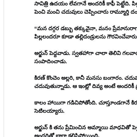
సావిత్రి ఉదయం లేవగానే అందరికీ కాఫీ పెట్టేది. పిల్లలు కలిసి బ్రేక్‌ఫాస్ట్ చేసేవారు
పెంచి మంచి చదువులు చెప్పించారు రామ్మూర్తి 
“మన దగ్గర డబ్బు తక్కువైనా, మనం ప్రేమానురాగా
పిల్లలందరూ కూడా తల్లిదండ్రులను గౌరవించేవారు
అర్జున్ పెద్దవాడు. స్వతహాగా చాలా తెలివి గలవ
సంపాదించాడు.
కిరణ్ కొంచెం అల్లరి, కానీ మనసు బంగారం. చదువ
చదువుతున్నాడు. ఆ ఇంట్లో దివ్య అంటే అందరికీ 
కాలం హాయిగా గడిచిపోతోంది. చూస్తూండగానే కిర
సెటిలయ్యారు.
అర్జున్ కి తను ప్రేమించిన అమ్మాయి మాధవితో పె
అందరితో బాగా కలిసిపోయింది.