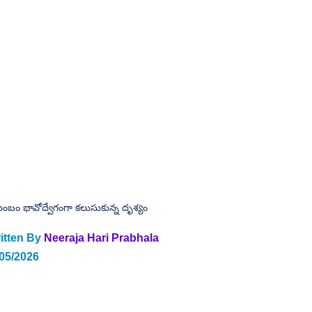
టుంబం భావోద్వేగంగా కలుసుకున్న దృశ్యం
itten By
 Neeraja Hari Prabhala 
/05/2026