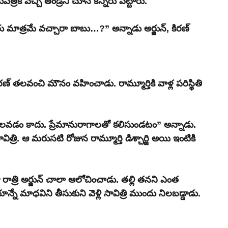
్రికి వచ్చి తండ్రిని చూసి కన్నీరు పెట్టారు.
రు మాత్రమే వచ్చారా బాబు…?” అన్నాడు అర్జున్, కిరణ్ 
ిరణ్ తలవంచి మౌనం వహించాడు. రామ్మూర్తికి వాళ్ల పరిస్థితి 
 గెలవడం కాదు. ప్రేమానురాగాలతో కలిసుండటం” అన్నాడు. 
రి. ఆ మరుసటి రోజున రామ్మూర్తి డిశ్చార్జి అయి ఇంటికి 
 రాత్రి అర్జున్ చాలా ఆలోచించాడు. తల్లి తనని ఎంత 
న్నే మాధవిని తీసుకుని వెళ్లి సావిత్రి ముందు నిలబడ్డాడు.