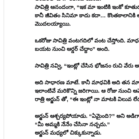
సావిత్రి ఆనందంగా, “ఇక మా ఇంటికి ఇంకో కూతుర
కానీ జీవితం సినిమా కాదు కదా… కొంతకాలానికి ఆ ఇ
మొదలయ్యాయి.
ఒకరోజు సావిత్రి వంటగదిలో వంట చేస్తోంది. మాధవ
బయట నుంచి ఆర్డర్ చేద్దాం” అంది.
సావిత్రి నవ్వి, “ఇంట్లో చేసిన భోజనం రుచి వేరు 
అది సాధారణ మాటే. కానీ మాధవికి అది తన మాటన
ఇలాంటివే మరికొన్ని జరిగాయి. ఆ రోజు నుంచి ఆ
రాత్రి అర్జున్ తో, “ఈ ఇంట్లో నా మాటకి విలువ ల
అర్జున్ ఆశ్చర్యపోయాడు. “ఏమైంది?” అని అడిగ
“మీ అమ్మకి నేనేం చేసినా నచ్చదు.”
అర్జున్ మధ్యలో చిక్కుకున్నాడు.