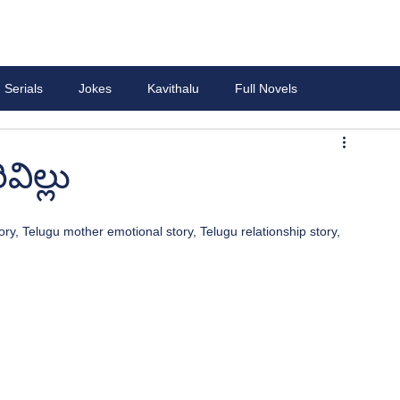
Serials
Jokes
Kavithalu
Full Novels
ల్లు
ory, Telugu mother emotional story, Telugu relationship story, 