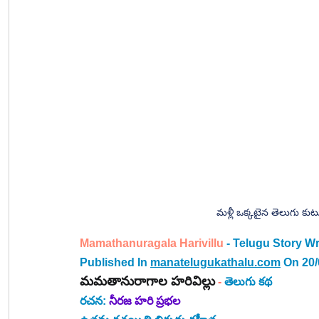
మళ్లీ ఒక్కటైన తెలుగు కు
Mamathanuragala Harivillu 
- Telugu Story Wr
Published In 
manatelugukathalu.com
 On 20
మమతానురాగాల హరివిల్లు
-
తెలుగు కథ
రచన: 
నీరజ హరి ప్రభల