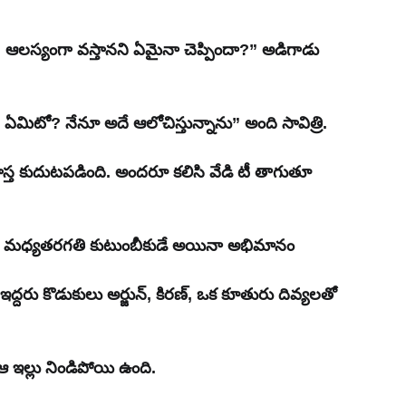
దే? ఆలస్యంగా వస్తానని ఏమైనా చెప్పిందా?” అడిగాడు 
ిటో? నేనూ అదే ఆలోచిస్తున్నాను” అంది సావిత్రి.
ాస్త కుదుటపడింది. అందరూ కలిసి వేడి టీ తాగుతూ 
మూర్తి మధ్యతరగతి కుటుంబీకుడే అయినా అభిమానం 
ఇద్దరు కొడుకులు అర్జున్, కిరణ్, ఒక కూతురు దివ్యలతో 
 ఆ ఇల్లు నిండిపోయి ఉంది.