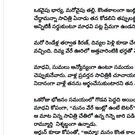
ఒకవైపు భార్య, మరోవైపు తల్లి. కొంతకాలంగా ఇంట్
చేద్దామన్నా సావిత్రి ఏనాడు తన కోడలిని తప్పుబట
అన్నిటికీ సర్దుకుంటూ మాధవి పట్ల ప్రేమగా ఉండస
మరో రెండేళ్ల తర్వాత కిరణ్, దివ్యల పెళ్లి కూడా 
వచ్చింది. దివ్య వేరే ఊరిలో అత్తవారింటికి భర్తతో వె
మాధవి, సుమలు అన్యోన్యంగా ఉంటూ సమయం దొరిక
చెప్పుకునేవారు. వాళ్ల ప్రవర్తన సావిత్రికి చూచాయ
నిదానంగా వాళ్లే తనను అర్థంచేసుకుంటారని తన మనసు
ఒకరోజు భోజనం సమయంలో గొడవ పెద్దది అయిం
మాధవి కోపంగా, “మనం వేరే ఇంట్లో ఉంటే బెటర్”
ఆ మాట విన్న సావిత్రి చేతిలో ఉన్న గిన్నె జారి పడి
రామ్మూర్తి  నిశ్శబ్దంగా ఉన్నాడు.
అర్జున్ కూడా కోపంతో, “అమ్మా! మనం కొంత కాల