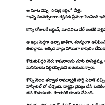
ఆ మాట విన్న  సావిత్రి కళ్లలో  నీళ్లు.
“ఇన్ని సంవత్సరాలు కష్టపడి ప్రేమగా పెంచింది
కొన్ని రోజులకే అర్జున్, మాధవిలు వేరే ఇంటికి వెళ్
ఆ ఇల్లు పెద్దగా ఉన్నా ఖాళీగా, శూన్యంగా అనిపించ
ఊరెళ్లాడు. అక్కడ వాళ్లు హాయిగా కాపురం చేసుక
కొడుకులిద్దరి వేరు కాపురాలను చూసి సావిత్రమ్
మనసులకు సర్దిచెప్పుకుని బతుకుతున్నారు.
కొన్ని నెలల తర్వాత రామ్మూర్తికి హార్ట్ ఎటాక్ వ
హాస్పిటల్ లో చేర్చింది. డాక్టర్లు వైద్యం చేసి బత
తన కొడుకులకు, కూతురికి కబురు చేసింది.