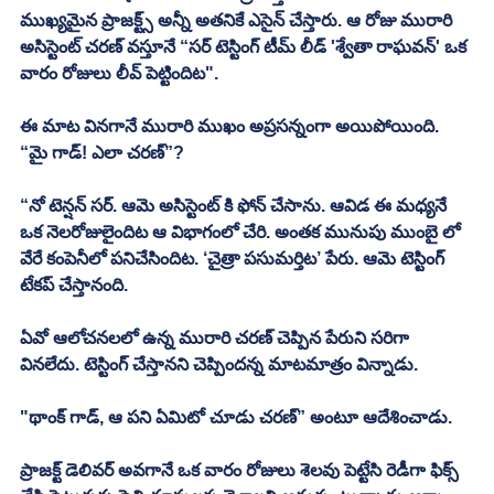
ముఖ్యమైన ప్రాజక్ట్స్ అన్నీ అతనికే ఎసైన్ చేస్తారు. ఆ రోజు మురారి 
అసిస్టెంట్ చరణ్ వస్తూనే “సర్ టెస్టింగ్ టీమ్ లీడ్ 'శ్వేతా రాఘవన్' ఒక 
వారం రోజులు లీవ్ పెట్టిందిట". 
ఈ మాట వినగానే మురారి ముఖం అప్రసన్నంగా అయిపోయింది. 
“మై గాడ్! ఎలా చరణ్”?
“నో టెన్షన్ సర్. ఆమె అసిస్టెంట్ కి ఫోన్ చేసాను. ఆవిడ ఈ మధ్యనే 
ఒక నెలరోజులైందిట ఆ విభాగంలో చేరి. అంతక మునుపు ముంబై లో 
వేరే కంపెనీలో పనిచేసిందిట. ‘చైత్రా పసుమర్తిట’ పేరు. ఆమె టెస్టింగ్ 
టేకప్ చేస్తానంది. 
ఏవో ఆలోచనలలో ఉన్న మురారి చరణ్ చెప్పిన పేరుని సరిగా 
వినలేదు. టెస్టింగ్ చేస్తానని చెప్పిందన్న మాటమాత్రం విన్నాడు. 
"థాంక్ గాడ్, ఆ పని ఏమిటో చూడు చరణ్” అంటూ ఆదేశించాడు. 
ప్రాజక్ట్ డెలివర్ అవగానే ఒక వారం రోజులు శెలవు పెట్టేసి రెడీగా ఫిక్స్ 