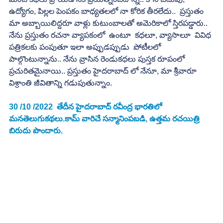
ఉద్యోగం, పిల్లల పెంపకం బాధ్యతలలో నా కోరిక తీరలేదు..  ప్రస్తుతం 
మా అబ్బాయిలిద్దరూ వాళ్లు కుటుంబాలతో అమెరికాలో స్తిరపడ్డారు.. 
నేను ప్రస్తుతం రచనా వ్యాపకంలో  ఉంటూ  కధలూ, వ్యాసాలూ  వివిధ 
పత్రికలకు పంపుతూ ఇలా అప్పుడప్పుడు  పోటీలలో 
పాల్గొంటున్నాను.. నేను వ్రాసిన రెండుకధలు పుస్తక రూపంలో  
ప్రచురితమైనాయి.. ప్రస్తుతం హైదరాబాద్ లో నేనూ, మా శ్రీవారూ  
విశ్రాంతి జీవితాన్ని గడుపుతున్నాం.
30 /10 /2022  తేదీన హైదరాబాద్ రవీంద్ర భారతిలో 
మనతెలుగుకథలు.కామ్ వారిచే సన్మానింపబడి, ఉత్తమ రచయిత్రి 
బిరుదు పొందారు.