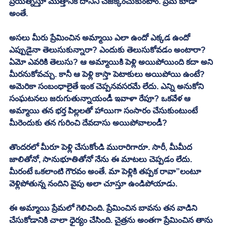
ప్రయత్నిస్తూ మొత్తానికి దానిని చేజిక్కించుకుంటాం. ప్రేమ కూడా 
అంతే. 
అసలు మీరు ప్రేమించిన అమ్మాయి ఎలా ఉందో ఎక్కడ ఉందో 
ఎప్పుడైనా తెలుసుకున్నారా? ఎందుకు తెలుసుకోవడం అంటారా? 
ఏమో ఎవరికి తెలుసు? ఆ అమ్మాయికి పెళ్లి అయిపోయింది కదా అని 
మీరనుకోవచ్చు. కానీ ఆ పెళ్లి కాస్తా పెటాకులు అయిపోయి ఉంటే? 
అమెరికా సంబంధాలైతే ఇంక చెప్పనవసరమే లేదు. ఎన్ని అనుకోని 
సంఘటనలు జరుగుతున్నాయండీ ఇవాళా రేపూ? ఒకవేళ ఆ 
అమ్మాయి తన భర్త పిల్లలతో హాయిగా సంసారం చేసుకుంటుంటే 
మీరెందుకు తన గురించి దేవదాసు అయిపోవాలండీ?
తొందరలో మీరూ పెళ్లి చేసుకోండి మురారిగారూ. సారీ, మీమీద 
జాలితోనో, సానుభూతితోనో నేను ఈ మాటలు చెప్పడం లేదు. 
మీరంటే ఒకలాంటి గౌరవం అంతే. మా పెళ్లికి తప్పక రావా”లంటూ 
వెళ్లిపోతున్న నందిని వైపు అలా చూస్తూ ఉండిపోయాడు. 
ఈ అమ్మాయి ప్రేమలో గెలిచింది. ప్రేమించిన బావను తన వాడిని 
చేసుకోడానికి చాలా ధైర్యం చేసింది. చైత్రను అంతగా ప్రేమించిన తాను 