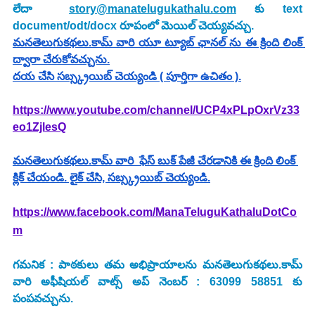
లేదా  
story@manatelugukathalu.com
 కు text 
document/odt/docx రూపంలో మెయిల్ చెయ్యవచ్చు.
మనతెలుగుకథలు.కామ్ వారి యూ ట్యూబ్ ఛానల్ ను ఈ క్రింది లింక్ 
ద్వారా చేరుకోవచ్చును.
దయ చేసి సబ్స్క్రయిబ్ చెయ్యండి ( పూర్తిగా ఉచితం ).
https://www.youtube.com/channel/UCP4xPLpOxrVz33
eo1ZjlesQ
మనతెలుగుకథలు.కామ్ వారి  ఫేస్ బుక్ పేజీ చేరడానికి ఈ క్రింది లింక్ 
క్లిక్ చేయండి. లైక్ చేసి, సబ్స్క్రయిబ్ చెయ్యండి.
https://www.facebook.com/ManaTeluguKathaluDotCo
m
గమనిక : పాఠకులు తమ అభిప్రాయాలను మనతెలుగుకథలు.కామ్ 
వారి అఫీషియల్ వాట్స్ అప్ నెంబర్ : 63099 58851 కు 
పంపవచ్చును.