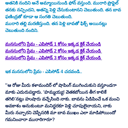
అతనికి నందిని అనే అమ్మాయినుండి ఫోన్ వస్తుంది. మురారి ప్రొఫైల్ 
తనకు నచ్చిందని, అతన్ని పెళ్లి చేసుకుంటానని చెబుతుంది. తన బావ 
ఫణింద్రతో కూడా ఆ సంగతి చెబుతుంది. 
మురారి తల్లి మరణిస్తుంది. తన పెళ్లి బావతో ఫిక్స్ అయినట్లు 
చెబుతుంది నందిని. 
మనసులోని ప్రేమ - ఎపిసోడ్ 1 కోసం ఇక్కడ క్లిక్ చేయండి
మనసులోని ప్రేమ - ఎపిసోడ్ 2 కోసం ఇక్కడ క్లిక్ చేయండి
మనసులోని ప్రేమ - ఎపిసోడ్ 3 కోసం ఇక్కడ క్లిక్ చేయండి
ఇక మనసులోని ప్రేమ - ఎపిసోడ్ 4 చదవండి.. 
''ఆ రోజు మీరు కళామందిర్ లో షాపింగ్ ముగించుకుని వస్తూండగా 
మాకు ఎదురుపడ్డారు. ‘హమ్మయ్య! వెతకబోయిన తీగ కాలికే 
తగిలి’నట్లు హుషారు వచ్చేసింది నాకు. బావను ఏడిపించే ఒక మంచి 
అవకాశం అనుకుంటూ మనిద్దరకూ పెళ్లి చూపులైనాయని, నాకు 
మీరు నచ్చారని చెప్పేసరికి మా బావ ముఖం ఎలా మాడిపోయిందో 
గమనించారా మురారిగారూ?