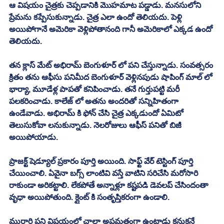
ఆ విషయం చైత్రకు చెప్పడానికి మొహమాట పడ్డాడు. మనసులోని 
ప్రేమను కప్పేసుకున్నాడు. చైత్ర ఎలా ఉందో తెలియదు. పెళ్లి 
అయిపోగానే అమెరికా వెళ్లిపోతానంది గానీ అమెరికాలో ఎక్కడ ఉందో 
తెలియదు. 
తన క్లాస్ మేట్ అభిరామ్ బెంగుళూర్ లో పని చేస్తున్నాడు. సంవత్సరం 
క్రితం తను ఆఫీసు పనిమీద బెంగుళూర్ వెళ్లినపుడు షాపింగ్ మాల్ లో 
భార్యా, మూడేళ్ల పాపతో కనిపించాడు. తనే గుర్తుపట్టి మరీ 
పలకరించాడు. కాలేజ్ లో అతను అందరితో సన్నిహితంగా 
ఉండేవాడు. అభిరామ్ కి ఫోన్ చేసి చైత్ర ఎక్కడుందో ఏమిటో 
తెలుసుకోవా లనుకున్నాడు. నెలరోజులు ఆఫీస్ పనితో బిజీ 
అయిపోయాడు. 
ప్రాజక్ట్ షెడ్యూల్ ప్రకారం పూర్తి అయింది. సాఫ్ట్ వేర్ టెస్టింగ్ పూర్తి 
చేయించాలి. ఏవైనా బగ్స్ లాంటివి వస్తే వాటిని సరిచేసి మరోసారి 
రాకుండా అరికట్టాలి. లేకపోతే అన్నాళ్లూ కష్టపడి డెవలప్ చేసిందంతా 
వృధా అయిపోతుంది. క్లైంట్ కి సంతృప్తికరంగా ఉండాలి. 
మురారి పని విషయంలో చాలా అప్రమత్తంగా ఉంటాడు కనుకనే 