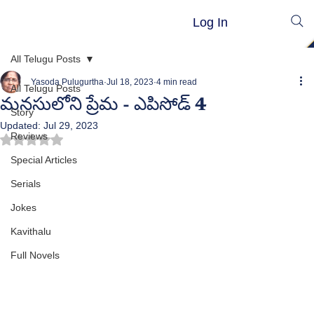
Log In
All Telugu Posts
Yasoda Pulugurtha
Jul 18, 2023
4 min read
All Telugu Posts
మనసులోని ప్రేమ - ఎపిసోడ్ 4
Story
Updated:
Jul 29, 2023
Reviews
Rated NaN out of 5 stars.
Special Articles
Serials
Jokes
Kavithalu
Full Novels