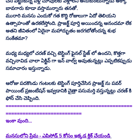
చేసి పెట్టుకున్న పెళ్లి చూపులకు వెళ్లాలని అనుకుంటున్నాడు అక్కా 
బావగారు కూడా వస్తామన్నారు తనతో. 
మురారి మనసు ఎందుకో గత కొద్ది రోజులుగా ఏదో తెలియని 
ఉత్సాహంతో ఉరకలేస్తోంది. ప్రాజక్ట్ పూర్తి అయిందన్న ఆనందమా లేక 
అతని జీవితంలో ఏదైనా మహాద్భుతం జరగబోతోందన్న శుభ 
సంకేతమా? 
మధ్య మధ్యలో చరణ్ వచ్చి టెస్టింగ్ ఫైనల్ స్టేజ్ లో ఉందని, కొత్తగా 
వచ్చినావిడ చాలా ఏక్టివ్ గా ఇన్ వాల్వ్ అవుతున్నట్లు ఎప్పటికప్పుడు 
సమాచారం ఇస్తున్నాడు. 
ఆరోజు పదకొండు గంటలకు టెస్టింగ్ పూర్తిచేసిన ప్రాజక్ట్ ను పవర్ 
పాయింట్ ప్రజంటేషన్ ఇవ్వడానికి చైత్రా పసుమర్తి వస్తున్నట్లు చరణ్ కి 
ఫోన్ చేసి చెప్పింది. 
=============================================
===========================
ఇంకా వుంది...
మనసులోని ప్రేమ - ఎపిసోడ్ 5 కోసం ఇక్కడ క్లిక్ చేయండి