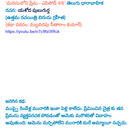
'మనసులోని ప్రేమ - ఎపిసోడ్ 4/6' 
తెలుగు ధారావాహిక 
రచన: 
యశోద పులుగుర్త
(ఉత్తమ రచయిత్రి బిరుదు గ్రహీత)
(కథా పఠనం: మల్లవరపు సీతారాం కుమార్)
https://youtu.be/n7c9fzIXRck
జరిగిన కథ:
ముప్పై రెండేళ్ల మురారికి ఇంకా పెళ్లి కాలేదు. ప్రేమించిన చైత్ర కు తన 
ప్రేమను వ్యక్తపరచక పోవడంతో ఆమెకు మరొకరితో వివాహం 
అవుతుంది. ఆమెను మర్చిపోలేని మురారికి మరే అమ్మాయీ నచ్చదు. 