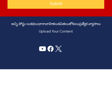
Submit
అన్ని పోస్టు లు
కథలు
ధారావాహికలు
కవితలు
జోకులు
ప్రత్యేక వ్యాసాలు
Upload Your Content
PHONE: +91 6309958851 - EMAIL:
story@manatelugukathalu.com
© 2035
Designed & Digital Marketing by Agency Conversion Guru
.