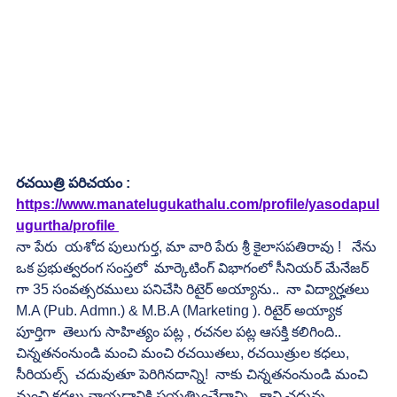
రచయిత్రి పరిచయం :
https://www.manatelugukathalu.com/profile/yasodapul
ugurtha/profile
నా పేరు  యశోద పులుగుర్త, మా వారి పేరు శ్రీ కైలాసపతిరావు !   నేను 
ఒక ప్రభుత్వరంగ సంస్తలో  మార్కెటింగ్ విభాగంలో సీనియర్ మేనేజర్ 
గా 35 సంవత్సరములు పనిచేసి రిటైర్ అయ్యాను..  నా విద్యార్హతలు  
M.A (Pub. Admn.) & M.B.A (Marketing ). రిటైర్ అయ్యాక 
పూర్తిగా  తెలుగు సాహిత్యం పట్ల , రచనల పట్ల ఆసక్తి కలిగింది.. 
చిన్నతనంనుండి మంచి మంచి రచయితలు, రచయిత్రుల కధలు, 
సీరియల్స్  చదువుతూ పెరిగినదాన్ని!  నాకు చిన్నతనంనుండి మంచి 
మంచి కధలు వ్రాయడానికి ప్రయత్నించేదాన్ని.. కాని చదువు, 