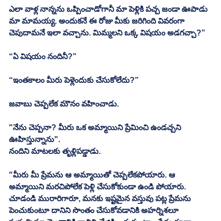
ఎలా వాళ్ల నాన్నను ఒప్పించాడోగానీ మా పెళ్లికి పచ్చ జండా ఊపాడు 
మా మామయ్య. అందుకనే ఈ రోజు మీకు జరిగింది వివరంగా 
చెపుదామనే ఇలా వచ్చాను. మిమ్మలని ఒక్క విషయం అడగచ్చా?”
“ఏ విషయం నందినీ?”
“ఇంతకాలం మీరు పెళ్లెందుకు చేసుకోలేదు?”
జవాబు చెప్పలేక మౌనం వహించాడు. 
"నేను చెప్పనా? మీరు ఒక అమ్మాయిని ప్రేమించి ఉండచ్చని 
ఊహిస్తున్నాను". 
నందిని మాటలకు తృళ్లిపడ్డాడు. 
"మీరు మీ ప్రేమను ఆ అమ్మాయితో చెప్పలేకపోయారు. ఆ 
అమ్మాయిని మరచిపోలేక పెళ్లి చేసుకోకుండా ఉండి పోయారు. 
చూడండి మురారిగారూ, మనకు ఇష్టమైన వస్తువు పట్ల ప్రేమను 
పెంచుకుంటూ దానిని సొంతం చేసుకోవడానికి అహర్నిశలూ 