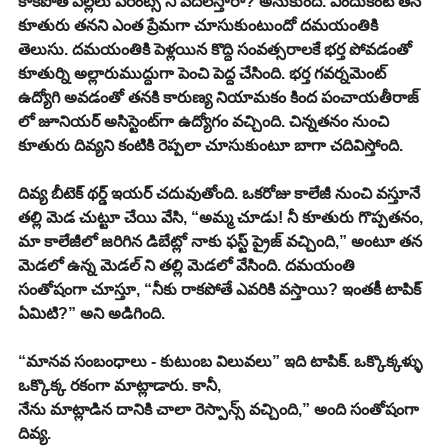
కాకపోతే పిల్లలు పేరెంట్స్ ని వదిలేస్తారా? అనుకుంది. ఎందుకంటే తన 
కూతురు తనని ఎంత ప్రేమగా చూసుకుంటుందో దమయంతికి 
తెలుసు. దమయంతికి పెళ్లయిన కొద్ది సంవత్సరాలకే భర్త పోవడంతో 
కూతుర్ని అల్లారుముద్దుగా పెంచి పెద్ద చేసింది. భర్త గవర్నమెంట్ 
ఉద్యోగి అవడంతో తనకి కారుణ్య నియామకం కింద పంచాయతీరాజ్ 
లో జూనియర్ అసిస్టెంట్‌గా ఉద్యోగం వచ్చింది. చిన్నతనం నుంచి 
కూతురు దివ్యని కంటికి రెప్పలా చూసుకుంటూ బాగా చదివిస్తోంది.
దివ్య బీటెక్ థర్డ్ ఇయర్ చదువుతోంది. ఒకరోజు కాలేజీ నుంచి వస్తూనే 
తల్లి మెడ చుట్టూ చేయి వేసి, “అమ్మ చూడు! నీ కూతురు గొప్పతనం, 
మా కాలేజీలో జరిగిన డిబేట్లో నాకు ఫస్ట్ ప్రైజ్ వచ్చింది,” అంటూ తన 
మెడలో ఉన్న మెడల్ ని తల్లి మెడలో వేసింది. దమయంతి 
సంతోషంగా చూస్తూ, “నీకు రాకపోతే ఎవరికి వస్తాయి? ఇంతకీ టాపిక్ 
ఏమిటి?” అని అడిగింది.
“మానవ సంబంధాలు - కుటుంబ విలువలు” ఇది టాపిక్. ఒక్కొక్కళ్ళు 
ఒక్కొక్క రకంగా మాట్లాడారు. కానీ,
నేను మాట్లాడిన దానికి చాలా రెస్పాన్స్ వచ్చింది,” అంది సంతోషంగా 
దివ్య.