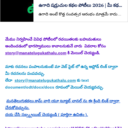
ఉగాది షడ్రుచుల కథల పోటీలు 2026 | మీ కథతో జీవిత రుచులు చెప్పండి!
ఉగాది అంటే కొత్త సంవత్సర ఆరంభం మాత్రమే కాదు… జీవితం యొక్క అన్ని రుచుల్ని గుర్తుచేసే పండుగ. ఈ సందర్భాన్ని పురస్కరించుకుని, ManaTeluguKathalu.com తరఫున ప్రత్యేకంగా “షడ్రుచుల కథల పోటీలు” నిర్వహిస్తున్నాము.
మేము నిర్వహించే వివిధ పోటీలలో రచయితలకు బహుమతులు 
అందించడంలో భాగస్వాములు కావాలనుకునే వారు  వివరాల కోసం 
story@manatelugukathalu.com
 కి మెయిల్ చెయ్యండి.
మాకు రచనలు పంపాలనుకుంటే మా వెబ్ సైట్ లో ఉన్న అప్లోడ్ లింక్ ద్వారా 
మీ రచనలను పంపవచ్చు.
లేదా  
story@manatelugukathalu.com
 కు text 
document/odt/docx/docs రూపంలో మెయిల్ చెయ్యవచ్చు.
మనతెలుగుకథలు.కామ్ వారి యూ ట్యూబ్ ఛానల్ ను ఈ క్రింది లింక్ ద్వారా 
చేరుకోవచ్చును.
దయ చేసి సబ్స్క్రయిబ్ చెయ్యండి ( పూర్తిగా ఉచితం ).