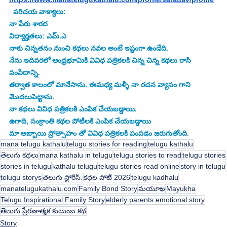
 పరిచయ వాక్యాలు: 
నా పేరు శారద 
విద్యార్హతలు: ఎమ్.ఎ
నాకు చిన్నతనం నుంచి కథలు నవల అంటే ఇష్టంగా ఉండేది. 
నేను ఇదివరలో ఆంధ్రభూమికి వివిధ పత్రికలకి చిన్న చిన్న కథలు రాసి 
పంపేదాన్ని. 
తర్వాత కాలంలో మానేసాను. ఈమధ్య మళ్ళీ నా రచన వ్యాసం గాని 
మొదలుపెట్టాను. 
నా కథలు వివిధ పత్రికలకి ఎంపిక చేయబడ్డాయి. 
ఉగాది, సంక్రాంతి కథల పోటీలకి ఎంపిక చేయబడ్డాయి 
మా అబ్బాయి ప్రోత్సాహం తో వివిధ పత్రికలకి పంపడం జరుగుతోంది
.
mana telugu kathalu
telugu stories for reading
telugu kathalu
తెలుగు కథలు
mana kathalu in telugu
telugu stories to read
telugu stories
stories in telugu
kathalu telugu
telugu stories read online
story in telugu
telugu storys
తెలుగు స్టోరీస్.
కథల పోటీ 2026
telugu kadhalu
manatelugukathalu.com
Family Bond Story
మయూఖ
Mayukha
Telugu Inspirational Family Story
elderly parents emotional story
తెలుగు ప్రేరణాత్మక కుటుంబ కథ
Story