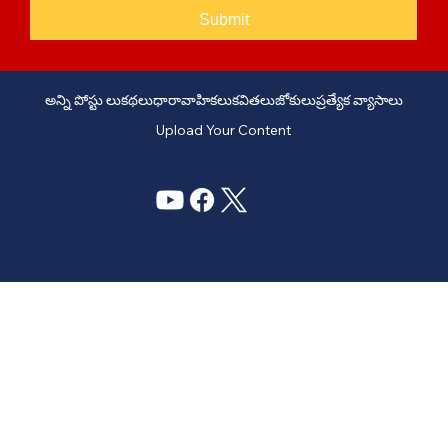
Submit
అన్ని పోస్టు లు
కథలు
ధారావాహికలు
కవితలు
జోకులు
ప్రత్యేక వ్యాసాలు
Upload Your Content
PHONE: +91 6309958851 - EMAIL:
story@manatelugukathalu.com
© 2035
Designed & Digital Marketing by Agency Conversion Guru
.