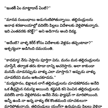
“ఇంతకీ ఏం మాట్లాడావ్ ఏంటి?”
“మానవ సంబంధాలు అడుగంటిపోతున్నాయి. తల్లిదండ్రులను 
అనాథ శరణాలయాల్లో వదిలేసి పిల్లలు విదేశాలకు వెళ్లిపోతున్నారు. 
ఇది ఎంతవరకు కరెక్ట్?” అని అడిగాను అంది దివ్య.
“అదేంటి? వాళ్ళ కెరీర్ కోసం విదేశాలకు వెళ్లడం తప్పంటావా?” 
ఆశ్చర్యంగా అడిగింది దమయంతి.
“కాదమ్మా! నేను చెప్తాను పూర్తిగా విను. మనం మన తల్లిదండ్రులను 
చూస్తేనే, తర్వాత తరం కూడా దాన్ని ఆచరిస్తారు. అలా కాకుండా 
మనమే చూడనప్పుడు వాళ్ళు ఎలా చూస్తారు? అప్పుడు వాళ్ళు 
చూడలేదని మనం ఆశించకూడదు.”
“మద్యపానం, భిక్షాటన లాగే తల్లిదండ్రులను చూడకపోవడం అనేది 
ఒక తీవ్రమైన సమస్య అయింది. కష్టపడి కని పెంచిన తల్లిదండ్రులను 
వదిలేసి వారు వెళ్లిపోవడం అనేది నేడు ఫ్యాషన్ గా మారిపోయింది. 
అన్నీ ఉండి నా అన్న వాళ్ళు లేక కొంతమంది యాచకులుగా 
మారిపోతున్నారు. తల్లిదండ్రులు యంగ్‌గా ఉన్నప్పుడు పిల్లలు వెళ్లినా 