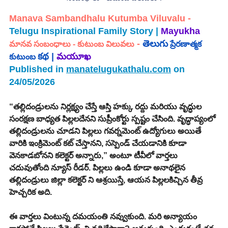
Manava Sambandhalu Kutumba Viluvalu - 
Telugu Inspirational Family Story | 
Mayukha 
 - 
తెలుగు
మానవ సంబంధాలు - కుటుంబ విలువలు
 ప్రేరణాత్మక 
కథ | 
మయూఖ
కుటుంబ 
Published in 
manatelugukathalu.com
 on 
24/05/2026
“తల్లిదండ్రులను నిర్లక్ష్యం చేస్తే ఆస్తి హక్కు రద్దు మరియు వృద్ధుల 
సంరక్షణ బాధ్యత పిల్లలదేనని సుప్రీంకోర్టు స్పష్టం చేసింది. వృద్ధాప్యంలో 
తల్లిదండ్రులను చూడని పిల్లలు గవర్నమెంట్ ఉద్యోగులు అయితే 
వారికి ఇంక్రిమెంట్ కట్ చేస్తానని, సస్పెండ్ చేయడానికి కూడా 
వెనకాడబోనని కలెక్టర్ అన్నారు,” అంటూ టీవీలో వార్తలు 
చదువుతోంది న్యూస్ రీడర్. పిల్లలు ఉండి కూడా అనాథలైన 
తల్లిదండ్రులు జిల్లా కలెక్టర్ ని ఆశ్రయిస్తే, ఆయన పిల్లలకిచ్చిన తీవ్ర 
హెచ్చరిక అది.
ఈ వార్తలు వింటున్న దమయంతి నవ్వుకుంది. మరి అన్యాయం 