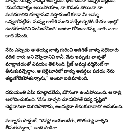
వాళ్ళని నువ్వు రావద్దు అన్నావని, ఫోన్ చేసినా ఒప్పుకోవట్లేదని, 
‘ముసలివాళ్ళం అయిపోయాం, నా కొడుకు పోయినా నా 
మనవరాలిని చూద్దామని వస్తామంటే కూడా మీ అమ్మ 
ఒప్పుకోవట్లేదు. నువ్వు కాలేజీ నుంచి వచ్చేటప్పటికి మేము ఇంట్లో 
ఉండకూడదని పంపించేసింది’ అంటూ రోదించారమ్మ. నాకు చాలా 
బాధ వేసింది.
నేను ఎప్పుడు తాతయ్య వాళ్ళ గురించి అడిగితే వాళ్ళు పల్లెటూరు 
వదిలి రారు అని చెప్పేదానివి కానీ, నేను ఇప్పుడు వాళ్ళతో 
మాట్లాడడంతో విషయం తెలిసింది. ప్లీజ్ అమ్మ! పర్మినెంట్ గా 
తీసుకువచ్చేద్దాం. ఆ పల్లెటూరిలో వాళ్ళు అవస్థలు పడడం నేను 
తట్టుకోలేకపోతున్నాను,” అంటూ బతిమాలింది.
దమయంతి ఏమీ మాట్లాడలేదు, మౌనంగా ఉండిపోయింది. ఆ రాత్రి 
ఆలోచించుకుంది. ‘నేను వాళ్ళని చూడకపోతే దివ్య దృష్టిలో 
చెడ్డదానిలా మిగిలిపోతాను, అందుకైనా తీసుకురావాలి’ అనుకుంది.
మర్నాడు పొద్దుటే, “దివ్య! బయలుదేరు, తాతయ్య వాళ్ళని 
తీసుకువద్దాం,” అంది పొడిగా.