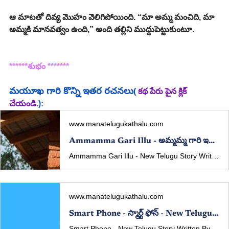
ఆ మాటతో దివ్య మొహం వెలిగిపోయింది. “మా అమ్మ మంచిది, మా 
అమ్మకి మానవత్వం ఉంది,” అంది తల్లిని ముద్దుపెట్టుకుంటూ.
******శుభం *******
మయూఖ
 గారి కొన్ని ఇతర రచనలు
( 
కథ పేరు పైన క్లిక్ 
చేయండి.
):
www.manatelugukathalu.com
Ammamma Gari Illu - అమ్మమ్మ గారి ఇల్లు - New Telugu Story Written By Mayukha
Ammamma Gari Illu - New Telugu Story Written By Mayukha Published In manatelugukathalu.com On 18/04/2025 అమ్మమ్మ గారి ఇల్లు - తెలుగు కథ రచన: మయూఖ
www.manatelugukathalu.com
Smart Phone - స్మార్ట్ ఫోన్ - New Telugu Story Written By Mayukha
Smart Phone - New Telugu Story Written By Mayukha Published In manatelugukathalu.com On 01/05/2025 స్మార్ట్ ఫోన్ - తెలుగు కథ రచన: మయూఖ