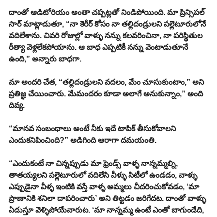
దాంతో ఆడిటోరియం అంతా చప్పట్లతో నిండిపోయింది. మా ప్రిన్సిపల్ 
సార్ మాట్లాడుతూ, “నా కెరీర్ కోసం నా తల్లిదండ్రులని పల్లెటూరులోనే 
వదిలేశాను. చివరి రోజుల్లో వాళ్ళు నన్ను కలవరించినా, నా పరిస్థితుల 
రీత్యా వెళ్లలేకపోయాను. ఆ బాధ ఎప్పటికీ నన్ను వెంటాడుతూనే 
ఉంది,” అన్నారు బాధగా.
మా అందరి చేత, “తల్లిదండ్రులని వదలం, మేం చూసుకుంటాం,” అని 
ప్రతిజ్ఞ చేయించారు. మేమందరం కూడా అలాగే అనుకున్నాం,” అంది 
దివ్య.
“మానవ సంబంధాలు అంటే నీకు ఇదే టాపిక్ తీసుకోవాలని 
ఎందుకనిపించింది?” అడిగింది ఆరాగా దమయంతి.
“ఎందుకంటే నా చిన్నప్పుడు మా ఫ్రెండ్స్ వాళ్ళ నాన్నమ్మల్ని, 
తాతయ్యలని పల్లెటూరులో వదిలేసి వీళ్ళు సిటీలో ఉండడం, వాళ్ళు 
ఎప్పుడైనా వీళ్ళ ఇంటికి వస్తే వాళ్ళ అమ్మలు చీదరించుకోవడం, ‘మా 
ప్రాణానికి శనిలా దాపరించారు’ అని తిట్టడం జరిగేదట. దాంతో వాళ్ళు 
ఏడుస్తూ వెళ్ళిపోయేవారుట. ‘మా నాన్నమ్మ ఉంటే ఎంతో బాగుండేది, 