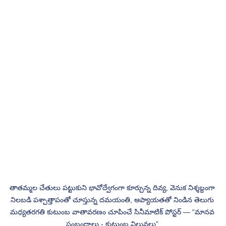
తాతమ్మల చేతులు పట్టుకుని భావోద్వేగంగా కూర్చున్న దివ్య, వెనుక నిశ్శబ్దంగా 
నిలబడి పశ్చాత్తాపంతో చూస్తున్న దమయంతి, ఆప్యాయతతో నిండిన తెలుగు 
మధ్యతరగతి కుటుంబ వాతావరణం చూపించే సినీమాటిక్ పోస్టర్ — “మానవ 
సంబంధాలు - కుటుంబ విలువలు”.