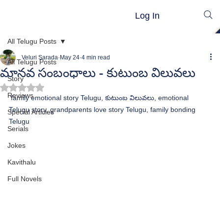
Log In
All Telugu Posts
Veluri Sarada
May 24
4 min read
All Telugu Posts
మానవ సంబంధాలు - కుటుంబ విలువలు
Story
Rated NaN out of 5 stars.
Reviews
 family emotional story Telugu, కుటుంబ విలువలు, emotional 
Telugu story, grandparents love story Telugu, family bonding 
Special Articles
Telugu
Serials
Jokes
Kavithalu
Full Novels