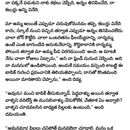
నా పక్కనే పడుకుని నాకు కథలు చెప్పేది, అన్నం తినిపించేది, నా 
కబుర్లు అన్ని వినేది. 
మా అమ్మ అయితే ఎప్పుడూ చదువుకోమనడం తప్ప, కబుర్లు వినేది 
కాదు, స్కూల్ నుంచి వచ్చిన తర్వాత ఎప్పుడూ అన్నం తినిపించలేదు. 
చాలా బోర్ కొట్టేది. చాలా ఒంటరితనం ఫీలయ్యేదాన్ని. నాన్నమ్మ 
ఉంటే ఎంత బాగుండేది అనుకునేదాన్ని. కొద్దికాలానికి నాన్నమ్మ 
పోయిన తర్వాత మా అమ్మ పీడ విరగడయింది’ అంది. ఆ మాటకి 
నేను చాలా రోజులు ఏడ్చాను,” అని నా ఫ్రెండ్ సునంద చెప్పింది. అది 
నా మనసులో ఉండిపోయింది. అందుకే సమయం వచ్చింది కాబట్టి ఈ 
టాపిక్ గురించి ప్రపంచానికి తెలియజెప్పాలని, దానితో కొంతమంది 
అయినా మారతారని చెప్పాను,” అంది దివ్య.
“అవును! మంచి టాపిక్ తీసుకున్నావ్. పెద్దవాళ్ళు అయిన తర్వాత 
వాళ్ళని వదిలేస్తే ఈ ముసలివాళ్ళు చేసుకోలేక, చేతకాక ఏం అవ్వాలి? 
వాళ్ళని చూడవలసిన బాధ్యత పిల్లలకు ఉంటుంది,” అంది 
దమయంతి.
“అవునమ్మా! పిల్లలు చనిపోతే మనవలైనా చూడాలి. మనం ఒక 