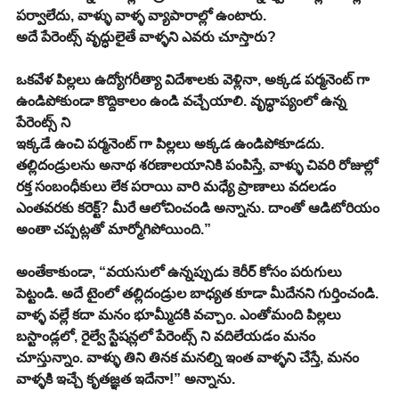
పర్వాలేదు, వాళ్ళు వాళ్ళ వ్యాపారాల్లో ఉంటారు.
అదే పేరెంట్స్ వృద్ధులైతే వాళ్ళని ఎవరు చూస్తారు? 
ఒకవేళ పిల్లలు ఉద్యోగరీత్యా విదేశాలకు వెళ్లినా, అక్కడ పర్మనెంట్ గా 
ఉండిపోకుండా కొద్దికాలం ఉండి వచ్చేయాలి. వృద్ధాప్యంలో ఉన్న 
పేరెంట్స్ ని
ఇక్కడే ఉంచి పర్మనెంట్ గా పిల్లలు అక్కడ ఉండిపోకూడదు. 
తల్లిదండ్రులను అనాథ శరణాలయానికి పంపిస్తే, వాళ్ళు చివరి రోజుల్లో 
రక్త సంబంధీకులు లేక పరాయి వారి మధ్యే ప్రాణాలు వదలడం 
ఎంతవరకు కరెక్ట్? మీరే ఆలోచించండి అన్నాను. దాంతో ఆడిటోరియం 
అంతా చప్పట్లతో మార్మోగిపోయింది.”
అంతేకాకుండా, “వయసులో ఉన్నప్పుడు కెరీర్ కోసం పరుగులు 
పెట్టండి. అదే టైంలో తల్లిదండ్రుల బాధ్యత కూడా మీదేనని గుర్తించండి. 
వాళ్ళ వల్లే కదా మనం భూమ్మీదకి వచ్చాం. ఎంతోమంది పిల్లలు 
బస్టాండ్లలో, రైల్వే స్టేషన్లలో పేరెంట్స్ ని వదిలేయడం మనం 
చూస్తున్నాం. వాళ్ళు తిని తినక మనల్ని ఇంత వాళ్ళని చేస్తే, మనం 
వాళ్ళకి ఇచ్చే కృతజ్ఞత ఇదేనా!” అన్నాను.