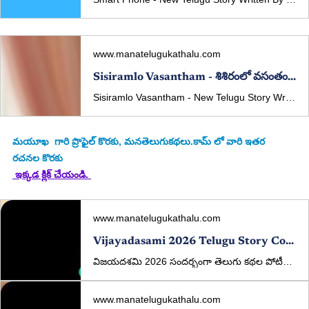
www.manatelugukathalu.com
Sisiramlo Vasantham - శిశిరంలో వసంతం - New Telugu Story Written By Mayukha
Sisiramlo Vasantham - New Telugu Story Written By Mayukha Published In manatelugukathalu.com On 01/06/2025 శిశిరంలో వసంతం - తెలుగు కథ రచన: మయూఖ కథా పఠనం: పద్మావతి కొమరగిరి
మయూఖ
  గారి ప్రొఫైల్ కొరకు, మనతెలుగుకథలు.కామ్ లో వారి ఇతర 
రచనల కొరకు
 ఇక్కడ క్లిక్ చేయండి. 
www.manatelugukathalu.com
Vijayadasami 2026 Telugu Story Competition | Win ₹5000 | ManaTeluguKathalu
విజయదశమి 2026 సందర్భంగా తెలుగు కథల పోటీలు. ₹5000 ప్రథమ బహుమతి, విశిష్ట బహుమతులు కూడా ఉన్నాయి. మీ కథలను ఇప్పుడే పంపండి.
www.manatelugukathalu.com