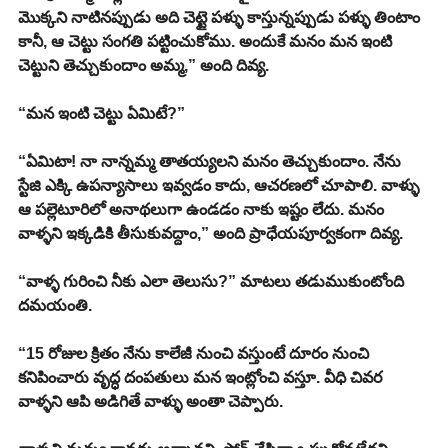
మొక్కని నాటినప్పుడు అది చెట్టై పళ్ళు కాస్తున్నప్పుడు పళ్ళు తింటాం 
కానీ, ఆ చెట్టు సంగతి పట్టించుకోము. అందుకే మనం మన ఇంటి 
చెట్టుని తెచ్చుకుందాం అమ్మ,” అంది దివ్య.
“మన ఇంటి చెట్టు ఏమిటే?”
“ఏమిటా! నా నాన్నమ్మ తాతయ్యలని మనం తెచ్చుకుందాం. నేను 
స్టేజి ఎక్కి ఉపన్యాసాలు ఇవ్వడం కాదు, ఆచరణలో చూపాలి. వాళ్ళు 
ఆ పల్లెటూరిలో అనాథలుగా ఉండడం నాకు ఇష్టం లేదు. మనం 
వాళ్ళని ఇక్కడికి తీసుకువద్దాం,” అంది ప్రాధేయపూర్వకంగా దివ్య.
“వాళ్ళ గురించి నీకు ఎలా తెలుసు?” మాటలు తడుముకుంటోంది 
దమయంతి.
“15 రోజుల క్రితం నేను కాలేజీ నుంచి వస్తుంటే దూరం నుంచి 
కనిపించారు వృద్ధ దంపతులు మన ఇంట్లోంచి వస్తూ. వీధి చివర 
వాళ్ళని ఆపి అడిగితే వాళ్ళు అంతా చెప్పారు.