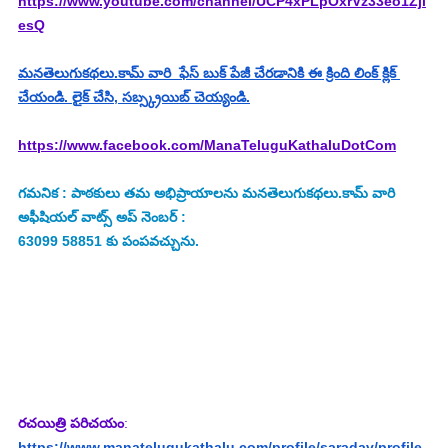
https://www.youtube.com/channel/UCP4xPLpOxrVz33eo1Zjl
esQ
మనతెలుగుకథలు.కామ్ వారి  ఫేస్ బుక్ పేజీ చేరడానికి ఈ క్రింది లింక్ క్లిక్ 
చేయండి. లైక్ చేసి, సబ్స్క్రయిబ్ చెయ్యండి.
https://www.facebook.com/ManaTeluguKathaluDotCom
గమనిక : పాఠకులు తమ అభిప్రాయాలను మనతెలుగుకథలు.కామ్ వారి 
అఫీషియల్ వాట్స్ అప్ నెంబర్ : 
63099 58851 కు పంపవచ్చును.
రచయిత్రి పరిచయం
:
https://www.manatelugukathalu.com/profile/saradav/profile