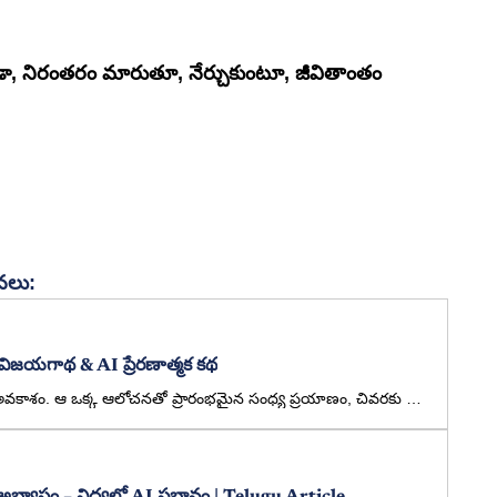
కుండా, నిరంతరం మారుతూ, నేర్చుకుంటూ, జీవితాంతం 
చనలు:
విజయగాథ & AI ప్రేరణాత్మక కథ
ఒక వర్షపు రాత్రి… ఒక స్నేహం… ఒక అవకాశం. ఆ ఒక్క ఆలోచనతో ప్రారంభమైన సంధ్య ప్రయాణం, చివరకు వందల మందికి వెలుగైన మార్గంగా మారింది.