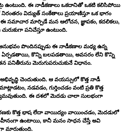
తమై ఉంటుంది. ఈ నాడీకణాలు ఒకదానితో ఒకటి కలిసిపోయి 
యి. ఈ సమాచార మార్పిడే మన ఆలోచన, జ్ఞాపకం, కదలికలు, 
చురుకుగా పనిచేస్తూ ఉంటుంది.
ొత్త అనుభవం పొందినప్పుడు ఈ నాడీకణాల మధ్య ఉన్న 
 ఏర్పడతాయి, కొన్ని బలపడతాయి, అవసరం లేని కొన్ని 
తన పనితీరును మెరుగుపరుచుకునే విధానం.
 అభివృద్ధి చెందుతుంది. ఆ వయస్సులో కొత్త నాడీ 
ట్లాడటం, నడవడం, గుర్తించడం వంటి ప్రతి కొత్త 
సాధ్యమవుతుంది. ఈ దశలో మెదడు చాలా సులభంగా 
హరణకు కొత్త భాష లేదా వాయిద్యం వాయించడం, మెదడులో 
హీనంగా ఉంటాయి, కానీ మనం సాధన చేస్తే అవి 
గా మారుతుంది.