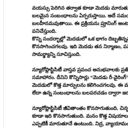
వయస్సు పెరిగిన తర్వాత కూడా మెదడు మారుత
బలమైన సంబంధాలను ఏర్పరుస్తాయి. అదే సమ
బలహీనమవుతాయి. ఈ ప్రక్రియను ప్రూనింగ్ అంట
పనిచేస్తుంది.
కొన్ని సందర్భాల్లో మెదడులో ఒక భాగం దెబ్బతిన్
కొనసాగించగలవు. ఇది మెదడు తన నిర్మాణం, పని
సామర్థ్యాన్ని సూచిస్తుంది.
న్యూరోప్లాస్టిసిటీ వాస్తవ ప్రపంచ అనుభవాలకు ప్
సమాహారం. దీనిని కొన్నిసార్లు “మెదడు రీ-వైర
మెదడులో కొత్త మార్పులను కలిగించగలవు. ఈ 
లేదా ఉన్న సంబంధాలను బలపరచడం ద్వారా జ
న్యూరోప్లాస్టిసిటీ జీవితాంతం కొనసాగుతుంది. చ
కూడా ఇది కొనసాగుతుంది. మనం కొత్త విషయాలు
ఎప్పటికీ మారుతూనే ఉంటుంది. నిద్ర, వ్యాయామ