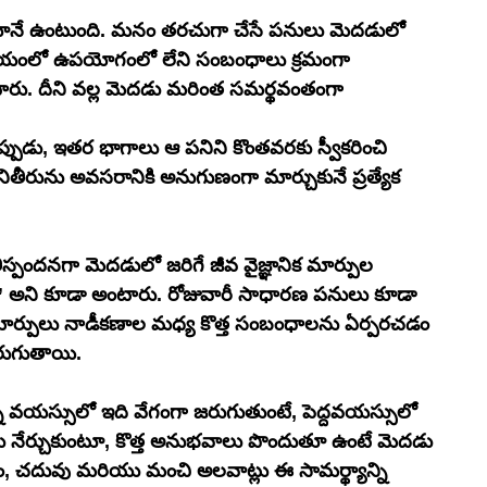
ూనే ఉంటుంది. మనం తరచుగా చేసే పనులు మెదడులో 
యంలో ఉపయోగంలో లేని సంబంధాలు క్రమంగా 
ారు. దీని వల్ల మెదడు మరింత సమర్థవంతంగా 
నప్పుడు, ఇతర భాగాలు ఆ పనిని కొంతవరకు స్వీకరించి 
తీరును అవసరానికి అనుగుణంగా మార్చుకునే ప్రత్యేక 
రతిస్పందనగా మెదడులో జరిగే జీవ వైజ్ఞానిక మార్పుల 
ింగ్” అని కూడా అంటారు. రోజువారీ సాధారణ పనులు కూడా 
మార్పులు నాడీకణాల మధ్య కొత్త సంబంధాలను ఏర్పరచడం 
రుగుతాయి.
ిన్న వయస్సులో ఇది వేగంగా జరుగుతుంటే, పెద్దవయస్సులో 
 నేర్చుకుంటూ, కొత్త అనుభవాలు పొందుతూ ఉంటే మెదడు 
ం, చదువు మరియు మంచి అలవాట్లు ఈ సామర్థ్యాన్ని 