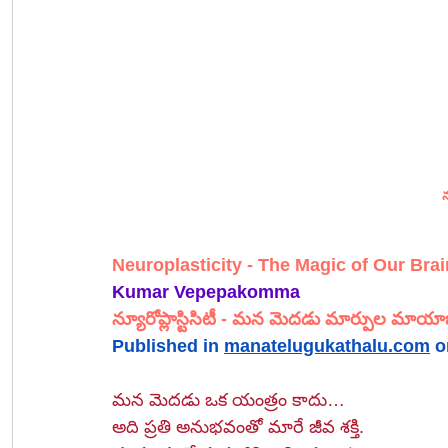
న
Neuroplasticity - 
The Magic of Our Bra
Kumar Vepepakomma 
న్యూరోప్లాస్టిసిటీ - 
మన మెదడు మార్పుల మాయా
Published in 
manatelugukathalu.com
 o
మన మెదడు ఒక యంత్రం కాదు…
అది ప్రతి అనుభవంతో మారే జీవ శక్తి.