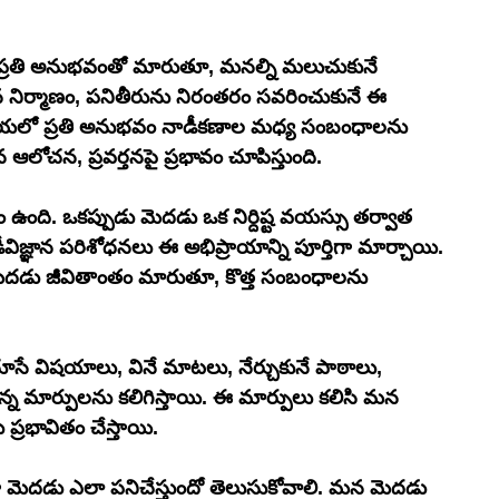
ి ప్రతి అనుభవంతో మారుతూ, మనల్ని మలుచుకునే 
 నిర్మాణం, పనితీరును నిరంతరం సవరించుకునే ఈ 
 ప్రక్రియలో ప్రతి అనుభవం నాడీకణాల మధ్య సంబంధాలను 
లోచన, ప్రవర్తనపై ప్రభావం చూపిస్తుంది.
్యం ఉంది. ఒకప్పుడు మెదడు ఒక నిర్దిష్ట వయస్సు తర్వాత 
విజ్ఞాన పరిశోధనలు ఈ అభిప్రాయాన్ని పూర్తిగా మార్చాయి. 
 మెదడు జీవితాంతం మారుతూ, కొత్త సంబంధాలను 
ే విషయాలు, వినే మాటలు, నేర్చుకునే పాఠాలు, 
చిన్న మార్పులను కలిగిస్తాయి. ఈ మార్పులు కలిసి మన 
ు ప్రభావితం చేస్తాయి.
దుగా మెదడు ఎలా పనిచేస్తుందో తెలుసుకోవాలి. మన మెదడు 