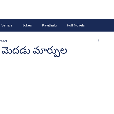
Serials
Jokes
Kavithalu
Full Novels
read
 మన మెదడు మార్పుల