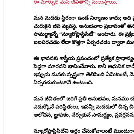
ఈ మార్పులే మన జీవితాన్ని మలుస్తాయి.
మన మెదడు స్థిరంగా ఉండే నిర్మాణం కాదు; అద
చురుకైన జీవ వ్యవస్థ. అనుభవాల ప్రభావంతో తన
సామర్థ్యాన్నే “న్యూరోప్లాస్టిసిటీ” అంటారు. ఈ
బలపరచడం లేదా కొత్తగా ఏర్పరచడం ద్వారా మన ఆ
ఈ భావనకు శాస్త్రీయ ప్రపంచంలో ప్రత్యేక ప్రాధాన
పెద్దగా మారదని భావించేవారు. కానీ ఆధునిక నాడీ
ఇప్పుడు మనకు స్పష్టంగా తెలిసింది ఏమిటంటే,
ఏర్పరచుకుంటూనే ఉంటుంది.
మన జీవితంలో జరిగే ప్రతి అనుభవం, మనము చూస
ఎదుర్కొనే పరిస్థితులు, ఇవన్నీ మెదడులో చిన్న 
ఆలోచన, జ్ఞాపకం, నేర్చుకునే సామర్థ్యం, ప్రవర్తనన
న్యూరోప్లాస్టిసిటీని అర్థం చేసుకోవాలంటే ముం