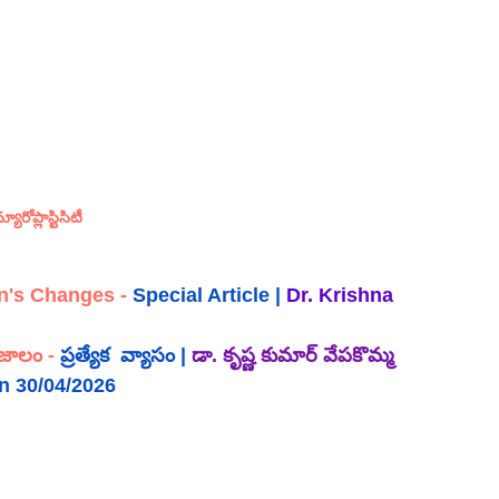
్యూరోప్లాస్టిసిటీ
in's Changes
 - 
Special Article | 
Dr. Krishna 
జాలం
 - 
ప్రత్యేక  వ్యాసం |
డా. కృష్ణ కుమార్ వేపకొమ్మ
n 30/04/2026