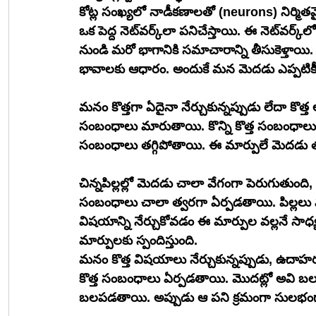
కోట్ల సంఖ్యలో నాడీకణాలతో (neurons) నిర్మి
ఒక పెద్ద నెట్‌వర్క్‌లా పనిచేస్తాయి. ఈ నెట్‌వర్క్‌లో నిరంతరం విద్యుత్ సంకేతాలు ప్రయాణిస్తూ ఒక భాగం 
నుండి మరో భాగానికి సమాచారాన్ని తీసుకెళ్తా
భావాలకు ఆధారం. అందుకే మన మెదడు ఎప్పటికీ 
మనం కొత్తగా ఏదైనా నేర్చుకున్నప్పుడు లేదా క
సంబంధాలు మారుతాయి. కొన్ని కొత్త సంబంధాలు
సంబంధాలు తగ్గిపోతాయి. ఈ మార్పులే మెదడు 
చిన్నపిల్లల్లో మెదడు చాలా వేగంగా పెరుగుతుంది,
సంబంధాలు చాలా త్వరగా ఏర్పడతాయి. పిల్లలు మా
విషయాన్ని నేర్చుకోవడం ఈ మార్పుల వల్లనే 
మార్పులకు స్పందిస్తుంది.
మనం కొత్త విషయాలు నేర్చుకున్నప్పుడు, ఉదా
కొత్త సంబంధాలు ఏర్పడతాయి. మొదట్లో అవి బల
బలపడతాయి. అప్పుడు ఆ పని క్రమంగా సులభం