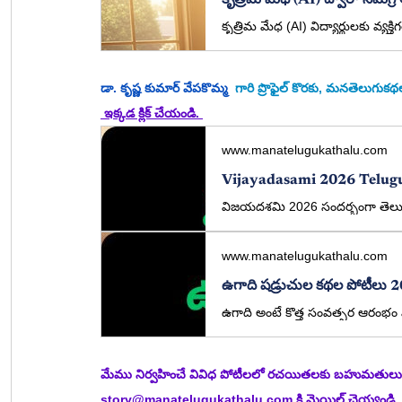
కృత్రిమ మేధ (AI) ద్వారా సమగ్ర
డా. కృష్ణ కుమార్ వేపకొమ్మ
  గారి ప్రొఫైల్ కొరకు, మనతెలుగు
 ఇక్కడ క్లిక్ చేయండి. 
www.manatelugukathalu.com
www.manatelugukathalu.com
ఉగాది షడ్రుచుల కథల పోటీలు 20
మేము నిర్వహించే వివిధ పోటీలలో రచయితలకు బహుమతులు 
story@manatelugukathalu.com
 కి మెయిల్ చెయ్యండి.