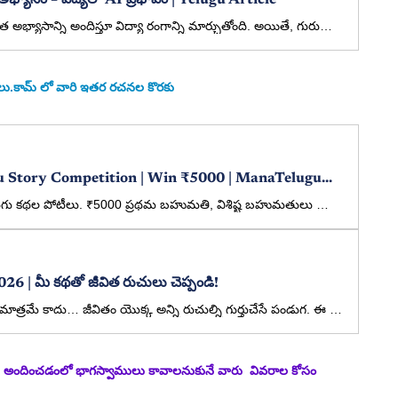
 అభ్యాసం – విద్యలో AI ప్రభావం | Telugu Article
కృత్రిమ మేధ (AI) విద్యార్థులకు వ్యక్తిగత అభ్యాసాన్ని అందిస్తూ విద్యా రంగాన్ని మార్చుతోంది. అయితే, గురువుల మార్గదర్శనం మరియు సంప్రదాయ విద్యతో కలిసి ఉపయోగించినప్పుడే AI పూర్తి ప్రయోజనం అందిస్తుంది అనే సందేశాన్ని ఈ వ్యాసం తెలియజేస్తుంది.
కథలు.కామ్ లో వారి ఇతర రచనల కొరకు
Vijayadasami 2026 Telugu Story Competition | Win ₹5000 | ManaTeluguKathalu
విజయదశమి 2026 సందర్భంగా తెలుగు కథల పోటీలు. ₹5000 ప్రథమ బహుమతి, విశిష్ట బహుమతులు కూడా ఉన్నాయి. మీ కథలను ఇప్పుడే పంపండి.
26 | మీ కథతో జీవిత రుచులు చెప్పండి!
ఉగాది అంటే కొత్త సంవత్సర ఆరంభం మాత్రమే కాదు… జీవితం యొక్క అన్ని రుచుల్ని గుర్తుచేసే పండుగ. ఈ సందర్భాన్ని పురస్కరించుకుని, ManaTeluguKathalu.com తరఫున ప్రత్యేకంగా “షడ్రుచుల కథల పోటీలు” నిర్వహిస్తున్నాము.
అందించడంలో భాగస్వాములు కావాలనుకునే వారు  వివరాల కోసం 