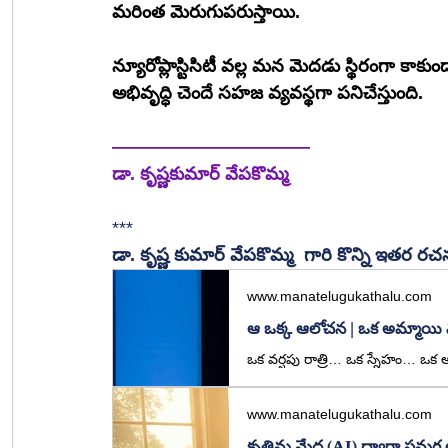
మరింత మెరుగుపరుస్తాయి.
న్యూరోప్లాస్టిసిటీ వల్ల మన మెదడు స్థిరంగా కా
అభివృద్ధి చెందే సహజ వ్యవస్థగా పనిచేస్తుంది.
———————————
డా. కృష్ణకుమార్ వేపకొమ్మ
***
డా. కృష్ణ కుమార్ వేపకొమ్మ  గారి కొన్ని ఇతర ర
www.manatelugukathalu.com
ఆ ఒక్క ఆలోచన | ఒక అమ్మాయి 
www.manatelugukathalu.com