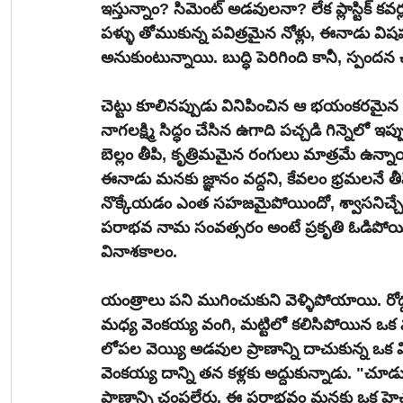
ఇస్తున్నాం? సిమెంట్ అడవులనా? లేక ప్లాస్టిక్ కవర
పళ్ళు తోముకున్న పవిత్రమైన నోళ్లు, ఈనాడు వ
అనుకుంటున్నాయి. బుద్ధి పెరిగింది కానీ, స్పందన
చెట్టు కూలినప్పుడు వినిపించిన ఆ భయంకరమైన శబ
నాగలక్ష్మి సిద్ధం చేసిన ఉగాది పచ్చడి గిన్నెలో ఇ
బెల్లం తీపి, కృత్రిమమైన రంగులు మాత్రమే ఉన్నాయి. 
ఈనాడు మనకు జ్ఞానం వద్దని, కేవలం భ్రమలనే తీపి
నొక్కేయడం ఎంత సహజమైపోయిందో, శ్వాసనిచ్చే
పరాభవ నామ సంవత్సరం అంటే ప్రకృతి ఓడిపోయిన 
వినాశకాలం.
యంత్రాలు పని ముగించుకుని వెళ్ళిపోయాయి. రోడ్డు
మధ్య వెంకయ్య వంగి, మట్టిలో కలిసిపోయిన ఒక ము
లోపల వెయ్యి అడవుల ప్రాణాన్ని దాచుకున్న ఒక విస
వెంకయ్య దాన్ని తన కళ్లకు అద్దుకున్నాడు. "చూడు 
ప్రాణాన్ని చంపలేరు. ఈ పరాభవం మనకు ఒక హెచ్