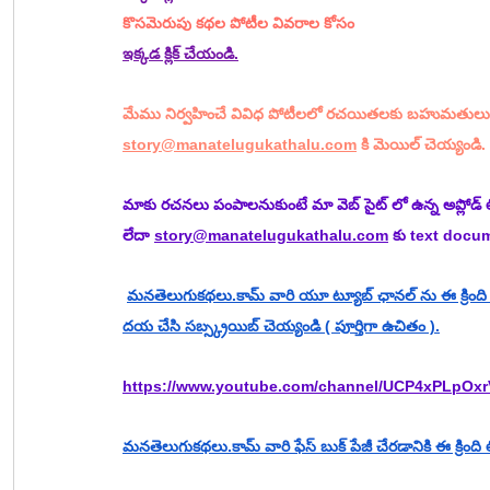
కొసమెరుపు కథల పోటీల వివరాల కోసం
ఇక్కడ క్లిక్ చేయండి.
మేము నిర్వహించే వివిధ పోటీలలో రచయితలకు బహుమతులు 
story@manatelugukathalu.com
 కి మెయిల్ చెయ్యండి.
మాకు రచనలు పంపాలనుకుంటే మా వెబ్ సైట్ లో ఉన్న అప్లోడ్ 
లేదా 
story@manatelugukathalu.com
 కు text docu
మనతెలుగుకథలు.కామ్ వారి యూ ట్యూబ్ ఛానల్ ను ఈ క్రింది లి
దయ చేసి సబ్స్క్రయిబ్ చెయ్యండి ( పూర్తిగా ఉచితం ).
https://www.youtube.com/channel/UCP4xPLpOxr
మనతెలుగుకథలు.కామ్ వారి ఫేస్ బుక్ పేజీ చేరడానికి ఈ క్రింది లిం