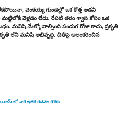
ేకపోయినా, వెంకయ్య గుండెల్లో ఒక కొత్త అడవి 
ం మట్టిలోకి వెళ్లడం లేదు, రేపటి తరం శ్వాస కోసం ఒక 
ుధం. మనిషి మేల్కోవాల్సింది పండుగ రోజు కాదు, ప్రకృతి 
ృతి లేని మనిషి అభివృద్ధి. చితిపై అలంకరించిన 
కథలు.కామ్ లో వారి ఇతర రచనల కొరకు