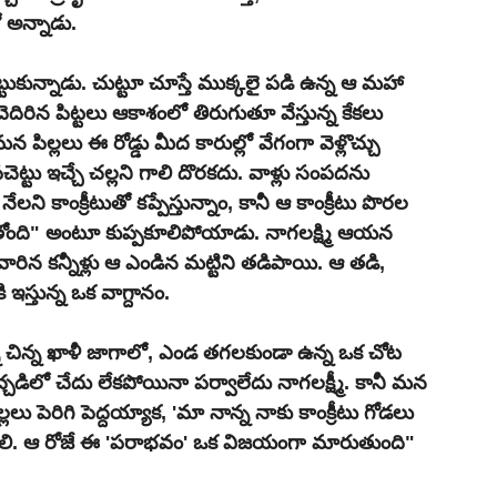
 అన్నాడు.
్టుకున్నాడు. చుట్టూ చూస్తే ముక్కలై పడి ఉన్న ఆ మహా 
ెదిరిన పిట్టలు ఆకాశంలో తిరుగుతూ వేస్తున్న కేకలు 
ిల్లలు ఈ రోడ్డు మీద కారుల్లో వేగంగా వెళ్లొచ్చు 
పచెట్టు ఇచ్చే చల్లని గాలి దొరకదు. వాళ్లు సంపదను 
ని కాంక్రీటుతో కప్పేస్తున్నాం, కానీ ఆ కాంక్రీటు పొరల 
ోంది" అంటూ కుప్పకూలిపోయాడు. నాగలక్ష్మి ఆయన 
వారిన కన్నీళ్లు ఆ ఎండిన మట్టిని తడిపాయి. ఆ తడి, 
స్తున్న ఒక వాగ్దానం.
న చిన్న ఖాళీ జాగాలో, ఎండ తగలకుండా ఉన్న ఒక చోట 
చ్చడిలో చేదు లేకపోయినా పర్వాలేదు నాగలక్ష్మీ. కానీ మన 
్లలు పెరిగి పెద్దయ్యాక, 'మా నాన్న నాకు కాంక్రీటు గోడలు 
ుకోవాలి. ఆ రోజే ఈ 'పరాభవం' ఒక విజయంగా మారుతుంది" 