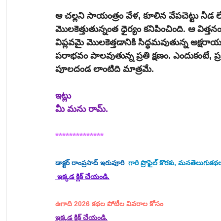
ఆ చల్లని సాయంత్రం వేళ, కూలిన వేపచెట్టు నీడ ల
మొలకెత్తుతున్నంత ధైర్యం కనిపించింది. ఆ విత్తన
విప్లవమై మొలకెత్తడానికి సిద్ధమవుతున్న అక్షరాయ
పరాభవం పాలవుతున్న ప్రతి క్షణం. ఎందుకంటే, ప్రక
పూలదండ లాంటిది మాత్రమే.
ఇట్లు
మీ మను రామ్.
**************
డాక్టర్ రాంప్రసాద్ ఇరువూరి
  గారి ప్రొఫైల్ కొరకు, మనతెలుగు
 ఇక్కడ క్లిక్ చేయండి.
ఉగాది 2026 కథల పోటీల వివరాల కోసం
ఇక్కడ క్లిక్ చేయండి.