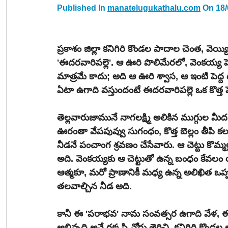
Published In 
manatelugukathalu.com
 On 18
ప్రకాశం జిల్లా కనిగిరి కొండల పాదాల చెంత, వెయ్య
'ఈదరవారిపల్లె'. ఆ ఊరి పొలిమేరలో, వెంకయ్య ప
మాత్రమే కాదు; అది ఆ ఊరి శ్వాస, ఆ ఇంటి పెద్ద ద
ఏటా ఉగాది వస్తుందంటే ఈదరవారిపల్లె ఒక కొత్త ప
తెల్లవారుజామునే నాగలక్ష్మి అలికిన ముగ్గుల మీద 
ఊరంతా వేపపువ్వు సుగంధం, కొత్త బెల్లం తీపి కలగ
నీడనే పంచాంగ శ్రవణం చేసేవారు. ఆ చెట్టు కొమ
అది. వెంకయ్యకు ఆ చెట్టుతో ఉన్న బంధం కేవలం య
ఆత్మకూ, మరో ప్రాణానికీ మధ్య ఉన్న అలిఖిత ఒప్
తలవాల్చిన నీడ అది.
కానీ ఈ 'పరాభవ' నామ సంవత్సర ఉగాది వేళ, ఈద
అభివృద్ధి అనే రక్కసి నోరు తెరిచి, కనిగిరి కొండ