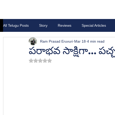
All Telugu Posts
Story
Reviews
Special Articles
Ram Prasad Eruvuri
Mar 18
4 min read
పరాభవ సాక్షిగా... 
Rated NaN out of 5 stars.