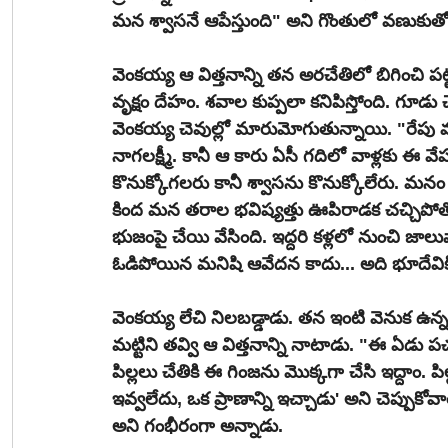
మన శ్వాసనే ఆపేస్తుంది" అని గొంతులో వణుకుతో
వెంకయ్య ఆ విత్తనాన్ని తన అరచేతిలో బిగించి పట
వృక్షం దేహం. శవాల కుప్పలా కనిపిస్తోంది. గూడు చ
వెంకయ్య చెవుల్లో మారుమోగుతున్నాయి. "రేపు మన ప
నాగలక్ష్మీ. కానీ ఆ కారు ఏసీ గదిలో వాళ్లకు ఈ వే
కొనుక్కోగలరు కానీ శ్వాసను కొనుక్కోలేరు. మనం నేల
కింద మన తరాల భవిష్యత్తు ఊపిరాడక చచ్చిపోత
భుజంపై చేయి వేసింది. ఇద్దరి కళ్లలో నుంచి జాలు
ఓడిపోయిన మనిషి ఆవేదన కాదు... అది భూదేవికి ఇ
వెంకయ్య లేచి నిలబడ్డాడు. తన ఇంటి వెనుక ఉన్
మట్టిని తవ్వి ఆ విత్తనాన్ని నాటాడు. "ఈ ఏడు ప
పిల్లలు చేతికి ఈ గింజను మొక్కగా చేసి ఇద్దాం. పిల
ఇవ్వలేదు, ఒక ప్రాణాన్ని ఇచ్చాడు' అని చెప్ప
అని గంభీరంగా అన్నాడు. 