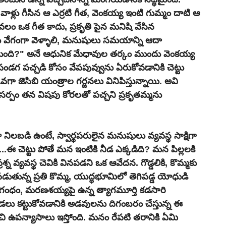
ాళ్లు గీసిన ఆ ఎర్రటి గీత, వెంకయ్య ఇంటి గుమ్మం దాటి ఆ 
కేవలం ఒక గీత కాదు, ప్రకృతి పైన మనిషి వేసిన 
ు వేగంగా వెళ్ళాలి, మనుషులు సమయాన్ని ఆదా 
ేముంది?" అనే ఆధునిక మేధావుల తర్కం ముందు వెంకయ్య 
పండగ పచ్చడి కోసం వేపపువ్వును ఏరుకోవడానికి చెట్టు 
కువగా జెసిబి యంత్రాల గర్జనలు వినిపిస్తున్నాయి. అవి 
ర్పం తన విషపు కోరలతో పచ్చని ప్రకృతమ్మను 
ిలబడి ఉంటే, స్వార్థపరులైన మనుషులు వ్యవస్థ సాక్షిగా 
.....ఈ చెట్టు పోతే మన ఇంటికి నీడ ఎక్కడిది? మన పిల్లలకి 
శ్న వ్యవస్థ చెవికి వినపడని ఒక ఆవేదన. గొడ్డలికి, కొమ్మకు 
తున్న ప్రతి కొమ్మ, యుద్ధభూమిలో తెగిపడ్డ యోధుడి 
గంధం, మరణశయ్యపై ఉన్న త్యాగమూర్తి కడసారి 
ేడలు కట్టుకోవడానికి అడవులను దిగంబరం చేస్తున్న ఈ 
ురించి ఉపన్యాసాలు ఇస్తోంది. మనం రేపటి తరానికి ఏమి 