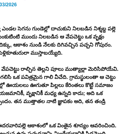
/03/2026
ి ఎండల సెగను గుండెల్లో దాచుకుని నిలబడిన నిశ్శబ్ద పల్లె 
ెంకుటింటి ముందు నిలబడిన ఆ వేపచెట్టు ఒక వృక్షం 
ిక్కు, ఆకాశం నుండి నేలకు దిగివచ్చిన పచ్చని గోపురం. 
ెళ్లికూతురులా ముస్తాబయ్యేది.
వేపచెట్టు రాల్చిన తెల్లని పూలు ముత్యాల్లా మెరిసిపోయేవి. 
లిసి ఒక పవిత్రమైన గాలి వీచేది. గ్రామస్థులంతా ఆ చెట్టు 
్మల్లో ఊయలలు ఊగుతూ పిల్లలు కేరింతలు కొట్టే సమాజం 
జమానికీ, వృక్షానికీ మధ్య ఉన్నది కాదు; అది ఒక 
పందం. తన ముత్తాతల నాటి జ్ఞాపకం అది, తన తండ్రి 
రవారిపల్లె ఆకాశంలో ఒక వింతైన శూన్యం ఆవరించింది. 
ల అంచున ఉన్న పచ్చదనాన్ని మింగేయడానికి సిద్ధమైంది. 