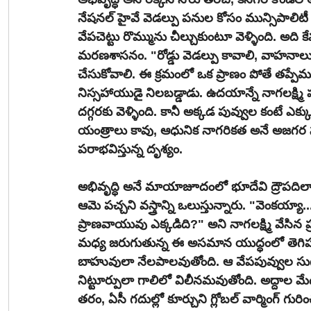
నేషనల్ హైవే వెడల్పు పనుల కోసం మున్సిపాలిటీ వ
వేపచెట్టు రొమ్మును చీల్చుకుంటూ వెళ్ళింది. అది 
మరణశాసనం. "రోడ్డు వెడల్పు కావాలి, వాహనాల
చేసుకోవాలి. ఈ క్రమంలో ఒక ప్రాణం పోతే తప్ప
నిస్సహాయుడై నిలబడ్డాడు. ఉదయాన్నే నాగలక్ష్మి 
దగ్గరకు వెళ్ళింది. కానీ అక్కడ పువ్వుల కంటే ఎక్
యంత్రాలు కావు, ఆధునిక నాగరికత అనే అజగర స
పరాభవిస్తున్న దృశ్యం.
అభివృద్ధి అనే మాయాజూదంలో భూదేవి ద్రౌపదిలా న
ఆమె పచ్చని వస్త్రాన్ని ఒలుస్తున్నారు. "వెంకయ్యా
ప్రాణవాయువు ఎక్కడిది?" అని నాగలక్ష్మి వేసిన ప్ర
మధ్య జరుగుతున్న ఈ అసమాన యుద్ధంలో తెగిపడు
బాహువులా నేలపాలవుతోంది. ఆ వేపపువ్వుల సు
నిట్టూర్పులా గాలిలో విలీనమవుతోంది. అద్దాల మ
తరం, ఏసీ గదుల్లో కూర్చుని గ్లోబల్ వార్మింగ్ గ