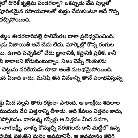
్లలో దొరికే కృత్రిమ పండగల్నా? ఒకప్పుడు వేప పుల్లతో 
ిషపూరితమైన రసాయనాలతో శుభ్రం చేసుకుంటూ అదే గొప్ప 
 చచ్చిపోయింది.
్దం ఈదరవారిపల్లె పొలిమేరల దాకా ప్రతిధ్వనించింది. 
ప్పుడు నిజాయితీ అనే చేదు లేదు. మార్కెట్లో కొన్న రంగుల 
ఉగాది పచ్చడిలో చేదు జ్ఞానానికి, కష్టానికి ప్రతీక. కానీ 
 కావాలని కోరుకుంటున్నాం. నిజం చెప్పే గొంతుకను 
 చెట్టును నరికేయడం కూడా అంతే సులభమైపోయింది. 
ఏడాది కాదు, మనిషి తన వివేకాన్ని తానే పరాభవిస్తున్న 
 మీద నల్లని తారు రక్తంలా పారింది. ఆ కాంక్రీటు శిథిలాల 
దురు వేప విత్తనాన్ని తీశాడు. అది కేవలం విత్తనం కాదు, 
్ఫోటనం. నాగలక్ష్మి కన్నీళ్లు ఆ విత్తనం మీద పడగా, 
నాగలక్ష్మీ, వాళ్ళు కొమ్మల్ని నరకగలరు కానీ మట్టిలో ఉన్న 
చరిక. ప్రకృతిని మనం అవమానిస్తే, ఆ అవమానం తిరిగి 