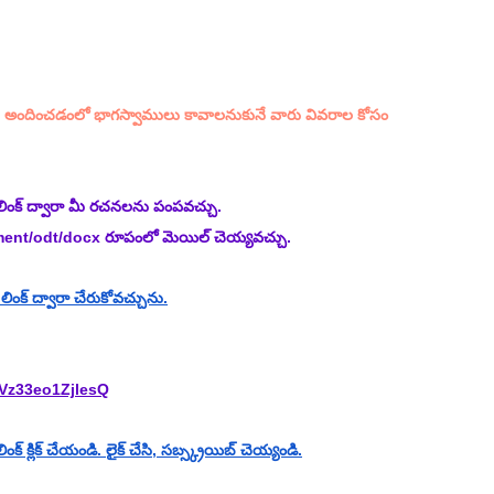
అందించడంలో భాగస్వాములు కావాలనుకునే వారు వివరాల కోసం 
లింక్ ద్వారా మీ రచనలను పంపవచ్చు.
ment/odt/docx రూపంలో మెయిల్ చెయ్యవచ్చు.
ంక్ ద్వారా చేరుకోవచ్చును.
Vz33eo1ZjlesQ
క్ క్లిక్ చేయండి. లైక్ చేసి, సబ్స్క్రయిబ్ చెయ్యండి.