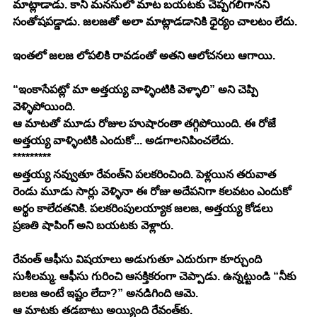
మాట్లాడాడు. కానీ మనసులో మాట బయటకు చెప్పగలిగానని 
సంతోషపడ్డాడు. జలజతో అలా మాట్లాడడానికి ధైర్యం చాలటం లేదు.
ఇంతలో జలజ లోపలికి రావడంతో అతని ఆలోచనలు ఆగాయి.
“ఇంకాసేపట్లో మా అత్తయ్య వాళ్ళింటికి వెళ్ళాలి” అని చెప్పి 
వెళ్ళిపోయింది.
ఆ మాటతో మూడు రోజుల హుషారంతా తగ్గిపోయింది. ఈ రోజే 
అత్తయ్య వాళ్ళింటికి ఎందుకో... అడగాలనిపించలేదు.
*********
అత్తయ్య నవ్వుతూ రేవంత్‌ని పలకరించింది. పెళ్లయిన తరువాత 
రెండు మూడు సార్లు వెళ్ళినా ఈ రోజు అదేపనిగా కలవటం ఎందుకో 
అర్థం కాలేదతనికి. పలకరింపులయ్యాక జలజ, అత్తయ్య కోడలు 
ప్రణతి షాపింగ్ అని బయటకు వెళ్లారు.
రేవంత్ ఆఫీసు విషయాలు అడుగుతూ ఎదురుగా కూర్చుంది 
సుశీలమ్మ. ఆఫీసు గురించి ఆసక్తికరంగా చెప్పాడు. ఉన్నట్టుండి “నీకు 
జలజ అంటే ఇష్టం లేదా?” అనడిగింది ఆమె.
ఆ మాటకు తడబాటు అయ్యింది రేవంత్‌కు.