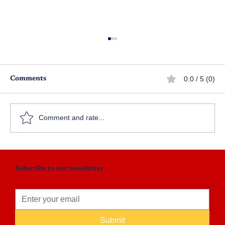
0.0 / 5 (0)
Comments
హితుడు
క
Comment and rate...
Subscribe to our newsletter
Submit