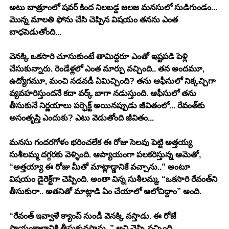
అటు బాత్రూంలో షవర్ కింద నిలబడ్డ జలజ మనసులో సుడిగుండం... 
మొన్న మాలతి ఫోను చేసి చెప్పిన విషయం తనను ఎంత 
బాధపెడుతోంది...
వెనక్కి ఒకసారి చూసుకుంటే తామిద్దరూ ఎంతో ఇష్టపడి పెళ్లి 
చేసుకున్నారు. రెండేళ్లలో ఎంత మార్పు వచ్చింది.. తన అందమూ, 
ఉద్యోగమూ, మంచి నడవడీ ఏమిచ్చింది? తను ఆఫీసులో నిక్కచ్చిగా 
వ్యవహరిస్తుందనే కదా వర్క్ బాగా నడుస్తుంది. ఆఫీసులో తను 
తీసుకునే నిర్ణయాలు పర్ఫెక్ట్ అయినప్పుడు జీవితంలో... రేవంత్‌కు 
అసంతృప్తి ఎందుకు? ఎటు వెడుతోంది జీవితం...
మనసు గందరగోళం భరించలేక ఈ రోజు సెలవు పెట్టి అత్తయ్య 
సుశీలమ్మ దగ్గరకు వెళ్ళింది. ఆప్యాయంగా పలకరిస్తున్న ఆమెతో, 
“అత్తయ్యా ఈ రోజు మీతో మాట్లాడ్డానికే వచ్చాను..” అంటూ 
విషయం డైరెక్ట్‌గా చెప్పింది. అంతా విన్న సుశీలమ్మ, “ఒకసారి రేవంత్‌ని 
తీసుకురా.. అతనితో మాట్లాడి ఏం చేయాలో ఆలోచిద్దాం” అంది.
“రేవంత్ ఇవ్వాళే క్యాంప్ నుండీ వెనక్కి వస్తాడు. ఈ రోజే 
సాయంకాలానికి తీసుకువస్తాను..” అని చెప్పి వచ్చింది.