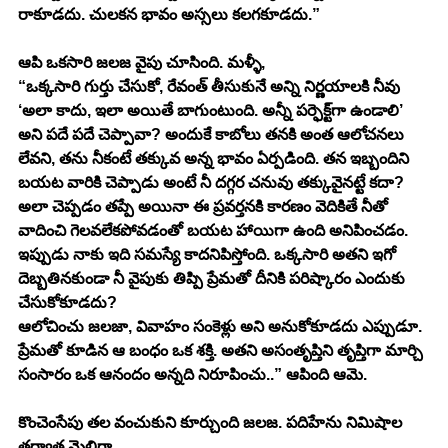
రాకూడదు. చులకన భావం అస్సలు కలగకూడదు.” 
ఆపి ఒకసారి జలజ వైపు చూసింది. మళ్ళీ,
“ఒక్కసారి గుర్తు చేసుకో, రేవంత్ తీసుకునే అన్ని నిర్ణయాలకి నీవు 
‘అలా కాదు, ఇలా అయితే బాగుంటుంది. అన్నీ పర్ఫెక్ట్‌గా ఉండాలి’ 
అని పదే పదే చెప్పావా? అందుకే కాబోలు తనకి అంత ఆలోచనలు 
లేవని, తను నీకంటే తక్కువ అన్న భావం ఏర్పడింది. తన ఇబ్బందిని 
బయట వారికి చెప్పాడు అంటే నీ దగ్గర చనువు తక్కువైనట్టే కదా? 
అలా చెప్పడం తప్పే అయినా ఈ ప్రవర్తనకి కారణం వెదికితే నీతో 
వాదించి గెలవలేకపోవడంతో బయట హాయిగా ఉంది అనిపించడం. 
ఇప్పుడు నాకు ఇది సమస్యే కాదనిపిస్తోంది. ఒక్కసారి అతని ఇగో 
దెబ్బతినకుండా నీ వైపుకు తిప్పి ప్రేమతో దీనికి పరిష్కారం ఎందుకు 
చేసుకోకూడదు?
ఆలోచించు జలజా, వివాహం సంకెళ్లు అని అనుకోకూడదు ఎప్పుడూ. 
ప్రేమతో కూడిన ఆ బంధం ఒక శక్తి. అతని అసంతృప్తిని తృప్తిగా మార్చి 
సంసారం ఒక ఆనందం అన్నది నిరూపించు..” ఆపింది ఆమె.
కొంచెంసేపు తల వంచుకుని కూర్చుంది జలజ. పదిహేను నిమిషాల 
తర్వాత మెల్లిగా,