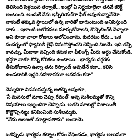
తెలిసింది పెళ్లయిన తర్వాతే... ఇంట్లో ఏ నిర్ణయాలైనా తనవే కరెక్ట్ 
అంటుంది. అందుకే నేను ఇన్ఫీరియర్‌గా ఫీల్ అవుతున్నానేమో. 
నాకంటే తక్కువ స్థాయిలో ఉన్న వారితో బాగుంటుంది అనిపిస్తుంది 
నాకు... ఇలాంటి ఆలోచనలు మార్చుకోవాలని, కౌన్సెలింగ్‌కి వెళ్ళాలా 
అని కూడా చాలా రోజులు ఆలోచించాను. కుదరటం లేదు... ఒక 
సందర్భంలో ఫ్యామిలీ లైఫ్ విసుగొస్తోందని చెప్పింది నిజమే. ఇది తప్పే 
కావచ్చు, మీదాకా వచ్చింది కనుక నా ఫీలింగ్స్ మీరు అర్థం చేసుకోండి. 
భర్తగా నాకూ కొన్ని కోరికలు ఉంటాయి... భార్యను దగ్గరకు 
తీసుకోవాలని ఉన్నా తను రెస్పాండ్ అవుతేనే కదా... కలిసి 
ఉండటానికి ఇద్దరి సహకారమూ అవసరం కదా” 
నెమ్మదిగా విడమరుస్తున్న అతన్ని ఆపుతూ,
‘నీ మనసులో మాట చెప్పు రేవంత్’ అన్న సుశీలమ్మతో కొన్ని 
విషయాలు ఇబ్బందిగా చెప్పాడు. అతని మాటల్లో నిజాయితీ 
కొట్టొచ్చినట్టు కనిపించింది సుశీలమ్మకు.
“నేను జలజతో మాట్లాడతాను” అందామె.
ఒకప్పుడు భార్యను కట్నాల కోసం వేధించడం, భార్యను అలుసుగా 