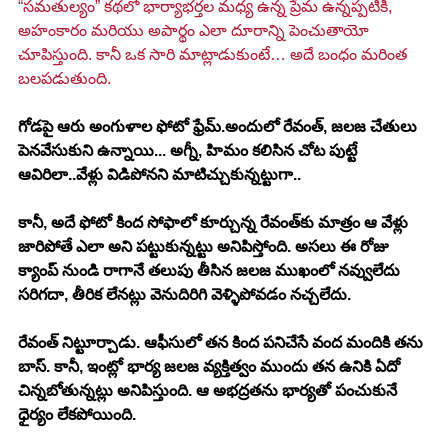
“సమతుల్యం” కథలో భార్యాభర్తల మధ్య ఉన్న ప్రేమ ఉన్నప్పటికీ, 
అహంకారం మరియు అపార్థం ఎలా దూరాన్ని పెంచుతాయో 
చూపిస్తుంది. కానీ ఒక సారి మాట్లాడుకుంటే… అదే బంధం మరింత 
బలపడుతుంది.
గోడపై ఆరు అంగుళాల ఫోటో ఫ్రేమ్.అందులో రేవంత్, జలజ చేతులు 
పెనవేసుకుని ఉన్నాయి... అగ్నీ, హిమం కలిసిన చోట పుట్టే 
ఆవిరిలా..వేళ్లు విడిపోనని మాటిచ్చుకున్నట్టుగా..
కానీ, అదే ఫోటో కింద సోఫాలో కూర్చున్న రేవంత్‌కు మాత్రం ఆ వేళ్లు 
జారిపోతే ఎలా అని పట్టుకున్నట్టు అనిపిస్తోంది. అసలు ఈ రోజు 
క్యాంప్ నుండి రాగానే తలుపు తీసిన జలజ ముఖంలో నవ్వులేదు 
సరిగదా, తీరిక లేనట్లు వెనుదిరిగి వెళ్ళిపోవడం నచ్చలేదు.
రేవంత్ నిట్టూర్చాడు. ఆఫీసులో తన కింద పనిచేసే వంద మందికి తను 
బాస్. కానీ, ఇంట్లో భార్య జలజ వ్యక్తిత్వం ముందు తన ఉనికి ఏదో 
చిన్నబోతున్నట్లు అనిపిస్తుంది. ఆ అభద్రతను భార్యతో పంచుకునే 
ధైర్యం లేకపోయింది.