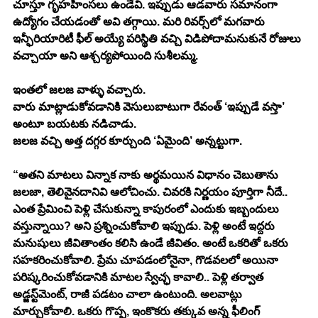
చూస్తూ గృహహింసలు ఉండేవి. ఇప్పుడు ఆడవారు సమానంగా 
ఉద్యోగం చేయడంతో అవి తగ్గాయి. మరి రివర్స్‌లో మగవారు 
ఇన్ఫీరియారిటీ ఫీల్ అయ్యే పరిస్థితి వచ్చి విడిపోదామనుకునే రోజులు 
వచ్చాయా అని ఆశ్చర్యపోయింది సుశీలమ్మ.
ఇంతలో జలజ వాళ్ళు వచ్చారు.
వారు మాట్లాడుకోవడానికి వెసులుబాటుగా రేవంత్ ‘ఇప్పుడే వస్తా’ 
అంటూ బయటకు నడిచాడు.
జలజ వచ్చి అత్త దగ్గర కూర్చుంది ‘ఏమైంది’ అన్నట్టుగా.
“అతని మాటలు విన్నాక నాకు అర్థమయిన విధానం చెబుతాను 
జలజా, తెలివైనదానివి ఆలోచించు. చివరకి నిర్ణయం పూర్తిగా నీదే.. 
ఎంత ప్రేమించి పెళ్లి చేసుకున్నా కాపురంలో ఎందుకు ఇబ్బందులు 
వస్తున్నాయి? అని ప్రశ్నించుకోవాలి ఇప్పుడు. పెళ్లి అంటే ఇద్దరు 
మనుషులు జీవితాంతం కలిసి ఉండే జీవితం. అంటే ఒకరితో ఒకరు 
సహకరించుకోవాలి. ప్రేమ చూపడంలోనైనా, గొడవలలో అయినా 
పరిష్కరించుకోవడానికి మాటల స్వేచ్ఛ కావాలి.. పెళ్లి తర్వాత 
అడ్జస్ట్‌మెంట్, రాజీ పడటం చాలా ఉంటుంది. అలవాట్లు 
మార్చుకోవాలి. ఒకరు గొప్ప, ఇంకొకరు తక్కువ అన్న ఫీలింగ్ 