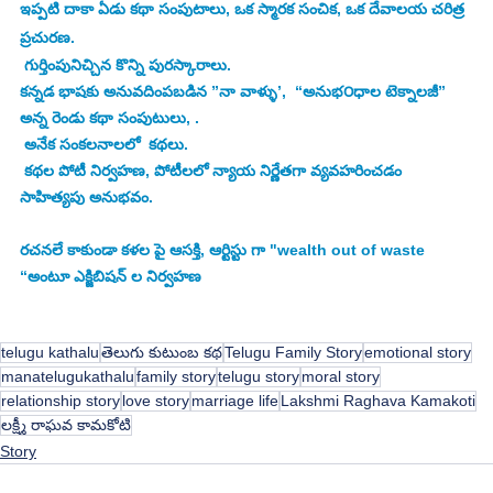
ఇప్పటి దాకా ఏడు కథా సంపుటాలు, ఒక స్మారక సంచిక, ఒక దేవాలయ చరిత్ర 
ప్రచురణ.
 గుర్తింపునిచ్చిన కొన్ని పురస్కారాలు.
కన్నడ భాషకు అనువదింపబడిన ”నా వాళ్ళు’,  “అనుభ౦ధాల టెక్నాలజీ” 
అన్న రెండు కథా సంపుటులు, . 
 అనేక సంకలనాలలో  కథలు.
 కథల పోటీ నిర్వహణ, పోటీలలో న్యాయ నిర్ణేతగా వ్యవహరించడం 
సాహిత్యపు అనుభవం.
రచనలే కాకుండా కళల పై ఆసక్తి, ఆర్టిస్టు గా "wealth out of waste 
“అంటూ ఎక్జిబిషన్ ల నిర్వహణ
telugu kathalu
తెలుగు కుటుంబ కథ
Telugu Family Story
emotional story
manatelugukathalu
family story
telugu story
moral story
relationship story
love story
marriage life
Lakshmi Raghava Kamakoti
లక్ష్మీ రాఘవ కామకోటి
Story