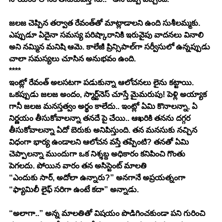
జలజ చెప్పిన తర్వాత రేవంత్‌తో మాట్లాడాలని ఉంది సుశీలమ్మకు. 
ఎప్పుడూ ఏదైనా సమస్య పరిష్కారానికి ఇరువైపు వాదనలు వినాలి 
అని నమ్మిన మనిషి ఆమె. కాలేజీ ప్రిన్సిపాల్‌గా సర్వీసులో ఉన్నప్పుడు 
చాలా సమస్యలు చూసిన అనుభవం ఉంది.
****
ఇంట్లో రేవంత్ అలసటగా పడుకున్నా ఆలోచనలు లైను కట్టాయి. 
ఒకప్పుడు జలజ అందం, స్మార్ట్‌నెస్ చూస్తే మైమరుపు! పెళ్లి అయ్యాక 
గానీ జలజ మనస్తత్వం అర్థం కాలేదు.. ఇంట్లో ఏమి కొనాలన్నా, ఏ 
నిర్ణయం తీసుకోవాలన్నా తనదే పై చేయి.. ఆఖరికి తనను దగ్గర 
తీసుకోవాలన్నా ఏదో బెరుకు అనిపిస్తుంది. తన మనసుకు నచ్చిన 
విధంగా భార్య ఉండాలని ఆలోచన వస్తే తప్పేంటి? తనతో ఏమి 
చెప్పాలన్నా ముందుగా ఒక నిశ్శబ్ద అధికారం కనిపించి గొంతు 
పెగలదు. పోయిన వారం తన అసిస్టెంట్ మాలతి
“ఎందుకు సార్, అదోలా ఉన్నారు?” అనగానే అప్రయత్నంగా 
“ఫ్యామిలీ లైఫ్ సరిగా ఉంటే కదా” అన్నాడు.
“అలాగా..” అన్న మాలతితో విషయం పొడిగించకుండా పని గురించి 