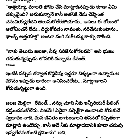
“అత్తయ్యా, మాలతి ఫోను చేసి మాట్లాడినప్పుడు కూడా ఏమి 
తక్కువైంది? అనుకున్నానే కానీ అతనికి నేను చెప్పేంత 
చనువియ్యలేదని తెలుసుకోలేకపోయాను.. అసలు ఈ కోణంలో 
ఆలోచించనే లేదు.. దిద్దుకోవడం నావంతు. సరిచేసుకుంటాను.. 
థాంక్స్ అత్తయ్యా” అంటూ వంగి సుశీలమ్మ కాళ్ళు తాకింది.
“నాకు తెలుసు జలజా, నీవు సరిజేసుకోగలవని” అని భుజం 
తడుతున్నప్పుడు లోపలికి వచ్చాడు రేవంత్.
*****
ఇంటికి వచ్చిన తర్వాత కొద్దిసేపు ఇద్దరూ నిశ్శబ్దంగా ఉన్నారు.ఆ 
మౌనం ఇప్పుడు భారంగా అనిపించలేదు... మాట్లాడాలని 
కోరుతున్నట్టుగా ఉంది.
జలజ మెల్లిగా “రేవంత్... నన్ను చూసి నీకు ఇన్ఫీరియర్ ఫీలింగ్ 
వస్తుందనుకోలేదు. నిజమే! ఏదైనా పర్ఫెక్ట్‌గా ఉండాలని కోరుకునే 
స్వభావం నాది. మన జీవితం బాగుండాలని తపనతో కచ్చితంగా 
మాట్లాడి ఉండొచ్చు. కానీ అదే నీకు మాట్లాడడానికి కూడా చనువు 
ఇవ్వలేదనుకుంటే క్షమించు” అని,