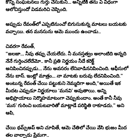
కొన్ని సంఘటనలు గుర్తు చేసుకుని... అన్నిటికీ తను ఏ విధంగా 
ఆలోచిస్తుందో విడమరిచి చెప్పింది.
అప్పుడు రేవంత్‌లో ఎప్పటినుంచో బిగుసుకున్న మాటలు బయటకు 
వచ్చాయి. తన మనసును ఆమె ముందు ఉంచాడు..
చివరగా రేవంత్,
“జలజా... నీవు తప్పు చేయలేదు. నీ మనస్తత్వం అలాంటిది అన్నది 
నేనే గుర్తించలేదేమో.. కానీ ప్రతి నిర్ణయం నీదే కరెక్ట్ 
అనిపించినప్పుడు... నేను అవసరం లేనివాడిననిపించింది. ఆఫీసులో 
నేను బాస్. ఇంట్లో మాత్రం... నా మాటకు బరువు లేదనిపించింది.” 
అంటున్న రేవంత్ చేయి పట్టుకుని నెమ్మదిగా అంది,“అయితే ఇక 
మీదట ఎప్పుడూ నిర్ణయాలు ‘మనవి’ అవుతాయి. అన్ని 
అభిప్రాయాలు నిర్మొహమాటంగా చెప్పుకుందాం. అంతే కానీ నీవు 
‘మన’ గురించి బయటవారితో మాట్లాడే పరిస్థితి రాకూడదు.” అని 
ఆపి,
చేయి థమ్స్అప్ అని చూపితే, ఆమె చేతిలో చేయి వేసి భుజం మీద 
తల వాల్చాడు ప్రేమగా..