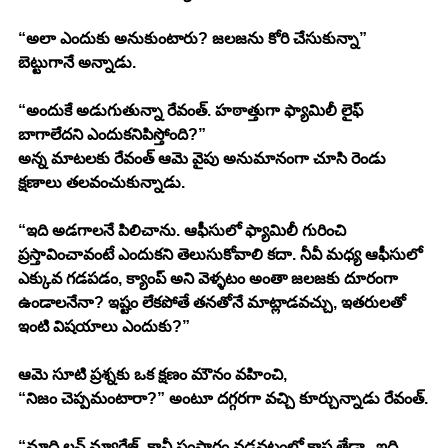
“అలా ఎందుకు అనుకుంటారు? జలజను కోరి చేసుకున్నా” 
బెట్టుగానే అన్నాడు.
“అందుకే అడుగుతున్నా రేవంత్. హఠాత్తుగా ఫ్యామిలీ లైఫ్ 
బాగాలేదని ఎందుకనిపిస్తోంది?” 
అన్న మాటలకు రేవంత్ ఆమె వైపు అనుమానంగా చూసి రెండు 
క్షణాలు తలవంచుకున్నాడు.
“ఇది అడగాలనే పిలిచాను. ఆఫీసులో ఫ్యామిలీ గురించి 
ప్రస్తావించావంటే ఎందుకని తెలుసుకోవాలి కదా. నీవీ మధ్య ఆఫీసులో 
ఎక్కువ గడపడం, క్యాంప్ అని వెళ్ళటం అంతా జలజకు దూరంగా 
ఉండాలనేనా? ఇష్టం లేకపోతే తనతోనే మాట్లాడవచ్చు, ఇతరులతో 
ఇంటి విషయాలు ఎందుకు?” 
ఆమె సూటి ప్రశ్నకు ఒక క్షణం మౌనం వహించి,
“నిజం చెప్పమంటారా?” అంటూ దగ్గరగా వచ్చి కూర్చున్నాడు రేవంత్.
“మాది లవ్ మ్యారేజ్. కానీ సంసారం నడవటంలో కాస్త తేడా.. ఇది 