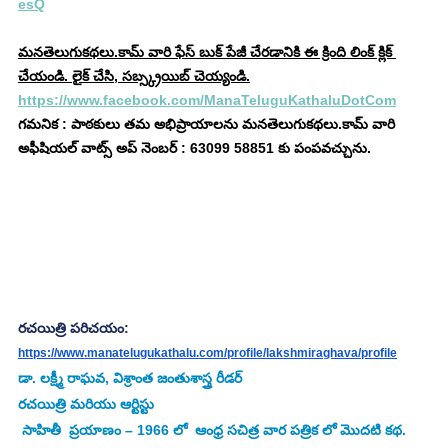
esQ
మనతెలుగుకథలు.కామ్ వారి ఫేస్ బుక్ పేజీ చేరడానికి ఈ క్రింది లింక్ క్లిక్ 
చేయండి. లైక్ చేసి, సబ్స్క్రయిబ్ చెయ్యండి.
https://www.facebook.com/ManaTeluguKathaluDotCom
గమనిక : పాఠకులు తమ అభిప్రాయాలను మనతెలుగుకథలు.కామ్ వారి 
అఫీషియల్ వాట్స్ అప్ నెంబర్ : 63099 58851 కు పంపవచ్చును.
రచయిత్రి పరిచయం:
https://www.manatelugukathalu.com/profile/lakshmiraghava/profile
డా. లక్ష్మీ రాఘవ, విశ్రాంత జంతుశాస్త్ర రీడర్ 
రచయిత్రి మరియు ఆర్టిస్టు 
 సాహితీ  ప్రయాణం – 1966 లో  ఆంధ్ర సచిత్ర వార పత్రిక లో మొదటి కథ.