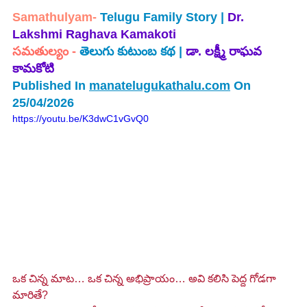
Samathulyam-
 Telugu Family Story
| 
Dr. 
Lakshmi Raghava Kamakoti
సమతుల్యం -
 తెలుగు కుటుంబ కథ | 
డా. లక్ష్మీ రాఘవ 
కామకోటి
Published In 
manatelugukathalu.com
 On 
25/04/2026
https://youtu.be/K3dwC1vGvQ0
ఒక చిన్న మాట… ఒక చిన్న అభిప్రాయం… అవి కలిసి పెద్ద గోడగా 
మారితే?