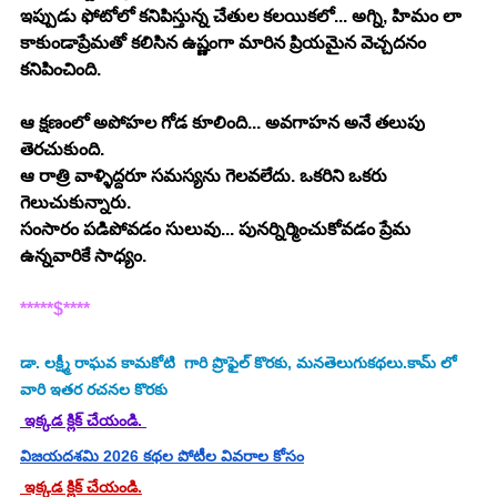
ఇప్పుడు ఫోటోలో కనిపిస్తున్న చేతుల కలయికలో... అగ్ని, హిమం లా 
కాకుండాప్రేమతో కలిసిన ఉష్ణంగా మారిన ప్రియమైన వెచ్చదనం 
కనిపించింది.
ఆ క్షణంలో అపోహల గోడ కూలింది... అవగాహన అనే తలుపు 
తెరచుకుంది.
ఆ రాత్రి వాళ్ళిద్దరూ సమస్యను గెలవలేదు. ఒకరిని ఒకరు 
గెలుచుకున్నారు.
సంసారం పడిపోవడం సులువు... పునర్నిర్మించుకోవడం ప్రేమ 
ఉన్నవారికే సాధ్యం.
*****$****
డా. లక్ష్మీ రాఘవ కామకోటి  గారి ప్రొఫైల్ కొరకు, మనతెలుగుకథలు.కామ్ లో 
వారి ఇతర రచనల కొరకు
 ఇక్కడ క్లిక్ చేయండి. 
విజయదశమి 2026 కథల పోటీల వివరాల కోసం
 ఇక్కడ క్లిక్ చేయండి.