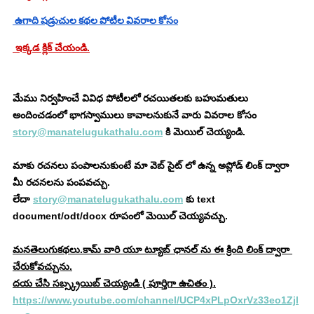
 ఉగాది షడ్రుచుల కథల పోటీల వివరాల కోసం
 ఇక్కడ క్లిక్ చేయండి.
మేము నిర్వహించే వివిధ పోటీలలో రచయితలకు బహుమతులు 
అందించడంలో భాగస్వాములు కావాలనుకునే వారు వివరాల కోసం 
story@manatelugukathalu.com
 కి మెయిల్ చెయ్యండి.
మాకు రచనలు పంపాలనుకుంటే మా వెబ్ సైట్ లో ఉన్న అప్లోడ్ లింక్ ద్వారా 
మీ రచనలను పంపవచ్చు.
లేదా 
story@manatelugukathalu.com
 కు text 
document/odt/docx రూపంలో మెయిల్ చెయ్యవచ్చు.
మనతెలుగుకథలు.కామ్ వారి యూ ట్యూబ్ ఛానల్ ను ఈ క్రింది లింక్ ద్వారా 
చేరుకోవచ్చును.
దయ చేసి సబ్స్క్రయిబ్ చెయ్యండి ( పూర్తిగా ఉచితం ).
https://www.youtube.com/channel/UCP4xPLpOxrVz33eo1Zjl