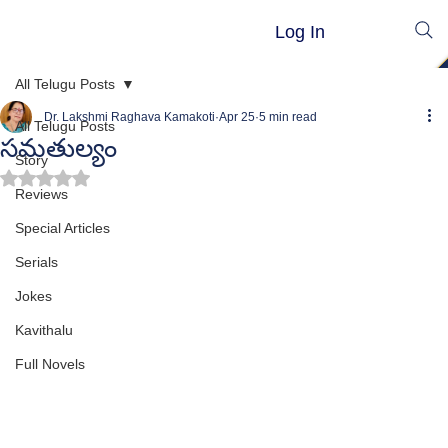
Log In
All Telugu Posts
Dr. Lakshmi Raghava Kamakoti
Apr 25
5 min read
All Telugu Posts
సమతుల్యం
Story
Rated NaN out of 5 stars.
Reviews
Special Articles
Serials
Jokes
Kavithalu
Full Novels