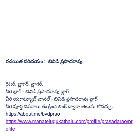
రచయిత పరిచయం :  బివిడి ప్రసాదరావు.
రైటర్, బ్లాగర్, వ్లాగర్.
వీరి బ్లాగ్ - బివిడి ప్రసాదరావు బ్లాగ్
వీరి యూట్యూబ్ ఛానల్ - బివిడి ప్రసాదరావు వ్లాగ్
వీరి పూర్తి వివరాలు ఈ క్రింది లింక్ ద్వారా తెలుసు కోవచ్చు.
https://about.me/bvdprao
https://www.manatelugukathalu.com/profile/prasadarao/pr
ofile