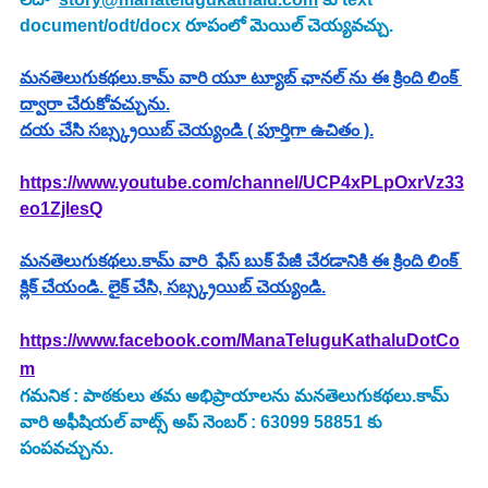
document/odt/docx రూపంలో మెయిల్ చెయ్యవచ్చు.
మనతెలుగుకథలు.కామ్ వారి యూ ట్యూబ్ ఛానల్ ను ఈ క్రింది లింక్ 
ద్వారా చేరుకోవచ్చును.
దయ చేసి సబ్స్క్రయిబ్ చెయ్యండి ( పూర్తిగా ఉచితం ).
https://www.youtube.com/channel/UCP4xPLpOxrVz33
eo1ZjlesQ
మనతెలుగుకథలు.కామ్ వారి  ఫేస్ బుక్ పేజీ చేరడానికి ఈ క్రింది లింక్ 
క్లిక్ చేయండి. లైక్ చేసి, సబ్స్క్రయిబ్ చెయ్యండి.
https://www.facebook.com/ManaTeluguKathaluDotCo
m
గమనిక : పాఠకులు తమ అభిప్రాయాలను మనతెలుగుకథలు.కామ్ 
వారి అఫీషియల్ వాట్స్ అప్ నెంబర్ : 63099 58851 కు 
పంపవచ్చును.