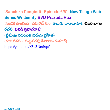
'Sanchika Pongindi - Episode 6/6'
 - New Telugu Web 
Series Written By 
BVD Prasada Rao 
'సంచిక పొంగింది - ఎపిసోడ్ 6/6'
 తెలుగు ధారావాహిక  
చివరి భాగం
రచన: 
బివిడి ప్రసాదరావు
(ప్రముఖ రచయిత బిరుదు గ్రహీత)
(కథా పఠనం: మల్లవరపు సీతారాం కుమార్)
https://youtu.be/X8cZNm9qcfs
జరిగిన కథ: