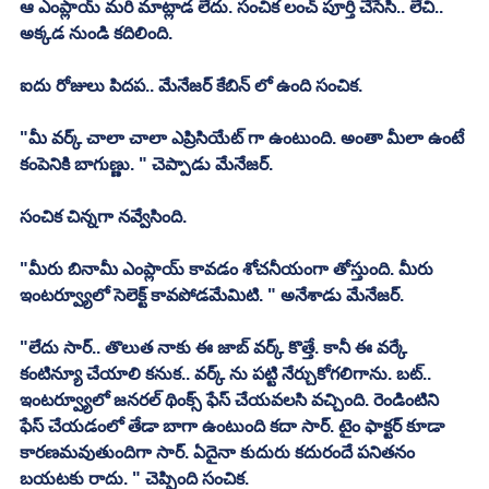
ఆ ఎంప్లాయ్ మరి మాట్లాడ లేదు. సంచిక లంచ్ పూర్తి చేసేసి.. లేచి.. 
అక్కడ నుండి కదిలింది. 
ఐదు రోజులు పిదప.. మేనేజర్ కేబిన్ లో ఉంది సంచిక. 
"మీ వర్క్ చాలా చాలా ఎప్రిసియేట్ గా ఉంటుంది. అంతా మీలా ఉంటే 
కంపెనికి బాగుణ్ణు. " చెప్పాడు మేనేజర్. 
సంచిక చిన్నగా నవ్వేసింది. 
"మీరు బినామీ ఎంప్లాయ్ కావడం శోచనీయంగా తోస్తుంది. మీరు 
ఇంటర్వ్యూలో సెలెక్ట్ కావపోడమేమిటి. " అనేశాడు మేనేజర్. 
"లేదు సార్.. తొలుత నాకు ఈ జాబ్ వర్క్ కొత్తే. కానీ ఈ వర్కే 
కంటిన్యూ చేయాలి కనుక.. వర్క్ ను పట్టి నేర్చుకోగలిగాను. బట్.. 
ఇంటర్వ్యూలో జనరల్ థింక్స్ ఫేస్ చేయవలసి వచ్చింది. రెండింటిని 
ఫేస్ చేయడంలో తేడా బాగా ఉంటుంది కదా సార్. టైం ఫాక్టర్ కూడా 
కారణమవుతుందిగా సార్. ఏదైనా కుదురు కదురందే పనితనం 
బయటకు రాదు. " చెప్పింది సంచిక. 