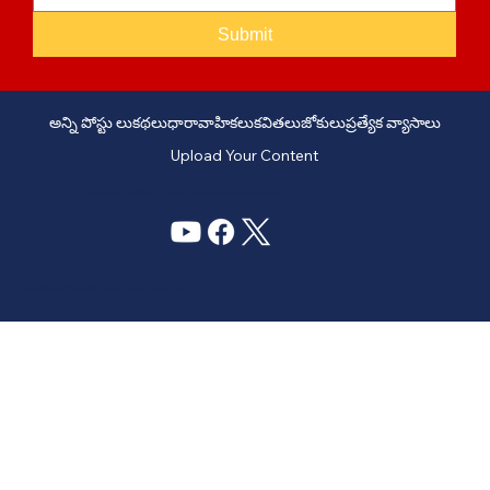
Submit
అన్ని పోస్టు లు
కథలు
ధారావాహికలు
కవితలు
జోకులు
ప్రత్యేక వ్యాసాలు
Upload Your Content
PHONE: +91 6309958851 - EMAIL:
story@manatelugukathalu.com
© 2035
Designed & Digital Marketing by Agency Conversion Guru
.