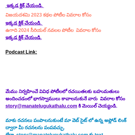
ఇక్కడ క్లిక్ చేయండి. 
విజయదశమి 2023 కథల పోటీల వివరాల కోసం
ఇక్కడ క్లిక్ చేయండి.
ఉగాది 2024 సీరియల్ నవలల పోటీల  వివరాల కోసం 
ఇక్కడ క్లిక్ చేయండి.
Podcast Link:
మేము నిర్వహించే వివిధ పోటీలలో రచయితలకు బహుమతులు 
అందించడంలో భాగస్వాములు కావాలనుకునే వారు  వివరాల కోసం 
story@manatelugukathalu.com
 కి మెయిల్ చెయ్యండి.
మాకు రచనలు పంపాలనుకుంటే మా వెబ్ సైట్ లో ఉన్న అప్లోడ్ లింక్ 
ద్వారా మీ రచనలను పంపవచ్చు.
లేదా  
story@manatelugukathalu.com
 కు text 