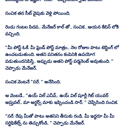
సంచిక తన సీట్ వైపుకు వెళ్లి పోయింది. 
రెండు గంటల పిదప.. మేనేజర్ కాల్ తో.. సంచిక.. ఆయన కేబిన్ లోకి 
వచ్చింది. 
"మీ పోస్ట్ ఓకే. మీ ఫ్రెండ్ పోస్ట్ మాత్రం.. నెల రోజుల పాటు టెస్టింగ్ లో 
ఉంచబడుతుంది. అతని పనితనం కంపెనికి ఉపయోగ 
పడుతుందనిపిస్తే.. అప్పుడు అతని పోస్ట్ పర్మనెంట్ అవుతుంది. " 
చెప్పాడు మేనేజర్. 
సంచిక వెంటనే "సరే. " అనేసింది. 
ఆ వెంబడే.. "ఉయ్ విల్ ఎచీవ్.. ఉయ్ విల్ షూర్లీ గెట్ యువర్ 
అప్రువల్.. మా ఆర్డర్స్ మాకు ఇప్పించండి సార్. " చెప్పేసింది సంచిక. 
"సరే. రేపు మీతో పాటు అతనిని తీసుకు రండి. మీ ఇద్దరూ మీ మీ 
సర్టిఫికేట్స్ ను తెచ్చుకోండి. " చెప్పాడు మేనేజర్. 