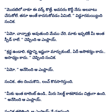
"మొదటిలో నాకూ ఈ వర్క్ కొత్తే. అవసరం కొద్దీ నేను అలవాటు 
చేసుకోలే. తనూ అంతే కాదనుకోవడం ఏమిటి. " విడ్డూరమయ్యింది 
సంచిక. 
"ఏమో. చాన్నాళ్లు అవుతుంది మేము చేరి. మాకు ఇప్పటికీ మీ అంత 
స్పీడ్ రాలే. " చెప్పింది ఆ ఎంప్లాయ్. 
"శ్రద్ధ ఉండాలి. కష్టాన్ని ఇష్టంగా మార్చుకుంటే.. ఏదీ అసౌకర్యం కాదు.. 
అసాధ్యం కాదు. " చెప్పింది సంచిక. 
"ఏమో. " అనేసింది ఆ ఎంప్లాయ్. 
సంచిక.. తల దించుకొని.. లంచ్ కొనసాగిస్తుంది. 
"మీకు ఇంత టాలెంట్ ఉండి.. మీరు సెలక్ట్ కాకపోవడం చిత్రంగా ఉంది. 
" అనేసింది ఆ ఎంప్లాయ్. 
సంచిక తలెత్తింది. ఆ ఎంప్లాయ్ నే చూస్తుంది. 