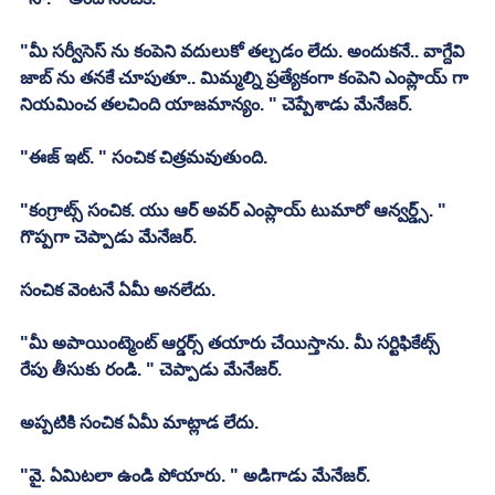
"మీ సర్వీసెస్ ను కంపెని వదులుకో తల్చడం లేదు. అందుకనే.. వాగ్దేవి 
జాబ్ ను తనకే చూపుతూ.. మిమ్మల్ని ప్రత్యేకంగా కంపెని ఎంప్లాయ్ గా 
నియమించ తలచింది యాజమాన్యం. " చెప్పేశాడు మేనేజర్. 
"ఈజ్ ఇట్. " సంచిక చిత్రమవుతుంది. 
"కంగ్రాట్స్ సంచిక. యు ఆర్ అవర్ ఎంప్లాయ్ టుమారో ఆన్వర్డ్స్. " 
గొప్పగా చెప్పాడు మేనేజర్. 
సంచిక వెంటనే ఏమీ అనలేదు. 
"మీ అపాయింట్మెంట్ ఆర్డర్స్ తయారు చేయిస్తాను. మీ సర్టిఫికేట్స్ 
రేపు తీసుకు రండి. " చెప్పాడు మేనేజర్. 
అప్పటికి సంచిక ఏమీ మాట్లాడ లేదు. 
"వై. ఏమిటలా ఉండి పోయారు. " అడిగాడు మేనేజర్. 