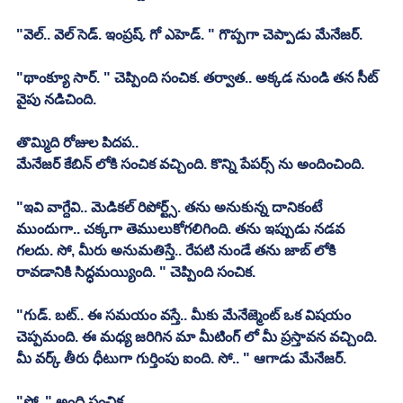
"వెల్.. వెల్ సెడ్. ఇంప్రష్. గో ఎహెడ్. " గొప్పగా చెప్పాడు మేనేజర్. 
"థాంక్యూ సార్. " చెప్పింది సంచిక. తర్వాత.. అక్కడ నుండి తన సీట్ 
వైపు నడిచింది. 
తొమ్మిది రోజుల పిదప.. 
మేనేజర్ కేబిన్ లోకి సంచిక వచ్చింది. కొన్ని పేపర్స్ ను అందించింది. 
"ఇవి వాగ్దేవి.. మెడికల్ రిపోర్ట్స్. తను అనుకున్న దానికంటే 
ముందుగా.. చక్కగా తెములుకోగలిగింది. తను ఇప్పుడు నడవ 
గలదు. సో, మీరు అనుమతిస్తే.. రేపటి నుండే తను జాబ్ లోకి 
రావడానికి సిద్ధమయ్యింది. " చెప్పింది సంచిక. 
"గుడ్. బట్.. ఈ సమయం వస్తే.. మీకు మేనేజ్మెంట్ ఒక విషయం 
చెప్పమంది. ఈ మధ్య జరిగిన మా మీటింగ్ లో మీ ప్రస్తావన వచ్చింది. 
మీ వర్క్ తీరు ధీటుగా గుర్తింపు ఐంది. సో.. " ఆగాడు మేనేజర్. 
"సో. " అంది సంచిక. 