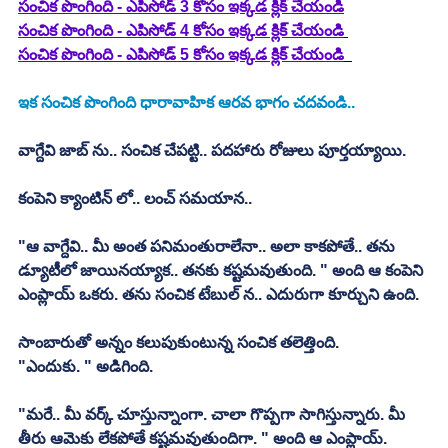
సంచిక పొంగింది - ఎపిసోడ్ 3 కోసం ఇక్కడ క్లిక్ చేయండి
సంచిక పొంగింది - ఎపిసోడ్ 4 కోసం ఇక్కడ క్లిక్ చేయండి
సంచిక పొంగింది - ఎపిసోడ్ 5 కోసం ఇక్కడ క్లిక్ చేయండి
ఇక సంచిక పొంగింది ధారావాహిక ఆరవ భాగం చదవండి.. 
వాగ్దేవి జాబ్ ను.. సంచిక చేపట్టి.. పదహారు రోజులు పూర్తయ్యాయి. 
కంపెని క్యాంటిన్ లో.. లంచ్ సమయాన.. 
"ఆ వాగ్దేవి.. మీ అంత పనిమంతురాలేనా.. అలా కాకపోతే.. తను 
డ్యూటీలో జాయినయ్యాక.. తనకు కష్టమవుతుంది. " అంది ఆ కంపెని 
ఎంప్లాయ్ ఒకరు. తను సంచిక టేబుల్ న.. ఎదురుగా కూర్చుని ఉంది. 
సాంబారుతో అన్నం కలుపుకుంటున్న సంచిక తలెత్తింది. 
"ఎందుకు. " అడిగింది. 
"మరే.. మీ వర్క్ చూస్తున్నాంగా. చాలా గొప్పగా సాగిస్తున్నారు. మీ 
తీరు ఆమెకు లేకపోతే కష్టమవుతుందిగా. " అంది ఆ ఎంప్లాయ్. 