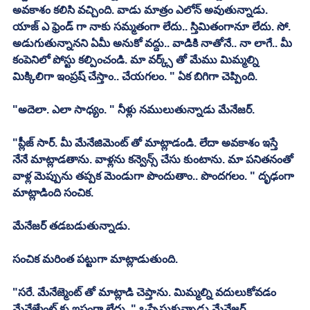
అవకాశం కలిసి వచ్చింది. వాడు మాత్రం ఎలోన్ అవుతున్నాడు. 
యాజ్ ఎ ఫ్రెండ్ గా నాకు సమ్మతంగా లేదు.. స్తిమితంగానూ లేదు. సో. 
అడుగుతున్నానని ఏమీ అనుకో వద్దు.. వాడికి నాతోనే.. నా లాగే.. మీ 
కంపెనిలో పోస్టు కల్పించండి. మా వర్క్స్ తో మేము మిమ్మల్ని 
మిక్కిలిగా ఇంప్రష్ చేస్తాం.. చేయగలం. " ఏక బిగిగా చెప్పింది. 
"అదెలా. ఎలా సాధ్యం. " నీళ్లు నములుతున్నాడు మేనేజర్. 
"ప్లీజ్ సార్. మీ మేనేజిమెంట్ తో మాట్లాడండి. లేదా అవకాశం ఇస్తే 
నేనే మాట్లాడతాను. వాళ్లను కన్వెన్స్ చేసు కుంటాను. మా పనితనంతో 
వాళ్ల మెప్పును తప్పక మెండుగా పొందుతాం.. పొందగలం. " దృఢంగా 
మాట్లాడింది సంచిక. 
మేనేజర్ తడబడుతున్నాడు. 
సంచిక మరింత పట్టుగా మాట్లాడుతుంది. 
"సరే. మేనేజ్మెంట్ తో మాట్లాడి చెప్తాను. మిమ్మల్ని వదులుకోవడం 
మేనేజ్మేంట్ కు ఇష్టంగా లేదు. " ఒప్పేసుకున్నాడు మేనేజర్. 