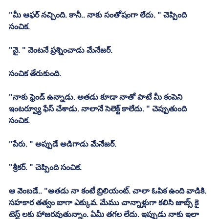
"మీ ఆఫర్ నచ్చింది. కానీ.. నాకు సంతోషంగా లేదు. " చెప్పింది 
సంచిక. 
"వై. " వెంటనే ప్రశ్నించాడు మేనేజర్. 
సంచిక తేరుకుంది. 
"నాకు ఫ్రెండ్ ఉన్నాడు. అతడు కూడా నాతో పాటే మీ కంపెని 
ఇంటర్వ్యూ ఫేస్ చేశాడు. నాలానే సెలెక్ట్ కాలేదు. " చెప్పుతుంది 
సంచిక. 
"పేరు. " అప్పుడే అడిగాడు మేనేజర్. 
"శ్రీకర్. " చెప్పింది సంచిక. 
ఆ వెంబడే.. "అతడు నా కంటే బ్రిలియంట్. చాలా ఓపిక ఉంది వాడికి. 
సహకార తత్వం బాగా ఎక్కువ. మేము చాన్నాళ్లుగా కలిసి జాబ్స్ కై 
టెస్ట్ లకు హాజరవుతున్నాం. ఏమీ తగల లేదు. ఇప్పుడు నాకు ఇలా 