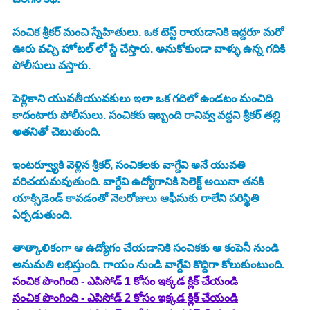
సంచిక శ్రీకర్ మంచి స్నేహితులు. ఒక టెస్ట్ రాయడానికి ఇద్దరూ మరో 
ఊరు వచ్చి హోటల్ లో స్టే చేస్తారు. అనుకోకుండా వాళ్ళు ఉన్న గదికి 
పోలీసులు వస్తారు. 
పెళ్లికాని యువతీయువకులు ఇలా ఒక గదిలో ఉండటం మంచిది 
కాదంటారు పోలీసులు. సంచికకు ఇబ్బంది రానివ్వ వద్దని శ్రీకర్ తల్లి 
అతనితో చెబుతుంది. 
ఇంటర్వ్యూకి వెళ్లిన శ్రీకర్, సంచికలకు వాగ్దేవి అనే యువతి 
పరిచయమవుతుంది. వాగ్దేవి ఉద్యోగానికి సెలెక్ట్ అయినా తనకి 
యాక్సిడెండ్ కావడంతో నెలరోజులు ఆఫీసుకు రాలేని పరిస్థితి 
ఏర్పడుతుంది. 
తాత్కాలికంగా ఆ ఉద్యోగం చేయడానికి సంచికకు ఆ కంపెనీ నుండి 
అనుమతి లభిస్తుంది. గాయం నుండి వాగ్దేవి కొద్దిగా కోలుకుంటుంది. 
సంచిక పొంగింది - ఎపిసోడ్ 1 కోసం ఇక్కడ క్లిక్ చేయండి
సంచిక పొంగింది - ఎపిసోడ్ 2 కోసం ఇక్కడ క్లిక్ చేయండి