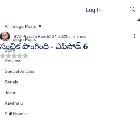
Log In
All Telugu Posts
BVD Prasada Rao
Jul 24, 2023
5 min read
All Telugu Posts
సంచిక పొంగింది - ఎపిసోడ్ 6
Story
Rated NaN out of 5 stars.
Reviews
Special Articles
Serials
Jokes
Kavithalu
Full Novels