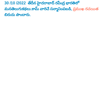
30 /10 /2022  తేదీన హైదరాబాద్ రవీంద్ర భారతిలో 
మనతెలుగుకథలు.కామ్ వారిచే సన్మానింపబడి, 
ప్రముఖ రచయిత
బిరుదు పొందారు.