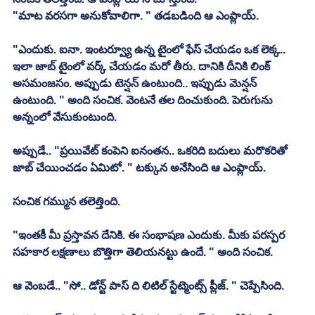
"మాట వరసగా అనుకోవాలిగా. " తడబడింది ఆ ఎంప్లాయ్. 
"ఎందుకు. ఐనా. ఇంటర్వ్యూ ఉన్న టైంలో ఫేస్ చేయడం ఒక లెక్క.. 
ఇలా జాబ్ టైంలో వర్క్ చేయడం మరో తీరు. దానికి దీనికి లింక్ 
అసమంజసం. అప్పుడు టెన్షన్ ఉంటుంది.. ఇప్పుడు మెన్షన్ 
ఉంటుంది. " అంది సంచిక. వెంటనే తల దించుకుంది. పెరుగును 
అన్నంలో వేసుకుంటుంది. 
అప్పుడే.. "ప్రయివేట్ కంపెని ఐనంతన.. ఒకరిది బదులు మరొకరితో 
జాబ్ చేయించడం ఏమిటో. " టక్కున అనేసింది ఆ ఎంప్లాయ్. 
సంచిక గమ్మున తలెత్తింది. 
"ఇంతకీ మీ ప్రస్తావన దేనికి. ఈ సంభాషణ ఎందుకు. మీకు పరస్పర 
సహకార లక్షణాలు బొత్తిగా తెలియనట్టు ఉందే. " అంది సంచిక. 
ఆ వెంబడే.. "సో.. డోన్ట్ పాస్ ది లిటిల్ స్టేట్మెంట్స్ ప్లీజ్. " చెప్పేసింది. 