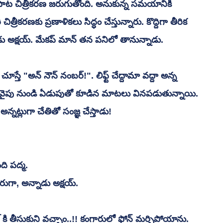
్రీకరణకు ప్రణాళికలు సిద్ధం చేస్తున్నారు. కొద్దిగా తీరిక 
ాడు అక్షయ్. మేకప్ మాన్ తన పనిలో తానున్నాడు.
లి వైపు నుండి ఏడుపుతో కూడిన మాటలు వినపడుతున్నాయి. 
్నట్లుగా చేతితో సంజ్ఞ చేస్తాడు!
ది పద్మ.
రుగా, అన్నాడు అక్షయ్.
టల్ కి తీసుకుని వచ్చాం..!! కంగారులో ఫోన్ మర్చిపోయాను. 