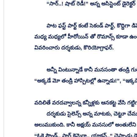
 	“సార్..! షాట్ రెడీ!” అన్న అసిస్టెంట్ డైర
 	పాట ఫస్ట్ పార్ట్ కంటే సెకండ్ పార్ట్, కొద్దిగా డిఫెరెంట్ గా ఉంటుందని, మితిమీరి స్టెప్పులు వేయాలని, 
మధ్య మధ్యలో హీరోయిన్ తో రొమాన్స్ కూడా ఉంటు
వివరించారు దర్శకుడు, కొరియోగ్రాఫర్.
 	అన్నీ వింటున్నాడే కానీ మనసంతా తండ్రి గుర
“అక్కడే మో తండ్రి హాస్పిటల్లో ఉన్నాడు!”, “ఇక
వదిలితే వరదవ్వాలన్న కన్నీళ్లకు ఆనకట్ట వేసి గట్టి
 	దర్శకుడు సైలెన్స్ అన్న మాటకు, చెట్టూ చేమలు కూడా విన్నట్టున్నాయి. చుట్టూ అంతా నిశ్శబ్దం 
అలుముకుంది. కానీ అక్షయ్ మనసులో అంతులేని
“ఓకె సౌండ్.. స్టార్ట్ కెమెరా.. యాక్షన్..” చెప్పాడు డైర