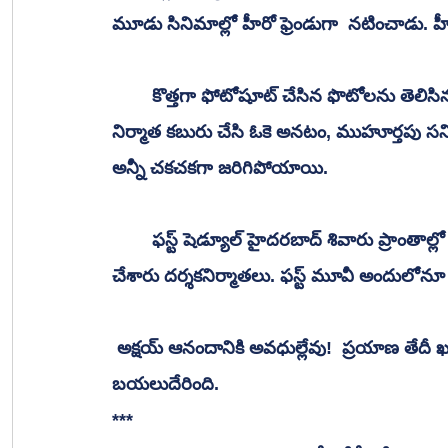
మూడు సినిమాల్లో హీరో ఫ్రెండుగా  నటించాడు. హ
 	కొత్తగా ఫోటోషూట్ చేసిన ఫొటోలను తెలిసిన దర్శక నిర్మాతలకు, స్టూడియోలకి పంపటం, తెలిసిన 
నిర్మాత కబురు చేసి ఓకె అనటం, ముహూర్తపు సన్నివే
అన్నీ చకచకగా జరిగిపోయాయి.
 	ఫస్ట్ షెడ్యూల్ హైదరబాద్ శివారు ప్రాంతాల్లో చిత్రీకరణ జరిగింది. సెకండ్ షెడ్యూల్ కులుమనాలి ప్లాన్ 
చేశారు దర్శకనిర్మాతలు. ఫస్ట్ మూవీ అందులోనూ 
 అక్షయ్ ఆనందానికి అవధుల్లేవు!  ప్రయాణ తేదీ ఖరారైంది. అన్నీ ఏర్పాట్లతో చిత్ర యూనిట్ మానాలి 
బయలుదేరింది.
***