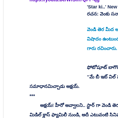
'Star ki..' N
రచన: వెంకు సన
వెండి తెర మీద ఆన
విషాదం ఉంటుంద
గారు రచించారు.
ఫోటోషూట్ బాగొచ్చ
"మే బీ ఇట్ విల్
సమాధానమిచ్చాడు అక్షయ్.
***
 	అక్షయ్! హీరో అవ్వాలని.. స్టార్ గా వెండి తెరపై వెలిగిపోవాలని కలలు కనే వాళ్ళలో అతడూ ఒకడు. 
మిడిల్ క్లాస్ ఫ్యామిలీ నుండి, అదీ ఎటువంటి సినిమ