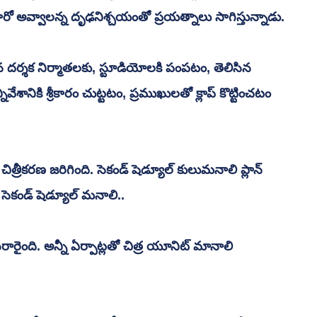
ీరో అవ్వాలన్న దృఢనిశ్చయంతో ప్రయత్నాలు సాగిస్తున్నాడు.
శానికి శ్రీకారం చుట్టటం, ప్రముఖులతో క్లాప్ కొట్టించటం 
సెకండ్ షెడ్యూల్ మనాలి..