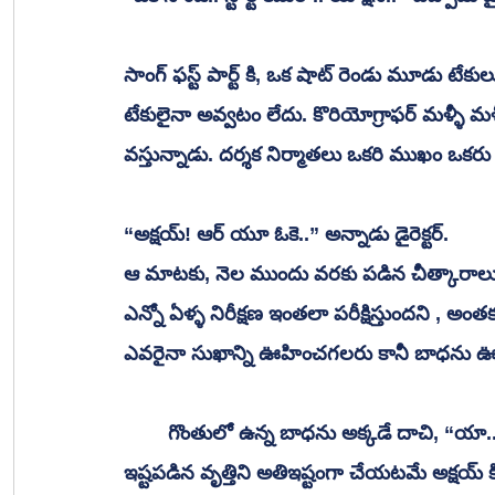
సాంగ్ ఫస్ట్ పార్ట్ కి, ఒక షాట్ రెండు మూడు టేకు
టేకులైనా అవ్వటం లేదు. కొరియోగ్రాఫర్ మళ్ళీ మళ్
వస్తున్నాడు. దర్శక నిర్మాతలు ఒకరి ముఖం ఒకరు
“అక్షయ్! ఆర్ యూ ఓకె..” అన్నాడు డైరెక్టర్.
ఆ మాటకు, నెల ముందు వరకు పడిన చీత్కారాలు, చ
ఎన్నో ఏళ్ళ నిరీక్షణ ఇంతలా పరీక్షిస్తుందని , 
ఎవరైనా సుఖాన్ని ఊహించగలరు కానీ బాధను 
 	గొంతులో ఉన్న బాధను అక్కడే దాచి, “యా.. ఐ యామ్ ఫైన్! ఐ యామ్ ఫైన్! అన్నాడు అక్షయ్. 
ఇష్టపడిన వృత్తిని అతిఇష్టంగా చేయటమే అక్షయ్ కి త