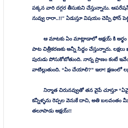
పక్కన వారి దగ్గర తీసుకుని చేస్తున్నాను. ఆప
నువ్వు రారా..!!" ఏడుస్తూ విషయం చెప్పి ఫోన్ పెట్
 	ఆ మాటకు ఏం మాట్లాడాలో అక్షయ్ కి అర్థం కాలేదు. చుట్టూ చూశాడు! చిత్ర యూనిట్, మిగిలిన సగం 
పాట చిత్రీకరణకు అన్నీ సిద్ధం చేస్తున్నారు. లక్షలు ఖర
పురుడు పోసుకోబోతుంది. నాన్న ప్రాణం కంటే ఇవేం
వాటిల్లుతుంది. “ఏం చేయాలి?” ఇలా! క్షణంలో
 	నిర్మాత చిరునవ్వుతో తన వైపే చూస్తూ “ఏమైంది?” అన్నట్లుగా కళ్ళు ఎగరేశాడు. ఉబికి వస్తున్న 
కన్నీళ్ళను రెప్పల వెనుకే దాచి, అతి బలవంతం మీద
తలూపాడు అక్షయ్!!