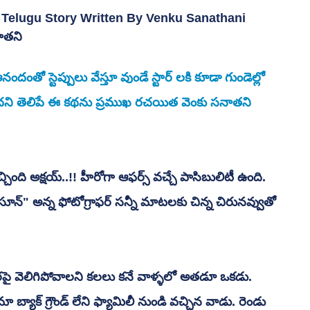
ew Telugu Story Written By Venku Sanathani
ాతని
ందంతో స్టెప్పులు వేస్తూ వుండే స్టార్ లకి కూడా గుండెల్లో 
ని తెలిపే ఈ కథను ప్రముఖ రచయిత వెంకు సనాతని 
ింది అక్షయ్..!! హీరోగా ఆఫర్స్ వచ్చే పాసిబులిటీ ఉంది. 
 సూన్" అన్న ఫోటోగ్రాఫర్ సన్నీ మాటలకు చిన్న చిరునవ్వుతో 
ా బ్యాక్ గ్రౌండ్ లేని ఫ్యామిలీ నుండి వచ్చిన వాడు. రెండు 