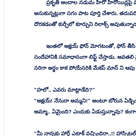
 	ప్రకృతి అందాల నడుమ హీరో హీరోయిన్లపై పాట చిత్రీకరణ జరుగుతోంది. అనుకున్న సమయానికి 
అనుకున్నట్లుగా సగం పాట పూర్తి చేశారు. తదుపరి చిత
దొరకడంతో కుర్చీలో కూర్చుని రిలాక్స్ అవుతున్న
 	ఇంతలో అక్షయ్ ఫోన్ మోగటంతో, ఫోన్ తీసి చూస్తే "అన్ నౌన్ నంబర్!". లిఫ్ట్ చేద్దామా వద్దా అన్న 
సందేహానికి సమాధానంగా లిఫ్ట్ చేస్తాడు. అవత
సరిగా అర్థం కాక పోయేసరికి మేకప్ మాన్ ని ఆపు అన
"హలో.. ఎవరు మాట్లాడేది?"
"అక్షయ్! నేనురా అమ్మని!" అంటూ బోరున ఏడ్చిం
అమ్మా.. ఏమైంది? ఎందుకు ఏడుస్తున్నావు? కంగా
"మీ నాన్నకు హార్ట్ ఎటాక్ వచ్చిందిరా..!! హాస్పి