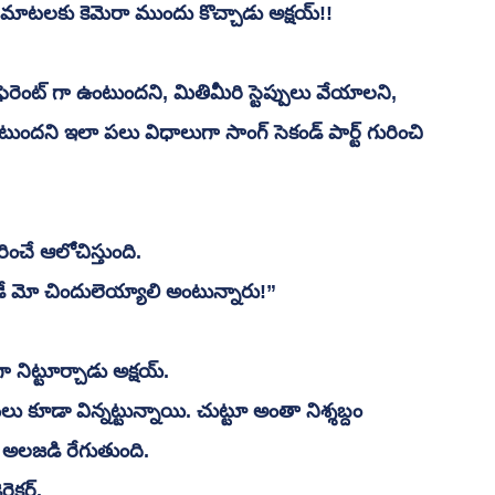
ెక్టర్ మాటలకు కెమెరా ముందు కొచ్చాడు అక్షయ్!!
ందని ఇలా పలు విధాలుగా సాంగ్ సెకండ్ పార్ట్ గురించి 
ించే ఆలోచిస్తుంది. 
్కడే మో చిందులెయ్యాలి అంటున్నారు!” 
గా నిట్టూర్చాడు అక్షయ్.
 అలజడి రేగుతుంది.
ెక్టర్.