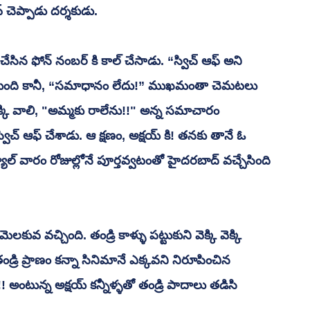
 చెప్పాడు దర్శకుడు.
గ్ అవుతుంది కానీ, “సమాధానం లేదు!” ముఖమంతా చెమటలు 
్కి వాలి, "అమ్మకు రాలేను!!" అన్న సమాచారం 
ిచ్ ఆఫ్ చేశాడు. ఆ క్షణం, అక్షయ్ కి! తనకు తానే ఓ 
ూల్ వారం రోజుల్లోనే పూర్తవ్వటంతో హైదరబాద్ వచ్చేసింది 
తండ్రి ప్రాణం కన్నా సినిమానే ఎక్కవని నిరూపించిన 
! అంటున్న అక్షయ్ కన్నీళ్ళతో తండ్రి పాదాలు తడిసి 