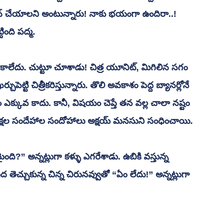
రేషన్ చేయాలని అంటున్నారు! నాకు భయంగా ఉందిరా..! 
టింది పద్మ.
్చుపెట్టి చిత్రీకరిస్తున్నారు. తొలి అవకాశం పెద్ద బ్యానర్లోనే 
 ఎక్కువ కాదు. కానీ, విషయం చెప్తే తన వల్ల చాలా నష్టం 
 లక్షల సందేహాల సందోహాలు అక్షయ్ మనసుని సంధించాయి.
 తెచ్చుకున్న చిన్న చిరునవ్వుతో “ఏం లేదు!” అన్నట్లుగా 