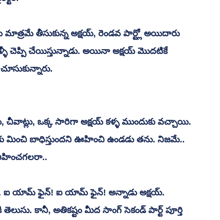
లు మాత్రమే తీసుకున్న అక్షయ్, రెండవ పార్ట్లో అయిదారు 
ళీ చెప్పి చేయిస్తున్నాడు. అయినా అక్షయ్ మొదటికే 
 చూసుకున్నారు.
ీవాట్లు, ఒక్క సారిగా అక్షయ్ కళ్ళ ముందుకు వచ్చాయి. 
అంతకు మించి బాధిస్తుందని ఊహించి ఉండడు తను. నిజమే.. 
ఊహించగలరా..
ెలుసు. కానీ, అతికష్టం మీద సాంగ్ సెకండ్ పార్ట్ పూర్తి  