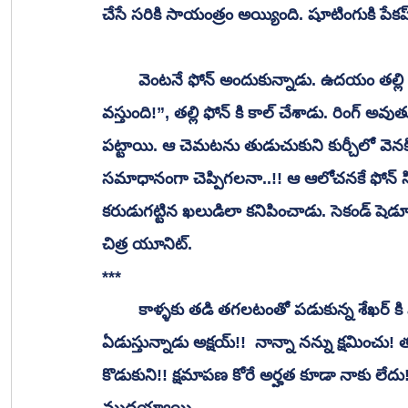
చేసే సరికి సాయంత్రం అయ్యింది. షూటింగుకి పేకప్
 	వెంటనే ఫోన్ అందుకున్నాడు. ఉదయం తల్లి చేసిన ఫోన్ నంబర్ కి కాల్ చేసాడు. “స్విచ్ ఆఫ్ అని 
వస్తుంది!”, తల్లి ఫోన్ కి కాల్ చేశాడు. రిం
పట్టాయి. ఆ చెమటను తుడుచుకుని కుర్చీలో వెనక
సమాధానంగా చెప్పిగలనా..!! ఆ ఆలోచనకే ఫోన్ స్వ
కరుడుగట్టిన ఖలుడిలా కనిపించాడు. సెకండ్ షెడ్య
చిత్ర యూనిట్.
***
	కాళ్ళకు తడి తగలటంతో పడుకున్న శేఖర్ కి మెలకువ వచ్చింది. తండ్రి కాళ్ళు పట్టుకుని వెక్కి వెక్కి 
ఏడుస్తున్నాడు అక్షయ్!!  నాన్నా నన్ను క్షమించు! 
కొడుకుని!! క్షమాపణ కోరే అర్హత కూడా నాకు లేదు!