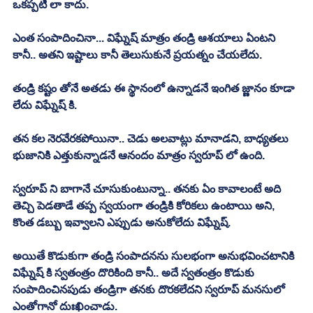
ఒకప్పటి లా కాదు. 
ఎంత సంపాదించినా... విఘ్నేష్ మాత్రం తండ్రి ఆశయాలు ఏంటని 
కానీ.. అతని ఇష్టాలు కానీ తెలుసుకునే ప్రయత్నం చేయలేదు. 
తండ్రి కష్టం తోనే అతడు ఈ స్థానంలో ఉన్నాడనే ఇంగిత జ్ణానం కూడా 
లేదు విఘ్నేష్ కి. 
తన కల నెరవేరకపోయినా.. చెడు అలవాట్లు మానాడని, బాధ్యతలు 
భుజానికి ఎత్తుకున్నాడనే ఆనందం మాత్రం స్వరూప్ లో ఉంది. 
స్వరూప్ ని బాగానే చూసుకుంటున్నా.. తనకు ఏం కావాలంటే అది 
తెచ్చి పెడతాడే తప్ప స్వయంగా తండ్రికి కోరికలు ఉంటాయి అని, 
కొంత డబ్బు ఇవ్వాలని ఎప్పుడు అనుకోలేదు విఘ్నేష్. 
అయితే కొడుకుగా తండ్రి సంపాదనను సులభంగా అనుభవించటానికి 
విఘ్నేష్ కి స్వతంత్రం దొరికింది కానీ.. అదే స్వతంత్రం కొడుకు 
సంపాదించినపుడు తండ్రిగా తనకు దొరకలేదని స్వరూప్ మనసులో 
ఎంతోగానో దుఃఖించాడు. 