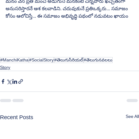
మనం వేసే ప్రతి మంచి అడుగుని మనకంటే చిన్నవారు ఖచ్చితంగా  
అనుసరిస్తారనే ఆశ కలవాడిని. చదువుకునే ప్రతిఒక్కరు... సమాజం 
కోసం ఆలోచిస్తే... ఈ సమాజం అభివృద్ధి పథంలో నడువటం ఖాయం
#ManchiKatha
#SocialStory
#తెలుగుసీరియల్
#తెలుగునవలలు
Story
See All
Recent Posts