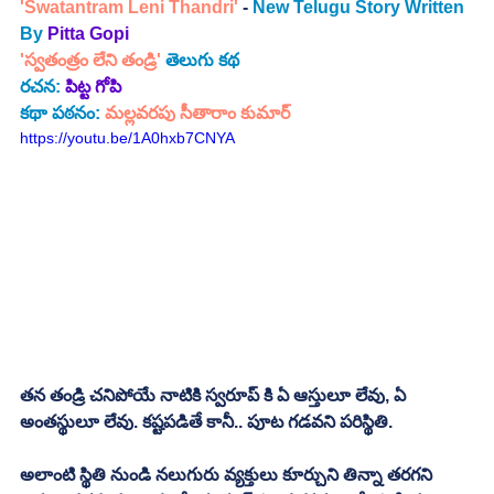
'Swatantram Leni Thandri'
 - 
New Telugu Story Written 
By
Pitta Gopi 
'స్వతంత్రం లేని తండ్రి' 
తెలుగు కథ
రచన: 
పిట్ట గోపి
కథా పఠనం: 
మల్లవరపు సీతారాం కుమార్
https://youtu.be/1A0hxb7CNYA
తన తండ్రి చనిపోయే నాటికి స్వరూప్ కి ఏ ఆస్తులూ లేవు, ఏ 
అంతస్థులూ లేవు. కష్టపడితే కానీ.. పూట గడవని పరిస్థితి. 
అలాంటి స్థితి నుండి నలుగురు వ్యక్తులు కూర్చుని తిన్నా తరగని 