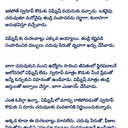
ఇకపోతే స్వరూప్ కొడుకు విఘ్నేష్ వయసుకు వచ్చాడు. ఒకవైపు 
చదువుతూ మరోవైపు తండ్రి సంపాదనను దర్జాగా, కులాసాగా 
అనుభవిస్తూ వచ్చేవాడు. 
విఘ్నేష్ కు దురలవాట్లు ఎక్కువ అయ్యాయి. తండ్రి కష్టపడి 
సంపాదించిన డబ్బులు చదువు పేరుతో వృధాగా ఖర్చు చేసేవాడు. 
బాగా చదువుకుని మంచి ఉద్యోగం సాదించి జీవితంలో స్థిరపడాలనే 
ఆలోచనలో విఘ్నేష్ లేడు. స్వరూప్ మాత్రం కొడుకు మీద ప్రేమతో 
అన్నీ ఓర్చుకుని సహనంతో ఉండేవాడు. విఘ్నేష్ మాత్రం తండ్రి 
ఆస్తులతో జల్సాలు చేస్తూ.. బాగా ఎంజాయ్ చేసేవాడు. 
ఎంత ఓపిగ్గా ఉన్నా.. విఘ్నేష్ లో మార్పు రాకపోవడంతో స్వరూప్ 
కొడుకు ని దూరం చదువులకు పంపటానికి నిర్ణయించుకున్నాడు. 
అక్కడ కూడా ఈ దురలవాట్లు మానలేదు. చదువు పేరుతో, ఫీజుల 
పేరుతోను తండ్రిని ఎప్పుడూ డబ్బులు పంపమంటూనే ఉండేవాడు. 