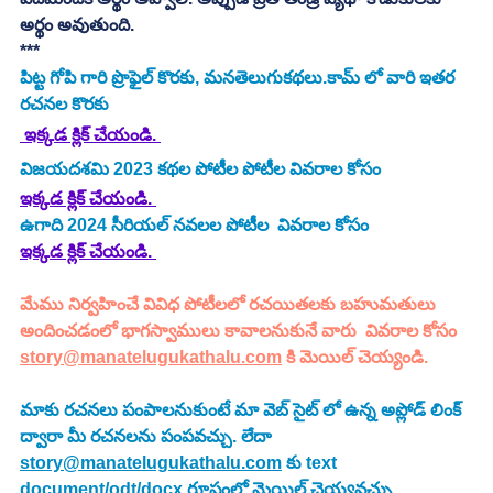
అర్థం అవుతుంది. 
***
పిట్ట గోపి
 గారి ప్రొఫైల్ కొరకు, మనతెలుగుకథలు.కామ్ లో వారి ఇతర 
రచనల కొరకు 
 ఇక్కడ క్లిక్ చేయండి. 
విజయదశమి 2023 కథల పోటీల పోటీల వివరాల కోసం
ఇక్కడ క్లిక్ చేయండి.
ఉగాది 2024 సీరియల్ నవలల పోటీల  వివరాల కోసం 
ఇక్కడ క్లిక్ చేయండి.
మేము నిర్వహించే వివిధ పోటీలలో రచయితలకు బహుమతులు 
అందించడంలో భాగస్వాములు కావాలనుకునే వారు  వివరాల కోసం 
story@manatelugukathalu.com
 కి మెయిల్ చెయ్యండి.
మాకు రచనలు పంపాలనుకుంటే మా వెబ్ సైట్ లో ఉన్న అప్లోడ్ లింక్ 
ద్వారా మీ రచనలను పంపవచ్చు. లేదా  
story@manatelugukathalu.com
 కు text 
document/odt/docx రూపంలో మెయిల్ చెయ్యవచ్చు.