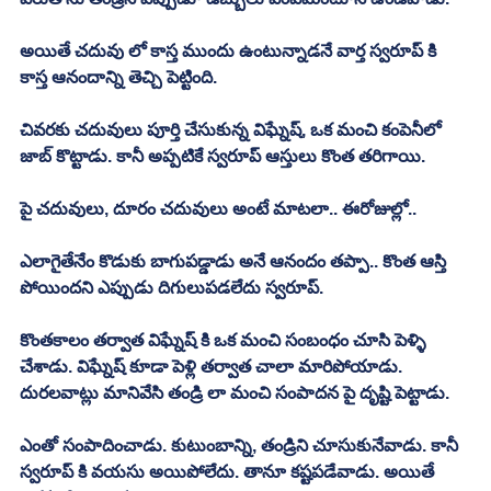
అయితే చదువు లో కాస్త ముందు ఉంటున్నాడనే వార్త స్వరూప్ కి 
కాస్త ఆనందాన్ని తెచ్చి పెట్టింది. 
చివరకు చదువులు పూర్తి చేసుకున్న విఘ్నేష్, ఒక మంచి కంపెనీలో 
జాబ్ కొట్టాడు. కానీ అప్పటికే స్వరూప్ ఆస్తులు కొంత తరిగాయి. 
పై చదువులు, దూరం చదువులు అంటే మాటలా.. ఈరోజుల్లో.. 
ఎలాగైతేనేం కొడుకు బాగుపడ్డాడు అనే ఆనందం తప్పా.. కొంత ఆస్తి 
పోయిందని ఎప్పుడు దిగులుపడలేదు స్వరూప్. 
కొంతకాలం తర్వాత విఘ్నేష్ కి ఒక మంచి సంబంధం చూసి పెళ్ళి 
చేశాడు. విఘ్నేష్ కూడా పెళ్లి తర్వాత చాలా మారిపోయాడు. 
దురలవాట్లు మానివేసి తండ్రి లా మంచి సంపాదన పై దృష్టి పెట్టాడు. 
ఎంతో సంపాదించాడు. కుటుంబాన్ని, తండ్రిని చూసుకునేవాడు. కానీ 
స్వరూప్ కి వయసు అయిపోలేదు. తానూ కష్టపడేవాడు. అయితే 