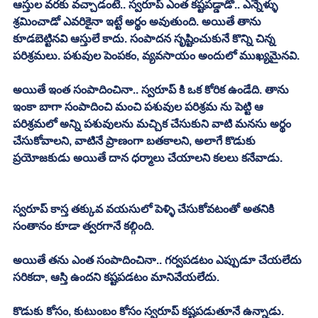
ఆస్తుల వరకు వచ్చాడంటే.. స్వరూప్ ఎంత కష్టపడ్డాడో.. ఎన్నేళ్ళు 
శ్రమించాడో ఎవరికైనా ఇట్టే అర్థం అవుతుంది. అయితే తాను 
కూడబెట్టినవి ఆస్తులే కాదు. సంపాదన సృష్టించుకునే కొన్ని చిన్న 
పరిశ్రమలు. పశువుల పెంపకం, వ్యవసాయం అందులో ముఖ్యమైనవి. 
అయితే ఇంత సంపాదించినా.. స్వరూప్ కి ఒక కోరిక ఉండేది. తాను 
ఇంకా బాగా సంపాదించి మంచి పశువుల పరిశ్రమ ను పెట్టి ఆ 
పరిశ్రమలో అన్ని పశువులను మచ్చిక చేసుకుని వాటి మనసు అర్థం 
చేసుకోవాలని, వాటినే ప్రాణంగా బతకాలని, అలాగే కొడుకు 
ప్రయోజకుడు అయితే దాన ధర్మాలు చేయాలని కలలు కనేవాడు. 
స్వరూప్ కాస్త తక్కువ వయసులో పెళ్ళి చేసుకోవటంతో అతనికి 
సంతానం కూడా త్వరగానే కల్గింది. 
అయితే తను ఎంత సంపాదించినా.. గర్వపడటం ఎప్పుడూ చేయలేదు 
సరికదా, ఆస్తి ఉందని కష్టపడటం మానివేయలేదు. 
కొడుకు కోసం, కుటుంబం కోసం స్వరూప్ కష్టపడుతూనే ఉన్నాడు. 