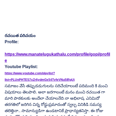
రచయిత పరిచయం
Profile:
https://www.manatelugukathalu.com/profile/gopi/profil
e
Youtube Playlist:
https://www.youtube.com/playlist?
list=PLUnPHTES7xZr6ydmGx54TvfeVNu5lRgUj
సమాజం వేసే తప్పుడడుగులను సరిచేయాలంటే పదిమంది కి మంచి 
విషయాలు తెలపాలి. అలా జరగాలంటే మనం మంచి రచయిత గా 
మారి పాఠకులకు అందేలా చేయాలనేది నా అభిలాష. ఎనిమిదో 
తరగతిలో జరిగిన చిన్న రోడ్డుప్రమాదంతో స్వల్ప వినికిడి సమస్య 
తలెత్తినా.. సామాన్యుడిగా ఉండటానికే ప్రాధాన్యతనిస్తా. ఈ రోజు 