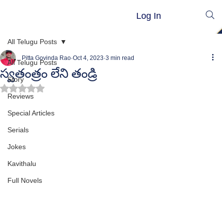
Log In
All Telugu Posts
Pitta Govinda Rao
Oct 4, 2023
3 min read
All Telugu Posts
స్వతంత్రం లేని తండ్రి
Story
Rated NaN out of 5 stars.
Reviews
Special Articles
Serials
Jokes
Kavithalu
Full Novels