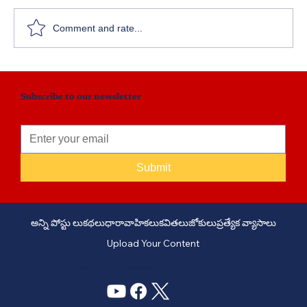
Comment and rate...
Subscribe to our newsletter
Submit
అన్ని పోస్టు లు
కథలు
ధారావాహికలు
కవితలు
జోకులు
ప్రత్యేక వ్యాసాలు
Upload Your Content
PHONE: +91 6309958851 - EMAIL:
story@manatelugukathalu.com