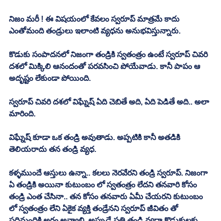
నిజం మరీ ! ఈ విషయంలో కేవలం స్వరూప్ మాత్రమే కాదు 
ఎంతోమంది తండ్రులు ఇలాంటి వ్యధను అనుభవిస్తున్నారు. 
కొడుకు సంపాదనలో నిజంగా తండ్రికి స్వతంత్రం ఉంటే స్వరూప్ చివరి 
దశలో మిక్కిలి ఆనందంతో పరవసించి పోయేవాడు. కానీ పాపం ఆ 
అదృష్టం లేకుండా పోయింది. 
స్వరూప్ చివరి దశలో విఘ్నేష్ ఏది చెబితే అది, ఏది పెడితే అది.. అలా 
మారింది. 
విఘ్నేష్ కూడా ఒక తండ్రి అవుతాడు. అప్పటికి కానీ అతడికి 
తెలియరాదు తన తండ్రి వ్యధ. 
కళ్ళముందే ఆస్తులు ఉన్నా.. కలలు నెరవేరని తండ్రి స్వరూప్. నిజంగా 
ఏ తండ్రికి అయినా కుటుంబం లో స్వతంత్రం లేదని తనవారి కోసం 
తండ్రి ఎంత చేసినా.. తన కోసం తనవారు ఏమీ చేయరని కుటుంబం 
లో స్వతంత్రం లేని ఏకైక వ్యక్తి తండ్రేనని స్వరూప్ జీవితం తో 
పదిమందికి అర్థం అవ్వాలి. అప్పుడే ప్రతి తండ్రి వ్యధా కొడుకులకు 