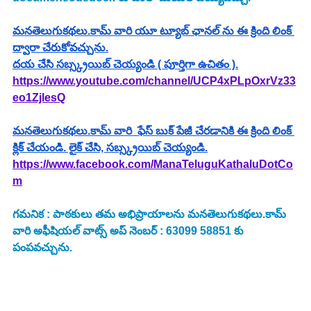
మనతెలుగుకథలు.కామ్ వారి యూ ట్యూబ్ ఛానల్ ను ఈ క్రింది లింక్ 
ద్వారా చేరుకోవచ్చును.
దయ చేసి సబ్స్క్రయిబ్ చెయ్యండి ( పూర్తిగా ఉచితం ).
https://www.youtube.com/channel/UCP4xPLpOxrVz33
eo1ZjlesQ
మనతెలుగుకథలు.కామ్ వారి  ఫేస్ బుక్ పేజీ చేరడానికి ఈ క్రింది లింక్ 
క్లిక్ చేయండి. లైక్ చేసి, సబ్స్క్రయిబ్ చెయ్యండి.
https://www.facebook.com/ManaTeluguKathaluDotCo
m
గమనిక : పాఠకులు తమ అభిప్రాయాలను మనతెలుగుకథలు.కామ్ 
వారి అఫీషియల్ వాట్స్ అప్ నెంబర్ : 63099 58851 కు 
పంపవచ్చును.