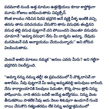
పదవనాటి నుండి అత్త మామల ఉత్తరక్రియలు కూడా శాస్త్రోక్తంగా 
మూడు రోజులు జరిపించుతాడు విష్వక్సేన్. 
కొంత కాలము గడిచిన పిదప భద్రగిరి అనే వ్యక్తి వీళ్ళ ఇంటికి వచ్చి 
తనను తాను పరిచయము చేసుకొని తాను వసుధకు తండ్రినని 
వసుధ తల్లి వసుధ పుట్టగానే చని పోయిందని చెబుతూ వసుధను 
చూడగానే “అమ్మా వసుధా! నేను మీ నాన్నను అమ్మా.. దేవుడు 
మనవెంటనే పడి అన్యాయము చేయుచున్నాడు” అని బోరున 
విలపించుతాడు. 
వెంటనే అతని మాటలు నమ్మక “అసలు ఎవరు మీరు? అని గట్టిగా 
భద్రగిరిని నిలదీస్తుంది. 
“అమ్మా నన్ను నమ్ము తల్లీ! ఈ ప్రపంచములో నీ వొక్కదానివే నా 
ఆశాదీపం. నీవు పుట్టగానే మీ అమ్మ అమృతవల్లి అసువులు బాసింది. 
నేను కార్యాలయానికి సెలవులు పెడుతూ, కొన్న పాలు త్రాపి నిన్ను 
పోషించాను. నాది తరచు బదిలీ అయ్యే ఉద్యోగము. నిన్ను వెంట 
తీసుకపోయి సాకలేక నీవు ఆరు నెలల శిశువుగా ఉండగానే గుండె 
రాయి చేసుకొని గత్యంతరము లేక నిన్ను అనథ్హాశ్రమములో 