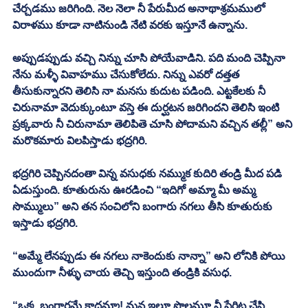
చేర్చడము జరిగింది. నెల నెలా నీ పేరుమీద అనాథాశ్రమములో 
విరాళము కూడా నాటినుండి నేటి వరకు ఇస్తూనే ఉన్నాను. 
అప్పుడప్పుడు వచ్చి నిన్ను చూసి పోయేవాడిని. పది మంది చెప్పినా 
నేను మళ్ళీ వివాహము చేసుకోలేదు. నిన్ను ఎవరో దత్తత 
తీసుకున్నారని తెలిసి నా మనసు కుదుట పడింది. ఎట్టకేలకు నీ 
చిరునామా వెదుక్కుంటూ వస్తె ఈ దుర్ఘటన జరిగిందని తెలిసి ఇంటి 
ప్రక్కవారు నీ చిరునామా తెలిపితె చూసి పోదామని వచ్చిన తల్లీ” అని 
మరొకమారు విలపిస్తాడు భద్రగిరి. 
భద్రగిరి చెప్పినదంతా విన్న వసుధకు నమ్ముక కుదిరి తండ్రి మీద పడి 
ఏడుస్తుంది. కూతురును ఊరడించి “ఇదిగో అమ్మా మీ అమ్మ 
సొమ్ములు” అని తన సంచిలోని బంగారు నగలు తీసి కూతురుకు 
ఇస్తాడు భద్రగిరి. 
“అమ్మే లేనప్పుడు ఈ నగలు నాకెందుకు నాన్నా” అని లోనికి పోయి 
ముందుగా నీళ్ళు చాయ తెచ్చి ఇస్తుంది తండ్రికి వసుధ. 
“ఒక్క బంగారమే కాదమ్మా! మన ఇల్లూ పొలమూ నీ పేరిట చేసి 