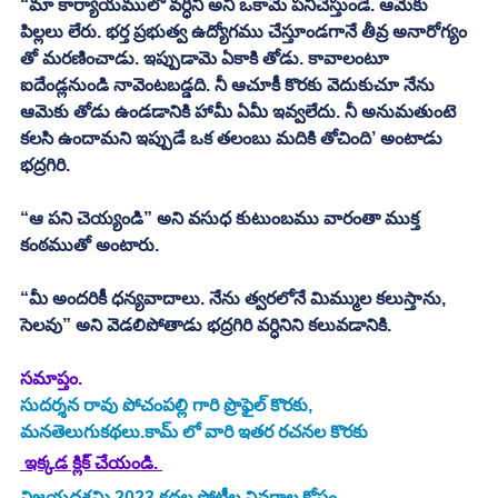
“మా కార్యాయములో వర్ధిని అని ఒకామె పనిచేస్తుండె. ఆమెకు 
పిల్లలు లేరు. భర్త ప్రభుత్వ ఉద్యోగము చేస్తూండగానే తీవ్ర అనారోగ్యం 
తో మరణించాడు. ఇప్పుడామె ఏకాకి తోడు. కావాలంటూ 
ఐదేండ్లనుండి నావెంటబడ్డది. నీ ఆచూకీ కొరకు వెదుకుచూ నేను 
ఆమెకు తోడు ఉండడానికి హామీ ఏమీ ఇవ్వలేదు. నీ అనుమతుంటె 
కలసి ఉందామని ఇప్పుడే ఒక తలంబు మదికి తోచింది’ అంటాడు 
భద్రగిరి. 
“ఆ పని చెయ్యండి” అని వసుధ కుటుంబము వారంతా ముక్త 
కంఠముతో అంటారు. 
“మీ అందరికీ ధన్యవాదాలు. నేను త్వరలోనే మిమ్ముల కలుస్తాను, 
సెలవు” అని వెడలిపోతాడు భద్రగిరి వర్ధినిని కలువడానికి. 
సమాప్తం. 
సుదర్శన రావు పోచంపల్లి గారి ప్రొఫైల్ కొరకు, 
మనతెలుగుకథలు.కామ్ లో వారి ఇతర రచనల కొరకు 
 ఇక్కడ క్లిక్ చేయండి. 
విజయదశమి 2023 కథల పోటీల వివరాల కోసం