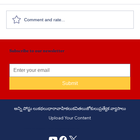
Comment and rate...
Subscribe to our newsletter
Submit
అన్ని పోస్టు లు
కథలు
ధారావాహికలు
కవితలు
జోకులు
ప్రత్యేక వ్యాసాలు
Upload Your Content
PHONE: +91 6309958851 - EMAIL:
story@manatelugukathalu.com