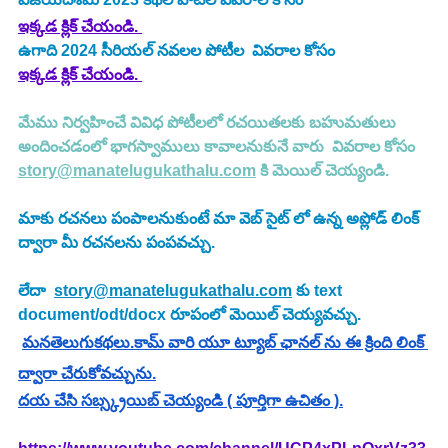
ఇక్కడ క్లిక్ చేయండి.
ఉగాది 2024 సీరియల్ నవలల పోటీల  వివరాల కోసం
ఇక్కడ క్లిక్ చేయండి.
మేము నిర్వహించే వివిధ పోటీలలో రచయితలకు బహుమతులు 
అందించడంలో భాగస్వాములు కావాలనుకునే వారు  వివరాల కోసం 
story@manatelugukathalu.com
 కి మెయిల్ చెయ్యండి.
మాకు రచనలు పంపాలనుకుంటే మా వెబ్ సైట్ లో ఉన్న అప్లోడ్ లింక్ 
ద్వారా మీ రచనలను పంపవచ్చు.
లేదా  
story@manatelugukathalu.com
 కు text 
document/odt/docx రూపంలో మెయిల్ చెయ్యవచ్చు.
మనతెలుగుకథలు.కామ్ వారి యూ ట్యూబ్ ఛానల్ ను ఈ క్రింది లింక్ 
ద్వారా చేరుకోవచ్చును.
దయ చేసి సబ్స్క్రయిబ్ చెయ్యండి ( పూర్తిగా ఉచితం ).