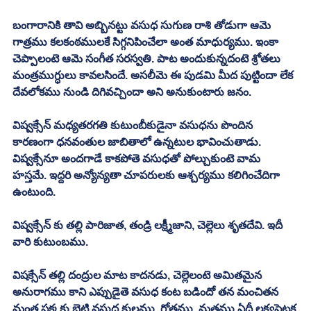
బంగారానికి తావి అబ్బినట్టు వసుధ సుగుణ రాశి తోడుగా ఆమె 
గాత్రము కలకంఠములకే సిగ్గనిపించేలా అంత మాధుర్యము. ఇంకా 
చెప్పాలంటె ఆమె సంగీత సరస్వతి. పాట అందుకున్నదంటె శ్రోతలు 
మంత్రముగ్ధులు కావలసిందే. అసలీమె ఈ పుడమి మీద పుట్టిందా లేక 
దేవలోకము నుండి దిగివచ్చిందా అని అనుకుంటారు జనం. 
విష్వక్సేన్ మధ్యతరగతి కుటుంబీకుడైనా వసుధను పొందిన 
కారణంగా ధనవంతుల జాబితాలో ఉన్నటుల భావించుతాడు. 
విష్వక్సేనూ అందగాడే కాకపోతె వసుధతో పోల్చుకుంటె వామ 
హస్తమే. ఇద్దరి అన్యోన్యతా చూపరులకు ఆశ్చర్యము కలిగించేదిగా 
ఉంటుంది. 
విష్వక్సేన్ కు తల్లి పారిజాత, తండ్రి లక్ష్మీజాని, చెల్లెలు శృతదేవి. ఇదీ 
వారి కుటుంబము. 
విషక్సేన్ తల్లి దంద్రుల మాట కాదనడు, చెల్లెలంటె అమితమైన 
అనురాగము కాని ఎప్పుడైతె వసుధ కంట బడిందో తన మంచితన 
మంత పక్కకు బెట్టి వసుధ కులము, గోత్రము, మతము ఏదీ లక్ష్యపెట్టక 