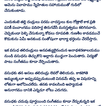
ఆమెను వివాహము స్నేహితుల సహాయముతో గుడిలో 
చేసుకుంటాడు. 
ఎందుకంటె తల్లి దండ్రులు పరమ చాదస్తులు కుల గోత్రాలే కాక ప్రతి 
పనికీ పంచాంగము పదిసార్ల తిరుగవేసే మనస్తత్వము కలిగినవారు. 
చెప్పకుండా పెళ్ళి చేసుకున్నా కోడలు రూపవతి. గుణశీల కావడముచే 
కొడుకును ఏమీ అనకుండ సంతోషంగా భార్యా భర్తలను చేరదీస్తారు. 
ఇక వసుధ తలిదండ్రులు అనపత్యులైనందున అనాథశరణాలయము 
నుండి వసుధను తెచ్చుకొని అల్లారు ముద్దుగా పెంచుతారు. విద్యతో 
పాటు సంగీతము కూడా నేర్పించుతారు. 
వసుధకు తన అసలు తలిదండ్రు లెవరో తెలియదు. కాకపోతె 
అమ్మలక్కలూ అప్పుడప్పుడంటుంటె వినడమే తప్ప ఆ విషయాన్ని 
లోతుగా ఆలోచించలేదు. తనకు కావలసింది ఆప్యాయత 
అనురాగము దానికి ఎన్నడూ లోటు ఎరుగదు. 
వసుధకు చదువు పూర్తయింది సంగీతము కూడా నేర్చుకున్నది ఇక 