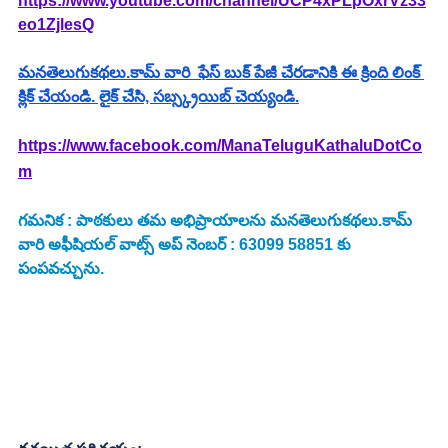
https://www.youtube.com/channel/UCP4xPLpOxrVz33
eo1ZjlesQ
మనతెలుగుకథలు.కామ్ వారి  ఫేస్ బుక్ పేజీ చేరడానికి ఈ క్రింది లింక్ 
క్లిక్ చేయండి. లైక్ చేసి, సబ్స్క్రయిబ్ చెయ్యండి.
https://www.facebook.com/ManaTeluguKathaluDotCo
m
గమనిక : పాఠకులు తమ అభిప్రాయాలను మనతెలుగుకథలు.కామ్ 
వారి అఫీషియల్ వాట్స్ అప్ నెంబర్ : 63099 58851 కు 
పంపవచ్చును.