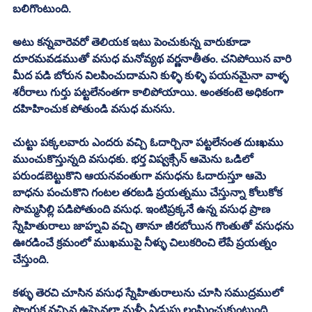
బలిగొంటుంది. 
అటు కన్నవారెవరో తెలియక ఇటు పెంచుకున్న వారుకూడా 
దూరమవడముతో వసుధ మనోవ్యథ వర్ణనాతీతం. చనిపోయిన వారి 
మీద పడి బోరున విలపించుదామని కుళ్ళి కుళ్ళి పయనమైనా వాళ్ళ 
శరీరాలు గుర్తు పట్టలేనంతగా కాలిపోయాయి. అంతకంటె అధికంగా 
దహిహించుక పోతుండి వసుధ మనసు. 
చుట్టు పక్కలవారు ఎందరు వచ్చి ఓదార్చినా పట్టలేనంత దుఃఖము 
ముంచుకొస్తున్నది వసుధకు. భర్త విష్వక్సేన్ ఆమెను ఒడిలో 
పరుండబెట్టుకొని ఆయనవంతుగా వసుధను ఓదారుస్తూ ఆమె 
బాధను పంచుకొని గంటల తరబడి ప్రయత్నము చేస్తున్నా కోలుకోక 
సొమ్మసిల్లి పడిపోతుంది వసుధ. ఇంటిప్రక్కనే ఉన్న వసుధ ప్రాణ 
స్నేహితురాలు జాహ్నవి వచ్చి తానూ జీరబోయిన గొంతుతో వసుధను 
ఊరడించే క్రమంలో ముఖముపై నీళ్ళు చిలుకరించి లేపే ప్రయత్నం 
చేస్తుంది. 
కళ్ళు తెరచి చూసిన వసుధ స్నేహితురాలును చూసి సముద్రములో 
పొంగుక వచ్చిన ఉప్పెనలా మళ్ళీ ఏడుపు లంఘించుకుంటుంది. 