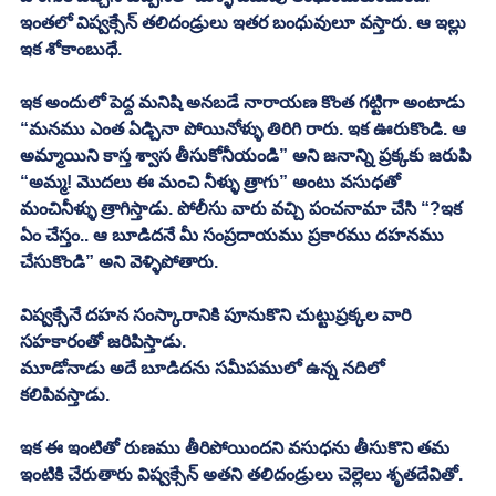
ఇంతలో విష్వక్సేన్ తలిదండ్రులు ఇతర బంధువులూ వస్తారు. ఆ ఇల్లు 
ఇక శోకాంబుధే. 
ఇక అందులో పెద్ద మనిషి అనబడే నారాయణ కొంత గట్టిగా అంటాడు 
“మనము ఎంత ఏడ్చినా పోయినోళ్ళు తిరిగి రారు. ఇక ఊరుకొండి. ఆ 
అమ్మాయిని కాస్త శ్వాస తీసుకోనీయండి” అని జనాన్ని ప్రక్కకు జరుపి 
“అమ్మ! మొదలు ఈ మంచి నీళ్ళు త్రాగు” అంటు వసుధతో 
మంచినీళ్ళు త్రాగిస్తాడు. పోలీసు వారు వచ్చి పంచనామా చేసి “?ఇక 
ఏం చేస్తం.. ఆ బూడిదనే మీ సంప్రదాయము ప్రకారము దహనము 
చేసుకొండి” అని వెళ్ళిపోతారు. 
విష్వక్సేనే దహన సంస్కారానికి పూనుకొని చుట్టుప్రక్కల వారి 
సహకారంతో జరిపిస్తాడు. 
మూడోనాడు అదే బూడిదను సమీపములో ఉన్న నదిలో 
కలిపివస్తాడు. 
ఇక ఈ ఇంటితో రుణము తీరిపోయిందని వసుధను తీసుకొని తమ 
ఇంటికి చేరుతారు విష్వక్సేన్ అతని తలిదండ్రులు చెల్లెలు శృతదేవితో. 