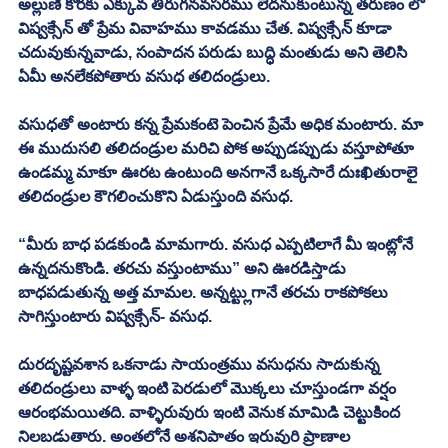
అల్లుణి కొరకు ఎక్కువ తిరుగనవసరము లేదనుకుంటున్న తరుణం లో 
విష్వక్సేన్ తో ప్రేమ వివాహము కావడము చేత. విష్వక్సేన్ కూడా 
చదువుకున్నవాడు, సంపాదన పరుడు బుద్ధి మంతుడు అని తెలిసి 
ఏమీ అనలేకపోతారు వసుధ తలిదండ్రులు. 
వసుధతో అంటారు కన్న ప్రేమకంటె పెంచిన ప్రేమే అధిక మంటారు. మా 
ఈ ముదుసలి తలిదండ్రుల మరిచి పోక అప్పుడప్పుడు వస్తూపోతూ 
ఉండమ్మ మాకూ ఊరట ఉంటుంది అనగానే ఒక్కసారే దుఃఖితురాలై 
తలిదండ్రుల కౌగలించుకొని ఏడుస్తుంది వసుధ. 
“మీరు బాధ పడకుండి మామగారు. వసుధ ఎప్పటిలాగే మీ ఇంట్లోనే 
ఉన్నదనుకొండి. తరచు వస్తుంటాము” అని ఊరడిస్తాడు 
బాధపడుతున్న అత్త మామల. అన్నట్ట్లుగానే తరచు రాకపోకలు 
సాగిస్తుంటారు విష్వక్సేన్- వసుధ. 
దురదృష్టవశాన ఒకనాడు సాయంత్రము వసుధను సాదుకున్న 
తలిదండ్రులు వాళ్ళ ఇంటి పెరడులో మొక్కలు చూస్తుండగా వర్షం 
ఆరంభమయితది. వాళ్ళిరువురు ఇంటి వెనుక మామిడి చెట్టుకింద 
నిలబడుతారు. అంతలోనే అశనిపాతం ఇరువురి ప్రాణాల 