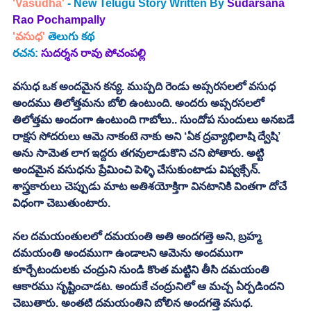
'Vasudha'
 - New Telugu Story Written By
Sudarsana 
Rao Pochampally
'వసుధ' 
తెలుగు కథ
రచన:
సుదర్శన రావు పోచంపల్లి
వసుధ ఒక అందమైన కన్య. ముప్పది రెండు అప్సరసలలో వసుధ 
అందము తిలోత్తమను బోలి ఉంటుంది. అందరు అప్సరసలలో 
తిలోత్తమ అందంగా ఉంటుంది గాబోలు.. సుందోప సుందులు అనబడే 
రాక్షస సోదరులు ఆమె నాకంటె నాకు అని ‘ఏక ద్రవ్యాభిలాషి ద్వేషి’ 
అను సామెత లాగ ఇద్దరు తగవులాడుకొని చని పోతారు. అట్టి 
అందమైన వసుధను ప్రేమించి పెళ్ళి చేసుకుంటాడు విష్వక్సేన్. 
శాస్త్రకారులు చెప్పుడు మాట అతిశయోక్తిగా వినటానికి వింతగా దోచే 
విధంగా చెబుతుంటారు. 
నల దమయంతులలో దమయంతి అతి అందగత్తె అని, బ్రహ్మ 
దమయంతి అందముగా ఉండాలని ఆమెను అందముగా 
కూర్చేటందులకు చంద్రుని నుండి కొంత మట్టిని తీసి దమయంతి 
ఆకారము సృష్టించాడట. అందుకే చంద్రునిలో ఆ మచ్చ ఏర్పడిందని 
చెబుతారు. అంతటి దమయంతిని బోలిన అందగత్తె వసుధ.