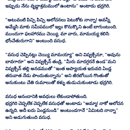
ఇప్పుడు నేను వృద్ధాశ్రమములో ఉంటాను” అంటాడు భద్రగిరి. 
“అటువంటి పిచ్చి పిచ్చి ఆలోచనలు పెటుకోకు నాన్నా! అవన్నీ 
అమ్మేసి మాకు సమీపములో ఇల్లు కొనుక్కొని ఉంటే బాగుంటుంది. 
ముందుగా ఫలహారము చెయ్యి. మా వారు, మామయ్య కలిసి 
భోంచేతురుగాని” అంటుంది వసుధ. 
“వసుధ చెప్పినట్లు చెయ్యి మామయ్యా” అని విష్వక్సేనూ, “అవును 
బావగారూ” అని విష్వక్సేన్ తండ్రి. “మీరు మాదగ్గరనే ఉండ”మని 
విష్వక్సేన్ తల్లి అనడముతో “ఇంత ఆప్యాయత ఇరువది ఏండ్ల 
తరువాత నేడు పొందుతున్నాను” అని జీరబోయిన గొంతుతో 
అనుకుంటు చేతి రుమాలుతో కళ్ళు తుడుచుకుంటాడు భద్రగిరి. 
వసుధ ఆనందానికి అవధులు లేకుండాపోతుంది. 
భద్రగిరి చెప్పలేక చెప్పలేక వసుధతో అంటాడు “అమ్మా! నాకో ఆలోచన 
ఉన్నది. అదీ ఐదు ఏండ్లనుండి” అంటుండగానే “ఏమిటది నాన్నా” 
అని అడుగుతుంది వసుధ. 