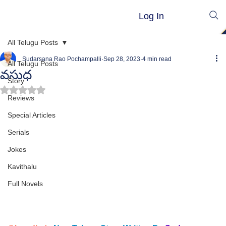
Log In
All Telugu Posts
Sudarsana Rao Pochampalli
Sep 28, 2023
4 min read
All Telugu Posts
వసుధ
Story
Rated NaN out of 5 stars.
Reviews
Special Articles
Serials
Jokes
Kavithalu
Full Novels