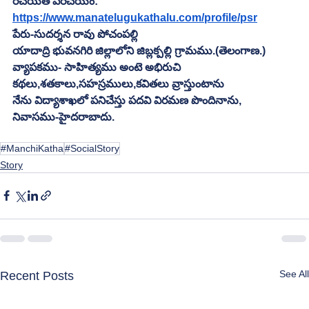
రచయిత పరిచయం:
https://www.manatelugukathalu.com/profile/psr
పేరు-సుదర్శన రావు పోచంపల్లి
యాదాద్రి భువనగిరి జిల్లాలోని జిబ్లక్పల్లి గ్రామము.(తెలంగాణ.)
వ్యాపకము- సాహిత్యము అంటె అభిరుచి
కథలు,శతకాలు,సహస్రములు,కవితలు వ్రాస్తుంటాను
నేను విద్యాశాఖలో పనిచేస్తు పదవి విరమణ పొందినాను,
నివాసము-హైదరాబాదు.
#ManchiKatha
#SocialStory
Story
See All
Recent Posts