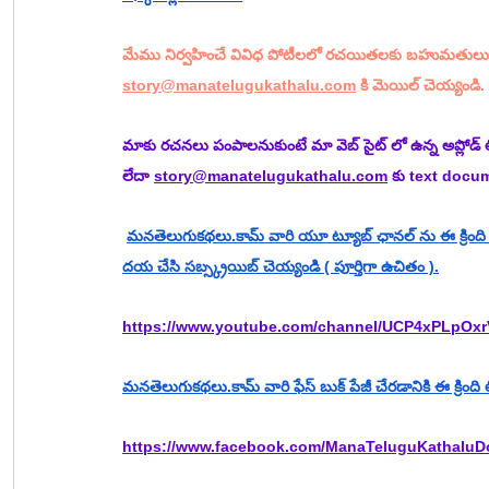
మేము నిర్వహించే వివిధ పోటీలలో రచయితలకు బహుమతులు 
story@manatelugukathalu.com
 కి మెయిల్ చెయ్యండి.
మాకు రచనలు పంపాలనుకుంటే మా వెబ్ సైట్ లో ఉన్న అప్లోడ్ 
లేదా 
story@manatelugukathalu.com
 కు text docu
మనతెలుగుకథలు.కామ్ వారి యూ ట్యూబ్ ఛానల్ ను ఈ క్రింది లి
దయ చేసి సబ్స్క్రయిబ్ చెయ్యండి ( పూర్తిగా ఉచితం ).
https://www.youtube.com/channel/UCP4xPLpOxr
మనతెలుగుకథలు.కామ్ వారి ఫేస్ బుక్ పేజీ చేరడానికి ఈ క్రింది లిం
https://www.facebook.com/ManaTeluguKathalu