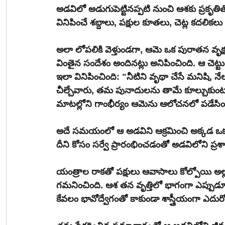
అడవిలో అడుగుపెట్టినప్పటి నుంచి ఆశకు ప్రకృత
వినిపించే శబ్దాలు, పక్షుల కూతలు, చెట్ల కదలిక
అలా లోపలికి వెళ్తుండగా, ఆమె ఒక పురాతన వృక్
వింతైన సందేశం అందినట్లు అనిపించింది. ఆ చెట్ట
ఇలా వినిపించింది: "నీటిని వృథా చేసే మనిషి, నే
చీల్చేవారు, తమ పునాదులను తామే కూల్చుకుంట
మాటల్లోని గాంభీర్యం ఆమెను ఆలోచనలో పడేసిం
అదే సమయంలో ఆ అడవిని ఆక్రమించి అక్కడ ఒక భారీ 
దీని కోసం సర్వే ప్రారంభించడంతో అడవిలోని ప్ర
యంత్రాల రాకతో పక్షులు ఆవాసాలు కోల్పోయి అల్
గమనించింది. ఆశ తన వృత్తిలో భాగంగా ఎప్ప
కేవలం భావోద్వేగంతో కాకుండా శాస్త్రీయంగా ఎదుర్