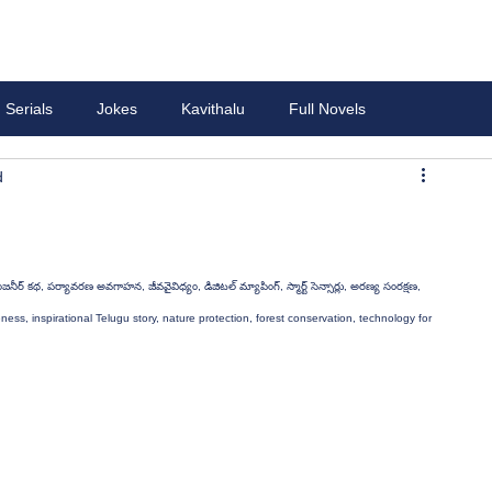
Serials
Jokes
Kavithalu
Full Novels
d
s, inspirational Telugu story, nature protection, forest conservation, technology for 