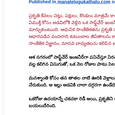
Published in
manatelugukathalu.com
 o
ప్రకృతి కేవలం చెట్లు, పక్షులు, కొండలు మాత్రమే 
విముక్తి కోసం అడవిలోకి వెళ్లిన ఒక సాఫ్ట్‌వేర్ ఇంజనీర్, అక్కడ ప్రకృతి ఇచ్చిన సందేశాన్ని జీవిత లక్ష్యంగా 
మార్చుకుంటుంది. ఆధునిక సాంకేతికతను ప్రకృతి
ఆధారపడిన వందలాది కుటుంబాల జీవితాలను క
సాంకేతిక విజ్ఞానం, మానవ బాధ్యతలను కలిపిన 
ఆశ నగరంలో సాఫ్ట్‌వేర్ ఇంజనీర్‌గా పనిచేస్తూ నిరంతరం పని ఒత్తిడితో సతమతమవుతుండేది. ఈ పని ఒత్తిడి 
వల్ల కలిగిన విసుగుతో, ఒక నెల రోజుల పాటు సెల
మనశ్శాంతి కోసం తన తాతల నాటి ఊరికి వెళ్లాలని
చేరుకుంది. ఆ ఇల్లు అడవికి చాలా దగ్గరగా ఉండేది
ఒకరోజు ఉదయాన్నే చకచకా రెడీ అయి, ప్రకృతిని
బయలుదేరింది.