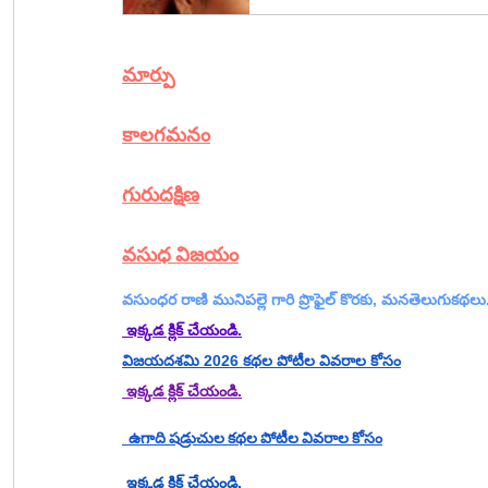
మార్పు
కాలగమనం
గురుదక్షిణ
వసుధ విజయం​
వసుంధర రాణి మునిపల్లె
 గారి ప్రొఫైల్ కొరకు, మనతెలుగుకథ
 ఇక్కడ క్లిక్ చేయండి.
విజయదశమి 2026 కథల పోటీల వివరాల కోసం
 ఇక్కడ క్లిక్ చేయండి.
  ఉగాది షడ్రుచుల కథల పోటీల వివరాల కోసం
 ఇక్కడ క్లిక్ చేయండి.