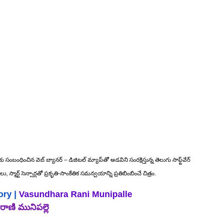
ంబంధించిన వెబ్ బ్యానర్ – డిజిటల్ మ్యాప్‌తో అడవిని సంరక్షిస్తున్న తెలుగు సాఫ్ట్‌వేర్ 
మార్ట్ సెన్సార్లతో ప్రకృతి-సాంకేతిక సమన్వయాన్ని ప్రతిబింబించే చిత్రం.
ory
 |
Vasundhara Rani Munipalle 
ాణి మునిపల్లె