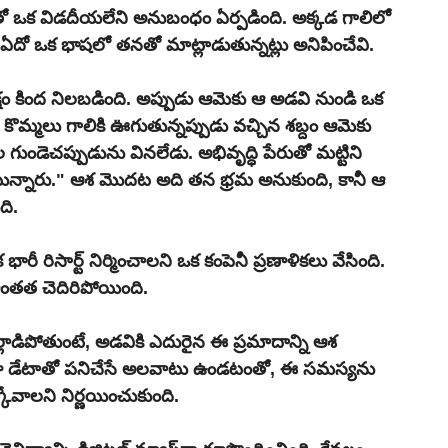
ితో ఒక విడదీయలేని అనుబంధం ఏర్పడింది. అక్కడ గాలిలో 
లు ఏదో ఒక భాషలో తనతో మాట్లాడుతున్నట్లు అనిపించేవి.
షం కింద నిలబడింది. అప్పుడు ఆమెకు ఆ అడవి నుండి ఒక 
ు కొమ్మలు గాలికి ఊగుతున్నప్పుడు వచ్చిన శబ్దం ఆమెకు 
ల గుండెచప్పుడును వినలేడు. అభివృద్ధి పేరుతో మట్టిని 
ున్నారు." ఆశ మొదట అది తన భ్రమ అనుకుంది, కానీ ఆ 
ది.
రిసార్ట్ నిర్మించాలని ఒక కంపెనీ ప్రణాళికలు వేసింది. 
శాంతత చెదిరిపోయింది.
లాడిపోతుంటే, అడవికి ఎదురైన ఈ ప్రమాదాన్ని ఆశ 
ుడూ డేటాతో పనిచేసే అలవాటు ఉండటంతో, ఈ సమస్యను 
కోవాలని నిర్ణయించుకుంది.