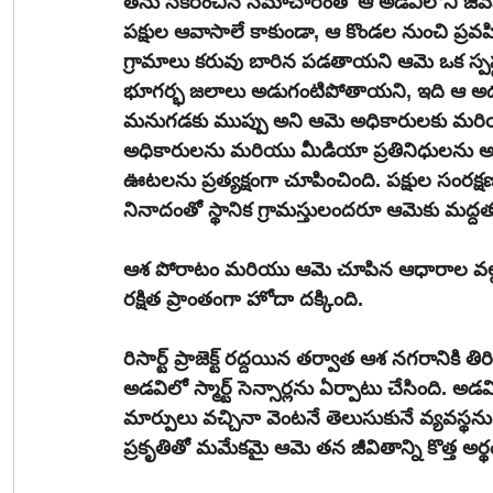
తను సేకరించిన సమాచారంతో ఆ అడవిలోని జీవవైవిధ్యాన్ని డిజిటల్
పక్షుల ఆవాసాలే కాకుండా, ఆ కొండల నుంచి ప్రవ
గ్రామాలు కరువు బారిన పడతాయని ఆమె ఒక స్పష్టమైన 
భూగర్భ జలాలు అడుగంటిపోతాయని, ఇది ఆ అడవి
మనుగడకు ముప్పు అని ఆమె అధికారులకు మరియు
అధికారులను మరియు మీడియా ప్రతినిధులను అడవిలో
ఊటలను ప్రత్యక్షంగా చూపించింది. పక్షుల సంర
నినాదంతో స్థానిక గ్రామస్తులందరూ ఆమెకు మద్దత
ఆశ పోరాటం మరియు ఆమె చూపిన ఆధారాల వల్ల ప్రభుత
రక్షిత ప్రాంతంగా హోదా దక్కింది.
రిసార్ట్ ప్రాజెక్ట్ రద్దయిన తర్వాత ఆశ నగరానికి త
అడవిలో స్మార్ట్ సెన్సార్లను ఏర్పాటు చేసింది. అ
మార్పులు వచ్చినా వెంటనే తెలుసుకునే వ్యవస్థను 
ప్రకృతితో మమేకమై ఆమె తన జీవితాన్ని కొత్త అర్