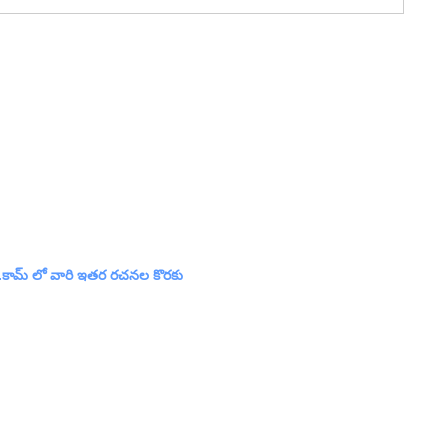
లు.కామ్ లో వారి ఇతర రచనల కొరకు 