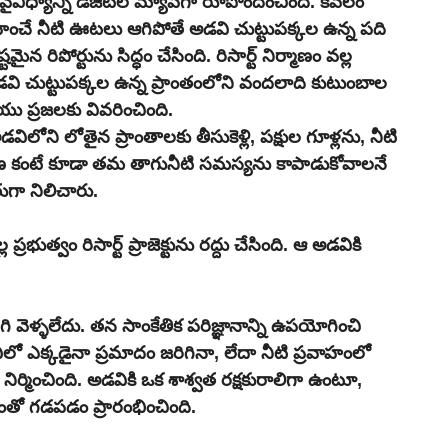
 మ్యాప్‌గా రూపొందించింది. కేవలం 
హించే నీటి ఊటలు ఆగిపోతే అడవి చుట్టుపక్కల ఉన్న పది 
రిపోర్టును సిద్ధం చేసింది. రిసార్ట్ నిర్మాణం వల్ల 
 చుట్టుపక్కల ఉన్న ప్రాంతంలోని వందలాది కుటుంబాల 
 ప్రజలకు వివరించింది.
ని లోతైన ప్రాంతాలకు తీసుకెళ్లి, పక్షుల గూళ్లను, నీటి 
క్షణ కంటే కూడా తమ తాగునీటి సమస్యను కాపాడుకోవాలనే 
ుగా నిలిచారు.
్వం రిసార్ట్ ప్రాజెక్టును రద్దు చేసింది. ఆ అడవికి 
ిరిగి వెళ్ళలేదు. తన సాంకేతిక పరిజ్ఞానాన్ని ఉపయోగించి 
డవిలో ఎక్కడైనా ప్రమాదం జరిగినా, లేదా నీటి ప్రవాహంలో 
నిర్మించింది. అడవికి ఒక శాశ్వత రక్షకురాలిగా ఉంటూ, 
థంతో గడపడం ప్రారంభించింది.  