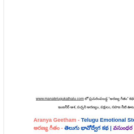
www.manatelugukathalu.com
 లో ప్రచురింపబడ్డ “
అరణ్య గీతం
” కథకు స
ఇంజనీర్ ఆశ, పచ్చని అరణ్యం, పక్షులు, సహజ నీటి ఊటలు, స్
Aranya Geetham 
-
Telugu Emotional St
అరణ్య గీతం
- 
తెలుగు భావోద్వేగ కథ
 |
వసుంధర ర