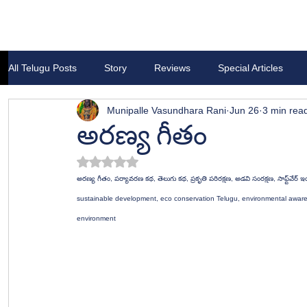
All Telugu Posts
Story
Reviews
Special Articles
Munipalle Vasundhara Rani
Jun 26
3 min rea
అరణ్య గీతం
Rated NaN out of 5 stars.
అరణ్య గీతం, పర్యావరణ కథ, తెలుగు కథ, ప్రకృతి పరిరక్షణ, అడవి సంరక్షణ, సాఫ్ట్‌వేర్ ఇంజనీర్ కథ, పర్యావరణ అవగాహన, జీవవైవిధ్యం, డిజిటల్ మ్యాపింగ్, స్మార్ట్ సెన్సార్లు, అరణ్య సంరక్షణ, 
sustainable development, eco conservation Telugu, environmental awarenes
environment