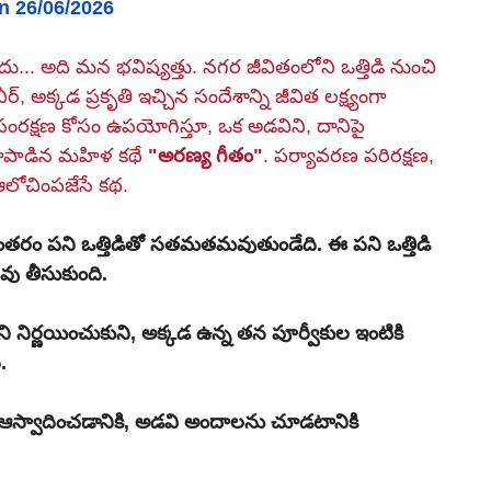
n 26/06/2026
కాదు... అది మన భవిష్యత్తు. నగర జీవితంలోని ఒత్తిడి నుంచి 
 సంరక్షణ కోసం ఉపయోగిస్తూ, ఒక అడవిని, దానిపై 
ాపాడిన మహిళ కథే 
"అరణ్య గీతం"
. పర్యావరణ పరిరక్షణ, 
ఆలోచింపజేసే కథ.
వు తీసుకుంది.
 నిర్ణయించుకుని, అక్కడ ఉన్న తన పూర్వీకుల ఇంటికి 
.
 ఆస్వాదించడానికి, అడవి అందాలను చూడటానికి 