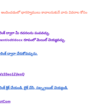
అందించడంలో భాగస్వాములు కావాలనుకునే వారు వివరాల కోసం 
లింక్ ద్వారా మీ రచనలను పంపవచ్చు.
ment/odt/docx రూపంలో మెయిల్ చెయ్యవచ్చు.
ంక్ ద్వారా చేరుకోవచ్చును.
Vz33eo1ZjlesQ
క్ క్లిక్ చేయండి. లైక్ చేసి, సబ్స్క్రయిబ్ చెయ్యండి.
DotCom