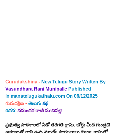
Gurudakshina -
New Telugu Story Written By 
Vasundhara Rani Munipalle 
Published 
In
manatelugukathalu.com
 On 06/12/2025
 -
గురుదక్షిణ
తెలుగు 
కథ
రచన:
వసుంధర రాణి మునిపల్లె
​ప్రభుత్వ పాఠశాలలో ఏడో తరగతి క్లాసు. బోర్డు మీద గుండ్రటి 
అక్షరాలతో రాసి ఉన్న మ్యాథ్స్ ఫార్ములాలు కూడా, క్లాసులో 