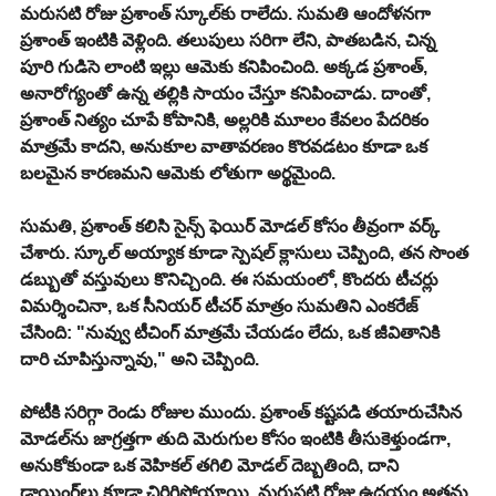
​మరుసటి రోజు ప్రశాంత్ స్కూల్‌కు రాలేదు. సుమతి ఆందోళనగా 
ప్రశాంత్ ఇంటికి వెళ్లింది. తలుపులు సరిగా లేని, పాతబడిన, చిన్న 
పూరి గుడిసె లాంటి ఇల్లు ఆమెకు కనిపించింది. అక్కడ ప్రశాంత్, 
అనారోగ్యంతో ఉన్న తల్లికి సాయం చేస్తూ కనిపించాడు. దాంతో, 
ప్రశాంత్ నిత్యం చూపే కోపానికి, అల్లరికి మూలం కేవలం పేదరికం 
మాత్రమే కాదని, అనుకూల వాతావరణం కొరవడటం కూడా ఒక 
బలమైన కారణమని ఆమెకు లోతుగా అర్థమైంది.
​సుమతి, ప్రశాంత్ కలిసి సైన్స్ ఫెయిర్ మోడల్ కోసం తీవ్రంగా వర్క్ 
చేశారు. స్కూల్ అయ్యాక కూడా స్పెషల్ క్లాసులు చెప్పింది, తన సొంత 
డబ్బుతో వస్తువులు కొనిచ్చింది. ఈ సమయంలో, కొందరు టీచర్లు 
విమర్శించినా, ఒక సీనియర్ టీచర్ మాత్రం సుమతిని ఎంకరేజ్ 
చేసింది: "నువ్వు టీచింగ్ మాత్రమే చేయడం లేదు, ఒక జీవితానికి 
దారి చూపిస్తున్నావు," అని చెప్పింది.
​పోటీకి సరిగ్గా రెండు రోజుల ముందు. ప్రశాంత్ కష్టపడి తయారుచేసిన 
మోడల్‌ను జాగ్రత్తగా తుది మెరుగుల కోసం ఇంటికి తీసుకెళ్తుండగా, 
అనుకోకుండా ఒక వెహికల్ తగిలి మోడల్ దెబ్బతింది, దాని 
డ్రాయింగ్‌లు కూడా చిరిగిపోయాయి. మరుసటి రోజు ఉదయం అతను 