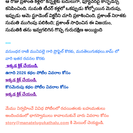
​ఆ రోజు ప్రశాంత్ కళ్లలో కన్నీళ్లకు బదులుగా, ఫ్యూచర్‌పై కాన్ఫిడెన్స్ 
కనిపించింది. సుమతి టీచర్ కళ్లలో ఒకప్పుడు కోల్పోయిన మెరుపు, 
ఇప్పుడు ఆమె స్టూడెంట్ విక్టరీని చూసి ప్రకాశించింది. ప్రశాంత్ నిరాశకు 
సుమతి ముగింపు పలికింది; ప్రశాంత్ సాధించిన ఈ విజయం, 
సుమతికి తను ఇవ్వగలిగిన గొప్ప గురుదక్షిణ అయ్యింది
***
వసుంధర రాణి మునిపల్లె
 గారి ప్రొఫైల్ కొరకు, మనతెలుగుకథలు.కామ్ లో 
వారి ఇతర రచనల కొరకు 
 ఇక్కడ క్లిక్ చేయండి.
ఉగాది 2026 కథల పోటీల వివరాల కోసం
ఇక్కడ క్లిక్ చేయండి.
కొసమెరుపు కథల పోటీల వివరాల కోసం
ఇక్కడ క్లిక్ చేయండి.
మేము నిర్వహించే వివిధ పోటీలలో రచయితలకు బహుమతులు 
అందించడంలో భాగస్వాములు కావాలనుకునే వారు వివరాల కోసం 
story@manatelugukathalu.com
 కి మెయిల్ చెయ్యండి.