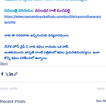
రచయిత్రి పరిచయం: 
వసుంధర రాణి మునిపల్లె
https://www.manatelugukathalu.com/profile/vasundhararani
/profile
నాకు ఈ సదవకాశం ఇచ్చినందుకు ధన్యవాదములు.
నేనొక హౌస్ వైఫ్ ని నాకు కథలు రాయడం ఒక హాబీ.
ఇంతకుముందు జాగృతి లాంటి పత్రికలలో కథలు ప్రచురితమయ్యాయి. ఇంకా 
కొన్ని కథలు పరిశీలనలో ఉన్నాయి.
Story
See All
Recent Posts