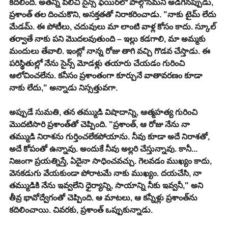
కదిలింది. అతన్ని పిలిచి సైన్స్ ఫెయిర్‌లో పాల్గొనమని అడిగినప్పుడు, 
ప్రశాంత్ తల దించుకొని, అసక్తతతో నిరాకరించాడు. "నాకు టైమ్ లేదు 
మేడమ్. ఈ పోటీలు, చదువులు మా లాంటి వాళ్ల కోసం కాదు. స్కూల్ 
తర్వాతే నాకు పని మొదలవుతుంది – ఇల్లు కడగాలి, మా అమ్మకు 
మందులు తేవాలి. ఇంట్లో నాన్న రోజు తాగి వచ్చి గొడవ చేస్తాడు. ఈ 
పరిస్థితుల్లో నేను సైన్స్ మోడళ్లు తయారు చేయడం గురించి 
ఆలోచించలేను. కనీసం ప్రశాంతంగా కూర్చునే వాతావరణం కూడా 
నాకు లేదు," అన్నాడు నిస్సత్తువగా.
​అప్పుడే సుమతి, తన తమ్ముడి విషాదాన్ని, ఆత్మహత్య గురించి 
మొదటిసారి ప్రశాంత్‌తో చెప్పింది. "ప్రశాంత్, ఆ రోజు నేను నా 
తమ్ముడి నిరాశను గుర్తించలేకపోయాను. నీవు కూడా అదే నిరాశతో, 
అదే కోపంతో ఉన్నావు. అందుకే నీవు అల్లరి చేస్తున్నావు. కానీ... 
నిజంగా ప్రయత్నిస్తే, ఏదైనా సాధించవచ్చు. గెలవడం ముఖ్యం కాదు, 
వెనకడుగు వేయకుండా పోరాటమే నాకు ముఖ్యం. దయచేసి, నా 
తమ్ముడికి నేను ఇవ్వలేని ధైర్యాన్ని, సాయాన్ని నీకు ఇవ్వనీ," అని 
తీవ్ర భావోద్వేగంతో చెప్పింది. ఆ మాటలు, ఆ కన్నీళ్లు ప్రశాంత్‌ను 
కదిలించాయి. చివరకు, ప్రశాంత్ ఒప్పుకున్నాడు.