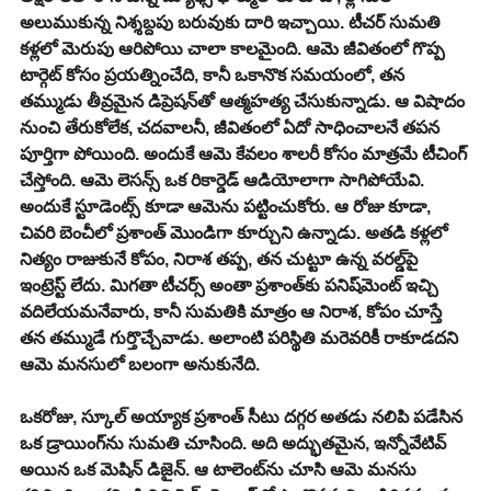
అలుముకున్న నిశ్శబ్దపు బరువుకు దారి ఇచ్చాయి. టీచర్ సుమతి 
కళ్లలో మెరుపు ఆరిపోయి చాలా కాలమైంది. ఆమె జీవితంలో గొప్ప 
టార్గెట్ కోసం ప్రయత్నించేది, కానీ ఒకానొక సమయంలో, తన 
తమ్ముడు తీవ్రమైన డిప్రెషన్‌తో ఆత్మహత్య చేసుకున్నాడు. ఆ విషాదం 
నుంచి తేరుకోలేక, చదవాలనీ, జీవితంలో ఏదో సాధించాలనే తపన 
పూర్తిగా పోయింది. అందుకే ఆమె కేవలం శాలరీ కోసం మాత్రమే టీచింగ్ 
చేస్తోంది. ఆమె లెసన్స్ ఒక రికార్డెడ్ ఆడియోలాగా సాగిపోయేవి. 
అందుకే స్టూడెంట్స్ కూడా ఆమెను పట్టించుకోరు. ఆ రోజు కూడా, 
చివరి బెంచీలో ప్రశాంత్ మొండిగా కూర్చుని ఉన్నాడు. అతడి కళ్లలో 
నిత్యం రాజుకునే కోపం, నిరాశ తప్ప, తన చుట్టూ ఉన్న వరల్డ్‌పై 
ఇంట్రెస్ట్ లేదు. మిగతా టీచర్స్ అంతా ప్రశాంత్‌కు పనిష్‌మెంట్ ఇచ్చి 
వదిలేయమనేవారు, కానీ సుమతికి మాత్రం ఆ నిరాశ, కోపం చూస్తే 
తన తమ్ముడే గుర్తొచ్చేవాడు. అలాంటి పరిస్థితి మరెవరికీ రాకూడదని 
ఆమె మనసులో బలంగా అనుకునేది.
​ఒకరోజు, స్కూల్ అయ్యాక ప్రశాంత్ సీటు దగ్గర అతడు నలిపి పడేసిన 
ఒక డ్రాయింగ్‌ను సుమతి చూసింది. అది అద్భుతమైన, ఇన్నోవేటివ్ 
అయిన ఒక మెషిన్ డిజైన్. ఆ టాలెంట్‌ను చూసి ఆమె మనసు 