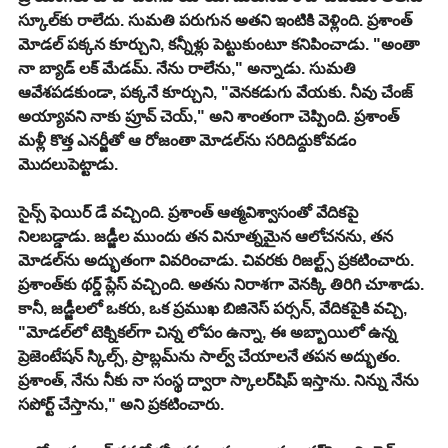
స్కూల్‌కు రాలేదు. సుమతి పరుగున అతని ఇంటికి వెళ్లింది. ప్రశాంత్ 
మోడల్ పక్కన కూర్చుని, కన్నీళ్లు పెట్టుకుంటూ కనిపించాడు. "అంతా 
నా బ్యాడ్ లక్ మేడమ్. నేను రాలేను," అన్నాడు. సుమతి 
ఆవేశపడకుండా, పక్కనే కూర్చుని, "వెనకడుగు వేయకు. నీవు చేంజ్ 
అయ్యావని నాకు ప్రూవ్ చెయ్," అని శాంతంగా చెప్పింది. ప్రశాంత్ 
మళ్లీ కొత్త ఎనర్జీతో ఆ రోజంతా మోడల్‌ను సరిదిద్దుకోవడం 
మొదలుపెట్టాడు.
​సైన్స్ ఫెయిర్ డే వచ్చింది. ప్రశాంత్ ఆత్మవిశ్వాసంతో వేదికపై 
నిలబడ్డాడు. జడ్జీల ముందు తన వినూత్నమైన ఆలోచనను, తన 
మోడల్‌ను అద్భుతంగా వివరించాడు. చివరకు రిజల్ట్స్ ప్రకటించారు. 
ప్రశాంత్‌కు థర్డ్ ప్లేస్ వచ్చింది. అతను నిరాశగా వెనక్కి తిరిగి చూశాడు. 
కానీ, జడ్జీలలో ఒకరు, ఒక ప్రముఖ బిజినెస్ పర్సన్, వేదికపైకి వచ్చి, 
"మోడల్‌లో టెక్నికల్‌గా చిన్న లోపం ఉన్నా, ఈ అబ్బాయిలో ఉన్న 
ప్రెజెంటేషన్ స్కిల్స్, ప్రాబ్లమ్‌ను సాల్వ్ చేయాలనే తపన అద్భుతం. 
ప్రశాంత్, నేను నీకు నా సంస్థ ద్వారా స్కాలర్‌షిప్ ఇస్తాను. నిన్ను నేను 
సపోర్ట్ చేస్తాను," అని ప్రకటించారు.