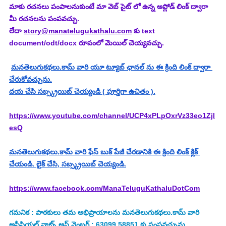
మాకు రచనలు పంపాలనుకుంటే మా వెబ్ సైట్ లో ఉన్న అప్లోడ్ లింక్ ద్వారా 
మీ రచనలను పంపవచ్చు.
లేదా 
story@manatelugukathalu.com
 కు text 
document/odt/docx రూపంలో మెయిల్ చెయ్యవచ్చు.
మనతెలుగుకథలు.కామ్ వారి యూ ట్యూబ్ ఛానల్ ను ఈ క్రింది లింక్ ద్వారా 
చేరుకోవచ్చును.
దయ చేసి సబ్స్క్రయిబ్ చెయ్యండి ( పూర్తిగా ఉచితం ).
https://www.youtube.com/channel/UCP4xPLpOxrVz33eo1Zjl
esQ
మనతెలుగుకథలు.కామ్ వారి ఫేస్ బుక్ పేజీ చేరడానికి ఈ క్రింది లింక్ క్లిక్ 
చేయండి. లైక్ చేసి, సబ్స్క్రయిబ్ చెయ్యండి.
https://www.facebook.com/ManaTeluguKathaluDotCom
గమనిక : పాఠకులు తమ అభిప్రాయాలను మనతెలుగుకథలు.కామ్ వారి 
అఫీషియల్ వాట్స్ అప్ నెంబర్ : 63099 58851 కు పంపవచ్చును.