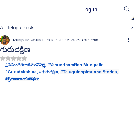
Log In
All Telugu Posts
Munipalle Vasundhara Rani
Dec 6, 2025
3 min read
గురుదక్షిణ
Rated NaN out of 5 stars.
#
వసుంధరరాణిమునిపల్లె
, 
#VasundharaRaniMunipalle
, 
#
Gurudakshina, #
గురుదక్షిణ
, 
#TeluguInspirationalStories
, 
#ప
్రేరణాదాయకకథలు