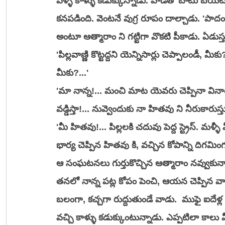
వెళ్ళి కాళ్ళు కడుక్కున్నాడు. వాడితో బాటు బయటిక
కనపడింది. వెంటనే వుగ్ర రూపం దాల్చాడు. 'పాదం మీ
అంటూ ఆత్మారాం ని గట్టిగా వొకటి పీకాడు. ఏడుస్తూ
'పిల్లవాణ్ణి కొట్టద్దని యెన్నిసార్లు చెప్పాలండీ,
మీకు?...'
'మా నాన్న!... మంచి మాట యెవరు చెప్పినా వినాలి.
వడ్డిస్తా!... నువ్వెందుకు నా హితవు ని నీరుకారుస్తున
'మీ హితవు!... పిల్లలకి చదువు పెద్ద స్ట్రెస్. మళ్ళీ
భార్య చెప్పిన హితవు కి, వచ్చిన కోపాన్ని దిగమింగ
ఆ సంఘటనలు గుర్తుకొచ్చిన ఆత్మారాం నవ్వుకున్
తనలో నాన్న పట్ల కోపం పెంచి, ఆయన చెప్పిన వాట
బలంగా, కచ్చగా రుద్దుతుండే వాడు.  ముఫై ఐదేళ
వచ్చి కాళ్ళు కడుక్కుంటున్నాడు. ఎప్పటిలా కాలు