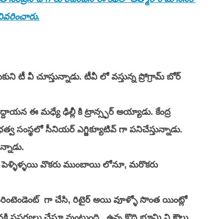
 వివరించారు.
 టీ వీ చూస్తున్నాడు. టీవీ లో వస్తున్న ప్రోగ్రామ్ బోర్ 
యన ఈ మధ్యే ఢిల్లీ కి ట్రాన్స్ఫర్ అయ్యాడు. కేంద్ర 
భత్వ సంస్థలో సీనియర్ ఎగ్జిక్యూటివ్ గా పనిచేస్తున్నాడు. 
న్నాడు. 
  పెళ్ళిళ్ళయి వొకరు ముంబాయి లోనూ, మరొకరు 
రింటెండెంట్  గా చేసి, రిటైర్ అయి వూళ్ళో సొంత యింట్లో  
 సపర్యలు చేస్తూ వుంటుంది . ఉన్న కొద్ది భూమి ని కౌలు 