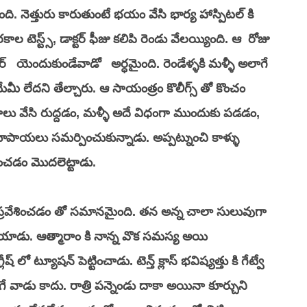
ి. నెత్తురు కారుతుంటే భయం వేసి భార్య హాస్పిటల్ కి 
కాల టెస్ట్స్, డాక్టర్ ఫీజు కలిపి రెండు వేలయ్యింది. ఆ  రోజు 
్   యెందుకుండేవాడో   అర్ధమైంది. రెండేళ్ళకి మళ్ళీ అలాగే 
ి, యేమీ లేదని తేల్చారు. ఆ సాయంత్రం కొలీగ్స్ తో కొంచం 
ాలు వేసి రుద్దడం, మళ్ళీ అదే విధంగా ముందుకు పడడం, 
లరూపాయలు సమర్పించుకున్నాడు. అప్పట్నుంచి కాళ్ళు 
ంచడం మొదలెట్టాడు.
లోకి ప్రవేశించడం తో సమానమైంది. తన అన్న చాలా సులువుగా 
ిపోయాడు. ఆత్మారాం కి నాన్న వొక సమస్య అయి 
 లో ట్యూషన్ పెట్టించాడు. టెన్త్ క్లాస్ భవిష్యత్తు కి గేట్వే 
వాడు కాదు. రాత్రి పన్నెండు దాకా అయినా కూర్చుని 