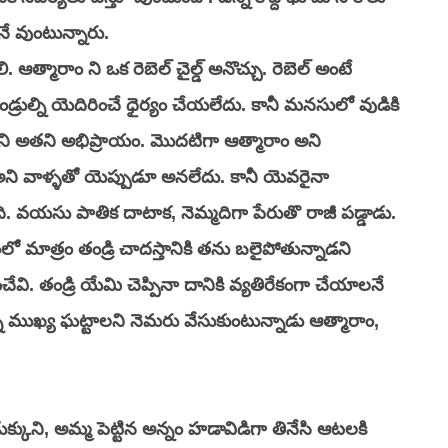
గానే వుంటున్నారు. 
ఆత్మారాం ని ఒక రెబెల్ చైల్డ్ అనొచ్చు. రెబెల్ అంటే 
్రుల్ని యెదిరించే ధైర్యం చేయలేదు. కానీ మనసులో వుడికి 
ని అతని అభిప్రాయం. మొదటిగా ఆత్మారాం అని 
ా అని వాళ్ళతో యెప్పుడూ అనలేదు. కానీ యెవరైనా 
ి. వయసు పాతిక దాటాక, నెమ్మదిగా పేరుతొ రాజీ పడ్డాడు. 
ో మాత్రం తండ్రి చాదస్తానికి తను బలైపోతున్నాడని 
చేవి. తండ్రి యేమి చెప్పినా దానికి వ్యతిరేకంగా చేయాలనే 
ని ముఖ్య ఘట్టాలని నెమరు వేసుకుంటున్నాడు ఆత్మారాం, 
ుక్కుని, అమ్మ పెట్టిన అన్నం హడావిడిగా తినేసి ఆటలకి 