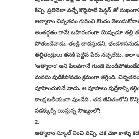
కిచ్చి, ప్రతినెలా వచ్చే కొద్దిపాటి పెన్షన్ తో సుఖం
ఆత్మారాం చిన్నతనం గురించి కొంచం తెలుసుకోవాలి. 
అంతర్గతం గానే! బహిరంగంగా యెప్పుడూ తల్లి తండ
పోతుండేవాడు. తండ్రి చాదస్తుడని, ఛండశాసనుడ
తల్లితండ్రులు తనకి పెట్టిన పేరు నచ్చలేదు. అల
'ఆత్మారాం' అని పిలవగానే గుండె మండిపోతుండేద
మనసు వుడికిపోవడం క్రమంగా తగ్గింది. చిన్నతనంల
వూహించుకునే వాడు. ఆ వూహలు వుద్రేకాన్ని కల్గిం
కాంక్ష బలీయంగా వుండేది . తన జీవితంలోని కొన్
పడక్కుర్చీ యిస్తున్న సౌఖ్యంలో!
2.
ఆత్మారాం స్కూల్ నించి వచ్చి, చక చకా కాళ్ళు కడ