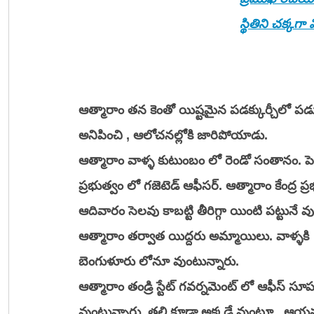
స్థితిని చక్కగా
ఆత్మారాం తన కెంతో యిష్టమైన పడక్కుర్చీలో పడుకుని
అనిపించి , ఆలోచనల్లోకి జారిపోయాడు. 
ఆత్మారాం వాళ్ళ కుటుంబం లో రెండో సంతానం. పెద్దా
ప్రభుత్వం లో గజెటెడ్ ఆఫీసర్. ఆత్మారాం కేంద్ర ప్ర
ఆదివారం సెలవు కాబట్టి తీరిగ్గా యింటి పట్టునే వు
ఆత్మారాం తర్వాత యిద్దరు అమ్మాయిలు. వాళ్ళకి
బెంగుళూరు లోనూ వుంటున్నారు. 
ఆత్మారాం తండ్రి స్టేట్ గవర్నమెంట్ లో ఆఫీస్ సూప
వుంటున్నారు. తల్లి కూడా అక్కడే వుంటూ , ఆయనకి