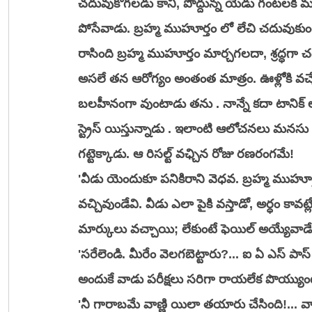
చదువుకోగలడు కానీ, పొద్దున్న యేడు గంటలకి ము
పోసేవాడు. బ్రహ్మ ముహూర్తం లో లేచి చదువుకుంట
రాసింది బ్రహ్మ ముహూర్తం మార్చగలదా, శ్రద్ధగా
అసలే తన ఆరోగ్యం అంతంత మాత్రం. ఊళ్లోకి వచ్చే
బలహీనంగా వుంటాడు తను . నాన్నే కదా టానిక్ లు కొన
స్ట్రెస్ యిస్తున్నాడు . ఇలాంటి ఆలోచనలు మనసు నిండా
గట్టెక్కాడు. ఆ రిసల్ట్ వఛ్చిన రోజు రణరంగమే! 
'వీడు యెందుకూ పనికిరాని వెధవ. బ్రహ్మ ముహూర
వచ్చివుండేవి. వీడు ఎలా పైకి వస్తాడో, అర్ధం కావట్ల
మార్కులు వచ్చాయి; లేకుంటే ఫెయిల్ అయ్యేవాడే
'సరేలెండి. మీరేం వెలగబెట్టారు?... ఐ ఏ ఎస్ పా
అందుకే వాడు పరీక్షలు సరిగా రాయలేక పొయ్యుం
'నీ గారాబమే వాణ్ణి యిలా తయారు చేసింది!... వాడ