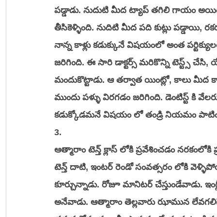
పడ్డాడు. నుదుటి మీద ట్యాప్ తగిలి గాయం అయింద
తీసికెళ్ళింది. నుదిటి మీద పది కుట్లు పడ్డాయి, రకర
నాన్న కాళ్లు కడుక్కునే విషయంలో అంత పర్టిక్యులర
జరిగింది. ఈ సారి డాక్టర్స్ మరికొన్ని టెస్ట్స్ చేస
మందుకొట్టాడు. ఆ తర్వాత యింట్లో, కాలు మీద క
ముందు పళ్ళు విరగడం జరిగింది. డెంటిస్ట్ కి వే
కడుక్కోడమనే విషయం లో తండ్రి నియమం పాటి
3. 
ఆత్మారాం టెన్త్ క్లాస్ లోకి ప్రవేశించడం నరకం
టెన్త్ దాటి, ఇంటర్ రెండో సంవత్సరం లోకి వెళ్ళ
కూర్చున్నాడు. రోజూ మానిటర్ చేస్తుండేవాడు. ఇంగ్లీష్
అనేవాడు. ఆత్మారాం తెల్లవారు ఝామున లేవగలిగే 