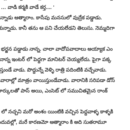
 వాడి కర్మకి వాడే కర్త.... '
ాడు ఆత్మారాం. కాసేపు మనసులో వుద్రేక పడ్డాడు. 
కున్నాడు. కానీ తను ఆ పని చేయలేడని తెలుసు. నెమ్మదిగా 
న భర్జన పడ్డాడు నాన్న. చాలా వాదోపవాదాలు అయ్యాక ఎం 
న నాన్న ఇంటర్ లో పెద్దగా మానిటర్ చెయ్యలేదు. పైగా పక్క 
డే వాడు. పొద్దున్నే వెళ్ళి రాత్రి పదింటికి వచ్చేవాడు. 
ాల్లో మాత్రం వాయిస్తుండేవాడు. వారానికి సరిపడా డోస్ 
మార్కులతో పాస్ అయి, ఎంసెట్ లో సముచితమైన రాంక్ 
ళి లో నచ్చని మరో అంశం యింటికి వచ్చిన పెద్దవాళ్ళ కాళ్ళకి 
ినందువల్లో, మరే కారణమో ఆత్మారాం కి అది సుతరామూ 