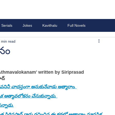
Serials
Jokes
Kavithalu
Full Novels
 min read
కనం
thmavalokanam' written by Siriprasad
సాద్
రతి పనినీ చాదస్తంగా అనుకునేవాడు ఆత్మారాం. 
క ఆత్మావలోకనం చేసుకున్నాడు. 
న్నాడు.
 సిరిప్రసాద్ గారు రచించిన ఈ కథలో ఆత్మారాం మానసిక 