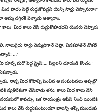
ొచ్చిన నాన్నకి , ఆత్మారాం కాలిమీద కాలు వేసి రుద్దడం 
ద పాదం పెట్టి రుద్దుకోవద్దని యెన్ని సార్లు చెప్పానురా?' 
 అమ్మ దగ్గిరకి వెళ్ళాడు ఆత్మారాం. 
 మీకు? కాలు  మీద కాలు వేసి రుద్దుకోకూడదని యెవరు చెప్పారు 
 నాలుగైదు సార్లు నెమ్మదిగానే చెప్తా. వినకపోతేనే వొకటి 
్నావ్! ...'
 మీ రూల్స్ మరో పెద్ద స్ట్రెస్!... పిల్లలని చూడండి కొంచం.'
ుకున్నాడు. 
నాడు. నాన్న మీద కోపాన్ని పెంచిన ఆ సంఘటనలు అప్పట్లో 
ికి వ్యతిరేకంగా చేసేవాడు తను. కాలు మీద కాలు వేసి 
్ల వయసులో కావచ్చు. ఒక సాయంత్రం ఆఫీస్ నించి యింటికి 
 మీద కాలు వేసి రుద్దుకుంటుండగా బాలన్స్ తప్పి ముందుకు 