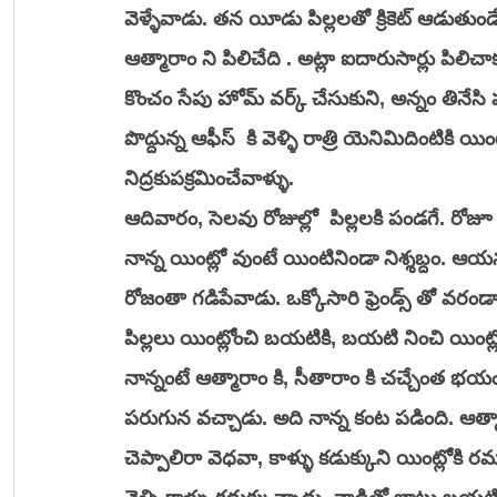
వెళ్ళేవాడు. తన యీడు పిల్లలతో క్రికెట్ ఆడుతుండేవా
ఆత్మారాం ని పిలిచేది . అట్లా ఐదారుసార్లు పిలిచా
కొంచం సేపు హోమ్ వర్క్ చేసుకుని, అన్నం తినేస
పొద్దున్న ఆఫీస్  కి వెళ్ళి రాత్రి యెనిమిదింటికి
నిద్రకుపక్రమించేవాళ్ళు. 
ఆదివారం, సెలవు రోజుల్లో  పిల్లలకి పండగే. రోజూ ఐ
నాన్న యింట్లో వుంటే యింటినిండా నిశ్శబ్దం. 
రోజంతా గడిపేవాడు. ఒక్కోసారి ఫ్రెండ్స్ తో 
పిల్లలు యింట్లోంచి బయటికి, బయటి నించి యింట్లో
నాన్నంటే ఆత్మారాం కి, సీతారాం కి చచ్చేంత భయం.
పరుగున వచ్చాడు. అది నాన్న కంట పడింది. ఆత్మార
చెప్పాలిరా వెధవా, కాళ్ళు కడుక్కుని యింట్లోకి 