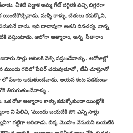
డు. చీకటి పడ్డాక అమ్మ గేట్ దగ్గిరకి వచ్చి బిగ్గరగా 
క యింటికొచ్చేవాడు. మళ్ళీ కాళ్ళు, చేతులు కడుక్కొని, 
ి పడుకునే వాడు. ఇది దాదాపుగా అతని దినచర్య. నాన్న 
 యింటికి వస్తుంటాడు. ఆలోగా ఆత్మారాం, అన్న  సీతారాం 
దారు సార్లు ఆటలకి వెళ్ళి వస్తుండేవాళ్ళు . ఆరోజుల్లో 
ఆయన ముందు గదిలో పేపర్ చదువుతూనో , టీవీ చూస్తూనో 
వరండా లో పేకాట ఆడుతుండేవాడు. ఆయన కంట పడకుండా 
కి తిరుగుతుండేవాళ్ళు . 
 ఒక రోజు ఆత్మారాం కాళ్ళు కడుక్కోకుండా యింట్లోకి 
ాం ని పిలిచి, 'ముందు బయటికి పో! ఎన్ని సార్లు 
రమ్మని?' గట్టిగా అరిచాడు. బిక్క మొహం వేసుకుని బయటికి 