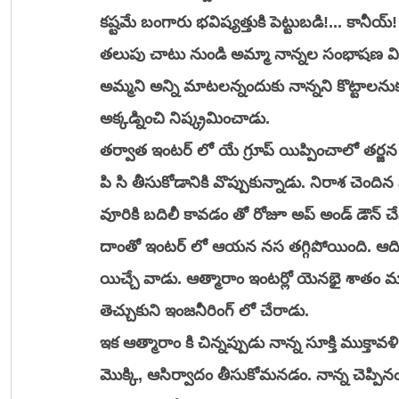
కష్టమే బంగారు భవిష్యత్తుకి పెట్టుబడి!... కానీయ్! …
తలుపు చాటు నుండి అమ్మా నాన్నల సంభాషణ విన్న
అమ్మని అన్ని మాటలన్నందుకు నాన్నని కొట్టాలను
అక్కడ్నించి నిష్క్రమించాడు. 
తర్వాత ఇంటర్ లో యే గ్రూప్ యిప్పించాలో తర్జ
పి సి తీసుకోడానికి వొప్పుకున్నాడు. నిరాశ చెంది
వూరికి బదిలీ కావడం తో రోజూ అప్ అండ్ డౌన్ చేస్తుం
దాంతో ఇంటర్ లో ఆయన నస తగ్గిపోయింది. ఆదివార
యిచ్చే వాడు. ఆత్మారాం ఇంటర్లో యెనభై శాతం 
తెచ్చుకుని ఇంజనీరింగ్ లో చేరాడు.
ఇక ఆత్మారాం కి చిన్నప్పుడు నాన్న సూక్తి ముక్తావ
మొక్కి, ఆసిర్వాదం తీసుకోమనడం. నాన్న చెప్ప