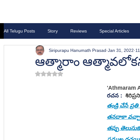
All Telugu Posts
Story
Reviews
Special Articles
Siripurapu Hanumath Prasad
Jan 31, 2022
11
ఆత్మారాం ఆత్మావలో
Rated NaN out of 5 stars.
'Athmaram A
రచన :  
శిరిప్ర
తండ్రి చేసే ప్
తనదాకా వచ్చా
తప్పు తెలుసుకు
ప్రముఖ రచయిత