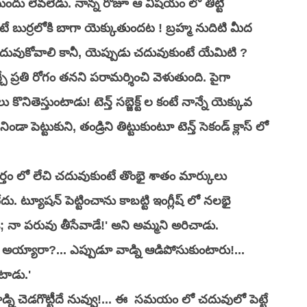
ందు లేవలేడు. నాన్న రోజూ ఆ విషయం లో తిట్టి 
ే బుర్రలోకి బాగా యెక్కుతుందట ! బ్రహ్మ నుదిటి మీద 
 చదువుకోవాలి కానీ, యెప్పుడు చదువుకుంటే యేమిటి ? 
 ప్రతి రోగం తనని పరామర్శించి వెళుతుంది. పైగా 
ితెస్తుంటాడు! టెన్త్ సబ్జెక్ట్ ల కంటే నాన్నే యెక్కువ 
 పెట్టుకుని, తండ్రిని తిట్టుకుంటూ టెన్త్ సెకండ్ క్లాస్ లో 
్తం లో లేచి చదువుకుంటే తొంభై శాతం మార్కులు 
ేదు. ట్యూషన్ పెట్టించాను కాబట్టి ఇంగ్లీష్ లో నలభై 
; నా పరువు తీసేవాడే!' అని అమ్మని అరిచాడు. 
స్ అయ్యారా?... ఎప్పుడూ వాడ్ని ఆడిపోసుకుంటారు!... 
టాడు.'
్ని చెడగొట్టీదే నువ్వు!... ఈ  సమయం లో చదువులో పెట్టే  