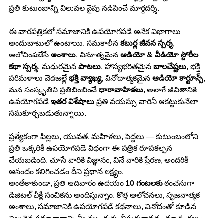
ప్రతి కుటుంబాన్ని విలువల వైపు నడిపించే మార్గదర్శి.
ఈ వారపత్రికలో సమాజానికి ఉపయోగపడే అనేక విభాగాలు 
అందుబాటులో ఉంటాయి. సమకాలీన 
కబుర్ల జీవన స్పర్శ
, 
ఆలోచింపజేసే
 అంశాలు
, వినూత్నమైన 
ఆడియో & వీడియో స్టోరీల 
కథా స్పర్శ
, మధురమైన 
పాటలు
, హాస్యభరితమైన 
బాలచేష్టలు
, భక్తి 
పరిమళాలు వెదజల్లే 
భక్తి వ్యాఖ్య
, వినోదాత్మకమైన 
ఆడియో కార్టూన్స్
, 
మన సంస్కృతిని ప్రతిబింబించే 
ధారావాహికలు
, అలాగే జీవితానికి 
ఉపయోగపడే 
ఇతర విశేషాలు
 ప్రతి వయస్సు వారినీ ఆకట్టుకునేలా 
సమకూర్చబడుతున్నాయి.
ప్రత్యేకంగా పిల్లలు, యువత, మహిళలు, పెద్దలు — కుటుంబంలోని 
ప్రతి ఒక్కరికీ ఉపయోగపడే విధంగా ఈ పత్రిక రూపకల్పన 
చేయబడింది. చూసే వారికి విజ్ఞానం, వినే వారికి ప్రేరణ, అందరికీ 
ఆనందం కలిగించడం దీని ప్రధాన లక్ష్యం.
అంతేకాకుండా, ప్రతి ఆదివారం ఉదయం 
10 గంటలకు
 ఠంచనుగా 
డిజిటల్ వీక్లీ సంచికను అందిస్తున్నాం. కొత్త ఆలోచనలు, సృజనాత్మక 
అంశాలు, సమాజానికి ఉపయోగపడే కథనాలు, వినోదంతో కూడిన 