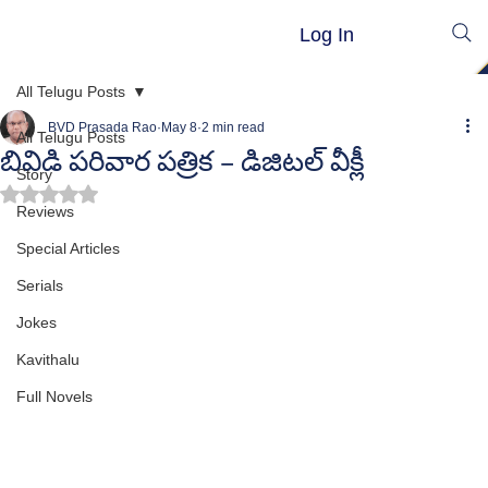
Log In
All Telugu Posts
BVD Prasada Rao
May 8
2 min read
All Telugu Posts
బివిడి పరివార పత్రిక – డిజిటల్ వీక్లీ
Story
Rated NaN out of 5 stars.
Reviews
Special Articles
Serials
Jokes
Kavithalu
Full Novels