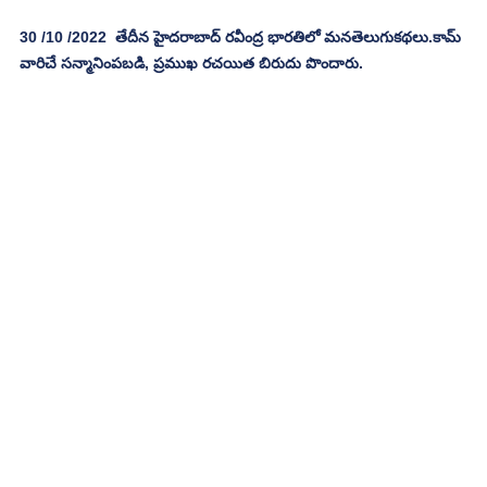
30 /10 /2022  తేదీన హైదరాబాద్ రవీంద్ర భారతిలో మనతెలుగుకథలు.కామ్ 
వారిచే సన్మానింపబడి, ప్రముఖ రచయిత బిరుదు పొందారు.