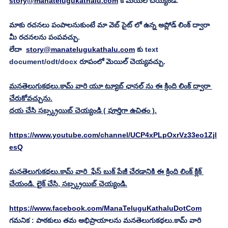
story@manatelugukathalu.com
 కి మెయిల్ చెయ్యండి.
మాకు రచనలు పంపాలనుకుంటే మా వెబ్ సైట్ లో ఉన్న అప్లోడ్ లింక్ ద్వారా 
మీ రచనలను పంపవచ్చు.
లేదా  
story@manatelugukathalu.com
 కు text 
document/odt/docx రూపంలో మెయిల్ చెయ్యవచ్చు. 
మనతెలుగుకథలు.కామ్ వారి యూ ట్యూబ్ ఛానల్ ను ఈ క్రింది లింక్ ద్వారా 
చేరుకోవచ్చును.
దయ చేసి సబ్స్క్రయిబ్ చెయ్యండి ( పూర్తిగా ఉచితం ).
https://www.youtube.com/channel/UCP4xPLpOxrVz33eo1Zjl
esQ
మనతెలుగుకథలు.కామ్ వారి  ఫేస్ బుక్ పేజీ చేరడానికి ఈ క్రింది లింక్ క్లిక్ 
చేయండి. లైక్ చేసి, సబ్స్క్రయిబ్ చెయ్యండి.
https://www.facebook.com/ManaTeluguKathaluDotCom
గమనిక : పాఠకులు తమ అభిప్రాయాలను మనతెలుగుకథలు.కామ్ వారి 