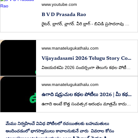
www.youtube.com
B V D Prasada Rao
రైటర్, బ్లాగర్, వ్లాగర్. వీరి బ్లాగ్ - బివిడి ప్రసాదరావు బ్లాగ్ వీరి యూట్యూబ్ ఛానల్ - బివిడి ప్రసాదరావు వ్లాగ్ వీరి పూర్తి వివరాలు ఈ క్రింది లింక్ ద్వారా తెల...
www.manatelugukathalu.com
Vijayadasami 2026 Telugu Story Competition | Win ₹5000 | ManaTeluguKathalu
విజయదశమి 2026 సందర్భంగా తెలుగు కథల పోటీలు. ₹5000 ప్రథమ బహుమతి, విశిష్ట బహుమతులు కూడా ఉన్నాయి. మీ కథలను ఇప్పుడే పంపండి.
www.manatelugukathalu.com
ఉగాది షడ్రుచుల కథల పోటీలు 2026 | మీ కథతో జీవిత రుచులు చెప్పండి!
ఉగాది అంటే కొత్త సంవత్సర ఆరంభం మాత్రమే కాదు… జీవితం యొక్క అన్ని రుచుల్ని గుర్తుచేసే పండుగ. ఈ సందర్భాన్ని పురస్కరించుకుని, ManaTeluguKathalu.com తరఫున ప్రత్యేకంగా “షడ్రుచుల కథల పోటీలు” నిర్వహిస్తున్నాము.
మేము నిర్వహించే వివిధ పోటీలలో రచయితలకు బహుమతులు 
అందించడంలో భాగస్వాములు కావాలనుకునే వారు  వివరాల కోసం 