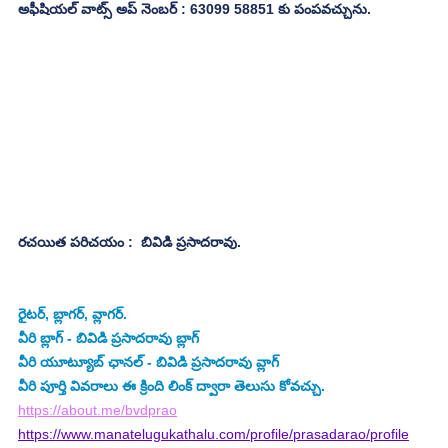
అఫీషియల్ వాట్స్ అప్ నెంబర్ : 63099 58851 కు పంపవచ్చును.
రచయిత పరిచయం :  బివిడి ప్రసాదరావు.
రైటర్, బ్లాగర్, వ్లాగర్.
వీరి బ్లాగ్ - బివిడి ప్రసాదరావు బ్లాగ్
వీరి యూట్యూబ్ ఛానల్ - బివిడి ప్రసాదరావు వ్లాగ్
వీరి పూర్తి వివరాలు ఈ క్రింది లింక్ ద్వారా తెలుసు కోవచ్చు.
https://about.me/bvdprao
https://www.manatelugukathalu.com/profile/prasadarao/profile