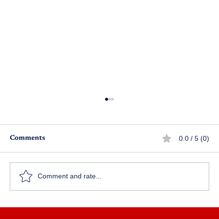
0.0 / 5 (0)
Comments
Comment and rate...
క్లిక్ కెమిస్ట్రీ: ఔషధ పరిశోధనలో విప్లవాత్మక