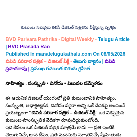
కుటుంబ సభ్యులు కలిసి డిజిటల్ పత్రికను వీక్షిస్తున్న దృశ్యం
BVD Parivara Pathrika - Digital Weekly - 
Telugu Article 
|
BVD Prasada Rao 
Published In 
manatelugukathalu.com
 On 08/05/2026
బివిడి పరివార పత్రిక – డిజిటల్ వీక్లీ
 - 
తెలుగు 
వ్యాసం | 
బివిడి 
ప్రసాదరావు | 
ప్రముఖ రచయిత బిరుదు గ్రహీత
సాహిత్యం . సంస్కృతి • వినోదం • విలువల సమ్మేళనం
ఈ ఆధునిక డిజిటల్ యుగంలో ప్రతి కుటుంబానికి సాహిత్యం, 
సంస్కృతి, ఆధ్యాత్మికత, వినోదం వగైరా అన్నీ ఒకే వేదికపై అందించే 
ప్రయత్నంగా 
“బివిడి పరివార పత్రిక – డిజిటల్ వీక్లీ”
 ఒక విశిష్టమైన 
కుటుంబ-సాంస్కృతిక వేదికగా రూపుదిద్దుకుంటోంది.
ఇది కేవలం ఒక డిజిటల్ పత్రిక మాత్రమే కాదు — ప్రతి ఇంటికి 
వెలుగునిచ్చే జ్ఞాన దీపం, ప్రతి మనసుకు స్ఫూర్తినిచ్చే స్నేహితుడు, 