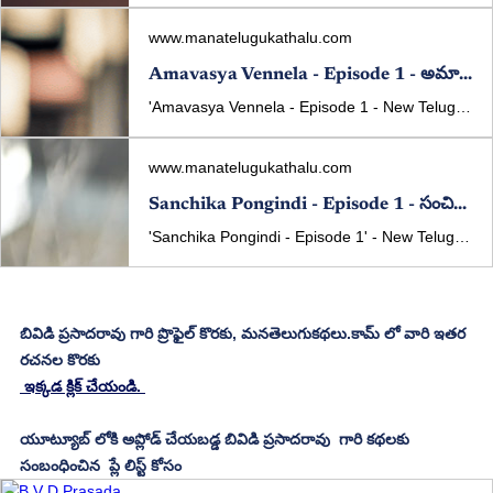
www.manatelugukathalu.com
Amavasya Vennela - Episode 1 - అమావాస్య వెన్నెల - ఎపిసోడ్ 1 - New Telugu Web Series Written By - BVD Prasada Rao
'Amavasya Vennela - Episode 1 - New Telugu Web Series Written By BVD Prasada Rao 'అమావాస్య వెన్నెల - ఎపిసోడ్ 1' తెలుగు ధారావాహిక ప్రారంభం
www.manatelugukathalu.com
Sanchika Pongindi - Episode 1 - సంచిక పొంగింది - ఎపిసోడ్ 1 - New Telugu Web Series Written By - BVD Prasada Rao
'Sanchika Pongindi - Episode 1' - New Telugu Web Series Written By BVD Prasada Rao 'సంచిక పొంగింది - ఎపిసోడ్ 1' తెలుగు ధారావాహిక ప్రారంభం
బివిడి ప్రసాదరావు గారి ప్రొఫైల్ కొరకు, మనతెలుగుకథలు.కామ్ లో వారి ఇతర 
రచనల కొరకు 
 ఇక్కడ క్లిక్ చేయండి. 
యూట్యూబ్ లోకి అప్లోడ్ చేయబడ్డ బివిడి ప్రసాదరావు  గారి కథలకు 
సంబంధించిన  ప్లే లిస్ట్ కోసం 