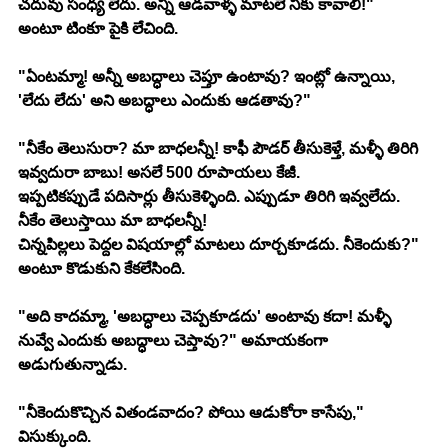
చదువు సంధ్య లేదు. అన్నీ ఆడవాళ్ళ మాటలే నీకు కావాలి!"
అంటూ టింకూ పైకి లేచింది.
"ఏంటమ్మా! అన్నీ అబద్ధాలు చెప్తూ ఉంటావు? ఇంట్లో ఉన్నాయి, 
'లేదు లేదు' అని అబద్ధాలు ఎందుకు ఆడతావు?"
"నీకేం తెలుసురా? మా బాధలన్నీ! కాఫీ పౌడర్ తీసుకెళ్తే, మళ్ళీ తిరిగి 
ఇవ్వదురా బాబు! అసలే 500 రూపాయలు కేజీ.
ఇప్పటికప్పుడే పదిసార్లు తీసుకెళ్ళింది. ఎప్పుడూ తిరిగి ఇవ్వలేదు.
నీకేం తెలుస్తాయి మా బాధలన్నీ!
చిన్నపిల్లలు పెద్దల విషయాల్లో మాటలు దూర్చకూడదు. నీకెందుకు?" 
అంటూ కొడుకుని కేకలేసింది.
"అది కాదమ్మా, 'అబద్ధాలు చెప్పకూడదు' అంటావు కదా! మళ్ళీ 
నువ్వే ఎందుకు అబద్ధాలు చెప్తావు?" అమాయకంగా 
అడుగుతున్నాడు.
"నీకెందుకొచ్చిన వితండవాదం? పోయి ఆడుకోరా కాసేపు," 
విసుక్కుంది.