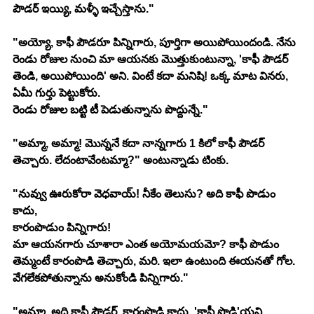
పౌడర్ ఇయ్యి, మళ్ళీ ఇచ్చేస్తాను."
"అయ్యో, కాఫీ పౌడరూ పిన్నిగారు, పూర్తిగా అయిపోయిందండి. నేను 
రెండు రోజుల నుంచి మా ఆయనకు మొత్తుకుంటున్నా, 'కాఫీ పౌడర్ 
తెండి, అయిపోయింది' అని. వింటే కదా మనిషి! ఒక్క మాట వినరు, 
ఏమీ గుర్తు పెట్టుకోరు.
రెండు రోజుల బట్టి టీ పెడుతున్నాను పొద్దున్నే."
"అమ్మా, అమ్మా! మొన్ననే కదా నాన్నగారు 1 కిలో కాఫీ పౌడర్ 
తెచ్చారు. లేదంటావేంటమ్మా?" అంటున్నాడు టింకు.
"నువ్వు ఊరుకోరా వెధవాయ్! నీకేం తెలుసు? అది కాఫీ పొడుం 
కాదు,
కారంపొడుం పిన్నిగారు!
మా ఆయనగారు చూశారా ఎంత అయోమయమో? కాఫీ పొడుం 
తెమ్మంటే కారంపొడి తెచ్చారు, మరి. ఇలా ఉంటుంది ఈయనతో గోల. 
వేగలేకపోతున్నాను అనుకోండి పిన్నిగారు."
"అమ్మా, అది కాఫీ పౌడర్. కారంపొడి కాదు. 'కాఫీ పొడి'యని 