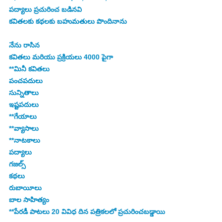
పద్యాలు ప్రచురించ బడినవి
కవితలకు కథలకు బహుమతులు పొందినాను
నేను రాసిన 
కవితలు మరియు ప్రక్రియలు 4000 పైగా 
**మినీ కవితలు
పంచపదులు
సున్నితాలు 
ఇష్టపదులు 
**గేయాలు 
**వ్యాసాలు 
**నాటకాలు 
పద్యాలు  
గజల్స్ 
కథలు  
రుబాయీలు 
బాల సాహిత్యం 
**పేరడీ పాటలు 20 వివిధ దిన పత్రికలలో ప్రచురించబడ్డాయి