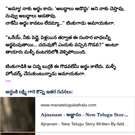
"అమ్మా! నాకు అర్థం కాదు. 'అబద్ధాలు ఆడొద్దు' అని నాకు చెప్తావు, 
నువ్వు అబద్ధాలు ఆడతావు.
నాకేమీ అర్థం కావటం లేదమ్మా..." టింకుగాడు అమాయకంగా.
"ఒరేయ్, నీకు పెద్దై, పెళ్లయిన తర్వాత ఈ సంసార బాధలన్నీ 
అర్థమవుతాయి... చదువుకో! ఎందుకు వచ్చిన గొడవ?" అంటూ 
తాయారు మళ్ళీ వంటగదిలోకి వెళ్ళిపోయింది.
టింకుగాడికి ఆ చిన్న బుర్రకి ఈ గొడవలేమీ అర్థం కాలేదు. మళ్ళీ 
హోంవర్క్ చేసుకుంటున్నాడు అమాయకంగా.
***
అద్దంకి లక్ష్మి గారి కొన్ని ఇతర రచనలు:
www.manatelugukathalu.com
Ajnanam - అజ్ఞానం - New Telugu Story Written By Addanki Lakshmi
Ajnanam - New Telugu Story Written By Addanki Lakshmi Published In manatelugukathalu.com On 31/08/2025 అజ్ఞానం - తెలుగు కథ రచన: అద్దంకి లక్ష్మి