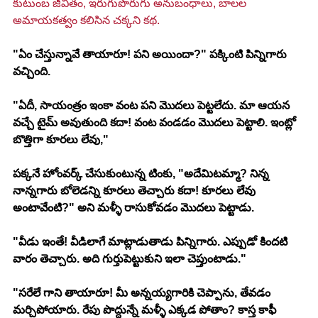
కుటుంబ జీవితం, ఇరుగుపొరుగు అనుబంధాలు, బాలల 
అమాయకత్వం కలిసిన చక్కని కథ.
"ఏం చేస్తున్నావే తాయారూ! పని అయిందా?" పక్కింటి పిన్నిగారు 
వచ్చింది.
"ఏదీ, సాయంత్రం ఇంకా వంట పని మొదలు పెట్టలేదు. మా ఆయన 
వచ్చే టైమ్ అవుతుంది కదా! వంట వండడం మొదలు పెట్టాలి. ఇంట్లో 
బొత్తిగా కూరలు లేవు,"
పక్కనే హోంవర్క్ చేసుకుంటున్న టింకు, "అదేమిటమ్మా? నిన్న 
నాన్నగారు బోలెడన్ని కూరలు తెచ్చారు కదా! కూరలు లేవు 
అంటావేంటి?" అని మళ్ళీ రాసుకోవడం మొదలు పెట్టాడు.
"వీడు ఇంతే! వీడిలాగే మాట్లాడుతాడు పిన్నిగారు. ఎప్పుడో కిందటి 
వారం తెచ్చారు. అది గుర్తుపెట్టుకుని ఇలా చెప్తుంటాడు."
"సరేలే గాని తాయారూ! మీ అన్నయ్యగారికి చెప్పాను, తేవడం 
మర్చిపోయారు. రేపు పొద్దున్నే మళ్ళీ ఎక్కడ పోతాం? కాస్త కాఫీ 