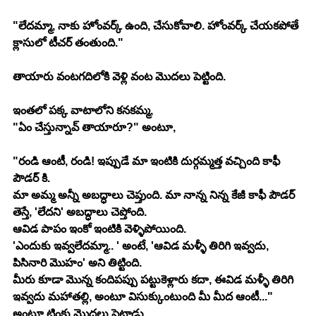
"లేదమ్మా, నాకు హోంవర్క్ ఉంది, చేసుకోవాలి. హోంవర్క్ చేయకపోతే 
క్లాసులో టీచర్ తంతుంది."
తాయారు వంటగదిలోకి వెళ్లి వంట మొదలు పెట్టింది.
ఇంతలో పక్క వాటాలోని కనకమ్మ,
"ఏం చేస్తున్నావ్ తాయారూ?" అంటూ,
"రండి ఆంటీ, రండి! ఇప్పుడే మా ఇంటికి దుర్గమ్మత్త వచ్చింది కాఫీ 
పౌడర్ కి.
మా అమ్మ అన్నీ అబద్ధాలు చెప్తుంది. మా నాన్న నిన్న కేజీ కాఫీ పౌడర్ 
తెస్తే, 'లేదని' అబద్ధాలు చెప్తోంది.
ఆవిడ పాపం ఇంకో ఇంటికి వెళ్ళిపోయింది.
'ఎందుకు ఇవ్వలేదమ్మా.. ' అంటే, 'ఆవిడ మళ్ళీ తిరిగి ఇవ్వదు, 
పిసినారి మొహం' అని తిట్టింది.
మీరు కూడా మొన్న కందిపప్పు పట్టుకెళ్లారు కదా, ఈవిడ మళ్ళీ తిరిగి 
ఇవ్వదు మహాతల్లి, అంటూ విసుక్కుంటుంది మీ మీద ఆంటీ..."
అంటూ టింకు మొదలు పెట్టాడు.