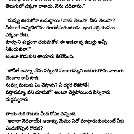
తెలుగులో చక్కగా రాశాడు, నేను చదివాను."
"నువ్వు ఊరుకోరా బడుద్దాయి! నాకు తెలుసా, నీకు తెలుసా? 
వీడిలాగే అన్నిటిలోనూ కలగజేసుకుంటాడు. ఇంత వెర్రి మొహం 
ఎక్కడా లేడు.
కూర్చుని శుభ్రంగా చదువుకోక, ఈ ఆడవాళ్ళ కబుర్లు అన్నీ 
నీకెందుకురా!"
అంటూ కొడుకుని తాయారు కేకలేసింది.
"పోనీలే అమ్మా, నేను పక్కింటి సుజాతమ్మని అడుగుతాను నాలుగు 
చెంచాల కాఫీ పొడి.
నువ్వు మటుకు ఏం చేస్తావు? నీ దగ్గర లేకపోతే!
వస్తానమ్మా, పని చూసుకో" అంటూ వెళ్లిపోయింది పిన్నిగారు 
దుర్గమ్మగారు.
తాయారుకి కొడుకు మీద కోపం వచ్చింది.
"ఇలారా వెధవాయ్! ఆడాళ్ళు మేము ఏదో మాట్లాడుకుంటుంటే నీకు 
ఎందుకొచ్చిన గొడవ?