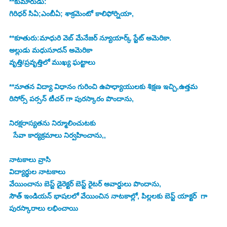
**కుమారుడు:
గిరిధర్ సిఏ;ఎంబీఏ; శాక్రమెంటో కాలిఫోర్నియా,
**కూతురు:మాధురి వెబ్ మేనేజర్ న్యూయార్క్ స్టేట్ అమెరికా. 
అల్లుడు మధుసూదన్ అమెరికా
వృత్తి/ప్రవృత్తిలో ముఖ్య ఘట్టాలు
**నూతన విద్యా విధానం గురించి ఉపాధ్యాయులకు శిక్షణ ఇచ్చి,ఉత్తమ 
రిసోర్స్ పర్సన్ టీచర్ గా పురస్కారం పొందాను,
నిరక్షరాస్యతను నిర్మూలించుటకు 
  సేవా కార్యక్రమాలు నిర్వహించాను,,
నాటకాలు వ్రాసి 
విద్యార్థుల నాటకాలు 
వేయించాను బెస్ట్ డైరెక్టర్ బెస్ట్ రైటర్ అవార్డులు పొందాను,
సౌత్ ఇండియన్ భాషలలో వేయించిన నాటకాల్లో, పిల్లలకు బెస్ట్ యాక్టర్  గా 
పురస్కారాలు లభించాయి