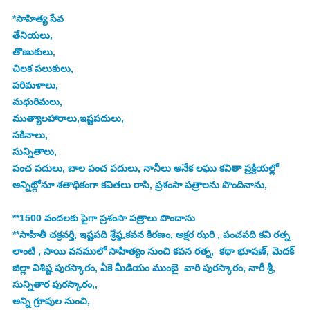
*సాహిత్య సేవ
తేనియలు,
తొణుకులు,
చిలక పలుకులు,
పరిమళాలు,
మధురిమలు,
ముత్యాలహారాలు,ఇష్టపదులు,
సకినాలు,
సున్నితాలు,
పంచ పదులు, బాల పంచ పదులు, నానీలు అనేక లఘు కవితా ప్రక్రియల్లో 
అన్నిట్లోనూ శతాధికంగా కవితలు రాసి, ప్రశంసా పత్రాలను పొందినాను,
**1500 వందలకు పైగా ప్రశంసా పత్రాలు పొందాను
**సాహితీ చక్రవర్తి, ఇష్టపది శ్రేష్ఠ,కవన కిరణం, అక్షర ఝరి , పంచపది కవి రత్న 
లాంటి , సాయి వనములో సాహిత్యం నుంచి కవన రత్న,  కథా భూషణ్, మెదక్ 
జిల్లా విశిష్ట పురస్కారం, ఏకె మీడియం ముంబై  వారి పురస్కారం, నారీ శ్రీ, 
సున్నితార పురస్కారం,,
అన్ని గ్రూపుల నుంచి,