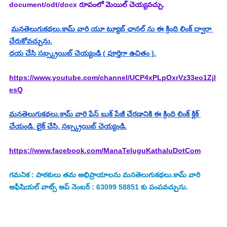
document/odt/docx రూపంలో మెయిల్ చెయ్యవచ్చు.
మనతెలుగుకథలు.కామ్ వారి యూ ట్యూబ్ ఛానల్ ను ఈ క్రింది లింక్ ద్వారా 
చేరుకోవచ్చును.
దయ చేసి సబ్స్క్రయిబ్ చెయ్యండి ( పూర్తిగా ఉచితం ).
https://www.youtube.com/channel/UCP4xPLpOxrVz33eo1Zjl
esQ
మనతెలుగుకథలు.కామ్ వారి ఫేస్ బుక్ పేజీ చేరడానికి ఈ క్రింది లింక్ క్లిక్ 
చేయండి. లైక్ చేసి, సబ్స్క్రయిబ్ చెయ్యండి.
https://www.facebook.com/ManaTeluguKathaluDotCom
గమనిక : పాఠకులు తమ అభిప్రాయాలను మనతెలుగుకథలు.కామ్ వారి 
అఫీషియల్ వాట్స్ అప్ నెంబర్ : 63099 58851 కు పంపవచ్చును.