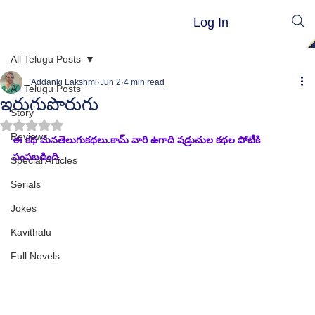
Log In
All Telugu Posts
Addanki Lakshmi
Jun 2
4 min read
All Telugu Posts
ఇరుగుపొరుగు
Story
Rated NaN out of 5 stars.
Reviews
ఈ కథ మనతెలుగుకథలు.కామ్ వారి ఉగాది షడ్రుచుల కథల పోటీకి 
పంపబడింది.
Special Articles
Serials
Jokes
Kavithalu
Full Novels