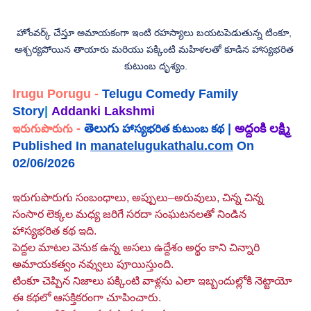
హోంవర్క్ చేస్తూ అమాయకంగా ఇంటి రహస్యాలు బయటపెడుతున్న టింకూ, 
ఆశ్చర్యపోయిన తాయారు మరియు పక్కింటి మహిళలతో కూడిన హాస్యభరిత 
కుటుంబ దృశ్యం.
Irugu Porugu -
Telugu Comedy Family 
Story
| 
Addanki Lakshmi 
 -
 తెలుగు 
 |
అద్దంకి లక్ష్మి
ఇరుగుపొరుగు
హాస్యభరిత కుటుంబ కథ
Published In 
manatelugukathalu.com
 On 
02/06/2026
ఇరుగుపొరుగు సంబంధాలు, అప్పులు–అరువులు, చిన్న చిన్న 
సంసార లెక్కల మధ్య జరిగే సరదా సంఘటనలతో నిండిన 
హాస్యభరిత కథ ఇది.
పెద్దల మాటల వెనుక ఉన్న అసలు ఉద్దేశం అర్థం కాని చిన్నారి 
అమాయకత్వం నవ్వులు పూయిస్తుంది.
టింకూ చెప్పిన నిజాలు పక్కింటి వాళ్లను ఎలా ఇబ్బందుల్లోకి నెట్టాయో 
ఈ కథలో ఆసక్తికరంగా చూపించారు.