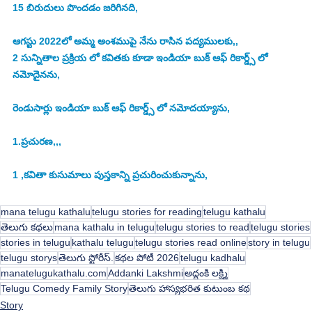
15 బిరుదులు పొందడం జరిగినది,
ఆగస్టు 2022లో అమ్మ అంశముపై నేను రాసిన పద్యములకు,,
2 సున్నితాల ప్రక్రియ లో కవితకు కూడా ఇండియా బుక్ ఆఫ్ రికార్డ్స్ లో 
నమోదైనను,
రెండుసార్లు ఇండియా బుక్ ఆఫ్ రికార్డ్స్ లో నమోదయ్యాను,
1.ప్రచురణ,,,
1 ,కవితా కుసుమాలు పుస్తకాన్ని ప్రచురించుకున్నాను,
mana telugu kathalu
telugu stories for reading
telugu kathalu
తెలుగు కథలు
mana kathalu in telugu
telugu stories to read
telugu stories
stories in telugu
kathalu telugu
telugu stories read online
story in telugu
telugu storys
తెలుగు స్టోరీస్.
కథల పోటీ 2026
telugu kadhalu
manatelugukathalu.com
Addanki Lakshmi
అద్దంకి లక్ష్మి
Telugu Comedy Family Story
తెలుగు హాస్యభరిత కుటుంబ కథ
Story