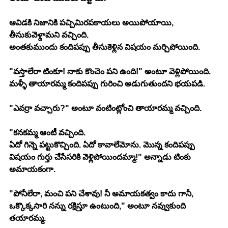
ఆవిడకి నిజానికి పచ్చిమిరపకాయలు అయిపోయాయి, 
తీసుకువెళ్దామని వచ్చింది.
అంతకుముందు కందిపప్పు తీసుకెళ్లిన విషయం మర్చిపోయింది.
"వస్తాలేరా టింకూ! నాకు కొంచెం పని ఉంది!" అంటూ వెళ్లిపోయింది.
మళ్ళీ తాయారమ్మ కందిపప్పు గురించి అడుగుతుందని భయపడి.
"ఎవర్రా వచ్చారు?" అంటూ వంటింట్లోంచి తాయారమ్మ వచ్చింది.
"కనకమ్మ ఆంటీ వచ్చింది.
ఏదో గిన్నె పట్టుకొచ్చింది. ఏదో కావాలేమోను. మొన్న కందిపప్పు 
విషయం గుర్తు చేసేసరికి వెళ్లిపోయిందమ్మా!" అన్నాడు టింకు 
అమాయకంగా.
"పోనీలేరా, మంచి పని చేశావు! నీ అమాయకత్వం కాదు గానీ, 
ఒక్కొక్కసారి నన్ను రక్షిస్తూ ఉంటుంది," అంటూ నవ్వుకుంది 
తయారమ్మ.