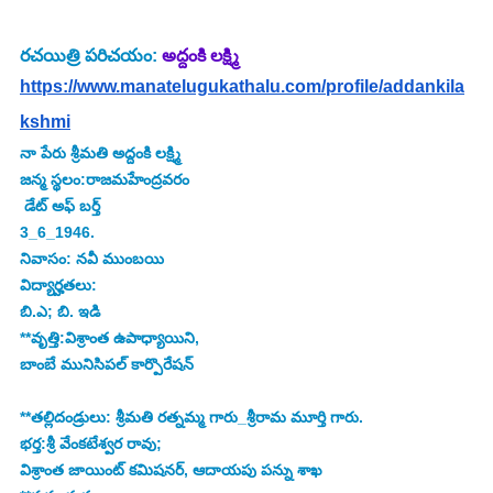
రచయిత్రి పరిచయం: 
అద్దంకి లక్ష్మి
https://www.manatelugukathalu.com/profile/addankila
kshmi
నా పేరు శ్రీమతి అద్దంకి లక్ష్మి
జన్మ స్థలం:రాజమహేంద్రవరం
 డేట్ అఫ్ బర్త్ 
3_6_1946.
నివాసం: నవీ ముంబయి
విద్యార్హతలు:
బి.ఎ; బి. ఇడి 
**వృత్తి:విశ్రాంత ఉపాధ్యాయిని,
బాంబే మునిసిపల్ కార్పొరేషన్
**తల్లిదండ్రులు: శ్రీమతి రత్నమ్మ గారు_శ్రీరామ మూర్తి గారు.
భర్త:శ్రీ వేంకటేశ్వర రావు;
విశ్రాంత జాయింట్ కమిషనర్, ఆదాయపు పన్ను శాఖ