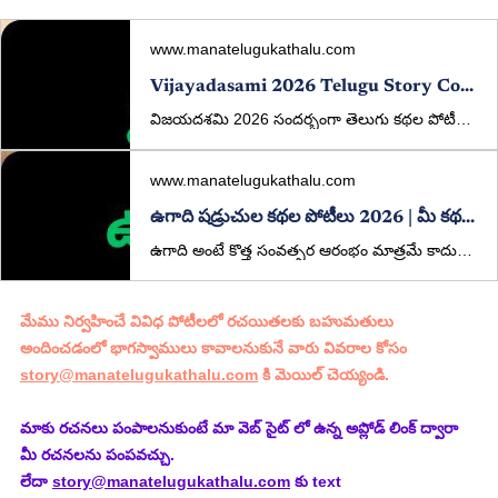
www.manatelugukathalu.com
Vijayadasami 2026 Telugu Story Competition | Win ₹5000 | ManaTeluguKathalu
విజయదశమి 2026 సందర్భంగా తెలుగు కథల పోటీలు. ₹5000 ప్రథమ బహుమతి, విశిష్ట బహుమతులు కూడా ఉన్నాయి. మీ కథలను ఇప్పుడే పంపండి.
www.manatelugukathalu.com
ఉగాది షడ్రుచుల కథల పోటీలు 2026 | మీ కథతో జీవిత రుచులు చెప్పండి!
ఉగాది అంటే కొత్త సంవత్సర ఆరంభం మాత్రమే కాదు… జీవితం యొక్క అన్ని రుచుల్ని గుర్తుచేసే పండుగ. ఈ సందర్భాన్ని పురస్కరించుకుని, ManaTeluguKathalu.com తరఫున ప్రత్యేకంగా “షడ్రుచుల కథల పోటీలు” నిర్వహిస్తున్నాము.
మేము నిర్వహించే వివిధ పోటీలలో రచయితలకు బహుమతులు 
అందించడంలో భాగస్వాములు కావాలనుకునే వారు వివరాల కోసం 
story@manatelugukathalu.com
 కి మెయిల్ చెయ్యండి.
మాకు రచనలు పంపాలనుకుంటే మా వెబ్ సైట్ లో ఉన్న అప్లోడ్ లింక్ ద్వారా 
మీ రచనలను పంపవచ్చు.
లేదా 
story@manatelugukathalu.com
 కు text 