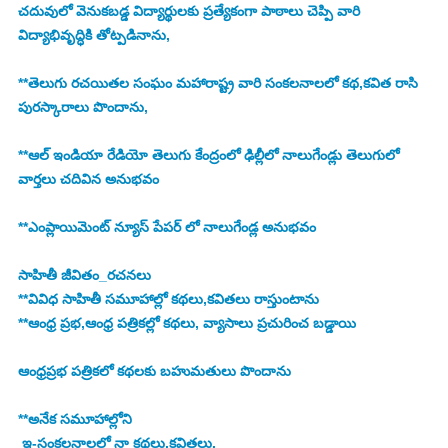
చదువులో వెనుకబడ్డ విద్యార్థులకు ప్రత్యేకంగా పాఠాలు చెప్పి వారి 
విద్యాభివృద్ధికి తోట్పడినాను,
**తెలుగు రచయితల సంఘం మహారాష్ట్ర వారి సంకలనాలలో కథ,కవిత రాసి 
పురస్కారాలు పొందాను,
**ఆల్ ఇండియా రేడియో తెలుగు కేంద్రంలో ఢిల్లీలో నాలుగేండ్లు తెలుగులో 
వార్తలు చదివిన అనుభవం
**ఎంప్లాయిమెంట్ న్యూస్ పేపర్ లో నాలుగేండ్ల అనుభవం
సాహితీ జీవితం_రచనలు
**వివిధ సాహితీ సమూహాల్లో కథలు,కవితలు రాస్తుంటాను
**ఆంధ్ర ప్రభ,ఆంధ్ర పత్రికల్లో కథలు, వ్యాసాలు ప్రచురించ బడ్డాయి
ఆంధ్రప్రభ పత్రికలో కథలకు బహుమతులు పొందాను
**అనేక సమూహాల్లోని
 ఇ-సంకలనాలలో నా కథలు,కవితలు,