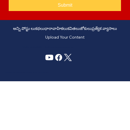
Submit
అన్ని పోస్టు లు
కథలు
ధారావాహికలు
కవితలు
జోకులు
ప్రత్యేక వ్యాసాలు
Upload Your Content
PHONE: +91 6309958851 - EMAIL:
story@manatelugukathalu.com
© 2035
Designed & Digital Marketing by Agency Conversion Guru
.