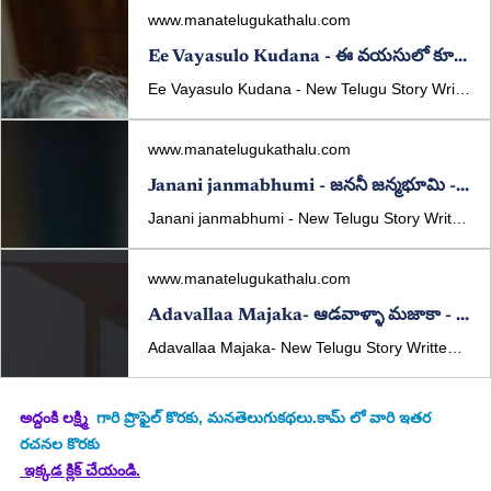
www.manatelugukathalu.com
Ee Vayasulo Kudana - ఈ వయసులో కూడానా - New Telugu Story Written By Addanki Lakshmi
Ee Vayasulo Kudana - New Telugu Story Written By Addanki Lakshmi Published In manatelugukathalu.com On 13/09/2025 ఈ వయసులో కూడానా - తెలుగు కథ రచన: అద్దంకి లక్ష్మి కథా పఠనం: పద్మావతి కొమరగిరి
www.manatelugukathalu.com
Janani janmabhumi - జననీ జన్మభూమి - New Telugu Story Written By Addanki Lakshmi
Janani janmabhumi - New Telugu Story Written By Addanki Lakshmi Published In manatelugukathalu.com On 05/10/2025 జననీ జన్మభూమి - తెలుగు కథ రచన: అద్దంకి లక్ష్మి
www.manatelugukathalu.com
Adavallaa Majaka- ఆడవాళ్ళా మజాకా - New Telugu Story Written By Addanki Lakshmi
Adavallaa Majaka- New Telugu Story Written By Addanki Lakshmi Published In manatelugukathalu.com On 21/10/2025 ఆడవాళ్ళా మజాకా - తెలుగు కథ రచన: అద్దంకి లక్ష్మి
అద్దంకి లక్ష్మి
  గారి ప్రొఫైల్ కొరకు, మనతెలుగుకథలు.కామ్ లో వారి ఇతర 
రచనల కొరకు
 ఇక్కడ క్లిక్ చేయండి.