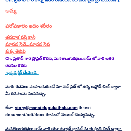
అమ్మ
పరోపకారం ఇదం శరీరం
తనదాక వస్తే కానీ
మానవ సేవే...మాధవ సేవ
కుక్క తెలివి
Ch. ప్రతాప్ గారి ప్రొఫైల్ కొరకు, మనతెలుగుకథలు.కామ్ లో వారి ఇతర 
రచనల కొరకు 
 ఇక్కడ క్లిక్ చేయండి. 
మాకు రచనలు పంపాలనుకుంటే మా వెబ్ సైట్ లో ఉన్న అప్లోడ్ లింక్ ద్వారా 
మీ రచనలను పంపవచ్చు.
లేదా  
story@manatelugukathalu.com
 కు text 
document/odt/docx రూపంలో మెయిల్ చెయ్యవచ్చు.
మనతెలుగుకథలు.కామ్ వారి యూ ట్యూబ్ ఛానల్ ను ఈ క్రింది లింక్ ద్వారా 