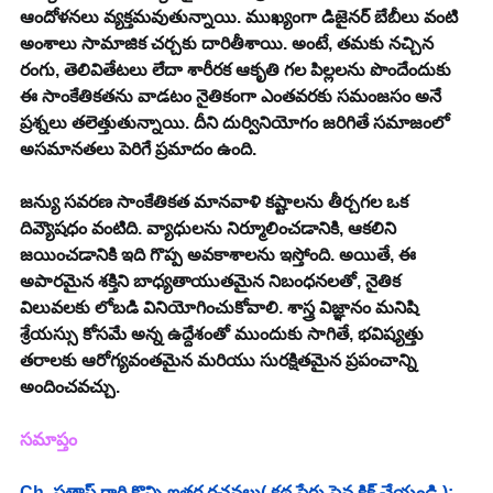
ఆందోళనలు వ్యక్తమవుతున్నాయి. ముఖ్యంగా డిజైనర్ బేబీలు వంటి 
అంశాలు సామాజిక చర్చకు దారితీశాయి. అంటే, తమకు నచ్చిన 
రంగు, తెలివితేటలు లేదా శారీరక ఆకృతి గల పిల్లలను పొందేందుకు 
ఈ సాంకేతికతను వాడటం నైతికంగా ఎంతవరకు సమంజసం అనే 
ప్రశ్నలు తలెత్తుతున్నాయి. దీని దుర్వినియోగం జరిగితే సమాజంలో 
అసమానతలు పెరిగే ప్రమాదం ఉంది.
జన్యు సవరణ సాంకేతికత మానవాళి కష్టాలను తీర్చగల ఒక 
దివ్యౌషధం వంటిది. వ్యాధులను నిర్మూలించడానికి, ఆకలిని 
జయించడానికి ఇది గొప్ప అవకాశాలను ఇస్తోంది. అయితే, ఈ 
అపారమైన శక్తిని బాధ్యతాయుతమైన నిబంధనలతో, నైతిక 
విలువలకు లోబడి వినియోగించుకోవాలి. శాస్త్ర విజ్ఞానం మనిషి 
శ్రేయస్సు కోసమే అన్న ఉద్దేశంతో ముందుకు సాగితే, భవిష్యత్తు 
తరాలకు ఆరోగ్యవంతమైన మరియు సురక్షితమైన ప్రపంచాన్ని 
అందించవచ్చు.
సమాప్తం
Ch. ప్రతాప్ గారి కొన్ని ఇతర రచనలు( కథ పేరు పైన క్లిక్ చేయండి.):