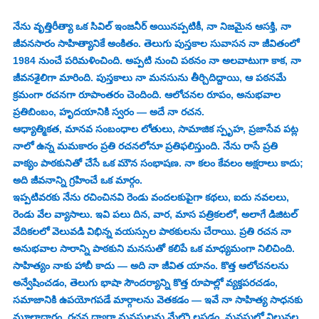
నేను వృత్తిరీత్యా ఒక సివిల్ ఇంజనీర్‌ అయినప్పటికీ, నా నిజమైన ఆసక్తి, నా 
జీవనసారం సాహిత్యానికే అంకితం. తెలుగు పుస్తకాల సువాసన నా జీవితంలో 
1984 నుంచే పరిమళించింది. అప్పటి నుంచి పఠనం నా అలవాటుగా కాక, నా 
జీవనశైలిగా మారింది. పుస్తకాలు నా మనసును తీర్చిదిద్దాయి, ఆ పఠనమే 
క్రమంగా రచనగా రూపాంతరం చెందింది. ఆలోచనల రూపం, అనుభవాల 
ప్రతిబింబం, హృదయానికి స్వరం — అదే నా రచన.
ఆధ్యాత్మికత, మానవ సంబంధాల లోతులు, సామాజిక స్పృహ, ప్రజాసేవ పట్ల 
నాలో ఉన్న మమకారం ప్రతి రచనలోనూ ప్రతిఫలిస్తుంది. నేను రాసే ప్రతి 
వాక్యం పాఠకునితో చేసే ఒక మౌన సంభాషణ. నా కలం కేవలం అక్షరాలు కాదు; 
అది జీవనాన్ని గ్రహించే ఒక మార్గం.
ఇప్పటివరకు నేను రచించినవి రెండు వందలకుపైగా కథలు, ఐదు నవలలు, 
రెండు వేల వ్యాసాలు. ఇవి పలు దిన, వార, మాస పత్రికలలో, అలాగే డిజిటల్ 
వేదికలలో వెలువడి విభిన్న వయస్సుల పాఠకులను చేరాయి. ప్రతి రచన నా 
అనుభవాల సారాన్ని పాఠకుని మనసుతో కలిపే ఒక మాధ్యమంగా నిలిచింది.
సాహిత్యం నాకు హాబీ కాదు — అది నా జీవిత యానం. కొత్త ఆలోచనలను 
అన్వేషించడం, తెలుగు భాషా సౌందర్యాన్ని కొత్త రూపాల్లో వ్యక్తపరచడం, 
సమాజానికి ఉపయోగపడే మార్గాలను వెతకడం — ఇవే నా సాహిత్య సాధనకు 
మూలాధారం. రచన ద్వారా మనసులను మేల్కొలపడం, మనసుల్లో విలువల 