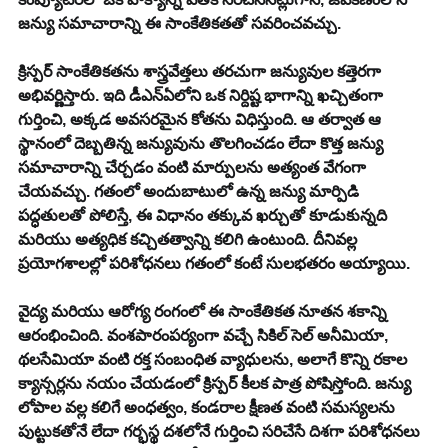
జన్యు సమాచారాన్ని ఈ సాంకేతికతతో సవరించవచ్చు.
క్రిస్పర్ సాంకేతికతను శాస్త్రవేత్తలు తరచుగా జన్యువుల కత్తెరగా 
అభివర్ణిస్తారు. ఇది డీఎన్ఏలోని ఒక నిర్దిష్ట భాగాన్ని ఖచ్చితంగా 
గుర్తించి, అక్కడ అవసరమైన కోతను విధిస్తుంది. ఆ తర్వాత ఆ 
స్థానంలో దెబ్బతిన్న జన్యువును తొలగించడం లేదా కొత్త జన్యు 
సమాచారాన్ని చేర్చడం వంటి మార్పులను అత్యంత వేగంగా 
చేయవచ్చు. గతంలో అందుబాటులో ఉన్న జన్యు మార్పిడి 
పద్ధతులతో పోలిస్తే, ఈ విధానం తక్కువ ఖర్చుతో కూడుకున్నది 
మరియు అత్యధిక కచ్చితత్వాన్ని కలిగి ఉంటుంది. దీనివల్ల 
ప్రయోగశాలల్లో పరిశోధనలు గతంలో కంటే సులభతరం అయ్యాయి.
వైద్య మరియు ఆరోగ్య రంగంలో ఈ సాంకేతికత నూతన శకాన్ని 
ఆరంభించింది. వంశపారంపర్యంగా వచ్చే సికిల్ సెల్ అనీమియా, 
థలసేమియా వంటి రక్త సంబంధిత వ్యాధులను, అలాగే కొన్ని రకాల 
క్యాన్సర్లను నయం చేయడంలో క్రిస్పర్ కీలక పాత్ర పోషిస్తోంది. జన్యు 
లోపాల వల్ల కలిగే అంధత్వం, కండరాల క్షీణత వంటి సమస్యలను 
పుట్టుకతోనే లేదా గర్భస్థ దశలోనే గుర్తించి సరిచేసే దిశగా పరిశోధనలు 