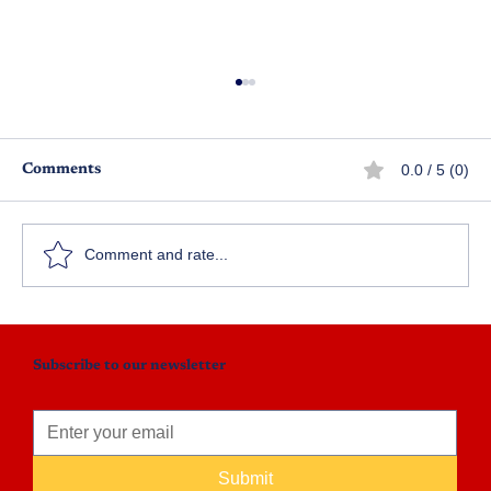
0.0 / 5 (0)
Comments
Comment and rate...
క్లిక్ కెమిస్ట్రీ: ఔషధ పరిశోధనలో విప్లవాత్మక
ముందడుగు
Subscribe to our newsletter
Submit