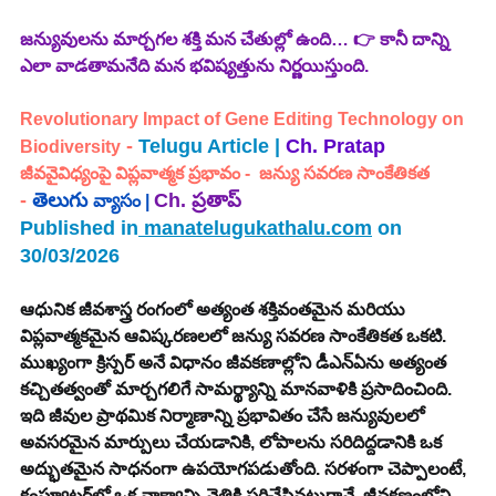
జన్యువులను మార్చగల శక్తి మన చేతుల్లో ఉంది… 👉 కానీ దాన్ని 
ఎలా వాడతామనేది మన భవిష్యత్తును నిర్ణయిస్తుంది.
Revolutionary Impact of Gene Editing Technology on 
 - 
Telugu Article | 
Ch. Pratap
Biodiversity
జీవవైవిధ్యంపై విప్లవాత్మక ప్రభావం -  జన్యు సవరణ సాంకేతికత
- 
తెలుగు 
Ch.
ప్రతాప్
వ్యాసం |
Published in
manatelugukathalu.com
 on 
30/03/2026
ఆధునిక జీవశాస్త్ర రంగంలో అత్యంత శక్తివంతమైన మరియు 
విప్లవాత్మకమైన ఆవిష్కరణలలో జన్యు సవరణ సాంకేతికత ఒకటి. 
ముఖ్యంగా క్రిస్పర్ అనే విధానం జీవకణాల్లోని డీఎన్ఏను అత్యంత 
కచ్చితత్వంతో మార్చగలిగే సామర్థ్యాన్ని మానవాళికి ప్రసాదించింది. 
ఇది జీవుల ప్రాథమిక నిర్మాణాన్ని ప్రభావితం చేసే జన్యువులలో 
అవసరమైన మార్పులు చేయడానికి, లోపాలను సరిదిద్దడానికి ఒక 
అద్భుతమైన సాధనంగా ఉపయోగపడుతోంది. సరళంగా చెప్పాలంటే, 
కంప్యూటర్‌లో ఒక వాక్యాన్ని వెతికి సరిచేసినట్లుగానే, జీవకణంలోని 