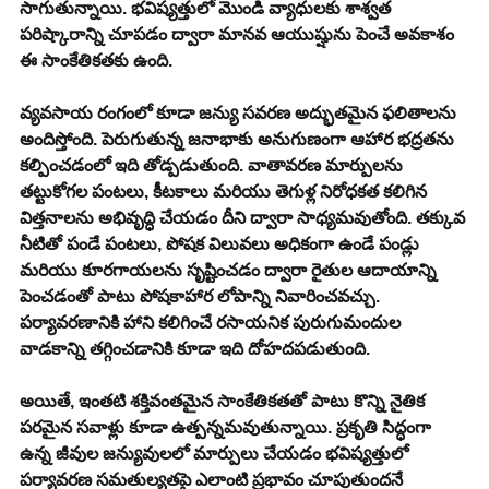
సాగుతున్నాయి. భవిష్యత్తులో మొండి వ్యాధులకు శాశ్వత 
పరిష్కారాన్ని చూపడం ద్వారా మానవ ఆయుష్షును పెంచే అవకాశం 
ఈ సాంకేతికతకు ఉంది.
వ్యవసాయ రంగంలో కూడా జన్యు సవరణ అద్భుతమైన ఫలితాలను 
అందిస్తోంది. పెరుగుతున్న జనాభాకు అనుగుణంగా ఆహార భద్రతను 
కల్పించడంలో ఇది తోడ్పడుతుంది. వాతావరణ మార్పులను 
తట్టుకోగల పంటలు, కీటకాలు మరియు తెగుళ్ల నిరోధకత కలిగిన 
విత్తనాలను అభివృద్ధి చేయడం దీని ద్వారా సాధ్యమవుతోంది. తక్కువ 
నీటితో పండే పంటలు, పోషక విలువలు అధికంగా ఉండే పండ్లు 
మరియు కూరగాయలను సృష్టించడం ద్వారా రైతుల ఆదాయాన్ని 
పెంచడంతో పాటు పోషకాహార లోపాన్ని నివారించవచ్చు. 
పర్యావరణానికి హాని కలిగించే రసాయనిక పురుగుమందుల 
వాడకాన్ని తగ్గించడానికి కూడా ఇది దోహదపడుతుంది.
అయితే, ఇంతటి శక్తివంతమైన సాంకేతికతతో పాటు కొన్ని నైతిక 
పరమైన సవాళ్లు కూడా ఉత్పన్నమవుతున్నాయి. ప్రకృతి సిద్ధంగా 
ఉన్న జీవుల జన్యువులలో మార్పులు చేయడం భవిష్యత్తులో 
పర్యావరణ సమతుల్యతపై ఎలాంటి ప్రభావం చూపుతుందనే 