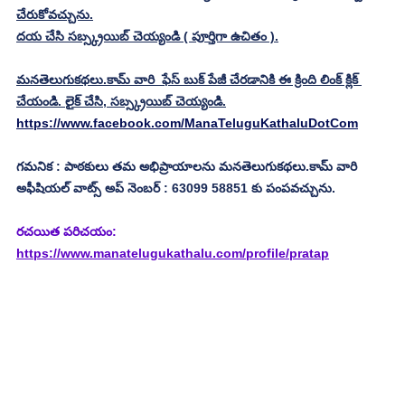
చేరుకోవచ్చును.
దయ చేసి సబ్స్క్రయిబ్ చెయ్యండి ( పూర్తిగా ఉచితం ).
మనతెలుగుకథలు.కామ్ వారి  ఫేస్ బుక్ పేజీ చేరడానికి ఈ క్రింది లింక్ క్లిక్ 
చేయండి. లైక్ చేసి, సబ్స్క్రయిబ్ చెయ్యండి.
https://www.facebook.com/ManaTeluguKathaluDotCom
గమనిక : పాఠకులు తమ అభిప్రాయాలను మనతెలుగుకథలు.కామ్ వారి 
అఫీషియల్ వాట్స్ అప్ నెంబర్ : 63099 58851 కు పంపవచ్చును.
రచయిత పరిచయం: 
https://www.manatelugukathalu.com/profile/pratap