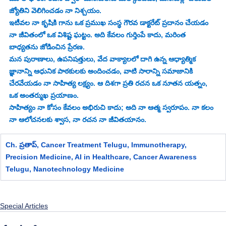
జ్యోతిని వెలిగించడం నా నిశ్చయం.
ఇటీవల నా కృషికి గాను ఒక ప్రముఖ సంస్థ గౌరవ డాక్టరేట్ ప్రదానం చేయడం 
నా జీవితంలో ఒక విశిష్ట ఘట్టం. అది కేవలం గుర్తింపే కాదు, మరింత 
బాధ్యతను జోడించిన ప్రేరణ.
మన పురాణాలు, ఉపనిషత్తులు, వేద వాక్యాలలో దాగి ఉన్న ఆధ్యాత్మిక 
జ్ఞానాన్ని ఆధునిక పాఠకులకు అందించడం, వాటి సారాన్ని సమాజానికి 
చేరవేయడం నా సాహిత్య లక్ష్యం. ఆ దిశగా ప్రతి రచన ఒక నూతన యత్నం, 
ఒక అంతర్ముఖ ప్రయాణం.
సాహిత్యం నా కోసం కేవలం అభిరుచి కాదు; అది నా ఆత్మ స్వరూపం. నా కలం 
నా ఆలోచనలకు శ్వాస, నా రచన నా జీవితయానం.
Ch. ప్రతాప్, 
Cancer Treatment Telugu, Immunotherapy, 
Precision Medicine, AI in Healthcare, Cancer Awareness 
Telugu, Nanotechnology Medicine
Special Articles