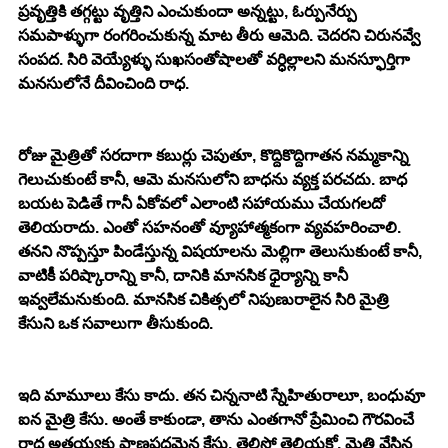
ప్రవృత్తికి తగ్గట్టు వృత్తిని ఎంచుకుందా అన్నట్టు, ఓర్పునేర్పు 
సమపాళ్ళుగా రంగరించుకున్న మాట తీరు ఆమెది. చెదరని చిరునవ్వే 
సంపద. సిరి వెయ్యేళ్ళు సుఖసంతోషాలతో వర్ధిల్లాలని మనస్ఫూర్తిగా 
మనసులోనే దీవించింది రాధ. 
రోజు మైత్రితో సరదాగా కబుర్లు చెపుతూ, కొద్దికొద్దిగాతన నమ్మకాన్ని 
గెలుచుకుంటే కానీ, ఆమె మనసులోని బాధను వ్యక్త పరచదు. బాధ 
బయట పెడితే గానీ ఏకోవలో ఎలాంటి సహాయము చేయగలదో 
తెలియరాదు. ఎంతో సహనంతో వ్యూహాత్మకంగా వ్యవహరించాలి. 
తనని నొప్పస్తూ పిండేస్తున్న విషయాలను మెల్లిగా తెలుసుకుంటే కానీ, 
వాటికీ పరిష్కారాన్ని కానీ, దానికి మానసిక ధైర్యాన్ని కానీ 
ఇవ్వలేమనుకుంది. మానసిక చికిత్సలో నిపుణురాలైన సిరి మైత్రి 
కేసుని ఒక సవాలుగా తీసుకుంది. 
ఇది మామూలు కేసు కాదు. తన చిన్ననాటి స్నేహితురాలూ, బంధువూ 
ఐన మైత్రి కేసు. అంతే కాకుండా, తాను ఎంతగానో ప్రేమించి గౌరవించే 
రాధ అత్తయ్యకు ప్రాణప్రదమైన కేసు. తెలిసో తెలియకో, మైత్రి వేసిన 