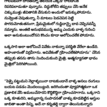
గాలిపటంగా దారీతెన్నూ తెలియక ఎక్కడో రాలడానికి 
రెపరెపలాడుతూ వున్నాను. దిద్దుకోలేని తప్పులు చేసి అనేక 
చిక్కుముళ్లు జీవితానికి వేసుకుని అందులో ఇరుక్కుపోయాను. 
నువ్వెంత చెపుతున్నా, నీ మాటలు పెడచెవిన పెట్టి 
పొగరుమోతుతనంగా, ప్రేమమైకంలో గుడ్డిదాన్నై బావ చెప్పినవన్నీ 
నమ్మాను. అంతటి అనుభవమున్న అమ్మ ఎందుకు వాళ్ళ గురించి 
అలా అనుకుంటుందోనని కొంచం కూడా ఆలోచించలేక పోయాను. 
ఒక్కసారి అలా ఆలోచించే వివేకం నాకున్నా పరిస్థితి వేరేలా ఉండేది. 
అహంకారంతో విర్రవీగాను. అవివేకంతో గ్రహించలేకపోయాను” చేసిన 
తప్పుకు తనను తాను నిందించుకుంది మైత్రి. ఆత్మన్యూనతా భావం 
మైత్రిలో పెరిగిపోయింది. 
“పెళ్ళై పట్టుమని నెల్లాళ్ళయినా దాటకుండానే వాళ్ళ అసలు రంగులు 
బయట పడడం మొదలయ్యింది. జరిగిందంతా వ్యూహాత్మకంగా ఒక 
ప్రణాలిక వేసి అమలుచేసారని కొద్దికొద్దిగా గ్రహించసాగాను. ఒక్కగాని 
ఒక్క కూతురిని, అమ్మనాన్న సంపాదనతో వాళ్ళు కూడబెట్టిన ఆస్తుల 
జాబితా అంతా పిన్ని, అదే నా కన్నతల్లి ద్వారా తెలుసుకున్నారు 