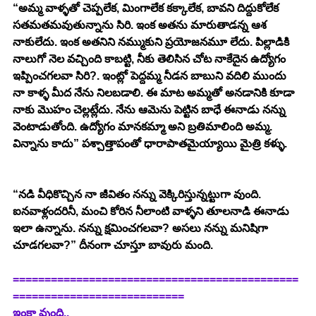
“అమ్మ వాళ్ళతో చెప్పలేక, మింగాలేక కక్కాలేక, బావని దిద్దుకోలేక 
సతమతమవుతున్నాను సిరి. ఇంక అతను మారుతాడన్న ఆశ 
నాకులేదు. ఇంక అతనిని నమ్ముకుని ప్రయోజనమూ లేదు. పిల్లాడికి 
నాలుగో నెల వచ్చింది కాబట్టి, నీకు తెలిసిన చోట నాకేదైన ఉద్యోగం 
ఇప్పించగలవా సిరి?. ఇంట్లో పెద్దమ్మ నీడన బాబుని వదిలి ముందు 
నా కాళ్ళ మీద నేను నిలబడాలి. ఈ మాట అమ్మతో అనడానికి కూడా 
నాకు మొహం చెల్లట్లేదు. నేను ఆమెను పెట్టిన బాధే ఈనాడు నన్ను 
వెంటాడుతోంది. ఉద్యోగం మానకమ్మా అని బ్రతిమాలింది అమ్మ. 
విన్నాను కాదు” పశ్చాత్తాపంతో ధారాపాతమైయ్యాయి మైత్రి కళ్ళు. 
“నడి వీధికొచ్చిన నా జీవితం నన్ను వెక్కిరిస్తున్నట్టుగా వుంది. 
ఐనవాళ్లందరినీ, మంచి కోరిన నీలాంటి వాళ్ళని తూలనాడి ఈనాడు 
ఇలా ఉన్నాను. నన్ను క్షమించగలవా? అసలు నన్ను మనిషిగా 
చూడగలవా?” దీనంగా చూస్తూ బావురు మంది. 
=============================================
===========================
ఇంకా వుంది..