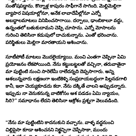
సంతోషపడ్డాను. కొన్నాళ్ల కాపురం సాఫీగానే సాగింది. మెల్లిమెల్లిగా 
వ్యాపార విషయాల్లోనూ, అనేక లావాదేవీల్లోనూ ఎన్నో 
అబద్దాలమాటలు వినిపించసాగాయి. దర్పాలు, ఢాంబికాలూ వద్దు, 
ఉన్నంతలో బతుకుదామని చెప్పి చూసాను. ఎన్నో మోసాలను 
గురించి తెలిసినా కడుపులో దాచుకున్నాను. ఎంతో భరించాను. 
పరిస్థితులు మెల్లిగా మారతాయని ఆశించాను. 
సూటీపోటీ మాటలు మొదలైయ్యాయి. మంచి ఎంతగా చెప్పినా ఏమి 
ప్రయోజనం లేకపోయింది. నేను కట్టుబట్టలతో వచ్చినా, తరువాతైనా 
మా పుట్టింటి నుంచి సారెలేమీ రాలేదన్నది దెప్పసాగారు. అన్ని 
ఆశలున్నవారు లక్షణంగా ఇంటికెళ్ళి సంప్రదాయబద్దంగా పిల్లనడగాలి 
కానీ, ఇలా చెయ్యకూడదు కదా. నేను దక్కితే చాలని అప్పుడన్నారు. 
ఇప్పుడు నా వెనుకనున్న వాటికోసం ఆశ పడడం ఏమి న్యాయం, 
సిరి?” సమాధానం లేదని తెలిసినా ఆక్రోశం ప్రశ్నగా వెలువడింది. 
“నేను మా పుట్టింటిని కాదనుకుని వచ్చాను. వాళ్ళ వద్దనుంచి 
చిల్లిపైసా కూడా ఆశించనని నిక్ఖచ్చిగా చెప్పేసాకా, ముందు 