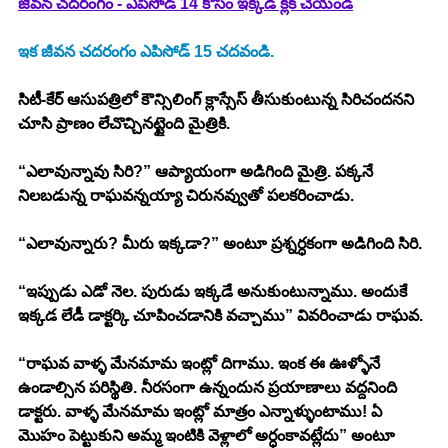
జీవన చదరంగం - ఎపిసోడ్ 14 కోసం ఇక్కడ క్లిక్ చేయండి
ఇక జీవన చదరంగం ఎపిసోడ్ 15 చదవండి. 
సిటీ-కేర్ ఆసుపత్రిలో కౌన్సిలింగ్ క్లాస్సేస్ తీసుకుంటున్న సిరిచందనని 
చూసి ప్రాణం లేచొచ్చినట్టైంది మైత్రికి. 
“ఎలావున్నావు సిరి?” ఆప్యాయంగా అడిగింది మైత్రి. పక్కనే 
నిలబడున్న రాఘవన్నయ్యా చిరునవ్వుతో పలకరించాడు. 
“ఎలావున్నారు? మీరు ఇక్కడా?” అంటూ ప్రశ్నర్ధకంగా అడిగింది సిరి. 
“ఇప్పుడు ఎడో నెల. పురుడు ఇక్కడే అనుకుంటున్నాము. అందుకే 
ఇక్కడ లేడీ డాక్టర్కి చూపించడానికి వచ్చాము” వివరించాడు రాఘవ. 
“రాఘవ వాళ్ళ మేనమామ ఇంట్లో దిగాము. ఇంక ఈ ఊళ్ళోనే 
ఉండాల్సిన పరిస్థితి. నీరసంగా ఉన్నందున ప్రయాణాలు వద్దనింది 
డాక్టరు. వాళ్ళ మేనమామ ఇంట్లో మాత్రం ఎన్నాళ్ళుంటాము! ఏ 
మొహం పెట్టుకుని అమ్మ ఇంటికి వెళ్లాలో అర్ధంకావట్లేదు” అంటూ 