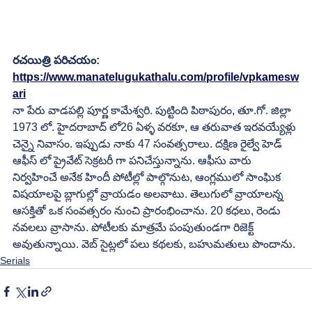
రచయిత్రి పరిచయం:
https://www.manatelugukathalu.com/profile/vpkamesw
ari
నా పేరు వాడపల్లి పూర్ణ కామేశ్వరి. పుట్టింది పిఠాపురం, తూ.గో. జిల్లా 
1973 లో. హైదరాబాద్ లో26 ఏళ్ళ వరకూ, ఆ తరువాత ఇరవయ్యేళ్లు 
చెన్నై నివాసం. ఇప్పుడు నాకు 47 సంవత్సరాలు. దక్షిణ రైల్వే హెడ్ 
ఆఫీస్ లో ప్రైవేట్ సెక్రటరీ గా పనిచేస్తున్నాను. ఆఫీసు వారు 
నిర్వహించే అనేక హిందీ పోటీల్లో పాల్గొనుట, ఆంగ్లములో సాంఘిక 
విషయాలపై బ్లాగుల్లో వ్రాయడం అలవాటు. తెలుగులో వ్రాయాలన్న 
ఆసక్తితో ఒక సంవత్సరం నుంచి ప్రారంభించాను. 20 కధలు, రెండు 
నవలలు వ్రాసాను. పోటీలకు మాత్రమే పంపుతుండగా రిజెక్ట్ 
అవుతున్నాయి. వెబ్ సైట్లలో పలు కథలకు, బహుమతులు పొందాను.
Serials