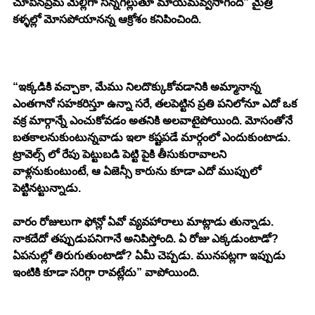
చూపినప్రేమ మెల్లిగా సన్నగిల్లుతూ మాయమవ్వసాగింది” మైత్రి 
కళ్ళల్లో మోసపోయానన్న ఆక్రోశం కనిపించింది. 
“ఇక్కడికి వచ్చాకా, మేము నిలదొక్కుకోవడానికి అమ్మానాన్న 
ఎంతగానో సహకరిస్తూ ఉన్నా సరే, తలపెట్టిన ప్రతి పనిలోనూ ఎదో ఒక 
వక్ర మార్గాన్నే ఎంచుకోవడం అతనికి అలవాటైపోయింది. మోసంతోనే 
బతకాలనుకుంటున్నవాడు ఇలా కష్టపడే మార్గంలో ఎందుకుంటాడు. 
ట్రావెల్స్ లో రేపు పెట్టుబడి పెట్టి పైకి తీసుకురావాలని 
వాళ్లనుకుంటుంటే, ఆ ఏజెన్సీ కారును కూడా ఎదో ముప్పులో 
పెట్టినట్టున్నాడు. 
వారం రోజులుగా ఫోన్లో ఏవో వ్యవహారాలు మాట్లాడు తున్నాడు. 
నాకదేదో తప్పుడుపనిగానే అనిపిస్తోంది. ఏ రోజు ఎక్కడుంటాడో? 
ఏపనుల్లో తిరుగుతుంటాడో? ఏమీ చెప్పడు. మునపట్లగా ఇప్పుడు 
ఇంటికి కూడా సరిగ్గా రావట్లేదు” వాపోయింది. 