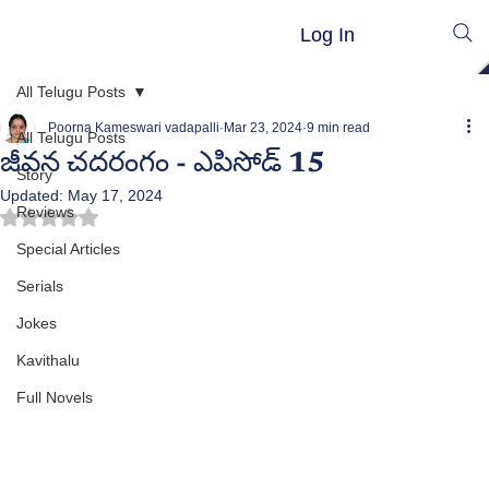
Log In
All Telugu Posts
Poorna Kameswari vadapalli
Mar 23, 2024
9 min read
All Telugu Posts
జీవన చదరంగం - ఎపిసోడ్ 15
Story
Updated:
May 17, 2024
Reviews
Rated NaN out of 5 stars.
Special Articles
Serials
Jokes
Kavithalu
Full Novels