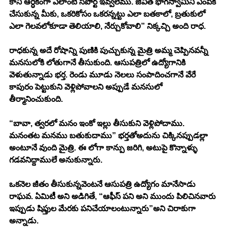
కానీ ఆర్ధికంగా ఎలాంటి సపోర్ట్ ఇవ్వలేము. జీవిత భాగస్వామిని ఎంపిక 
చేసుకున్న మీకు, ఒకరికోసం ఒకరన్నట్టు ఎలా బతకాలో, బ్రతుకులో 
ఎలా గెలవలోకూడా తెలియాలి, నేర్చుకోవాలి” నిక్కచ్చి అంది రాధ. 
రాధకున్న అదే రోషాన్ని పుణికి పుచ్చుకున్న మైత్రి అమ్మ చెప్పినవన్నీ 
మనసులోకి లోతుగానే తీసుకుంది. ఆసుపత్రిలో ఉద్యోగానికి 
వెళుతున్నాడు భర్త. రెండు మూడు నెలలు సంపాదించగానే వేరే 
కాపురం పెట్టుకుని వెళ్లిపోవాలని అప్పుడే మనసులో 
తీర్మానించుకుంది. 
“బావా, త్వరలో మనం ఇంకో ఇల్లు తీసుకుని వెళ్లిపోదాము. 
మనంతట మనము బతుకుదాము” భర్తతోఅదును చిక్కినప్పుడల్లా 
అంటూనే వుంది మైత్రి. ఈ లోగా కాన్పు జరిగి, అటుపై కొన్నాళ్ళు 
గడవనిద్దాములే అనుకున్నారు. 
ఒకనెల జీతం తీసుకున్నవెంటనే ఆసుపత్రి ఉద్యోగం మానేసాడు 
రాఘవ. ఏమిటీ అని అడిగితే, “ఆఫీస్ పని అని ముందు పిలిచినవారు 
ఇప్పుడు షిఫ్తుల మేరకు పనిచేయాలంటున్నారు”అని చిరాకుగా 
అన్నాడు. 