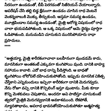
నీరసంగా ఉండడంతో, బీపీ పెరగడంతో సిజేరియన్ చేయాలన్నారు. 
ఆపరేషన్ చేసి తల్లి బిడ్డ క్షేమంగా ఉండడం చూసిన రాధ వెంటనే 
వెంకన్నబాబుకి మొక్కు తీర్చుకుంది. ఆస్తమా సమస్య ఉండడం, 
మూత్రపిండాల సమస్య ఉండడంతో, మైత్రి ఆరోగ్య విషయంలో రాధ 
చాలా భయపడిపోతుంది. ఆ ఒక్క విషయంలో ఆమె ధైర్యం పూర్తిగా 
ఓడిపోతుంది. మనుమడిని చూసుకుని మురిసిపోయారు రాధా 
ప్రసాదులు. 
****
“అత్తయ్యా, మైత్రి శారీరకంగాచాలా బలహీనంగా వుండడమే కాదు, 
మానసికంగా అంతకంటే ఎక్కువగా కుంగిపోయి వుంది. దానికి బాహ్య 
సహాయం కావాలి. ఎదో బాధ దాన్ని పీడిస్తోంది. ఆ బాధతో 
కృంగిపోయి లోలోపలే దహించుకుపోతోంది. ఇప్పుడు మానసిక చికిత్స 
చేస్తేకాని ఎన్నిమందులు ఇచ్చినా శారీరికంగా దానికి మెరుగవ్వదు. 
నేను రోజూ వచ్చి దానికి కౌన్సిలింగ్ ఇస్తూ వుంటాను. మీకు కూడా 
కొన్ని మెళకువలు చెపుతాను, అందరూ అవి పాటిస్తూ చూసుకుంటే 
త్వరలో మైత్రికి మెరుగవ్వడానికి అవకాశముంది. లేకపోతే, 
న్యూనతాభావం, అపరాధ భావనతోదహించుకుపోతూ ఆత్మహత్య 