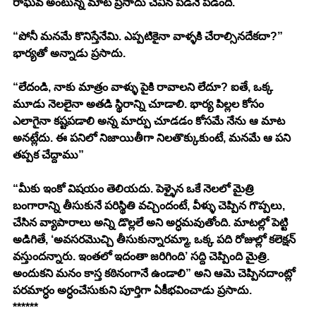
రాఘవ అంటున్న మాట ప్రసాదు చెవిన పడనే పడింది. 
“పోనీ మనమే కొనిస్తేనేమి. ఎప్పటికైనా వాళ్ళకి చేరాల్సినదేకదా?” 
భార్యతో అన్నాడు ప్రసాదు. 
“లేదండి, నాకు మాత్రం వాళ్ళు పైకి రావాలని లేదూ? ఐతే, ఒక్క 
మూడు నెలలైనా అతడి స్థిరాన్ని చూడాలి. భార్య పిల్లల కోసం 
ఎలాగైనా కష్టపడాలి అన్న మార్పు చూడడం కోసమే నేను ఆ మాట 
అనట్లేదు. ఈ పనిలో నిజాయితీగా నిలతొక్కుకుంటే, మనమే ఆ పని 
తప్పక చేద్దాము” 
“మీకు ఇంకో విషయం తెలియదు. పెళ్ళైన ఒకే నెలలో మైత్రి 
బంగారాన్ని తీసుకునే పరిస్థితి వచ్చిందంటే, వీళ్ళు చెప్పిన గొప్పలు, 
చేసిన వ్యాపారాలు అన్ని డొల్లలే అని అర్ధమవుతోంది. మాటల్లో పెట్టి 
అడిగితే, ‘అవసరమొచ్చి తీసుకున్నారమ్మా, ఒక్క పది రోజుల్లో కలెక్షన్ 
వస్తుందన్నారు. ఇంతలో ఇదంతా జరిగింది’ సద్ది చెప్పింది మైత్రి. 
అందుకని మనం కాస్త కఠినంగానే ఉండాలి” అని ఆమె చెప్పినదాంట్లో 
పరమార్ధం అర్ధంచేసుకుని పూర్తిగా ఏకీభవించాడు ప్రసాదు. 
******