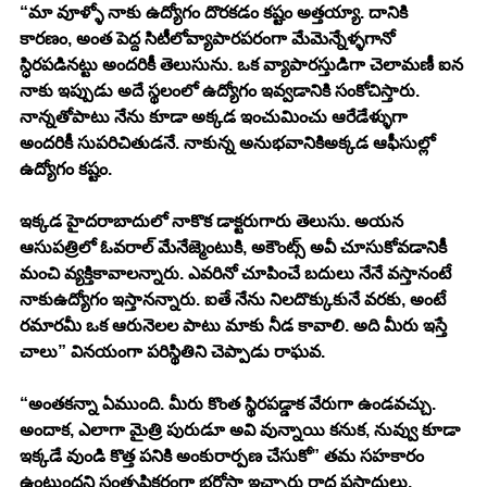
“మా వూళ్ళో నాకు ఉద్యోగం దొరకడం కష్టం అత్తయ్యా. దానికి 
కారణం, అంత పెద్ద సిటీలోవ్యాపారపరంగా మేమెన్నేళ్ళగానో 
స్ధిరపడినట్టు అందరికీ తెలుసును. ఒక వ్యాపారస్తుడిగా చెలామణీ ఐన 
నాకు ఇప్పుడు అదే స్థలంలో ఉద్యోగం ఇవ్వడానికి సంకోచిస్తారు. 
నాన్నతోపాటు నేను కూడా అక్కడ ఇంచుమించు ఆరేడేళ్ళుగా 
అందరికీ సుపరిచితుడనే. నాకున్న అనుభవానికిఅక్కడ ఆఫీసుల్లో 
ఉద్యోగం కష్టం. 
ఇక్కడ హైదరాబాదులో నాకొక డాక్టరుగారు తెలుసు. అయన 
ఆసుపత్రిలో ఓవరాల్ మేనేజ్మెంటుకి, అకౌంట్స్ అవీ చూసుకోవడానికీ 
మంచి వ్యక్తికావాలన్నారు. ఎవరినో చూపించే బదులు నేనే వస్తానంటే 
నాకుఉద్యోగం ఇస్తానన్నారు. ఐతే నేను నిలదొక్కుకునే వరకు, అంటే 
రమారమీ ఒక ఆరునెలల పాటు మాకు నీడ కావాలి. అది మీరు ఇస్తే 
చాలు” వినయంగా పరిస్థితిని చెప్పాడు రాఘవ. 
“అంతకన్నా ఏముంది. మీరు కొంత స్థిరపడ్డాక వేరుగా ఉండవచ్చు. 
అందాక, ఎలాగా మైత్రి పురుడూ అవి వున్నాయి కనుక, నువ్వు కూడా 
ఇక్కడే వుండి కొత్త పనికి అంకురార్పణ చేసుకో” తమ సహకారం 
ఉంటుందని సంతృప్తికరంగా భరోసా ఇచ్చారు రాధ ప్రసాదులు. 