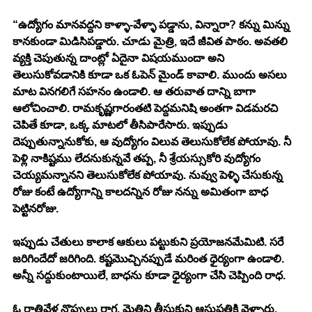
“ఉద్యోగం మానవద్దని కాళ్ళా-వేళ్ళా పడ్డాను, విన్నారా? కన్ను మిన్ను 
కానకుండా మిడిసిపడ్డారు. చూడు మైత్రి, ఇదే జీవిత పాఠం. అవతలి 
వ్యక్తి చెపుతున్న దాంట్లో ఏదైనా విషయముందా అని 
తెలుసుకోవడానికి కూడా ఒక ఓపెన్ మైండ్ కావాలి. ముందు అసలు 
మాట వినగలిగే సహనం ఉండాలి. ఆ తరువాత దాన్ని బాగా 
ఆలోచించాలి. రామకృష్ణగారంతటి పెద్దమనిషి అంతగా విడమరచి 
చెపితే కూడా, ఒక్క మాటలో తీసిపారేసారు. ఇప్పుడు 
దెప్పుతున్నానుకోకు, ఆ వుద్యోగం విలువ తెలుసుకోలేక పోయావు. నీ 
పెళ్లి నాకిష్టము లేదనుకున్నవే తప్ప, నీ శ్రేయస్సుకోరి వుద్యోగం 
చెయ్యమన్నానని తెలుసుకోలేక పోయావు. నువ్వు పెళ్ళి చేసుకున్న 
రోజు కంటే ఉద్యోగాన్ని కాలదన్నిన రోజు నన్ను అమితంగా బాధ 
పెట్టినరోజు. 
ఇప్పుడు చేతులు కాలాక ఆకులు పట్టుకుని ప్రయోజనమేమిటి. సరే 
జరిగిందేదో జరిగింది. కష్టమొచ్చినప్పుడే మరింత ధైర్యంగా ఉండాలి. 
అన్నీ సద్దుకుంటాయిలే, బాధను కూడా ధైర్యంగా చేసి చెప్పింది రాధ. 
ఓ రాత్రివేళ నొప్పులు రాగ, మైత్రిని తీసుకుని ఆసుపత్రికి వెళ్ళారు. 