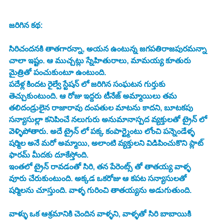
జరిగిన కథ:
సిరిచందనకి తాతగారన్నా, అయన ఉంటున్న జగపతిరాజపురమన్నా 
చాలా ఇష్టం. ఆ ముచ్చట్లు స్నేహితురాలు, మామయ్య కూతురు 
మైత్రితో పంచుకుంటూ ఉంటుంది. 
పదేళ్ల కిందట రైల్వే స్టేషన్ లో జరిగిన సంఘటన గుర్తుకు 
తెచ్చుకుంటుంది. ఆ రోజు ఇద్దరు టీనేజ్ అమ్మాయిలు తమ 
తలిదండ్రులైన రాజారావు దంపతుల మాటను కాదని, బూటకపు 
సన్యాసుల్లా కనిపించే నలుగురు అనుమానాస్పద వ్యక్తులతో ట్రైన్ లో 
వెళ్ళిపోతారు. అదే ట్రైన్ లో పక్క కంపార్ట్మెంటు లోంచి పన్నెండేళ్ళ 
షర్మిల అనే మరో అమ్మాయి, అలాంటి వ్యక్తులని విడిపించుకొని ప్లాట్ 
ఫారమ్ మీదకు దూకేస్తోంది. 
ఇంతలో ట్రైన్ రావడంతో సిరి, తన పేరెంట్స్ తో తాతయ్య వాళ్ళ 
వూరు చేరుకుంటుంది. అక్కడ ఒకరోజు ఆ కపట సన్యాసులతో 
షర్మిలను చూస్తుంది. వాళ్ళ గురించి తాతయ్యను అడుగుతుంది. 
వాళ్ళు ఒక ఆశ్రమానికి చెందిన వాళ్ళని, వాళ్ళతో సిరి బాబాయికి 