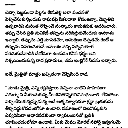
******
చెప్పా పెట్టకుండా పిల్లను తీసుకెళ్లి అలా వంచనతో 
పెళ్ళిచేసుకున్నందుకు రాఘవపై పీకలదాకా కోపంఉన్నా, దెబ్బతిని 
ఉన్నవారిని మరింత నొప్పించే సంస్కారం కాదుకనుక, ఆదరించారు. 
తప్పు చేసిన ప్రతి మనిషికీ తప్పును సరిదిద్దుకునేందుకు అవకాశం 
ఇవ్వాలి. తప్పును ఎత్తిచూపడమో, అనుక్షణం దెప్పడమే కంటే ఆ 
తప్పును సవరించుకునే అవకాశం వచ్చి సద్వినియోగ 
పరచుకునేవాడికి చేదోడుగా ఉండడం కనీస ధర్మం అని 
నిశ్చయించుకున్న రాధ ప్రసాదులు, తమ ఇంట్లోనే నీడను ఇచ్చారు. 
ఐతే, మైత్రితో మాత్రం ఖచ్చితంగా చెప్పేసింది రాధ. 
“చూడు మైత్రి, ఎన్ని కష్టనష్టాలు వచ్చినా వాటిని సాహసంగా 
ఎదుర్కుని మీరెంచుకున్న మీ జీవితాన్నిగెలిచిసాధించాలి. లేచిపోయి 
పెళ్ళి చేసుకున్నప్పుడున్న అదే ఆత్మ విశ్వాసమూ శ్రద్ధా బ్రతుకును 
తీర్చిదిద్దుకోవడంలోనూ ఉండాలి. సమాజంలో నిలదొక్కుకుని 
ఎవ్వరిమీదా ఆధారపడకుండా స్వావలంబనతో బ్రతికి 
చూపించడంలోనూ ఉండాలి. మీకు మేము మోరల్ సపోర్ట్ ఇవ్వగలమే 