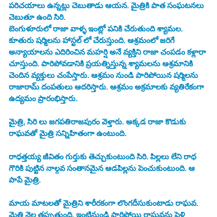
పరిచయాలు ఉన్నట్లు చెబుతాడు ఆయన. మైత్రికి పాత సంఘటనలు 
చెబుతూ ఉంది సిరి. 
బెంగుళూరులో రాజా వాళ్ళ ఇంట్లో పనికి చేరుతుంది శ్యామల. 
కూతురు షర్మిలను హాస్టల్ లో చేరుస్తుంది. ఆశ్రమంలో జరిగే 
అన్యాయాలను ఎదిరించిన మహర్షి అనే వ్యక్తిని రాజా చంపడం కళ్లారా 
చూస్తుంది. పారిపోవడానికి ప్రయత్నిస్తున్న శ్యామలను ఆశ్రమానికి 
చెందిన వ్యక్తులు చంపేస్తారు. ఆశ్రమం నుండి పారిపోయిన షర్మిలను 
రాజారామ్ దంపతులు ఆదరిస్తారు. ఆశ్రమం అక్రమాలకు వ్యతిరేకంగా 
ఉద్యమం ప్రారంభిస్తారు. 
మైత్రి, సిరి లు జగపతిరాజపురం వెళ్తారు. అక్కడ రాజా కొడుకు 
రాఘవతో మైత్రి సన్నిహితంగా ఉంటుంది. 
రాధత్తయ్య జీవితం గుర్తుకు తెచ్చుకుంటుంది సిరి. పిల్లలు లేని రాధ 
గౌరికి పుట్టిన నాల్గవ సంతానమైన ఆడపిల్లను పెంచుకుంటుంది. ఆ 
పాపే మైత్రి. 
మాయ మాటలతో మైత్రిని శారీరకంగా లొంగదీసుకుంటాడు రాఘవ. 
మైత్రి నెల తప్పుతుంది. ఇంటినుండి పారిపోయి రాఘవను పెళ్లి 