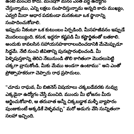
ఉంటే మంచిది కాదు. మనిషిగా మనం ఎంత పెద్ద ఉద్యోగం 
చేస్తున్నాము, ఎన్ని లక్షలు సంపాదిస్తున్నామ అన్నది కాదు ముఖ్యం, 
ఎవ్వరి మీదా ఆధార పడకుండా మనకంటూ ఒక స్థానాన్ని 
సంపాదించుకోవాలి. 
ఇప్పుడు నీకంటూ ఒక కుటుంబం ఏర్పడింది. మీసహజీవనం ఇప్పుడే 
మొదలయ్యింది. కనుక, ఇద్దరూ కష్టపడి మీ కష్టార్జితంతో బతకాలి. 
అందుకు కావలసిన సహాయసహకారాలందించడానికి మేమెప్పుడూ 
సిద్ధమే. నేటి నుంచి జీవితాన్ని పునఃప్రారంభించండి. మీ 
పెళ్ళిపుస్తకాన్ని తెరిచి నేటునుండి తొలి కాగితంగా మొదలుపెట్టి 
చక్కగా వ్రాసుకోండి. మీకు మేము అండగా ఉంటాము” అని ఎంతో 
ప్రోత్సాహకరంగా చెప్పారు రాధ ప్రసాదులు. 
“చూడు రాఘవ, మీ బిజినెస్ విషయాలు చక్కబడేవరకు నువ్వు 
ఎక్కడైనా ఉద్యోగం చేస్తే మంచిది. ముందు మీ భోజనం మీరు 
ఆర్జించుకోవాలి, ఆ తరువాత అన్నీ చిక్కబడ్డాక మళ్ళీ వ్యాపారం 
పుంజుకుంటే అక్కడికే వెళ్ళవచ్చు” మరో అడుగు వేసి సున్నితంగా 
సలహా ఇచ్చింది. 