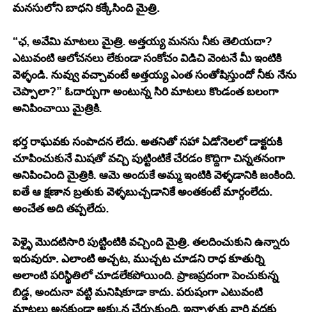
మనసులోని బాధని కక్కేసింది మైత్రి. 
“ఛ, అవేమి మాటలు మైత్రి. అత్తయ్య మనసు నీకు తెలియదా? 
ఎటువంటి ఆలోచనలు లేకుండా సంకోచం విడిచి వెంటనే మీ ఇంటికి 
వెళ్ళండి. నువ్వు వచ్చావంటే అత్తయ్య ఎంత సంతోషిస్తుందో నీకు నేను 
చెప్పాలా?” ఓదార్పుగా అంటున్న సిరి మాటలు కొండంత బలంగా 
అనిపించాయి మైత్రికి. 
భర్త రాఘవకు సంపాదన లేదు. అతనితో సహా ఏడోనెలలో డాక్టరుకి 
చూపించుకునే మిషతో వచ్చి పుట్టింటికే చేరడం కొద్దిగా చిన్నతనంగా 
అనిపించింది మైత్రికి. ఆమె అందుకే అమ్మ ఇంటికి వెళ్ళడానికి జంకింది. 
ఐతే ఆ క్షణాన బ్రతుకు వెళ్ళబుచ్చడానికే అంతకంటే మార్గంలేదు. 
అంచేత అది తప్పలేదు. 
పెళ్ళై మొదటిసారి పుట్టింటికి వచ్చింది మైత్రి. తలదించుకుని ఉన్నారు 
ఇరువురూ. ఎలాంటి అచ్చట, ముచ్చట చూడని రాధ కూతుర్ని 
అలాంటి పరిస్థితిలో చూడలేకపోయింది. ప్రాణప్రదంగా పెంచుకున్న 
బిడ్డ, అందునా వట్టి మనిషికూడా కాదు. పరుషంగా ఎటువంటి 
మాటలు అనకుండా అక్కున చేర్చుకుంది. ఇన్నాళ్ళకు వారి వద్దకు 