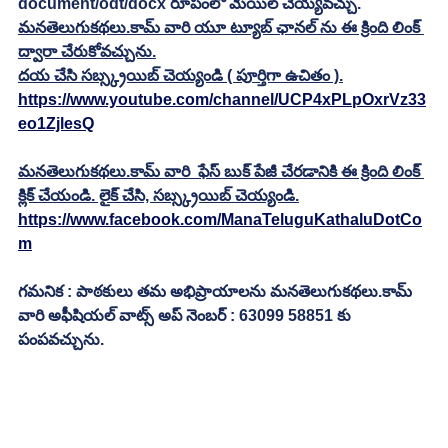
document/odt/docx రూపంలో మెయిల్ చెయ్యవచ్చు. 
మనతెలుగుకథలు.కామ్ వారి యూ ట్యూబ్ ఛానల్ ను ఈ క్రింది లింక్ 
ద్వారా చేరుకోవచ్చును.
దయ చేసి సబ్స్క్రయిబ్ చెయ్యండి ( పూర్తిగా ఉచితం ).
https://www.youtube.com/channel/UCP4xPLpOxrVz33
eo1ZjlesQ
మనతెలుగుకథలు.కామ్ వారి  ఫేస్ బుక్ పేజీ చేరడానికి ఈ క్రింది లింక్ 
క్లిక్ చేయండి. లైక్ చేసి, సబ్స్క్రయిబ్ చెయ్యండి.
https://www.facebook.com/ManaTeluguKathaluDotCo
m
గమనిక : పాఠకులు తమ అభిప్రాయాలను మనతెలుగుకథలు.కామ్ 
వారి అఫీషియల్ వాట్స్ అప్ నెంబర్ : 63099 58851 కు 
పంపవచ్చును.