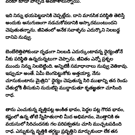
వరకూ కూడా పాల్పడే అవకాశాలున్నాయి. 
ఇది నిన్ను భయపెట్టడానికి చెప్పట్లేదు. దాని మానసిక పరిస్ధితి తెలిస్తే 
అందుకు అనుగుణంగా నడచుకోవడానికి ఆస్కారముంటుందని 
చెపుతుతన్నాను. జీవితంలో అనేక సవాళ్ళను ఎదుర్కొని నిలబడ్డ 
దానివి నువ్వు. 
బెంబేలెత్తిపోకుండా దృఢంగా నిలబడి ఎదుర్కుంటావన్న ధైర్యంతోనే 
నీకు పరిస్థితి ఉన్నదున్నటుగా చెప్పాను. జీవితం ఎన్నో ప్రశ్నల 
ముందు నిన్ను నిలబెట్టింది. అన్నిటికీ సమాధానాలు నువ్వు వెతికావు. 
ఇప్పుడూ అంతే. ఏమీ బెంగపెట్టుకోకు అత్తయ్యా, నేను 
చూసుకుంటాను మైత్రిని” ధైర్యం చెపుతున్న సిరి ముఖాన్ని తన రెండు 
చేతుల్లోకి తీసుకుని నుదుటిపై ముద్దాడుతూ కృతజ్ఞతగా చూసింది 
రాధ. 
తాను ఎంచుకున్న వృత్తిపట్ల అంకిత భావం, పెద్దల పట్ల గౌరవ భావం, 
కష్టంలో ఉన్న తోటి స్నేహితురాలి మీద అభిమానం, మొత్తానికి ఈ 
వయసులో సిరిచందనకు గల పరిపక్వతను చూసి ముచ్చటపడింది 
రాధ. ఎన్నుకున్న వృత్తికి తగ్గట్టు ప్రవృత్తిని మార్చుకుందా లేక తన 