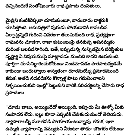
వచ్చినందుకే సంతోషించారు రాధ ప్రసాదు దంపతులు. 
మైత్రిని కంటికిరెప్పలా చూసుకుంటూ, వారంవారం డాక్టరుకి 
చూపిస్తోంది. ఆసుపత్రిలో పురుడు పోయడానికి కావలసిన 
ఏర్పాట్లన్నిటి గురించి వివరంగా తలుసుకుంది రాధ. ప్రత్యక్షంగా 
రాఘవను చూడగా, రాజా కుటుంబంపై తనకున్న అపనమ్మకం 
మరింత బలపడసాగింది. ఐతే, ఇప్పుడున్న సున్నితమైన పరిస్ధితుల 
దృష్ట్యా ఏ విషయముపై మాట్లాడడం మంచిది కాదని ఊరుకుంది. 
పూర్తిగా చూసినిర్ధారించుకోకుండా నిందమోపడం పొరపాటవ్వడమే 
కాకుండా బంధుత్వాలు శాస్వతంగా దూరమయ్యే ప్రమాదముంది 
కనుక, అతడి నడవడికను కొన్నాళ్ల పాటు గమనించాలని 
నిశ్చయించుకుని ఇంట్లో పెట్టుకుని వారికి పరిచర్యలన్ని చేసారు రాధ 
ప్రసాదులు. 
“చూడు బాబు, అయ్యిందేదో అయ్యింది. ఇప్పుడు మీ ఊళ్ళో మీకు 
సంపాదన లేదు. ఇల్లు కూడా ఎప్పటికి చేతికందుతుందో తెలియదు. 
వ్యాపారాలన్నీ మూతపడి పోయాయంటున్నావు. కనుక, ఇలా 
ఉమ్మడి వ్యాపారాన్ని నమ్ముకుని నీకంటూ తాడూ బొంగరం లేకుండా 