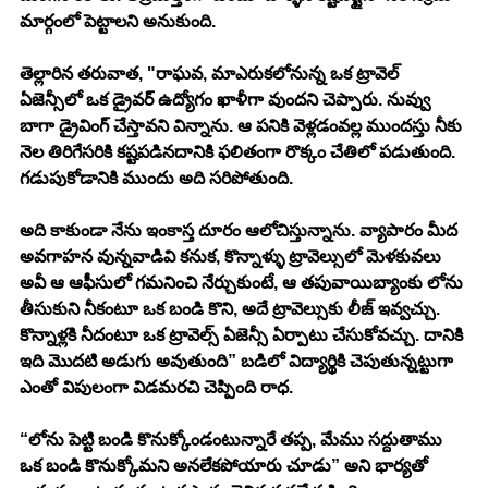
మార్గంలో పెట్టాలని అనుకుంది. 
తెల్లారిన తరువాత, "రాఘవ, మాఎరుకలోనున్న ఒక ట్రావెల్ 
ఏజెన్సీలో ఒక డ్రైవర్ ఉద్యోగం ఖాళీగా వుందని చెప్పారు. నువ్వు 
బాగా డ్రైవింగ్ చేస్తావని విన్నాను. ఆ పనికి వెళ్లడంవల్ల ముందస్తు నీకు 
నెల తిరిగేసరికి కష్టపడినదానికి ఫలితంగా రొక్కం చేతిలో పడుతుంది. 
గడుపుకోడానికి ముందు అది సరిపోతుంది. 
అది కాకుండా నేను ఇంకాస్త దూరం ఆలోచిస్తున్నాను. వ్యాపారం మీద 
అవగాహన వున్నవాడివి కనుక, కొన్నాళ్ళు ట్రావెల్సులో మెళకువలు 
అవీ ఆ ఆఫీసులో గమనించి నేర్చుకుంటే, ఆ తపువాయిబ్యాంకు లోను 
తీసుకుని నీకంటూ ఒక బండి కొని, అదే ట్రావెల్సుకు లీజ్ ఇవ్వచ్చు. 
కొన్నాళ్లకి నీదంటూ ఒక ట్రావెల్స్ ఏజెన్సీ ఏర్పాటు చేసుకోవచ్చు. దానికి 
ఇది మొదటి అడుగు అవుతుంది” బడిలో విద్యార్థికి చెపుతున్నట్టుగా 
ఎంతో విపులంగా విడమరచి చెప్పింది రాధ. 
“లోను పెట్టి బండి కొనుక్కోండంటున్నారే తప్ప, మేము సద్దుతాము 
ఒక బండి కొనుక్కోమని అనలేకపోయారు చూడు” అని భార్యతో 