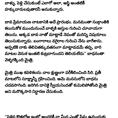
వాళ్ళు. పెళ్లి చేసుకుంటే ఎలాగో అలా, ఆస్థి అంతటికీ 
హక్కుదారులవుతారనీ అనుకున్నారు. 
బావ ప్రేమాయణ నాటకానికి అదే ప్రారంభం. మనమంతా సంక్రాంతికి 
కలుసుకోక ముందునుంచే వాళ్ళకి ఆస్తుల గురించి చూచాయగా 
తెలుసు. అక్కడ బావ నాతో మాట్లాడే నెపంతో మరిన్ని విషయాలు 
తెలుసుకున్నాడు. బంగారాలు వగైరాల గురించి నేను వాగేశాను. 
అప్పటికి నాకు తెలివితక్కువతనంగా మాట్లాడడమే తప్ప, వారి 
మాటల వెనుక ఇంతటి కుట్రదాగుందని తెలియలేదు” బాధనంతా 
వెళ్ళగక్కింది మైత్రి. 
మైత్రి ముఖ కవళికలను చాల క్షుణ్ణంగా పరీశీలించింది సిరి. ప్రతీ 
మాటలోని సూక్ష్మాన్నీ గ్రహించింది. ఆమె మనసులోని బాధను 
చదవసాగింది. జరిగిన దానికై స్వీయనిందతో కుమిలిపోతోంది మైత్రి 
అని మరొక్కసారి నిర్ధారణ చేసుకుంది. 
“పెళ్లైన కొత్తలోఆ ఇంట్లో అందరికీ నా మీద ఎంతో ప్రేమ ఉన్నందుకు 