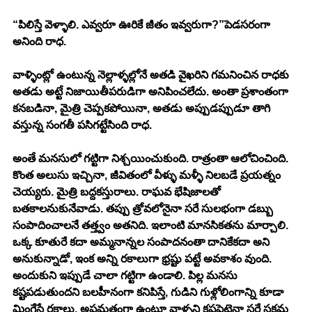
“పిలిస్తే వెళ్ళాలి. ఎవ్వరూ ఊరికే జీతం ఇవ్వరుగా?”పెడసరంగా 
అనింది రాధ. 
వాళ్ళింట్లో ఉంటున్న నెల్లాళ్ళల్లోనే అతడి వైఖరిని గమనించిన రాధకు 
అతడు అట్టే నిజాయితీపరుడిగా అనిపించలేదు. అంతా ప్రశాంతంగా 
కనబడినా, మైత్రి చెప్పకపోయినా, అతడు అప్పుడప్పుడూ తాగి 
వస్తున్న సంగతీ పసిగట్టేసింది రాధ. 
అంతే మనసులో గట్టిగా నిశ్చయించుకుంది. రాత్రంతా ఆలోచించింది. 
కొంత అలుసు ఇచ్చినా, జీవితంలో వీళ్ళు మళ్ళీ నిలబడే ప్రయత్నం 
చెయ్యరు. మైత్రి బద్దకస్తురాలు. రాఘవ భేషిజాలతో 
బతకాలనుకునేవాడు. తప్పు త్రోవలోనైనా సరే సులభంగా డబ్బు 
సంపాదించాలనే తత్త్వం అతనిది. ఇలాంటి మానసికతను మార్చాలి. 
ఒక్క కూతురే కదా అమ్మనాన్నల సంపాదనంతా దానికేకదా అని 
అనుకున్నాడో, ఇంక అన్ని రకాలుగా భ్రష్టు పట్టే అవకాశం వుంది. 
అందుకుని ఇప్పుడే చాలా గట్టిగా ఉండాలి. పిల్ల మనసు 
కష్టపడుతుందని బలహీనంగా కనిపిస్తే, గుడిని గుళ్లోలింగాన్ని కూడా 
మింగేసే రకాలు. అప్రమత్తంగా ఉంటూ వాళ్ళని కష్టపెట్టైనా సరే సక్రమ 