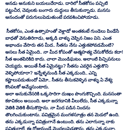
అనడు అనుకుని బయలుదేరాడు. దారిలో సీతకోసం పచ్చిటి 
పట్టుచీర, చెవులకు బంగారు దుద్దులు తీసుకున్నాడు. మనసు 
ఆనందంతో పరుగులుపెడుతుంటే పరవశించిపోయాడు.
 సీతకోసం, ఎంత ఉత్సాహంతో వెళ్లాడో అంతకంటే గుండెలు పిండేసే 
బాధతో వెనుతిరిగాడు, అక్కడి వాళ్ళు చెప్పిన నిజం విని. ఎంత 
అభాండం వేసారు తన మీద.. సీతను నేను ఎత్తుకపోవడమేంటి? 
అసలు సీత ఏమైంది.. నా మీద కోపంతో ఆత్మహత్య చేసుకోలేదు కదా! 
సీత అంతపిరికిది కాదు. చాలా మొండిఘటం. అలాంటి పిచ్చిపనులు 
చెయ్యదు. అయితే సీత ఏమైనట్టు? సీతను ఎవరైన ఎత్తుకొని 
వెళ్ళిపోయారా? ఇన్నేళ్ళనుండి సీత ఎక్కడుంది.. ఎన్ని 
కష్టాలుపడుతుందో ఏమో.. సీతను తీసుకవెళ్ళిన వాళ్ళు ఏ వేశ్య 
కొంపలకో అమ్మేసుంటారు. 
అలా అనుకునేసరికి ఒక్కసారిగా దుఃఖం పొంగుకొచ్చింది. మనసంతా 
కకావికలం అయింది. అలా జరగడానికి వీలులేదు, సీత ఎక్కడున్నా 
వెతికి వెతికి తీసుకొస్తాను. నా మీద పడిన నిందను 
తొలగించుకుంటాను. పవిత్రమైన మంగళసూత్రం తన మెడలో ఉంది. 
తను ఎక్కడున్నా పవిత్రంగానే ఉంటుంది. తను ఎలాగున్నా నాకు 
పవిత్రురాలే. ఈ రోజునుండే మొదలుపెడతాను. తను ఎక్కడున్నా 