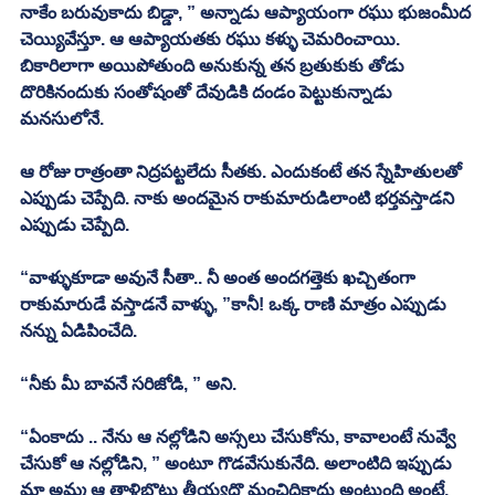
నాకేం బరువుకాదు బిడ్డా, ” అన్నాడు ఆప్యాయంగా రఘు భుజంమీద 
చెయ్యివేస్తూ. ఆ ఆప్యాయతకు రఘు కళ్ళు చెమరించాయి. 
బికారిలాగా అయిపోతుంది అనుకున్న తన బ్రతుకుకు తోడు 
దొరికినందుకు సంతోషంతో దేవుడికి దండం పెట్టుకున్నాడు 
మనసులోనే. 
ఆ రోజు రాత్రంతా నిద్రపట్టలేదు సీతకు. ఎందుకంటే తన స్నేహితులతో 
ఎప్పుడు చెప్పేది. నాకు అందమైన రాకుమారుడిలాంటి భర్తవస్తాడని 
ఎప్పుడు చెప్పేది. 
“వాళ్ళుకూడా అవునే సీతా.. నీ అంత అందగత్తెకు ఖచ్చితంగా 
రాకుమారుడే వస్తాడనే వాళ్ళు, ”కానీ! ఒక్క రాణి మాత్రం ఎప్పుడు 
నన్ను ఏడిపించేది. 
“నీకు మీ బావనే సరిజోడి, ” అని. 
“ఏంకాదు .. నేను ఆ నల్లోడిని అస్సలు చేసుకోను, కావాలంటే నువ్వే 
చేసుకో ఆ నల్లోడిని, ” అంటూ గొడవేసుకునేది. అలాంటిది ఇప్పుడు 
మా అమ్మ ఆ తాళిబొట్టు తీయ్యద్దొ మంచిదికాదు అంటుంది అంటే, 