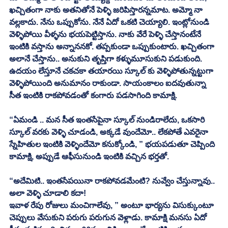
ఖచ్చితంగా నాకు అతనితోనే పెళ్ళి జరిపిస్తారన్నమాట. అమ్మో నా 
వల్లకాదు. నేను ఒప్పుకోను. నేనే ఏదో ఒకటి చెయ్యాలి. ఇంట్లోనుండి 
వెళ్ళిపోయి వీళ్ళను భయపెట్టిస్తాను. నాకు వేరే పెళ్ళి చేస్తానంటేనే 
ఇంటికి వస్తాను అన్నాననకో. తప్పకుండా ఒప్పుకుంటారు. ఖచ్చితంగా 
అలానే చేస్తాను.. అనుకుని తృప్తిగా కళ్ళుమూసుకుని పడుకుంది. 
ఉదయం లేస్తూనే చకచకా తయారయి స్కూల్ కు వెళ్ళిపోతున్నట్టుగా 
వెళ్ళిపోయింది అనుమానం రాకుండా. సాయంకాలం ఐదవుతున్నా 
సీత ఇంటికి రాకపోవడంతో కంగారు పడసాగింది కామాక్షి. 
“ఏమండి .. మన సీత ఇంతసేపైనా స్కూల్ నుండిరాలేదు, ఒకసారి 
స్కూల్ వరకు వెళ్ళి చూడండి, అక్కడే వుందేమో.. లేకపోతే ఎవరైనా 
స్నేహితుల ఇంటికి వెళ్ళిందేమో కనుక్కోండి, ” భయపడుతూ చెప్పింది 
కామాక్షి, అప్పుడే ఆఫీసునుండి ఇంటికి వచ్చిన భర్తతో. 
“అదేమిటి.. ఇంతసేపయినా రాకపోవడమేంటి? నువ్వేం చేస్తున్నావు.. 
అలా వెళ్ళి చూడాలి కదా!
ఇవాళ రేపు రోజులు మంచిగాలేవు, ” అంటూ భార్యను విసుక్కుంటూ 
చెప్పులు వేసుకుని పరుగు పరుగున వెళ్లాడు. కామాక్షి మనసు ఏదో 