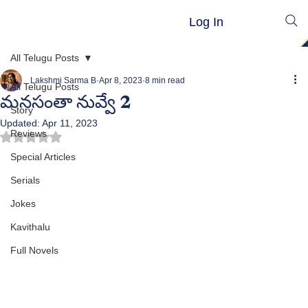
Log In
All Telugu Posts
Lakshmi Sarma B
Apr 8, 2023
8 min read
All Telugu Posts
మనసంతా నువ్వే 2
Story
Updated:
Apr 11, 2023
Reviews
Rated NaN out of 5 stars.
Special Articles
Serials
Jokes
Kavithalu
Full Novels