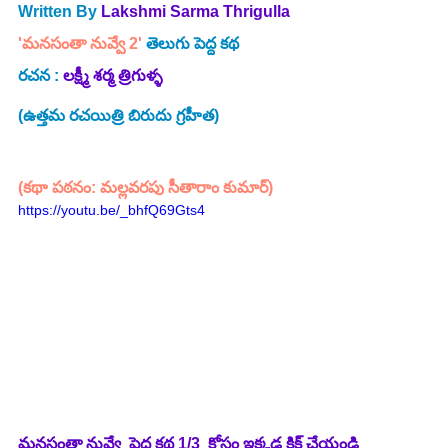
Written By 
Lakshmi Sarma Thrigulla 
'మనసంతా నువ్వే 2'
 తెలుగు పెద్ద కథ
రచన : 
లక్ష్మీ శర్మ త్రిగుళ్ళ
(ఉత్తమ రచయిత్రి బిరుదు గ్రహీత)
(కథా పఠనం: మల్లవరపు సీతారాం కుమార్)
https://youtu.be/_bhfQ69Gts4
మనసంతా నువ్వే  పెద్ద కథ 1/3  కోసం ఇక్కడ క్లిక్ చేయండి