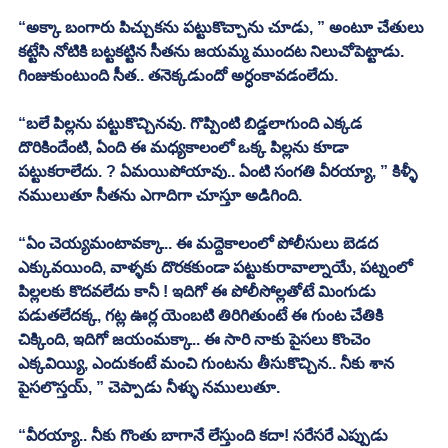
“అక్కా బంగారు పిచ్చుకను పట్టుకొచ్చాను చూడు, ” అంటూ చేతులు 
కట్టేసి నోటికి బట్టకట్టిన సీతను జయమ్మ ముందట నిలుచోపెట్టాడు. 
గింజుకుంటుంది సీత.. తనెక్కడుందో అర్ధంకావడంలేదు. 
“బలే పిల్లను పట్టుకొచ్చినవు. గొప్పింటి బిడ్డలాగుంది ఎక్కడ 
దొరికిందేంటి, ఏంది ఈ మధ్యకాలంలో ఒక్క పిల్లను కూడా 
పట్టుకరాలేదు. ? ఏమయిపోయావు.. ఏంటి సంగతి వీరయ్యా, ” కిళ్ళీ 
నములుతూ సీతను ఎగాదిగా చూస్తూ అడిగింది. 
“ఏం చెయ్యమంటావక్కా.. ఈ మద్దెకాలంలో పోలీసులు బెడద 
ఎక్కువయింది, వాళ్ళకు దొరకకుండా పట్టుకురావాల్నాయే, పట్నంలో 
పిల్లలకు కొదవలేదు కానీ ! ఇదిగో ఈ పోలీసోల్లతోటే మింగుడు 
పడుతలేదక్క, గట్ల ఊర్ల యెంబటి తిరిగితుంటే ఈ గుంట చేతికి 
చిక్కింది, ఇదిగో జయంమక్కా.. ఈ సారి నాకు పైసలు కొంచెం 
ఎక్కవియ్యి, ఎందుకంటే మంచి గుంటను తీసుకొచ్చిన.. నీకు శాన 
పైసలొస్తయ్, ” చెప్పాడు నీళ్ళు నములుతూ. 
“వీరయ్యా.. నీకు గొంతు బాగానే లేస్తుంది కదా! సరేసరే ఎప్పుడు 