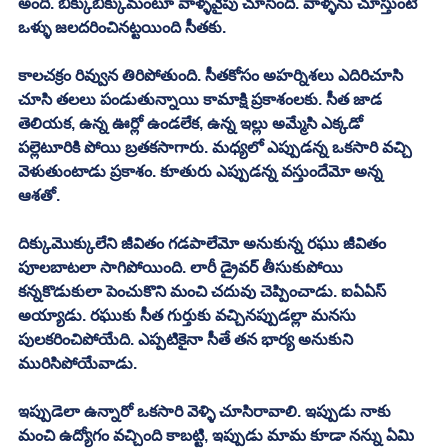
అంది. బిక్కుబిక్కుమంటూ వాళ్ళవైపు చూసింది. వాళ్ళను చూస్తుంటే 
ఒళ్ళు జలదరించినట్టయింది సీతకు. 
కాలచక్రం రివ్వున తిరిపోతుంది. సీతకోసం అహర్నిశలు ఎదిరిచూసి 
చూసి తలలు పండుతున్నాయి కామాక్షి ప్రకాశంలకు. సీత జాడ 
తెలియక, ఉన్న ఊర్లో ఉండలేక, ఉన్న ఇల్లు అమ్మేసి ఎక్కడో 
పల్లెటూరికి పోయి బ్రతకసాగారు. మధ్యలో ఎప్పుడన్న ఒకసారి వచ్చి 
వెళుతుంటాడు ప్రకాశం. కూతురు ఎప్పుడన్న వస్తుందేమో అన్న 
ఆశతో. 
దిక్కుమొక్కులేని జీవితం గడపాలేమో అనుకున్న రఘు జీవితం 
పూలబాటలా సాగిపోయింది. లారీ డ్రైవర్ తీసుకుపోయి 
కన్నకొడుకులా పెంచుకొని మంచి చదువు చెప్పించాడు. ఐఏఏస్ 
అయ్యాడు. రఘుకు సీత గుర్తుకు వచ్చినప్పుడల్లా మనసు 
పులకరించిపోయేది. ఎప్పటికైనా సీతే తన భార్య అనుకుని 
మురిసిపోయేవాడు. 
ఇప్పుడెలా ఉన్నారో ఒకసారి వెళ్ళి చూసిరావాలి. ఇప్పుడు నాకు 
మంచి ఉద్యోగం వచ్చింది కాబట్టి, ఇప్పుడు మామ కూడా నన్ను ఏమి 