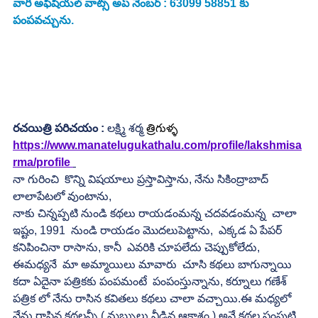
వారి అఫీషియల్ వాట్స్ అప్ నెంబర్ : 63099 58851 కు 
పంపవచ్చును.
రచయిత్రి పరిచయం : 
లక్ష్మి శర్మ 
త్రిగుళ్ళ
https://www.manatelugukathalu.com/profile/lakshmisa
rma/profile 
నా గురించి  కొన్ని విషయాలు ప్రస్తావిస్తాను, నేను సికింద్రాబాద్  
లాలాపేటలో వుంటాను,
నాకు చిన్నప్పటి నుండి కథలు రాయడంమన్న చదవడంమన్న  చాలా 
ఇష్టం, 1991  నుండి రాయడం మొదలుపెట్టాను,  ఎక్కడ ఏ పేపర్ 
కనిపించినా రాసాను, కానీ  ఎవరికి చూపలేదు చెప్పుకోలేదు,    
ఈమధ్యనే  మా అమ్మాయిలు మావారు  చూసి కథలు బాగున్నాయి  
కదా ఏదైనా పత్రికకు పంపమంటే  పంపంస్తున్నాను, కర్నూలు గణేశ్ 
పత్రిక లో నేను రాసిన కవితలు కథలు చాలా వచ్చాయి.ఈ మధ్యలో 
నేను రాసిన కథలన్నీ ( మబ్బులు వీడిన ఆకాశం ) అనే కథల సంపుటి 