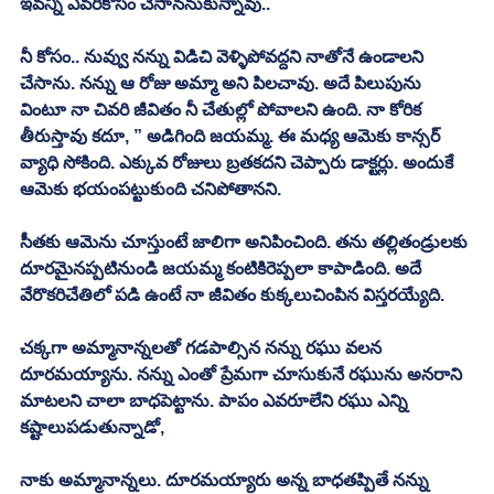
ఇవన్ని ఎవరికోసం చేసాననుకున్నావు..
నీ కోసం.. నువ్వు నన్ను విడిచి వెళ్ళిపోవద్దని నాతోనే ఉండాలని 
చేసాను. నన్ను ఆ రోజు అమ్మా అని పిలచావు. అదే పిలుపును 
వింటూ నా చివరి జీవితం నీ చేతుల్లో పోవాలని ఉంది. నా కోరిక 
తీరుస్తావు కదూ, ” అడిగింది జయమ్మ. ఈ మధ్య ఆమెకు కాన్సర్ 
వ్యాధి సోకింది. ఎక్కువ రోజులు బ్రతకదని చెప్పారు డాక్టర్లు. అందుకే 
ఆమెకు భయంపట్టుకుంది చనిపోతానని. 
సీతకు ఆమెను చూస్తుంటే జాలిగా అనిపించింది. తను తల్లితండ్రులకు 
దూరమైనప్పటినుండి జయమ్మ కంటికిరెప్పలా కాపాడింది. అదే 
వేరొకరిచేతిలో పడి ఉంటే నా జీవితం కుక్కలుచింపిన విస్తరయ్యేది. 
చక్కగా అమ్మానాన్నలతో గడపాల్సిన నన్ను రఘు వలన 
దూరమయ్యాను. నన్ను ఎంతో ప్రేమగా చూసుకునే రఘును అనరాని 
మాటలని చాలా బాధపెట్టాను. పాపం ఎవరూలేని రఘు ఎన్ని 
కష్టాలుపడుతున్నాడో, 
నాకు అమ్మానాన్నలు. దూరమయ్యారు అన్న బాధతప్పితే నన్ను 