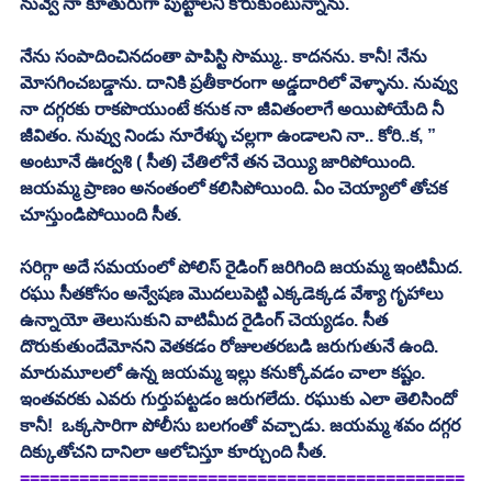
నువ్వే నా కూతురుగా పుట్టాలని కోరుకుంటున్నాను. 
నేను సంపాదించినదంతా పాపిస్టి సొమ్ము.. కాదనను. కానీ! నేను 
మోసగించబడ్డాను. దానికి ప్రతీకారంగా అడ్డదారిలో వెళ్ళాను. నువ్వు 
నా దగ్గరకు రాకపొయుంటే కనుక నా జీవితంలాగే అయిపోయేది నీ 
జీవితం. నువ్వు నిండు నూరేళ్ళు చల్లగా ఉండాలని నా.. కోరి..క, ” 
అంటూనే ఊర్వశి ( సీత) చేతిలోనే తన చెయ్యి జారిపోయింది. 
జయమ్మ ప్రాణం అనంతంలో కలిసిపోయింది. ఏం చెయ్యాలో తోచక 
చూస్తుండిపోయింది సీత. 
సరిగ్గా అదే సమయంలో పోలిస్ రైడింగ్ జరిగింది జయమ్మ ఇంటిమీద. 
రఘు సీతకోసం అన్వేషణ మొదలుపెట్టి ఎక్కడెక్కడ వేశ్యా గృహాలు 
ఉన్నాయో తెలుసుకుని వాటిమీద రైడింగ్ చెయ్యడం. సీత 
దొరుకుతుందేమోనని వెతకడం రోజులతరబడి జరుగుతునే ఉంది. 
మారుమూలలో ఉన్న జయమ్మ ఇల్లు కనుక్కోవడం చాలా కష్టం. 
ఇంతవరకు ఎవరు గుర్తుపట్టడం జరుగలేదు. రఘుకు ఎలా తెలిసిందో 
కానీ!  ఒక్కసారిగా పోలీసు బలగంతో వచ్చాడు. జయమ్మ శవం దగ్గర 
దిక్కుతోచని దానిలా ఆలోచిస్తూ కూర్చుంది సీత. 
=============================================