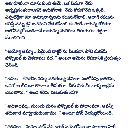
అపురూపంగా చూసుకుంది ఈమే. ఒక విధంగా నేను 
అదృష్టవంతురాలననే అనుకోవాలి. నేను కోరుకొనేది ఒక్కటే, 
ఎప్పటికైనా మా అమ్మానాన్నలను కలుసుకోవాలి, అలాగే రఘును 
కలిస్తే నన్ను క్షమించమని వేడుకోవాలి ఈ రెండే నాకున్న కోరికలు.. 
ఆలోచనల్లో ఉండగానే జయమ్మ మెలికలు తిరుగుతూ గట్టిగా 
మూలిగింది. 
“అయ్యో అమ్మా .. ఏమైంది డాక్టర్ ను పిలవనా, పోని మనమే 
హాస్పిటల్ కు వెళదాము పద, ” అంటూ ఆమెను లేపడానికి ప్రయత్నం 
చేసింది. 
“ఉహు .. లేవలేను నన్ను వదిలేయ్యి నేనింకా ఎంతోసేపు బ్రతకను, 
ఇదిగో ఆ బీరువా తాళాలు తీసుకరా.. నీకు నీకు మీ వాళ్ళ అడ్రసు 
చెబుతాను, ” అంది శరీరం వణుకుతుండగా. 
“అదికాదమ్మ.. ముందు మనం హాస్పిటల్ కు పోదాంపదా, అవన్నీ 
తరువాత మాట్లాడుకుందాము, ” అంటూ ఫోన్ చెయ్యబోయింది. 
“వద్దమ్మా .. నువ్వు ఫోన్ చేసి డాక్టర్ వచ్చేలోపల నా ప్రాణాలు హరీ 