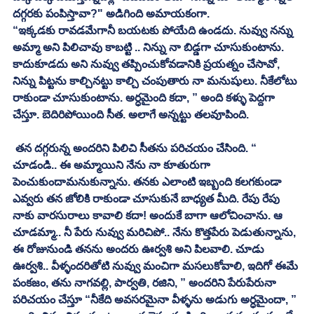
దగ్గరకు పంపిస్తావా?" అడిగింది అమాయకంగా. 
“ఇక్కడకు రావడమేగానీ బయటకు పోయేది ఉండదు. నువ్వు నన్ను 
అమ్మా అని పిలిచావు కాబట్టి .. నిన్ను నా బిడ్డగా చూసుకుంటాను. 
కాదుకూడదు అని నువ్వు తప్పించుకోవడానికి ప్రయత్నం చేసావో, 
నిన్ను పిట్టను కాల్చినట్టు కాల్చి చంపుతారు నా మనుషులు. నీకేలోటు 
రాకుండా చూసుకుంటాను. అర్ధమైంది కదా, ” అంది కళ్ళు పెద్దగా 
చేస్తూ. బెదిరిపోయింది సీత. అలాగే అన్నట్టు తలవూపింది. 
 తన దగ్గరున్న అందరిని పిలిచి సీతను పరిచయం చేసింది. “ 
చూడండి.. ఈ అమ్మాయిని నేను నా కూతురుగా 
పెంచుకుందామనుకున్నాను. తనకు ఎలాంటి ఇబ్బంది కలగకుండా 
ఎవ్వరు తన జోలికి రాకుండా చూసుకునే బాధ్యత మీది. రేపు రేపు 
నాకు వారసురాలు కావాలి కదా! అందుకే బాగా ఆలోచించాను. ఆ 
చూడమ్మా.. నీ పేరు నువ్వు మరిచిపో.. నేను కొత్తపేరు పెడుతున్నాను, 
ఈ రోజునుండి తనను అందరు ఊర్వశి అని పిలవాలి. చూడు 
ఊర్వశి.. వీళ్ళందరితోటి నువ్వు మంచిగా మసలుకోవాలి, ఇదిగో ఈమే 
పంకజం, తను నాగవల్లి, పార్వతి, రజిని, ” అందరిని పేరుపేరునా 
పరిచయం చేస్తూ “నీకేది అవసరమైనా వీళ్ళను అడుగు అర్ధమైందా, ” 