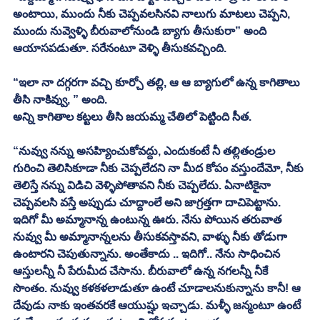
అంటాయి, ముందు నీకు చెప్పవలసినవి నాలుగు మాటలు చెప్పని, 
ముందు నువ్వెళ్ళి బీరువాలోనుండి బ్యాగు తీసుకురా” అంది 
ఆయాసపడుతూ. సరేనంటూ వెళ్ళి తీసుకవచ్చింది. 
“ఇలా నా దగ్గరగా వచ్చి కూర్చో తల్లి, ఆ ఆ బ్యాగులో ఉన్న కాగితాలు 
తీసి నాకివ్వు, ” అంది. 
అన్ని కాగితాల కట్టలు తీసి జయమ్మ చేతిలో పెట్టింది సీత. 
“నువ్వు నన్ను అసహ్యించుకోవద్దు, ఎందుకంటే నీ తల్లితండ్రుల 
గురించి తెలిసికూడా నీకు చెప్పలేదని నా మీద కోపం వస్తుందేమో, నీకు 
తెలిస్తే నన్ను విడిచి వెళ్ళిపోతావని నీకు చెప్పలేదు. ఏనాటికైనా 
చెప్పవలసి వస్తే అప్పుడు చూద్దాంలే అని జాగ్రత్తగా దాచిపెట్టాను. 
ఇదిగో మీ అమ్మానాన్న ఉంటున్న ఊరు. నేను పోయిన తరువాత 
నువ్వు మీ అమ్మానాన్నలను తీసుకవస్తావని, వాళ్ళు నీకు తోడుగా 
ఉంటారని చెపుతున్నాను. అంతేకాదు .. ఇదిగో.. నేను సాధించిన 
ఆస్తులన్నీ నీ పేరుమీద చేసాను. బీరువాలో ఉన్న నగలన్నీ నీకే 
సొంతం. నువ్వు కళకళలాడుతూ ఉంటే చూడాలనుకున్నాను కానీ! ఆ 
దేవుడు నాకు ఇంతవరకే ఆయుష్షు ఇచ్చాడు. మళ్ళీ జన్మంటూ ఉంటే 