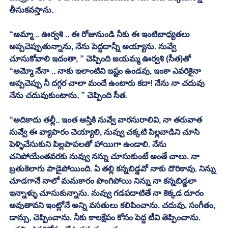
తీసుకవస్తాను. 
“అమ్మా .. ఊర్వశి .. ఈ రోజునుండి నీకు ఈ ఇంటిబాధ్యతలు 
అప్పచెప్పుతున్నాను, నేను పెద్దదాన్నీ అయ్యాను. నువ్వే 
చూసుకోవాలి ఇదంతా, ” చెప్పింది జయమ్మ ఊర్వశి (సీత)తో
“అమ్మో నేనా .. నాకు ఇలాంటివి ఇష్టం ఉండవు, ఇంకా ఎవరికైనా 
అప్పచెప్పు నీ దగ్గర చాలా మందే ఉంటారు కదా! నేను నా చదువు 
నేను చదువుకుంటాను, ” చెప్పింది సీత. 
“అదికాదు తల్లీ.. ఇంత ఆస్తికి నువ్వే వారసురాలివి, నా తరువాత 
నువ్వే ఈ వ్యాపారం చెయ్యాలి, నువ్వు చక్కటి పిల్లవాడిని చూసి 
పెళ్ళిచేసుకుని పిల్లపాపలతో హాయిగా ఉండాలి. నేను 
చనిపోయేంతవరకు నువ్వు నన్ను చూసుకుంటే అంతే చాలు. నా 
బ్రతుకెలాగు పాడైపోయింది. ఏ తల్లి కన్నబిడ్డవో నాకు దొరికావు. నిన్ను 
చూడగానే నాలో మమకారం పొంగిపోయి నిన్ను నా కన్నబిడ్డలా 
ఇన్నాళ్ళు చూసుకున్నాను. నువ్వు గడపదాటితే నా కెక్కడ దూరం 
అవుతావని ఇంట్లోనే అన్ని వసతులు కలిపించాను. చదువు, సంగీతం, 
డాన్సు, చెప్పించాను. నీకు కాలక్షేపం కోసం పెద్ద టీవి తెప్పించాను. 