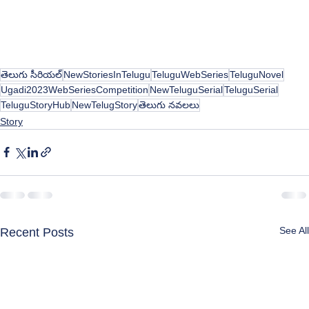
తెలుగు సీరియల్
NewStoriesInTelugu
TeluguWebSeries
TeluguNovel
Ugadi2023WebSeriesCompetition
NewTeluguSerial
TeluguSerial
TeluguStoryHub
NewTelugStory
తెలుగు నవలలు
Story
See All
Recent Posts