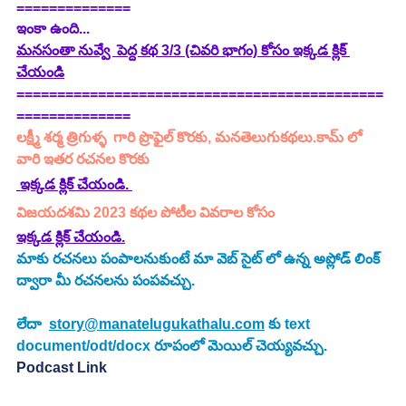
==============
ఇంకా ఉంది...
మనసంతా నువ్వే  పెద్ద కథ 3/3 (చివరి భాగం)
 కోసం ఇక్కడ క్లిక్ 
చేయండి
=============================================
==============
లక్ష్మీ శర్మ త్రిగుళ్ళ  గారి ప్రొఫైల్ కొరకు, మనతెలుగుకథలు.కామ్ లో 
వారి ఇతర రచనల కొరకు 
ఇక్కడ క్లిక్ చేయండి. 
విజయదశమి 2023 కథల పోటీల వివరాల కోసం 
ఇక్కడ క్లిక్ చేయండి.
మాకు రచనలు పంపాలనుకుంటే మా వెబ్ సైట్ లో ఉన్న అప్లోడ్ లింక్ 
ద్వారా మీ రచనలను పంపవచ్చు.
లేదా  
story@manatelugukathalu.com
 కు text 
document/odt/docx రూపంలో మెయిల్ చెయ్యవచ్చు.
Podcast Link