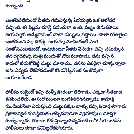
కూర్చుంది. 
ఎంతసేపటినుండో సీతను గమనిస్తున్న వీరయ్యకు ఒక ఆలోచన 
వచ్చింది. ఈ పిల్లను చూస్తే పసందుగా ఉంది. పట్నం తీసుకపోయి 
జయమ్మకు అమ్మేసానంటే చాలా డబ్బులు వస్తాయి. చాలా రోజులైంది 
ఇంతమంచి పిల్ల దొరక్క. జయమ్మ చూసిందంటే ఎంత 
సంతోషపడుతుందో, అనుకుంటూ సీతకు వెనుకగా వచ్చి చటుక్కున 
తన దగ్గరవున్న మత్తుమందుతో నోరుమూసాడు. తను వచ్చిన 
కారులో పడుకోబెట్టి చుట్టు చూసాడు.. తనను ఎవరైనా చూస్తున్నారా 
అని. ఎవ్వరు లేకపోవడంతో కొండనెక్కినంత సంతోషంగా 
బయలుదేరాడు. 
పోలీసు కంప్లైంట్ ఇచ్చి మళ్ళీ ఊరంతా తిరిగాడు. ఎక్కడా సీతజాడ 
కనిపించలేదు. ఊసురోమంటూ ఇంటికితిరిగివచ్చాడు. కామాక్షి 
గుండెలవిసేలా ఏడుస్తుంది చుట్టుపక్కల వాళ్ళు వచ్చి ఓదార్చసాగారు. 
ప్రకాశానికైతే మతిస్థిమితం తప్పినవాడిలా వెర్రిచూపులు చూస్తూ 
కూర్చున్నాడు. రోజులు గడుస్తున్నాయన్నమాటే కానీ! సీత జాడను 
పోలీసులు కూడా కనిపెట్టలేకపోయారు. 