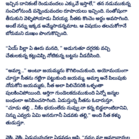
ఇచ్చిన దానికంటే రెండువందలు ఎక్కువే ఇస్తాలే," తన నడుముకున్న 
సంచిలోనుండి పన్నెండువందల రూపాయలు ఇచ్చింది. సంతోషంగా 
తీసుకుని వెళ్ళిపోయాడు వీరయ్య. సీతకు కొంచెం అర్ధం అవసాగింది. 
అంటే నన్ను ఇక్కడ అమ్మేసాడన్నమాట. ఆ విషయం తలచుకోగానే 
బోరుమని దుఃఖం పొంగుకొచ్చింది. 
“ఏయ్ పిల్లా ఏ ఊరు మనది, ” అడుగుతూ దగ్గరకు వచ్చి 
చేతులకున్న కట్లువిప్పి నోటికున్న బట్టను వీడదీసింది. 
“అమ్మా ..” అంటూ జయమ్మను కౌగిలించుకుంది. అయోమయంగా 
చూస్తూ సీతను గట్టిగా పట్టుకుంది జయమ్మ. అమ్మా అనే పిలుపుకు 
నోచుకోని జయమ్మకు, సీత అలా పిలిచేసరికి ఒళ్ళంతా 
పులకించిపోయింది. ఆర్తిగా గుండెలకదుముకుంది ఏన్నో జన్మల 
బంధంలా అనిపించసాగింది. ఏడుస్తున్న సీతను ఓదారుస్తూ. 
“చూడు తల్లి .. నీకేం భయంలేదు నువ్వు నా కన్న బిడ్డలాంటిదానివి, 
నిన్ను ఎవ్వరు ఏమి అనరుగానీ ఏడవకు తల్లి," అంది సీత కళ్ళు 
తుడుస్తూ. 
వెక్కి వెక్కి ఏడుస్తున్నదల్లా ఏడవడం ఆపి. “నన్ను మా అమ్మానాన్నల 