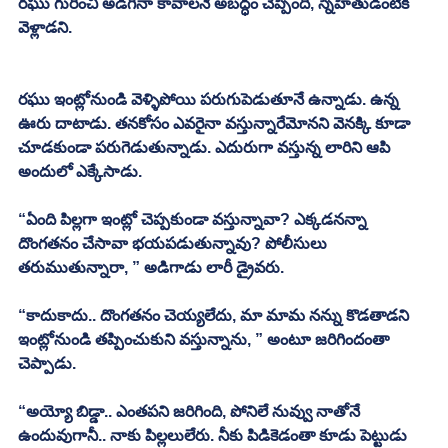
రఘు గురించి అడిగినా కావాలనే అబద్ధం చెప్పింది, స్నేహితుడింటికి 
వెళ్లాడని. 
రఘు ఇంట్లోనుండి వెళ్ళిపోయి పరుగుపెడుతూనే ఉన్నాడు. ఉన్న 
ఊరు దాటాడు. తనకోసం ఎవరైనా వస్తున్నారేమోనని వెనక్కి కూడా 
చూడకుండా పరుగెడుతున్నాడు. ఎదురుగా వస్తున్న లారిని ఆపి 
అందులో ఎక్కేసాడు. 
“ఏంది పిల్లగా ఇంట్లో చెప్పకుండా వస్తున్నావా? ఎక్కడనన్నా 
దొంగతనం చేసావా భయపడుతున్నావు? పోలీసులు 
తరుముతున్నారా, ” అడిగాడు లారీ డ్రైవరు. 
“కాదుకాదు.. దొంగతనం చెయ్యలేదు, మా మామ నన్ను కొడతాడని 
ఇంట్లోనుండి తప్పించుకుని వస్తున్నాను, ” అంటూ జరిగిందంతా 
చెప్పాడు. 
“అయ్యో బిడ్డా.. ఎంతపని జరిగింది, పోనిలే నువ్వు నాతోనే 
ఉందువుగానీ.. నాకు పిల్లలులేరు. నీకు పిడికెడంతా కూడు పెట్టుడు 