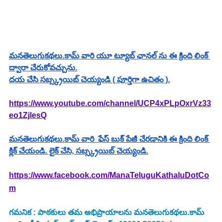
మనతెలుగుకథలు.కామ్ వారి యూ ట్యూబ్ ఛానల్ ను ఈ క్రింది లింక్ 
ద్వారా చేరుకోవచ్చును.
దయ చేసి సబ్స్క్రయిబ్ చెయ్యండి ( పూర్తిగా ఉచితం ).
https://www.youtube.com/channel/UCP4xPLpOxrVz33
eo1ZjlesQ
మనతెలుగుకథలు.కామ్ వారి  ఫేస్ బుక్ పేజీ చేరడానికి ఈ క్రింది లింక్ 
క్లిక్ చేయండి. లైక్ చేసి, సబ్స్క్రయిబ్ చెయ్యండి.
https://www.facebook.com/ManaTeluguKathaluDotCo
m
గమనిక : పాఠకులు తమ అభిప్రాయాలను మనతెలుగుకథలు.కామ్ 