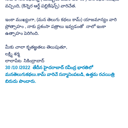
వచ్చింది, (కిన్నెర ఆర్ట్ పబ్లికేషన్స్) వారిచేత.
ఇంకా ముఖ్యంగా, (మన తెలుగు కథలు కామ్) యాజమాన్యం వారి 
ప్రోత్సాహం , నాకు ప్రశంసా పత్రాలు ఇవ్వడంతో  నాలో ఇంకా 
ఉత్సాహం పెరిగింది.
మీకు చాలా కృతజ్ఞతలు తెలుపుతూ, 
లక్ష్మి శర్మ 
లాలాపేట  సికింద్రాబాద్ 
30 /10 /2022  తేదీన హైదరాబాద్ రవీంద్ర భారతిలో 
మనతెలుగుకథలు.కామ్ వారిచే సన్మానింపబడి, ఉత్తమ రచయిత్రి 
బిరుదు పొందారు.