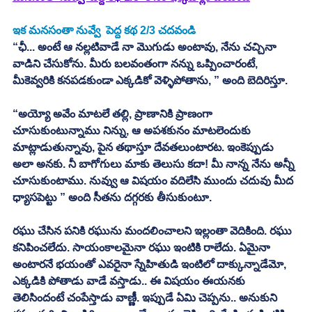
ఇక మనసంతా నువ్వే  పెద్ద కథ 2/3 చదవండి
“ఛీ... అంటే ఆ నల్లటివాడే నా మొగుడు అంటావు, నేను చచ్చినా 
వాడిని చేసుకోను. మీరు బలవంతంగా నన్ను ఒప్పించారంటే, 
మీకెవ్వరికి కనపడకుండా ఎక్కడికో వెళ్ళిపోతాను, ” అంది బెదిరిస్తూ. 
“అయ్యో అవేం మాటలే తల్లి, ప్రాణానికి ప్రాణంగా 
చూసుకుంటున్నాము నిన్ను, ఆ అపశకునం మాటలెందుకు 
మాట్లాడుతున్నావు, పైన తథాస్తూ దేవతలుంటారట. ఇంకెప్పుడు 
అలా అనకు. నీ బాగోగులు మాకు తెలుసు కదా! మీ నాన్న నేను అన్నీ 
చూసుకుంటాము. నువ్వు ఆ విషయం వదిలేసి ముందు చదువు మీద 
ధ్యాసపెట్టు ” అంది సీతను దగ్గరకు తీసుకుంటూ. 
రఘు చేసిన పనికి రఘును మందలించాలని ఇల్లంతా వెదికింది. రఘు 
కనిపించలేదు. సాయంకాలమైనా రఘు ఇంటికి రాలేదు. ఏమైనా 
అంటారనే భయంతో ఎవరైనా స్నేహితుడి ఇంటిలో దాక్కున్నాడేమో, 
ఎక్కడికి పోతాడు వాడే వస్తాడు.. ఈ విషయం ఈయనకు 
తెలిసిందంటే చంపేస్తాడు వాణ్ణీ. ఇప్పుడే ఏమి చెప్పను.. అనుకుని 