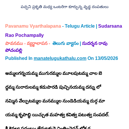
పచ్చని ప్రకృతి మధ్య ఒంటరిగా కూర్చున్న వృద్ధ దంపతులు
Pavanamu Vyarthalapana
 - Telugu Article | 
Sudarsana 
Rao Pochampally 
పావనము - వ్యర్థాలాపన - 
తెలుగు వ్యాసం | 
సుదర్శన రావు 
పోచంపల్లి
Published In 
manatelugukathalu.com
 On 13/05/2026
అమ్మలగన్నయమ్మ ముగురమ్మల మూలపుటమ్మ చాల బె
ద్దమ్మ సురారులమ్మ కడుపారడి పుచ్చినయమ్మ దన్ను లో
నమ్మిన వేల్పుటమ్మల మనమ్ముల నుండెడియమ్మ దుర్గ మా
యమ్మ కృపాబ్ధి యిచ్చుత మహత్వ కవిత్వ పటుత్వ సంపదల్.
శ్రీ కైవల్య పదంబుఁ జేరుటకునై చింతించెదన్ లోక ర