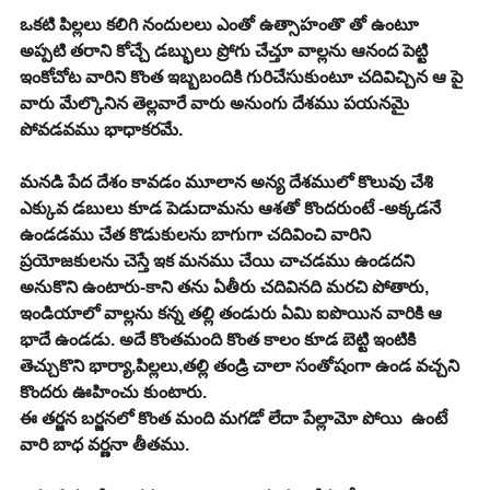
ఒకటి పిల్లలు కలిగి నందులలు ఎంతో ఉత్సాహంతొ తో ఉంటూ 
అప్పటి తరాని కోచ్చే డబ్భులు ప్రోగు చేచ్తూ వాల్లను ఆనంద పెట్టి 
ఇంకోచోట వారిని కొంత ఇబ్బబందికి గురిచేసుకుంటూ చదివిచ్చిన ఆ పై 
వారు మేల్కొనిన తెల్లవారే వారు అనుంగు దేశము పయనమై 
పోవడవము భాధాకరమే. 
మనడి పేద దేశం కావడం మూలాన అన్య దేశములో కొలువు చేశి 
ఎక్కువ డబులు కూడ పెడుదామను ఆశతో కొందరుంటే -అక్కడనే   
ఉండడము చేత కొడుకులను బాగుగా చదివించి వారిని 
ప్రయోజకులను చెస్తే ఇక మనము చేయి చాచడము ఉండదని 
అనుకొని ఉంటారు-కాని తను ఏతీరు చదివినది మరచి పోతారు,
ఇండియాలో వాల్లను కన్న తల్లి తండురు ఏమి ఐపొయిన వారికి ఆ 
భాదే ఉండడు. అదే కొంతమంది కొంత కాలం కూడ బెట్టి ఇంటికి 
తెచ్చుకొని భార్యా,పిల్లలు,తల్లి తండ్రి చాలా సంతోషంగా ఉండ వచ్చని 
కొందరు ఊహించు కుంటారు.
ఈ తర్జన బర్జనలో కొంత మంది మగడో లేదా పేల్లామో పోయి  ఉంటే 
వారి బాధ వర్ణనా తీతము.