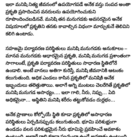
ఇలా మనిషి నిత్య జీవనంలో ఉపయోగపడే అనేక వస్తు సంపద అంతా 
ప్రకృతి ప్రసాదించిన వనరులను ఉపయోగించుకుని 
రూపొందించబడినవే. మనిషి తన మనుగడకు అవసరమైన అనేక 
విషయాలలో ప్రకృతిని తనకు కావాల్సిన విధంగా మార్చుకునే తెలివిని 
కలిగి ఉంటాడు.
సహజమై పర్యావరణ పరిస్థితులు మనిషి మనుగడకు అనుకూలం – 
మానవ మనుగడకు ఆధారమైన ప్రకృతి, మనిషి మనుగడ ప్రశాంతంగా 
సాగాలంటే, ప్రకృతి పర్యావరణ పరిస్థితులు సాధారణ స్థితిలోనే 
ఉండాలి. అంటే వానలు అతిగా కురిస్తే, మనిషి జీవనానికి ఆటంకం 
కలుగుతుంది. అధిక ఎండలు కాసిన ప్రకృతిలో మనిషికి అనేక 
ఇబ్బందులు తలెత్తుతాయి. అలాగే అగ్ని మంటలు చెలరేగితే ప్రకృతిలో 
మనిషి మనుగడ అసాధ్యం…. ఇలా గాలి, నీరు, నిప్పు… ఏది 
అధికమైనా… ఆస్థితిని మనిషి శరీరం తట్టుకోవడం దుర్లభం… 
అనేక ప్రాణాలు కోల్పోయే స్థితి కూడా ప్రకృతిలో అసాధారణ 
పరిస్థితులు ఏర్పడినప్పుడు కలుగుతుంది. భూమి పరిశుభ్రంగా 
ఉండడం వలన పరిశుభ్రమైన నీరు భూమిపై ప్రవహించే అవకాశం 
ఉంటుంది. అలాగే గాలి కూడా స్వచ్ఛంగా ఉండే అవకాశం ఉంటుంది. 