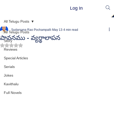
Log In
All Telugu Posts
Sudarsana Rao Pochampalli
May 13
4 min read
All Telugu Posts
పావనము - వ్యర్థాలాపన
Story
Rated NaN out of 5 stars.
Reviews
Special Articles
Serials
Jokes
Kavithalu
Full Novels