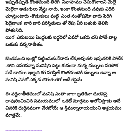
ఇప్పుడిప్పుడే కొంతమంది తిరిగి  వివాహము చేసుకోవాలని మెల్లె 
మెల్లెగా అడుగులు వేస్త్రు నారు. ఇంకా కొంతమంది చవుకు ఎదిరి 
చూస్తుంటారు -కొడుకులు పుట్టి  ఎంత సంతోషమో వారు పెరిగి 
పెదైనాంక  వారి వారి పరిస్తితులు తో రేపు వీరి బతుకు తెలిసి 
పోతునిది. 
యిగ  ఎనుబయి ఏంద్లలకు ఇద్దరిలో ఎవరో ఒకరు చని పోతే వాల్ల 
బతుకు వన్ననాతీతం.
కొంతమంది ఇంట్లో పట్టించుకునేవారు లేక,అవుతలి ఇవుతలికి పోలేక 
.పోని ఎవరినన్నా మనిషిని పెట్టు కునందా మన్న దబ్బులు సరిపోక 
పడే బాధలు ఇబ్బది కర పరిస్తితే.కొంతమందికి దబ్భులు ఉన్నా ఆ 
మనిషి ఎవరో ఎక్కడ దొరుకుతరో అదీ కస్టమే.
ఈ వర్ణనాతీతములో మనిషి ఎంతా బాగా బ్రతికినా దురవస్త 
దాపురించించిన సమయములో  ఒకటే మార్గము ఆలోచిస్తాడు అదే 
చివరికి దుర్ధినముగా చేరబోయే ఆ శ్రీమన్నారాయయుని ఆశ్రయము 
మాత్రమే.  
-------------------------