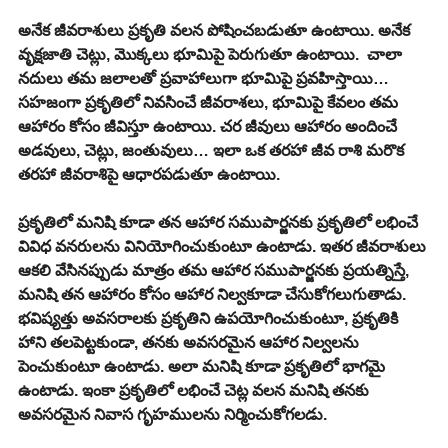
అనేక జీవరాశులు ప్రకృతి వలన పోషించబడుతూ ఉంటాయి. అనేక 
వృక్షజాతి చెట్లు, మొక్కలు భూమిపై పెరుగుతూ ఉంటాయి.  చాలా 
నదులు తమ జలాలతో ప్రవాహాలుగా భూమిపై ప్రవహిస్తాయి… 
సహజంగా ప్రకృతిలో నివసించే జీవరాశలు, భూమిపై కేవలం తమ 
ఆహారం కోసం జీవిస్తూ ఉంటాయి. చర జీవులు ఆహారం అందించే 
అడవులు, చెట్లు, జంతువులు… ఇలా ఒక తరహా జీవ రాశి మరొక 
తరహా జీవరాశిపై ఆధారపడుతూ ఉంటాయి. 
ప్రకృతిలో మనిషి కూడా తన ఆహార సముపార్జనకు ప్రకృతిలో లభించే 
వివిధ వనరులను వినియోగించుకుంటూ ఉంటాడు. ఇతర జీవరాశులు 
ఆకలి వేసినప్పుడు మాత్రం తమ ఆహార సముపార్జనకు ప్రయత్నిస్తే, 
మనిషి తన ఆహారం కోసం ఆహార నిల్వకూడా చేసుకోగలుగుతాడు. 
భవిష్యత్తు అవసరాలకు ప్రకృతిని ఉపయోగించుకుంటూ, ప్రకృతికి 
హాని తలపెట్టకుండా, తనకు అవసరమైన ఆహార నిల్వలను 
పెంచుకుంటూ ఉంటాడు. అలా మనిషి కూడా ప్రకృతిలో భాగమై 
ఉంటాడు. ఇంకా ప్రకృతిలో లభించే చెట్ల వలన మనిషి తనకు 
అవసరమైన నివాస గృహములను నిర్మించుకోగలడు. 