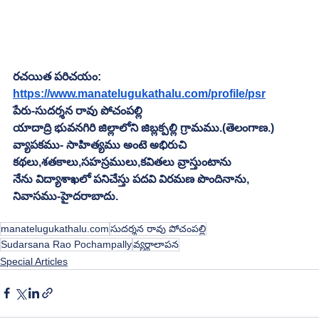
రచయిత పరిచయం:
https://www.manatelugukathalu.com/profile/psr
పేరు-సుదర్శన రావు పోచంపల్లి
యాదాద్రి భువనగిరి జిల్లాలోని జిబ్లక్పల్లి గ్రామము.(తెలంగాణ.)
వ్యాపకము- సాహిత్యము అంటె అభిరుచి
కథలు,శతకాలు,సహస్రములు,కవితలు వ్రాస్తుంటాను
నేను విద్యాశాఖలో పనిచేస్తు పదవి విరమణ పొందినాను,
నివాసము-హైదరాబాదు.
manatelugukathalu.com
సుదర్శన రావు పోచంపల్లి
Sudarsana Rao Pochampally
వ్యర్థాలాపన
Special Articles