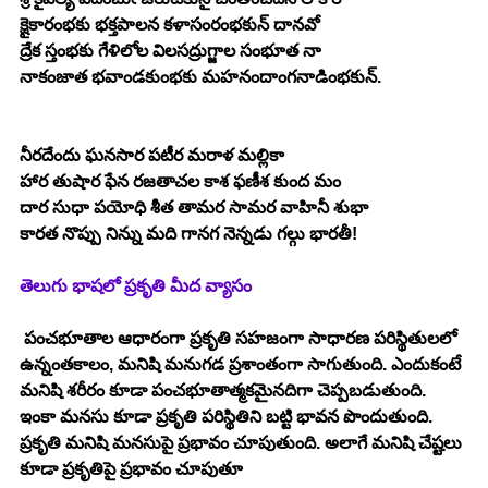
క్షైకారంభకు భక్తపాలన కళాసంరంభకున్ దానవో
ద్రేక స్తంభకు గేళిలోల విలసద్రుగ్జాల సంభూత నా
నాకంజాత భవాండకుంభకు మహనందాంగనాడింభకున్.
నీరదేందు ఘనసార పటీర మరాళ మల్లికా
హార తుషార ఫేన రజతాచల కాశ ఫణీశ కుంద మం
దార సుధా పయోధి శీత తామర సామర వాహినీ శుభా
కారత నొప్పు నిన్ను మది గానగ నెన్నడు గల్గు భారతీ!
తెలుగు భాషలో ప్రకృతి మీద వ్యాసం
 పంచభూతాల ఆధారంగా ప్రకృతి సహజంగా సాధారణ పరిస్థితులలో 
ఉన్నంతకాలం, మనిషి మనుగడ ప్రశాంతంగా సాగుతుంది. ఎందుకంటే 
మనిషి శరీరం కూడా పంచభూతాత్మకమైనదిగా చెప్పబడుతుంది. 
ఇంకా మనసు కూడా ప్రకృతి పరిస్థితిని బట్టి భావన పొందుతుంది. 
ప్రకృతి మనిషి మనసుపై ప్రభావం చూపుతుంది. అలాగే మనిషి చేష్టలు 
కూడా ప్రకృతిపై ప్రభావం చూపుతూ