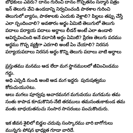
బోధకులు ఎవరు? దానం గురించి దానం గొప్పతనం సన్మాన పత్రం 
ఇన్ తెలుగు వేచి ఉండడాన్ని నిర్వచించండి పాఠశాల గురించి 
తెలుగులో వ్యాసం, పాఠశాలకు ఎందుకు వెళ్లాలి? పిల్లలు తప్పు చేస్తే 
ఎలా స్పందించాలి? అవతారం అర్థం ఏమిటి తెలుగులో తెలుగు 
పదాలు పర్యాయ పదాలు అర్ధాలు లీడర్ అంటే ఎలా ఉండాలి 
ఆవిర్భవించింది అనే పదానికి అర్ధం ఏమిటి? ప్రేరణ తెలుగు పదము 
అర్ధము గొప్ప వ్యక్తిగా ఎదగాలి అంటే ఏం చేయాలి? నిరసన 
పర్యాయపదాలు నిరసన అర్ధం కొన్ని తెలుగు పదాలు వాటి అర్ధాలు
ప్రస్తుతము మనము ఆడ లేదా మగ స్టానములలో జీవించిండము 
గద్దు.
అధి ఎప్పడి నుండి అంటె ఆడ మగ ఇద్దరు  పురుషత్వము 
కోరుచుయు0టు.
ఆలు మగలు పూర్వపు ఆచారమనగ మగువయు మగడును తమ 
సంతు కాపాడ కూడుకొనిన-నేటి తరములు తమసంతుకాకుండ తమ 
వంతు బాధయతనుచు సంసార సాసరంబు పంచుకొందురు.
ఇక జీవన శైలిలో బిడ్డల చదువు సంస్కారము వారి బాగోగులు 
మున్నగు పోషన భాధ్యత గూడా వారిదే.