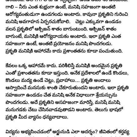
గాలి – నీరు ఎంత శుభ్రంగా ఉంటే, మనిషి సహజంగా అంతటి 
ఆరోగ్యవంతుడుగా ఉండగలడు అంటారు. కావునా ప్రకృతిని గురించి 
మనిషి అవగాహన ఏర్పరచుకోవాలి.    చెట్లు ఎక్కువగా ఉండడం 
వలన ప్రకృతిలో ఆక్సిజన్ శాతం బాగుంటుంది. ఆక్సిజన్ శాతం 
బాగుంటే, మనిషికి ఆరోగ్యదాయకం అంటారు. ఇలా ప్రకృతి ఎంత 
సహజంగా ఉంటే, అంతటి ప్రయోజనం మనిషి పొందగలడు.
ప్రకృతి మనిషికి ఆహారమే కాదు ప్రశాంతతను కూడా పంచుతుంది.
కేవలం ఒక్క ఆహారమే కాదు. పరిశీలిస్తే మనిషికి అందమైన ప్రకృతి 
ఎంతో ప్రశాంతతను కూడా ఇస్తుంది. అనేక ప్రదేశాలలో ఉండే కొండలు, 
కొండలు మద్య ఉండే చెట్లు, ప్రవాహాలు… ప్రకృతి అందాలు 
ఆస్వాదించే మనసుకు శాంతి చేకూరుతుందని అంటారు. ఇలా ప్రకృతి 
సహజంగా ఉండడం చేత మనిషి అనేక విధాలుగా శ్రేయస్సును 
పొందగలడు. అదే ప్రకృతిని అసహజంగా మారిస్తే, మనిషే మనిషి 
మనుగడకు చేటు చేసినవాడవుతాడని అంటారు. తెలుగు భాషలో 
ప్రకృతి మీద వ్యాసం ధన్యవాదాలు.
విద్యను అభ్యసించడంలో అర్జునుడి ఎలా ఆదర్శం? జీవితంలో కర్తవ్య 