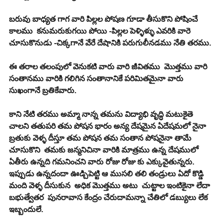
బరువు బాధ్యత గాగ వారి పిల్లల పోషణ గూడా తీసుకొని పోషించే 
కాలము  కనుమరుకుగయి పోయి -పిల్లల పెళ్ళిళ్ళు ఎవరికి వారె 
చూసుకొనుడు -చిక్కగానే వేరే దేషానికి పరుగులీనడము నేతి తరము.
ఈ తరాల తలంపులో వెనుకటి వారు వారి జీవితము  మొత్తము వారి 
సంతానము వారికి గలిగిన సంతానానికే పరిమితమైనా వారు 
సుఖంగానే బ్రతికేవారు.
కాని నేటి తరము అమ్మా నాన్న తమను విద్యాభి వృద్ధి మటుకైతె 
చాలని తతుపరి తమ పోషన భారం అన్య దేషమైన ఏదేషమలో నైనా 
బ్రతుకు వెళ్ళ దీస్తూ తమ పోషన తమ సంతాన పోషనైనా తామే 
చూసుకొని  తమకు జన్మనిచినా వారికి మాత్రము ఉన్న దేషములో 
ఏతీరు ఉన్నది గమనించని వారు రోజు రోజు కు ఎక్కువైతున్నరు.
ఇప్పుడు ఉన్నదందా ఊడ్చిపెట్టి ఆ ముసలి తలి తండ్రులు ఏదో కొడ్డి 
మంది వెళ్ళ దీసుకున  అధిక మొత్తము అటు  చుట్టాల ఇంటికైనా లేదా 
బభుత్వేతర  పునరావాస కేంద్రం చేరుదామన్నా చేతిలో డబ్యులు లేక 
ఇబ్బందులే.