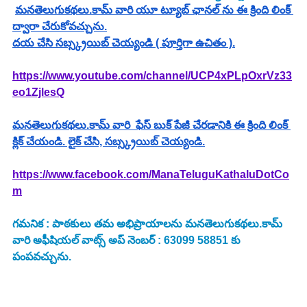
మనతెలుగుకథలు.కామ్ వారి యూ ట్యూబ్ ఛానల్ ను ఈ క్రింది లింక్ 
ద్వారా చేరుకోవచ్చును.
దయ చేసి సబ్స్క్రయిబ్ చెయ్యండి ( పూర్తిగా ఉచితం ).
https://www.youtube.com/channel/UCP4xPLpOxrVz33
eo1ZjlesQ
మనతెలుగుకథలు.కామ్ వారి  ఫేస్ బుక్ పేజీ చేరడానికి ఈ క్రింది లింక్ 
క్లిక్ చేయండి. లైక్ చేసి, సబ్స్క్రయిబ్ చెయ్యండి.
https://www.facebook.com/ManaTeluguKathaluDotCo
m
గమనిక : పాఠకులు తమ అభిప్రాయాలను మనతెలుగుకథలు.కామ్ 
వారి అఫీషియల్ వాట్స్ అప్ నెంబర్ : 63099 58851 కు 
పంపవచ్చును.