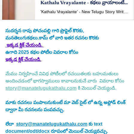
Kathalu Vrayalante - కథలు వ్రాయాలంటే - New Telugu Story Written By - Sudarsana Rao Pochampally
'Kathalu Vrayalante' - New Telugu Story Written By Sudarsana Rao Pochampally 'కథలు వ్రాయాలంటే' తెలుగు కథ రచన: సుదర్శన రావు పోచంపల్లి
సుదర్శన రావు పోచంపల్లి గారి ప్రొఫైల్ కొరకు, 
మనతెలుగుకథలు.కామ్ లో వారి ఇతర రచనల కొరకు 
 ఇక్కడ క్లిక్ చేయండి. 
ఉగాది 2025
కథల పోటీల వివరాల కోసం
ఇక్కడ క్లిక్ చేయండి.
మేము నిర్వహించే వివిధ పోటీలలో రచయితలకు బహుమతులు 
అందించడంలో భాగస్వాములు కావాలనుకునే వారు  వివరాల కోసం 
story@manatelugukathalu.com
 కి మెయిల్ చెయ్యండి.
మాకు రచనలు పంపాలనుకుంటే మా వెబ్ సైట్ లో ఉన్న అప్లోడ్ లింక్ 
ద్వారా మీ రచనలను పంపవచ్చు.
లేదా  
story@manatelugukathalu.com
 కు text 
document/odt/docx రూపంలో మెయిల్ చెయ్యవచ్చు.