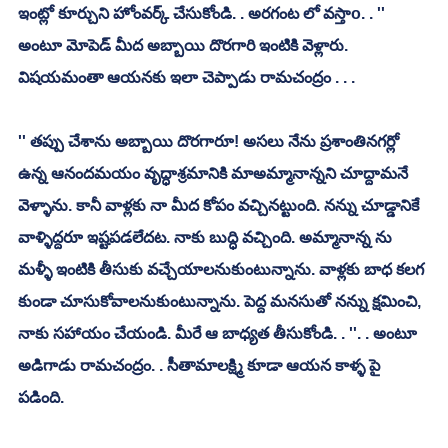
ఇంట్లో కూర్చుని హోంవర్క్ చేసుకోండి. . అరగంట లో వస్తాo. . '' 
అంటూ మోపెడ్ మీద అబ్బాయి దొరగారి ఇంటికి వెళ్లారు. 
విషయమంతా ఆయనకు ఇలా చెప్పాడు రామచంద్రం . . . 
'' తప్పు చేశాను అబ్బాయి దొరగారూ! అసలు నేను ప్రశాంతినగర్లో 
ఉన్న ఆనందమయం వృద్ధాశ్రమానికి మాఅమ్మానాన్నని చూద్దామనే 
వెళ్ళాను. కానీ వాళ్లకు నా మీద కోపం వచ్చినట్టుంది. నన్ను చూడ్డానికే 
వాళ్ళిద్దరూ ఇష్టపడలేదట. నాకు బుద్ధి వచ్చింది. అమ్మానాన్న ను 
మళ్ళీ ఇంటికి తీసుకు వచ్చేయాలనుకుంటున్నాను. వాళ్లకు బాధ కలగ 
కుండా చూసుకోవాలనుకుంటున్నాను. పెద్ద మనసుతో నన్ను క్షమించి, 
నాకు సహాయం చేయండి. మీరే ఆ బాధ్యత తీసుకోండి. . ''. . అంటూ 
అడిగాడు రామచంద్రం. . సీతామాలక్ష్మి కూడా ఆయన కాళ్ళ పై 
పడింది. 