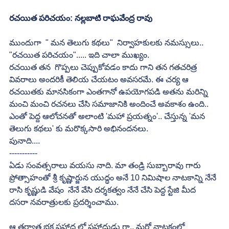
రచయిత పరిచయం: నల్లబాటి రాఘవేంద్ర రావు
ముందుగా  " మన తెలుగు కథలు"  నిర్వాహకులకు నమస్సులు..
"రచయిత పరిచయం"..... ఇది చాలా ముఖ్యం.
రచయిత తన  గొప్పలు చెప్పుకోవడం కాదు గాని తన గతచరిత్ర 
వివరాలు అందరికీ తెలియ చేయటం అవసరమే. ఈ చర్య ఆ 
రచయితకు మానసికంగా ఎంతగానో ఉపయోగపడి అతను మరిన్ని 
మంచి మంచి రచనలు చేసి సమాజానికి అందించే అవకాశం ఉంది.. 
ఎంతో పెద్ద ఆలోచనతో అలాంటి 'మహా ప్రయత్నం'.. చేస్తున్న 'మన 
తెలుగు కథలు' కు మరొక్కసారి అభినందనలు.
పునాది....
-----------
ఏడు సంవత్సరాలు వయసు నాది. మా తండ్రి సుబ్బారావు గారు  
ప్రోత్సాహంతో శ్రీ కృష్ణార్జున యుద్ధం అనే 10 నిమిషాల నాటకాన్ని నేనే 
రాసి కృష్ణుడి వేషం  నేనే వేసి దర్శకత్వం నేనే చేసి పెద్ద స్టేజి మీద  
దసరా నవరాత్రులకు ప్రదర్శించాము.
ఆ తర్వాత భక్త ప్రహ్లాద లో ప్రహ్లాదుడు గా.. మరో నాటకంలో 