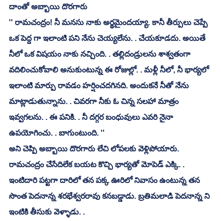
దాంతో అబ్బాయి దొరగారు
'' రామచంద్రం! నీ మనసు నాకు అర్థమైందయ్యా. కానీ తీర్పులు చెప్పే 
ఒక పెద్ద గా ఇలాంటి పని నేను చెయ్యలేను. . చేయకూడదు. అయితే 
నీలో ఒక విషయం నాకు నచ్చింది. . తల్లిదండ్రులను శాశ్వతంగా 
వదిలించుకోవాలి అనుకుంటున్న ఈ రోజుల్లో. . మళ్లీ నీలో, నీ భార్యలో 
ఇలాంటి మార్పు రావడం హర్షించదగినది. అందుకనే నీతో నేను 
మాట్లాడుతున్నాను. . చివరగా నీకు ఓ చిన్న సలహా మాత్రం 
ఇవ్వగలను. . ఈ పనికి. . నీ దగ్గర బంధువులు ఎవరి నైనా 
ఉపయోగించు. . బాగుంటుంది. ''
అని చెప్పి అబ్బాయి దొరగారు లేచి లోపలకు వెళ్లిపోయారు. 
రామచంద్రం చేసేదిలేక బయట కొచ్చి భార్యతో మోపెడ్ ఎక్కి. . 
ఇంటిదారి పట్టగా దారిలో తన పక్క ఊరిలో నివాసం ఉంటున్న తన 
సొంత పెదనాన్న శరభేశ్వరరావు కనబడ్డాడు. బ్రతిమలాడి పెదనాన్న ని 
ఇంటికి తీసుకు వెళ్ళాడు. . 