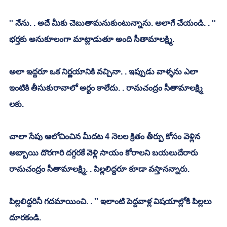
'' నేను. . అదే మీకు చెబుతామనుకుంటున్నాను. అలాగే చేయండి. . '' 
భర్తకు అనుకూలంగా మాట్లాడుతూ అంది సీతామాలక్ష్మి. 
అలా ఇద్దరూ ఒక నిర్ణయానికి వచ్చినా. . ఇప్పుడు వాళ్ళను ఎలా 
ఇంటికి తీసుకురావాలో అర్థం కాలేదు. . రామచంద్రం సీతామాలక్ష్మి 
లకు. 
చాలా సేపు ఆలోచించిన మీదట 4 నెలల క్రితం తీర్పు కోసం వెళ్లిన 
అబ్బాయి దొరగారి దగ్గరకే వెళ్లి సాయం కోరాలని బయలుదేరారు 
రామచంద్రం సీతామాలక్ష్మి. . పిల్లలిద్దరూ కూడా వస్తానన్నారు. 
పిల్లలిద్దరినీ గదమాయించి. . '' ఇలాంటి పెద్దవాళ్ల విషయాల్లోకి పిల్లలు 
దూరకండి. 