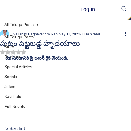
Log In
All Telugu Posts
Nallabati Raghavendra Rao
May 11, 2022
11 min read
All Telugu Posts
పుటం పెట్టబడ్డ హృదయాలు
Story
Rated NaN out of 5 stars.
Reviews
కథ వినడానికి ప్లే బటన్ క్లిక్ చేయండి.
Special Articles
Serials
Jokes
Kavithalu
Full Novels
Video link