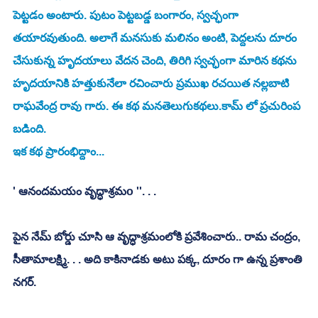
పెట్టడం అంటారు. పుటం పెట్టబడ్డ బంగారం, స్వచ్ఛంగా 
తయారవుతుంది. అలాగే మనసుకు మలినం అంటి, పెద్దలను దూరం 
చేసుకున్న హృదయాలు వేదన చెంది, తిరిగి స్వచ్ఛంగా మారిన కథను 
హృదయానికి హత్తుకునేలా రచించారు ప్రముఖ రచయిత నల్లబాటి 
రాఘవేంద్ర రావు గారు. ఈ కథ మనతెలుగుకథలు.కామ్ లో ప్రచురింప 
బడింది. 
ఇక కథ ప్రారంభిద్దాం...
' ఆనందమయం వృద్ధాశ్రమo ''. . . 
పైన నేమ్ బోర్డు చూసి ఆ వృద్ధాశ్రమంలోకి ప్రవేశించారు.. రామ చంద్రం, 
సీతామాలక్ష్మి. . . అది కాకినాడకు అటు పక్క, దూరం గా ఉన్న ప్రశాంతి 
నగర్. 