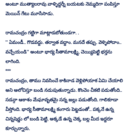
అంటూ ముత్యాలరావు వాళ్ళిద్దర్నీ బయటకు నెమ్మదిగా పంపిస్తూ 
మెయిన్ గేటు మూసేసాడు. 
రామచంద్రం గట్టిగా మాట్లాడబోతుండగా. . 
'' ఏమండీ.. గొడవద్దు. తర్వాత వద్దాం. మనదే తప్పు. వెళ్ళిపోదాం.. 
వచ్చేయండి'' అంటూ భార్య సీతామాలక్ష్మి, చెయ్యిపెట్టి భర్తను 
లాగింది. 
***
రామచంద్రం, తాము నివసించే కాకినాడ వెళ్లిపోయాక ఏమి చేయాలి 
అని ఆలోచిస్తూ బండి నడుపుతున్నాడు. కొంచెం చీకటి పడుతోంది.. 
సడన్గా ఆకాశం మేఘావృతమై సన్న జల్లు పడుతోంది. గాలికూడా 
వీస్తోంది. భార్య సీతామాలక్ష్మి కంగారు పెట్టడంతో.. పక్కనే ఉన్న 
చిన్నషెడ్డు లో బండి పెట్టి, అక్కడే ఉన్న చెక్క బల్ల మీద ఇద్దరూ 
కూర్చున్నారు. 