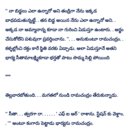
'' నా బిడ్డలు ఎలా ఉన్నారో అని తండ్రిగా నేను ఇక్కడ 
బాధపడుతున్నట్టే. . తన బిడ్డ అయిన నేను ఎలా ఉన్నానో అని. . 
అక్కడ నా అమ్మానాన్న కూడా నా గురించి ఏడుస్తూ ఉంటారు. . అర్థం 
చేసుకోలేని పశువుగా ప్రవర్తించాను. ''. . . అనుకుంటూ రామచంద్రం. . 
కళ్ళల్లోంచి రక్తం కారే స్థితి వరకు ఏడ్చాడు. అలా ఏడుస్తూనే అతని 
భార్య సీతామాలక్ష్మికూడా భర్తతో పాటు సొమ్మ సిల్లి పోయింది
***
తెల్లవారబోతుంది. . . మగతలో నుండి రామచంద్రం తేరుకున్నాడు. 
'' సీతా. . . త్వరగా రా. . . . . . ' ఎఫ్ ఐ ఆర్ ' రాశాను. స్టేషన్ కు వెళ్దాం. 
. ''' అంటూ కంగారు పెట్టాడు భార్యను రామచంద్రం. 