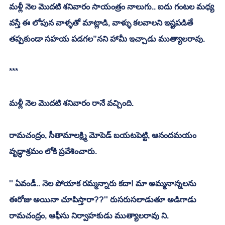
మళ్లీ నెల మొదటి శనివారం సాయంత్రం నాలుగు.. ఐదు గంటల మధ్య 
వస్తే ఈ లోపున వాళ్ళతో మాట్లాడి, వాళ్ళు కలవాలని ఇష్టపడితే 
తప్పకుండా సహయ పడగల”నని హామీ ఇచ్చాడు ముత్యాలరావు. 
***
మళ్లీ నెల మొదటి శనివారం రానే వచ్చింది. 
రామచంద్రం, సీతామాలక్ష్మి మోపెడ్ బయటపెట్టి, ఆనందమయం 
వృద్ధాశ్రమం లోకి ప్రవేశించారు. 
'' ఏవండీ.. నెల పోయాక రమ్మన్నారు కదా! మా అమ్మనాన్నలను 
ఈరోజు అయినా చూపిస్తారా??'' రుసరుసలాడుతూ అడిగాడు 
రామచంద్రం, ఆఫీసు నిర్వాహకుడు ముత్యాలరావు ని. 