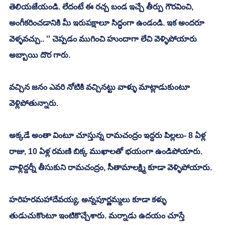
తెలియజేయండి. లేదంటే ఈ రచ్చ బండ ఇచ్చే తీర్పు గౌరవించి, 
అంగీకరించడానికి మీ ఇరుపక్షాలూ సిద్ధంగా ఉండండి. ఇక అందరూ 
వెళ్ళవచ్చు.. '' చెప్పడం ముగించి హుందాగా లేచి వెళ్ళిపోయారు 
అబ్బాయి దొర గారు. 
వచ్చిన జనం ఎవరి నోటికి వచ్చినట్టు వాళ్ళు మాట్లాడుకుంటూ 
వెళ్లిపోతున్నారు. 
అక్కడే అంతా వింటూ చూస్తున్న రామచంద్రం ఇద్దరు పిల్లలు- 8 ఏళ్ల 
రాజు, 10 ఏళ్ల రమణి బిక్క ముఖాలతో భయంగా ఉండిపోయారు. 
వాళ్లిద్దర్నీ తీసుకుని రామచంద్రం, సీతామాలక్ష్మి కూడా వెళ్ళిపోయారు. 
హరిహరమహాదేవయ్య, అన్నపూర్ణమ్మలు కూడా కళ్ళు 
తుడుచుకొంటూ ఇంటికొచ్చేశారు. మర్నాడు ఉదయం చూస్తే 