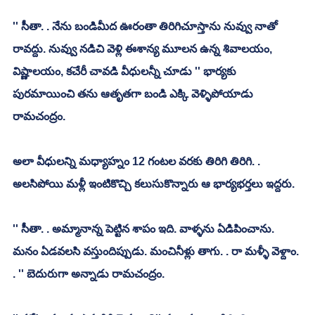
'' సీతా. . నేను బండిమీద ఊరంతా తిరిగిచూస్తాను నువ్వు నాతో 
రావద్దు. నువ్వు నడిచి వెళ్లి ఈశాన్య మూలన ఉన్న శివాలయం, 
విష్ణాలయం, కచేరీ చావడి వీధులన్నీ చూడు '' భార్యకు 
పురమాయించి తను ఆతృతగా బండి ఎక్కి వెళ్ళిపోయాడు 
రామచంద్రం. 
అలా వీధులన్ని మధ్యాహ్నం 12 గంటల వరకు తిరిగి తిరిగి. . 
అలసిపోయి మళ్లీ ఇంటికొచ్చి కలుసుకొన్నారు ఆ భార్యభర్తలు ఇద్దరు. 
'' సీతా. . అమ్మానాన్న పెట్టిన శాపం ఇది. వాళ్ళను ఏడిపించాను. 
మనం ఏడవలసి వస్తుందిప్పుడు. మంచినీళ్లు తాగు. . రా మళ్ళీ వెళ్దాం. 
. '' బెదురుగా అన్నాడు రామచంద్రం. 