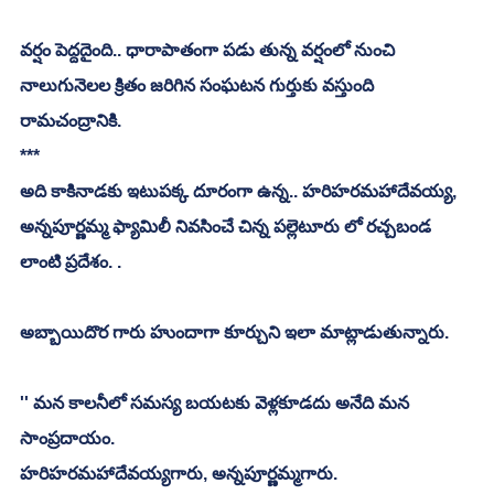
వర్షం పెద్దదైంది.. ధారాపాతంగా పడు తున్న వర్షంలో నుంచి 
నాలుగునెలల క్రితం జరిగిన సంఘటన గుర్తుకు వస్తుంది 
రామచంద్రానికి. 
***
అది కాకినాడకు ఇటుపక్క దూరంగా ఉన్న.. హరిహరమహాదేవయ్య, 
అన్నపూర్ణమ్మ ఫ్యామిలీ నివసించే చిన్న పల్లెటూరు లో రచ్చబండ 
లాంటి ప్రదేశం. . 
అబ్బాయిదొర గారు హుందాగా కూర్చుని ఇలా మాట్లాడుతున్నారు. 
'' మన కాలనీలో సమస్య బయటకు వెళ్లకూడదు అనేది మన 
సాంప్రదాయం. 
హరిహరమహాదేవయ్యగారు, అన్నపూర్ణమ్మగారు.