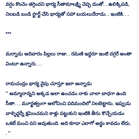
వర్షం కొంచెం తగ్గిందని భార్య సీతామాలక్ష్మి చెప్ప డంతో. . ఉలిక్కిపడి, 
నిలబడి బండి స్టార్ట్ చేసి భార్యతో సహా బయలుదేరాడు. . ఇంటికి. . . 
***
మర్నాడు ఆదివారం పిల్లలు రాజు. . రమణి ఇద్దరూ ఇంటి దగ్గరే అంతా 
వింటూ ఉన్నారు. . . 
రామచంద్రం భార్య వైపు చూస్తూ ఇలా అన్నాడు
'' అమ్మానాన్నని అక్కడ అలా ఉంచడం నాకు చాలా బాధగా ఉంది 
సీతా. . . మూర్ఖత్వంగా ఆలోచించి పదిమందిలో నిలబెట్టాను. ఇప్పుడు 
వాళ్ళిద్దర్నీ క్షమించమని కాళ్లు పట్టుకుని ఇంటికి తీసు కొచ్చేయడం 
ఒకటే మంచి పని అవుతుంది. అది కూడా ఎలాగో అర్థం కావడం లేదు. 
. '' 