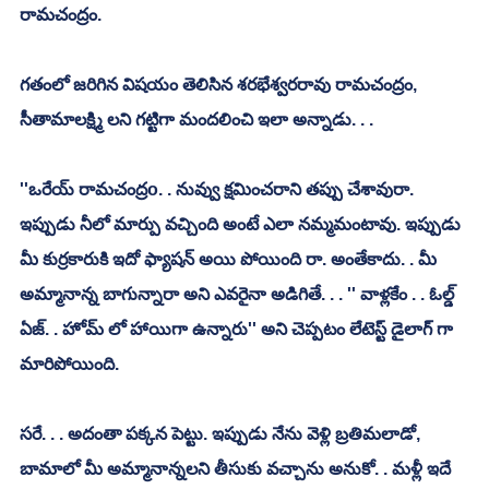
రామచంద్రం. 
గతంలో జరిగిన విషయం తెలిసిన శరభేశ్వరరావు రామచంద్రం, 
సీతామాలక్ష్మి లని గట్టిగా మందలించి ఇలా అన్నాడు. . . 
''ఒరేయ్ రామచంద్రo. . నువ్వు క్షమించరాని తప్పు చేశావురా. 
ఇప్పుడు నీలో మార్పు వచ్చింది అంటే ఎలా నమ్మమంటావు. ఇప్పుడు 
మీ కుర్రకారుకి ఇదో ఫ్యాషన్ అయి పోయింది రా. అంతేకాదు. . మీ 
అమ్మానాన్న బాగున్నారా అని ఎవరైనా అడిగితే. . . '' వాళ్లకేం . . ఓల్డ్ 
ఏజ్. . హోమ్ లో హాయిగా ఉన్నారు'' అని చెప్పటం లేటెస్ట్ డైలాగ్ గా 
మారిపోయింది. 
సరే. . . అదంతా పక్కన పెట్టు. ఇప్పుడు నేను వెళ్లి బ్రతిమలాడో, 
బామాలో మీ అమ్మానాన్నలని తీసుకు వచ్చాను అనుకో. . మళ్లీ ఇదే 