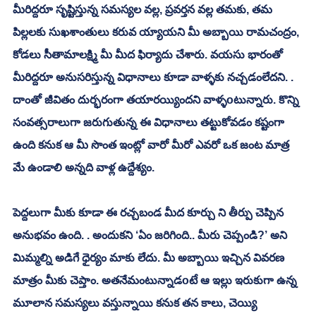
మీరిద్దరూ సృష్టిస్తున్న సమస్యల వల్ల, ప్రవర్తన వల్ల తమకు, తమ 
పిల్లలకు సుఖశాంతులు కరువ య్యాయని మీ అబ్బాయి రామచంద్రం, 
కోడలు సీతామాలక్ష్మి మీ మీద ఫిర్యాదు చేశారు. వయసు భారంతో 
మీరిద్దరూ అనుసరిస్తున్న విధానాలు కూడా వాళ్ళకు నచ్చడంలేదని. . 
దాంతో జీవితం దుర్భరంగా తయారయ్యిందని వాళ్ళoటున్నారు. కొన్ని 
సంవత్సరాలుగా జరుగుతున్న ఈ విధానాలు తట్టుకోవడం కష్టంగా 
ఉంది కనుక ఆ మీ సొంత ఇంట్లో వారో మీరో ఎవరో ఒక జంట మాత్ర 
మే ఉండాలి అన్నది వాళ్ల ఉద్దేశ్యం. 
పెద్దలుగా మీకు కూడా ఈ రచ్చబండ మీద కూర్చు ని తీర్పు చెప్పిన 
అనుభవం ఉంది. . అందుకని ‘ఏం జరిగింది.. మీరు చెప్పండి?’ అని 
మిమ్మల్ని అడిగే ధైర్యం మాకు లేదు. మీ అబ్బాయి ఇచ్చిన వివరణ 
మాత్రం మీకు చెప్తాం. అతనేమంటున్నాడoటే ఆ ఇల్లు ఇరుకుగా ఉన్న 
మూలాన సమస్యలు వస్తున్నాయి కనుక తన కాలు, చెయ్యి 