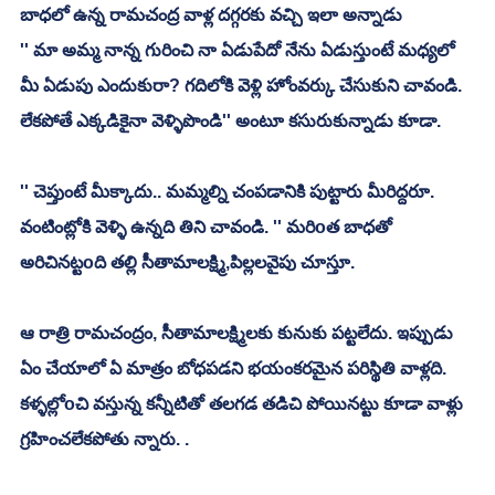
బాధలో ఉన్న రామచంద్ర వాళ్ల దగ్గరకు వచ్చి ఇలా అన్నాడు
'' మా అమ్మ నాన్న గురించి నా ఏడుపేదో నేను ఏడుస్తుంటే మధ్యలో 
మీ ఏడుపు ఎందుకురా? గదిలోకి వెళ్లి హోంవర్కు చేసుకుని చావండి. 
లేకపోతే ఎక్కడికైనా వెళ్ళిపొండి'' అంటూ కసురుకున్నాడు కూడా. 
'' చెప్తుంటే మీక్కాదు.. మమ్మల్ని చంపడానికి పుట్టారు మీరిద్దరూ. 
వంటింట్లోకి వెళ్ళి ఉన్నది తిని చావండి. '' మరిoత బాధతో 
అరిచినట్టoది తల్లి సీతామాలక్ష్మి,పిల్లలవైపు చూస్తూ. 
ఆ రాత్రి రామచంద్రం, సీతామాలక్ష్మిలకు కునుకు పట్టలేదు. ఇప్పుడు 
ఏం చేయాలో ఏ మాత్రం బోధపడని భయంకరమైన పరిస్థితి వాళ్లది. 
కళ్ళల్లోoచి వస్తున్న కన్నీటితో తలగడ తడిచి పోయినట్టు కూడా వాళ్లు 
గ్రహించలేకపోతు న్నారు. . 