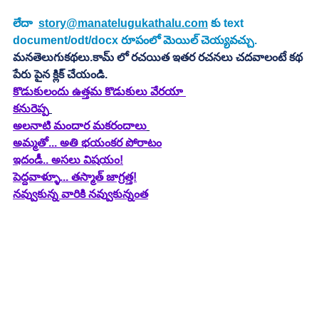
లేదా  
story@manatelugukathalu.com
 కు text 
document/odt/docx రూపంలో మెయిల్ చెయ్యవచ్చు.
మనతెలుగుకథలు.కామ్ లో రచయిత ఇతర రచనలు చదవాలంటే కథ 
పేరు పైన క్లిక్ చేయండి.
కొడుకులందు ఉత్తమ కొడుకులు వేరయా 
కనురెప్ప
అలనాటి మందార మకరందాలు
అమ్మతో... అతి భయంకర పోరాటం
ఇదండీ.. అసలు విషయం!
పెద్దవాళ్ళూ... తస్మాత్ జాగ్రత్త!
నవ్వుకున్న వారికి నవ్వుకున్నంత