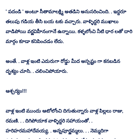
' పదండి ' అంటూ సీతామాలక్ష్మి అతడిని అనుసరించింది. . ఇద్దరూ 
తలుపు గడియ తీసి బయ టకు వచ్చారు. వాళ్ళిద్దరి ముఖాలు 
వాడిపోయి వర్ణవిహీనంగానే ఉన్నాయి. కళ్ళలోంచి నీటి ధార లతో దారి 
మార్గం కూడా కనిపించడం లేదు. 
అంతే. . వాళ్ల ఇంటి ఎదురుగా రోడ్డు మీద అస్పష్టం గా కనబడిన 
దృశ్యం చూసి. . చలించిపోయారు. 
ఆశ్చర్యం!!!
వాళ్ల ఇంటి ముందు ఆటోలోంచి దిగుతున్నారు వాళ్ల పిల్లలు రాజు, 
రమణి. . . దిగిపోయాక వాళ్ళిద్దరి సహాయంతో. . 
హరిహరమహాదేవయ్య. . అన్నపూర్ణమ్మలు. . . నెమ్మదిగా 