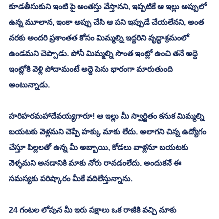
కూడతీసుకుని ఇంటి పై అంతస్తు వేస్తానని, ఇప్పటికే ఆ ఇల్లు అప్పులో 
ఉన్న మూలాన, ఇంకా అప్పు చేసి ఆ పని ఇప్పుడే చేయలేనని, అంత 
వరకు అందరి ప్రశాంతత కోసం మిమ్మల్ని ఇద్దరిని వృద్ధాశ్రమంలో 
ఉండమని చెప్పాడు. పోనీ మిమ్మల్ని సొంత ఇంట్లో ఉంచి తనే అద్దె 
ఇంట్లోకి వెళ్లి పోదామంటే అద్దె పెను భారంగా మారుతుంది 
అంటున్నాడు. 
హరిహరమహాదేవయ్యగారూ! ఆ ఇల్లు మీ స్వార్జితం కనుక మిమ్మల్ని 
బయటకు వెళ్లమని చెప్పే హక్కు మాకు లేదు. అలాగని చిన్న ఉద్యోగం 
చేస్తూ పిల్లలతో ఉన్న మీ అబ్బాయి, కోడలు వాళ్లనూ బయటకు 
వెళ్ళమని అనడానికి మాకు నోరు రావడంలేదు. అందుకనే ఈ 
సమస్యకు పరిష్కారం మీకే వదిలేస్తున్నాను. 
24 గంటల లోపున మీ ఇరు పక్షాలు ఒక రాజీకి వచ్చి మాకు 