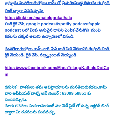
ఇప్పుడు మనతెలుగుకథలు.కామ్ లో ప్రచురింపబడ్డ కథలను ఈ క్రింది 
లింక్ ద్వారా వినవచ్చును.
https://linktr.ee/manatelugukathalu
లింక్ క్లిక్ చేసి, google podcast/spotify podcast/apple 
podcast లలో మీకు అనువైన దానిని ఎంపిక చేసుకొని  మంచి 
కథలను చక్కటి తెలుగు ఉచ్చారణలో వినండి.
మనతెలుగుకథలు.కామ్ వారి  ఫేస్ బుక్ పేజీ చేరడానికి ఈ క్రింది లింక్ 
క్లిక్ చేయండి. లైక్ చేసి, సబ్స్క్రయిబ్ చెయ్యండి.
https://www.facebook.com/ManaTeluguKathaluDotCo
m
గమనిక : పాఠకులు తమ అభిప్రాయాలను మనతెలుగుకథలు.కామ్ 
వారి అఫీషియల్ వాట్స్ అప్ నెంబర్ : 63099 58851 కు 
పంపవచ్చును.
మాకు రచనలు పంపాలనుకుంటే మా వెబ్ సైట్ లో ఉన్న అప్లోడ్ లింక్ 
ద్వారా మీ రచనలను పంపవచ్చు.