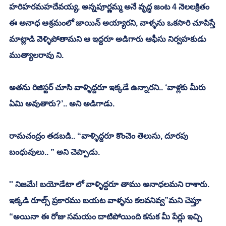
హరిహరమహదేవయ్య, అన్నపూర్ణమ్మ అనే వృద్ధ జంట 4 నెలలక్రితం 
ఈ అనాధ ఆశ్రమంలో జాయిన్ అయ్యారని, వాళ్ళను ఒకసారి చూపిస్తే 
మాట్లాడి వెళ్ళిపోతామని ఆ ఇద్దరూ అడిగారు ఆఫీసు నిర్వహకుడు 
ముత్యాలరావు ని. 
అతను రిజిస్టర్ చూసి వాళ్ళిద్దరూ ఇక్కడే ఉన్నారని.. ‘వాళ్లకు మీరు 
ఏమి అవుతారు?’.. అని అడిగాడు. 
రామచంద్రం తడబడి.. “వాళ్ళిద్దరూ కొంచెం తెలుసు, దూరపు 
బంధువులు.. ” అని చెప్పాడు. 
'' నిజమే! బయోడేటా లో వాళ్ళిద్దరూ తాము అనాధలమని రాశారు. 
ఇక్కడి రూల్స్ ప్రకారము బయట వాళ్ళను కలవనివ్వ”మని చెప్తూ 
“అయినా ఈ రోజు సమయం దాటిపోయింది కనుక మీ పేర్లు ఇచ్చి 