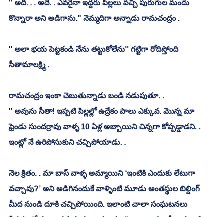
'' అది. . . అదే. . ఎవరైనా ఇద్దరు పిల్లలు వచ్చి పురుగుల మందు 
కొన్నారా అని అడిగాను." నెమ్మదిగా అన్నాడు రామచంద్రం . 
'' అలా భయ పెట్టకండి నేను తట్టుకోలేను'' గట్టిగా రోదిస్తోంది 
సీతామాలక్ష్మి . 
రామచంద్రం ఇంకా చెబుతున్నాడు బండి నడుపుతూ. . 
'' అవును సీతా! ఇప్పటి పిల్లల్లో ఉద్రేకం పాలు ఎక్కువ. మొన్న మా 
ఫ్రెండు సుందర్రావు వాళ్ళ 10 ఏళ్ల అబ్బాయిని చిన్నగా కోప్పడ్డాడని. . 
ఇంట్లో నే ఉరిపోసుకుని చచ్చిపోయాడు. . 
నెల క్రితం. . మా బాస్ వాళ్ళ అమ్మాయిని ‘ఇంటికి ఎందుకు లేటుగా 
వచ్చావు?’ అని అడిగినందుకే వాళ్ళింటి మూడు అంతస్థుల బిల్డింగ్ 
మీద నుండి దూకి చచ్చిపోయింది. ఇలాంటి చాలా సంఘటనలు 