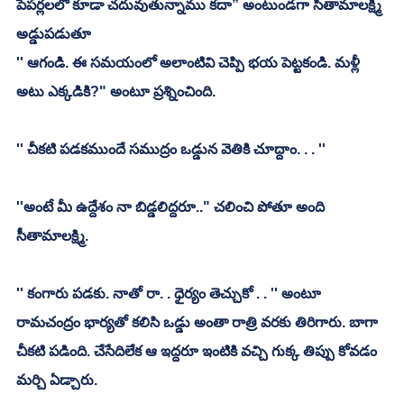
పేపర్లలలో కూడా చదువుతున్నాము కదా” అంటుండగా సీతామాలక్ష్మి 
అడ్డుపడుతూ
'' ఆగండి. ఈ సమయంలో అలాంటివి చెప్పి భయ పెట్టకండి. మళ్లీ 
అటు ఎక్కడికి?" అంటూ ప్రశ్నించింది. 
'' చీకటి పడకముందే సముద్రం ఒడ్డున వెతికి చూద్దాం. . . ''
''అంటే మీ ఉద్దేశం నా బిడ్డలిద్దరూ.." చలించి పోతూ అంది 
సీతామాలక్ష్మి. 
'' కంగారు పడకు. నాతో రా. . ధైర్యం తెచ్చుకో . . '' అంటూ 
రామచంద్రం భార్యతో కలిసి ఒడ్డు అంతా రాత్రి వరకు తిరిగారు. బాగా 
చీకటి పడింది. చేసేదిలేక ఆ ఇద్దరూ ఇంటికి వచ్చి గుక్క తిప్పు కోవడం 
మర్చి ఏడ్చారు.