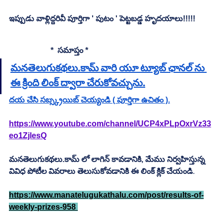
ఇప్పుడు వాళ్లిద్దరివీ పూర్తిగా ' పుటం ' పెట్టబడ్డ హృదయాలు!!!!!
                     *  సమాప్తం *
మనతెలుగుకథలు.కామ్ వారి యూ ట్యూబ్ ఛానల్ ను 
ఈ క్రింది లింక్ ద్వారా చేరుకోవచ్చును.
దయ చేసి సబ్స్క్రయిబ్ చెయ్యండి ( పూర్తిగా ఉచితం ).
https://www.youtube.com/channel/UCP4xPLpOxrVz33
eo1ZjlesQ
మనతెలుగుకథలు.కామ్ లో లాగిన్ కావడానికి, మేము నిర్వహిస్తున్న 
వివిధ పోటీల వివరాలు తెలుసుకోవడానికి ఈ లింక్ క్లిక్ చేయండి
.         
https://www.manatelugukathalu.com/post/results-of-
weekly-prizes-958 