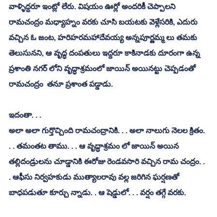
వాళ్ళిద్దరూ ఇంట్లో లేరు. విషయం ఊర్లో అందరికీ చెప్పాలని 
రామచంద్రం మధ్యాహ్నం వరకు చూసి బయటకు వెళ్లేసరికి, ఎదురు 
వచ్చిన ఓ జంట, హరిహరమహాదేవయ్య అన్నపూర్ణమ్మ లు తమకు 
తెలుసునని, ఆ వృద్ధ దంపతులు ఇద్దరూ కాకినాడకు దూరంగా ఉన్న 
ప్రశాంతి నగర్ లోని వృద్ధాశ్రమంలో జాయిన్ అయినట్టు చెప్పడంతో 
రామచంద్రం  తనూ ప్రశాంత పడ్డాడు.
ఇదంతా. . . 
అలా అలా గుర్తొచ్చింది రామచంద్రానికి. . . అలా నాలుగు నెలల క్రితం. 
. . తమంతట తాము. . . ఆ వృద్ధాశ్రమం లో జాయిన్ అయిన 
తల్లిదండ్రులను చూడ్డానికి ఈరోజు రెండవసారి వచ్చిన రామ చంద్రం. . 
. ఆఫీసు నిర్వహకుడు ముత్యాలరావు వల్ల జరిగిన ఘర్షణతో 
బాధపడుతూ కూర్చు న్నాడు. . ఆ షెడ్డులో. . . వర్షం తగ్గే వరకు. 