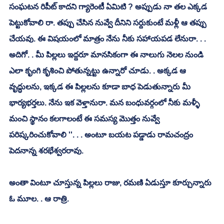
సంఘటన రిపీట్ కాదని గ్యారెంటీ ఏమిటి ? అప్పుడు నా తల ఎక్కడ 
పెట్టుకోవాలి రా. తప్పు చేసిన నువ్వే దీనిని సర్దుకుంటే మళ్లీ ఆ తప్పు 
చేయవు. ఈ విషయంలో మాత్రం నేను నీకు సహాయపడ లేనురా. . . 
అదిగో. . మీ పిల్లలు ఇద్దరూ మానసికంగా ఈ నాలుగు నెలల నుండి 
ఎలా కృంగి కృశించి పోతున్నట్టు ఉన్నారో చూడు. . అక్కడ ఆ 
వృద్ధులను, ఇక్కడ ఈ పిల్లలను కూడా బాధ పెడుతున్నారు మీ 
భార్యభర్తలు. నేను ఇక వెళ్తానురా. మన బంధువర్గంలో నీకు మళ్ళీ 
మంచి స్థానం కలగాలంటే ఈ సమస్య మొత్తం నువ్వే 
పరిష్కరించుకోవాలి ''. . . అంటూ బయట పడ్డాడు రామచంద్రం 
పెదనాన్న శరభేశ్వరరావు. 
అంతా వింటూ చూస్తున్న పిల్లలు రాజు, రమణి ఏడుస్తూ కూర్చున్నారు 
ఓ మూల. . ఆ రాత్రి. 