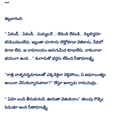
***
తెల్లవారింది
.
'' ఏవండీ. . ఏవండీ. . మిమ్మలనే . . లేవండి లేవండి. . పిల్లలిద్దరూ 
కనిపించటంలేదు. ఇల్లంతా చూసాను దొడ్లోకూడా వెతికాను. వీధిలో 
కూడా లేరు. ఆ రామాలయం అరుగుమీద కూడాలేరు. నాకుచాలా 
భయంగా ఉంది. . '' కంగారుతో భర్తను లేపింది సీతామాలక్ష్మి. 
''రాత్రి వాళ్ళనన్నమాటలతో ఎక్కడికైనా వెళ్లిపోయి, ఏ అఘాయిత్యం 
అయినా చేసుకున్నారంటావా?” లేస్తూ అన్నాడు రామచంద్రం . 
'' ఏమో బండి తీసుకురండి. ఊరంతా వెతుకుదాం” తలుపు గొళ్ళెం 
పెడుతూ అంది సీతామాలక్ష్మి. 