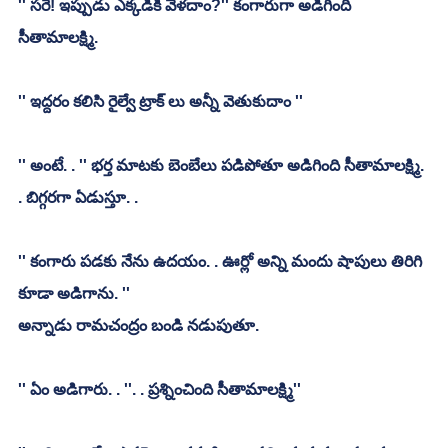
'' సరే! ఇప్పుడు ఎక్కడికి వెళదాం?'' కంగారుగా అడిగింది 
సీతామాలక్ష్మి. 
'' ఇద్దరం కలిసి రైల్వే ట్రాక్ లు అన్నీ వెతుకుదాం ''
'' అంటే. . '' భర్త మాటకు బెంబేలు పడిపోతూ అడిగింది సీతామాలక్ష్మి. 
. బిగ్గరగా ఏడుస్తూ. . 
'' కంగారు పడకు నేను ఉదయం. . ఊర్లో అన్ని మందు షాపులు తిరిగి 
కూడా అడిగాను. ''
అన్నాడు రామచంద్రం బండి నడుపుతూ. 
'' ఏం అడిగారు. . ''. . ప్రశ్నించింది సీతామాలక్ష్మి''