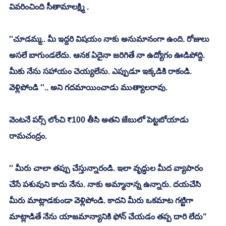
వివరించింది సీతామాలక్ష్మి . 
''చూడమ్మ.. మీ ఇద్దరి విషయం నాకు అనుమానంగా ఉంది. రోజులు 
అసలే బాగుండలేదు. ఆనక ఏదైనా జరిగితే నా ఉద్యోగం ఊడిపోద్ది. 
మీకు నేను సహాయం చెయ్యలేను. ఎప్పుడూ ఇక్కడికి రాకండి. 
వెళ్లిపోండి ''.. అని గదమాయించాడు ముత్యాలరావు. 
వెంటనే పర్స్ లోంచి ₹100 తీసి అతని జేబులో పెట్టబోయాడు 
రామచంద్రం. 
'' మీరు చాలా తప్పు చేస్తున్నారండి. ఇలా వృద్ధుల మీద వ్యాపారం 
చేసే పశువుని కాదు నేను. నాకు అమ్మానాన్న ఉన్నారు. దయచేసి 
మీరు మాట్లాడకుండా వెళ్లిపోండి. కాదని మీరు ఒకమాట గట్టిగా 
మాట్లాడితే నేను యాజమాన్యానికి ఫోన్ చేయడం తప్ప దారి లేదు" 