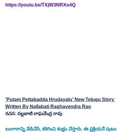
https://youtu.be/TXjW3NRXo4Q
'Putam Pettabadda Hrudayalu' New Telugu Story 
Written By Nallabati Raghavendra Rao
రచన: నల్లబాటి రాఘవేంద్ర రావు
బంగారాన్ని వేడిచేసి, కరిగించి శుభ్రం చేస్తారు. ఈ ప్రక్రియనే పుటం 