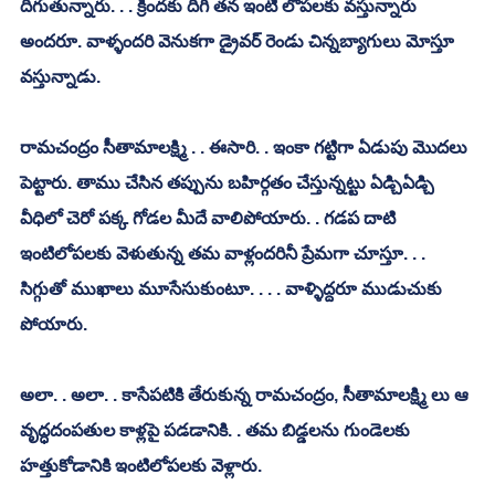
దిగుతున్నారు. . . క్రిందకు దిగి తన ఇంటి లోపలకు వస్తున్నారు 
అందరూ. వాళ్ళందరి వెనుకగా డ్రైవర్ రెండు చిన్నబ్యాగులు మోస్తూ 
వస్తున్నాడు. 
రామచంద్రం సీతామాలక్ష్మి . . ఈసారి. . ఇంకా గట్టిగా ఏడుపు మొదలు 
పెట్టారు. తాము చేసిన తప్పును బహిర్గతం చేస్తున్నట్టు ఏడ్చిఏడ్చి 
వీధిలో చెరో పక్క గోడల మీదే వాలిపోయారు. . గడప దాటి 
ఇంటిలోపలకు వెళుతున్న తమ వాళ్లందరినీ ప్రేమగా చూస్తూ. . . 
సిగ్గుతో ముఖాలు మూసేసుకుంటూ. . . . వాళ్ళిద్దరూ ముడుచుకు 
పోయారు. 
అలా. . అలా. . కాసేపటికి తేరుకున్న రామచంద్రం, సీతామాలక్ష్మి లు ఆ 
వృద్ధదంపతుల కాళ్లపై పడడానికి. . తమ బిడ్డలను గుండెలకు 
హత్తుకోడానికి ఇంటిలోపలకు వెళ్లారు. 