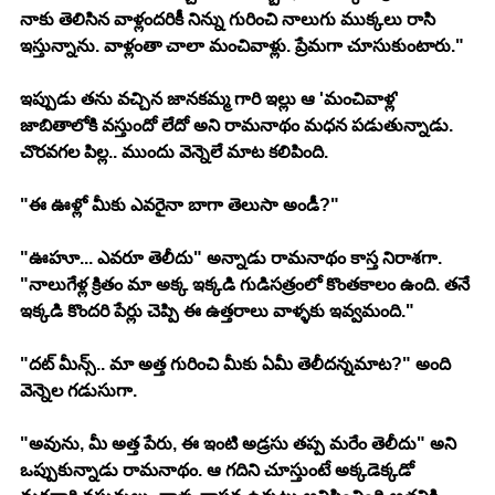
నాకు తెలిసిన వాళ్లందరికీ నిన్ను గురించి నాలుగు ముక్కలు రాసి 
ఇస్తున్నాను. వాళ్లంతా చాలా మంచివాళ్లు. ప్రేమగా చూసుకుంటారు."
ఇప్పుడు తను వచ్చిన జానకమ్మ గారి ఇల్లు ఆ 'మంచివాళ్ల' 
జాబితాలోకి వస్తుందో లేదో అని రామనాథం మధన పడుతున్నాడు. 
చొరవగల పిల్ల.. ముందు వెన్నెలే మాట కలిపింది.
"ఈ ఊళ్లో మీకు ఎవరైనా బాగా తెలుసా అండీ?"
"ఊహూ... ఎవరూ తెలీదు" అన్నాడు రామనాథం కాస్త నిరాశగా. 
"నాలుగేళ్ల క్రితం మా అక్క ఇక్కడి గుడిసత్రంలో కొంతకాలం ఉంది. తనే 
ఇక్కడి కొందరి పేర్లు చెప్పి ఈ ఉత్తరాలు వాళ్ళకు ఇవ్వమంది."
"దట్ మీన్స్.. మా అత్త గురించి మీకు ఏమీ తెలీదన్నమాట?" అంది 
వెన్నెల గడుసుగా.
"అవును, మీ అత్త పేరు, ఈ ఇంటి అడ్రసు తప్ప మరేం తెలీదు" అని 
ఒప్పుకున్నాడు రామనాథం. ఆ గదిని చూస్తుంటే అక్కడెక్కడో 