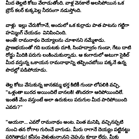
మీద తెల్లటి కోటు వేలాడుతోంది. వాళ్ల వెనకాలే అలసిపోయిన ఒక 
బ్రౌన్ కలర్ కుక్కపెల్ల నీరసంగా నడుస్తోంది.
వాళ్లు  ఇల్లు చేరుకోగానే, అందులో ఒక కుర్రాడు పాత పాటను గట్టిగా 
హమ్మింగ్ చేయడం  వినిపించింది.
అంతే! రామనాథం దెయ్యాలను చూశానని నమ్మేశాడు. 
ప్రాణభయంతో గది బయటకు దూకి, సింహద్వారం గుండా, గేటు దాటి 
రోడ్డు మీదికి పరుగు లంకించుకున్నాడు. ఆ కంగారులో అటుగా సైకిల్ 
మీద వస్తున్న ఒకాయన రామనాథాన్ని తప్పించబోయి పక్కనే ఉన్న 
పొదల్లో పడిపోయాడు.
తెల్ల కోటు వేసుకున్న జానకమ్మ భర్త కిటికీ గుండా లోపలికి వచ్చి, 
"ఒళ్లంతా బురద అయిందిలే వానలకి! తొందరగా ఆరిపోయిందిలే. 
ఇంతకీ మేం వస్తుంటే అలా ఉరుకులు పరుగుల మీద పారిపోయింది 
ఎవరు?"
"ఆయనా... ఎవరో రామనాథం అంట. వింత మనిషి. వచ్చినప్పటి 
నుంచి తన రోగాల గురించే వాగుడు. మీరు రాగానే దెయ్యం పట్టినట్టు 
పరిగెత్తాడు! కనీసం వెళుతున్నానని చెప్పను కూడా లేదు. మీకు 