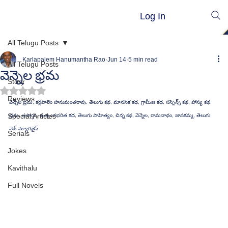
Log In
All Telugu Posts
Karlapalem Hanumantha Rao
Jun 14
5 min read
All Telugu Posts
వెన్నెల భ్రమ
Story
Rated NaN out of 5 stars.
Reviews
వెన్నెల భ్రమ, కర్లపాలెం హనుమంతరావు, తెలుగు కథ, మానసిక కథ, గ్రామీణ కథ, సస్పెన్స్ కథ, హాస్య కథ, 
Special Articles
భ్రమ, అపార్థం, ఉత్కంఠభరిత కథ, తెలుగు సాహిత్యం, చిన్న కథ, వెన్నెల, రామనాథం, జానకమ్మ, తెలుగు 
వెబ్ మ్యాగజైన్
Serials
Jokes
Kavithalu
Full Novels