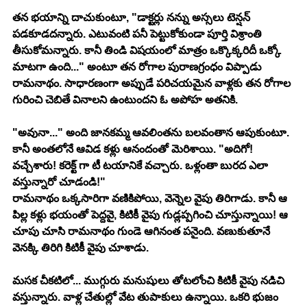
తన భయాన్ని దాచుకుంటూ, "డాక్టర్లు నన్ను అస్సలు టెన్షన్ 
పడకూడదన్నారు. ఎటువంటి పనీ పెట్టుకోకుండా పూర్తి విశ్రాంతి 
తీసుకోమన్నారు. కానీ తిండి విషయంలో మాత్రం ఒక్కొక్కరిదీ ఒక్కో 
మాటగా ఉంది..." అంటూ తన రోగాల పురాణగ్రంధం విప్పాడు 
రామనాథం. సాధారణంగా అప్పుడే పరిచయమైన వాళ్లకు తన రోగాల 
గురించి చెబితే వినాలని ఉంటుందని ఓ అపోహ అతనికి.
"అవునా..." అంది జానకమ్మ ఆవలింతను బలవంతాన ఆపుకుంటూ. 
కానీ అంతలోనే ఆవిడ కళ్లు ఆనందంతో మెరిశాయి. "అదిగో! 
వచ్చేశారు! కరెక్ట్ గా టీ టయానికే వచ్చారు. ఒళ్లంతా బురద ఎలా 
వస్తున్నారో చూడండి!"
రామనాథం ఒక్కసారిగా వణికిపోయి, వెన్నెల వైపు తిరిగాడు. కానీ ఆ 
పిల్ల కళ్లు భయంతో పెద్దవై, కిటికీ వైపు గుడ్లప్పగించి చూస్తున్నాయి! ఆ 
చూపు చూసి రామనాథం గుండె ఆగినంత పనైంది. వణుకుతూనే 
వెనక్కి తిరిగి కిటికీ వైపు చూశాడు.
మసక చీకటిలో... ముగ్గురు మనుషులు తోటలోంచి కిటికీ వైపు నడిచి 
వస్తున్నారు. వాళ్ల చేతుల్లో వేట తుపాకులు ఉన్నాయి. ఒకరి భుజం 