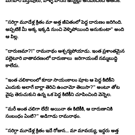
మగవారి వస్తువులు, వాళ్ళ వాసన ఉన్నట్లు అనిపించింది అతనికి.
"సరిగ్గా మూడేళ్ల క్రితం మా అత్త జీవితంలో పెద్ద దారుణం జరిగింది. 
అప్పటికే మీ అక్క ఇక్కడి నుంచి వెళ్ళిపోయింది అనుకుంటా" అంది 
ఆ పిల్ల.
"దారుణమా?!" రామనాథం ఆశ్చర్యపోయాడు. ఇంత ప్రశాంతమైన 
పల్లెటూరి వాతావరణంలో దారుణాలు  జరిగాయంటే నమ్మబుద్ధి 
కాలేదు.
"ఇంత చలికాలంలో కూడా సాయంకాలం పూట ఆ పెద్ద కిటికీని 
ఎందుకు అలాగే బార్లా తెరిచి ఉంచామో తెలుసా?" అంటూ తోట 
వైపు తెరుచుకుని ఉన్న ఒక పెద్ద కిటికీని చూపించింది వెన్నెల.
"మరీ అంత చలిగా లేదే! అయినా ఈ కిటికీకి, ఆ దారుణానికి 
సంబంధం ఏంటి?" అడిగాడు రామనాథం.
"సరిగ్గా మూడేళ్ల క్రితం ఇదే రోజున... మా మావయ్య, ఇద్దరు అత్త 