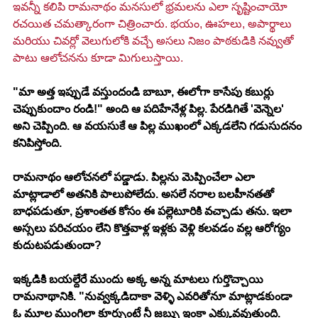
ఇవన్నీ కలిపి రామనాథం మనసులో భ్రమలను ఎలా సృష్టించాయో 
రచయిత చమత్కారంగా చిత్రించారు. భయం, ఊహలు, అపార్థాలు 
మరియు చివర్లో వెలుగులోకి వచ్చే అసలు నిజం పాఠకుడికి నవ్వుతో 
పాటు ఆలోచనను కూడా మిగులుస్తాయి.
"మా అత్త ఇప్పుడే వస్తుందండి బాబూ, ఈలోగా కాసేపు కబుర్లు 
చెప్పుకుందాం రండి!" అంది ఆ పదిహేనేళ్ల పిల్ల. పేరడిగితే 'వెన్నెల' 
అని చెప్పింది. ఆ వయసుకే ఆ పిల్ల ముఖంలో ఎక్కడలేని గడుసుదనం 
కనిపిస్తోంది.
రామనాథం ఆలోచనలో పడ్డాడు. పిల్లను మెప్పించేలా ఎలా 
మాట్లాడాలో అతనికి పాలుపోలేదు. అసలే నరాల బలహీనతతో 
బాధపడుతూ, ప్రశాంతత కోసం ఈ పల్లెటూరికి వచ్చాడు తను. ఇలా 
అస్సలు పరిచయం లేని కొత్తవాళ్ల ఇళ్లకు వెళ్లి కలవడం వల్ల ఆరోగ్యం 
కుదుటపడుతుందా?
ఇక్కడికి బయల్దేరే ముందు అక్క అన్న మాటలు గుర్తొచ్చాయి 
రామనాథానికి. "నువ్వక్కడిదాకా వెళ్ళి ఎవరితోనూ మాట్లాడకుండా 
ఓ మూల ముంగిలా కూర్చుంటే నీ జబ్బు ఇంకా ఎక్కువవుతుంది. 