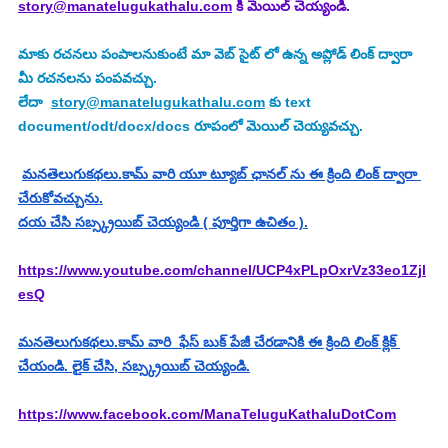
story@manatelugukathalu.com
 కి మెయిల్ చెయ్యండి.
మాకు రచనలు పంపాలనుకుంటే మా వెబ్ సైట్ లో ఉన్న అప్లోడ్ లింక్ ద్వారా 
మీ రచనలను పంపవచ్చు.
లేదా  
story@manatelugukathalu.com
 కు text 
document/odt/docx/docs రూపంలో మెయిల్ చెయ్యవచ్చు.
మనతెలుగుకథలు.కామ్ వారి యూ ట్యూబ్ ఛానల్ ను ఈ క్రింది లింక్ ద్వారా 
చేరుకోవచ్చును.
దయ చేసి సబ్స్క్రయిబ్ చెయ్యండి ( పూర్తిగా ఉచితం ).
https://www.youtube.com/channel/UCP4xPLpOxrVz33eo1Zjl
esQ
మనతెలుగుకథలు.కామ్ వారి  ఫేస్ బుక్ పేజీ చేరడానికి ఈ క్రింది లింక్ క్లిక్ 
చేయండి. లైక్ చేసి, సబ్స్క్రయిబ్ చెయ్యండి.
https://www.facebook.com/ManaTeluguKathaluDotCom