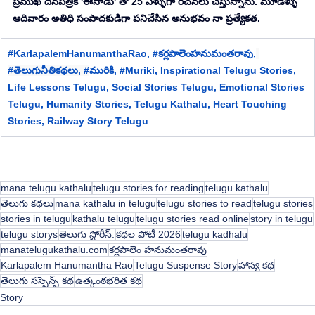
ప్రముఖ దినపత్రిక 'ఈనాడు' తో 25 ఏళ్ళుగా రచనలు చేస్తున్నాను. మూడేళ్ళు 
ఆదివారం అతిధి సంపాదకుడిగా పనిచేసిన అనుభవం నా ప్రత్యేకత.
#
KarlapalemHanumanthaRao
, #
కర్లపాలెంహనుమంతరావు,
#త
ెలుగునీతికథలు, #
మురికి, 
#Muriki
, 
Inspirational Telugu Stories, 
Life Lessons Telugu, Social Stories Telugu, Emotional Stories 
Telugu, Humanity Stories, Telugu Kathalu, Heart Touching 
Stories, Railway Story Telugu
mana telugu kathalu
telugu stories for reading
telugu kathalu
తెలుగు కథలు
mana kathalu in telugu
telugu stories to read
telugu stories
stories in telugu
kathalu telugu
telugu stories read online
story in telugu
telugu storys
తెలుగు స్టోరీస్.
కథల పోటీ 2026
telugu kadhalu
manatelugukathalu.com
కర్లపాలెం హనుమంతరావు
Karlapalem Hanumantha Rao
Telugu Suspense Story
హాస్య కథ
తెలుగు సస్పెన్స్ కథ
ఉత్కంఠభరిత కథ
Story