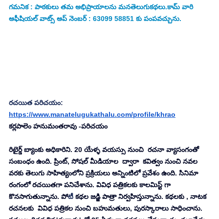
గమనిక : పాఠకులు తమ అభిప్రాయాలను మనతెలుగుకథలు.కామ్ వారి 
అఫీషియల్ వాట్స్ అప్ నెంబర్ : 63099 58851 కు పంపవచ్చును.
రచయిత పరిచయం: 
https://www.manatelugukathalu.com/profile/khrao
కర్లపాలెం హనుమంతరావు -పరిచయం 
రిటైర్డ్ బ్యాంకు అధికారిని. 20 యేళ్ళ వయస్సు నుంచి  రచనా వ్యాసంగంతో 
సంబంధం ఉంది. ప్రింట్, సోషల్ మీడియాల  ద్వారా  కవిత్వం నుంచి నవల 
వరకు తెలుగు సాహిత్యంలోని ప్రక్రియలు అన్నింటిలో ప్రవేశం ఉంది. సినిమా 
రంగంలో రచయితగా పనిచేశాను. వివిధ పత్రికలకు కాలమిస్ట్ గా 
కొనసాగుతున్నాను. పో
టీ
 కథల జడ్జి పాత్రా నిర్వహిస్తున్నాను. కథలకు , నాటక 
రచనలకు  వివిధ పత్రికల నుంచి బహుమతులు, పురస్కారాలు సాధించాను. 