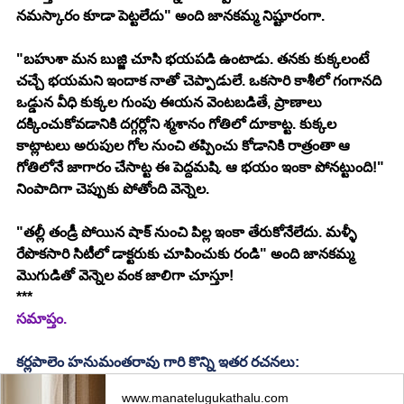
నమస్కారం కూడా పెట్టలేదు" అంది జానకమ్మ నిష్టూరంగా.
"బహుశా మన బుజ్జి చూసి భయపడి ఉంటాడు. తనకు కుక్కలంటే 
చచ్చే భయమని ఇందాక నాతో చెప్పాడులే. ఒకసారి కాశీలో గంగానది 
ఒడ్డున వీధి కుక్కల గుంపు ఈయన వెంటబడితే, ప్రాణాలు 
దక్కించుకోవడానికి దగ్గర్లోని శ్మశానం గోతిలో దూకాట్ట. కుక్కల 
కాట్లాటలు అరుపుల గోల నుంచి తప్పించు కోడానికి రాత్రంతా ఆ 
గోతిలోనే జాగారం చేసాట్ట ఈ పెద్దమషి. ఆ భయం ఇంకా పోనట్టుంది!" 
నింపాదిగా చెప్పుకు పోతోంది వెన్నెల.
"తల్లీ తండ్రీ పోయిన షాక్ నుంచి పిల్ల ఇంకా తేరుకోనేలేదు. మళ్ళీ 
రేపొకసారి సిటీలో డాక్టరుకు చూపించుకు రండి" అంది జానకమ్మ 
మొగుడితో వెన్నెల వంక జాలిగా చూస్తూ!
***
సమాప్తం. 
కర్లపాలెం హనుమంతరావు గారి కొన్ని ఇతర రచనలు:
www.manatelugukathalu.com