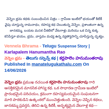
వెన్నెల భ్రమ కథకు సంబంధించిన చిత్రం – గ్రామీణ ఇంటిలో భయంతో కిటికీ 
వైపు చూస్తున్న రామనాథం, రహస్య కథ చెబుతున్న వెన్నెల, ప్రశాంతంగా ఉన్న 
జానకమ్మ, బయట మసక చీకటిలో వేటగాళ్లు మరియు ఒక చిన్న కుక్క 
కనిపిస్తూ భయం, భ్రమ, వాస్తవం మధ్య ఉన్న వ్యత్యాసాన్ని చూపిస్తున్న దృశ్యం.
Vennela Bhrama - 
Telugu 
 |
Suspense Story
Karlapalem Hanumantha Rao 
 -
తెలుగు 
 |
కర్లపాలెం హనుమంతరావు
వెన్నెల భ్రమ
సస్పెన్స్ కథ
Published In 
manatelugukathalu.com
 On 
14/06/2026
వెన్నెల భ్రమ
 ప్రముఖ రచయిత 
కర్లపాలెం హనుమంతరావు
 గారి 
ఆసక్తికరమైన మానసిక-హాస్య కథ. ఒక సాధారణ గ్రామీణ ఇంటిలో 
ప్రారంభమైన పరిచయం, క్రమంగా రహస్యమయమైన సంఘటనగా 
మారి పాఠకుడిని ఉత్కంఠలో ముంచెత్తుతుంది. వెన్నెల చెప్పిన కథలు, 
జానకమ్మ ప్రవర్తన, తెరిచి ఉన్న కిటికీ, అదృశ్యమైన వేటగాళ్ల కథ—