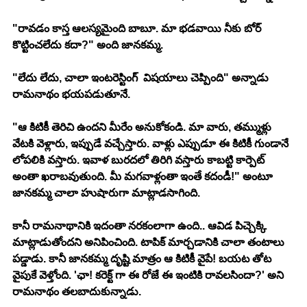
"రావడం కాస్త ఆలస్యమైంది బాబూ. మా భడవాయి నీకు బోర్ 
కొట్టించలేదు కదా?" అంది జానకమ్మ.
"లేదు లేదు, చాలా ఇంటరెస్టింగ్  విషయాలు చెప్పింది" అన్నాడు 
రామనాథం భయపడుతూనే.
"ఆ కిటికీ తెరిచి ఉందని మీరేం అనుకోకండి. మా వారు, తమ్ముళ్లు 
వేటకి వెళ్లారు, ఇప్పుడే వచ్చేస్తారు. వాళ్లు ఎప్పుడూ ఈ కిటికీ గుండానే 
లోపలికి వస్తారు. ఇవాళ బురదలో తిరిగి వస్తారు కాబట్టి కార్పెట్ 
అంతా ఖరాబవుతుంది. మీ మగవాళ్లంతా ఇంతే కదండీ!" అంటూ 
జానకమ్మ చాలా హుషారుగా మాట్లాడసాగింది.
కానీ రామనాథానికి ఇదంతా నరకంలాగా ఉంది.. ఆవిడ పిచ్చెక్కి 
మాట్లాడుతోందని అనిపించింది. టాపిక్ మార్చడానికి చాలా తంటాలు 
పడ్డాడు. కానీ జానకమ్మ దృష్టి మాత్రం ఆ కిటికీ వైపే! బయట తోట 
వైపుకే వెళ్తోంది. 'ఛా! కరెక్ట్ గా ఈ రోజే ఈ ఇంటికి రావలసిందా?' అని 
రామనాథం తలబాదుకున్నాడు.