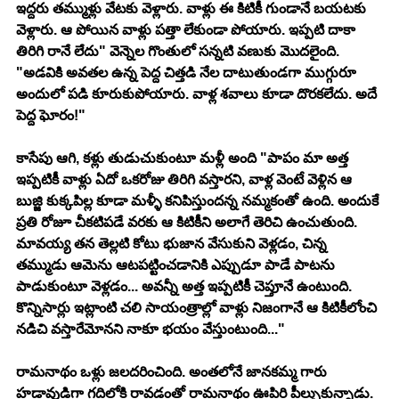
ఇద్దరు తమ్ముళ్లు వేటకు వెళ్లారు. వాళ్లు ఈ కిటికీ గుండానే బయటకు 
వెళ్లారు. ఆ పోయిన వాళ్లు పత్తా లేకుండా పోయారు. ఇప్పటి దాకా 
తిరిగి రానే లేదు" వెన్నెల గొంతులో సన్నటి వణుకు మొదలైంది. 
"అడవికి అవతల ఉన్న పెద్ద చిత్తడి నేల దాటుతుండగా ముగ్గురూ 
అందులో పడి కూరుకుపోయారు. వాళ్ల శవాలు కూడా దొరకలేదు. అదే 
పెద్ద ఘోరం!"
కాసేపు ఆగి, కళ్లు తుడుచుకుంటూ మళ్లీ అంది "పాపం మా అత్త 
ఇప్పటికీ వాళ్లు ఏదో ఒకరోజు తిరిగి వస్తారని, వాళ్ల వెంటే వెళ్లిన ఆ 
బుజ్జి కుక్కపిల్ల కూడా మళ్ళీ కనిపిస్తుందన్న నమ్మకంతో ఉంది. అందుకే 
ప్రతి రోజూ చీకటిపడే వరకు ఆ కిటికీని అలాగే తెరిచి ఉంచుతుంది. 
మావయ్య తన తెల్లటి కోటు భుజాన వేసుకుని వెళ్లడం, చిన్న 
తమ్ముడు ఆమెను ఆటపట్టించడానికి ఎప్పుడూ పాడే పాటను 
పాడుకుంటూ వెళ్లడం... అవన్నీ అత్త ఇప్పటికీ చెప్తూనే ఉంటుంది. 
కొన్నిసార్లు ఇట్లాంటి చలి సాయంత్రాల్లో వాళ్లు నిజంగానే ఆ కిటికీలోంచి 
నడిచి వస్తారేమోనని నాకూ భయం వేస్తుంటుంది..."
రామనాథం ఒళ్లు జలదరించింది. అంతలోనే జానకమ్మ గారు 
హడావుడిగా గదిలోకి రావడంతో రామనాథం ఊపిరి పీల్చుకున్నాడు.