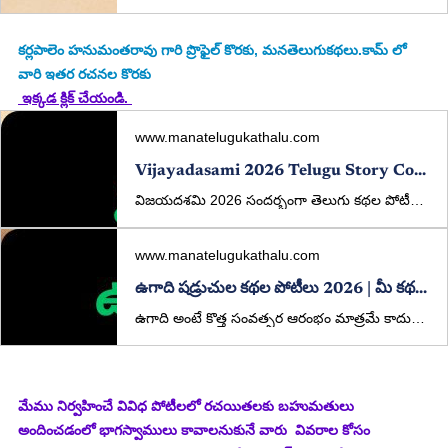
కర్లపాలెం హనుమంతరావు
 గారి ప్రొఫైల్ కొరకు, మనతెలుగుకథలు.కామ్ లో 
వారి ఇతర రచనల కొరకు
 ఇక్కడ క్లిక్ చేయండి. 
www.manatelugukathalu.com
Vijayadasami 2026 Telugu Story Competition | Win ₹5000 | ManaTeluguKathalu
విజయదశమి 2026 సందర్భంగా తెలుగు కథల పోటీలు. ₹5000 ప్రథమ బహుమతి, విశిష్ట బహుమతులు కూడా ఉన్నాయి. మీ కథలను ఇప్పుడే పంపండి.
www.manatelugukathalu.com
ఉగాది షడ్రుచుల కథల పోటీలు 2026 | మీ కథతో జీవిత రుచులు చెప్పండి!
ఉగాది అంటే కొత్త సంవత్సర ఆరంభం మాత్రమే కాదు… జీవితం యొక్క అన్ని రుచుల్ని గుర్తుచేసే పండుగ. ఈ సందర్భాన్ని పురస్కరించుకుని, ManaTeluguKathalu.com తరఫున ప్రత్యేకంగా “షడ్రుచుల కథల పోటీలు” నిర్వహిస్తున్నాము.
మేము నిర్వహించే వివిధ పోటీలలో రచయితలకు బహుమతులు 
అందించడంలో భాగస్వాములు కావాలనుకునే వారు  వివరాల కోసం 