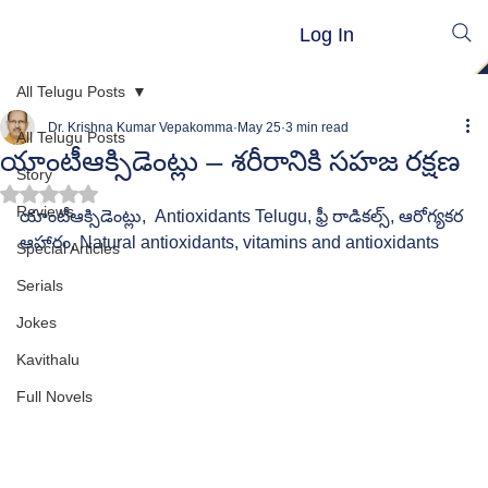
Log In
All Telugu Posts
Dr. Krishna Kumar Vepakomma
May 25
3 min read
All Telugu Posts
యాంటీఆక్సిడెంట్లు — శరీరానికి సహజ రక్షణ
Story
Rated NaN out of 5 stars.
Reviews
యాంటీఆక్సిడెంట్లు,  Antioxidants Telugu, ఫ్రీ రాడికల్స్, ఆరోగ్యకర 
ఆహారం, Natural antioxidants, vitamins and antioxidants
Special Articles
Serials
Jokes
Kavithalu
Full Novels