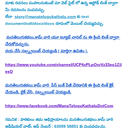
మాకు రచనలు పంపాలనుకుంటే మా వెబ్ సైట్ లో ఉన్న అప్లోడ్ లింక్ ద్వారా 
మీ రచనలను పంపవచ్చు.
లేదా  
story@manatelugukathalu.com
 కు text 
document/odt/docx/docs రూపంలో మెయిల్ చెయ్యవచ్చు.
మనతెలుగుకథలు.కామ్ వారి యూ ట్యూబ్ ఛానల్ ను ఈ క్రింది లింక్ ద్వారా 
చేరుకోవచ్చును.
దయ చేసి సబ్స్క్రయిబ్ చెయ్యండి ( పూర్తిగా ఉచితం ).
https://www.youtube.com/channel/UCP4xPLpOxrVz33eo1Zjl
esQ
మనతెలుగుకథలు.కామ్ వారి  ఫేస్ బుక్ పేజీ చేరడానికి ఈ క్రింది లింక్ క్లిక్ 
చేయండి. లైక్ చేసి, సబ్స్క్రయిబ్ చెయ్యండి.
https://www.facebook.com/ManaTeluguKathaluDotCom
గమనిక : పాఠకులు తమ అభిప్రాయాలను మనతెలుగుకథలు.కామ్ వారి 
అఫీషియల్ వాట్స్ అప్ నెంబర్ : 63099 58851 కు పంపవచ్చును.