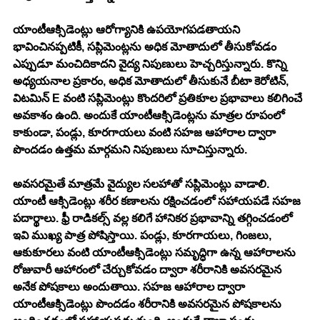
యాంటీఆక్సిడెంట్లు ఆరోగ్యానికి ఉపయోగపడతాయని 
భావించినప్పటికీ, సప్లిమెంట్లను అధిక మోతాదులో తీసుకోవడం 
ఎప్పుడూ మంచిదికాదని వైద్య నిపుణులు హెచ్చరిస్తున్నారు. కొన్ని 
అధ్యయనాల ప్రకారం, అధిక మోతాదులో తీసుకునే బీటా కెరోటిన్, 
విటమిన్ E వంటి సప్లిమెంట్లు కొందరిలో ప్రతికూల ప్రభావాలు కలిగించే 
అవకాశం ఉంది. అందుకే యాంటీఆక్సిడెంట్లను మాత్రల రూపంలో 
కాకుండా, పండ్లు, కూరగాయలు వంటి సహజ ఆహారాల ద్వారా 
పొందడం ఉత్తమ మార్గమని నిపుణులు సూచిస్తున్నారు. 
అవసరమైతే మాత్రమే వైద్యుల సలహాతో సప్లిమెంట్లు వాడాలి. 
యాంటీ ఆక్సిడెంట్లు శరీర కణాలను రక్షించడంలో సహాయపడే సహజ 
పదార్థాలు. ఫ్రీ రాడికల్స్ వల్ల కలిగే హానికర ప్రభావాన్ని తగ్గించడంలో 
ఇవి ముఖ్య పాత్ర పోషిస్తాయి. పండ్లు, కూరగాయలు, గింజలు, 
ఆకుకూరలు వంటి యాంటీఆక్సిడెంట్లు సమృద్ధిగా ఉన్న ఆహారాలను 
రోజువారీ ఆహారంలో చేర్చుకోవడం ద్వారా శరీరానికి అవసరమైన 
అనేక పోషకాలు అందుతాయి. సహజ ఆహారాల ద్వారా 
యాంటీఆక్సిడెంట్లు పొందడం శరీరానికి అవసరమైన పోషకాలను 