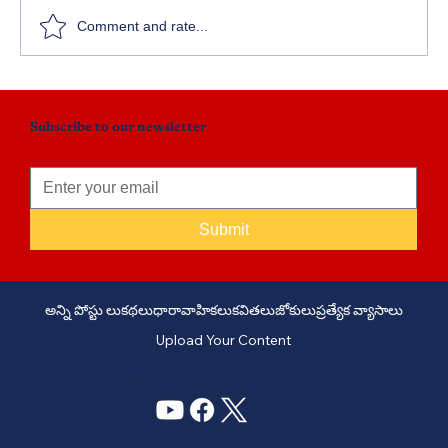
Comment and rate...
క్లిక్ కెమిస్ట్రీ: ఔషధ పరిశోధనలో విప్లవాత్మక
ముందడుగు
Subscribe to our newsletter
Submit
అన్ని పోస్టు లు
కథలు
ధారావాహికలు
కవితలు
జోకులు
ప్రత్యేక వ్యాసాలు
Upload Your Content
PHONE: +91 6309958851 - EMAIL:
story@manatelugukathalu.com