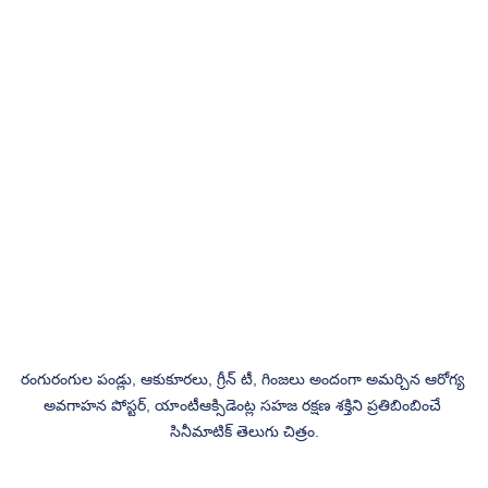
రంగురంగుల పండ్లు, ఆకుకూరలు, గ్రీన్ టీ, గింజలు అందంగా అమర్చిన ఆరోగ్య 
అవగాహన పోస్టర్, యాంటీఆక్సిడెంట్ల సహజ రక్షణ శక్తిని ప్రతిబింబించే 
సినీమాటిక్ తెలుగు చిత్రం.