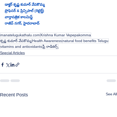
డాక్టర్ కృష్ణ కుమార్ వేపకొమ్మ
ప్రొఫెసర్ & ప్రిన్సిపాల్ (రిటైర్డ్)
వార్తాపత్రిక కాలమిస్ట్
రాజీవ్ నగర్, హైదరాబాద్
manatelugukathalu.com
Krishna Kumar Vepepakomma
కృష్ణ కుమార్ వేపకొమ్మ
Health Awareness
natural food benefits Telugu
vitamins and antioxidants
ఫ్రీ రాడికల్స్
Special Articles
See All
Recent Posts