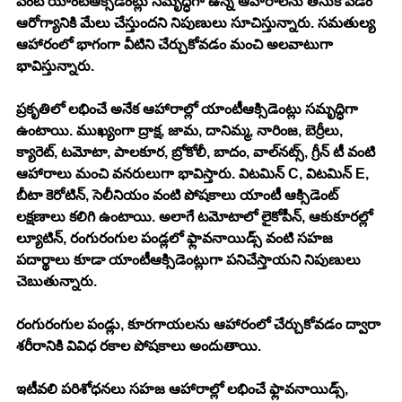
వంటి యాంటీఆక్సిడెంట్లు సమృద్ధిగా ఉన్న ఆహారాలను తీసుకోవడం 
ఆరోగ్యానికి మేలు చేస్తుందని నిపుణులు సూచిస్తున్నారు. సమతుల్య 
ఆహారంలో భాగంగా వీటిని చేర్చుకోవడం మంచి అలవాటుగా 
భావిస్తున్నారు.
ప్రకృతిలో లభించే అనేక ఆహారాల్లో యాంటీఆక్సిడెంట్లు సమృద్ధిగా 
ఉంటాయి. ముఖ్యంగా ద్రాక్ష, జామ, దానిమ్మ, నారింజ, బెర్రీలు, 
క్యారెట్, టమోటా, పాలకూర, బ్రోకోలీ, బాదం, వాల్‌నట్స్, గ్రీన్ టీ వంటి 
ఆహారాలు మంచి వనరులుగా భావిస్తారు. విటమిన్ C, విటమిన్ E, 
బీటా కెరోటిన్, సెలీనియం వంటి పోషకాలు యాంటీ ఆక్సిడెంట్ 
లక్షణాలు కలిగి ఉంటాయి. అలాగే టమోటాలో లైకోపీన్, ఆకుకూరల్లో 
ల్యూటిన్, రంగురంగుల పండ్లలో ఫ్లావనాయిడ్స్ వంటి సహజ 
పదార్థాలు కూడా యాంటీఆక్సిడెంట్లుగా పనిచేస్తాయని నిపుణులు 
చెబుతున్నారు.
రంగురంగుల పండ్లు, కూరగాయలను ఆహారంలో చేర్చుకోవడం ద్వారా 
శరీరానికి వివిధ రకాల పోషకాలు అందుతాయి. 
ఇటీవలి పరిశోధనలు సహజ ఆహారాల్లో లభించే ఫ్లావనాయిడ్స్, 