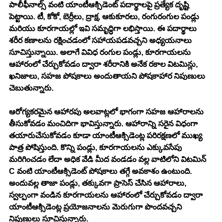
పాలీఫీనాల్స్ వంటి యాంటీఆక్సిడెంట్ పదార్థాలపై ప్రత్యేక దృష్టి 
పెట్టాయి. టీ, కోకో, బెర్రీలు, ద్రాక్ష, ఆకుకూరలు, రంగురంగుల పండ్లు 
మరియు కూరగాయల్లో ఇవి సమృద్ధిగా లభిస్తాయి. ఈ పదార్థాలు 
శరీర కణాలను రక్షించడంలో సహాయపడవచ్చని అధ్యయనాలు 
సూచిస్తున్నాయి. అలాగే వివిధ రంగుల పండ్లు, కూరగాయలను 
ఆహారంలో చేర్చుకోవడం ద్వారా శరీరానికి అనేక రకాల విటమిన్లు, 
ఖనిజాలు, సహజ పోషకాలు అందుతాయని పోషకాహార నిపుణులు 
చెబుతున్నారు. 
ఆరోగ్యకరమైన ఆహారపు అలవాట్లలో భాగంగా సహజ ఆహారాలను 
తీసుకోవడం మంచిదిగా భావిస్తున్నారు. ఆహారాన్ని సరైన విధంగా 
తయారుచేసుకోవడం కూడా యాంటీఆక్సిడెంట్ల పరిరక్షణలో ముఖ్య 
పాత్ర పోషిస్తుంది. కొన్ని పండ్లు, కూరగాయలను ఎక్కువసేపు 
మరిగించడం లేదా అధిక వేడి మీద వండడం వల్ల వాటిలోని విటమిన్ 
C వంటి యాంటీఆక్సిడెంట్ పోషకాలు తగ్గే అవకాశం ఉంటుంది. 
అందువల్ల తాజా పండ్లు, తక్కువగా ప్రాసెస్ చేసిన ఆహారాలు, 
స్వల్పంగా వండిన కూరగాయలను ఆహారంలో చేర్చుకోవడం ద్వారా 
యాంటీఆక్సిడెంట్ల ప్రయోజనాలను మెరుగుగా పొందవచ్చని 
నిపుణులు సూచిస్తున్నారు.