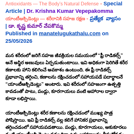
 - 
Special 
Antioxidants — The Body's Natural Defense
Article | 
Dr. Krishna Kumar Vepepakomma 
 - 
ప్రత్యేక  వ్యాసం 
యాంటీఆక్సిడెంట్లు — శరీరానికి సహజ రక్షణ
|
డా. కృష్ణ కుమార్ వేపకొమ్మ
Published in 
manatelugukathalu.com
 on 
25/05/2026
మన శరీరంలో జరిగే సహజ జీవక్రియల సమయంలో “ఫ్రీ రాడికల్స్” 
అనే అస్థిర అణువులు ఏర్పడుతుంటాయి. ఇవి అధికంగా పెరిగితే శరీర 
కణాలకు హాని కలిగించే అవకాశం ఉంటుంది. ఈ ఫ్రీ రాడికల్స్ 
ప్రభావాన్ని తగ్గించి, కణాలను రక్షించడంలో సహాయపడే పదార్థాలనే 
“యాంటీఆక్సిడెంట్లు” అంటారు. ఇవి శరీరంలో సహజంగా ఉత్పత్తి 
కావడంతో పాటు, పండ్లు, కూరగాయలు వంటి ఆహారాల ద్వారా 
కూడా లభిస్తాయి.
యాంటీఆక్సిడెంట్లు శరీర కణాలను రక్షించడంలో ముఖ్య పాత్ర 
పోషిస్తాయి. ఇవి ఫ్రీ రాడికల్స్ వల్ల కలిగే హానికర ప్రభావాన్ని 
తగ్గించడంలో సహాయపడతాయి. పండ్లు, కూరగాయలు, ఆకుకూరలు 