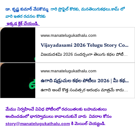
డా. కృష్ణ కుమార్ వేపకొమ్మ
  గారి ప్రొఫైల్ కొరకు, మనతెలుగుకథలు.కామ్ లో 
వారి ఇతర రచనల కొరకు
 ఇక్కడ క్లిక్ చేయండి. 
www.manatelugukathalu.com
Vijayadasami 2026 Telugu Story Competition | Win ₹5000 | ManaTeluguKathalu
విజయదశమి 2026 సందర్భంగా తెలుగు కథల పోటీలు. ₹5000 ప్రథమ బహుమతి, విశిష్ట బహుమతులు కూడా ఉన్నాయి. మీ కథలను ఇప్పుడే పంపండి.
www.manatelugukathalu.com
ఉగాది షడ్రుచుల కథల పోటీలు 2026 | మీ కథతో జీవిత రుచులు చెప్పండి!
ఉగాది అంటే కొత్త సంవత్సర ఆరంభం మాత్రమే కాదు… జీవితం యొక్క అన్ని రుచుల్ని గుర్తుచేసే పండుగ. ఈ సందర్భాన్ని పురస్కరించుకుని, ManaTeluguKathalu.com తరఫున ప్రత్యేకంగా “షడ్రుచుల కథల పోటీలు” నిర్వహిస్తున్నాము.
మేము నిర్వహించే వివిధ పోటీలలో రచయితలకు బహుమతులు 
అందించడంలో భాగస్వాములు కావాలనుకునే వారు  వివరాల కోసం 
story@manatelugukathalu.com
 కి మెయిల్ చెయ్యండి.