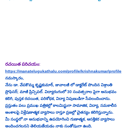
రచయిత పరిచయం
:
https://manatelugukathalu.com/profile/krishnakumar/profile
నమస్కారం,
నేను డా. వేపకొమ్మ కృష్ణకుమార్, జువాలజీ లో డాక్టరేట్ పొందిన విశ్రాంతి 
ప్రొఫెసర్; మాజీ ప్రిన్సిపల్. విద్యారంగంలో 30 సంవత్సరాల పైగా అనుభవం 
కలిగి, పుస్తక రచయిత, పరిశోధక, విద్యా నిపుణుడిగా సేవలందించాను. 
ప్రస్తుతం పలు ప్రముఖ పత్రికల్లో కాలమిస్టుగా సామాజిక, విద్యా, సమకాలీన 
అంశాలపై విశ్లేషణాత్మక వ్యాసాలు రాస్తూ ప్రజల్లో చైతన్యం కలిగిస్తున్నాను.
మీ సంస్థలో నా అనుభవాన్ని ఉపయోగించి గుణాత్మక, ఆసక్తికర వ్యాసాలు 
అందించగలనని తెలియజేయడం నాకు సంతోషంగా ఉంది.