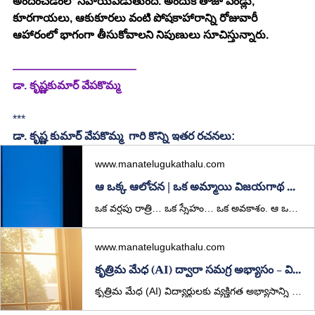
అందించడంలో సహాయపడుతుంది. అందుకే తాజా పండ్లు, 
కూరగాయలు, ఆకుకూరలు వంటి పోషకాహారాన్ని రోజువారీ 
ఆహారంలో భాగంగా తీసుకోవాలని నిపుణులు సూచిస్తున్నారు.
———————————
డా. కృష్ణకుమార్ వేపకొమ్మ
***
డా. కృష్ణ కుమార్ వేపకొమ్మ  గారి కొన్ని ఇతర రచనలు:
www.manatelugukathalu.com
ఆ ఒక్క ఆలోచన | ఒక అమ్మాయి విజయగాథ & AI ప్రేరణాత్మక కథ
ఒక వర్షపు రాత్రి… ఒక స్నేహం… ఒక అవకాశం. ఆ ఒక్క ఆలోచనతో ప్రారంభమైన సంధ్య ప్రయాణం, చివరకు వందల మందికి వెలుగైన మార్గంగా మారింది.
www.manatelugukathalu.com
కృత్రిమ మేధ (AI) ద్వారా సమగ్ర అభ్యాసం – విద్యలో AI ప్రభావం | Telugu Article
కృత్రిమ మేధ (AI) విద్యార్థులకు వ్యక్తిగత అభ్యాసాన్ని అందిస్తూ విద్యా రంగాన్ని మార్చుతోంది. అయితే, గురువుల మార్గదర్శనం మరియు సంప్రదాయ విద్యతో కలిసి ఉపయోగించినప్పుడే AI పూర్తి ప్రయోజనం అందిస్తుంది అనే సందేశాన్ని ఈ వ్యాసం తెలియజేస్తుంది.