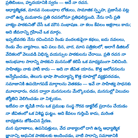
ప్రతిబింబం, హృదయానికి స్వరం — అదే నా రచన.
ఆధ్యాత్మికత, మానవ సంబంధాల లోతులు, సామాజిక స్పృహ, ప్రజాసేవ పట్ల 
నాలో ఉన్న మమకారం ప్రతి రచనలోనూ ప్రతిఫలిస్తుంది. నేను రాసే ప్రతి 
వాక్యం పాఠకునితో చేసే ఒక మౌన సంభాషణ. నా కలం కేవలం అక్షరాలు కాదు; 
అది జీవనాన్ని గ్రహించే ఒక మార్గం.
ఇప్పటివరకు నేను రచించినవి రెండు వందలకుపైగా కథలు, ఐదు నవలలు, 
రెండు వేల వ్యాసాలు. ఇవి పలు దిన, వార, మాస పత్రికలలో, అలాగే డిజిటల్ 
వేదికలలో వెలువడి విభిన్న వయస్సుల పాఠకులను చేరాయి. ప్రతి రచన నా 
అనుభవాల సారాన్ని పాఠకుని మనసుతో కలిపే ఒక మాధ్యమంగా నిలిచింది.
సాహిత్యం నాకు హాబీ కాదు — అది నా జీవిత యానం. కొత్త ఆలోచనలను 
అన్వేషించడం, తెలుగు భాషా సౌందర్యాన్ని కొత్త రూపాల్లో వ్యక్తపరచడం, 
సమాజానికి ఉపయోగపడే మార్గాలను వెతకడం — ఇవే నా సాహిత్య సాధనకు 
మూలాధారం. రచన ద్వారా మనసులను మేల్కొలపడం, మనసుల్లో విలువల 
జ్యోతిని వెలిగించడం నా నిశ్చయం.
ఇటీవల నా కృషికి గాను ఒక ప్రముఖ సంస్థ గౌరవ డాక్టరేట్ ప్రదానం చేయడం 
నా జీవితంలో ఒక విశిష్ట ఘట్టం. అది కేవలం గుర్తింపే కాదు, మరింత 
బాధ్యతను జోడించిన ప్రేరణ.
మన పురాణాలు, ఉపనిషత్తులు, వేద వాక్యాలలో దాగి ఉన్న ఆధ్యాత్మిక 
జ్ఞానాన్ని ఆధునిక పాఠకులకు అందించడం, వాటి సారాన్ని సమాజానికి 