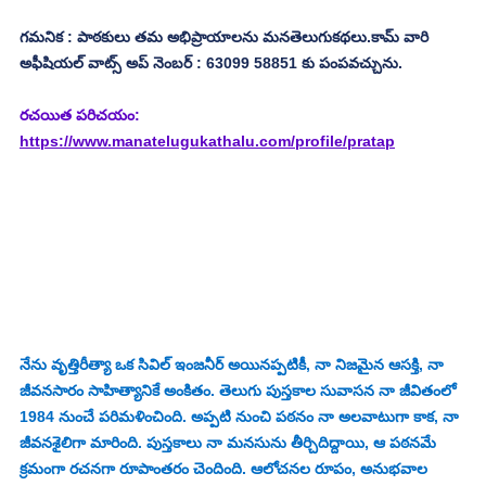
గమనిక : పాఠకులు తమ అభిప్రాయాలను మనతెలుగుకథలు.కామ్ వారి 
అఫీషియల్ వాట్స్ అప్ నెంబర్ : 63099 58851 కు పంపవచ్చును.
రచయిత పరిచయం: 
https://www.manatelugukathalu.com/profile/pratap
నేను వృత్తిరీత్యా ఒక సివిల్ ఇంజనీర్‌ అయినప్పటికీ, నా నిజమైన ఆసక్తి, నా 
జీవనసారం సాహిత్యానికే అంకితం. తెలుగు పుస్తకాల సువాసన నా జీవితంలో 
1984 నుంచే పరిమళించింది. అప్పటి నుంచి పఠనం నా అలవాటుగా కాక, నా 
జీవనశైలిగా మారింది. పుస్తకాలు నా మనసును తీర్చిదిద్దాయి, ఆ పఠనమే 
క్రమంగా రచనగా రూపాంతరం చెందింది. ఆలోచనల రూపం, అనుభవాల 