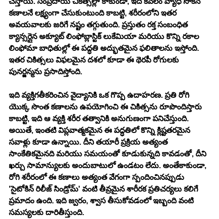
చేస్తాయి. సంప్రదాయ చికిత్సల్లా కాకుండా, ఇది కేవలం వ్యాధి సోకిన 
కణాలనే లక్ష్యంగా చేసుకుంటుంది కాబట్టి, శరీరంలోని ఇతర 
అవయవాలకు జరిగే నష్టం తగ్గుతుంది. ప్రస్తుతం రక్త సంబంధిత 
క్యాన్సర్లైన అక్యూట్ లింఫోబ్లాస్టిక్ లుకేమియా మరియు కొన్ని రకాల 
లింఫోమా బాధితుల్లో ఈ పద్ధతి అద్భుతమైన ఫలితాలను ఇస్తోంది. 
ఇతర చికిత్సలు విఫలమైన దశలో కూడా ఈ థెరపీ రోగులకు 
పునర్జన్మను ప్రసాదిస్తోంది.
ఇది వ్యక్తిగతీకరించిన వైద్యానికి ఒక గొప్ప ఉదాహరణ. ప్రతి రోగి 
యొక్క సొంత కణాలను ఉపయోగించి ఈ చికిత్సను రూపొందిస్తారు 
కాబట్టి, ఇది ఆ వ్యక్తి శరీర తత్వానికి అనుగుణంగా పనిచేస్తుంది. 
అయితే, ఇంతటి విప్లవాత్మకమైన ఈ పద్ధతిలో కొన్ని క్లిష్టతరమైన 
సవాళ్లు కూడా ఉన్నాయి. దీని తయారీ ప్రక్రియ అత్యంత 
సాంకేతికమైనది మరియు సమయంతో కూడుకున్నది కావడంతో, దీని 
ఖర్చు సామాన్యులకు అందుబాటులో ఉండటం లేదు. అంతేకాకుండా, 
రోగి శరీరంలో ఈ కణాలు అత్యంత వేగంగా స్పందించినప్పుడు 
'సైటోకిన్ రిలీజ్ సిండ్రోమ్' వంటి తీవ్రమైన శారీరక ప్రతిచర్యలు కలిగే 
ప్రమాదం ఉంది. ఇది జ్వరం, శ్వాస తీసుకోవడంలో ఇబ్బంది వంటి 
సమస్యలకు దారితీస్తుంది.