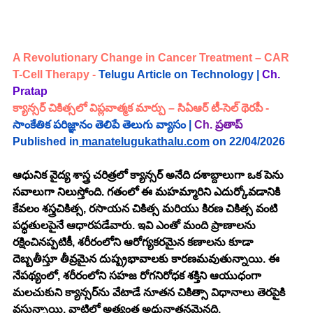
A Revolutionary Change in Cancer Treatment – CAR 
T-Cell Therapy
 - 
Telugu Article on Technology |
Ch. 
Pratap
క్యాన్సర్ చికిత్సలో విప్లవాత్మక మార్పు – సిఏఆర్ టీ-సెల్ థెరపీ
 -
సాంకేతిక పరిజ్ఞానం తెలిపే తెలుగు వ్యాసం |
Ch.
ప్రతాప్
Published in
manatelugukathalu.com
 on 22/04/2026
ఆధునిక వైద్య శాస్త్ర చరిత్రలో క్యాన్సర్ అనేది దశాబ్దాలుగా ఒక పెను 
సవాలుగా నిలుస్తోంది. గతంలో ఈ మహమ్మారిని ఎదుర్కోవడానికి 
కేవలం శస్త్రచికిత్స, రసాయన చికిత్స మరియు కిరణ చికిత్స వంటి 
పద్ధతులపైనే ఆధారపడేవారు. ఇవి ఎంతో మంది ప్రాణాలను 
రక్షించినప్పటికీ, శరీరంలోని ఆరోగ్యకరమైన కణాలను కూడా 
దెబ్బతీస్తూ తీవ్రమైన దుష్ప్రభావాలకు కారణమవుతున్నాయి. ఈ 
నేపథ్యంలో, శరీరంలోని సహజ రోగనిరోధక శక్తిని ఆయుధంగా 
మలచుకుని క్యాన్సర్‌ను వేటాడే నూతన చికిత్సా విధానాలు తెరపైకి 
వస్తున్నాయి. వాటిలో అత్యంత అధునాతనమైనది, 