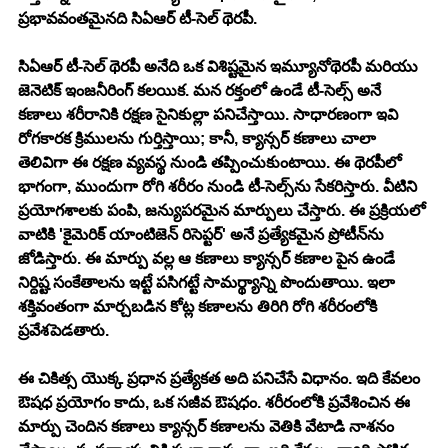
ప్రభావవంతమైనది సిఏఆర్ టీ-సెల్ థెరపీ.
సిఏఆర్ టీ-సెల్ థెరపీ అనేది ఒక విశిష్టమైన ఇమ్యూనోథెరపీ మరియు 
జెనెటిక్ ఇంజనీరింగ్ కలయిక. మన రక్తంలో ఉండే టీ-సెల్స్ అనే 
కణాలు శరీరానికి రక్షణ సైనికుల్లా పనిచేస్తాయి. సాధారణంగా ఇవి 
రోగకారక క్రిములను గుర్తిస్తాయి; కానీ, క్యాన్సర్ కణాలు చాలా 
తెలివిగా ఈ రక్షణ వ్యవస్థ నుండి తప్పించుకుంటాయి. ఈ థెరపీలో 
భాగంగా, ముందుగా రోగి శరీరం నుండి టీ-సెల్స్‌ను సేకరిస్తారు. వీటిని 
ప్రయోగశాలకు పంపి, జన్యుపరమైన మార్పులు చేస్తారు. ఈ ప్రక్రియలో 
వాటికి 'కైమెరిక్ యాంటిజెన్ రిసెప్టర్' అనే ప్రత్యేకమైన ప్రోటీన్‌ను 
జోడిస్తారు. ఈ మార్పు వల్ల ఆ కణాలు క్యాన్సర్ కణాల పైన ఉండే 
నిర్దిష్ట సంకేతాలను ఇట్టే పసిగట్టే సామర్థ్యాన్ని పొందుతాయి. ఇలా 
శక్తివంతంగా మార్చబడిన కోట్ల కణాలను తిరిగి రోగి శరీరంలోకి 
ప్రవేశపెడతారు.
ఈ చికిత్స యొక్క ప్రధాన ప్రత్యేకత అది పనిచేసే విధానం. ఇది కేవలం 
ఔషధ ప్రయోగం కాదు, ఒక సజీవ ఔషధం. శరీరంలోకి ప్రవేశించిన ఈ 
మార్పు చెందిన కణాలు క్యాన్సర్ కణాలను వెతికి వేటాడి నాశనం 