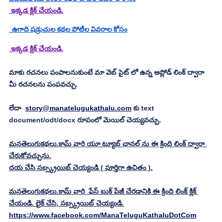
 ఇక్కడ క్లిక్ చేయండి.
  ఉగాది షడ్రుచుల కథల పోటీల వివరాల కోసం
 ఇక్కడ క్లిక్ చేయండి.
మాకు రచనలు పంపాలనుకుంటే మా వెబ్ సైట్ లో ఉన్న అప్లోడ్ లింక్ ద్వారా 
మీ రచనలను పంపవచ్చు.
లేదా  
story@manatelugukathalu.com
 కు text 
document/odt/docx రూపంలో మెయిల్ చెయ్యవచ్చు.
మనతెలుగుకథలు.కామ్ వారి యూ ట్యూబ్ ఛానల్ ను ఈ క్రింది లింక్ ద్వారా 
చేరుకోవచ్చును.
దయ చేసి సబ్స్క్రయిబ్ చెయ్యండి ( పూర్తిగా ఉచితం ).
మనతెలుగుకథలు.కామ్ వారి  ఫేస్ బుక్ పేజీ చేరడానికి ఈ క్రింది లింక్ క్లిక్ 
చేయండి. లైక్ చేసి, సబ్స్క్రయిబ్ చెయ్యండి.
https://www.facebook.com/ManaTeluguKathaluDotCom