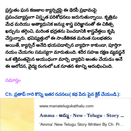
ప్రస్తుతం ఘన కణజాల క్యాన్సర్లపై ఈ థెరపీ ప్రభావంపై 
ప్రపంచవ్యాప్తంగా విస్తృత పరిశోధనలు జరుగుతున్నాయి. కృత్రిమ 
మేధ మరియు అత్యాధునిక జన్యు శాస్త్ర పరిజ్ఞానంతో ఈ చికిత్స 
ఖర్చును తగ్గించి, మరింత భద్రతను పెంచడానికి శాస్త్రవేత్తలు కృషి 
చేస్తున్నారు. భవిష్యత్తులో ఈ సాంకేతికత మరింత సులభతరం 
అయితే, క్యాన్సర్ అనేది భయపడాల్సిన వ్యాధిగా కాకుండా, పూర్తిగా 
నయం చేయగల సమస్యగా మారుతుంది. శరీర సహజ రక్షణ వ్యవస్థనే 
ఒక శక్తివంతమైన ఆయుధంగా మార్చి వ్యాధిని అంతం చేయడం అనే 
ఈ ఆలోచన, వైద్య రంగంలో ఒక నూతన శకాన్ని ఆరంభించింది.
సమాప్తం
Ch. ప్రతాప్ గారి కొన్ని ఇతర రచనలు( కథ పేరు పైన క్లిక్ చేయండి.):
www.manatelugukathalu.com
Amma - అమ్మ - New - Telugu - Story - By - Ch. Pratap
'Amma' New Telugu Story Written By Ch. Pratap 'అమ్మ' తెలుగు కథ రచన: Ch. ప్రతాప్ (కథా పఠనం: మల్లవరపు సీతారాం కుమార్)