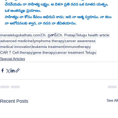
చేరవేయడం నా సాహిత్య లక్ష్యం. ఆ దిశగా ప్రతి రచన ఒక నూతన యత్నం, 
ఒక అంతర్ముఖ ప్రయాణం.
సాహిత్యం నా కోసం కేవలం అభిరుచి కాదు; అది నా ఆత్మ స్వరూపం. నా కలం 
నా ఆలోచనలకు శ్వాస, నా రచన నా జీవితయానం.
manatelugukathalu.com
Ch. ప్రతాప్
Ch. Pratap
Telugu health article
advanced medicine
lymphoma therapy
cancer awareness
medical innovation
leukemia treatment
immunotherapy
CAR T Cell therapy
gene therapy
cancer treatment Telugu
Special Articles
See All
Recent Posts