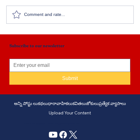
పర్సెంట్‌కే పరేషాన్..!
Comment and rate...
Subscribe to our newsletter
Submit
అన్ని పోస్టు లు
కథలు
ధారావాహికలు
కవితలు
జోకులు
ప్రత్యేక వ్యాసాలు
Upload Your Content
PHONE: +91 6309958851 - EMAIL:
story@manatelugukathalu.com