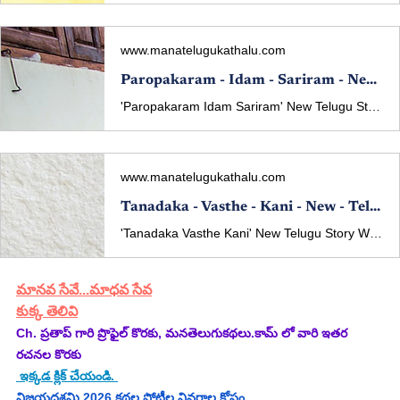
www.manatelugukathalu.com
Paropakaram - Idam - Sariram - New - Telugu - Story - Written - By - Ch. Pratap - పరోపకారం - ఇదం - శరీరం
'Paropakaram Idam Sariram' New Telugu Story Written By Ch. Pratap రచన: Ch. ప్రతాప్
www.manatelugukathalu.com
Tanadaka - Vasthe - Kani - New - Telugu - Story - Written - By - Ch. Pratap - తనదాక - వస్తే - కానీ
'Tanadaka Vasthe Kani' New Telugu Story Written By Ch. Pratap రచన: Ch. ప్రతాప్ (కథా పఠనం: మల్లవరపు సీతారాం కుమార్)మధ్యాహ్నం పన్నెండు గంటలయ్యింది. కాలనీ. అంతా కోవిడ్ ప్రభావంతో నిర్మానుష్యంగా వుంది. డెలివరీ అబ్బాయిలు సరుకులను మెయిన్ గేటు వద్దే వదిలి వెళిపోతున్నారు. వాటిని తీసుకోవడానికి ముఖాలకు మాస్కులు పెట్టుకొని వచ్చే కొద్ది మంది తప్ప ఇంకే విధమైన అలికిడి లేదు. వంట పూర్తవడంతో సోఫాలో రిలాక్స్ అయ్యి మొబైల్ లో వాట్సప్ మెస్సేజిల్ని చూస్తూ చేరగిలబడింది వనజ. మన కాలనీ లో ఫలానా బిల్డింగ్ లో ఫలానా ఫ్లాట్
మానవ సేవే...మాధవ సేవ
కుక్క తెలివి
Ch. ప్రతాప్ గారి ప్రొఫైల్ కొరకు, మనతెలుగుకథలు.కామ్ లో వారి ఇతర 
రచనల కొరకు 
 ఇక్కడ క్లిక్ చేయండి. 
విజయదశమి 2026 కథల పోటీల వివరాల కోసం