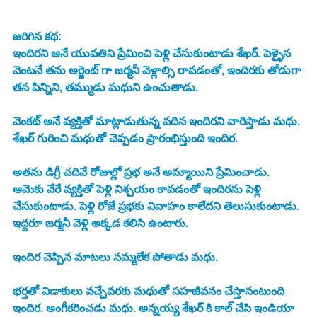
జరిగిన కథ:
ఇందిరని అనే యువతిని ప్రేమించి పెళ్లి చేసుకుంటాడు శేఖర్. పెళ్ళైన 
వెంటనే తను అర్జెంట్ గా జర్మనీ వెళ్లాల్సి రావడంతో, ఇందిరకు తోడుగా 
తన పిన్నిని, తమ్ముడు మధుని ఉంచుతాడు. 
వెంకట్ అనే వ్యక్తితో మాట్లాడుతున్న వదిన ఇందిరని వారిస్తాడు మధు. 
శేఖర్ గురించి మధుతో చెప్పడం ప్రారంభిస్తుంది ఇందిర. 
అతను డిగ్రీ చదివే రోజుల్లో ప్రభ అనే అమ్మాయిని ప్రేమించాడు. 
ఆమెకు వేరే వ్యక్తితో పెళ్లి నిశ్చయం కావడంతో ఇందిరను పెళ్లి 
చేసుకుంటాడు. పెళ్లి రోజే ప్రభకు వివాహం కాలేదని తెలుసుకుంటాడు. 
ఇద్దరూ జర్మనీ వెళ్లి అక్కడ కలిసి ఉంటారు. 
ఇందిర చెప్పిన మాటలు నమ్మలేక పోతాడు మధు. 
భర్తతో విడాకులు వచ్చేవరకు మధుతో సహజీవనం చేస్తానంటుంది 
ఇందిర. అంగీకరించడు మధు. అన్నయ్య శేఖర్ కి కాల్ చేసి ఇండియా 