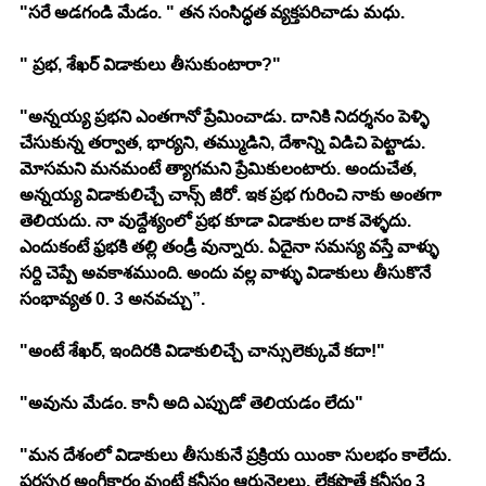
"సరే అడగండి మేడం. " తన సంసిద్ధత వ్యక్తపరిచాడు మధు. 
" ప్రభ, శేఖర్ విడాకులు తీసుకుంటారా?"
"అన్నయ్య ప్రభని ఎంతగానో ప్రేమించాడు. దానికి నిదర్శనం పెళ్ళి 
చేసుకున్న తర్వాత, భార్యని, తమ్ముడిని, దేశాన్ని విడిచి పెట్టాడు. 
మోసమని మనమంటే త్యాగమని ప్రేమికులంటారు. అందుచేత, 
అన్నయ్య విడాకులిచ్చే చాన్స్ జీరో. ఇక ప్రభ గురించి నాకు అంతగా 
తెలియదు. నా వుద్దేశ్యంలో ప్రభ కూడా విడాకుల దాక వెళ్ళదు. 
ఎందుకంటే ఫ్రభకి తల్లి తండ్రీ వున్నారు. ఏదైనా సమస్య వస్తే వాళ్ళు 
సర్ది చెప్పే అవకాశముంది. అందు వల్ల వాళ్ళు విడాకులు తీసుకొనే 
సంభావ్యత 0. 3 అనవచ్చు”. 
"అంటే శేఖర్, ఇందిరకి విడాకులిచ్చే చాన్సులెక్కువే కదా!" 
"అవును మేడం. కానీ అది ఎప్పుడో తెలియడం లేదు" 
"మన దేశంలో విడాకులు తీసుకునే ప్రక్రియ యింకా సులభం కాలేదు. 
పరస్పర అంగీకారం వుంటే కనీసం ఆరునెలలు, లేకపొతే కనీసం 3 