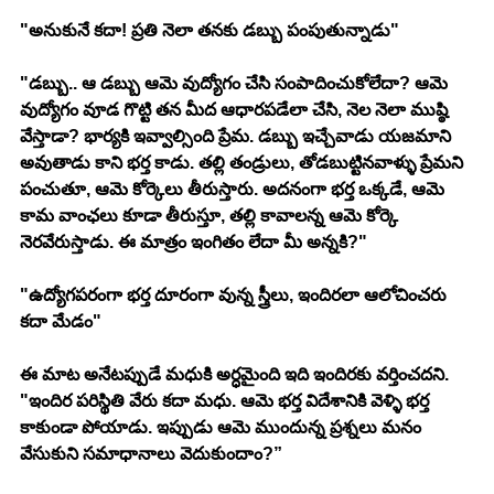
"అనుకునే కదా! ప్రతి నెలా తనకు డబ్బు పంపుతున్నాడు"
"డబ్బు.. ఆ డబ్బు ఆమె వుద్యోగం చేసి సంపాదించుకోలేదా? ఆమె 
వుద్యోగం వూడ గొట్టి తన మీద ఆధారపడేలా చేసి, నెల నెలా ముష్ఠి 
వేస్తాడా? భార్యకి ఇవ్వాల్సింది ప్రేమ. డబ్బు ఇచ్చేవాడు యజమాని 
అవుతాడు కాని భర్త కాడు. తల్లి తండ్రులు, తోడబుట్టినవాళ్ళు ప్రేమని 
పంచుతూ, ఆమె కోర్కెలు తీరుస్తారు. అదనంగా భర్త ఒక్కడే, ఆమె 
కామ వాంఛలు కూడా తీరుస్తూ, తల్లి కావాలన్న ఆమె కోర్కె 
నెరవేరుస్తాడు. ఈ మాత్రం ఇంగితం లేదా మీ అన్నకి?"
"ఉద్యోగపరంగా భర్త దూరంగా వున్న స్త్రీలు, ఇందిరలా ఆలోచించరు 
కదా మేడం" 
ఈ మాట అనేటప్పుడే మధుకి అర్ధమైంది ఇది ఇందిరకు వర్తించదని. 
"ఇందిర పరిస్థితి వేరు కదా మధు. ఆమె భర్త విదేశానికి వెళ్ళి భర్త 
కాకుండా పోయాడు. ఇప్పుడు ఆమె ముందున్న ప్రశ్నలు మనం 
వేసుకుని సమాధానాలు వెదుకుందాం?”