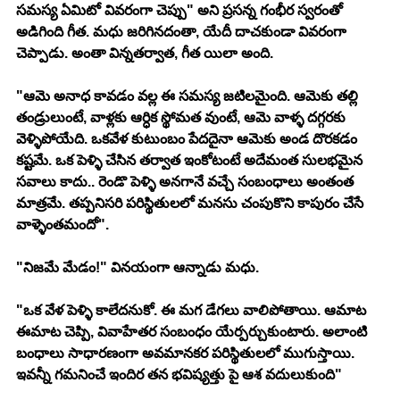
సమస్య ఏమిటో వివరంగా చెప్పు" అని ప్రసన్న గంభీర స్వరంతో 
అడిగింది గీత. మధు జరిగినదంతా, యేదీ దాచకుండా వివరంగా 
చెప్పాడు. అంతా విన్నతర్వాత, గీత యిలా అంది. 
"ఆమె అనాధ కావడం వల్ల ఈ సమస్య జటిలమైంది. ఆమెకు తల్లి 
తండ్రులుంటే, వాళ్లకు ఆర్ధిక స్థోమత వుంటే, ఆమె వాళ్ళ దగ్గరకు 
వెళ్ళిపోయేది. ఒకవేళ కుటుంబం పేదదైనా ఆమెకు అండ దొరకడం 
కష్టమే. ఒక పెళ్ళి చేసిన తర్వాత ఇంకోటంటే అదేమంత సులభమైన 
సవాలు కాదు.. రెండొ పెళ్ళి అనగానే వచ్చే సంబంధాలు అంతంత 
మాత్రమే. తప్పనిసరి పరిస్థితులలో మనసు చంపుకొని కాపురం చేసే 
వాళ్ళెంతమందో". 
"నిజమే మేడం!" వినయంగా ఆన్నాడు మధు. 
"ఒక వేళ పెళ్ళి కాలేదనుకో. ఈ మగ డేగలు వాలిపోతాయి. ఆమాట 
ఈమాట చెప్పి, వివాహేతర సంబంధం యేర్పర్చుకుంటారు. అలాంటి 
బంధాలు సాధారణంగా అవమానకర పరిస్థితులలో ముగుస్తాయి. 
ఇవన్నీ గమనించే ఇందిర తన భవిష్యత్తు పై ఆశ వదులుకుంది" 