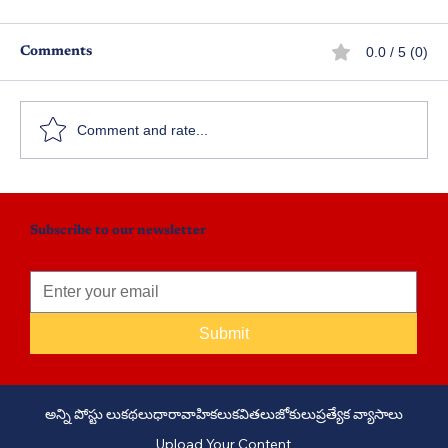
0.0 / 5 (0)
Comments
లైఫ్ ఈజ్ లవ్ - ఎపిసోడ్ 2
Comment and rate...
Subscribe to our newsletter
Submit
అన్ని పోస్టు లు
కథలు
ధారావాహికలు
కవితలు
జోకులు
ప్రత్యేక వ్యాసాలు
Upload Your Content