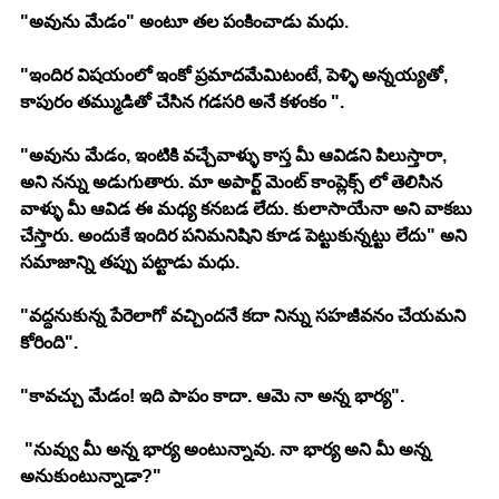
"అవును మేడం" అంటూ తల పంకించాడు మధు. 
"ఇందిర విషయంలో ఇంకో ప్రమాదమేమిటంటే, పెళ్ళి అన్నయ్యతో, 
కాపురం తమ్ముడితో చేసిన గడసరి అనే కళంకం ". 
"అవును మేడం, ఇంటికి వచ్చేవాళ్ళు కాస్త మీ ఆవిడని పిలుస్తారా, 
అని నన్ను అడుగుతారు. మా అపార్ట్ మెంట్ కాంప్లెక్స్ లో తెలిసిన 
వాళ్ళు మీ ఆవిడ ఈ మధ్య కనబడ లేదు. కులాసాయేనా అని వాకబు 
చేస్తారు. అందుకే ఇందిర పనిమనిషిని కూడ పెట్టుకున్నట్టు లేదు" అని 
సమాజాన్ని తప్పు పట్టాడు మధు.
"వద్దనుకున్న పేరెలాగో వచ్చిందనే కదా నిన్ను సహజీవనం చేయమని 
కోరింది". 
"కావచ్చు మేడం! ఇది పాపం కాదా. ఆమె నా అన్న భార్య". 
 "నువ్వు మీ అన్న భార్య అంటున్నావు. నా భార్య అని మీ అన్న 
అనుకుంటున్నాడా?" 