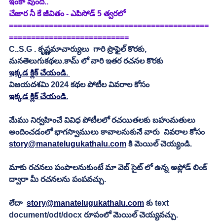
ఇంకా వుంది..
చేజార నీ కే జీవితం - ఎపిసోడ్ 5 త్వరలో
=============================================
===========================
C..S.G . కృష్ణమాచార్యులు  గారి ప్రొఫైల్ కొరకు, 
మనతెలుగుకథలు.కామ్ లో వారి ఇతర రచనల కొరకు
ఇక్కడ క్లిక్ చేయండి. 
విజయదశమి 2024 కథల పోటీల వివరాల కోసం
ఇక్కడ క్లిక్ చేయండి.
మేము నిర్వహించే వివిధ పోటీలలో రచయితలకు బహుమతులు 
అందించడంలో భాగస్వాములు కావాలనుకునే వారు  వివరాల కోసం 
story@manatelugukathalu.com
 కి మెయిల్ చెయ్యండి.
మాకు రచనలు పంపాలనుకుంటే మా వెబ్ సైట్ లో ఉన్న అప్లోడ్ లింక్ 
ద్వారా మీ రచనలను పంపవచ్చు.
లేదా  
story@manatelugukathalu.com
 కు text 
document/odt/docx రూపంలో మెయిల్ చెయ్యవచ్చు. 