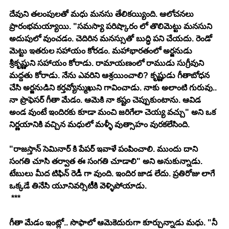
దేవుని తలంపులతో మధు మనసు తేలికయ్యింది. ఆలోచనలు 
ప్రారంభమయ్యాయి. "సమస్యా పరిష్కారం లో తొలిమెట్టు మనసుని 
అదుపులో వుంచడం. చెదిరిన మనస్సుతో బుద్ధి పని చేయదు. రెండో 
మెట్టు ఇతరుల సహాయం కోరడం. మహాభారతంలో అర్జనుడు 
శ్రీకృష్ణుని సహాయం కోరాడు. రామాయణంలో రాముడు సుగ్రీవుని 
మద్దతు కోరాడు. నేను ఎవరిని ఆశ్రయించాలి? కృష్ణుడు గీతాబోధన 
చేసి అర్జనుడిని కర్తవ్యోన్ముఖుని గావించాడు. నాకు అలాంటి గురువు.. 
నా ప్రొఫెసర్ గీతా మేడం. ఆమెకి నా కష్టం చెప్పుకుంటాను. ఆవిడ 
అండ వుంటే ఇందిరకు కూడా మంచి జరిగేలా చెయ్య వచ్చు" అని ఒక 
నిర్ణయానికి వచ్చిన మధులో మళ్ళీ వుత్సాహం వురకలేసింది. 
"రాజస్తాన్ సెమినార్ కి పేపర్ ఇవాళే పంపించాలి. ముందు దాని 
సంగతి చూసి తర్వాత ఈ సంగతి చూడాలి" అని అనుకున్నాడు. 
టేబులు మీద టిఫిన్ రెడీ గా వుంది. ఇందిర జాడ లేదు. ప్రతిరోజు లాగే 
ఒక్కడే తినేసి యూనివర్సిటీకి వెళ్ళిపోయాడు. 
 ***
గీతా మేడం ఇంట్లో.. సొఫాలో ఆమెకెదురుగా కూర్చున్నాడు మధు. "నీ 