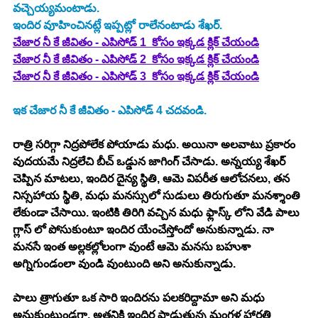
వచ్చెయ్యమంటాడు. 
ఇందిర వూహించినట్లే ఇప్పట్లో రాలేనంటాడు శేఖర్. 
చేజార నీ కే జీవితం - ఎపిసోడ్ 1  కోసం ఇక్కడ క్లిక్ చేయండి
చేజార నీ కే జీవితం - ఎపిసోడ్ 2  కోసం ఇక్కడ క్లిక్ చేయండి
చేజార నీ కే జీవితం - ఎపిసోడ్ 3  కోసం ఇక్కడ క్లిక్ చేయండి
ఇక చేజార నీ కే జీవితం - ఎపిసోడ్ 4 చదవండి. 
రాత్రి సరిగ్గా నిద్రపోలేక పోయాడు మధు. అయినా అలవాటు ప్రకారం 
వుదయమే నిద్రలేచి బీచ్ ఒడ్డున జాగింగ్ చేసాడు. అన్నయ్య శేఖర్ 
చెప్పిన మాటలు, ఇందిర దైన్య స్థితి, ఆమె విపరీత ఆలోచనలు, తన 
నిస్సహాయ స్థితి, మధు మనస్సులో సుడులు తిరుగుతూ మనశ్శాంతి 
లేకుండా చేసాయి. ఇంటికి తిరిగి వచ్చిన మధు ఫ్లాస్క్ లోని వేడి పాలు 
గ్లాస్ లో పోసుకుంటూ ఇందిర యేంచేస్తోందో అనుకున్నాడు. నా 
మనసే ఇంత అల్లకల్లోలంగా వుంటే ఆమె మనసు బహుశా 
అగ్నిగుండంలా వుండి వుంటుంది అని అనుకున్నాడు. 
పాలు త్రాగుతూ ఒక సారి ఇందిరను పలకరిద్దామా అని మధు 
అనుకుంటుండగా, అతనికి ఇందిర పాడుతున్న మంగళ హారతి 