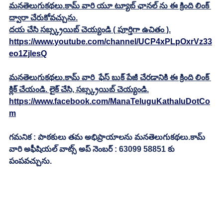
మనతెలుగుకథలు.కామ్ వారి యూ ట్యూబ్ ఛానల్ ను ఈ క్రింది లింక్ 
ద్వారా చేరుకోవచ్చును.
దయ చేసి సబ్స్క్రయిబ్ చెయ్యండి ( పూర్తిగా ఉచితం ).
https://www.youtube.com/channel/UCP4xPLpOxrVz33
eo1ZjlesQ
మనతెలుగుకథలు.కామ్ వారి  ఫేస్ బుక్ పేజీ చేరడానికి ఈ క్రింది లింక్ 
క్లిక్ చేయండి. లైక్ చేసి, సబ్స్క్రయిబ్ చెయ్యండి.
https://www.facebook.com/ManaTeluguKathaluDotCo
m
గమనిక : పాఠకులు తమ అభిప్రాయాలను మనతెలుగుకథలు.కామ్ 
వారి అఫీషియల్ వాట్స్ అప్ నెంబర్ : 63099 58851 కు 
పంపవచ్చును.