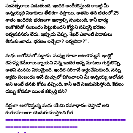
సంవత్సరాలు పడుతుంది. ఇందిర అంగీకరిస్తుంది కాబట్టి మీ 
అన్నయ్యకి విడాకులు తేలికగా వస్తాయి. అతను తన జీతంలో 25 
శాతం ఇందిరకు భరణంగా ఇవ్వాల్సి వుంటుంది. కానీ భార్య 
ఇంకొకరితో సంబంధం పెట్టుకుందని కోర్టుని సమ్మిస్తే భరణం 
ఇవ్వనవసరం లేదు. ఇప్పుడు చెప్పు. శేఖర్ ఎలాంటి విడాకులు 
తీసుకుంటాడు. భరణం ఇచ్చేదా? ఇవ్వనిదా?”. 
మధు ఆలోచనలో పడ్డాడు. నువ్వు కూడా ఆటబొమ్మవే. ఇంట్లో 
రహస్య కెమేరాలున్నాయని నిన్న ఇందిర అన్న మాటలు గుర్తుకొచ్చి, 
అతని మనసు వికలమైంది. ఇందిర సరిగానే అర్ధంచేసుకుంది. నన్ను 
అక్రమ సంబంధం అనే వుచ్చులో బిగించాలని మీ అన్నయ్య ఆలోచన 
అని అంటే తనకు కోపం వచ్చింది. కానీ అదే నిజమనిపిస్తోంది. కేవలం 
డబ్బు కోసమా యింత కక్కుర్తి పని? 
దీర్ఘంగా ఆలోచిస్తున్న మధు యేమి సమాధానం చెప్తాడో అని 
కుతూహలంగా యెదురుచూస్తోంది గీత. 
=============================================
===========================