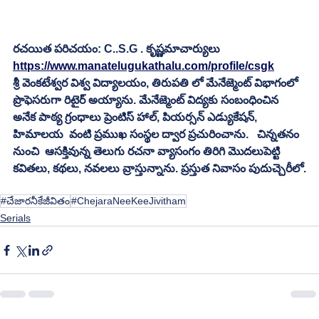
రచయిత పరిచయం: C..S.G . కృష్ణమాచార్యులు
https://www.manatelugukathalu.com/profile/csgk
శ్రీ వెంకటేశ్వర విశ్వ విద్యాలయం, తిరుపతి లో మేనేజ్మెంట్ విభాగంలో 
ప్రొఫెసరుగా రిటైర్ అయ్యాను. మేనేజ్మెంట్ విద్యకు సంబంధించిన 
అనేక పాఠ్య గ్రంధాలు ప్రెంటిస్ హాల్, పియర్సన్ ఎడ్యుకేషన్, 
హిమాలయ  వంటి ప్రముఖ సంస్థల ద్వార ప్రచురించాను.   చిన్నతనం  
నుంచి  ఆసక్తివున్న తెలుగు రచనా వ్యాసంగం తిరిగి మొదలుపెట్టి 
కవితలు, కథలు, నవలలు వ్రాస్తున్నాను. ప్రస్తుత నివాసం పుదుచ్చెరీలో.
#చేజారనీకేజీవితం
#ChejaraNeeKeeJivitham
Serials