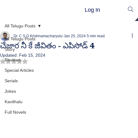
Log In
All Telugu Posts
Dr. C S G Krishnamacharyulu
Jan 25, 2024
5 min read
All Telugu Posts
చేజార నీ కే జీవితం - ఎపిసోడ్ 4
Story
Updated:
Feb 15, 2024
Reviews
Rated NaN out of 5 stars.
Special Articles
Serials
Jokes
Kavithalu
Full Novels