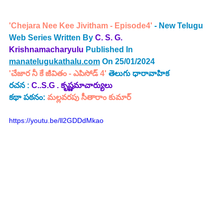
'Chejara Nee Kee Jivitham - Episode4'
 - New Telugu 
Web Series Written By 
C. S. G. 
Krishnamacharyulu
 Published In 
manatelugukathalu.com
 On 25/01/2024
'చేజార నీ కే జీవితం - ఎపిసోడ్ 4' 
తెలుగు ధారావాహిక
రచన : 
C..S.G . కృష్ణమాచార్యులు 
కథా పఠనం: 
మల్లవరపు సీతారాం కుమార్
https://youtu.be/ll2GDDdMkao