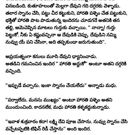
వినబడింది. కుతూహలంతో మెల్లగా దేవుని గది దగ్గరకు వెళ్ళాడు. 
తలార స్నానం చేసి, పట్టు చీర కట్టుకుని, హారతి పళ్ళెం చేత పట్టుకుని, 
భక్తితో హారతి పాట పాడుతున్న ఇందిరను చూడగనే అతనికి తన 
తల్లి, ఆమెచెప్పిన మాటలు గుర్తుకు వచ్చాయి. " నాన్నా! గుర్తు 
పెట్టుకో. నీకు ఏ కష్టంవచ్చినా ఆ దేవుడికి చెప్పు. దేవుడిని నమ్మి 
నువ్వు యే పని చేసినా, అది తప్పకుండా జరుగుతుంది". 
అప్రయత్నంగా కనులు మూసి దేవుని ధ్యానించాడు. 
అతడిని గమనించిన ఇందిర " హారతి అద్దుకో" అంటూ అతని దగ్గరికి 
వచ్చింది. 
"ఇప్పుడే వచ్చాను. ఇంకా స్నానం చేయలేదు" అన్నాడు మధు. 
"పర్వాలేదు. మనసు ముఖ్యం" అంటూ హారతి పళ్ళెం అతని 
ముందుంచింది. కాదనలేక, మధు హారతి కళ్ళకద్దుకున్నాడు. 
"ఇవాళ శుక్రవారం కదా! లక్ష్మి దేవి పూజ చేసాను. నువ్వు స్నానం చేసి 
వచ్చేటప్పటికి టిఫిన్ రెడీ చేస్తాను" అంది ఇందిర. 