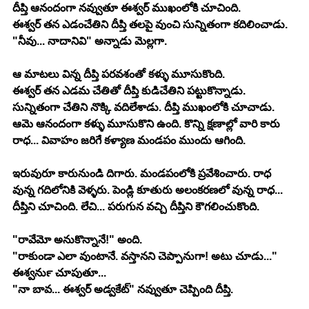
దీప్తి ఆనందంగా నవ్వుతూ ఈశ్వర్ ముఖంలోకి చూచింది.
ఈశ్వర్ తన ఎడంచేతిని దీప్తి తలపై వుంచి సున్నితంగా కదిలించాడు. 
"నీవు... నాదానివి" అన్నాడు మెల్లగా.
ఆ మాటలు విన్న దీప్తి పరవశంతో కళ్ళు మూసుకొంది.
ఈశ్వర్ తన ఎడమ చేతితో దీప్తి కుడిచేతిని పట్టుకొన్నాడు. 
సున్నితంగా చేతిని నొక్కి వదిలేశాడు. దీప్తి ముఖంలోకి చూచాడు. 
ఆమె ఆనందంగా కళ్ళు మూసుకొని ఉంది. కొన్ని క్షణాల్లో వారి కారు 
రాధ... వివాహం జరిగే కళ్యాణ మండపం ముందు ఆగింది.
ఇరువురూ కారునుండి దిగారు. మండపంలోకి ప్రవేశించారు. రాధ 
వున్న గదిలోనికి వెళ్ళరు. పెండ్లి కూతురు అలంకరణలో వున్న రాధ... 
దీప్తిని చూచింది. లేచి... పరుగున వచ్చి దీప్తిని కౌగలించుకొంది. 
"రావేమో అనుకొన్నానే!" అంది.
"రాకుండా ఎలా వుంటానే. వస్తానని చెప్పానుగా! అటు చూడు..."
ఈశ్వర్‍ను చూపుతూ...
"నా బావ... ఈశ్వర్ అడ్వకేట్" నవ్వుతూ చెప్పింది దీప్తి.