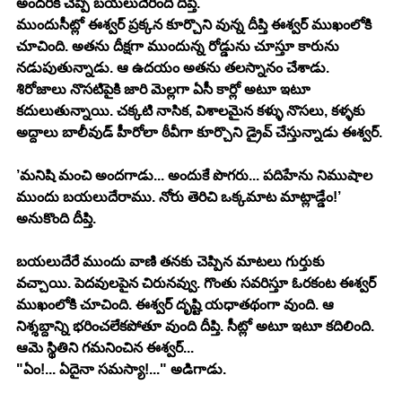
అందరికీ చెప్పి బయలుదేరింది దీప్తి.
ముందుసీట్లో ఈశ్వర్ ప్రక్కన కూర్చొని వున్న దీప్తి ఈశ్వర్ ముఖంలోకి 
చూచింది. అతను దీక్షగా ముందున్న రోడ్డును చూస్తూ కారును 
నడుపుతున్నాడు. ఆ ఉదయం అతను తలస్నానం చేశాడు. 
శిరోజాలు నొసటిపైకి జారి మెల్లగా ఏసీ కార్లో అటూ ఇటూ 
కదులుతున్నాయి. చక్కటి నాసిక, విశాలమైన కళ్ళు నొసలు, కళ్ళకు 
అద్దాలు బాలీవుడ్ హీరోలా ఠీవీగా కూర్చొని డ్రైవ్ చేస్తున్నాడు ఈశ్వర్.
’మనిషి మంచి అందగాడు... అందుకే పొగరు... పదిహేను నిముషాల 
ముందు బయలుదేరాము. నోరు తెరిచి ఒక్కమాట మాట్లాడ్డేం!’ 
అనుకొంది దీప్తి.
బయలుదేరే ముందు వాణి తనకు చెప్పిన మాటలు గుర్తుకు 
వచ్చాయి. పెదవులపైన చిరునవ్వు. గొంతు సవరిస్తూ ఓరకంట ఈశ్వర్ 
ముఖంలోకి చూచింది. ఈశ్వర్ దృష్టి యధాతథంగా వుంది. ఆ 
నిశ్శబ్దాన్ని భరించలేకపోతూ వుంది దీప్తి. సీట్లో అటూ ఇటూ కదిలింది. 
ఆమె స్థితిని గమనించిన ఈశ్వర్...
"ఏం!... ఏదైనా సమస్యా!..." అడిగాడు.