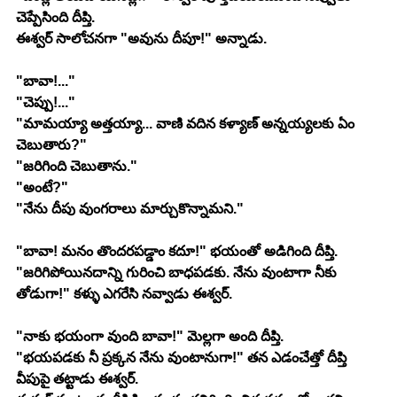
చెప్పేసింది దీప్తి.
ఈశ్వర్ సాలోచనగా "అవును దీపూ!" అన్నాడు.
"బావా!..."
"చెప్పు!..."
"మామయ్యా అత్తయ్యా... వాణి వదిన కళ్యాణ్ అన్నయ్యలకు ఏం 
చెబుతారు?"
"జరిగింది చెబుతాను."
"అంటే?"
"నేను దీపు వుంగరాలు మార్చుకొన్నామని."
"బావా! మనం తొందరపడ్డాం కదూ!" భయంతో అడిగింది దీప్తి.
"జరిగిపోయినదాన్ని గురించి బాధపడకు. నేను వుంటాగా నీకు 
తోడుగా!" కళ్ళు ఎగరేసి నవ్వాడు ఈశ్వర్.
"నాకు భయంగా వుంది బావా!" మెల్లగా అంది దీప్తి. 
"భయపడకు నీ ప్రక్కన నేను వుంటానుగా!" తన ఎడంచేత్తో దీప్తి 
వీపుపై తట్టాడు ఈశ్వర్.