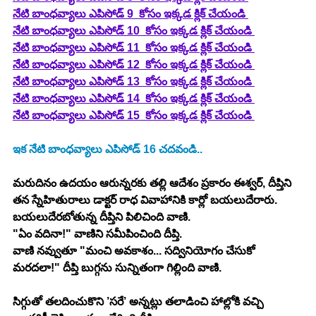
నేటి బాంధవ్యాలు ఎపిసోడ్ 9  కోసం ఇక్కడ క్లిక్ చేయండి 
నేటి బాంధవ్యాలు ఎపిసోడ్ 10  కోసం ఇక్కడ క్లిక్ చేయండి 
నేటి బాంధవ్యాలు ఎపిసోడ్ 11  కోసం ఇక్కడ క్లిక్ చేయండి 
నేటి బాంధవ్యాలు ఎపిసోడ్ 12  కోసం ఇక్కడ క్లిక్ చేయండి 
నేటి బాంధవ్యాలు ఎపిసోడ్ 13  కోసం ఇక్కడ క్లిక్ చేయండి 
నేటి బాంధవ్యాలు ఎపిసోడ్ 14  కోసం ఇక్కడ క్లిక్ చేయండి 
నేటి బాంధవ్యాలు ఎపిసోడ్ 15  కోసం ఇక్కడ క్లిక్ చేయండి 
ఇక నేటి బాంధవ్యాలు ఎపిసోడ్ 16 చదవండి..
మరుదినం ఉదయం ఆరున్నరకు తల్లి ఆదేశం ప్రకారం ఈశ్వర్, దీప్తిని 
తన స్నేహితురాలు డాక్టర్ రాధ వివాహానికి కార్లో బయలుదేరారు.
బయలుదేరబోతున్న దీప్తిని పిలిచింది వాణి.
"ఏం వదినా!" వాణిని సమీపించింది దీప్తి.
వాణి నవ్వుతూ "మంచి అవకాశం... సద్వినియోగం చేసుకో 
మరదలా!" దీప్తి బుగ్గను సున్నితంగా గిల్లింది వాణి.
సిగ్గుతో తలదించుకొని ’సరే’ అన్నట్లు తలాడించి హాల్లోకి వచ్చి 