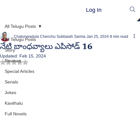
Log In
All Telugu Posts
Chaturveadula Chenchu Subbaiah Sarma
Jan 25, 2024
8 min read
All Telugu Posts
నేటి బాంధవ్యాలు ఎపిసోడ్ 16
Story
Updated:
Feb 15, 2024
Reviews
Rated NaN out of 5 stars.
Special Articles
Serials
Jokes
Kavithalu
Full Novels