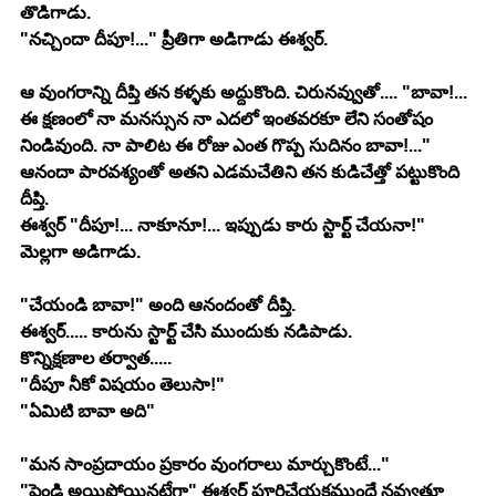
తొడిగాడు.
"నచ్చిందా దీపూ!..." ప్రీతిగా అడిగాడు ఈశ్వర్.
ఆ వుంగరాన్ని దీప్తి తన కళ్ళకు అద్దుకొంది. చిరునవ్వుతో.... "బావా!... 
ఈ క్షణంలో నా మనస్సున నా ఎదలో ఇంతవరకూ లేని సంతోషం 
నిండివుంది. నా పాలిట ఈ రోజు ఎంత గొప్ప సుదినం బావా!..." 
ఆనందా పారవశ్యంతో అతని ఎడమచేతిని తన కుడిచేత్తో పట్టుకొంది 
దీప్తి.
ఈశ్వర్ "దీపూ!... నాకూనూ!... ఇప్పుడు కారు స్టార్ట్ చేయనా!" 
మెల్లగా అడిగాడు.
"చేయండి బావా!" అంది ఆనందంతో దీప్తి.
ఈశ్వర్..... కారును స్టార్ట్ చేసి ముందుకు నడిపాడు.
కొన్నిక్షణాల తర్వాత.....
"దీపూ నీకో విషయం తెలుసా!"
"ఏమిటి బావా అది"
"మన సాంప్రదాయం ప్రకారం వుంగరాలు మార్చుకొంటే..."
"పెండ్లి అయిపోయినట్లేగా" ఈశ్వర్ పూర్తిచేయకముందే నవ్వుతూ 