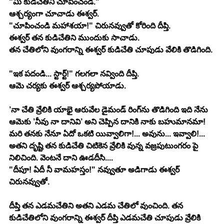
"మీ కుడిచేతిని చూపించండి."
ఆశ్చర్యంగా చూచాడు ఈశ్వర్.
"చూపించండి మహాశయా!" చిరునవ్వుతో కోరింది దీప్తి.
ఈశ్వర్ తన కుడిచేతిని ముందుకు సాచాడు.
తన చేతిలోని వుంగరాన్ని ఈశ్వర్ కుడిచేతి చూపుడు వేలికి తొడిగింది.
"ఇక పదండి... స్టార్ట్!" గలగలా నవ్వింది దీప్తి.
ఆమె చర్యకు ఈశ్వర్ ఆశ్చర్యపోయాడు.
’నా చేతి వ్రేలికి యాభై ఆరువేల డైమండ్ రింగ్‍ను తొడిగింది ఇది నేను 
ఆమెకు ’నీవు నా దానివి’ అని చెప్పిన దానికి నాకు బహుమానమా! 
మరి తనకు నేనూ ఏదో ఒకటి యివ్వాలిగా!... అవును... ఇవ్వాలి!... 
అతని దృష్టి తన కుడిచేతి చిటికెన వ్రేలికి వున్న వజ్రపుటుంగరం పై 
నిలిచింది. వెంటనే దాని ఊడదీసి....
"దీపూ! ఏదీ నీ వామహస్తం!" నవ్వుతూ అడిగాడు ఈశ్వర్ 
చిరునవ్వుతో. 
దీప్తి తన ఎడమచేతిని అతని ఎడమ చేతిలో వుంచింది. తన 
కుడిచేతిలోని వుంగరాన్ని ఈశ్వర్ దీప్తి ఎడమచేతి చూపుడు వ్రేలికి 