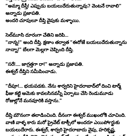
"అమ్మా దీప్తీ! ఎప్పుడు బయలుదేరుతున్నావు? వెంటనే రావాలి" 
అన్నాడు ప్రజాపతి.
అందరి చూపులూ దీప్తి వైపుకు మళ్ళాయి.
సెల్‍మూసి దూరంగా చేతిని జరిపి...
"నాన్న!" అంది దీప్తి. క్షణాం తర్వాత "ఈరోజే బయలుదేరుతున్నాను 
నాన్నా!" బేలగా మెల్లగా చెప్పింది దీప్తి.
"సరే!.... జాగ్రత్తగా రా!" అన్నాడు ప్రజాపతి.
ఈశ్వర్ దీప్తిని సమీపించాడు.
"దీపూ!... భయపడకు. నేను శార్వరిని హైదరాబాద్‍లో దించి టార్మ్ 
ఫీజు కట్టి ఆమెకు కావలసినవన్నీ ఏర్పాటు చేసి రెండుమూడు 
రోజుల్లోనే మనవూరికి వస్తాను."
దీప్తి మౌనంగా తలాడించింది. దీనంగా ఈశ్వర్ ముఖంలోకి చూచింది. 
వాణి వాళ్ళ కారు మరో ప్రైవేట్ టాక్సీలో అందరూ ఎయిర్‍పోర్టుకు 
బయలుదేరారు. ఈశ్వర్, శార్వరి హైదరాబాదు వైపు, హరికృష్ణ, 