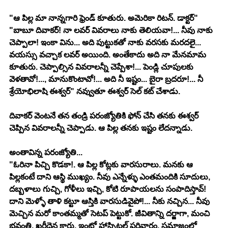
"ఆ పిల్ల మా నాన్నగారి ఫ్రెండ్ కూతురు. అమెరికా రిటన్. డాక్టర్"
"బాబూ దివాకర్! నా లవర్ వివరాలు నాకు తెలియవా!... నీవు నాకు 
చెప్పాలా! ఇంకా విను... అది పుట్టుకతో నాకు వరసకు మరదలై... 
వయస్సు వచ్చాక లవర్ అయింది. అంతేకాదు అది నా మేనమామ 
కూతురు. చెప్పాల్సిన వివరాలన్నీ చెప్పేశా!... పెండ్లి చూపులకు 
వెళతావో!..., మానుకొంటావో!... అది నీ ఇష్టం... బైరా బ్రదరూ!... నీ 
శ్రేయోభిలాషి ఈశ్వర్" నవ్వుతూ ఈశ్వర్ సెల్ కట్ చేశాడు.
దివాకర్ వెంటనే తన తండ్రి పరంజ్యోతికి ఫోన్ చేసి తనకు ఈశ్వర్ 
చెప్పిన వివరాలన్నీ చెప్పాడు. ఆ పిల్ల తనకు ఇష్టం లేదన్నాడు.
అంతావిన్న పరంజ్యోతి...
"ఓరినా పిచ్చి కొడకా!. ఆ పిల్ల కోట్లకు వారసురాలు. మనకు ఆ 
పిల్లకంటే దాని ఆస్థి ముఖ్యం. నీవు ఎన్నేళ్ళు ఎంతమందికి సూదులు, 
దబ్బళాలు గుచ్చి, గోళీలు ఇచ్చి, కోటి రూపాయలను సంపాదిస్తావ్! 
దాని మెళ్ళో తాళి కట్టూ ఆస్తికి వారసుడివైపో!... నీకు నచ్చిన... నీవు 
మెచ్చిన మరో కాంతమ్మతో సెటప్ పెట్టుకో. జీవితాన్ని దర్జాగా, మంచి 
భవంతి, ఖరీదైన కార్లు, ఇంట్లో హాస్పిటల్ పరివారం, సమాజంలో 