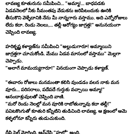
లావణ్య కూతురును సమీపించి... "అమ్మా!... బాధపడకు 
ఏడవనెలలో నీకు సీమంతపు వేడుకను జరిపేటందుకు ఊరికి 
తీసుకొని వెళ్ళేదానికి నేను మీ నాన్నగారు వస్తాము. అది ఎన్నోరోజులు 
లేదు కదా. రెండు నెలలు,... తల్లీ ఆరోగ్యం జాగ్రత్త!" అనునయంగా 
చెప్పింది లావణ్య.
హరికృష్ణ కళ్యాణ్‍ను సమీపించి "అల్లుడుగారూ! అమ్మాయిని 
జాగ్రత్తగా చూచుకోండి. మేము ఏడవ మాసంలో వస్తాము" మెల్లగా 
చెప్పాడు.
"అలాగే మామయ్యగారూ!" వినయంగా చెప్పాడు కళ్యాణ్. 
"ఈవారం రోజులు మనమంతా కలిసి వుండడం వలన నాకు మన 
వూరు... పరిసరాలు, పదేపదే గుర్తుకు వచ్చాయి అమ్మా!" 
ఆనందాశ్రువులతో చెప్పింది వాణి.
"మరో రెండు నెలల్లో మన వూరికి రాబోతున్నావు కదా తల్లీ!" 
పవిటకొంగుతో కూతురి కన్నీటిని తుడిచింది లావణ్య. ఆ క్షణంలో ఆమె 
కళ్ళలోనూ కన్నీరు తుడుచుకుంది.
దీప్తి సెల్ మ్రోగింది. ఆన్‍చేసి "హలో" అంది.