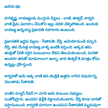
జరిగిన కథ:
హరికృష్ణ, లావణ్యలకు ముగ్గురు పిల్లలు - వాణి, ఈశ్వర్, శార్వరి. 
వాణి ప్రేమ వివాహం చేసుకొని ఇల్లు వదిలి వెళ్ళిపోతుంది. అందుకు 
లావణ్య అన్నయ్య ప్రజాపతి సహకారం ఉంటుంది. 
ప్రజాపతికి ఇద్దరు పిల్లలు - సీతాపతి, దీప్తి. అమెరికానుండి వచ్చిన 
దీప్తి, తన మేనత్త లావణ్య వాళ్ళ ఇంటికి వస్తుంది. అక్కడ తమ 
తండ్రితో వీరికి సరైన సంబంధాలు లేవని తెలుసుకుంటుంది. మిగతా 
అందరూ తనతో మామూలుగా ఉన్నా, బావ ఈశ్వర్ కి మాత్రం కోపం 
ఉన్నట్లు గ్రహిస్తుంది. 
శార్వరితో ఆమె అక్క వాణి తన తండ్రికి ఉత్తరం రాసిన విషయాన్ని 
చెబుతాడు సీతాపతి. 
వాణిని న్యూస్ రీడర్ గా చూసి ఆమె కుటుంబ సభ్యులు 
సంతోషిస్తారు. అందరూ ఢిల్లీకి వెళ్లాలనుకుంటారు. దీప్తి కూడా వారితో 
వస్తానంటుంది. శార్వరికి దూరంగా ఉండమని సీతాపతికి మృదువుగా 