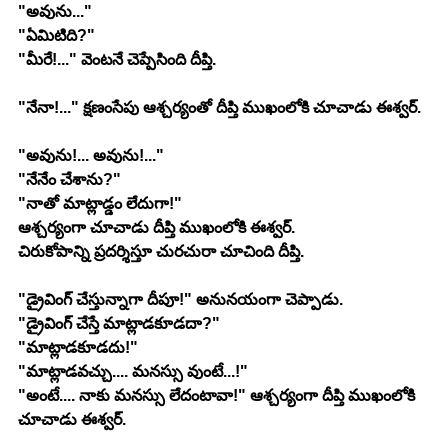
"అవును..."
"ఏమిటిది?"
"మీరే!..." వెంటనే చెప్పేసింది దీప్తి.
"నేనా!..." క్షణంసేపు ఆశ్చర్యంతో దీప్తి ముఖంలోకి చూచాడు ఈశ్వర్.
"అవును!... అవును!..."
"నేనేం చేశాను?"
"నాతో మాట్లాడ్డం లేదుగా!"
ఆశ్చర్యంగా చూచాడు దీప్తి ముఖంలోకి ఈశ్వర్.
చిరుకోపాన్ని ప్రదర్శిస్తూ చురచురా చూచింది దీప్తి.
"డ్రైవింగ్ చేస్తున్నాగా దీపూ!" అనునయంగా చెప్పాడు.
"డ్రైవింగ్ చేస్తే మాట్లాడకూడదా?"
"మాట్లాడకూడదు!"
"మాట్లాడవచ్చు.... మనస్సు వుంటే...!"
"అంటే.... నాకు మనస్సు లేదంటావా!" ఆశ్చర్యంగా దీప్తి ముఖంలోకి 
చూచాడు ఈశ్వర్.