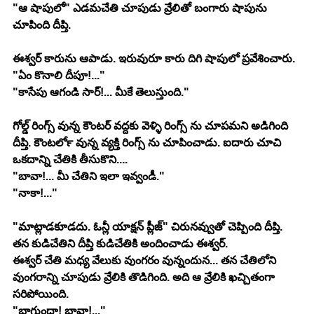
"ఆ షాపులో" ఎడమచేతి చూపుడు వ్రేలితో బంగారు షాపును 
చూపింది దీప్తి.
ఈశ్వర్ కారును ఆపాడు. ఇరువురూ కారు దిగి షాపులో ప్రవేశించారు.
"ఏం కొనాలి దీపూ!..."
"కాసేపు ఆగండి సార్!... మీకే తెలుస్తుంది."
గోల్డ్ రింగ్స్ వున్న కౌంటర్ వద్దకు వెళ్ళి రింగ్స్ ను చూపమని అడిగింది 
దీప్తి. కౌంటర్‍లో వున్న వ్యక్తి రింగ్స్ ను చూపించాడు. ఐదారు చూచి 
ఒకదాన్ని చేతికి తీసుకొని....
"బావా!... మీ చేతిని ఇలా ఇవ్వండీ."
"నాకా!..."
"మాట్లాడకూడదు. ఓన్లీ యాక్షన్ ప్లీజ్" చిరునవ్వుతో చెప్పింది దీప్తి. 
తన కుడిచేతిని దీప్తి కుడిచేతికి అందించాడు ఈశ్వర్.
ఈశ్వర్ చేతి మధ్య వేలుకు వుంగరం వున్నందున... తన చేతిలోని 
వుంగరాన్ని చూపుడు వ్రేలికి తొడిగింది. అది ఆ వ్రేలికి ఖచ్చితంగా 
సరిపోయింది.
"బాగుందా! బావా!..."