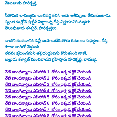
చెబుతాడు హరికృష్ణ. 
సీతాపతి లావణ్యను ఇంటివద్ద కలిసి ఆమె ఆశీస్సులు తీసుకుంటాడు. 
స్వంత ఊర్లోనే ప్రాక్టీస్ పెట్టాలన్న దీప్తి నిర్ణయానికి మద్దతు 
తెలుపుతారు ఈశ్వర్, హరికృష్ణలు.
వాణిని కలవడానికి ఢిల్లీ బయలుదేరుతారు కుటుంబ సభ్యులు. దీప్తి 
కూడా వారితో వెళ్తుంది.
తనను క్షమించమని తల్లిదండ్రులను కోరుతుంది వాణి.
అల్లుడు కళ్యాణ్ మంచివాడని గ్రహిస్తారు హరికృష్ణ, లావణ్య.
నేటి బాంధవ్యాలు ఎపిసోడ్ 1  కోసం ఇక్కడ క్లిక్ చేయండి
నేటి బాంధవ్యాలు ఎపిసోడ్ 2  కోసం ఇక్కడ క్లిక్ చేయండి 
నేటి బాంధవ్యాలు ఎపిసోడ్ 3  కోసం ఇక్కడ క్లిక్ చేయండి 
నేటి బాంధవ్యాలు ఎపిసోడ్ 4  కోసం ఇక్కడ క్లిక్ చేయండి 
నేటి బాంధవ్యాలు ఎపిసోడ్ 5  కోసం ఇక్కడ క్లిక్ చేయండి 
నేటి బాంధవ్యాలు ఎపిసోడ్ 6  కోసం ఇక్కడ క్లిక్ చేయండి 
నేటి బాంధవ్యాలు ఎపిసోడ్ 7  కోసం ఇక్కడ క్లిక్ చేయండి 
నేటి బాంధవ్యాలు ఎపిసోడ్ 8  కోసం ఇక్కడ క్లిక్ చేయండి 