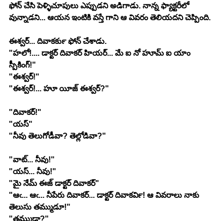
ఫోన్ చేసి పెళ్ళిచూపులు ఎప్పుడని అడిగాడు. నాన్న ఫ్యాక్టరీలో 
వున్నాడని... ఆయన ఇంటికి వస్తే గాని ఆ వివరం తెలియదని చెప్పింది.
ఈశ్వర్... దివాకర్‍కు ఫోన్ చేశాడు.
"హలో!.... డాక్టర్ దివాకర్ హియర్... మే ఐ నో హూమ్ ఐ యాం 
స్పీకింగ్!"
"ఈశ్వర్!"
"ఈశ్వర్!... హూ యీజ్ ఈశ్వర్?"
"దివాకర్!"
"యస్"
"నీవు తెలుగోడీవా? తెల్లోడివా?"
"వాట్... నీవు!"
"యస్... నీవు!"
"మై నేమ్ ఈజ్ డాక్టర్ దివాకర్"
"ఆఁ... ఆఁ... నీపేరు దివాకర్... డాక్టర్ దివాకర్‍వి! ఆ వివరాలు నాకు 
తెలుసు తమ్ముడూ!"
"తమ్ముడా?"