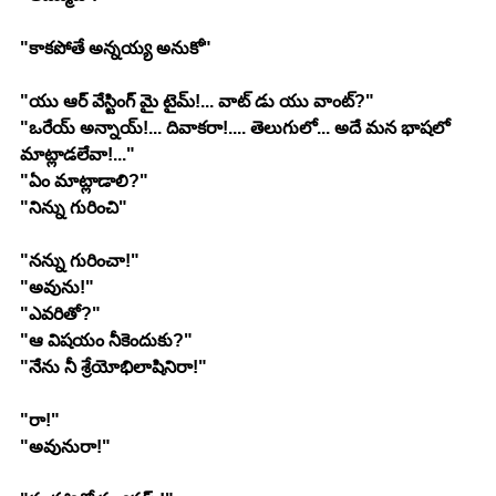
"కాకపోతే అన్నయ్య అనుకో"
"యు ఆర్ వేస్టింగ్ మై టైమ్!... వాట్ డు యు వాంట్?"
"ఒరేయ్ అన్నాయ్!... దివాకరా!.... తెలుగులో... అదే మన భాషలో 
మాట్లాడలేవా!..."
"ఏం మాట్లాడాలి?"
"నిన్ను గురించి"
"నన్ను గురించా!"
"అవును!"
"ఎవరితో?"
"ఆ విషయం నీకెందుకు?"
"నేను నీ శ్రేయోభిలాషినిరా!"
"రా!"
"అవునురా!"