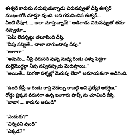
ఈశ్వర్ కారును నడుపుతున్నాడు చిరునవ్వుతో దీప్తి ఈశ్వర్ 
ముఖంలోకి చూస్తూ వుంది. అది గమనించిన ఈశ్వర్...
ఏంటి దీపూ!..... అలా చూస్తున్నావ్!" అడిగాడు చిరునవ్వుతో తనూ 
నవ్వుతూ...
"ఏమీ లేదన్నట్లు తలూపింది దీప్తి.
"నీవు నవ్వితే... చాలా బాగుంటావు దీపు."
"అలాగా"
"అవును... నీపై వరుసన వున్న మధ్య రెండు పళ్ళు పెద్దగా 
మల్లెమొగ్గల్లా నీవు నవ్వినప్పుడు మెరుస్తాయి."
"అయితే... మిగతా పళ్ళల్లో మెరుపు లేదా" అమాయకంగా అడిగింది.
"ఉంది దీప్తీ ఆ రెండు కాస్త వెడల్పు కాబట్టి అవి ప్రత్యేక ఆకర్షణ."
రోడ్డు ప్రక్కన వరుసగా ఉన్న బంగారు షాప్స్ ను చూచింది దీప్తి.
"బావా!.... కారును ఆపండి"
"ఎందుకు?"
"చిన్నపని వుంది"
"ఎక్కడ?"