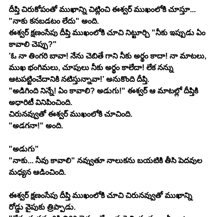
దీప్తి చిరుకోపంతో ముఖాన్ని చిట్లించి ఈశ్వర్ ముఖంలోకి చూస్తూ... 
"నాకు కనబడటం లేదు" అంది.
ఈశ్వర్ క్షణంసేపు దీప్తి ముఖంలోకి చూచి నిట్టూర్చి "నీకు ఇప్పుడు ఏం 
కావాలి చెప్పు?"
’ఓ నా తింగరి బావా! నేను చెబితే గాని నీకు అర్థం కాదా! నా మాటలు, 
ముఖ భంగిమలు, చూపులు నీకు అర్థం కాలేదా! లేక నన్ను 
ఆటపట్టించేదానికి నటిస్తున్నావా!’ అనుకొంది దీప్తి.
"అడిగింది నిన్నే! ఏం కావాలి? అడుగు!" ఈశ్వర్ ఆ మాటల్లో దీప్తికి 
అధారిటీ వినిపించింది.
చిరునవ్వుతో ఈశ్వర్ ముఖంలోకి చూచింది.
"అడగనా!" అంది.
"అడుగు"
"నాకు... నీవు కావాలి" నవ్వుతూ నాలుకను బయటికి తీసి పెదవుల 
మధ్యన ఆడించింది.
ఈశ్వర్ క్షణంసేపు దీప్తి ముఖంలోకి చూచి చిరునవ్వుతో ముఖాన్ని 
రోడ్డు వైపుకు త్రిప్పాడు.