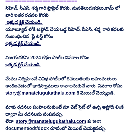
===========================
సిహెచ్. సీఎస్. శర్మ గారి ప్రొఫైల్ కొరకు, మనతెలుగుకథలు.కామ్ లో 
వారి ఇతర రచనల కొరకు 
 ఇక్కడ క్లిక్ చేయండి. 
యూట్యూబ్ లోకి అప్లోడ్ చేయబడ్డ సిహెచ్. సీఎస్. శర్మ  గారి కథలకు 
సంబంధించిన  ప్లే లిస్ట్ కోసం 
ఇక్కడ క్లిక్ చేయండి.
విజయదశమి 2024 కథల పోటీల వివరాల కోసం
ఇక్కడ క్లిక్ చేయండి.
మేము నిర్వహించే వివిధ పోటీలలో రచయితలకు బహుమతులు 
అందించడంలో భాగస్వాములు కావాలనుకునే వారు  వివరాల కోసం 
story@manatelugukathalu.com
 కి మెయిల్ చెయ్యండి.
మాకు రచనలు పంపాలనుకుంటే మా వెబ్ సైట్ లో ఉన్న అప్లోడ్ లింక్ 
ద్వారా మీ రచనలను పంపవచ్చు.
లేదా  
story@manatelugukathalu.com
 కు text 
document/odt/docx రూపంలో మెయిల్ చెయ్యవచ్చు. 