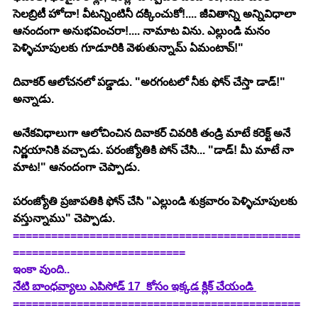
సెలబ్రిటీ హోదా! వీటన్నింటినీ దక్కించుకో!.... జీవితాన్ని అన్నివిధాలా 
ఆనందంగా అనుభవించరా!.... నామాట విను. ఎల్లుండి మనం 
పెళ్ళిచూపులకు గూడూరికి వెళుతున్నామ్ ఏమంటావ్!"
దివాకర్ ఆలోచనలో పడ్డాడు. "అరగంటలో నీకు ఫోన్ చేస్తా డాడ్!" 
అన్నాడు.
అనేకవిధాలుగా ఆలోచించిన దివాకర్ చివరికి తండ్రి మాటే కరెక్ట్ అనే 
నిర్ణయానికి వచ్చాడు. పరంజ్యోతికి పోన్ చేసి... "డాడ్! మీ మాటే నా 
మాట!" ఆనందంగా చెప్పాడు.
పరంజ్యోతి ప్రజాపతికి ఫోన్ చేసి "ఎల్లుండి శుక్రవారం పెళ్ళిచూపులకు 
వస్తున్నాము" చెప్పాడు.
=============================================
===========================
ఇంకా వుంది..
నేటి బాంధవ్యాలు ఎపిసోడ్ 17  కోసం ఇక్కడ క్లిక్ చేయండి 
=============================================