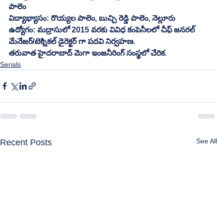
పాలెం 
విద్యాభ్యాసం: రొయ్యల పాలెం, బుచ్చి రెడ్డి పాలెం, నెల్లూరు
ఉద్యోగం: మద్రాసులో 2015 వరకు వివిధ కంపెనీలలో చీఫ్ జనరల్ 
మేనేజర్/టెక్నికల్ డైరెక్టర్ గా పదవి నిర్వహణ.
తరువాత హైదరాబాద్ మెగా ఇంజనీరింగ్ సంస్థలో చేరిక.
Serials
See All
Recent Posts