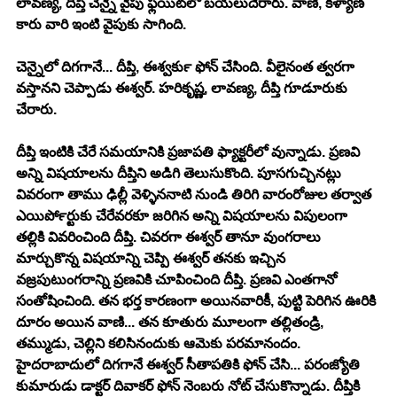
లావణ్య, దీప్తి చెన్నై వైపు ఫ్లయిట్‍లో బయలుదేరారు. వాణి, కళ్యాణ్ 
కారు వారి ఇంటి వైపుకు సాగింది.
చెన్నైలో దిగగానే... దీప్తి, ఈశ్వర్‍కు ఫోన్ చేసింది. వీలైనంత త్వరగా 
వస్తానని చెప్పాడు ఈశ్వర్. హరికృష్ణ, లావణ్య, దీప్తి గూడూరుకు 
చేరారు.
దీప్తి ఇంటికి చేరే సమయానికి ప్రజాపతి ఫ్యాక్టరీలో వున్నాడు. ప్రణవి 
అన్ని విషయాలను దీప్తిని అడిగి తెలుసుకొంది. పూసగుచ్చినట్లు 
వివరంగా తాము ఢిల్లీ వెళ్ళిననాటి నుండి తిరిగి వారంరోజుల తర్వాత 
ఎయిర్‍పోర్టుకు చేరేవరకూ జరిగిన అన్ని విషయాలను విపులంగా 
తల్లికి వివరించింది దీప్తి. చివరగా ఈశ్వర్ తానూ వుంగరాలు 
మార్చుకొన్న విషయాన్ని చెప్పి ఈశ్వర్ తనకు ఇచ్చిన 
వజ్రపుటుంగరాన్ని ప్రణవికి చూపించింది దీప్తి. ప్రణవి ఎంతగానో 
సంతోషించింది. తన భర్త కారణంగా అయినవారికీ, పుట్టి పెరిగిన ఊరికి 
దూరం అయిన వాణి... తన కూతురు మూలంగా తల్లితండ్రి, 
తమ్ముడు, చెల్లిని కలిసినందుకు ఆమెకు పరమానందం. 
హైదరాబాదులో దిగగానే ఈశ్వర్ సీతాపతికి ఫోన్ చేసి... పరంజ్యోతి 
కుమారుడు డాక్టర్ దివాకర్ ఫోన్ నెంబరు నోట్ చేసుకొన్నాడు. దీప్తికి 