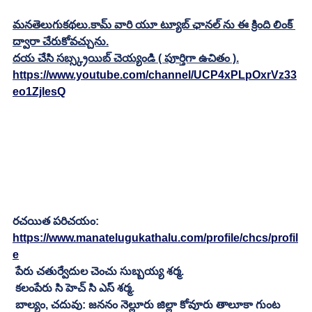
మనతెలుగుకథలు.కామ్ వారి యూ ట్యూబ్ ఛానల్ ను ఈ క్రింది లింక్ 
ద్వారా చేరుకోవచ్చును.
దయ చేసి సబ్స్క్రయిబ్ చెయ్యండి ( పూర్తిగా ఉచితం ).
https://www.youtube.com/channel/UCP4xPLpOxrVz33
eo1ZjlesQ
రచయిత పరిచయం:
https://www.manatelugukathalu.com/profile/chcs/profil
e
 పేరు చతుర్వేదుల చెంచు సుబ్బయ్య శర్మ.
 కలంపేరు సి హెచ్ సి ఎస్ శర్మ.
 బాల్యం, చదువు: జననం నెల్లూరు జిల్లా కోవూరు తాలూకా గుంట 