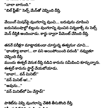
"చాలా బాగుంది."
"బిల్ ప్లీజ్!" సెల్స్ మేన్‍తో చెప్పింది దీప్తి.
వేయింగ్ మిషన్‍పై వుంగరాన్ని వుంచి.... బరువును చూపించి 
ఐదునిముషాల్లో బిల్లును వుంగరాన్ని వుంచిన చిన్నబాక్స్ ను సెల్స్ 
మెన్ దీప్తికి అందించాడు. కార్డు ద్వారా పేమెంట్ చేసింది దీప్తి.
తననే పరీక్షగా మాట్లాడకుండా చూస్తున్న ఈశ్వర్‍ను చూచి....
"థాంక్యూ బావా!... నా పని అయిపోయింది పదండి" నవ్వుతూ 
చెప్పింది దీప్తి.
ముందు ఈశ్వర్ వెనుక దీప్తి నడిచి కారును సమీపించి కూర్చున్నారు. 
ఈశ్వర్ కారును స్టార్ట్ చేయబోయాడు.
"బావా!... వన్ మినిట్!"
"వన్ మినిట్ ఆ!..."
"అవును..."
"వన్ మినిట్‍లో ఏం చేస్తావ్!"
పాకెట్‍ను విప్పి వుంగరాన్ని చేతికి తీసుకొంది దీప్తి.