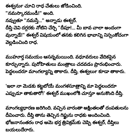
ఈశ్వర్‍ను చూచి రాధ చేతులు జోడించింది.
"నమస్కారమండీ!" అంది.
నవ్వుతూ "నమస్తే..." అన్నాడు ఈశ్వర్.
దీప్తి చెవి దగ్గరకు నోటిని చేర్చి "దీపూ!... మీ బావ చాలా అందంగా 
వున్నాడే!" ఈశ్వర్ విషయంలో తనకు కలిగిన భావాన్ని నిస్సంకోచంగా 
వెల్లడించింది రాధ.
ముహూర్త సమయం ఆసన్నమయింది. వధూవరులు వేదికపైన 
కూర్చున్నారు. పురోహితులు మంత్రాలు చదవడం ప్రారంభించారు. 
పెద్దలందరూ మాంగల్యాన్ని తాకారు. దీప్తి, ఈశ్వర్‍లు కూడా తాకారు.
’ఇలా నా మెడకు కట్టబోయే మంగళసూత్రాన్ని మా పెద్దలందరూ 
ఎప్పుడూ తాకుతారో!’ ఈశ్వర్ ముఖంలోకి చూస్తూ అనుకొంది దీప్తి.
మాంగల్యధారణ జరిగింది. వచ్చిన వారంతా అక్షింతలతో దంపతులను 
దీవించారు. దీప్తి తాను తెచ్చిన గిఫ్టును రాధకు అందించింది. 
భోజనానంతరం రాధ ఆమె భర్త త్రివిక్రమ్‍కు చెప్పి ఈశ్వర్, దీప్తిలు 
బయలుదేరారు.