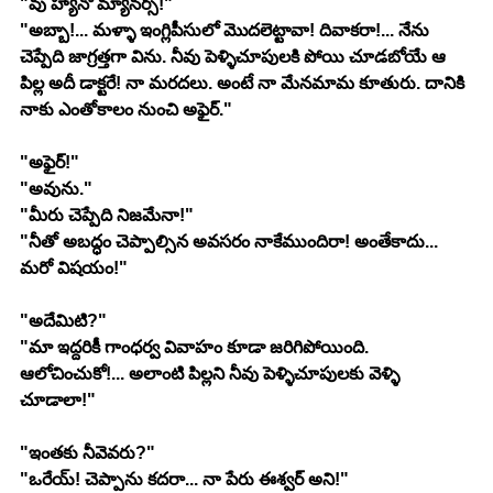
"వు హ్యానో మ్యానర్స్!"
"అబ్బా!... మళ్ళా ఇంగ్లిపీసులో మొదలెట్టావా! దివాకరా!... నేను 
చెప్పేది జాగ్రత్తగా విను. నీవు పెళ్ళిచూపులకి పోయి చూడబోయే ఆ 
పిల్ల అదీ డాక్టరే! నా మరదలు. అంటే నా మేనమామ కూతురు. దానికి 
నాకు ఎంతోకాలం నుంచి అఫైర్."
"అఫైర్!"
"అవును."
"మీరు చెప్పేది నిజమేనా!"
"నీతో అబద్ధం చెప్పాల్సిన అవసరం నాకేముందిరా! అంతేకాదు... 
మరో విషయం!"
"అదేమిటి?"
"మా ఇద్దరికీ గాంధర్వ వివాహం కూడా జరిగిపోయింది. 
ఆలోచించుకో!... అలాంటి పిల్లని నీవు పెళ్ళిచూపులకు వెళ్ళి 
చూడాలా!"
"ఇంతకు నీవెవరు?"
"ఒరేయ్! చెప్పాను కదరా... నా పేరు ఈశ్వర్ అని!"