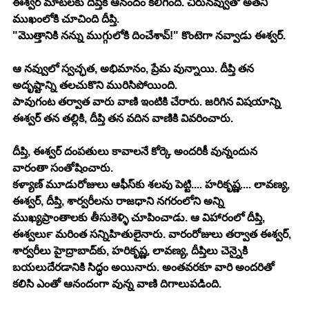
ఈశ్వర్ మాటలకు దీప్తికి ఆనందం కలిగింది. చిరునవ్వుతో అతని 
ముఖంలోకి చూచింది దీప్తి.
"మొత్తానికి నన్ను ముగ్గులోకి దించేశావ్!" కొంటెగా నవ్వాడు ఈశ్వర్. 
ఆ నవ్వులో స్వచ్ఛత, అభిమానం, ప్రేమ వున్నాయి. దీప్తి తన 
అదృష్టాన్ని తలచుకొని మురిసిపోయింది.
పావుగంట తర్వాత వారు వాణి ఇంటికి చేరారు. జరిగిన విషయాన్ని 
ఈశ్వర్ తన తల్లికి, దీప్తి తన వదిన వాణికి వివరించారు.
దీప్తి, ఈశ్వర్ దంపతులు కావాలనే కోర్కె అందరికీ వున్నందున 
వారంతా సంతోషించారు.
కళ్యాణ్ మూడురోజులు ఆఫీస్‍కు శలవు పెట్టి.... హరికృష్ణ.... లావణ్య, 
ఈశ్వర్, దీప్తి, శార్వరీలను రాజధాని నగరంలోని అన్ని 
ముఖ్యప్రాంతాలకు తీసుకెళ్ళి చూపించాడు. ఆ విహారంలో దీప్తి, 
ఈశ్వర్‍లు మరింత సన్నిహితులైనారు. వారంరోజులు తర్వాత ఈశ్వర్, 
శార్వరీలు హైద్రాబాద్‍కు, హరికృష్ణ, లావణ్య, దీప్తిలు చెన్నైకి 
బయలుదేరడానికి సిద్ధం అయినారు. అంతవరకూ వారి అందరితో 
కలిసి ఎంతో ఆనందంగా వున్న వాణి దిగాలుపడింది.