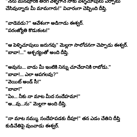
"నేను మనవూరికి తిరిగి వెళ్ళగానే నాకు పెళ్ళిచూపులు ఏర్పాటు 
చేసివున్నారు మీ మామగారు!" విచారంగా చెప్పింది దీప్తి.
"వాడెవడు?" ఆవేశంగా అడిగాడు ఈశ్వర్.
"పరంజ్యోతి కొడుకంట!"
"ఆ పెళ్ళిచూపులు జరుగవు" మెల్లగా సాలోచనగా చెప్పాడు ఈశ్వర్.
"బావా!..." ఆశ్చర్యంతో అంది దీప్తి.
"అవును... వాడు మీ ఇంటికి నిన్ను చూచేదానికి రాబోడు."
"బావా!... ఎలా ఆపగలవు?"
"వెయిట్ అండ్ సీ!"
"బావా!"
"ఏం... నీకు నా మాట మీద సందేహమా!"
"అ...వు...ను" మెల్లగా అంది దీప్తి.
"నా మాట నమ్ము. సందేహపడకు దీపూ!" తన ఎడం చేతిని దీప్తి 
కుడిచేతిపై వుంచాడు ఈశ్వర్.