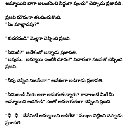
అమ్మాయిని బాగా అలంకరించి సిద్దంగా వుంచు" చెప్పాడు ప్రజాపతి.
ప్రణవి మౌనంగా తలదించుకొంది.
"ఏం మాట్లాడవు?"
"కుదరదండి" మెల్లగా చెప్పింది ప్రణవి.
"ఏమిటీ?" ఆవేశంతో అన్నాడు ప్రజాపతి.
"అవును... అమ్మాయి ఇంటికి దూరం!" విచారంగా నటనతో చెప్పింది 
ప్రణవి.
"నీవు చెప్పేది నిజమేనా!" ఆవేశంగా అడిగాడు ప్రజాపతి.
"ఏమిటండీ మీరు అలా అడుగుతున్నారు? కావాలంటే మీరే మీ 
అమ్మాయిని అడగండి" ఎంతో అమాయకంగా చెప్పింది ప్రణవి.
"ఛీ...ఛీ... నేనేమిటే అమ్మాయిని అడిగేది!" ముఖం చిట్లించి చెప్పాడు 
ప్రజాపతి.