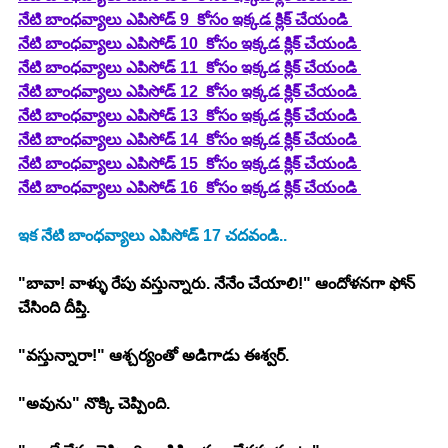
నేటి బాంధవ్యాలు ఎపిసోడ్ 9  కోసం ఇక్కడ క్లిక్ చేయండి 
నేటి బాంధవ్యాలు ఎపిసోడ్ 10  కోసం ఇక్కడ క్లిక్ చేయండి 
నేటి బాంధవ్యాలు ఎపిసోడ్ 11  కోసం ఇక్కడ క్లిక్ చేయండి 
నేటి బాంధవ్యాలు ఎపిసోడ్ 12  కోసం ఇక్కడ క్లిక్ చేయండి 
నేటి బాంధవ్యాలు ఎపిసోడ్ 13  కోసం ఇక్కడ క్లిక్ చేయండి 
నేటి బాంధవ్యాలు ఎపిసోడ్ 14  కోసం ఇక్కడ క్లిక్ చేయండి 
నేటి బాంధవ్యాలు ఎపిసోడ్ 15  కోసం ఇక్కడ క్లిక్ చేయండి 
నేటి బాంధవ్యాలు ఎపిసోడ్ 16  కోసం ఇక్కడ క్లిక్ చేయండి 
ఇక నేటి బాంధవ్యాలు ఎపిసోడ్ 17 చదవండి..
"బావా! వాళ్ళు రేపు వస్తున్నారు. నేనేం చేయాలి!" ఆందోళనగా ఫోన్ 
చేసింది దీప్తి.
"వస్తున్నారా!" ఆశ్చర్యంతో అడిగాడు ఈశ్వర్.
"అవును" నొక్కి చెప్పింది.