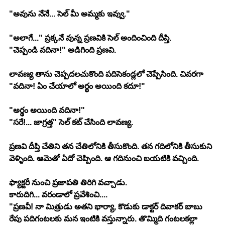
"అవును నేనే... సెల్ మీ అమ్మకు ఇవ్వు."
"అలాగే..." ప్రక్కనే వున్న ప్రణవికి సెల్ అందించింది దీప్తి.
"చెప్పండి వదినా!" అడిగింది ప్రణవి.
లావణ్య తాను చెప్పదలచుకొంది పదిసెకండ్లలో చెప్పేసింది. చివరగా 
"వదినా! ఏం చేయాలో అర్థం అయింది కదూ!"
"అర్థం అయింది వదినా!"
"సరే!... జాగ్రత్త" సెల్ కట్ చేసింది లావణ్య.
ప్రణవి దీప్తి చేతిని తన చేతిలోనికి తీసుకొంది. తన గదిలోనికి తీసుకుని 
వెళ్ళింది. ఆమెతో ఏదో చెప్పింది. ఆ గదినుంచి బయటికి వచ్చింది.
ఫ్యాక్టరీ నుంచి ప్రజాపతి తిరిగి వచ్చాడు.
కారుదిగి... వరండాలో ప్రవేశించి....
"ప్రణవీ! నా మిత్రుడు అతని భార్యా, కొడుకు డాక్టర్ దివాకర్ బాబు 
రేపు పదిగంటలకు మన ఇంటికి వస్తున్నారు. తొమ్మిది గంటలకల్లా 