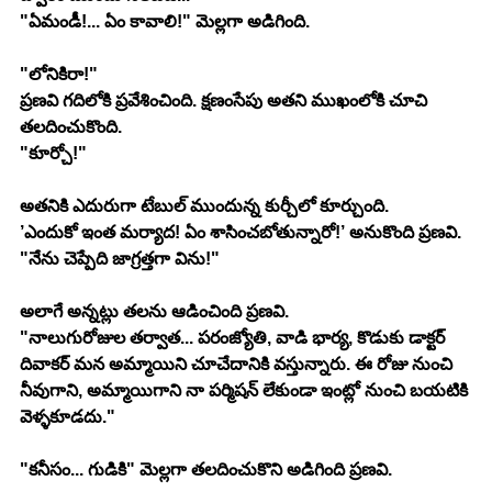
"ఏమండీ!... ఏం కావాలి!" మెల్లగా అడిగింది.
"లోనికిరా!"
ప్రణవి గదిలోకి ప్రవేశించింది. క్షణంసేపు అతని ముఖంలోకి చూచి 
తలదించుకొంది.
"కూర్చో!"
అతనికి ఎదురుగా టేబుల్ ముందున్న కుర్చీలో కూర్చుంది. 
’ఎందుకో ఇంత మర్యాద! ఏం శాసించబోతున్నారో!’ అనుకొంది ప్రణవి.
"నేను చెప్పేది జాగ్రత్తగా విను!"
అలాగే అన్నట్లు తలను ఆడించింది ప్రణవి.
"నాలుగురోజుల తర్వాత... పరంజ్యోతి, వాడి భార్య, కొడుకు డాక్టర్ 
దివాకర్ మన అమ్మాయిని చూచేదానికి వస్తున్నారు. ఈ రోజు నుంచి 
నీవుగాని, అమ్మాయిగాని నా పర్మిషన్ లేకుండా ఇంట్లో నుంచి బయటికి 
వెళ్ళకూడదు."
"కనీసం... గుడికి" మెల్లగా తలదించుకొని అడిగింది ప్రణవి.