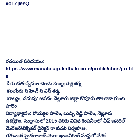
eo1ZjlesQ
రచయిత పరిచయం:
https://www.manatelugukathalu.com/profile/chcs/profil
e
 పేరు చతుర్వేదుల చెంచు సుబ్బయ్య శర్మ.
 కలంపేరు సి హెచ్ సి ఎస్ శర్మ.
 బాల్యం, చదువు: జననం నెల్లూరు జిల్లా కోవూరు తాలూకా గుంట 
పాలెం 
విద్యాభ్యాసం: రొయ్యల పాలెం, బుచ్చి రెడ్డి పాలెం, నెల్లూరు
ఉద్యోగం: మద్రాసులో 2015 వరకు వివిధ కంపెనీలలో చీఫ్ జనరల్ 
మేనేజర్/టెక్నికల్ డైరెక్టర్ గా పదవి నిర్వహణ.
తరువాత హైదరాబాద్ మెగా ఇంజనీరింగ్ సంస్థలో చేరిక.