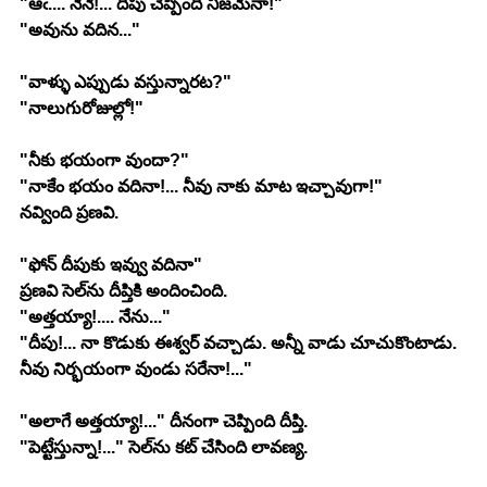
"ఆఁ.... నేనే!... దీపు చెప్పింది నిజమేనా!"
"అవును వదిన..."
"వాళ్ళు ఎప్పుడు వస్తున్నారట?"
"నాలుగురోజుల్లో!"
"నీకు భయంగా వుందా?"
"నాకేం భయం వదినా!... నీవు నాకు మాట ఇచ్చావుగా!" 
నవ్వింది ప్రణవి.
"ఫోన్ దీపుకు ఇవ్వు వదినా"
ప్రణవి సెల్‍ను దీప్తికి అందించింది.
"అత్తయ్యా!.... నేను..."
"దీపు!... నా కొడుకు ఈశ్వర్ వచ్చాడు. అన్నీ వాడు చూచుకొంటాడు. 
నీవు నిర్భయంగా వుండు సరేనా!..."
"అలాగే అత్తయ్యా!..." దీనంగా చెప్పింది దీప్తి.
"పెట్టేస్తున్నా!..." సెల్‍ను కట్ చేసింది లావణ్య.