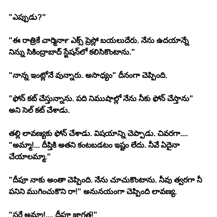
"ఎప్పుడు?"
"ఈ రాత్రికే చార్మినార్‍ ఎక్స్ ప్రెస్లో బయలుదేరు. నేను ఉదయాన్నే 
నిన్ను సికింద్రాబాద్ స్టేషన్‍లో కలిసికొంటాను."
"నాన్న ఇంట్లోనే వున్నారు. అసాధ్యం" దీనంగా చెప్పింది.
"ఫోన్ కట్ చేస్తున్నాను. పది నిముషాల్లో నేను నీకు ఫోన్ చేస్తాను" 
అని సెల్ కట్ చేశాడు.
తల్లి లావణ్యకు ఫోన్ చేశాడు. విషయాన్ని చెప్పాడు. చివరగా....
"అమ్మా!... దీప్తికి అతని కంటబడటం ఇష్టం లేదు. నీవే ఏదైనా 
చేయాలమ్మా."
"దీపూ నాకు అంతా చెప్పింది. నేను చూచుకొంటాను. నీవు త్వరగా నీ 
పనిని ముగించుకొని రా!" అనునయంగా చెప్పింది లావణ్య.
"సరే అమ్మా!.... దీపూ జాగ్రత్త!"