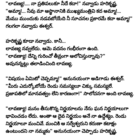
"లావణ్య!.... నా ప్రతిపలుకూ నీదే కదా!" నవ్వాడు హరికృష్ణ.
"అమ్మా!... నీవు మా ఆస్థానానికి ముఖ్యమంత్రివి కద అమ్మా!... 
మేము ముందుకు నడవబోయేది నీ సూచనల ప్రకారమే కదా అమ్మా!" 
గలగలా నవ్వాడు ఈశ్వర్.
హరికృష్ణ కూడా నవ్వాడు. కానీ...
లావణ్య నవ్వలేదు. ఆమె వదనం గంభీరంగా ఉంది.
"లావణ్యా! దేన్ని గురించో తీవ్రంగా ఆలోచిస్తున్నావు?"
అవునన్నట్లు తలాడించింది లావణ్య.
"విషయం ఏమిటో చెప్పమ్మా!" అనునయంగా అడిగాడు ఈశ్వర్.
"మీరు ఎదుర్కోబోయే రెండు సమస్యలూ చిక్కు సమస్యలే. 
ప్రజాపతిలో మానవత్వం లేని కారణంగా!" సాలోచనగా అంది లావణ్య.
"లావణ్యా! మనం తీసుకొన్న నిర్ణయాలను నేను ఘన నిర్ణయాలుగా 
భావించడం లేదు. అంతా ఆ దైవ నిర్ణయం అనే నా ఉద్దేశ్యం. రెండు 
నిర్ణయాలూ మంచివే. మంచికి ఆ సర్వేశ్వరుని కరుణా కటాక్షం 
ఉంటుందని నా నమ్మకం" అనునయంగా చెప్పాడు హరికృష్ణ.