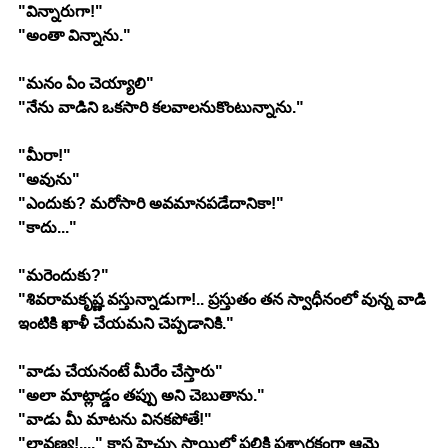
"విన్నారుగా!"
"అంతా విన్నాను."
"మనం ఏం చెయ్యాలి"
"నేను వాడిని ఒకసారి కలవాలనుకొంటున్నాను."
"మీరా!"
"అవును"
"ఎందుకు? మరోసారి అవమానపడేదానికా!"
"కాదు..."
"మరెందుకు?"
"శివరామకృష్ణ వస్తున్నాడుగా!.. ప్రస్తుతం తన స్వాధీనంలో వున్న వాడి 
ఇంటికి ఖాళీ చేయమని చెప్పడానికి."
"వాడు చేయనంటే మీరేం చేస్తారు"
"అలా మాట్లాడ్డం తప్పు అని చెబుతాను."
"వాడు మీ మాటను వినకపోతే!"
"లావణ్య!...." కాస్త హెచ్చు స్థాయిలో పలికి ప్రశ్నార్థకంగా ఆమె 