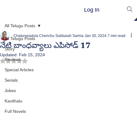
Log In
All Telugu Posts
Chaturveadula Chenchu Subbaiah Sarma
Jan 30, 2024
7 min read
All Telugu Posts
నేటి బాంధవ్యాలు ఎపిసోడ్ 17
Story
Updated:
Feb 15, 2024
Reviews
Rated NaN out of 5 stars.
Special Articles
Serials
Jokes
Kavithalu
Full Novels