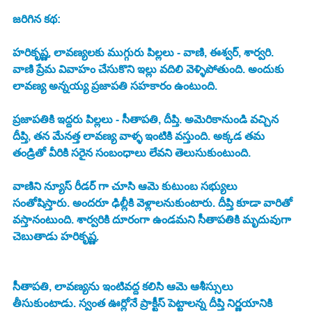
జరిగిన కథ:
హరికృష్ణ, లావణ్యలకు ముగ్గురు పిల్లలు - వాణి, ఈశ్వర్, శార్వరి. 
వాణి ప్రేమ వివాహం చేసుకొని ఇల్లు వదిలి వెళ్ళిపోతుంది. అందుకు 
లావణ్య అన్నయ్య ప్రజాపతి సహకారం ఉంటుంది. 
ప్రజాపతికి ఇద్దరు పిల్లలు - సీతాపతి, దీప్తి. అమెరికానుండి వచ్చిన 
దీప్తి, తన మేనత్త లావణ్య వాళ్ళ ఇంటికి వస్తుంది. అక్కడ తమ 
తండ్రితో వీరికి సరైన సంబంధాలు లేవని తెలుసుకుంటుంది. 
వాణిని న్యూస్ రీడర్ గా చూసి ఆమె కుటుంబ సభ్యులు 
సంతోషిస్తారు. అందరూ ఢిల్లీకి వెళ్లాలనుకుంటారు. దీప్తి కూడా వారితో 
వస్తానంటుంది. శార్వరికి దూరంగా ఉండమని సీతాపతికి మృదువుగా 
చెబుతాడు హరికృష్ణ. 
సీతాపతి, లావణ్యను ఇంటివద్ద కలిసి ఆమె ఆశీస్సులు 
తీసుకుంటాడు. స్వంత ఊర్లోనే ప్రాక్టీస్ పెట్టాలన్న దీప్తి నిర్ణయానికి 