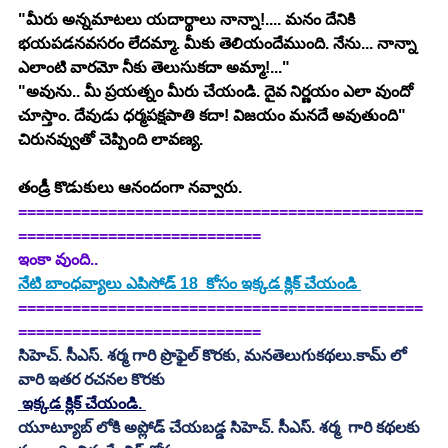
"మీరు అన్నమాటలు యదార్థాలు నాన్నా!.... మనం దేనికి 
భయపడనవసరం లేదమ్మా. మీకు తెలియందేముంది. నేను... నాన్నా 
ఎలాంటి వారమో నీకు తెలుసుకదా అమ్మా!..."
"అవును.. మీ ప్రయత్నం మీరు చేయండి. దైవ నిర్ణయం ఎలా వుందో 
చూస్తాం. దేవుడు ధర్మపక్షపాతి కదా! విజయం మనదే అవుతుంది" 
చిరునవ్వుతో చెప్పింది లావణ్య.
తండ్రీ కొడుకులు ఆనందంగా నవ్వారు.
=============================================
===========================
ఇంకా వుంది..
నేటి బాంధవ్యాలు ఎపిసోడ్ 18  కోసం ఇక్కడ క్లిక్ చేయండి 
=============================================
===========================
సిహెచ్. సీఎస్. శర్మ గారి ప్రొఫైల్ కొరకు, మనతెలుగుకథలు.కామ్ లో 
వారి ఇతర రచనల కొరకు 
 ఇక్కడ క్లిక్ చేయండి. 
యూట్యూబ్ లోకి అప్లోడ్ చేయబడ్డ సిహెచ్. సీఎస్. శర్మ  గారి కథలకు 