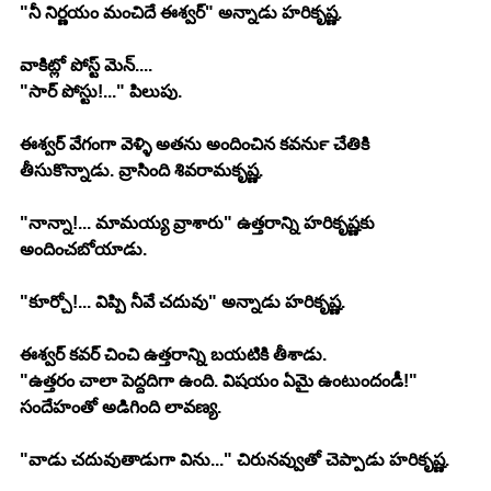
"నీ నిర్ణయం మంచిదే ఈశ్వర్" అన్నాడు హరికృష్ణ.
వాకిట్లో పోస్ట్ మెన్....
"సార్ పోస్టు!..." పిలుపు.
ఈశ్వర్ వేగంగా వెళ్ళి అతను అందించిన కవర్‍ను చేతికి 
తీసుకొన్నాడు. వ్రాసింది శివరామకృష్ణ.
"నాన్నా!... మామయ్య వ్రాశారు" ఉత్తరాన్ని హరికృష్ణకు 
అందించబోయాడు.
"కూర్చో!... విప్పి నీవే చదువు" అన్నాడు హరికృష్ణ.
ఈశ్వర్ కవర్ చించి ఉత్తరాన్ని బయటికి తీశాడు.
"ఉత్తరం చాలా పెద్దదిగా ఉంది. విషయం ఏమై ఉంటుందండీ!" 
సందేహంతో అడిగింది లావణ్య.
"వాడు చదువుతాడుగా విను..." చిరునవ్వుతో చెప్పాడు హరికృష్ణ.