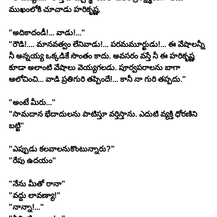
ముఖంలోకి చూచాడు హరికృష్ణ.
"అదికాదండీ!... వాడు!..."
"రౌడి!.... మానవత్వం లేనివాడు!... పరమమూర్ఖుడు!... ఈ వేషాలన్నీ 
నీ అన్నయ్య ఒక్కడికే సొంతం కాదు. అవసరం వస్తే నీ ఈ హరికృష్ణ 
కూడా అలాంటి వేషాలు వెయ్యగలడు. పూర్వపరాలను బాగా 
ఆలోచించి... వాడి ప్రతిగురి తప్పిందే!... కానీ నా గురి తప్పదు."
"అంటే మీరు..."
"సామదాన భేదాదులను పాటిస్తూ వర్తిస్తాను. ఎదుటి వ్యక్తి ధోరణిని 
బట్టి"
"ఎప్పుడు కలవాలనుకొంటున్నారు?"
"రేపు ఉదయం"
"నేను మీతో రానా"
"వద్దు లావణ్యా!"
"నాన్నా!..."