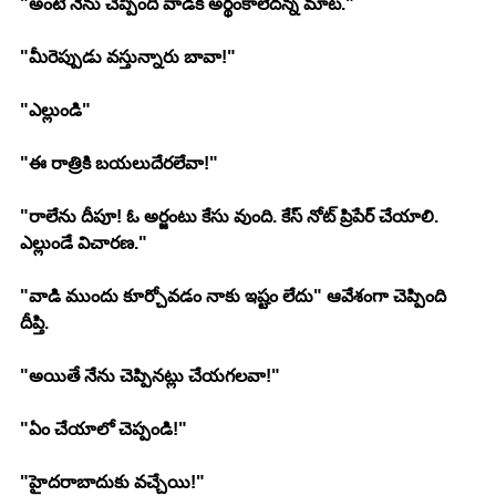
"అంటే నేను చెప్పింది వాడికి అర్థంకాలేదన్న మాట."
"మీరెప్పుడు వస్తున్నారు బావా!"
"ఎల్లుండి"
"ఈ రాత్రికి బయలుదేరలేవా!"
"రాలేను దీపూ! ఓ అర్జంటు కేసు వుంది. కేస్ నోట్ ప్రిపేర్ చేయాలి. 
ఎల్లుండే విచారణ."
"వాడి ముందు కూర్చోవడం నాకు ఇష్టం లేదు" ఆవేశంగా చెప్పింది 
దీప్తి.
"అయితే నేను చెప్పినట్లు చేయగలవా!"
"ఏం చేయాలో చెప్పండి!"
"హైదరాబాదుకు వచ్చేయి!"