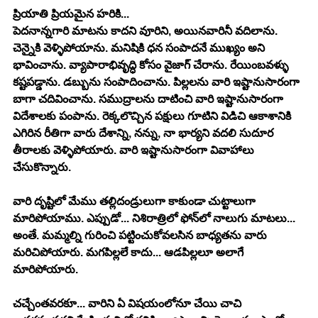
ప్రియాతి ప్రియమైన హరికి...
పెదనాన్నగారి మాటను కాదని వూరిని, అయినవారినీ వదిలాను. 
చెన్నైకి వెళ్ళిపోయాను. మనిషికి ధన సంపాదనే ముఖ్యం అని 
భావించాను. వ్యాపారాభివృద్ధి కోసం వైజాగ్ చేరాను. రేయింబవళ్ళు 
కష్టపడ్డాను. డబ్బును సంపాదించాను. పిల్లలను వారి ఇష్టానుసారంగా 
బాగా చదివించాను. సముద్రాలను దాటించి వారి ఇష్టానుసారంగా 
విదేశాలకు పంపాను. రెక్కలొచ్చిన పక్షులు గూటిని విడిచి ఆకాశానికి 
ఎగిరిన రీతిగా వారు దేశాన్ని, నన్ను, నా భార్యని వదలి సుదూర 
తీరాలకు వెళ్ళిపోయారు. వారి ఇష్టానుసారంగా వివాహాలు 
చేసుకొన్నారు. 
వారి దృష్టిలో మేము తల్లిదండ్రులుగా కాకుండా చుట్టాలుగా 
మారిపోయాము. ఎప్పుడో... నిశిరాత్రిలో ఫోన్‍లో నాలుగు మాటలు... 
అంతే. మమ్మల్ని గురించి పట్టించుకోవలసిన బాధ్యతను వారు 
మరిచిపోయారు. మగపిల్లలే కాదు... ఆడపిల్లలూ అలాగే 
మారిపోయారు.
చచ్చేంతవరకూ... వారిని ఏ విషయంలోనూ చేయి చాచి 