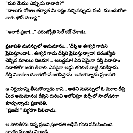
"మరి మేము ఎప్పుడు రావాలి?"
"నాలుగు రోజుల తర్వాత మీ ఇష్టం వచ్చినప్పుడు రండి. ముందురోజు 
నాకు ఫోన్ చెయ్యి."
"అలాగే ప్రజా!..." పరంజ్యోతి సెల్ కట్ చేశాడు.
ప్రజాపతి మనస్సులో అనుమానం... ’దీప్తి ఆ ఈశ్వర్ గాడిని 
ప్రేమిస్తూందా!... ఈశ్వర్ గాడు దీప్తిని ప్రేమిస్తున్నాడా! పరంజ్యోతి 
చెప్పిన మాటలు నిజమా!... అబద్ధమా! ఏది ఏమైనా దీప్తి వివాహం 
దివాకర్‍తో జరగి తీరాలి. ఎవరైనా అడ్డు తగిలితే వాణ్ణి నరికేస్తాను. 
దీప్తి వివాహం దివాకర్‍తోనే జరిపిస్తాను’ అనుకొన్నాడు ప్రజాపతి.
ఆ నిర్ణయాన్ని తీసుకొన్నాడు కాని... అతని మనస్సులో ఓ మూల దీప్తి 
మీద అనుమానం! దీప్తిని గురించి ఆలోచిస్తూ కుర్చీలో సాలోచనగా 
కూర్చున్నాడు ప్రజాపతి.
"ప్రణవీ!" బిగ్గరగా పిలిచాడు.
ఆ పోలికేకను విన్న ప్రణవి ప్రజాపతి ఆఫీస్ గదిని సమీపించింది. 
ద్వారం ముందు నిలబడి...