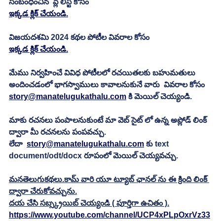
సంబంధించిన  ప్లే లిస్ట్ కోసం 
ఇక్కడ క్లిక్ చేయండి.
విజయదశమి 2024 కథల పోటీల వివరాల కోసం
ఇక్కడ క్లిక్ చేయండి.
మేము నిర్వహించే వివిధ పోటీలలో రచయితలకు బహుమతులు 
అందించడంలో భాగస్వాములు కావాలనుకునే వారు  వివరాల కోసం 
story@manatelugukathalu.com
 కి మెయిల్ చెయ్యండి.
మాకు రచనలు పంపాలనుకుంటే మా వెబ్ సైట్ లో ఉన్న అప్లోడ్ లింక్ 
ద్వారా మీ రచనలను పంపవచ్చు.
లేదా  
story@manatelugukathalu.com
 కు text 
document/odt/docx రూపంలో మెయిల్ చెయ్యవచ్చు. 
మనతెలుగుకథలు.కామ్ వారి యూ ట్యూబ్ ఛానల్ ను ఈ క్రింది లింక్ 
ద్వారా చేరుకోవచ్చును.
దయ చేసి సబ్స్క్రయిబ్ చెయ్యండి ( పూర్తిగా ఉచితం ).
https://www.youtube.com/channel/UCP4xPLpOxrVz33