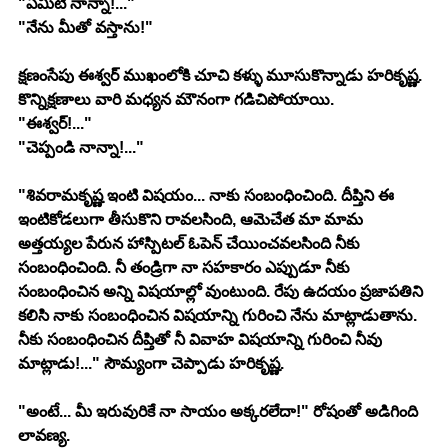
"ఏమిటి నాన్నా!..."
"నేను మీతో వస్తాను!"
క్షణంసేపు ఈశ్వర్ ముఖంలోకి చూచి కళ్ళు మూసుకొన్నాడు హరికృష్ణ. 
కొన్నిక్షణాలు వారి మధ్యన మౌనంగా గడిచిపోయాయి.
"ఈశ్వర్!..."
"చెప్పండి నాన్నా!..."
"శివరామకృష్ణ ఇంటి విషయం... నాకు సంబంధించింది. దీప్తిని ఈ 
ఇంటికోడలుగా తీసుకొని రావలసింది, ఆమెచేత మా మామ 
అత్తయ్యల పేరున హాస్పిటల్ ఓపెన్ చేయించవలసింది నీకు 
సంబంధించింది. నీ తండ్రిగా నా సహకారం ఎప్పుడూ నీకు 
సంబంధించిన అన్ని విషయాల్లో వుంటుంది. రేపు ఉదయం ప్రజాపతిని 
కలిసి నాకు సంబంధించిన విషయాన్ని గురించి నేను మాట్లాడుతాను. 
నీకు సంబంధించిన దీప్తితో నీ వివాహ విషయాన్ని గురించి నీవు 
మాట్లాడు!..." సౌమ్యంగా చెప్పాడు హరికృష్ణ.
"అంటే... మీ ఇరువురికే నా సాయం అక్కరలేదా!" రోషంతో అడిగింది 
లావణ్య.