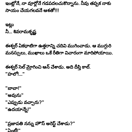
ఇంట్లోనే, నా వూర్లోనే గడపదలచుకొన్నాను. నీవు తప్పక నాకు 
సాయం చేయగలవనే ఆశతో!!!
ఇట్లు
నీ... శివరామకృష్ణ
ఈశ్వర్ ఏకధాటిగా ఉత్తరాన్ని చదివి ముగించాడు. ఆ ముగ్గురి 
మనస్సులు, ముఖాలు ఒకే రీతిగా విచారంగా మారిపోయాయి.
ఈశ్వర్ సెల్ మ్రోగించి ఆన్ చేశాడు. అది దీప్తి కాల్.
"హలో!..."
"బావా!"
"అవును"
"ఎప్పుడు వచ్చారు?"
"ఉదయాన్నే!"
"ప్రజాపతి నన్ను హౌస్ అరెస్ట్ చేశాడు?"
"ఏంటీ!"