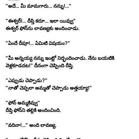
"అదే... మీ మామగారు... నన్ను!..."
"ఈశ్వర్!... దీప్తి కదూ... ఇలా యివ్వు"
ఈశ్వర్ ఫోన్‍ను లావణ్యకు అందించాడు.
"ఏందే దీపూ!... ఏమిటి విషయం?"
"మీ అన్నయ్య నన్ను ఇంట్లో నిర్భందించాడు. నేను బయటికి 
వెళ్లకూడదట!" దీనంగా చెప్పింది దీప్తి.
"ఎప్పుడు చెప్పాడు?"
"నాతో చెప్పలా అమ్మతో చెప్పాడు అత్తయ్యా!"
"ఫోన్ అమ్మకివ్వు"
దీప్తి ఫోన్‍ని తల్లికి అందించింది.
"వదినా!..." అంది లావణ్య.