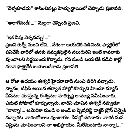
"వెళ్ళకూడదు" శాసించినట్లు హెచ్చుస్థాయిలో చెప్పాడు ప్రజాపతి.
"అలాగేనండీ!..." మెల్లగా చెప్పింది ప్రణవి.
"ఇక నీవు వెళ్ళవచ్చు!..."
ప్రణవి కుర్చీ నుంచి లేచి... వేగంగా బయటికి నడిచింది. ఫ్యాక్టరీలో 
పనిచేసే వారిలో తనకు నమ్మకస్తులైన నలుగురిని ఇంటి కాపలాకు 
వుంచాలని నిర్ణయించుకొన్నాడు. గది నుండి బయటికి నడిచి కార్లో 
నూనె ఫ్యాక్టరీకి బయలుదేరాడు ప్రజాపతి.
ఆ రోజు ఉదయం ఈశ్వర్ హైదరాబాద్ నుంచి తిరిగి వచ్చాడు. 
స్నానం, టిఫిన్ అయిన తర్వాత హాల్లో కూర్చుని హిందూ న్యూస్ 
పేపర్‍ను చూస్తున్న ఈశ్వర్‍ను హరికృష్ణ లావణ్య సమీపించారు. 
ఎదుటి సోఫాలో కూర్చున్నారు. వారిని చూచిన ఈశ్వర్ నవ్వుతూ 
"నాన్నా!... అమెరికా నుండి ఇ అండ్ ఐ స్పెషలిస్ట్ డాక్టర్ బ్రౌన్ చెన్నైకి 
వచ్చారట. వారంరోజులు వుంటారట. పేపర్లో చదివాను. వారికి మన 
విష్ణును చూపించాలని నా అభిప్రాయం. మీరేమంటారు నాన్నా!..."