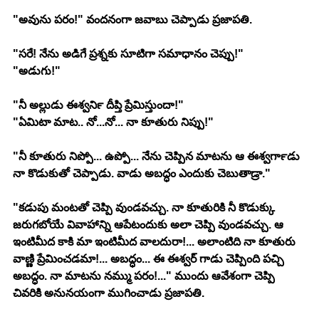
"అవును పరం!" వందనంగా జవాబు చెప్పాడు ప్రజాపతి.
"సరే! నేను అడిగే ప్రశ్నకు సూటిగా సమాధానం చెప్పు!"
"అడుగు!"
"నీ అల్లుడు ఈశ్వర్‍ని దీప్తి ప్రేమిస్తుందా!"
"ఏమిటా మాట.. నో...నో... నా కూతురు నిప్పు!"
"నీ కూతురు నిప్పో... ఉప్పో... నేను చెప్పిన మాటను ఆ ఈశ్వర్‍గాడు 
నా కొడుకుతో చెప్పాడు. వాడు అబద్ధం ఎందుకు చెబుతాడ్రా."
"కడుపు మంటతో చెప్పి వుండవచ్చు. నా కూతురికి నీ కొడుక్కు 
జరుగబోయే వివాహాన్ని ఆపేటందుకు అలా చెప్పి వుండవచ్చు. ఆ 
ఇంటిమీద కాకి మా ఇంటిమీద వాలదురా!... అలాంటిది నా కూతురు 
వాణ్ణి ప్రేమించడమా!... అబద్ధం... ఈ ఈశ్వర్ గాడు చెప్పింది పచ్చి 
అబద్ధం. నా మాటను నమ్ము పరం!..." ముందు ఆవేశంగా చెప్పి 
చివరికి అనునయంగా ముగించాడు ప్రజాపతి.