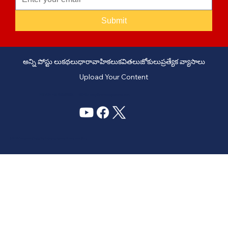
Submit
అన్ని పోస్టు లు
కథలు
ధారావాహికలు
కవితలు
జోకులు
ప్రత్యేక వ్యాసాలు
Upload Your Content
PHONE: +91 6309958851 - EMAIL:
story@manatelugukathalu.com
© 2035
Designed & Digital Marketing by Agency Conversion Guru
.