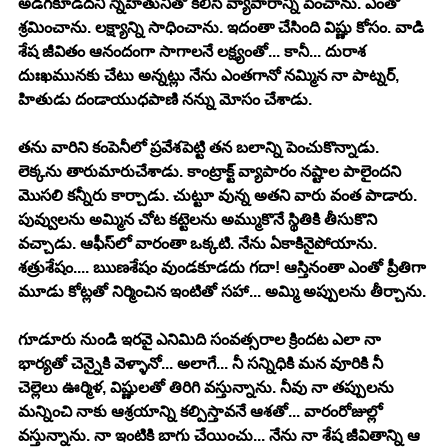
అడగకూడదని స్నేహితునితో కలిసి వ్యాపారాన్ని పెంచాను. ఎంతో 
శ్రమించాను. లక్ష్యాన్ని సాధించాను. ఇదంతా చేసింది విష్ణు కోసం. వాడి 
శేష జీవితం ఆనందంగా సాగాలనే లక్ష్యంతో... కానీ... దురాశ 
దుఃఖమునకు చేటు అన్నట్లు నేను ఎంతగానో నమ్మిన నా పాట్నర్, 
హితుడు దండాయుధపాణి నన్ను మోసం చేశాడు. 
తను వారిని కంపెనీలో ప్రవేశపెట్టి తన బలాన్ని పెంచుకొన్నాడు. 
లెక్కను తారుమారుచేశాడు. కాంట్రాక్ట్ వ్యాపారం నష్టాల పాలైందని 
మొసలి కన్నీరు కార్చాడు. చుట్టూ వున్న అతని వారు వంత పాడారు. 
పువ్వులను అమ్మిన చోట కట్టెలను అమ్ముకొనే స్థితికి తీసుకొని 
వచ్చాడు. ఆఫీస్‍లో వారంతా ఒక్కటి. నేను ఏకాకినైపోయాను. 
శత్రుశేషం.... ఋణశేషం వుండకూడదు గదా! ఆస్తినంతా ఎంతో ప్రీతిగా 
మూడు కోట్లతో నిర్మించిన ఇంటితో సహా... అమ్మి అప్పులను తీర్చాను. 
గూడూరు నుండి ఇరవై ఎనిమిది సంవత్సరాల క్రిందట ఎలా నా 
భార్యతో చెన్నైకి వెళ్ళానో... అలాగే... నీ సన్నిధికి మన వూరికి నీ 
చెల్లెలు ఊర్మిళ, విష్ణులతో తిరిగి వస్తున్నాను. నీవు నా తప్పులను 
మన్నించి నాకు ఆశ్రయాన్ని కల్పిస్తావనే ఆశతో... వారంరోజుల్లో 
వస్తున్నాను. నా ఇంటికి బాగు చేయించు... నేను నా శేష జీవితాన్ని ఆ 