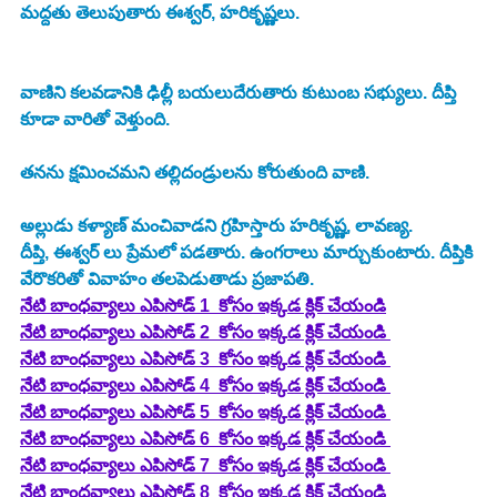
మద్దతు తెలుపుతారు ఈశ్వర్, హరికృష్ణలు.
వాణిని కలవడానికి ఢిల్లీ బయలుదేరుతారు కుటుంబ సభ్యులు. దీప్తి 
కూడా వారితో వెళ్తుంది.
తనను క్షమించమని తల్లిదండ్రులను కోరుతుంది వాణి.
అల్లుడు కళ్యాణ్ మంచివాడని గ్రహిస్తారు హరికృష్ణ, లావణ్య.
దీప్తి, ఈశ్వర్ లు ప్రేమలో పడతారు. ఉంగరాలు మార్చుకుంటారు. దీప్తికి 
వేరొకరితో వివాహం తలపెడుతాడు ప్రజాపతి.
నేటి బాంధవ్యాలు ఎపిసోడ్ 1  కోసం ఇక్కడ క్లిక్ చేయండి
నేటి బాంధవ్యాలు ఎపిసోడ్ 2  కోసం ఇక్కడ క్లిక్ చేయండి 
నేటి బాంధవ్యాలు ఎపిసోడ్ 3  కోసం ఇక్కడ క్లిక్ చేయండి 
నేటి బాంధవ్యాలు ఎపిసోడ్ 4  కోసం ఇక్కడ క్లిక్ చేయండి 
నేటి బాంధవ్యాలు ఎపిసోడ్ 5  కోసం ఇక్కడ క్లిక్ చేయండి 
నేటి బాంధవ్యాలు ఎపిసోడ్ 6  కోసం ఇక్కడ క్లిక్ చేయండి 
నేటి బాంధవ్యాలు ఎపిసోడ్ 7  కోసం ఇక్కడ క్లిక్ చేయండి 
నేటి బాంధవ్యాలు ఎపిసోడ్ 8  కోసం ఇక్కడ క్లిక్ చేయండి 