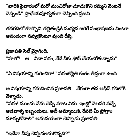
"వారికి పైవారంలో మరో మంచిరోజు చూచుకొని రమ్మని వెంటనే 
చెప్పండి" ప్రాధేయపూర్వకంగా చెప్పింది ప్రణవి.
తనగదిలో కూర్చొని తల్లితండ్రికి మధ్యన జరిగే సంభాషణను వింటూ 
ఆనందంగా నవ్వుకొంటూ వుంది దీప్తి.
ప్రజాపతి సెల్ మ్రోగింది.
"హలో!... ఆ... నీవా పరం, నేనే నీకు ఫోన్ చేయబోతున్నాను"
"ఏ విషయాన్ని గురించిరా!" పరంజ్యోతి కంఠం తీవ్రంగా ఉంది.
ఆ విషయాన్ని గమనించిన ప్రజాపతి... వేగంగా తన ఆఫీస్ గదిలోకి 
వెళ్ళాడు.
"పరం! ముందు నేను చెప్పే మాట విను. ఇంట్లో నెలసరి వచ్చే 
ఆడవాళ్ళ ఇబ్బందులు. అదీ అమ్మాయికి. రేపటి మీ ప్రోగ్రాం 
మార్చుకోవాలి" అనునయంగా చెప్పాడు ప్రజాపతి.
"ఇదేనా నీవు చెప్పదలచుకొన్నది?"