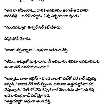
"అది నా కోడలురా!.... దానికి అవమానం జరిగితే అది నాకూ 
జరిగినట్లే.... జరగనియ్యను. నీవు నిర్భయంగా వుండు."
"మంచిదమ్మా!" ఈశ్వర్ సెల్ కట్ చేశాడు.
దీప్తికి ఫోన్ చేశాడు.
"బావా! వస్తున్నావా!" ఆత్రంగా అడిగింది దీప్తి.
"లేదు... అమ్మతో మాట్లాడాను. నీ అవమానం తనకూ అవమానమట. 
అంతా తనే చూచుకొంటుందట."
"అబ్బా!... చాలా టెన్షన్‍గా వుంది బావా!" సెల్‍లో వేరే కాల్ వస్తున్న 
సవ్వడి. "బావా! వేరే కాల్ వస్తుంది. బహూశా అత్తయ్యదేమో కట్ 
చేస్తున్నాను" సెల్ కట్ చేసి వచ్చిన కాల్ నెంబరును చూచింది దీప్తి. 
అది లావణ్య కాల్. సెల్ మ్రోగింది.
"అత్తయ్యా!" ఆత్రంగా అంది దీప్తి.