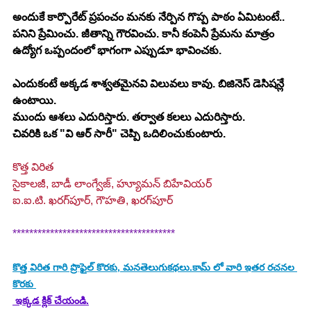
అందుకే కార్పొరేట్ ప్రపంచం మనకు నేర్పిన గొప్ప పాఠం ఏమిటంటే.. 
పనిని ప్రేమించు. జీతాన్ని గౌరవించు. కానీ కంపెనీ ప్రేమను మాత్రం 
ఉద్యోగ ఒప్పందంలో భాగంగా ఎప్పుడూ భావించకు.
ఎందుకంటే అక్కడ శాశ్వతమైనవి విలువలు కావు. బిజినెస్ డెసిషన్లే 
ఉంటాయి.
ముందు ఆశలు ఎదురిస్తారు. తర్వాత కలలు ఎదురిస్తారు.
చివరికి ఒక "వి ఆర్ సారీ" చెప్పి ఒదిలించుకుంటారు.
కొత్త విరిత
సైకాలజీ, బాడీ లాంగ్వేజ్, హ్యూమన్ బిహేవియర్
ఐ.ఐ.టి. ఖరగ్‌పూర్, గౌహతి, ఖరగ్‌పూర్
***************************************
కొత్త విరిత
 గారి ప్రొఫైల్ కొరకు, మనతెలుగుకథలు.కామ్ లో వారి ఇతర రచనల 
కొరకు 
 ఇక్కడ క్లిక్ చేయండి.