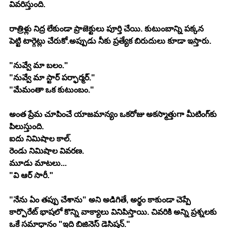
వివరిస్తుంది.
రాత్రిళ్లు నిద్ర లేకుండా ప్రాజెక్టులు పూర్తి చేయి. కుటుంబాన్ని పక్కన 
పెట్టి టార్గెట్లు చేరుకో.అప్పుడు నీకు ప్రత్యేక బిరుదులు కూడా ఇస్తారు.
"నువ్వే మా బలం."
"నువ్వే మా స్టార్ పర్ఫార్మర్."
"మేమంతా ఒక కుటుంబం."
అంత ప్రేమ చూపించే యాజమాన్యం ఒకరోజు అకస్మాత్తుగా మీటింగ్‌కు 
పిలుస్తుంది.
ఐదు నిమిషాల కాల్.
రెండు నిమిషాల వివరణ.
మూడు మాటలు...
"వి ఆర్ సారీ."
"నేను ఏం తప్పు చేశాను" అని అడిగితే, అర్థం కాకుండా చెప్పే 
కార్పొరేట్ భాషలో కొన్ని వాక్యాలు వినిపిస్తాయి. చివరికి అన్ని ప్రశ్నలకు 
ఒకే సమాధానం "ఇది బిజినెస్ డెసిషన్."