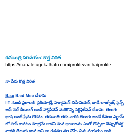
రచయిత్రి పరిచయం: కొత్త విరిత
https://manatelugukathalu.com/profile/viritha/profile
నా పేరు కొత్త విరిత 
B.sc
 B.ed Msc చేశాను 
IIT నుండి సైకాలజీ, సైకియాట్రీ, హ్యూమన్ బిహేవియర్, బాడీ లాంగ్వేజ్, సైన్స్ 
ఆఫ్ వెల్ బీయింగ్ అండ్ హ్యాపీనెస్ మరికొన్ని సర్టిఫికేషన్ చేశాను. తెలుగు 
భాష అంటే ప్రేమ గౌరవం. తరువాతి తరం వారికి తెలుగు అంటే కేవలం ఎగ్జామ్ 
లో పాస్ కావటం మాత్రమే కాదని మన భావాలను ఎంతో గొప్పగా చెప్పుకోదగ్గ 
వారధి తెలుగు భాష అని నా రచనల వల్ల చెప్పే చిన్న ప్రయత్నం నాది.