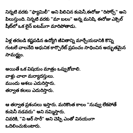
నిన్నటి వరకు "ఫ్యామిలీ" అని పిలిచిన కంపెనీ,ఈరోజు "రిసోర్స్" అని 
పిలుస్తుంది. నిన్నటి వరకు "మా బలం" అన్న మనిషి, ఈరోజు ఎక్సెల్ 
షీట్‌లో ఒక లైన్ ఐటమ్‌గా మారిపోతాడు.
ఏళ్ల తరబడి కష్టపడిన ఉద్యోగి జీవితాన్ని మార్చేయడానికి కొన్ని 
గంటలే చాలనేది ఆధునిక కార్పొరేట్ ప్రపంచం సాధించిన అద్భుతమైన 
సామర్థ్యం.
అయితే ఒక విషయం మాత్రం ఒప్పుకోవాలి.
వాళ్లు చాలా మర్యాదస్తులు.
ముందు ఆశలు ఎదురిస్తారు.
తర్వాత కలలు ఎదురిస్తారు.
ఆ తర్వాత ప్రశంసలు ఇస్తారు. మరికొంత కాలం "నువ్వు లేకపోతే 
కంపెనీ నడవదు" అని నమ్మిస్తారు.
చివరికి, "వి ఆర్ సారీ" అని చెప్పి ఎంతో వినయంగా 
ఒదిలించుకుంటారు.