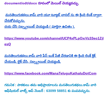
document/odt/docx రూపంలో మెయిల్ చెయ్యవచ్చు.
మనతెలుగుకథలు.కామ్ వారి యూ ట్యూబ్ ఛానల్ ను ఈ క్రింది లింక్ ద్వారా 
చేరుకోవచ్చును.
దయ చేసి సబ్స్క్రయిబ్ చెయ్యండి ( పూర్తిగా ఉచితం ).
https://www.youtube.com/channel/UCP4xPLpOxrVz33eo1Zjl
esQ
మనతెలుగుకథలు.కామ్ వారి ఫేస్ బుక్ పేజీ చేరడానికి ఈ క్రింది లింక్ క్లిక్ 
చేయండి. లైక్ చేసి, సబ్స్క్రయిబ్ చెయ్యండి.
https://www.facebook.com/ManaTeluguKathaluDotCom
గమనిక : పాఠకులు తమ అభిప్రాయాలను మనతెలుగుకథలు.కామ్ వారి 
అఫీషియల్ వాట్స్ అప్ నెంబర్ : 63099 58851 కు పంపవచ్చును.