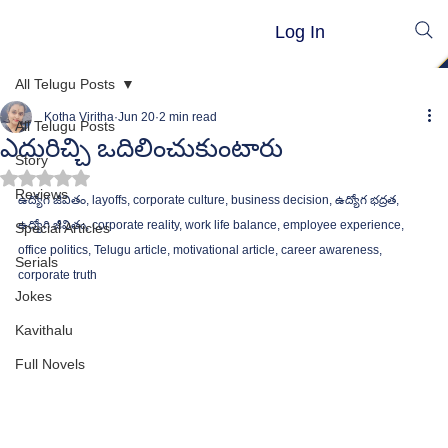
Log In
All Telugu Posts
Kotha Viritha
Jun 20
2 min read
All Telugu Posts
ఎదురిచ్చి ఒదిలించుకుంటారు
Story
Rated NaN out of 5 stars.
Reviews
ఉద్యోగ జీవితం, layoffs, corporate culture, business decision, ఉద్యోగ భద్రత, 
ఉద్యోగి జీవితం, corporate reality, work life balance, employee experience, 
Special Articles
office politics, Telugu article, motivational article, career awareness, 
Serials
corporate truth
Jokes
Kavithalu
Full Novels