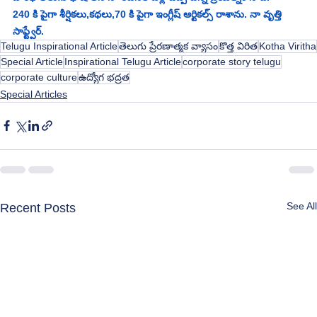
240 కి పైగా శీర్షికలు,కథలు,70 కి పైగా ఇంగ్లీష్ ఆర్టికల్స్ రాశాను. నా వృత్తి 
సాఫ్ట్వేర్.
Telugu Inspirational Article
తెలుగు ప్రేరణాత్మక వ్యాసం
కొత్త విరిత
Kotha Viritha
Special Article
Inspirational Telugu Article
corporate story telugu
corporate culture
ఉద్యోగ భద్రత
Special Articles
See All
Recent Posts