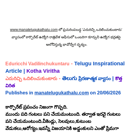
www.manatelugukathalu.com
 లో ప్రచురింపబడ్డ 'ఎదురిచ్చి ఒదిలించుకుంటారు
' 
వ్యాసంలో 
కార్పొరేట్ ఉద్యోగి రాత్రివేళ ఆఫీసులో ఒంటరిగా కూర్చుని ఉద్యోగ భద్రతపై 
ఆలోచిస్తున్న భావోద్వేగ దృశ్యం.
 - 
Telugu Inspirational 
Eduricchi Vadilinchukuntaru
Article |
Kotha Viritha
- 
తెలుగు 
 | 
ఎదురిచ్చి ఒదిలించుకుంటారు
ప్రేరణాత్మక వ్యాసం
కొత్త 
విరిత
Publishes in 
manatelugukathalu.com
 on 20/06/2026
కార్పొరేట్ ప్రపంచం నిజంగా గొప్పది.
ముందు పది గంటలు పని చేయమంటుంది. తర్వాత ఇరవై గంటలు 
పని చేయమంటుంది.వీకెండ్లు, సెలవులు,కుటుంబ 
వేడుకలు,ఆరోగ్యం.ఇవన్నీ విజయానికి అడ్డంకులని ఎంతో ప్రేమగా 