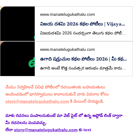
www.manatelugukathalu.com
విజయ దశమి 2026 కథల పోటీలు | Vijayadasami 2026 Telugu Story Competition | Win ₹5000 | ManaTeluguKathalu
విజయదశమి 2026 సందర్భంగా తెలుగు కథల పోటీలు. ₹5000 ప్రథమ బహుమతి, విశిష్ట బహుమతులు కూడా ఉన్నాయి. మీ కథలను ఇప్పుడే పంపండి.
www.manatelugukathalu.com
ఉగాది షడ్రుచుల కథల పోటీలు 2026 | మీ కథతో జీవిత రుచులు చెప్పండి!
ఉగాది అంటే కొత్త సంవత్సర ఆరంభం మాత్రమే కాదు… జీవితం యొక్క అన్ని రుచుల్ని గుర్తుచేసే పండుగ. ఈ సందర్భాన్ని పురస్కరించుకుని, ManaTeluguKathalu.com తరఫున ప్రత్యేకంగా “షడ్రుచుల కథల పోటీలు” నిర్వహిస్తున్నాము.
మేము నిర్వహించే వివిధ పోటీలలో రచయితలకు బహుమతులు 
అందించడంలో భాగస్వాములు కావాలనుకునే వారు వివరాల కోసం 
story@manatelugukathalu.com
 కి మెయిల్ చెయ్యండి.
మాకు రచనలు పంపాలనుకుంటే మా వెబ్ సైట్ లో ఉన్న అప్లోడ్ లింక్ ద్వారా 
మీ రచనలను పంపవచ్చు.
లేదా 
story@manatelugukathalu.com
 కు text 