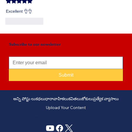
Rated 5 out of 5 stars.
Excellent 👌👌
Like
Reply
Subscribe to our newsletter
Submit
అన్ని పోస్టు లు
కథలు
ధారావాహికలు
కవితలు
జోకులు
ప్రత్యేక వ్యాసాలు
Upload Your Content
PHONE: +91 6309958851 - EMAIL:
story@manatelugukathalu.com