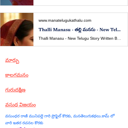
www.manatelugukathalu.com
Thalli Manasu - తల్లి మనసు - New Telugu Story Written By Vasundhara Rani Munipalle
Thalli Manasu - New Telugu Story Written By Vasundhara Rani Munipalle Published In manatelugukathalu.com On 27/11/2025 తల్లి మనసు - తెలుగు కథ రచన: వసుంధర రాణి మునిపల్లె
మార్పు
కాలగమనం
గురుదక్షిణ
వసుధ విజయం​
వసుంధర రాణి మునిపల్లె
 గారి ప్రొఫైల్ కొరకు, మనతెలుగుకథలు.కామ్ లో 
వారి ఇతర రచనల కొరకు 