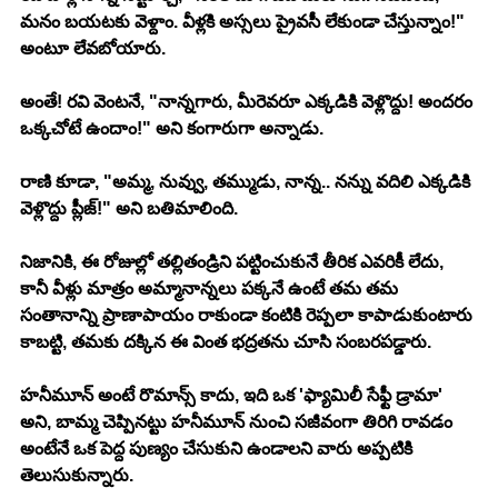
మనం బయటకు వెళ్దాం. వీళ్లకి అస్సలు ప్రైవసీ లేకుండా చేస్తున్నాం!" 
అంటూ లేవబోయారు.
అంతే! రవి వెంటనే, "నాన్నగారు, మీరెవరూ ఎక్కడికి వెళ్లొద్దు! అందరం 
ఒక్కచోటే ఉందాం!" అని కంగారుగా అన్నాడు. 
రాణి కూడా, "అమ్మ, నువ్వు, తమ్ముడు, నాన్న.. నన్ను వదిలి ఎక్కడికి 
వెళ్లొద్దు ప్లీజ్!" అని బతిమాలింది. 
నిజానికి, ఈ రోజుల్లో తల్లితండ్రిని పట్టించుకునే తీరిక ఎవరికీ లేదు, 
కానీ వీళ్లు మాత్రం అమ్మానాన్నలు పక్కనే ఉంటే తమ తమ 
సంతానాన్ని ప్రాణాపాయం రాకుండా కంటికి రెప్పలా కాపాడుకుంటారు 
కాబట్టి, తమకు దక్కిన ఈ వింత భద్రతను చూసి సంబరపడ్డారు.
హనీమూన్ అంటే రొమాన్స్ కాదు, ఇది ఒక 'ఫ్యామిలీ సేఫ్టీ డ్రామా' 
అని, బామ్మ చెప్పినట్టు హనీమూన్ నుంచి సజీవంగా తిరిగి రావడం 
అంటేనే ఒక పెద్ద పుణ్యం చేసుకుని ఉండాలని వారు అప్పటికి 
తెలుసుకున్నారు. 