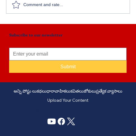
Comment and rate...
Subscribe to our newsletter
Submit
అన్ని పోస్టు లు
కథలు
ధారావాహికలు
కవితలు
జోకులు
ప్రత్యేక వ్యాసాలు
Upload Your Content
PHONE: +91 6309958851 - EMAIL:
story@manatelugukathalu.com