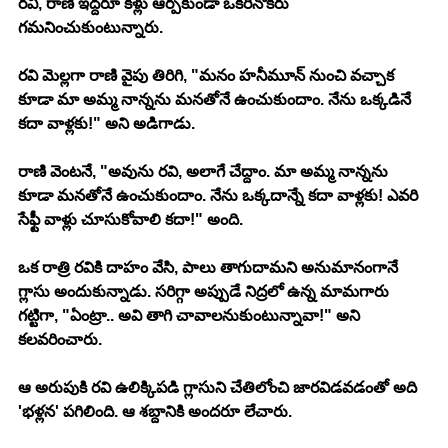
రవి, రాణి ఇద్దరూ కళ్లు ఆర్పకుండా ఒకరినొకరు 
గమనించుకుంటున్నారు. 
రవి మెల్లగా రాణి వైపు తిరిగి, "మనం హనీమూన్ నుంచి వచ్చాక 
కూడా మా అమ్మ నాన్నను మనతోనే ఉంచుకుందాం. నేను ఒక్కడినే 
కదా వాళ్లకు!" అని అడిగాడు. 
రాణి వెంటనే, "అవును రవి, అలాగే చేద్దాం. మా అమ్మ నాన్నను 
కూడా మనతోనే ఉంచుకుందాం. నేను ఒక్కదాన్నే కదా వాళ్లకు! ఎవరి 
సేఫ్టీ వాళ్లు చూసుకోవాలి కదా!" అంది.
ఒక రాత్రి రవికి దాహం వేసి, పాలు తాగుదామని అనుమానంగానే 
గ్లాసు అందుకున్నాడు. సరిగ్గా అప్పుడే నిద్రలో ఉన్న మామగారు 
గట్టిగా, "ఏంట్రా.. అవి తాగి చావాలనుకుంటున్నావా!" అని 
కలవరించారు. 
ఆ అరుపుకి రవి ఉలిక్కిపడి గ్లాసుని చేతిలోంచి జారవిడవడంతో అది 
'భళ్లన' పగిలింది. ఆ శబ్దానికి అందరూ లేచారు. 