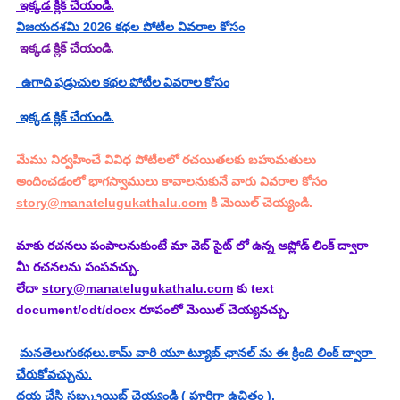
 ఇక్కడ క్లిక్ చేయండి.
విజయదశమి 2026 కథల పోటీల వివరాల కోసం
 ఇక్కడ క్లిక్ చేయండి.
  ఉగాది షడ్రుచుల కథల పోటీల వివరాల కోసం
 ఇక్కడ క్లిక్ చేయండి.
మేము నిర్వహించే వివిధ పోటీలలో రచయితలకు బహుమతులు 
అందించడంలో భాగస్వాములు కావాలనుకునే వారు వివరాల కోసం 
story@manatelugukathalu.com
 కి మెయిల్ చెయ్యండి.
మాకు రచనలు పంపాలనుకుంటే మా వెబ్ సైట్ లో ఉన్న అప్లోడ్ లింక్ ద్వారా 
మీ రచనలను పంపవచ్చు.
లేదా 
story@manatelugukathalu.com
 కు text 
document/odt/docx రూపంలో మెయిల్ చెయ్యవచ్చు.
మనతెలుగుకథలు.కామ్ వారి యూ ట్యూబ్ ఛానల్ ను ఈ క్రింది లింక్ ద్వారా 
చేరుకోవచ్చును.
దయ చేసి సబ్స్క్రయిబ్ చెయ్యండి ( పూర్తిగా ఉచితం ).