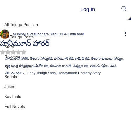
Log In
All Telugu Posts
Munipalle Vasundhara Rani
Jul 4
3 min read
All Telugu Posts
హనీమూన్ హారర్
Story
Rated NaN out of 5 stars.
Reviews
హనీమూన్ హారర్, తెలుగు హాస్యకథ, హనీమూన్ కథ, కామెడీ కథ, తెలుగు కుటుంబ హాస్యం, 
కొత్త జంట కథ, తెలుగు వినోద కథ, కుటుంబ కామెడీ, నవ్వుల కథ, తెలుగు కథలు, మన 
Special Articles
తెలుగు కథలు, Funny Telugu Story, Honeymoon Comedy Story
Serials
Jokes
Kavithalu
Full Novels