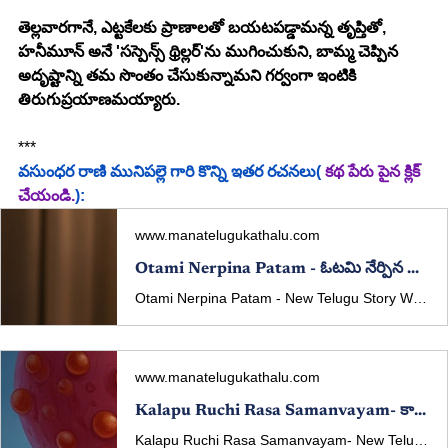
తెల్లవారగానే, ఎట్టకేలకు ప్రాణాలతో బయటపడ్డామన్న తృప్తితో, 
హనీమూన్ అనే 'సస్పెన్స్ థ్రిల్లర్'ను ముగించుకుని, బామ్మ చెప్పిన 
అదృష్టాన్ని తమ సొంతం చేసుకున్నామని గర్వంగా ఇంటికి 
తిరుగుప్రయాణమయ్యారు.
***
వసుంధర రాణి మునిపల్లె గారి కొన్ని ఇతర రచనలు( 
కథ పేరు పైన క్లిక్ 
చేయండి.
):
www.manatelugukathalu.com
Otami Nerpina Patam - ఓటమి నేర్పిన పాఠం - New Telugu Story Written By Vasundhara Rani Munipalle
Otami Nerpina Patam - New Telugu Story Written By Vasundhara Rani Munipalle Published in manatelugukathalu.com on 22/02/2026 ఓటమి నేర్పిన పాఠం - తెలుగు కథ రచన: వసుంధర రాణి మునిపల్లె
www.manatelugukathalu.com
Kalapu Ruchi Rasa Samanvayam- కాలపు రుచి - రస సమన్వయం​ - New Telugu Story Written By Vasundhara Rani Munipalle
Kalapu Ruchi Rasa Samanvayam- New Telugu Story Written By Vasundhara Rani Munipalle Published In manatelugukathalu.com On 11/12/2025 కాలపు రుచి - రస సమన్వయం​ - తెలుగు కథ రచన: వసుంధర రాణి మునిపల్లె