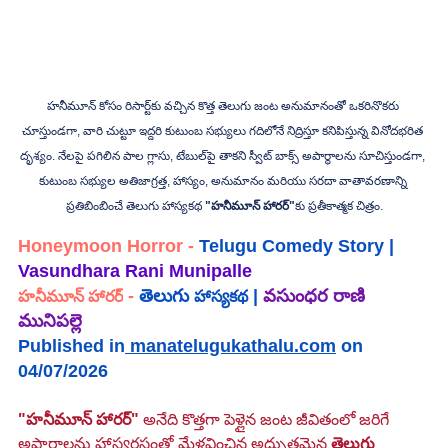
హనీమూన్ కోసం రిసార్ట్‌కు వచ్చిన కొత్త తెలుగు జంట అనుమానంతో ఒకరినొకరు 
చూస్తుండగా, వారి చుట్టూ ఇద్దరి కుటుంబ సభ్యులు గదిలోనే నిద్రిస్తూ కనిపిస్తున్న వినోదభరిత 
దృశ్యం. నేలపై పగిలిన పాల గ్లాసు, టేబుల్‌పై తాకని స్వీట్ బాక్స్ అపార్థాలను సూచిస్తుండగా, 
కుటుంబ సభ్యుల అతిజాగ్రత్త, హాస్యం, అనుమానం మరియు సరదా వాతావరణాన్ని 
ప్రతిబింబించే తెలుగు హాస్యకథ 
"హనీమూన్ హారర్"
కు ప్రతీకాత్మక చిత్రం.
Honeymoon Horror 
-
Telugu Comedy Story
 |
Vasundhara Rani Munipalle 
- 
తెలుగు 
 |
వసుంధర రాణి 
హనీమూన్ హారర్
హాస్యకథ
మునిపల్లె
Published in
manatelugukathalu.com
 on 
04/07/2026
"హనీమూన్ హారర్"
 అనేది కొత్తగా పెళ్లైన జంట జీవితంలో జరిగే 
అపార్థాలను హాస్యరసంతో మేళవించిన అద్భుతమైన 
తెలుగు 