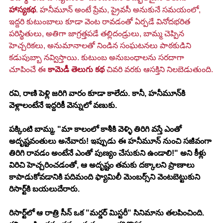
హాస్యకథ
. హనీమూన్ అంటే ప్రేమ, ప్రైవసీ అనుకునే సమయంలో, 
ఇద్దరి కుటుంబాలు కూడా వెంట రావడంతో ఏర్పడే వినోదభరిత 
పరిస్థితులు, అతిగా జాగ్రత్తపడే తల్లిదండ్రులు, బామ్మ చెప్పిన 
హెచ్చరికలు, అనుమానాలతో నిండిన సంఘటనలు పాఠకుడిని 
కడుపుబ్బా నవ్విస్తాయి. కుటుంబ అనుబంధాలను సరదాగా 
చూపించే ఈ 
కామెడీ తెలుగు కథ
 చివరి వరకు ఆసక్తిని నిలబెడుతుంది.
రవి, రాణి పెళ్లి జరిగి వారం కూడా కాలేదు. కానీ, హనీమూన్‌కి 
వెళ్లాలంటేనే ఇద్దరికీ వెన్నులో వణుకు.
పక్కింటి బామ్మ, "మా కాలంలో కాశీకి వెళ్ళి తిరిగి వస్తే ఎంతో 
అదృష్టవంతులు అనేవారు! ఇప్పుడు ఈ హనీమూన్ నుంచి సజీవంగా 
తిరిగి రావడం అంటేనే ఎంతో పుణ్యం చేసుకుని ఉండాలి!" అని కీళ్లు 
విరిచి హెచ్చరించడంతో, ఆ అదృష్టం తమకు దక్కాలని ప్రాణాలు 
కాపాడుకోవడానికి పదిమంది ఫ్యామిలీ మెంబర్స్‌ని వెంటబెట్టుకుని 
రిసార్ట్‌కి బయలుదేరారు.
రిసార్ట్‌లో ఆ రాత్రి సీన్ ఒక "మర్డర్ మిస్టరీ" సినిమాను తలపించింది. 