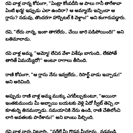
రవి వాళ్ల నాన్న కోపంగా, "ఏంట్రా కోంపదీసి ఆ పాలు గానీ తాగేశావా 
ఏంటి ఖర్మ! ఇప్పుడు ఎలా ఉందిరా? ఆ అమ్మాయే ఇచ్చిందా ఆ 
గ్లాసు? నడువు, తొందరగా హాస్పిటల్ కి వెళ్దాం!" అని కంగారుపడ్డారు. 
రవి, "లేదు నాన్న, ఇంకా తాగలేదు.. చేయి జారి పడిపోయింది!" అని 
బతిమాలాడు.
రవి వాళ్ల అమ్మ, "అమ్మో! లేచిన వేళా విశేషం బాగుంది.. లేకపోతే 
తాగితే ఏమయ్యేదో!" అంటూ రాగాలు తీసింది.
రాణి కోపంగా, "ఆ గ్లాసు నేను ఇవ్వలేదు.. రిసార్ట్ వాడు ఇచ్చాడు!" 
అని అరిచింది. 
అప్పుడు రాణి వాళ్ల అమ్మ ముక్కు ఎగబీల్చుకుంటూ, "అయినా 
ఇంతకుముందు మీ అబ్బాయి బయటకు వెళ్లి ఏదో స్వీట్ తెచ్చి నా 
కూతుర్ని తినమన్నాడు. సమయానికి నేను ఉండి, రాణి చేతిలోంచి 
లాగి అవతలకు పారేశాను!" అని బాంబు పేల్చింది. 
రవి వాళ్ల నాన్న నిట్టూర్చి, "సరేలే మీ గొడవ మీరూను.. నడవండి, 