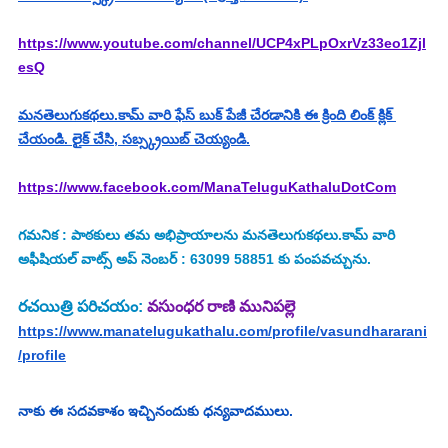
https://www.youtube.com/channel/UCP4xPLpOxrVz33eo1Zjl
esQ
మనతెలుగుకథలు.కామ్ వారి ఫేస్ బుక్ పేజీ చేరడానికి ఈ క్రింది లింక్ క్లిక్ 
చేయండి. లైక్ చేసి, సబ్స్క్రయిబ్ చెయ్యండి.
https://www.facebook.com/ManaTeluguKathaluDotCom
గమనిక : పాఠకులు తమ అభిప్రాయాలను మనతెలుగుకథలు.కామ్ వారి 
అఫీషియల్ వాట్స్ అప్ నెంబర్ : 63099 58851 కు పంపవచ్చును.
రచయిత్రి పరిచయం: 
వసుంధర రాణి మునిపల్లె
https://www.manatelugukathalu.com/profile/vasundhararani
/profile
నాకు ఈ సదవకాశం ఇచ్చినందుకు ధన్యవాదములు.