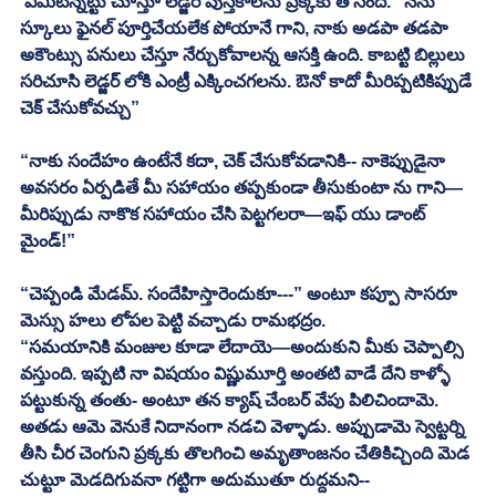
 ఏమిటన్నట్టు చూస్తూ లెడ్జర్ పుస్తకాలను ప్రక్కకు తోసింది. “నేను 
స్కూలు ఫైనల్ పూర్తిచేయలేక పోయానే గాని, నాకు అడపా తడపా 
అకౌంట్సు పనులు చేస్తూ నేర్చుకోవాలన్న ఆసక్తి ఉంది. కాబట్టి బిల్లులు 
సరిచూసి లెడ్జర్ లోకి ఎంట్రీ ఎక్కించగలను. ఔనో కాదో మీరిప్పటికిప్పుడే 
చెక్ చేసుకోవచ్చు” 
“నాకు సందేహం ఉంటేనే కదా, చెక్ చేసుకోవడానికి-- నాకెప్పుడైనా 
అవసరం ఏర్పడితే మీ సహాయం తప్పకుండా తీసుకుంటా ను గాని—
మీరిప్పుడు నాకొక సహాయం చేసి పెట్టగలరా—ఇఫ్ యు డాంట్ 
మైండ్!” 
“చెప్పండి మేడమ్. సందేహిస్తారెందుకూ---” అంటూ కప్పూ సాసరూ 
మెస్సు హలు లోపల పెట్టి వచ్చాడు రామభద్రం. 
“సమయానికి మంజుల కూడా లేదాయె—అందుకుని మీకు చెప్పాల్సి 
వస్తుంది. ఇప్పటి నా విషయం విష్ణుమూర్తి అంతటి వాడే దేని కాళ్ళో 
పట్టుకున్న తంతు- అంటూ తన క్యాష్ చేంబర్ వేపు పిలిచిందామె. 
అతడు ఆమె వెనుకే నిదానంగా నడచి వెళ్ళాడు. అప్పుడామె స్వెట్టర్ని 
తీసి చీర చెంగుని ప్రక్కకు తొలగించి అమృతాంజనం చేతికిచ్చింది మెడ 
చుట్టూ మెడదిగువనా గట్టిగా అదుముతూ రుద్దమని-- 