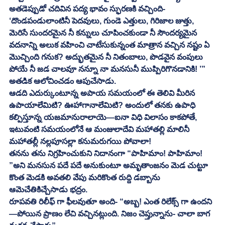
అతడెప్పుడో చదివిన పద్య భావం స్ఫురణకి వచ్చింది- 
‘దొండపండులాంటినీ పెదవులు, గుండె ఎత్తులు, గిరిజాల జుత్తు, 
మెరిసే సుందరమైన నీ కన్నులు చూపించకుండా నీ సౌందర్యమైన 
వదనాన్ని అలుక వహించి చాటేసుకున్నంత మాత్రాన వచ్చిన నష్టం ఏ 
మొచ్చింది గనుక? అద్భుతమైన నీ నితంబాలు, పొడవైన వంపులు 
పోయే నీ జడ చాలవూ నన్నూ నా మనసునీ ముప్పిరిగొనడానికి! ’” 
అతడిక ఆలోచించడం ఆపుచేసాడు. 
ఆడది ఎదుర్కుంటూన్న అపాయ సమయంలో ఈ తెలివి మీరిన 
ఉపాయాలేమిటి? ఊహాగానాలేమిటి? అందులో తనకు ఉపాధి 
కల్పిస్తూన్న యజమానురాలాయె—ఐనా విధి విలాసం కాకపోతే, 
ఇటువంటి సమయంలోనే ఆ మంజులాదేవి మహాతల్లి మాలినీ 
మహాతల్లీ నల్లపూసల్లా కనుమరుగయి పోవాలా! 
తనను తను నిగ్రహించుకుని నిదానంగా “పాహిమాం! పాహిమాం! 
”అని మనసున పదే పదే అనుకుంటూ అమృతాంజనం మెడ చుట్టూ 
కొంత మెడకి అవతలి వేపు మరికొంత రుద్ది డబ్బాను 
ఆమెచేతికిచ్చేసాడు భద్రం. 
రూపవతి రిలీఫ్ గా ఫీలవుతూ అంది- “అబ్బ! ఎంత రిలేక్స్ గా ఉందని
—పోయిన ప్రాణం లేచి వచ్చినట్లుంది. నిజం చెప్తున్నాను- చాలా బాగ 