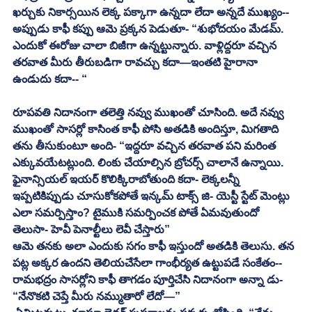
ఖర్చుకు నికార్సయిన లెక్క పక్కాగా ఉన్నదా లేదా అన్నదే ముఖ్యం-- 
అప్పుడు కాఫీ కప్పు ఆమె ప్రక్కన పెడుతూ- “శుభోదయం మేడమ్. 
ఎందుకో ఈరోజు చాలా బిజీగా ఉన్నట్టున్నారు. వాళ్లిద్దరూ వచ్చిన 
తరవాత మీరు తీరుబడిగా రావచ్చు కదా—ఇంతటి హైరానా 
ఉండుదు కదా-- “
రూపవతి నిదానంగా తలెత్తి నవ్వు ముఖంతో చూసింది. అదే నవ్వు 
ముఖంతో సాసర్లో కాసింత కాఫీ పోసి అతడికి అందిస్తూ, మిగతాది 
తను తీసుకుంటూ అంది- “ఇద్దరూ వచ్చిన తరవాత పని మరింత 
ఎక్కువయేటట్లుంది. లింకు చేయాల్సిన బ్రోచర్స్ చాలానే ఉన్నాయి. 
ఫైనాన్సియల్ ఇయర్ కొలిక్కిరాబోతుంది కదా- లెక్కలన్నీ 
ఇప్పటికిప్పుడు చూసుకోకపోతే ఇన్కమ్ టాక్స్ జి- యెస్టీ స్టేట్ మెంట్లు 
ఎలా సమర్పిస్తాం? టైముకి సమర్పించక పోతే ఏమవుతుందో 
తెలుసా- హెవీ పెనాల్టీలు లెవీ చేస్తారు” 
ఆమె తనకు అలా ఎందుకు సగం కాఫీ ఇస్తుందో అతడికి తెలుసు. తన 
పట్ల అక్కర ఉందని తెలియచేసేలా గాంభీర్యత ఉట్టుపడే సంకేతం-- 
రామభద్రం సాసర్లోని కాఫీ తాగడం పూర్తిచేసి నిదానంగా అన్నా డు- 
“నేనొకటి చెప్తే మీరు నమ్ముతారో లేదో—”