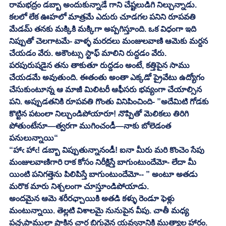
రామభద్రం డబ్బా అందుకున్నాడే గాని చేష్టలుడిగి నిల్చున్నాడు. 
కలలో లేక ఊహలో మాత్రమే ఎదురు చూడగల పనిని రూపవతి 
మేడమ్ తనకు మక్కికి మక్కిగా అప్పగిస్తూంది. ఒక విధంగా ఇది 
నిప్పుతో చెలగాటమే- వాళ్ళ మరదలు మంజులవాణి ఆమెకు మర్దన 
చేయడం వేరు. అకౌంట్సు స్టాఫ్ మాలిని రుద్దడం వేరు. 
పరపురుషడైన తను తాకుతూ రుద్దడం అంటే, కత్తిపైన సాము 
చేయడమే అవుతుంది. ఈతంతు అంతా ఎక్కడో ప్రైవేటు ఉద్యోగం 
చేసుకుంటూన్న ఆ మాజీ మిలిటరీ ఆఫీసరు భవ్యంగా చేయాల్సిన 
పని. అప్పుడతనికి రూపవతి గొంతు వినిపించింది- ”అదేమిటి గోడకు 
కొట్టిన పటంలా నిల్చుండిపోయారూ! నొప్పితో మెలికలు తిరిగి 
పోతుంటేనూ—త్వరగా ముగించండీ—నాకు బోలెడంత 
పనులున్నాయి“ 
“హాఁ హాఁ! డబ్బా విప్పుతున్నానండీ! ఐనా మీరు మరి కొంచెం సేపు 
మంజులవాణిగారి రాక కోసం నిరీక్షిస్తే బాగుంటుందేమో- లేదా మీ 
యింటి పనిగత్తెను పిలిపిస్తే బాగుంటుందేమో-- ” అంటూ అతడు 
మరొక మారు నిశ్చలంగా చూస్తూండిపోయాడు. 
అందమైన ఆమె శరీరఛ్చాయికి అతడి కళ్ళు రెండూ ఫెళ్లు 
మంటున్నాయి. తెల్లటి విశాలమై నునుపైన వీపు. చాతీ మధ్య 
పచ్చపాములా ప్రాకిన చార బిగువైన యవ్వనానికి ముత్యాల హారం. 