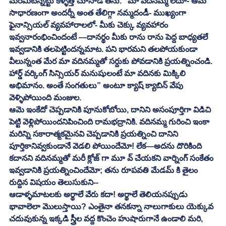
మరేమిటన్నట్టు కళ్ళెత్తి చూసాడ తను. “మా వదినమ్మ లేదూ- ఆమె 
సాధారణంగా అందర్నీ అంత తేలిగ్గా నమ్మదండీ- ముఖ్యంగా 
ఫైనాన్సియల్ వ్యవహారాలలో- మీకు చెక్కు వ్యవహారం 
ఇవ్వనారంభించిందంటే —దానర్థం మీకు రాను రాను పెద్ద బాధ్యతలే 
ఇవ్వడానికి తలపెట్టిందన్నమాట. పని భారమని తలపోయకుండా 
వీలున్నంత మేర మా వదినమ్మతో సర్దుకు పోవడానికి ప్రయత్నించండి. 
హార్డ్ వర్కింగ్ సిన్సియర్ మనుషులంటే మా వదినకు మిక్కిలి 
అభిమానం. అంతే సంగతులు” అంటూ క్యాష్ క్యాబిన్ వేపు 
వెళ్ళిపోయింది మంజుల. 
ఆమె ఇంకేదో చెప్పడానికి పూనుకోబోయి, దానిని అసంపూర్తిగా విడిచి 
పెట్టి వెళ్లిపోయిందనిపించింది రామభద్రానికి. వదినమ్మ గురించి ఇంకా 
మరిన్ని సకారాత్మకమైనవి చెప్పడానికి ప్రయత్నించి దానిని 
పూర్తికానివ్వకుండానే వెడలి పోయిందేమో! లేక—అదను దొరికింది 
కదానని వదినమ్మతో మరీ క్లోజ్ గా మూ వ్ చేయకని వార్నింగ్ సంకేతం 
ఇవ్వడానికి ప్రయత్నించిందేమో; తను రూపవతి మేడమ్ కి తైలం 
రుద్దిన విషయం తెలుసుకుని-- 
ఆడాళ్ళమాటలకు అర్థాలే వేరు కదా! అర్థాలే తెలియనప్పుడు 
భావాలెలా మొలుస్తాయి? ఎంతైనా తనకన్నా నాలుగాకులు యెక్కువ 
చదువుకున్న ఇక్కడి స్త్రీల వద్ద కొంచెం హుషారుగానే ఉండాలి మరి, 