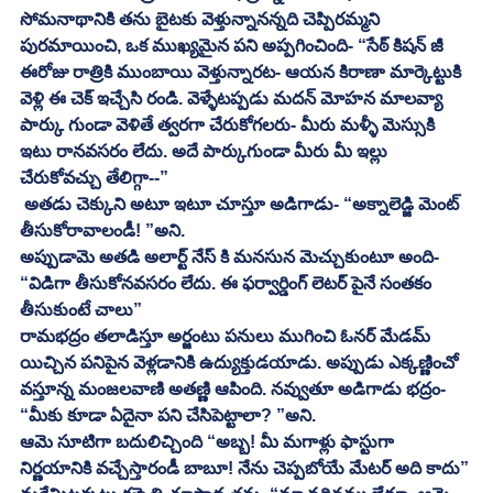
సోమనాథానికి తను బైటకు వెళ్తున్నానన్నది చెప్పిరమ్మని 
పురమాయించి, ఒక ముఖ్యమైన పని అప్పగించింది- “సేఠ్ కిషన్ జీ 
ఈరోజు రాత్రికి ముంబాయి వెళ్తున్నారట- ఆయన కిరాణా మార్కెట్టుకి 
వెళ్లి ఈ చెక్ ఇచ్చేసి రండి. వెళ్ళేటప్పడు మదన్ మోహన మాలవ్యా 
పార్కు గుండా వెళితే త్వరగా చేరుకోగలరు- మీరు మళ్ళీ మెస్సుకి 
ఇటు రానవసరం లేదు. అదే పార్కుగుండా మీరు మీ ఇల్లు 
చేరుకోవచ్చు తేలిగ్గా--”
 అతడు చెక్కుని అటూ ఇటూ చూస్తూ అడిగాడు- “అక్నాలెడ్జి మెంట్ 
తీసుకోరావాలండీ! ”అని. 
అప్పుడామె అతడి అలార్ట్ నేస్ కి మనసున మెచ్చుకుంటూ అంది- 
“విడిగా తీసుకోనవసరం లేదు. ఈ ఫర్వార్డింగ్ లెటర్ పైనే సంతకం 
తీసుకుంటే చాలు” 
రామభద్రం తలాడిస్తూ అర్జంటు పనులు ముగించి ఓనర్ మేడమ్ 
యిచ్చిన పనిపైన వెళ్లడానికి ఉద్యుక్తుడయాడు. అప్పుడు ఎక్కణ్ణించో 
వస్తూన్న మంజలవాణి అతణ్ణి ఆపింది. నవ్వుతూ అడిగాడు భద్రం- 
“మీకు కూడా ఏదైనా పని చేసిపెట్టాలా? ”అని. 
ఆమె సూటిగా బదులిచ్చింది “అబ్బ! మీ మగాళ్లు ఫాస్టుగా 
నిర్ణయానికి వచ్చేస్తారండీ బాబూ! నేను చెప్పబోయే మేటర్ అది కాదు” 