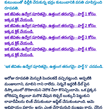
కుటుంబంతో ఢిల్లీకి చేరుకున్న భద్రం కుటుంబానికి వసతి చూపిస్తుంది 
రూపవతి. 
ఇక జీవితం ఉద్వేగ పూరితమై, ఉత్తుంగ తరంగమై - పార్ట్ 1 కోసం 
ఇక్కడ క్లిక్ చేయండి.
ఇక జీవితం ఉద్వేగ పూరితమై, ఉత్తుంగ తరంగమై - పార్ట్ 2 కోసం 
ఇక్కడ క్లిక్ చేయండి.
ఇక జీవితం ఉద్వేగ పూరితమై, ఉత్తుంగ తరంగమై - పార్ట్ 3 కోసం 
ఇక్కడ క్లిక్ చేయండి.
ఇక జీవితం ఉద్వేగ పూరితమై, ఉత్తుంగ తరంగమై - పార్ట్ 4 కోసం 
ఇక్కడ క్లిక్ చేయండి.
'ఇక జీవితం ఉద్వేగ పూరితమై, ఉత్తుంగ తరంగమై- పార్ట్ 5' చదవండి. 
ఆరోజు రూపవతి మెస్సుకి పెందలకడే వచ్చినట్లుంది. అప్పటికి 
మంజులగాని, మాలిని గాని రాలేదు. నిన్ననే ఇద్దరికీ డీల్ పైన 
డిస్కౌంటులో దొరికాయని చెరొక చీరా కొనిచ్చిందామె. ఒక ప్రక్కన 
బోలెడన్ని బిల్లులూ మరొక వేపున లెడ్చర్ బుక్కునీ పెట్టుకుని 
లావాదీవీలను లింక్ చేసుకుంటూ అప్డేట్ చేసుకుంటూంది. ఆమె 
ఆభిప్రాయం ప్రకారం- ఖర్చు ఎంత చేసామన్నది ముఖ్యం కాదు. చేసిన 