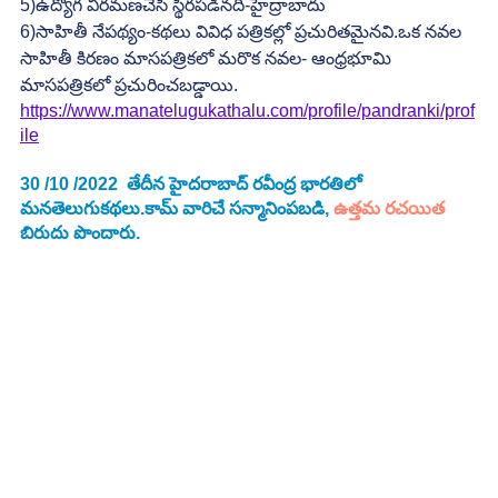
5)ఉద్యోగ విరమణచేసి స్థిరపడినది-హైద్రాబాదు
6)సాహితీ నేపథ్యం-కథలు వివిధ పత్రికల్లో ప్రచురితమైనవి.ఒక నవల 
సాహితీ కిరణం మాసపత్రికలో మరొక నవల- ఆంధ్రభూమి 
మాసపత్రికలో ప్రచురించబడ్డాయి. 
https://www.manatelugukathalu.com/profile/pandranki/prof
ile
30 /10 /2022  తేదీన హైదరాబాద్ రవీంద్ర భారతిలో 
మనతెలుగుకథలు.కామ్ వారిచే సన్మానింపబడి, 
ఉత్తమ రచయిత 
బిరుదు పొందారు.