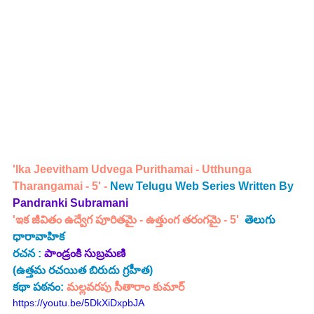
'Ika Jeevitham Udvega Purithamai - Utthunga 
Tharangamai - 5' - 
New Telugu Web Series Written By
Pandranki Subramani 
'ఇక జీవితం ఉద్వేగ పూరితమై - ఉత్తుంగ తరంగమై - 5'  
తెలుగు 
ధారావాహిక 
రచన : 
పాండ్రంకి సుబ్రమణి  
(ఉత్తమ రచయిత బిరుదు గ్రహీత)
కథా పఠనం:
 మల్లవరపు సీతారాం కుమార్
https://youtu.be/5DkXiDxpbJA