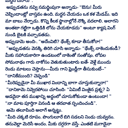
మర్దన చేసారు”.
 అప్పుడతను నవ్వి సమర్థింపుగా అన్నాడు- “ఔను! మీరు 
చెప్పిందాంట్లో వాస్తవం ఉంది. మర్దన చేయడం ఒక కళ మేడమ్. ఇది 
మా బాబు నేర్పాడు. కొన్ని కీలక స్థానాల్లోనే నొక్కి వదలాలి. అలాగని 
అంతటా గట్టిగా ఒత్తిడికి లోను చేయకూడదు” అంటూ క్యాష వింగ్ 
నుండి బైటకి వచ్చాడతడు. 
అప్పుడామె అంది-. “అదేంవిటి? థేంక్స్ కూడా తీసుకోరా!”
 ”అప్పుడతను వెనక్కి తిరిగి చూసి అన్నాడు- “థేంక్స్ నాకెందుకండీ? 
మీకు సహాయకారిగా ఉండటంలో నాకెంతో సంతోషం. లోపల 
సోమనాథం గారు నాకోసం వెతుకుతుంటారు ఐతే- వెళ్లే ముందు 
రెండు మాటలు చెప్తాను—మీరు గాని ఫ్రెండ్లీగా తీసుకుంటే--”
“దానికేముంది? చెప్పండి” 
“మీరెప్పుడైనా మీ ముఖార విందాన్ని బాగా చూస్తుకున్నారా!”
 ”దానికామె నివ్వెరపోయి చూసింది- “ఏమిటీ వింతైన ప్రశ్న? ఏ 
ఆడదైనా తన ముఖాన్ని అద్దంలో చూసుకోకుండా ఉంటుందా! ” 
“నా మాట పూర్తిగా వినండి ఆ తరవాత స్పందించండి”.
 ఆమె తలూపింది అలాగే అన్నట్టు. 
”మీది చక్కటి రూపం. పొంగులూరే బిగి సడలని నిండు యవ్వనం. 
తనువెల్లా మెరిసే అందం. మీకు దగ్గరగా వస్తే- ఎంతటి మగాడైనా 