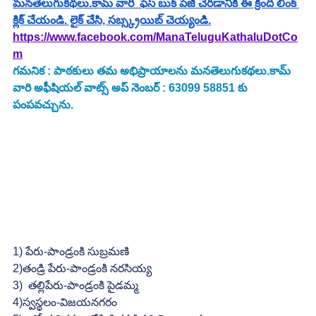
మనతెలుగుకథలు.కామ్ వారి  ఫేస్ బుక్ పేజీ చేరడానికి ఈ క్రింది లింక్ 
క్లిక్ చేయండి. లైక్ చేసి, సబ్స్క్రయిబ్ చెయ్యండి.
https://www.facebook.com/ManaTeluguKathaluDotCo
m
గమనిక : పాఠకులు తమ అభిప్రాయాలను మనతెలుగుకథలు.కామ్ 
వారి అఫీషియల్ వాట్స్ అప్ నెంబర్ : 63099 58851 కు 
పంపవచ్చును.
1) పేరు-పాండ్రంకి సుబ్రమణి
2)తండ్రి పేరు-పాండ్రంకి నరసియ్య
3)  తల్లిపేరు-పాండ్రంకి పైడమ్మ
4)స్వస్థలం-విజయనగరం