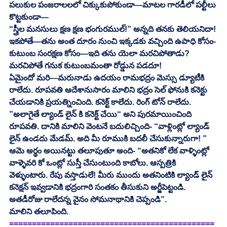
పలుకుల పంజరాలలలో చిక్కుకుపోకుండా—మాటల గారడీలో పల్టీలు 
కొట్టకుండా—
“స్త్రీల మనసులు క్షణ క్షణ భంగురముల్!” అన్నది తనకు తెలియనిదా! 
ఇకపోతే—తను అంత దూరం నుంచి ఇక్కడకు వచ్చింది ఉపాధి కోసం- 
కుటుంబ సంరక్షణ కోసం—ఇది తను యెలా మరచిపోతాడు? 
మరచిపోతే గనుక కుటుంబమంతా రోడ్డున పడదూ! 
ఏమైందో మరి—మరునాడు ఉదయం రామభద్రం మెస్సు డ్యూటీకి 
రాలేదు. రూపవతి ఆదేశానుసారం మాలిని భద్రం సెల్ ఫోనుకి కనెక్టు 
చేయడానికి ప్రయత్నించింది. కనెక్ట్ కాలేదు. రింగ్ టోన్ రాలేదు. 
”అలాగైతే ల్యాండ్ లైన్ కి కనెక్ట్ చేయి“ అని పురమాయించింది 
రూపవతి. దానికి మాలిని వెంటనే బదులిచ్చింది- “వాళ్లింట్లో ల్యాండ్ 
లైన్ ఉండదు మేడమ్. అది మీ రూముకి బదలీ చేసుకున్నారుగా! ”
ఆమె అర్థం అయినట్టు తలూపుతూ అంది- “అతనికో లేక వాళ్ళింట్లో 
వాళ్ళెవరి కో ఒంట్లో సుస్తీ చేసుంటుంది కాబోలు. ఆస్పత్రికి 
వెళ్ళుంటారు. రేపు వస్తాడులే! మీరు ముందు అతనింటికి ల్యాండ్ లైన్ 
కనెక్షన్ ఇవ్వడానికి భద్రంగారి సంతకం తీసుకుని అర్జీపెట్టండి. 
అతడీరోజు రాలేదన్న వైనం సోమనాథానికి చెప్పండి”.
మాలిని తలూపింది. 	
=============================================