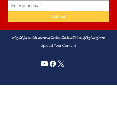
Submit
అన్ని పోస్టు లు
కథలు
ధారావాహికలు
కవితలు
జోకులు
ప్రత్యేక వ్యాసాలు
Upload Your Content
PHONE: +91 6309958851 - EMAIL:
story@manatelugukathalu.com
© 2035
Designed & Digital Marketing by Agency Conversion Guru
.