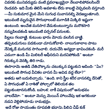
చివరకు మునివర్యుడు వంటి ప్రవరాఖ్యుడైనా నేలవాలిపోవలసిందే! 
రెండవది- ఇది మీకు తెలిసే అవకాశం లేదు కాబట్టి చెప్పవలసి వస్తూంది
—మీ సుకుమార మైన మేని సుగంధ సువాసనల్ని వెదజల్లుతూంది. 
ఇటువంటి మృదువైన సౌగంధాలంటే మగాడికి మిక్కిలి ఇష్టంగా 
ఉంటుంది. అంచేత మనసార వేడుకుంటున్నాను మరొకసారి 
నన్నుపిలవకండి ఇటువంటి పర్సనల్ పనులకు. 
పిల్లలు గలవాణ్ణి. కుటుంబ భారం మోయ వలసిన వాణ్ణి. 
తప్పటడుగులు పడకుండా చూసుకోవాలి- నాలుగుకాలాల పాటు 
నేనిక్కడే మనుగడ సాగించాలి. దయచేసి అన్యధా భావించకండి- మరీ 
ఎడంగా ఉండి మీ మిలిటరీ ఆఫీసరుని మరచిపోకండి” అంటూ 
గిరుక్కున వెనక్కి తిరి గాడు. 
ఈసారామె అతడి చేతిచొక్కాను చటుక్కున పట్టుకుని ఆపింది- “ఏం? 
ఇటువంటి సౌగంధ వీచికల వాసన మీ ఆవిడ వద్ద లేదా?"
అతడు ఆగి బదులిచ్చాడు. “ఉంది. కాని స్త్రీల శరీర వాసనల్ని దేనితో, 
ఏ సౌగంధంతో ఏ రాశితో పోల్చాలో తెలియక తల 
పట్టుకుంటాననుకోండి. బహుశ: నాకీ విషయంలో అనుభవం 
చాలదేమో- ” అంటూ మెస్సు మెయిన్ హాలువేపు ఇక ఆగకుండా 
నడచి వెళ్లిపోయాడు రామభద్రం. 
 అదే రోజు సాయంత్రం రూపవతి భద్రాన్ని పిలిచి చీఫ్ కుక్ 