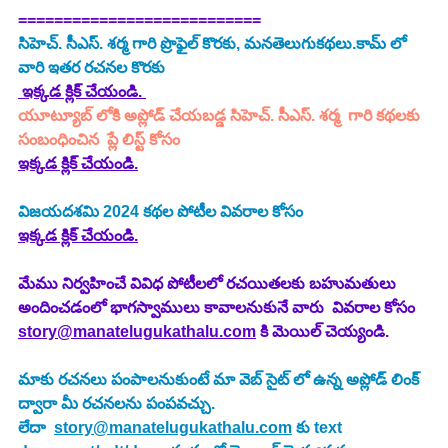
===========================
సిహెచ్. సీఎస్. శర్మ గారి ప్రొఫైల్ కొరకు, మనతెలుగుకథలు.కామ్ లో 
వారి ఇతర రచనల కొరకు
 ఇక్కడ క్లిక్ చేయండి. 
యూట్యూబ్ లోకి అప్లోడ్ చేయబడ్డ సిహెచ్. సీఎస్. శర్మ  గారి కథలకు 
సంబంధించిన  ప్లే లిస్ట్ కోసం
ఇక్కడ క్లిక్ చేయండి.
విజయదశమి 2024 కథల పోటీల వివరాల కోసం
ఇక్కడ క్లిక్ చేయండి.
మేము నిర్వహించే వివిధ పోటీలలో రచయితలకు బహుమతులు 
అందించడంలో భాగస్వాములు కావాలనుకునే వారు  వివరాల కోసం 
story@manatelugukathalu.com
 కి మెయిల్ చెయ్యండి.
మాకు రచనలు పంపాలనుకుంటే మా వెబ్ సైట్ లో ఉన్న అప్లోడ్ లింక్ 
ద్వారా మీ రచనలను పంపవచ్చు.
లేదా  
story@manatelugukathalu.com
 కు text 