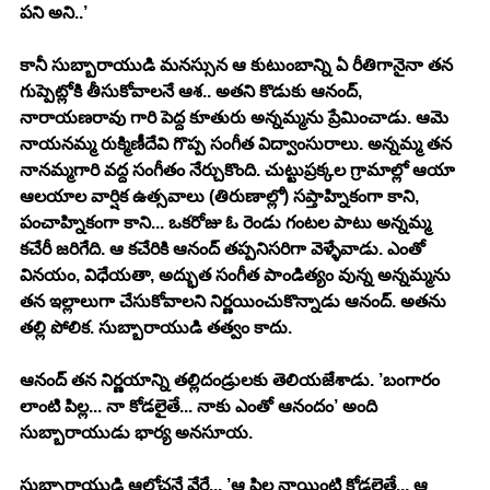
పని అని..’
కానీ సుబ్బారాయుడి మనస్సున ఆ కుటుంబాన్ని ఏ రీతిగానైనా తన 
గుప్పెట్లోకి తీసుకోవాలనే ఆశ.. అతని కొడుకు ఆనంద్, 
నారాయణరావు గారి పెద్ద కూతురు అన్నమ్మను ప్రేమించాడు. ఆమె 
నాయనమ్మ రుక్మిణీదేవి గొప్ప సంగీత విద్వాంసురాలు. అన్నమ్మ తన 
నానమ్మగారి వద్ద సంగీతం నేర్చుకొంది. చుట్టుప్రక్కల గ్రామాల్లో ఆయా 
ఆలయాల వార్షిక ఉత్సవాలు (తిరుణాల్లో) సప్తాహ్నికంగా కాని, 
పంచాహ్నికంగా కాని... ఒకరోజు ఓ రెండు గంటల పాటు అన్నమ్మ 
కచేరీ జరిగేది. ఆ కచేరికి ఆనంద్ తప్పనిసరిగా వెళ్ళేవాడు. ఎంతో 
వినయం, విధేయతా, అద్భుత సంగీత పాండిత్యం వున్న అన్నమ్మను 
తన ఇల్లాలుగా చేసుకోవాలని నిర్ణయించుకొన్నాడు ఆనంద్. అతను 
తల్లి పోలిక. సుబ్బారాయుడి తత్వం కాదు.
ఆనంద్ తన నిర్ణయాన్ని తల్లిదండ్రులకు తెలియజేశాడు. ’బంగారం 
లాంటి పిల్ల... నా కోడలైతే... నాకు ఎంతో ఆనందం’ అంది 
సుబ్బారాయుడు భార్య అనసూయ.
సుబ్బారాయుడి ఆలోచనే వేరే... ’ఆ పిల్ల నాయింటి కోడలైతే... ఆ 