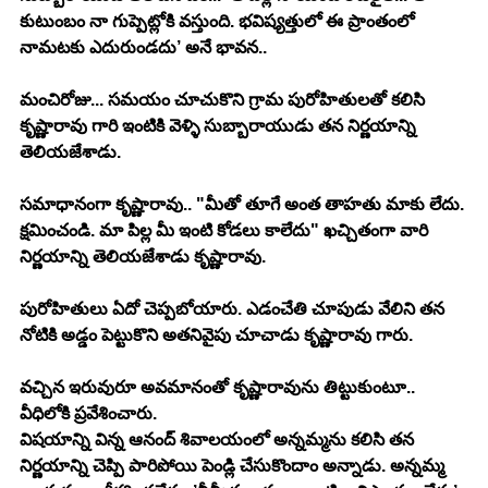
కుటుంబం నా గుప్పెట్లోకి వస్తుంది. భవిష్యత్తులో ఈ ప్రాంతంలో 
నామటకు ఎదురుండదు’ అనే భావన..
మంచిరోజు... సమయం చూచుకొని గ్రామ పురోహితులతో కలిసి 
కృష్ణారావు గారి ఇంటికి వెళ్ళి సుబ్బారాయుడు తన నిర్ణయాన్ని 
తెలియజేశాడు.
సమాధానంగా కృష్ణారావు.. "మీతో తూగే అంత తాహతు మాకు లేదు. 
క్షమించండి. మా పిల్ల మీ ఇంటి కోడలు కాలేదు" ఖచ్చితంగా వారి 
నిర్ణయాన్ని తెలియజేశాడు కృష్ణారావు.
పురోహితులు ఏదో చెప్పబోయారు. ఎడంచేతి చూపుడు వేలిని తన 
నోటికి అడ్డం పెట్టుకొని అతనివైపు చూచాడు కృష్ణారావు గారు.
వచ్చిన ఇరువురూ అవమానంతో కృష్ణారావును తిట్టుకుంటూ.. 
వీధిలోకి ప్రవేశించారు.
విషయాన్ని విన్న ఆనంద్ శివాలయంలో అన్నమ్మను కలిసి తన 
నిర్ణయాన్ని చెప్పి పారిపోయి పెండ్లి చేసుకొందాం అన్నాడు. అన్నమ్మ 