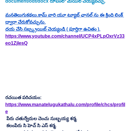
document/odt/docx రూపంలో మెయిల్ చెయ్యవచ్చు.
మనతెలుగుకథలు.కామ్ వారి యూ ట్యూబ్ ఛానల్ ను ఈ క్రింది లింక్ 
ద్వారా చేరుకోవచ్చును.
దయ చేసి సబ్స్క్రయిబ్ చెయ్యండి ( పూర్తిగా ఉచితం ).
https://www.youtube.com/channel/UCP4xPLpOxrVz33
eo1ZjlesQ
రచయిత పరిచయం:
https://www.manatelugukathalu.com/profile/chcs/profil
e
 పేరు చతుర్వేదుల చెంచు సుబ్బయ్య శర్మ.
 కలంపేరు సి హెచ్ సి ఎస్ శర్మ.