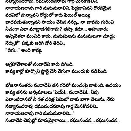
సత్యానందరావు, రఘునందనరావు గార్ల మేనకోడలిని. 
నారాయణరావు గారి మనుమరాలిని. పెద్దదానివని గౌరవమైన 
పదవిలో వున్నావని రోడ్డులో కారు ఫెయిల్ అయ్యి 
బాధపడుతున్నావని సాయం చేసిన నన్ను.. నా బావను గురించి 
నీచంగా ఎలా మాట్లాడగలిగావు? తప్పు కదూ... అహంకారం 
అన్నివేళలా మంచిది కాదు. మనుషులను మనుషులుగా చూడ్డం 
నేర్చుకో" పక్కకు జరిగి డోర్ తెరిచి..
"దిగు.." అంది కావ్య.
ఆగ్రహావేశాలతో నందాదేవి కారు దిగింది.
కావ్య కార్లో కూర్చొని స్టార్ట్ చేసి వేగంగా ముందుకు నడిపింది.
భోజనానంతరం నందాదేవి తన గదిలో మంచంపై వాలింది. ఉదయం 
కావ్య తనను అన్నమాటలు ’ఏయ్!.. నందాదేవి!.. నీవు 
ఎలాంటిదానవో నీ గత చరిత్ర ఏమిటో నాకు బాగా తెలుసు. నేను 
సత్యానందరావు రఘునందనరావు గార్ల మేనకోడలిని.. 
నారాయణరావు గారి మనుమరాలిని...’
నందాదేవి చెవుల్లో మారుమ్రోగాయి... రఘునందన... రఘునందన..