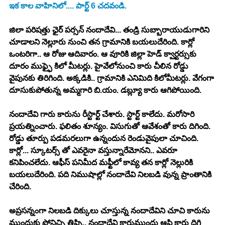
ఇక కాల వాహినిలో.... పార్ట్ 6 చదవండి. 
జిలా పరిషత్తు ఛైర్ పర్సన్ నందాదేవి... తండ్రి సుబ్బారాయుడుగారిని 
చూడాలని నెల్లూరు నుంచి తన గ్రామానికి బయలుదేరింది. కార్లో 
ఒంటరిగా.. ఆ రోజు ఆదివారం. ఆ వూరికి జిల్లా హెడ్ క్వార్టర్సుకు 
దూరం ముఫ్ఫై కిలో మీటర్లు. హైవేలోనుంచి కారు చీలిన రోడ్డు 
వైపునకు తిరిగింది. అక్కడికి.. గ్రామానికి ఎనిమిది కిలోమీటర్లు. వేగంగా 
దూసుకుపోతున్న అమ్మగారి బి.యం. డబ్ల్యూ కారు ఆగిపోయింది.
నందాదేవి గారు కారును రీస్టార్ట్ చేశారు. స్టార్ట్ కాలేదు. మరోసారి 
ప్రయత్నించారు. ఫలితం శూన్యం. విసుగుతో ఆవేశంతో కారు దిగింది. 
రోడ్డు తూర్పు పడమరలుగా ఉన్నందున రెండువైపులా చూచింది. 
కార్లో... స్కూటర్స్ తో ఎవరైనా వస్తున్నారేమోనని.. ఎవరూ 
కనిపించలేదు. ఆఫీస్ పనిమీద మఫ్టీలో కావ్య తన కార్లో నెల్లురికి 
బయలుదేరింది. పది నిముషాల్లో నందాదేవి నిలబడి వున్న ప్రాంతానికి 
చేరింది.
అప్రసన్నంగా నిలబడి దిక్కులు చూస్తున్న నందాదేవిని చూచి కారును 
ముందుకు పోనిచ్చి త్రిప్పి.. నందాదేవి కారుముందు ఆపి కారు దిగి 