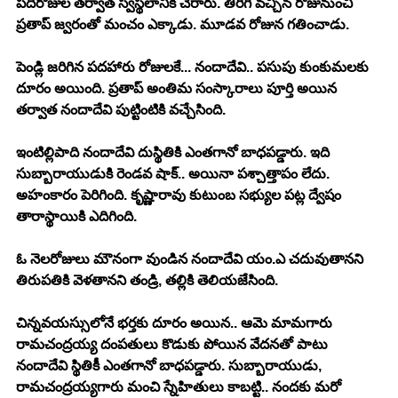
పదిరోజుల తర్వాత స్వస్థలానికి చేరారు. తిరిగి వచ్చిన రోజునుంచీ 
ప్రతాప్ జ్వరంతో మంచం ఎక్కాడు. మూడవ రోజున గతించాడు. 
పెండ్లి జరిగిన పదహారు రోజులకే... నందాదేవి.. పసుపు కుంకుమలకు 
దూరం అయింది. ప్రతాప్ అంతిమ సంస్కారాలు పూర్తి అయిన 
తర్వాత నందాదేవి పుట్టింటికి వచ్చేసింది.
ఇంటిల్లిపాది నందాదేవి దుస్థితికి ఎంతగానో బాధపడ్డారు. ఇది 
సుబ్బారాయుడుకి రెండవ షాక్.. అయినా పశ్చాత్తాపం లేదు. 
అహంకారం పెరిగింది. కృష్ణారావు కుటుంబ సభ్యుల పట్ల ద్వేషం 
తారాస్థాయికి ఎదిగింది.
ఓ నెలరోజులు మౌనంగా వుండిన నందాదేవి యం.ఎ చదువుతానని 
తిరుపతికి వెళతానని తండ్రి, తల్లికి తెలియజేసింది.
చిన్నవయస్సులోనే భర్తకు దూరం అయిన.. ఆమె మామగారు 
రామచంద్రయ్య దంపతులు కొడుకు పోయిన వేదనతో పాటు 
నందాదేవి స్థితికీ ఎంతగానో బాధపడ్డారు. సుబ్బారాయుడు, 
రామచంద్రయ్యగారు మంచి స్నేహితులు కాబట్టి.. నందకు మరో 