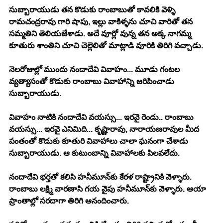
సుబ్బారాయుడు తన కొడుకు రాంబాబుతో కావలికి వెళ్ళి 
రామచంద్రరావు గారి షాపు, ఇల్లు వాకిళ్ళను చూచి వారితో తన 
సమ్మతిని తెలియజేశాడు. అదే వూర్లో వున్న తన అక్క నాగమ్మ 
కూతురు శాంతిని చూచి చెల్లెలితో మాట్లాడి వూరికి తిరిగి వచ్చాడు.
నెలరోజుల్లో ముందు నందాదేవి వివాహం... మూడు గంటల 
వ్యత్యాసంతో కొడుకు రాంబాబు వివాహాన్ని జరిపించాడు 
సుబ్బారాయుడు.
వివాహం నాటికి నందాదేవి వయస్సు... ఇరవై రెండు.. రాంబాబు 
వయస్సు... ఇరవై ఎనిమిది... కృష్ణారావు, నారాయణరావుల మీద 
పంతంతో కొడుకు కూతురి వివాహాలు చాలా ఘనంగా చేశాడు 
సుబ్బారాయుడు. ఆ కుటుంబాన్ని వివాహాలకు పిలవలేదు.
నందాదేవి భర్తతో కలిసి హనీమూన్‍కు కేరళ రాష్ట్రానికి వెళ్ళారు. 
రాంబాబు లక్ష్మి వారణాసి గయ వైపు హనీమూన్‍కు వెళ్ళారు. ఆయా 
ప్రాంతాల్లో సరదాగా తిరిగి ఆనందించారు.