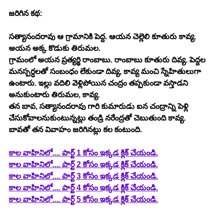
జరిగిన కథ:
సత్యానందరావు ఆ గ్రామానికి పెద్ద. ఆయన చెల్లెలి కూతురు కావ్య. 
అయన అక్క కొడుకు తిరుమల.
గ్రామంలో అయన ప్రత్యర్థి రాంబాబు. రాంబాబు కూతురు దివ్య. పెద్దల 
మనస్పర్ధలతో సంబంధం లేకుండా దివ్య, కావ్య మంచి స్నేహితులుగా 
ఉంటారు. ఇల్లు వదిలి వెళ్లిపోయిన చంద్రం తప్పకుండా వస్తాడని 
అనుకుంటారు తిరుమల, కావ్య.
తన బావ, సత్యానందరావు గారి కుమారుడు ఐన చంద్రాన్ని పెళ్లి 
చేసుకోవాలనుకుంటున్నట్లు తండ్రి నరేంద్రతో చెబుతుంది కావ్య. 
బావతో తన వివాహం జరిగినట్లు కల కంటుంది. 
కాల వాహినిలో.... పార్ట్ 1 కోసం ఇక్కడ క్లిక్ చేయండి.
కాల వాహినిలో.... పార్ట్ 2 కోసం ఇక్కడ క్లిక్ చేయండి.
కాల వాహినిలో.... పార్ట్ 3 కోసం ఇక్కడ క్లిక్ చేయండి.
కాల వాహినిలో.... పార్ట్ 4 కోసం ఇక్కడ క్లిక్ చేయండి.
కాల వాహినిలో.... పార్ట్ 5 కోసం ఇక్కడ క్లిక్ చేయండి.