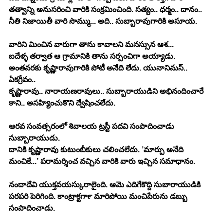
తత్వాన్ని అనుసరించి వారికి సంక్రమించింది. సత్యం.. ధర్మం.. దానం.. 
నీతి నిజాయితీ వారి సొమ్ము... అది.. సుబ్బారావుగారికి అసూయ.
వారిని మించిన వారుగా తాను కావాలని మనస్సున ఆశ...
ఐదేళ్ళ తర్వాత ఆ గ్రామానికి తాను సర్పంచిగా అయ్యాడు. 
అంతవరకు కృష్ణారావుగారికి పోటీ అనేది లేదు. యునానిమస్.. 
ఏకగ్రీవం..
కృష్ణారావు.. నారాయణరావులు.. సుబ్బారాయుడిని అభినందించారే 
కాని.. అసహ్యించుకొని ద్వేషించలేదు.
ఆరవ సంవత్సరంలో శివాలయ ట్రస్టీ పదవి సంపాదించాడు 
సుబ్బారాయుడు.
దానికి కృష్ణారావు కుటుంబీకులు చలించలేదు. ’మార్పు అనేది 
మంచికే...’ పరామర్శించ వచ్చిన వారికి వారు ఇచ్చిన సమాధానం.
నందాదేవి యుక్తవయస్కురాలైంది. ఆమె ఎదిగేకొద్ది సుబారాయుడికి 
పరపరి పెరిగింది. కాంట్రాక్టర్‍గా మారిపోయి మంచిపేరును డబ్బు 
సంపాదించాడు.