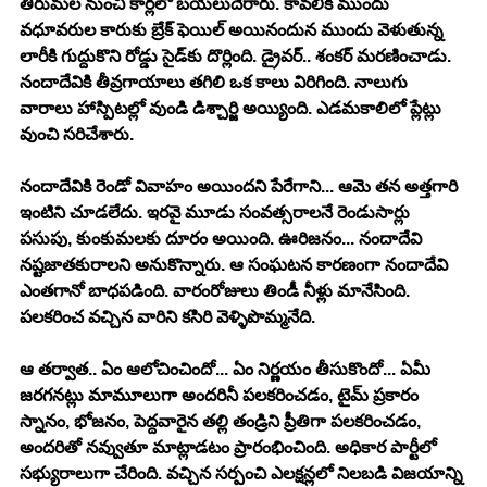
తిరుమల నుంచి కార్లలో బయలుదేరారు. కావలికి ముందు 
వధూవరుల కారుకు బ్రేక్ ఫెయిల్ అయినందున ముందు వెళుతున్న 
లారీకి గుద్దుకొని రోడ్డు సైడ్‍కు దొర్లింది. డ్రైవర్.. శంకర్ మరణించాడు. 
నందాదేవికి తీవ్రగాయాలు తగిలి ఒక కాలు విరిగింది. నాలుగు 
వారాలు హాస్పిటల్లో వుండి డిశ్చార్జి అయ్యింది. ఎడమకాలిలో ప్లేట్లు 
వుంచి సరిచేశారు.
నందాదేవికి రెండో వివాహం అయిందని పేరేగాని... ఆమె తన అత్తగారి 
ఇంటిని చూడలేదు. ఇరవై మూడు సంవత్సరాలనే రెండుసార్లు 
పసుపు, కుంకుమలకు దూరం అయింది. ఊరిజనం... నందాదేవి 
నష్టజాతకురాలని అనుకొన్నారు. ఆ సంఘటన కారణంగా నందాదేవి 
ఎంతగానో బాధపడింది. వారంరోజులు తిండీ నీళ్లు మానేసింది. 
పలకరించ వచ్చిన వారిని కసిరి వెళ్ళిపొమ్మనేది.
ఆ తర్వాత.. ఏం ఆలోచించిందో... ఏం నిర్ణయం తీసుకొందో... ఏమీ 
జరగనట్లు మామూలుగా అందరినీ పలకరించడం, టైమ్ ప్రకారం 
స్నానం, భోజనం, పెద్దవారైన తల్లి తండ్రిని ప్రీతిగా పలకరించడం, 
అందరితో నవ్వుతూ మాట్లాడటం ప్రారంభించింది. అధికార పార్టీలో 
సభ్యురాలుగా చేరింది. వచ్చిన సర్పంచి ఎలక్షన్లలో నిలబడి విజయాన్ని 