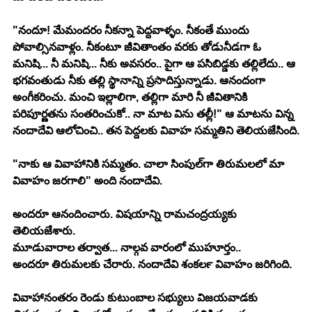
"నందూ! మేమందరం నీకన్నా పెద్దవాళ్ళం. నీకంతే ముందు 
పోవాల్సినవాళ్లం. నీకంటూ జీవితాంతం వరకు తోడునీడగా ఓ 
మనిషి... నీ మనిషి... నీకు అవసరం.. పైగా ఆ పసిబిడ్డకు తల్లిలేదు.. ఆ 
భగవంతుడు నీకు తల్లి స్థానాన్ని ప్రసాదిస్తున్నాడు. ఆనందంగా 
అంగీకరించు. మంచి ఇల్లాలిగా, తల్లిగా మారి నీ జీవితానికి 
పరిపూర్ణతను సంతరించుకో.. నా మాట విను తల్లీ!" ఆ మాటను విన్న 
నందాదేవి ఆలోచించి.. తన పెద్దలకు వివాహ సమ్మతిని తెలియజేసింది.
"నాకు ఆ వివాహానికి సమ్మతం. చాలా సింపుల్‍గా తిరుమలలో మా 
వివాహం జరగాలి" అంది నందాదేవి. 
అందరూ ఆనందించారు. విషయాన్ని రామచంద్రయ్యకు 
తెలియజేశారు.
మూడువారాల తర్వాత... నాల్గవ వారంలో ముహూర్తం..
అందరూ తిరుమలకు చేరారు. నందాదేవి శంకర్‍ల వివాహం జరిగింది.
వివాహానంతరం రెండు కుటుంబాల సభ్యులు విజయవాడకు 