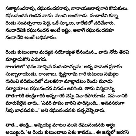
సత్యానందరావు, రఘునందనరావు, నారాయణరావుగారి కొడుకులు. 
రఘునందన రెండవ వాడు. మంచి అందగాడు. నందాదేవి కన్నా 
రెండు సంవత్సరాలు పెద్ద. ఒకే స్కూలు, కాలేజీలో చదివేవారు. 
నందాదేవికి రఘునందన అంటే ఇష్టం. అలాగే రఘునందనకూ 
నందాదేవి అంటే అభిమానం.
రెండు కుటుంబాల మధ్యన సయోధ్యత లేనందున... వారు నోరు తెరచి 
మాట్లాడుకొని ఎరుగరు.
కాలగతిలో ’ధనం హెచ్చిన మదంహెచ్చును’ అన్న సామెత ప్రకారం 
సుబ్బారాయుడు. రాంబాబు, కృష్ణారావు గారి కుటుంబ సభ్యుల 
గురించి పదిమందిలో చులకనగా మాట్లాడటం రెండు మూడు 
పర్యాయాలు రఘునందన వినడం జరిగింది. తాను విన్నదాన్ని 
తాతగారికి తండ్రిగారికి అన్నగారికి చెప్పి విచారపోయాడు. సహనానికి 
మారుపేరైన వారు.. ’ఎవరి పాపం వారిని హరిస్తుంది... అనవసరంగా 
నీవు బాధపడకు...’ అని రఘునందనకు నచ్చచెప్పేవారు.
తాత... తండ్రి... అన్నయ్య మాటల వలన రఘునందనకు అర్థం 
అయ్యింది. ’ఆ రెండు కుటుంబాలు ఏకం కావడం... ఈ జన్మలో జరగని 