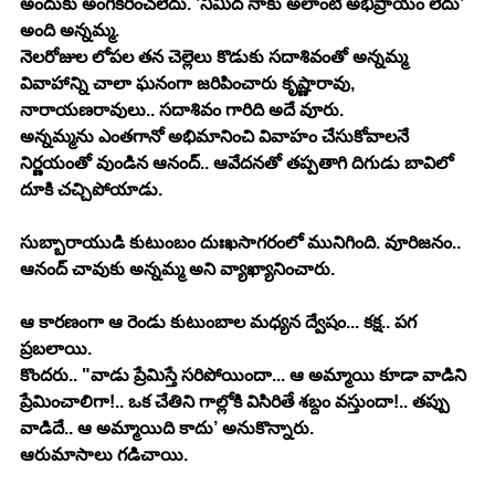
అందుకు అంగీకరించలేదు. ’నీమీద నాకు అలాంటి అభిప్రాయం లేదు’ 
అంది అన్నమ్మ.
నెలరోజుల లోపల తన చెల్లెలు కొడుకు సదాశివంతో అన్నమ్మ 
వివాహాన్ని చాలా ఘనంగా జరిపించారు కృష్ణారావు, 
నారాయణరావులు.. సదాశివం గారిది అదే వూరు.
అన్నమ్మను ఎంతగానో అభిమానించి వివాహం చేసుకోవాలనే 
నిర్ణయంతో వుండిన ఆనంద్.. ఆవేదనతో తప్పతాగి దిగుడు బావిలో 
దూకి చచ్చిపోయాడు.
సుబ్బారాయుడి కుటుంబం దుఃఖసాగరంలో మునిగింది. వూరిజనం.. 
ఆనంద్ చావుకు అన్నమ్మ అని వ్యాఖ్యానించారు. 
ఆ కారణంగా ఆ రెండు కుటుంబాల మధ్యన ద్వేషం... కక్ష.. పగ 
ప్రబలాయి.
కొందరు.. "వాడు ప్రేమిస్తే సరిపోయిందా... ఆ అమ్మాయి కూడా వాడిని 
ప్రేమించాలిగా!.. ఒక చేతిని గాల్లోకి విసిరితే శబ్దం వస్తుందా!.. తప్పు 
వాడిదే.. ఆ అమ్మాయిది కాదు’ అనుకొన్నారు.
ఆరుమాసాలు గడిచాయి.