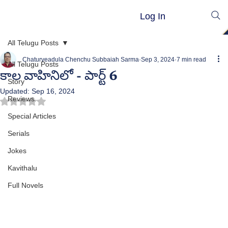
Log In
All Telugu Posts
Chaturveadula Chenchu Subbaiah Sarma
Sep 3, 2024
7 min read
All Telugu Posts
కాల వాహినిలో - పార్ట్ 6
Story
Updated:
Sep 16, 2024
Reviews
Rated NaN out of 5 stars.
Special Articles
Serials
Jokes
Kavithalu
Full Novels