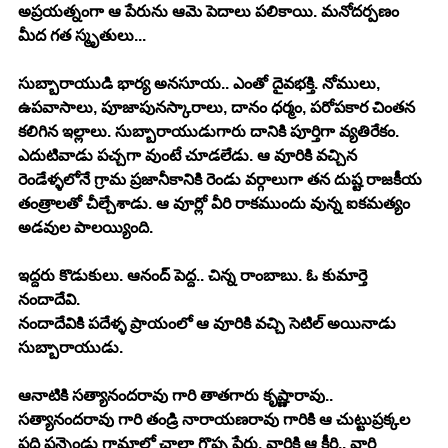
అప్రయత్నంగా ఆ పేరును ఆమె పెదాలు పలికాయి. మనోదర్పణం 
మీద గత స్మృతులు...
సుబ్బారాయుడి భార్య అనసూయ.. ఎంతో దైవభక్తి. నోములు, 
ఉపవాసాలు, పూజాపునస్కారాలు, దానం ధర్మం, పరోపకార చింతన 
కలిగిన ఇల్లాలు. సుబ్బారాయుడుగారు దానికి పూర్తిగా వ్యతిరేకం.
ఎదుటివాడు పచ్చగా వుంటే చూడలేడు. ఆ వూరికి వచ్చిన 
రెండేళ్ళలోనే గ్రామ ప్రజానీకానికి రెండు వర్గాలుగా తన దుష్ట రాజకీయ 
తంత్రాలతో చీల్చేశాడు. ఆ వూర్లో వీరి రాకముందు వున్న ఐకమత్యం 
అడవుల పాలయ్యింది.
ఇద్దరు కొడుకులు. ఆనంద్ పెద్ద.. చిన్న రాంబాబు. ఓ కుమార్తె 
నందాదేవి.
నందాదేవికి పదేళ్ళ ప్రాయంలో ఆ వూరికి వచ్చి సెటిల్ అయినాడు 
సుబ్బారాయుడు.
ఆనాటికి సత్యానందరావు గారి తాతగారు కృష్ణారావు.. 
సత్యానందరావు గారి తండ్రి నారాయణరావు గారికి ఆ చుట్టుప్రక్కల 
పది పన్నెండు గ్రామాల్లో చాలా గొప్ప పేరు. వారికి ఆ కీర్తి.. వారి 