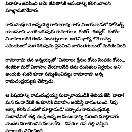
వివాహం జరిపించి ఆమె జీవితానికి ఆనందాన్ని కలిగించాలని 
మాట్లాడుకొనేవారు.
రామచంద్రగారి అన్నయ్య రామారావు గారు విజయవాడలో హోటల్స్ 
యజమాని. వారికి ఇరువురు కుమారులు. శంకర్.. ఈశ్వర్.. శంకర్‍కి 
వివాహం జరిగి రెండు సంవత్సరాలు. అతని భార్య గౌరి కాన్పు 
సమయంలో మగ శిశువును ప్రసవించి బాలింతగుణంతో మరణించింది.
రామారావు తన అన్నయ్యతో ’చినబాబు క్షేమం కోసం పెంపకం కోసం... 
శంకర్‍కు మరో వివాహం చేయాలనేది తమ దంపతుల నిర్ణయం అని’ 
అందుకు శంకర్ కూడా సమ్మతించినట్టు రామారావు అన్న 
రామచంద్రయ్యకు చెప్పాడు.
ఆ విషయాన్ని రామచంద్రయ్య సుబ్బారాయుడికి తెలియజేసి ’బావా! 
మన నందాదేవికి శంకరానికి వివాహం జరిపిస్తే బాగుంటుంది. నీవు 
అక్కా కలిసి నందతో మాట్లాడండి’ చెప్పాడు రామచంద్రయ్య.
నందాదేవితో తల్లి తండ్రి అన్న ఆ సంబంధాన్ని గురించి మాట్లాడారు. 
మొదట నిరాకరించిన నందాదేవి... చివరగా తన తల్లి చెప్పిన 
మాటలకు చలించింది.