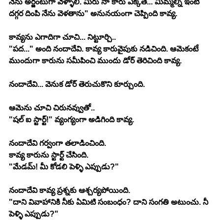
నేను అర్జంటుగా వెళ్ళాలి. మీరు నా కారు ఎక్కితే... మిమ్మల్ని ఇంటి 
దగ్గర దింపి నేను వెళతాను" అనునయంగా చెప్పింది కావ్య.
కావ్యను ఎగాదిగా చూచి... నిట్టూర్చి..
"పద..." అంది నందాదేవి. కావ్య కారువైపుకు నడిచింది. ఆమెకంటే 
ముందుగా కారును సమీపించి ముందు డోర్ తెరిచింది కావ్య.
నందాదేవి... వెనుక డోర్ తెరుచుకొని కూర్చుంది.
ఆమెను చూచి చిరునవ్వుతో..
"షల్ ఐ స్టార్ట్!" వ్యంగ్యంగా అడిగింది కావ్య.
నందాదేవి గర్వంగా తలాడించింది.
కావ్య కారును స్టార్ట్ చేసింది. 
"మేడమ్! మీ కోడలి పెళ్ళి ఎప్పుడు?"
నందాదేవి కావ్య ప్రశ్నకు ఆశ్చర్యపోయింది.
"దాని వివాహానికి నీకు ఏమిటి సంబంధం? దాని సంగతి అటుంచు. నీ 
పెళ్ళి ఎప్పుడు?"