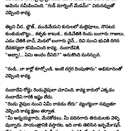
ఆమెను సమీపించింది. "గుడ్ మార్నింగ్ మేడమ్!" చిరునవ్వుతో 
చెప్పింది కావ్య. 
తెల్లని చీర.. బ్లౌజ్.. ముడివేయని కురులలో మల్లెపూలు, నొసటన 
కుంకుమబొట్టు... కళ్ళకు కాటుక... కుడిచేతికి రెండు బంగారు గాజులు, 
ఎడం చేతికి వాచ్, మెడలో బంగారు చైన్... దివి నుంచి భువికి దిగిన 
దేవకన్యలా కనిపించింది కావ్య.. నందాదేవికి.
"అబ్బా!... ఏమి అందం దీనిది?" అనుకొంది మనస్సున.
"రండి.. నా కార్లో కూర్చోండి. ఇంటి దగ్గర దింపుతాను" అభిమానంతో 
చెప్పింది కావ్య.
నందాదేవి రోడ్డు రెండువైపులా చూచింది. కావ్య కారులో ఎక్కడం 
నందాదేవి గారికి ఇష్టం లేదు.
"రెండు వైపుల నుంచి ఏమీ రావడం లేదు" వ్యంగ్యంగా నవ్వుతూ 
చెప్పింది కావ్య క్షణం తర్వాత.
"మీ అన్నయ్యగారు, మేనకోడలు, మీ వదినగారు తిరుమలకు వెళ్ళి 
వున్నారు. సాయంత్రానికి వస్తారట. ఇది నాకు తెలిసిన ఇన్ఫర్‍మేషన్. 