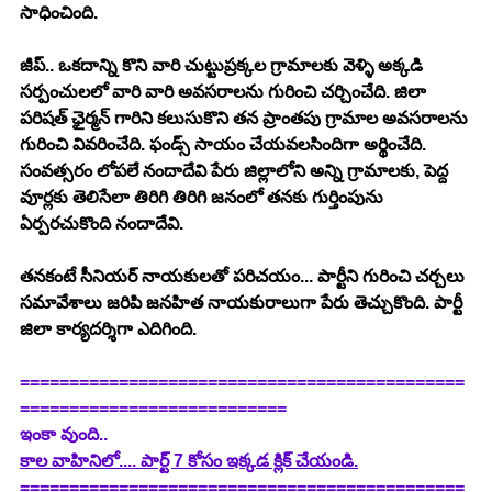
సాధించింది.
జీప్.. ఒకదాన్ని కొని వారి చుట్టుప్రక్కల గ్రామాలకు వెళ్ళి అక్కడి 
సర్పంచులలో వారి వారి అవసరాలను గురించి చర్చించేది. జిలా 
పరిషత్ ఛైర్మన్ గారిని కలుసుకొని తన ప్రాంతపు గ్రామాల అవసరాలను 
గురించి వివరించేది. ఫండ్స్ సాయం చేయవలసిందిగా అర్థించేది. 
సంవత్సరం లోపలే నందాదేవి పేరు జిల్లాలోని అన్ని గ్రామాలకు, పెద్ద 
వూర్లకు తెలిసేలా తిరిగి తిరిగి జనంలో తనకు గుర్తింపును 
ఏర్పరచుకొంది నందాదేవి.
తనకంటే సీనియర్ నాయకులతో పరిచయం... పార్టీని గురించి చర్చలు 
సమావేశాలు జరిపి జనహిత నాయకురాలుగా పేరు తెచ్చుకొంది. పార్టీ 
జిలా కార్యదర్శిగా ఎదిగింది.
=============================================
===========================
ఇంకా వుంది..
కాల వాహినిలో.... పార్ట్ 7 కోసం ఇక్కడ క్లిక్ చేయండి.
=============================================