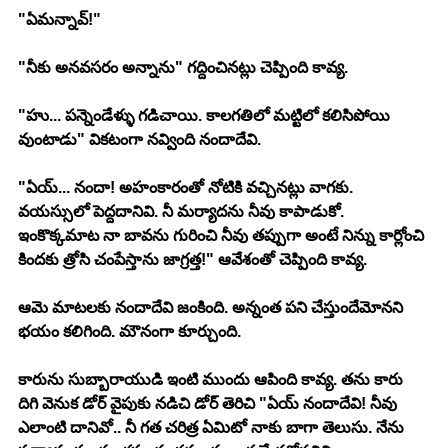
"ఏమన్నావ్!"
"నీకు అనవసరం అన్నాను" గద్దించినట్లు చెప్పింది కావ్య.
"హు... పన్నెండేళ్ళు గడిచాయి. కాలగతిలో మట్టిలో కలిసిపోయి 
వుంటాడు" వికటంగా నవ్వింది నందాదేవి.
"ఏయ్... నందా! అహంకారంతో నోటికి వచ్చినట్లు వాగకు. 
వయస్సులో పెద్దదానివి. నీ మర్యాదను నీవు కాపాడుకో. 
ఇంకొక్కమాట నా బావను గురించి నీవు తప్పుగా అంటే నిన్ను కార్లోంచి 
కిందకు త్రోసి చంపేస్తాను జాగ్రత్త!" ఆవేశంతో చెప్పింది కావ్య.
ఆమె మాటలకు నందాదేవి జంకింది. అన్నంత పని చేస్తుందేమోనని 
భయం కలిగింది. మౌనంగా కూర్చుంది.
కారును సుబ్బారాయుడి ఇంటి ముందు ఆపింది కావ్య. తను కారు 
దిగి వెనుక డోర్ వైపుకు నడిచి డోర్ తెరిచి "ఏయ్ నందాదేవి! నీవు 
ఎలాంటి దానివో.. నీ గత చరిత్ర ఏమిటో నాకు బాగా తెలుసు. నేను 