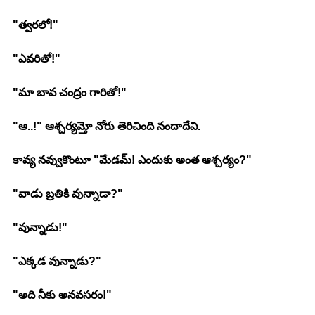
"త్వరలో!"
"ఎవరితో!"
"మా బావ చంద్రం గారితో!"
"ఆ..!" ఆశ్చర్యమ్తో నోరు తెరిచింది నందాదేవి.
కావ్య నవ్వుకొంటూ "మేడమ్! ఎందుకు అంత ఆశ్చర్యం?"
"వాడు బ్రతికి వున్నాడా?"
"వున్నాడు!"
"ఎక్కడ వున్నాడు?"
"అది నీకు అనవసరం!"