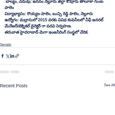
 బాల్యం, చదువు: జననం నెల్లూరు జిల్లా కోవూరు తాలూకా గుంట 
పాలెం 
విద్యాభ్యాసం: రొయ్యల పాలెం, బుచ్చి రెడ్డి పాలెం, నెల్లూరు
ఉద్యోగం: మద్రాసులో 2015 వరకు వివిధ కంపెనీలలో చీఫ్ జనరల్ 
మేనేజర్/టెక్నికల్ డైరెక్టర్ గా పదవి నిర్వహణ.
తరువాత హైదరాబాద్ మెగా ఇంజనీరింగ్ సంస్థలో చేరిక.
Serials
See All
Recent Posts