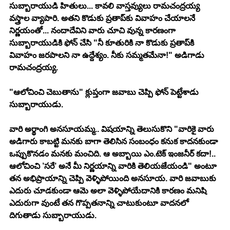
సుబ్బారాయుడి హితులు... కావలి వాస్తవ్యులు రామచంద్రయ్య 
వస్త్రాల వ్యాపారి. అతని కొడుకు ప్రతాప్‍కు వివాహం చేయాలనే 
నిర్ణయంతో... నందాదేవిని వారు చూచి వున్న కారణంగా 
సుబ్బారాయుడికి ఫోన్ చేసి "నీ కూతురికి నా కొడుకు ప్రతాప్‍కి 
వివాహం జరపాలని నా ఉద్దేశ్యం. నీకు సమ్మతమేనా!" అడిగాడు 
రామచంద్రయ్య.
"ఆలోచించి చెబుతాను" క్లుప్తంగా జవాబు చెప్పి ఫోన్ పెట్టేశాడు 
సుబ్బారాయుడు.
వారి అర్థాంగి అనసూయమ్మ.. విషయాన్ని తెలుసుకొని "వారికై వారు 
అడిగారు కాబట్టి మనకు బాగా తెలిసిన సంబంధం కనుక కాదనకుండా 
ఒప్పుకొనడం మనకు మంచిది. ఆ అబ్బాయి ఎం.టెక్ ఇంజనీర్ కదా!.. 
ఆలోచించి ’సరే’ అనే మీ నిర్ణయాన్ని వారికి తెలియజేయండి" అంటూ 
తన అభిప్రాయాన్ని చెప్పి వెళ్ళిపోయింది అనసూయ. వారి జవాబుకు 
ఎదురు చూడకుండా ఆమె అలా వెళ్ళిపోయేదానికి కారణం మనిషి 
ఎదురుగా వుంటే తన గొప్పతనాన్ని చాటుకుంటూ వాదనలో 
దిగుతాడు సుబ్బారాయుడు.