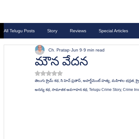
All Telugu Posts
Story
Reviews
Special Articles
Ch. Pratap
Jun 9
9 min read
మౌన వేదన
Rated NaN out of 5 stars.
తెలుగు క్రైమ్ కథ, సి హెచ్ ప్రతాప్, అపార్ట్‌మెంట్ హత్య, మహిళల భద్రత, క్రైమ్ థ్రిల్లర్, పోలీసు దర్యాప్తు, ఫోరెన్సిక్ సాక్ష్యాలు, సైకాలజికల్ క్రైమ్, తెలుగు సస్పెన్స్ కథ, 
అనన్య కథ, సామాజిక అవగాహన కథ, Telugu Crime Story, Crime Inves