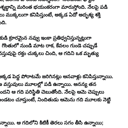
నిశ్శబ్దాన్ని మరింత భయంకరంగా మారుస్తోంది. నేలపై పడి 
ు ముక్కలుగా కనిపిస్తుంటే, అక్కడ ఏదో అదృశ్య శక్తి 
ది. 
్రూరమైన నవ్వు ఇంకా ప్రతిధ్వనిస్తున్నట్లుగా 
ి, గొంతులో నుండి మాట రాక, కేవలం గుండె చప్పుడే 
వస్తువుపై రక్తం చుక్కలు చింది, ఆ గదిని ఒక మృత్యు 
్కడ పెద్ద పోరాటమే జరిగినట్లు ఆనవాళ్లు కనిపిస్తున్నాయి. 
రణ వస్తువులు మూలల్లో పడి ఉన్నాయి. అనన్య తన 
దని ఆ గది పరిస్థితి చెబుతోంది. నేలపై ఆమె చెప్పులు 
ఉండటం చూస్తుంటే, నిందితుడు ఆమెను గది మూలకు నెట్టి 
్నాయి. ఆ గదిలోని కిటికీ తెరలు సగం తీసి ఉన్నాయి; 