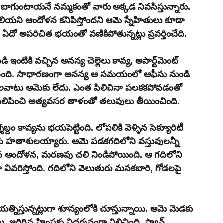
ు బాగుంటాయనే నమ్మకంతో వారు అక్కడ నివసిస్తున్నారు. 
లియని ఆందోళన కనిపిస్తోందని ఆమె స్నేహితులు కూడా 
ో అపరిచిత భయంతో వణికిపోతున్నట్లు ప్రవర్తించేది.
కి వచ్చిన అనన్య చెల్లెలు కావ్య, అపార్ట్‌మెంట్ 
సింది. సాధారణంగా అనన్య ఆ సమయంలో ఆఫీసు నుండి 
ే అలవాటు ఆమెకు లేదు. ఎంత పిలిచినా పలకకపోవడంతో 
ి పిలిపించి అత్యవసర తాళంతో తలుపులు తీయించింది.
కావ్యను భయపెట్టింది. లోపలికి వెళ్ళిన సెక్యూరిటీ 
సి హతాశులయ్యారు. ఆమె పడకగదిలోని వస్తువులన్నీ 
మైన ఆందోళన, మరణపు చలి నిండిపోయింది. ఆ గదిలోని 
 వివరిస్తోంది. గదిలోని వెలుతురు మసకబారి, గోడలపై 
యత్నిస్తున్నట్లుగా శూన్యంలోకి చూస్తున్నాయి. ఆమె మెడకు 
ి, జరిగిన హింసకు నిదర్శనంగా నిలిచింది. ఫ్యాన్ 