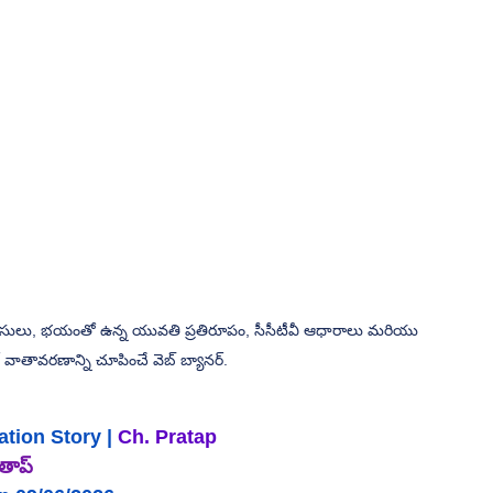
లర్ వాతావరణాన్ని చూపించే వెబ్ బ్యానర్.
ation 
Story |
 Ch. Pratap
రతాప్