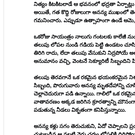
నిత్యం కిటకిటలాడే ఆ భవనంలో భద్రతా ఏర్పాట్ల
అయితే, గత కొద్ది రోజులుగా అనన్య ముఖంలో తె
గమనించారు. ఎప్పుడూ ఉత్సాహంగా ఉండే ఆమె, ఏద
ఒకరోజు సాయంత్రం నాలుగు గంటలకు కాలేజీ నుండి ఇంటి
తలుపు లోపల నుండి గడియ పెట్టి ఉండటం చూ
తిరిగి రాదు, లేదా తలుపు వేసుకుని నిద్రపోయ
అనుమానం వచ్చి, వెంటనే సెక్యూరిటీ సిబ్బందిన
తలుపు తెరవగానే ఒక రకమైన భయంకరమైన నిశ్శబ్దం 
సిబ్బంది, పొరుగువారు అనన్య మృతదేహాన్ని చూ
చెల్లాచెదురుగా పడి ఉన్నాయి. గాలిలో ఒక రక
వాతావరణం అక్కడ జరిగిన క్రూరత్వాన్ని మౌనంగా
పడుతున్న నీడలు వికృతంగా కనిపిస్తున్నాయి. 
అనన్య కళ్లు సగం తెరుచుకుని, ఏదో చెప్పాలని ప్ర
చుట్టబడిన ఆ నల్లటి వైరు చర్మం లోపలికి దిగిపోయ