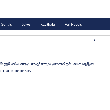
Serials
Jokes
Kavithalu
Full Novels
tigation, Thriller Story