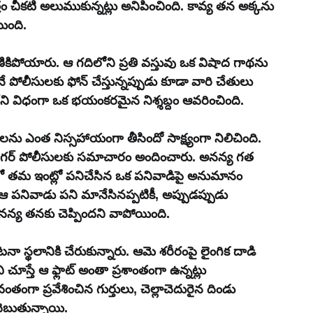
 చీకటి అలుముకున్నట్లు అనిపించింది. కావ్య తన అక్కను 
ింది. 
ికిపోయారు. ఆ గదిలోని ప్రతి వస్తువు ఒక విషాద గాథను 
ంటనే పోలీసులకు ఫోన్ చేస్తున్నప్పుడు కూడా వారి చేతులు 
ార్ట్‌మెంట్‌లో ఎప్పుడూ లేని విధంగా ఒక భయంకరమైన నిశ్శబ్దం ఆవరించింది.
ాలను ఎంత నిస్సహాయంగా తీసిందో సాక్ష్యంగా నిలిచింది. 
ంలో తమ ఇంట్లో పనిచేసిన ఒక పనివాడిపై అనుమానం 
. ఆ పనివాడు పని మానేసినప్పటికీ, అప్పుడప్పుడు 
 అనన్య తనకు చెప్పిందని వాపోయింది.
్థలానికి చేరుకున్నారు. ఆమె శరీరంపై లైంగిక దాడి 
 చూస్తే ఆ ఫ్లాట్ అంతా ప్రశాంతంగా ఉన్నట్లు 
ంగా ప్రవేశించిన గుర్తులు, చెల్లాచెదురైన దిండు 
చెబుతున్నాయి. 