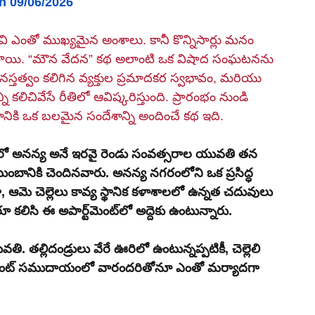
n 09/06/2026
వి ఎంతో ముఖ్యమైన అంశాలు. కానీ కొన్నిసార్లు మనం 
ుతాయి. “మౌన వేదన” కథ అలాంటి ఒక విషాద సంఘటనను 
స్తత్వం కలిగిన వ్యక్తుల ప్రమాదకర స్వభావం, మరియు 
ి కలిచివేసే రీతిలో ఆవిష్కరిస్తుంది. ప్రారంభం నుండి 
ికి ఒక బలమైన సందేశాన్ని అందించే కథ ఇది.
ుటుంబానికి చెందినవారు. అనన్య నగరంలోని ఒక ప్రసిద్ధ 
చదువుతోంది. చదువు, ఉద్యోగాల నిమిత్తం వీరిద్దరూ కలిసి ఈ అపార్ట్‌మెంట్‌లో అద్దెకు ఉంటున్నారు.
్లిదండ్రులు వేరే ఊరిలో ఉంటున్నప్పటికీ, చెల్లెలి 