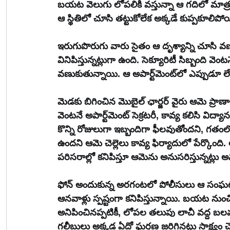
బయట వెలుగు లోపలికి వస్తున్నా ఆ గదిలో మాత్రం
ఆ స్థితిలో చూసి తట్టుకోలేక అక్కడే కుప్పకూలిపోయ
ఇరుగుపొరుగు వారు సైతం ఆ దృశ్యాన్ని చూసి వణ
వినిపిస్తున్నట్లుగా ఉంది. సెక్యూరిటీ సిబ్బంది వె
వణుకుతున్నాయి. ఆ అప
మెడకు బిగించిన మొబైల్ ఛార్జర్ వైరు ఆమె ప్రాణ
వెంటనే అపార్ట్‌మెంట్ సెక్రటరీ, కావ్య కలిసి విద్యానగర్ పోలీసులకు సమాచారం అందించారు. అనన్య గత 
కొన్ని రోజులుగా ఇబ్బందిగా ఫీలవుతోందని, గత
ఉందని ఆమె చెల్లెలు కావ్య ఫిర్యాదులో పేర్కొంది
పరిసరాల్లో కనిపిస్తూ ఆమెను అనుసరిస్తున్నట్లు
ఫోన్ అందుకున్న అరగంటలో పోలీసులు ఆ సంఘటనా స
ఆనవాళ్లు స్పష్టంగా కనిపిస్తున్నాయి. బయట నుంచి
అనిపించినప్పటికీ, లోపల తలుపు లాచీ వద్ద బలవంత
గలీబులు అక్కడ ఏదో ఘర్షణ జరిగినట్లు సాక్ష్యం 