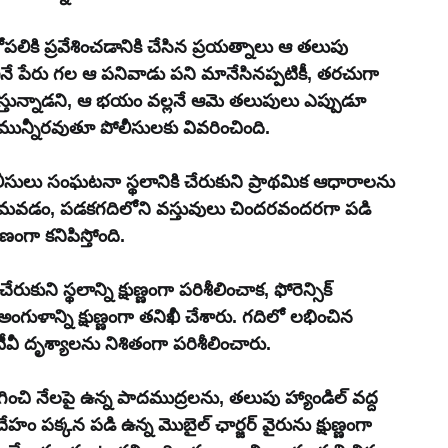
 లోపలికి ప్రవేశించడానికి చేసిన ప్రయత్నాలు ఆ తలుపు 
యం అనే పేరు గల ఆ పనివాడు పని మానేసినప్పటికీ, తరచుగా 
ధిస్తున్నాడని, ఆ భయం వల్లనే ఆమె తలుపులు ఎప్పుడూ 
ుమున్నీరవుతూ పోలీసులకు వివరించింది. 
ీసులు సంఘటనా స్థలానికి చేరుకుని ప్రాథమిక ఆధారాలను 
యమవడం, పడకగదిలోని వస్తువులు చిందరవందరగా పడి 
ంగా కనిపిస్తోంది.
అంగుళాన్ని క్షుణ్ణంగా తనిఖీ చేశారు. గదిలో లభించిన 
ీవీ దృశ్యాలను నిశితంగా పరిశీలించారు. 
గించి నేలపై ఉన్న పాదముద్రలను, తలుపు హ్యాండిల్ వద్ద 
ం పక్కన పడి ఉన్న మొబైల్ ఛార్జర్ వైరును క్షుణ్ణంగా 