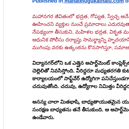
Published in
manatelugukathalu.com
 o
మహానగర జీవితంలో భద్రత, గోప్యత, స్వేచ్ఛ అనే
ఊహించని వ్యక్తుల నుంచే ప్రమాదాలు ఎదురవ
నేపథ్యంగా తీసుకుని, మహిళల భద్రత, వికృత మన
ఆధునిక పోలీసు దర్యాప్తు సామర్థ్యాన్ని హృదయాన్న
ముగింపు వరకు ఉత్కంఠను కొనసాగిస్తూ, సమాజాన
విద్యానగర్‌లోని ఒక ఎత్తైన అపార్ట్‌మెంట్ కాంప్లెక్స్‌లో అనన్య అనే ఇరవై రెండు సంవత్సరాల యువతి తన 
చెల్లెలితో నివసిస్తోంది. వీరిద్దరూ మధ్యతరగతి క
కార్యాలయంలో సాఫ్ట్‌వేర్ ఉద్యోగిగా పనిచేస్తుండగా, ఆమె చెల్లెలు కావ్య స్థానిక కళాశాలలో ఉన్నత చదువులు 
అనన్య చాలా మితభాషి, బాధ్యతాయుతమైన యువతి. తల
సంరక్షణ బాధ్యతను తనే తీసుకుంది. ఆ అపార్ట్‌మెంట్ సముదాయంలో వారందరితోనూ ఎంతో మర్యాదగా 
ఉండేవారు.