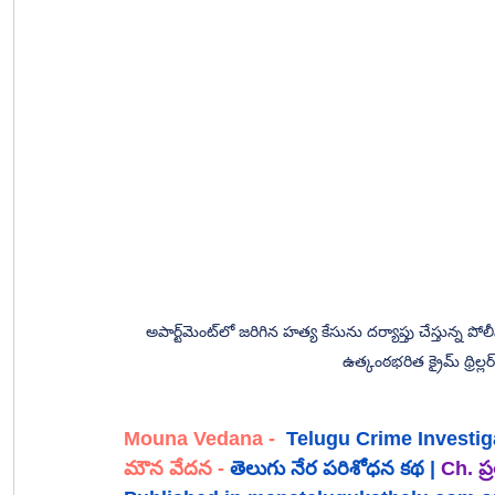
అపార్ట్‌మెంట్‌లో జరిగిన హత్య కేసును దర్యాప్తు చేస్తున్న పోలీసులు, భయంతో ఉన్న యువతి ప్రతిరూపం, సీసీటీవీ ఆధారాలు మరియు 
ఉత్కంఠభరిత క్రైమ్ థ్రిల్
Mouna Vedana
 - 
Telugu Crime Investig
మౌన వేదన
 -
తెలుగు 
నేర పరిశోధన 
కథ
 | 
Ch. ప్