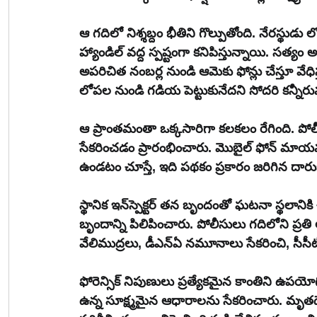
ఆ గదిలో నిశ్శబ్దం భీతిని గొల్పుతోంది. నేరస్థుడు
హ్యాండిల్ వద్ద స్పష్టంగా కనిపిస్తున్నాయి. సత్
అపరిచిత నంబర్ల నుండి ఆమెకు ఫోన్లు చేస్తూ వే
లోపల నుండి గడియ పెట్టుకునేదని సోదరి కన్నీర
ఆ ప్రాంతమంతా ఒక్కసారిగా కలకలం రేగింది. పోల
సేకరించడం ప్రారంభించారు. మొబైల్ ఫోన్ మా
ఉండటం చూస్తే, ఇది పథకం ప్రకారం జరిగిన దారుణ
స్థానిక ఇన్‌స్పెక్టర్ తన బృందంతో ఘటనా స్థలానికి చేరుకుని స్థలాన్ని క్షుణ్ణంగా పరిశీలించాక, ఫోరెన్సిక్ 
బృందాన్ని పిలిపించారు. పోలీసులు గదిలోని ప్రతి 
వేలిముద్రలు, డీఎన్ఏ నమూనాలు సేకరించి, సీసీట
ఫోరెన్సిక్ నిపుణులు ప్రత్యేకమైన కాంతిని ఉపయో
ఉన్న సూక్ష్మమైన ఆధారాలను సేకరించారు. మృతదేహ