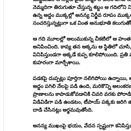
నెమ్మదిగా తిరుగుతూ చేస్తున్న శబ్దం ఆ గదిలోని 
ఉన్న అద్దం ముక్కల్లో అనన్య నిర్జీవ రూపం ముక్కల
సంచరిస్తున్నట్లుగా ఒక వింత అనుభూతి కలుగుతోం
ఆ గది మూలల్లో అలుముకున్న చీకటిలో ఆ హంతకుడి క
అనిపించింది. కావ్య తన అక్కను ఆ స్థితిలో చూస
వినిపిస్తుండగా అక్కడే కుప్ప కూలిపోయింది. ప్రతి 
కుహరంగా మార్చేశాయి.
పడకపై దుప్పట్లు పూర్తిగా నలిగిపోయి ఉన్నాయి, అక
అద్దం పగిలి నేలపై పడి ఉంది, మరికొన్ని అలంక
ప్రాణాలను కాపాడుకోవడానికి చివరి వరకు పోరాడిం
విడివిడిగా పడి ఉండటం, టీపాయ్ పక్కకు జరిగి 
దాడి చేసినట్లు అర్థమవుతోంది.
అనన్య ముఖంపై భయం, వేదన స్పష్టంగా కనిపిస్తున