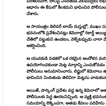
పరిశీలించగా, దానిపై నిందితుడి వేలిముద్రలు లభ
ఆధారం ఈ కేసులో కీలకమని భావించిన పోలీసులు,
చేశారు.
ఆ సాయంత్రం డెలివరీ బాయ్ దుస్తుల్లో, ముఖం స
భవనంలోకి ప్రవేశించినట్లు కెమెరాల్లో రికార్డ్ అయ
చేతిలో పట్టుకుని ఉండటం, వెళ్ళేటప్పుడు చాలా వేగ
ఆకర్షించింది.
ఆ యువకుడి నడకలో ఒక రకమైన ఆందోళన మరియు త
ఉపయోగించకుండా మెట్ల మార్గాన్ని ఎంచుకోవడం వె
పోలీసులు అనుమానించారు. లిఫ్టులో కెమెరాలు 
భావించిన నిందితుడు తెలివిగా మెట్లను వాడుకున్
అయితే, పార్కింగ్ ప్రదేశం వద్ద ఉన్న కెమెరాలో అత
పోలీసులకు పెద్ద ఊరటనిచ్చింది. ఆ వ్యక్తి భ
సమయాన్ని లెక్కించగా, అతడు కేవలం పదిహేను నిమ