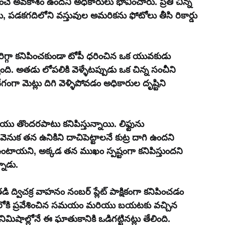
ించే అవకాశం ఉందని అధికారులు భావించారు. ప్రతి చిన్న 
 పడకగదిలోని వస్తువుల అమరికను ఫోటోలు తీసి రికార్డు 
రిగ్గా కనిపించకుండా టోపీ ధరించిన ఒక యువకుడు 
్యింది. అతడు లోపలికి వెళ్ళేటప్పుడు ఒక చిన్న సంచీని 
ంగా మెట్లు దిగి వెళ్ళిపోవడం అధికారుల దృష్టిని 
ొందరపాటు కనిపిస్తున్నాయి. లిఫ్టును 
నుక తన ఉనికిని దాచిపెట్టాలనే కుట్ర దాగి ఉందని 
ఉంటాయని, అక్కడ తన ముఖం స్పష్టంగా కనిపిస్తుందని 
నాడు.
డి ద్విచక్ర వాహనం నంబర్ ప్లేట్ పాక్షికంగా కనిపించడం 
వనంలోకి ప్రవేశించిన సమయం మరియు బయటకు వచ్చిన 
ిషాల్లోనే ఈ ఘాతుకానికి ఒడిగట్టినట్లు తేలింది. 