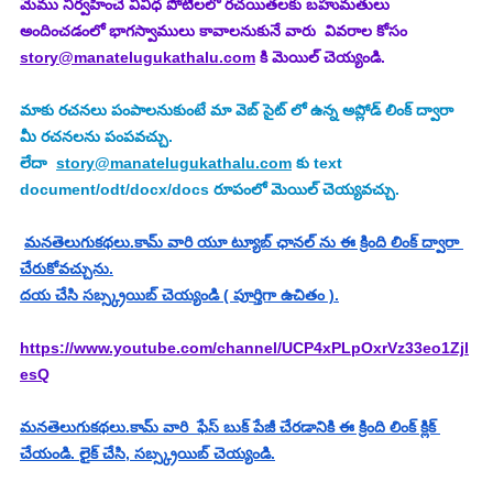
మేము నిర్వహించే వివిధ పోటీలలో రచయితలకు బహుమతులు 
అందించడంలో భాగస్వాములు కావాలనుకునే వారు  వివరాల కోసం 
story@manatelugukathalu.com
 కి మెయిల్ చెయ్యండి.
మాకు రచనలు పంపాలనుకుంటే మా వెబ్ సైట్ లో ఉన్న అప్లోడ్ లింక్ ద్వారా 
మీ రచనలను పంపవచ్చు.
లేదా  
story@manatelugukathalu.com
 కు text 
document/odt/docx/docs రూపంలో మెయిల్ చెయ్యవచ్చు.
మనతెలుగుకథలు.కామ్ వారి యూ ట్యూబ్ ఛానల్ ను ఈ క్రింది లింక్ ద్వారా 
చేరుకోవచ్చును.
దయ చేసి సబ్స్క్రయిబ్ చెయ్యండి ( పూర్తిగా ఉచితం ).
https://www.youtube.com/channel/UCP4xPLpOxrVz33eo1Zjl
esQ
మనతెలుగుకథలు.కామ్ వారి  ఫేస్ బుక్ పేజీ చేరడానికి ఈ క్రింది లింక్ క్లిక్ 
చేయండి. లైక్ చేసి, సబ్స్క్రయిబ్ చెయ్యండి.