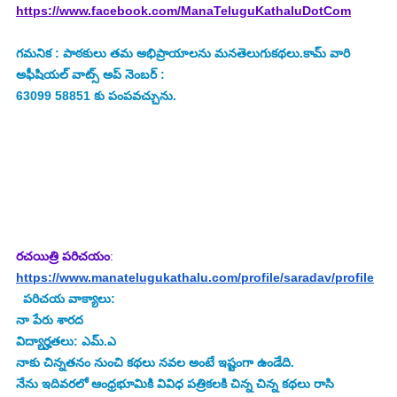
https://www.facebook.com/ManaTeluguKathaluDotCom
గమనిక : పాఠకులు తమ అభిప్రాయాలను మనతెలుగుకథలు.కామ్ వారి 
అఫీషియల్ వాట్స్ అప్ నెంబర్ : 
63099 58851 కు పంపవచ్చును.
రచయిత్రి పరిచయం
:
https://www.manatelugukathalu.com/profile/saradav/profile
 పరిచయ వాక్యాలు: 
నా పేరు శారద 
విద్యార్హతలు: ఎమ్.ఎ
నాకు చిన్నతనం నుంచి కథలు నవల అంటే ఇష్టంగా ఉండేది. 
నేను ఇదివరలో ఆంధ్రభూమికి వివిధ పత్రికలకి చిన్న చిన్న కథలు రాసి 