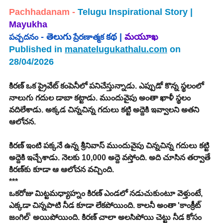
Pachhadanam - 
Telugu Inspirational Story | 
Mayukha 
 -
తెలుగు
కథ | 
మయూఖ
పచ్చదనం
 ప్రేరణాత్మక 
Published in 
manatelugukathalu.com
 on 
28/04/2026
కిరణ్ ఒక ప్రైవేట్ కంపెనీలో పనిచేస్తున్నాడు. ఎప్పుడో కొన్న స్థలంలో 
నాలుగు గదుల డాబా కట్టాడు. ముందువైపు అంతా ఖాళీ స్థలం 
వదిలేశాడు. అక్కడ చిన్నచిన్న గదులు కట్టి అద్దెకి ఇవ్వాలని అతని 
ఆలోచన.
కిరణ్ ఇంటి పక్కనే ఉన్న శ్రీనివాస్ ముందువైపు చిన్నచిన్న గదులు కట్టి 
అద్దెకి ఇచ్చేశాడు. నెలకు 10,000 అద్దె వస్తోంది. అది చూసిన తర్వాతే 
కిరణ్‌కు కూడా ఆ ఆలోచన వచ్చింది.
***
ఒకరోజు మిట్టమధ్యాహ్నం కిరణ్ ఎండలో నడుచుకుంటూ వెళ్తుంటే, 
ఎక్కడా చిన్నపాటి నీడ కూడా లేకపోయింది. కాలనీ అంతా 'కాంక్రీట్ 
జంగిల్' అయిపోయింది. కిరణ్ చాలా అలసిపోయి చెట్టు నీడ కోసం 