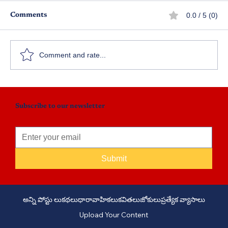
0.0 / 5 (0)
Comments
మట్టపాలెం అడ్డరోడ్డు
Comment and rate...
Subscribe to our newsletter
Submit
అన్ని పోస్టు లు
కథలు
ధారావాహికలు
కవితలు
జోకులు
ప్రత్యేక వ్యాసాలు
Upload Your Content