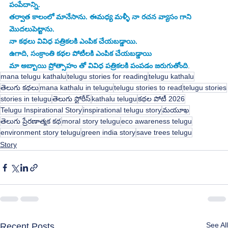
పంపేదాన్ని. 
తర్వాత కాలంలో మానేసాను. ఈమధ్య మళ్ళీ నా రచన వ్యాసం గాని 
మొదలుపెట్టాను. 
నా కథలు వివిధ పత్రికలకి ఎంపిక చేయబడ్డాయి. 
ఉగాది, సంక్రాంతి కథల పోటీలకి ఎంపిక చేయబడ్డాయి 
మా అబ్బాయి ప్రోత్సాహం తో వివిధ పత్రికలకి పంపడం జరుగుతోంది
.
mana telugu kathalu
telugu stories for reading
telugu kathalu
తెలుగు కథలు
mana kathalu in telugu
telugu stories to read
telugu stories
stories in telugu
తెలుగు స్టోరీస్
kathalu telugu
కథల పోటీ 2026
Telugu Inspirational Story
inspirational telugu story
మయూఖ
తెలుగు ప్రేరణాత్మక కథ
moral story telugu
eco awareness telugu
environment story telugu
green india story
save trees telugu
Story
See All
Recent Posts