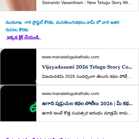
Sisiramlo Vasantham - New Telugu Story Written By Mayukha Published In manatelugukathalu.com On 01/06/2025 శిశిరంలో వసంతం - తెలుగు కథ రచన: మయూఖ కథా పఠనం: పద్మావతి కొమరగిరి
మయూఖ
  గారి ప్రొఫైల్ కొరకు, మనతెలుగుకథలు.కామ్ లో వారి ఇతర 
రచనల కొరకు
 ఇక్కడ క్లిక్ చేయండి. 
www.manatelugukathalu.com
Vijayadasami 2026 Telugu Story Competition | Win ₹5000 | ManaTeluguKathalu
విజయదశమి 2026 సందర్భంగా తెలుగు కథల పోటీలు. ₹5000 ప్రథమ బహుమతి, విశిష్ట బహుమతులు కూడా ఉన్నాయి. మీ కథలను ఇప్పుడే పంపండి.
www.manatelugukathalu.com
ఉగాది షడ్రుచుల కథల పోటీలు 2026 | మీ కథతో జీవిత రుచులు చెప్పండి!
ఉగాది అంటే కొత్త సంవత్సర ఆరంభం మాత్రమే కాదు… జీవితం యొక్క అన్ని రుచుల్ని గుర్తుచేసే పండుగ. ఈ సందర్భాన్ని పురస్కరించుకుని, ManaTeluguKathalu.com తరఫున ప్రత్యేకంగా “షడ్రుచుల కథల పోటీలు” నిర్వహిస్తున్నాము.