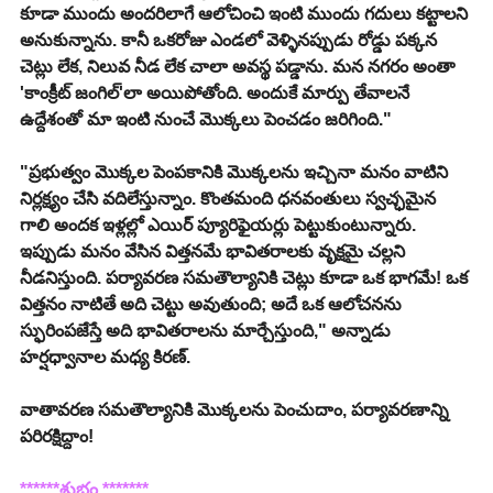
కూడా ముందు అందరిలాగే ఆలోచించి ఇంటి ముందు గదులు కట్టాలని 
అనుకున్నాను. కానీ ఒకరోజు ఎండలో వెళ్ళినప్పుడు రోడ్డు పక్కన 
చెట్లు లేక, నిలువ నీడ లేక చాలా అవస్థ పడ్డాను. మన నగరం అంతా 
'కాంక్రీట్ జంగిల్'లా అయిపోతోంది. అందుకే మార్పు తేవాలనే 
ఉద్దేశంతో మా ఇంటి నుంచే మొక్కలు పెంచడం జరిగింది."
"ప్రభుత్వం మొక్కల పెంపకానికి మొక్కలను ఇచ్చినా మనం వాటిని 
నిర్లక్ష్యం చేసి వదిలేస్తున్నాం. కొంతమంది ధనవంతులు స్వచ్ఛమైన 
గాలి అందక ఇళ్లల్లో ఎయిర్ ప్యూరిఫైయర్లు పెట్టుకుంటున్నారు. 
ఇప్పుడు మనం వేసిన విత్తనమే భావితరాలకు వృక్షమై చల్లని 
నీడనిస్తుంది. పర్యావరణ సమతౌల్యానికి చెట్లు కూడా ఒక భాగమే! ఒక 
విత్తనం నాటితే అది చెట్టు అవుతుంది; అదే ఒక ఆలోచనను 
స్ఫురింపజేస్తే అది భావితరాలను మార్చేస్తుంది," అన్నాడు 
హర్షధ్వానాల మధ్య కిరణ్.
వాతావరణ సమతౌల్యానికి మొక్కలను పెంచుదాం, పర్యావరణాన్ని 
పరిరక్షిద్దాం!
******శుభం *******