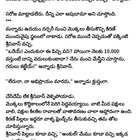
సరోజ మాట్లాడలేదు. దీన్ని ఎలా ఆపుదామా అని చూస్తోంది.
***
మర్నాడు ఉదయం నర్సరీ నుంచి మొక్కలు తీసుకొచ్చి కిరణ్ 
ముందువైపు స్థలంలో నాటాడు. సరోజ ముందే చెప్పడంతో పక్కింటి 
శ్రీనివాస్ వచ్చి,
"ఒరేయ్! ఎందుకురా ఈ పిచ్చి పని? హాయిగా నెలకు 10,000 
వస్తుంటే దాన్ని వదులుకుంటావా? నేను మంచి మేస్త్రీని చూస్తాను, 
గదులు కట్టేయ్!" అన్నాడు శ్రీనివాస్.
"లేదురా, నా అభిప్రాయం మారదు," అన్నాడు క్లుప్తంగా.
చేసేదేమీ లేక శ్రీనివాస్ వెళ్ళిపోయాడు.
మొక్కలు కొద్దికాలంలోనే పెరిగి పెద్దవయ్యాయి. వాటి మీద పక్షులు 
వాలి, పక్షుల కిలకిల రావాలతో వాతావరణం చాలా ఆహ్లాదంగా ఉంది.
కిరణ్ పిల్లలు ఇద్దరూ వాళ్ళ ఫ్రెండ్స్‌ను తీసుకువచ్చి తమ తోట 
చూపిస్తున్నారు.
శ్రీనివాస్ పిల్లలు కూడా వచ్చి, "అంకుల్! మేము కూడా వచ్చి ఇక్కడ 