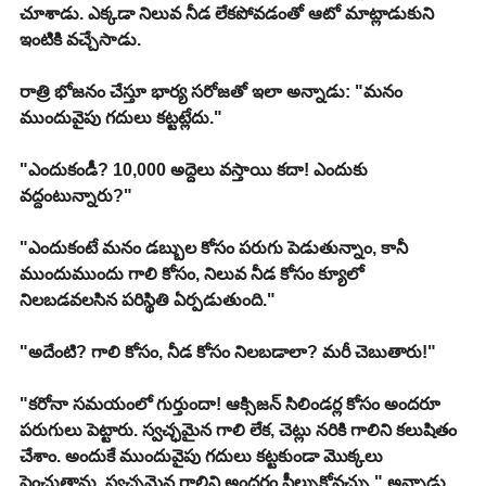
చూశాడు. ఎక్కడా నిలువ నీడ లేకపోవడంతో ఆటో మాట్లాడుకుని 
ఇంటికి వచ్చేసాడు.
రాత్రి భోజనం చేస్తూ భార్య సరోజతో ఇలా అన్నాడు: "మనం 
ముందువైపు గదులు కట్టట్లేదు."
"ఎందుకండీ? 10,000 అద్దెలు వస్తాయి కదా! ఎందుకు 
వద్దంటున్నారు?"
"ఎందుకంటే మనం డబ్బుల కోసం పరుగు పెడుతున్నాం, కానీ 
ముందుముందు గాలి కోసం, నిలువ నీడ కోసం క్యూలో 
నిలబడవలసిన పరిస్థితి ఏర్పడుతుంది."
"అదేంటి? గాలి కోసం, నీడ కోసం నిలబడాలా? మరీ చెబుతారు!"
"కరోనా సమయంలో గుర్తుందా! ఆక్సిజన్ సిలిండర్ల కోసం అందరూ 
పరుగులు పెట్టారు. స్వచ్ఛమైన గాలి లేక, చెట్లు నరికి గాలిని కలుషితం 
చేశాం. అందుకే ముందువైపు గదులు కట్టకుండా మొక్కలు 
పెంచుతాను. స్వచ్ఛమైన గాలిని అందరం పీల్చుకోవచ్చు," అన్నాడు.