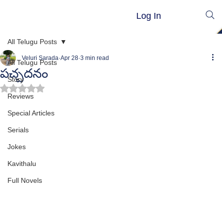
Log In
All Telugu Posts
Veluri Sarada
Apr 28
3 min read
All Telugu Posts
పచ్చదనం
Story
Rated NaN out of 5 stars.
Reviews
Special Articles
Serials
Jokes
Kavithalu
Full Novels