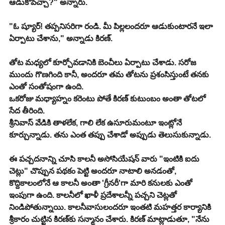
ఆడుకోవచ్చా?" అన్నారు.
"ఓ ష్యూర్! తప్పనిసరిగా రండి. మీ పిల్లలందరూ ఆడుకుంటారనే ఇలా 
ఏర్పాటు చేశాను," అన్నాడు కిరణ్.
తోట మధ్యలో కూర్చోవడానికి బెంచీలు ఏర్పాటు చేశాడు. సరోజ 
ముందు గొణగింది కానీ, అందరూ తమ తోటను ప్రశంసిస్తుంటే తనకు 
ఎంతో సంతోషంగా ఉంది.
ఒకరోజు మధ్యాహ్నం కరెంటు పోతే కిరణ్ కుటుంబం అంతా తోటలో 
సేద తీరింది.
శ్రీనివాస్ వేడికి తాళలేక, గాలి లేక ఉసూరుమంటూ ఇంట్లోనే 
కూర్చున్నాడు. తను ఎంత తప్పు చేశాడో అప్పుడు తెలుసుకున్నాడు.
ఈ పచ్చదనాన్ని చూసి కాలనీ అసోసియేషన్ వారు "ఇంటికి ఐదు 
చెట్లు" చొప్పున పథకం పెట్టి అందరూ నాటాలి అనడంతో, 
కొద్దికాలంలోనే ఆ కాలనీ అంతా 'గ్రీనరీ'గా మారి కనులకు ఎంతో 
ఇంపుగా ఉంది. కాలనీలో ఖాళీ ప్రదేశాలన్నీ పచ్చని చెట్లతో 
నిండిపోతున్నాయి. కాలనీవాసులందరూ ఇంతటి మహత్తర కార్యానికి 
శ్రీకారం చుట్టిన కిరణ్‌కు సన్మానం చేశారు. కిరణ్ మాట్లాడుతూ, "నేను 