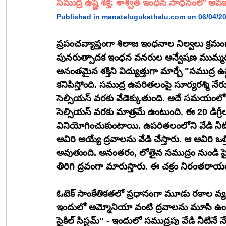
సముద్ర ఉష్ణ శక్తి: శాశ్వత ఇంధన సాధనంలో అవ
Published in
manatelugukathalu.com
 on 06/04/2
ప్రపంచవ్యాప్తంగా శిలాజ ఇంధనాల నిల్వలు క్ర
పునరుత్పాదక ఇంధన వనరుల అన్వేషణ ముమ్మరంగా
అనంతమైన శక్తిని విద్యుత్తుగా మార్చే "సముద్ర ఉ
కనిపిస్తోంది. సముద్ర ఉపరితలంపై సూర్యరశ్మి నే
సెల్సియస్ వరకు వేడెక్కుతుంది. అదే సమయంలో, వె
సెల్సియస్ వరకు మాత్రమే ఉంటుంది. ఈ 20 డిగ్రీల ఉష్
వినియోగించుకుంటాయి. ఉపరితలంలోని వేడి నీటి
ఆవిరి అయ్యే ద్రవాలను వేడి చేస్తారు. ఆ ఆవిరి ఒత్తి
అవుతుంది. అనంతరం, లోతైన సముద్రం నుండి పైపు
తిరిగి ద్రవంగా మారుస్తారు. ఈ చక్రం నిరంతర
ఓటెక్ సాంకేతికతలో ప్రధానంగా మూడు రకాల వ్యవస్థల
ఇందులో అమ్మోనియా వంటి ద్రవాలను మూసి ఉంచి
సైకిల్ సిస్టమ్" - ఇందులో సముద్రపు వేడి నీటినే