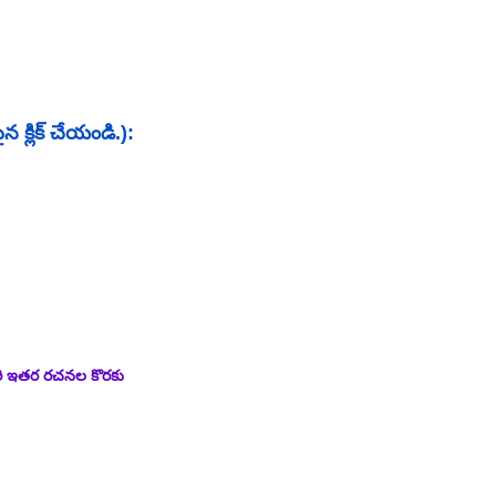
 క్లిక్ చేయండి.):
ారి ఇతర రచనల కొరకు 