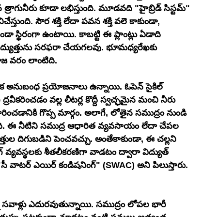
 త్రాగునీరు కూడా లభిస్తుంది. మూడవది "హైబ్రిడ్ సిస్టమ్" 
స్తుంది. సౌర శక్తి లేదా పవన శక్తి వలె కాకుండా, 
ండా స్థిరంగా ఉంటాయి. కాబట్టి ఈ ప్లాంట్లు ఏడాది 
విద్యుత్తును సరఫరా చేయగలవు. భూమధ్యరేఖకు 
జ వరం లాంటిది.
నేక అనుబంధ ప్రయోజనాలు ఉన్నాయి. ఓపెన్ సైకిల్ 
 ద్రవీకరించడం వల్ల లీటర్ల కొద్దీ స్వచ్ఛమైన మంచి నీరు 
నివారించడానికి గొప్ప మార్గం. అలాగే, లోతైన సముద్రం నుండి 
ంది. ఈ నీటిని సముద్ర ఆధారిత వ్యవసాయం లేదా చేపల 
తుల దిగుబడిని పెంచవచ్చు. అంతేకాకుండా, ఈ చల్లని 
 వ్యవస్థలకు శీతలీకరణిగా వాడటం ద్వారా విద్యుత్ 
"సీ వాటర్ ఎయిర్ కండిషనింగ్" (SWAC) అని పిలుస్తారు. 
ి సవాళ్లు ఎదురవుతున్నాయి. సముద్రం లోపల భారీ 