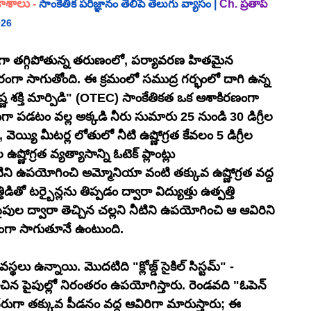
కాశాలు
 -
సాంకేతిక పరిజ్ఞానం తెలిపే తెలుగు వ్యాసం |
Ch.
ప్రతాప్
026
మంగా తగ్గిపోతున్న తరుణంలో, పర్యావరణ హితమైన 
 సాగుతోంది. ఈ క్రమంలో సముద్ర గర్భంలో దాగి ఉన్న 
ష్ణ శక్తి మార్పిడి" (OTEC) సాంకేతికత ఒక ఆశాకిరణంగా 
రుగా పడటం వల్ల అక్కడి నీరు సుమారు 25 నుండి 30 డిగ్రీల 
య్యి మీటర్ల లోతులో నీటి ఉష్ణోగ్రత కేవలం 5 డిగ్రీల 
ణోగ్రత వ్యత్యాసాన్ని ఓటెక్ ప్లాంట్లు 
ని ఉపయోగించి అమ్మోనియా వంటి తక్కువ ఉష్ణోగ్రత వద్ద 
డితో టర్బైన్లను తిప్పడం ద్వారా విద్యుత్తు ఉత్పత్తి 
ల ద్వారా తెచ్చిన చల్లని నీటిని ఉపయోగించి ఆ ఆవిరిని 
ాయంగా సాగుతూనే ఉంటుంది.
ు ఉన్నాయి. మొదటిది "క్లోజ్డ్ సైకిల్ సిస్టమ్" - 
న పైపుల్లో నిరంతరం ఉపయోగిస్తారు. రెండవది "ఓపెన్ 
 నేరుగా తక్కువ పీడనం వద్ద ఆవిరిగా మారుస్తారు; ఈ 