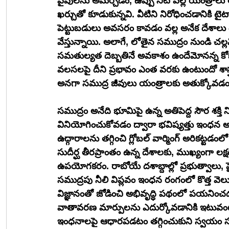
పైపులను అమర్చడం, ఉప్పు నీటి వల్ల యంత్రాల
ఖర్చుతో కూడుకున్నవి. వీటిని నిరోధించడానికి 
పెట్టుబడులు అవసరం కావడం వల్ల అనేక దేశాలు ద
వేస్తున్నాయి. అలాగే, లోతైన సముద్రం నుండి చల్ల
సమతుల్యత దెబ్బతినే అవకాశం ఉందేమోనన్న కో
వలసలపై దీని ప్రభావం ఎంత వరకు ఉంటుందో శాస్త్ర
అనగా సముద్ర జీవులు యంత్రాలకు అతుక్కోవడం వ
సముద్రం అనేది భూమిపై ఉన్న అతిపెద్ద సౌర శక్తి 
వినియోగించుకోవడం ద్వారా భవిష్యత్తు ఇంధన అ
ఉద్గారాలను తగ్గించి గ్లోబల్ వార్మింగ్ అరికట్టడం
సుదీర్ఘ తీరప్రాంతం ఉన్న దేశాలకు, ముఖ్యంగా లక
ఉపయోగకరం. రాబోయే దశాబ్దాల్లో ప్రభుత్వాలు, ప
సముద్రపు నీలి విప్లవం ఇంధన రంగంలో కొత్త వెల
విజ్ఞానంతో జోడించి అభివృద్ధి పథంలో పయని
వాతావరణ మార్పులను ఎదుర్కోవడానికి ఇటువంటి
ఇంధనాలపై ఆధారపడటం తగ్గించుకుని స్వయం సమృద్ధ