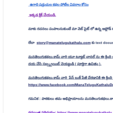
  ఉగాది షడ్రుచుల కథల పోటీల వివరాల కోసం
 ఇక్కడ క్లిక్ చేయండి.
మాకు రచనలు పంపాలనుకుంటే మా వెబ్ సైట్ లో ఉన్న అప్లోడ్ 
లేదా  
story@manatelugukathalu.com
 కు text doc
మనతెలుగుకథలు.కామ్ వారి యూ ట్యూబ్ ఛానల్ ను ఈ క్రింది లి
దయ చేసి సబ్స్క్రయిబ్ చెయ్యండి ( పూర్తిగా ఉచితం ).
మనతెలుగుకథలు.కామ్ వారి  ఫేస్ బుక్ పేజీ చేరడానికి ఈ క్రింది లి
https://www.facebook.com/ManaTeluguKathalu
గమనిక : పాఠకులు తమ అభిప్రాయాలను మనతెలుగుకథలు.కామ్ 
రచయిత పరిచయం: 
https://www.manatelugukathalu.