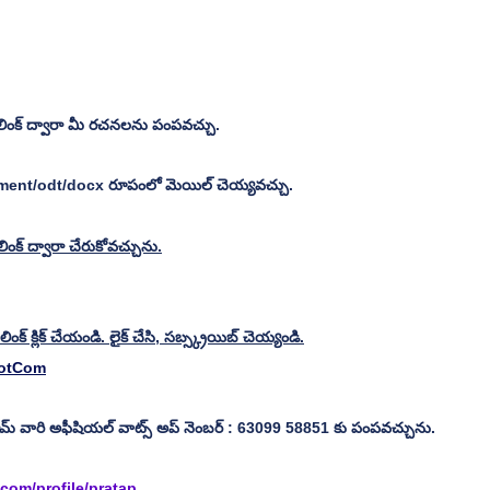
లింక్ ద్వారా మీ రచనలను పంపవచ్చు.
ument/odt/docx రూపంలో మెయిల్ చెయ్యవచ్చు.
ంక్ ద్వారా చేరుకోవచ్చును.
ంక్ క్లిక్ చేయండి. లైక్ చేసి, సబ్స్క్రయిబ్ చెయ్యండి.
DotCom
వారి అఫీషియల్ వాట్స్ అప్ నెంబర్ : 63099 58851 కు పంపవచ్చును.
com/profile/pratap