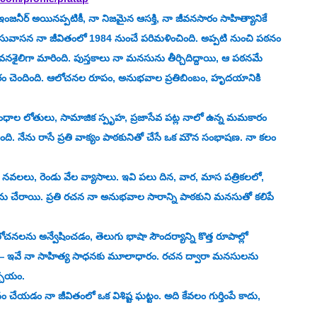
ీవనసారం సాహిత్యానికే 
 సువాసన నా జీవితంలో 1984 నుంచే పరిమళించింది. అప్పటి నుంచి పఠనం 
నశైలిగా మారింది. పుస్తకాలు నా మనసును తీర్చిదిద్దాయి, ఆ పఠనమే 
ం చెందింది. ఆలోచనల రూపం, అనుభవాల ప్రతిబింబం, హృదయానికి 
ధాల లోతులు, సామాజిక స్పృహ, ప్రజాసేవ పట్ల నాలో ఉన్న మమకారం 
తుంది. నేను రాసే ప్రతి వాక్యం పాఠకునితో చేసే ఒక మౌన సంభాషణ. నా కలం 
నవలలు, రెండు వేల వ్యాసాలు. ఇవి పలు దిన, వార, మాస పత్రికలలో, 
ను చేరాయి. ప్రతి రచన నా అనుభవాల సారాన్ని పాఠకుని మనసుతో కలిపే 
నలను అన్వేషించడం, తెలుగు భాషా సౌందర్యాన్ని కొత్త రూపాల్లో 
 — ఇవే నా సాహిత్య సాధనకు మూలాధారం. రచన ద్వారా మనసులను 
శ్చయం.
నం చేయడం నా జీవితంలో ఒక విశిష్ట ఘట్టం. అది కేవలం గుర్తింపే కాదు, 