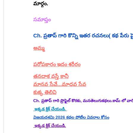
మార్గం.
సమాప్తం
Ch. ప్రతాప్ గారి కొన్ని ఇతర రచనలు( కథ పేరు పైన
అమ్మ
పరోపకారం ఇదం శరీరం
తనదాక వస్తే కానీ
మానవ సేవే...మాధవ సేవ
కుక్క తెలివి
Ch. ప్రతాప్ గారి ప్రొఫైల్ కొరకు, మనతెలుగుకథలు.కామ్ లో వ
 ఇక్కడ క్లిక్ చేయండి. 
విజయదశమి 2026 కథల పోటీల వివరాల కోసం
 ఇక్కడ క్లిక్ చేయండి.