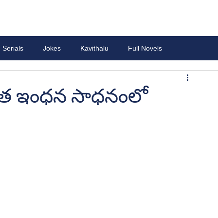
Serials
Jokes
Kavithalu
Full Novels
శాశ్వత ఇంధన సాధనంలో