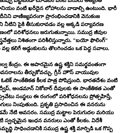
ు తుప్పు పట్టకుండా చూడటం వంటి పనులు అత్యంత 
టైటానియం వంటి ఖరీదైన లోహాలను వాడాల్సి ఉంటుంది. భారీ 
ీనిని వాణిజ్యపరంగా ప్రారంభించడానికి వెనుకంజ 
ని నీటిని పైకి తీసుకురావడం వల్ల అక్కడి పర్యావరణ 
ణంలో పరిశోధనలు జరుగుతున్నాయి. సముద్ర జీవుల 
వేత్తలు నిశితంగా పరిశీలిస్తున్నారు. "బయో ఫౌలింగ్" 
ల్ల కలిగే అడ్డంకులను తొలగించడం ఒక పెద్ద సవాలు.
నిల్వ కేంద్రం. ఈ అపారమైన ఉష్ణ శక్తిని సమర్థవంతంగా 
వసరాలను తీర్చుకోవచ్చు. గ్రీన్ హౌస్ వాయువుల 
లో ఓటెక్ సాంకేతికత కీలక పాత్ర పోషిస్తుంది. భారతదేశం వంటి 
్షద్వీప్, అండమాన్ నికోబార్ దీవులకు ఈ సాంకేతికత ఎంతో 
్రైవేటు సంస్థలు ఈ రంగంలో పరిశోధనలను ప్రోత్సహిస్తే, 
ుగులు నింపుతుంది. ప్రకృతి ప్రసాదించిన ఈ వనరును 
ంచడమే నేటి అవసరం. సముద్ర మట్టాల పెరుగుదల మరియు 
 స్వచ్ఛమైన ఇంధన వనరులు ఎంతో కీలకం. విదేశీ 
ి సాధించడానికి సముద్ర ఉష్ణ శక్తి మార్పిడి ఒక గొప్ప 