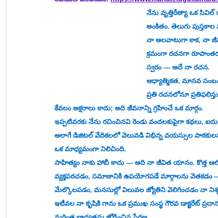
నేను వృత్తిరీత్యా ఒక సివిల్ ఇంజనీర్‌ అయినప్పటికీ, నా నిజమైన ఆసక్తి, నా జ
అంకితం. తెలుగు పుస్తకాల
నా అలవాటుగా కాక, నా జీవ
క్రమంగా రచనగా రూపాంతర
స్వరం — అదే నా రచన.
ఆధ్యాత్మికత, మానవ సంబం
ప్రతి రచనలోనూ ప్రతిఫలిస్
కేవలం అక్షరాలు కాదు; అది జీవనాన్ని గ్రహించే ఒక మార్గం.
ఇప్పటివరకు నేను రచించినవి రెండు వందలకుపైగా కథలు, ఐదు 
అలాగే డిజిటల్ వేదికలలో వెలువడి విభిన్న వయస్సుల పాఠకుల
ఒక మాధ్యమంగా నిలిచింది.
సాహిత్యం నాకు హాబీ కాదు — అది నా జీవిత యానం. కొత్త ఆలోచ
వ్యక్తపరచడం, సమాజానికి ఉపయోగపడే మార్గాలను వెతకడం
మేల్కొలపడం, మనసుల్లో విలువల జ్యోతిని వెలిగించడం నా ని
ఇటీవల నా కృషికి గాను ఒక ప్రముఖ సంస్థ గౌరవ డాక్టరేట్ ప్రదా
మరింత బాధ్యతను జోడించిన ప్రేరణ.