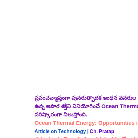
ప్రపంచవ్యాప్తంగా పునరుత్పాదక ఇంధన వనరుల అ
ఉన్న అపార శక్తిని వినియోగించే Ocean Ther
పరిష్కారంగా నిలుస్తోంది.
Ocean Thermal Energy: Opportunities i
Article on Technology |
Ch. Pratap