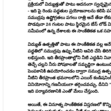
ప్రక్రియలో విద్యుత్తుతో పాటు అదనంగా స్వచ్ఛమైన
- ఇది పై రెండు పద్ధతుల ప్రయోజనాలను కలిపి పనిచే
సముద్రపు ఉష్ణోగ్రతలు పగలు రాత్రి అనే తేడా లేకు
పొడవునా 24 గంటల పాటు స్థిరమైన బేస్ లోడ్ 
సమీపంలో ఉన్న దేశాలకు ఈ సాంకేతికత ఒక సహ
విద్యుత్ ఉత్పత్తితో పాటు ఈ సాంకేతికత వల్ల అ
పద్ధతిలో సముద్రపు ఉప్పు నీటిని ఆవిరి చేసి తిరిగి
లభిస్తుంది. ఇది తీరప్రాంతాల్లోని నీటి ఎద్దడిని 
తెచ్చే చల్లని నీరు పోషకాలతో సమృద్ధిగా ఉంటు
పెంపకానికి ఉపయోగించడం ద్వారా సముద్ర ఉత్పత్
నీటిని తీరప్రాంత భవనాలలోని ఎయిర్ కండిషనింగ్
వినియోగాన్ని గణనీయంగా తగ్గించవచ్చు. దీనిని 
ఇది పర్యావరణానికి ఎంతో మేలు చేస్తుంది.
అయితే, ఈ వినూత్న సాంకేతికత విస్తరణలో కొన్న