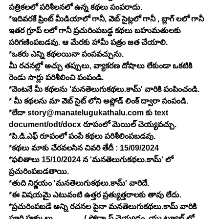
పత్రికలలో పరిశీలనలో ఉన్న కథలు పంపరాదు.
*ఇదివరకే ప్రింట్ మీడియాలో గానీ, వెబ్ సైట్లలో గానీ , బ్లాగ్ లలో గానీ 
ఇతర గ్రూప్ లలో గానీ ప్రచురింపబడ్డ కథలు బహుమతులకు 
పరిగణింపబడవు. ఆ మేరకు హామీ పత్రం జత చేయాలి.
*ఒకరు ఎన్ని కథలయినా పంపవచ్చును.
మీ రచనల్లో అచ్చు తప్పులు, వ్యాకరణ దోషాలు లేకుండా ఒకటికి 
రెండు సార్లు పరిశీలించి పంపండి.
*వెంటనే మీ కథలను 'మనతెలుగుకథలు.కామ్' వారికి పంపించండి.
* మీ కథలను మా వెబ్ సైట్ లోని అప్లోడ్ లింక్ ద్వారా పంపండి.
*లేదా 
story@manatelugukathalu.com
 కు text 
document/odt/docx రూపంలో మెయిల్ చెయ్యవచ్చు.
*పి.డి.ఎఫ్ రూపంలో పంపే కథలు పరిశీలింపబడవు.
*కథలు మాకు చేరవలసిన చివరి తేదీ : 15/09/2024
*ఫలితాలు 15/10/2024 న 'మనతెలుగుకథలు.కామ్' లో 
ప్రచురింపబడతాయి.
*తుది నిర్ణయం 'మనతెలుగుకథలు.కామ్' వారిదే.
*ఈ విషయమై ఎటువంటి ఉత్తర ప్రత్యుత్తరాలకు తావు లేదు.
*ప్రచురింపబడే అన్ని రచనల పైనా మనతెలుగుకథలు.కామ్ వారికి 
పూర్తి హక్కులు                ( పోడ్కాస్ట్ చెయ్యడం, యు ట్యూబ్ లో 