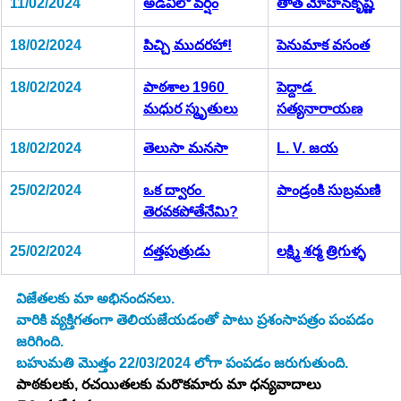
11/02/2024
అడవిలో వర్షం
తాత మోహనకృష్ణ
18/02/2024
పిచ్చి ముదరహా!
పెనుమాక వసంత
18/02/2024
పాఠశాల 1960 
పెద్దాడ 
మధుర స్మృతులు
సత్యనారాయణ
18/02/2024
తెలుసా మనసా
L. V. జయ
25/02/2024
ఒక ద్వారం 
పాండ్రంకి సుబ్రమణి
తెరవకపోతేనేమి?
25/02/2024
దత్తపుత్రుడు
లక్ష్మి శర్మ త్రిగుళ్ళ
విజేతలకు మా అభినందనలు.
వారికి వ్యక్తిగతంగా తెలియజేయడంతో పాటు ప్రశంసాపత్రం పంపడం 
జరిగింది.
బహుమతి మొత్తం 22/03/2024 లోగా పంపడం జరుగుతుంది.
పాఠకులకు, రచయితలకు మరొకమారు మా ధన్యవాదాలు 