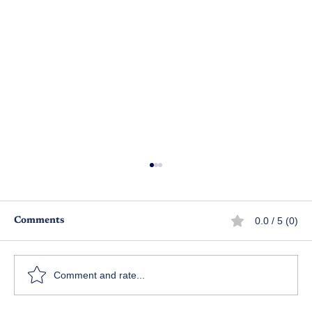
0.0 / 5 (0)
Comments
లవ్ ఛాలెంజ్ ఎపిసోడ్ 1
శ
Comment and rate...