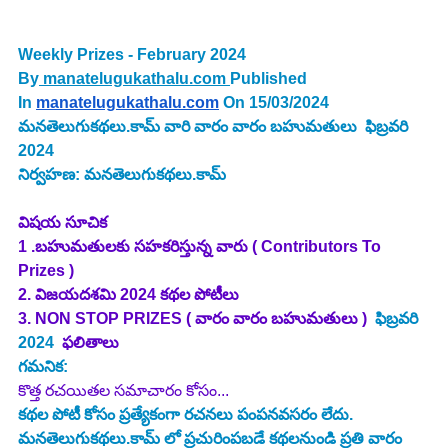
Weekly Prizes - February 2024 
By
 manatelugukathalu.com
Published 
In
manatelugukathalu.com
On 15/03/2024
మనతెలుగుకథలు.కామ్ వారి వారం వారం బహుమతులు 
ఫిబ్రవరి 
2024
నిర్వహణ: మనతెలుగుకథలు.కామ్
విషయ సూచిక
1 .బహుమతులకు సహకరిస్తున్న వారు ( Contributors To 
Prizes )
2. విజయదశమి 2024 కథల పోటీలు
3. NON STOP PRIZES ( వారం వారం బహుమతులు )  
ఫిబ్రవరి 
2024 
 ఫలితాలు
గమనిక:
కొత్త రచయితల సమాచారం కోసం... 
కథల పోటీ కోసం ప్రత్యేకంగా రచనలు పంపనవసరం లేదు.
మనతెలుగుకథలు.కామ్ లో ప్రచురింపబడే కథలనుండి ప్రతి వారం 