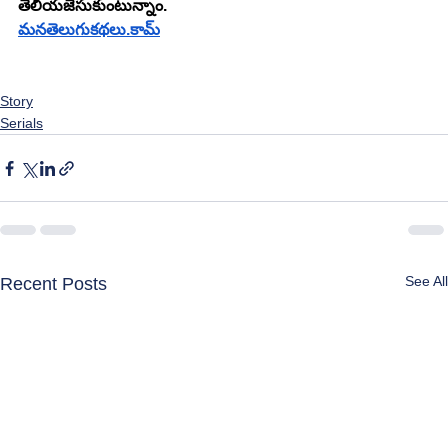
తెలియజేసుకుంటున్నాం.
మనతెలుగుకథలు.కామ్
Story
Serials
See All
Recent Posts