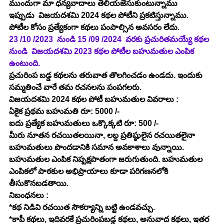
ముందుగా మా ధన్యవాదాలు తెలియజేసుకుంటున్నాము
ఇప్పుడు  విజయదశమి 2024 కథల పోటీని ప్రకటిస్తున్నాము.
పోటీల కోసం ప్రత్యేకంగా కథలు పంపాల్సిన అవసరం లేదు.
23 /10 /2023  నుండి 15 /09 /2024  వరకు ప్రచురితమయ్యే కథల 
నుండి  విజయదశమి 2023 కథల పోటీల బహుమతుల ఎంపిక 
ఉంటుంది.
ప్రచురింప బడ్డ కథలను తరువాత తొలగించడం ఉండదు. ఇందుకు 
సమ్మతించే వారే తమ రచనలను పంపగలరు.
విజయదశమి 2024 కథల పోటీ బహుమతుల వివరాలు :
ఏకైక ప్రథమ బహుమతి రూ: 5000 /-
ఐదు ప్రత్యేక బహుమతులు ఒక్కొక్కటి రూ: 500 /-
మీరు నూతన రచయితలయినా, లబ్ద ప్రతిష్ఠులైన రచయితలైనా 
బహుమతులు పొందడానికి సమాన అవకాశాలు వున్నాయి. 
బహుమతుల ఎంపిక నిష్పక్షపాతంగా జరుగుతుంది. బహుమతుల 
ఎంపికలో పాఠకుల అభిప్రాయాలు కూడా పరిగణనలోకి 
తీసుకొనబడతాయి.
నిబంధనలు :
*కథ నిడివి రచయిత సౌకర్యాన్ని బట్టి ఉండవచ్చు.
*కాపీ కథలు, ఇదివరకే ప్రచురింపబడ్డ కథలు, అనువాద కథలు, ఇతర 