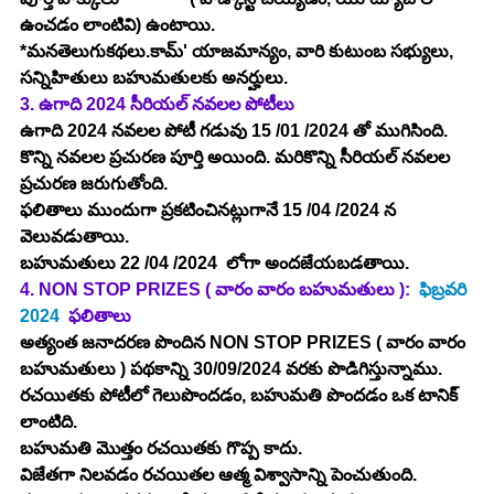
ఉంచడం లాంటివి) ఉంటాయి.
*మనతెలుగుకథలు.కామ్' యాజమాన్యం, వారి కుటుంబ సభ్యులు, 
సన్నిహితులు బహుమతులకు అనర్హులు.
3. ఉగాది 2024 సీరియల్ నవలల పోటీలు 
ఉగాది 2024 నవలల పోటీ గడువు 15 /01 /2024 తో ముగిసింది. 
కొన్ని నవలల ప్రచురణ పూర్తి అయింది. మరికొన్ని సీరియల్ నవలల 
ప్రచురణ జరుగుతోంది.
ఫలితాలు ముందుగా ప్రకటించినట్లుగానే 15 /04 /2024 న 
వెలువడుతాయి.
బహుమతులు 22 /04 /2024  లోగా అందజేయబడతాయి.
4. NON STOP PRIZES ( వారం వారం బహుమతులు ):  
ఫిబ్రవరి 
2024 
 ఫలితాలు
అత్యంత జనాదరణ పొందిన NON STOP PRIZES ( వారం వారం 
బహుమతులు ) పథకాన్ని 30/09/2024 వరకు పొడిగిస్తున్నాము.
రచయితకు పోటీలో గెలుపొందడం, బహుమతి పొందడం ఒక టానిక్ 
లాంటిది.
బహుమతి మొత్తం రచయితకు గొప్ప కాదు.
విజేతగా నిలవడం రచయితల ఆత్మ విశ్వాసాన్ని పెంచుతుంది.