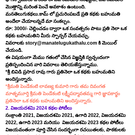
మొత్తాన్ని మరింత పెంచే అవకాశం ఉంటుంది. 
మనతెలుగుకథలు.కామ్ లో ప్రచురింపబడే ప్రతి కథకు బహుమతి 
అందేలా చేయాలన్నదే మా సంకల్పం.
రూ: 3000/- చెల్లించడం ద్వారా ఒక సంవత్సరం పాటు ప్రతి నెలా ఒక 
కథకు బహుమతిని మీరు స్పాన్సర్ చేయవచ్చు.
వివరాలకు 
story@manatelugukathalu.com
 కి మెయిల్ 
చేయండి.
ఈ విషయంగా మేము గతంలో చేసిన విజ్ఞప్తికి స్వచ్చందంగా 
ప్రతిస్పందించిన వారి వివరాలు తెలియజేస్తున్నాము.
*శ్రీ బివిడి ప్రసాద రావు గారు ప్రతినెలా ఒక కథకు బహుమతిని 
అందిస్తున్నారు.
*శ్రీమతి పెండేకంటి లావణ్య కుమారి గారు తమ దివంగత 
మాతృమూర్తి శ్రీమతి పెండేకంటి లక్ష్మీపద్మావతమ్మ గారి జ్ఞాపకార్థం 
ప్రతినెలా ఒక కథకు బహుమతిని అందిస్తున్నారు.
2. విజయదశమి 2024 కథల పోటీలు
సంక్రాంతి 2021, విజయదశమి 2021, ఉగాది 2022, విజయదశమి 
2022, ఉగాది 2023 మరియు  విజయదశమి 2023 కథల పోటీలు 
విజయవంతంగా పూర్తి చేసిన సందర్భంగా రచయితలకు, పాఠకులకు 