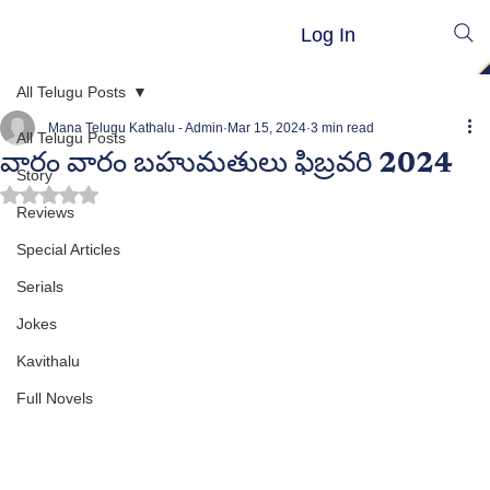
Log In
All Telugu Posts
Mana Telugu Kathalu - Admin
Mar 15, 2024
3 min read
All Telugu Posts
వారం వారం బహుమతులు ఫిబ్రవరి 2024
Story
Rated NaN out of 5 stars.
Reviews
Special Articles
Serials
Jokes
Kavithalu
Full Novels