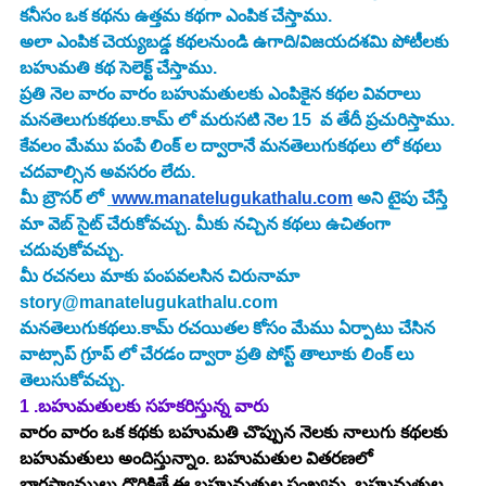
కనీసం ఒక కథను ఉత్తమ కథగా ఎంపిక చేస్తాము.
అలా ఎంపిక చెయ్యబడ్డ కథలనుండి ఉగాది/విజయదశమి పోటీలకు 
బహుమతి కథ సెలెక్ట్ చేస్తాము.
ప్రతి నెల వారం వారం బహుమతులకు ఎంపికైన కథల వివరాలు 
మనతెలుగుకథలు.కామ్ లో మరుసటి నెల 15  వ తేదీ ప్రచురిస్తాము. 
కేవలం మేము పంపే లింక్ ల ద్వారానే మనతెలుగుకథలు లో కథలు 
చదవాల్సిన అవసరం లేదు. 
మీ బ్రౌసర్ లో
www.manatelugukathalu.com
 అని టైపు చేస్తే  
మా వెబ్ సైట్ చేరుకోవచ్చు. మీకు నచ్చిన కథలు ఉచితంగా 
చదువుకోవచ్చు.
మీ రచనలు మాకు పంపవలసిన చిరునామా 
story@manatelugukathalu.com
మనతెలుగుకథలు.కామ్ రచయితల కోసం మేము ఏర్పాటు చేసిన 
వాట్సాప్ గ్రూప్ లో చేరడం ద్వారా ప్రతి పోస్ట్ తాలూకు లింక్ లు 
తెలుసుకోవచ్చు.
1 .బహుమతులకు సహకరిస్తున్న వారు
వారం వారం ఒక కథకు బహుమతి చొప్పున నెలకు నాలుగు కథలకు 
బహుమతులు అందిస్తున్నాం. బహుమతుల వితరణలో 
భాగస్వాములు దొరికితే ఈ బహుమతుల సంఖ్యను, బహుమతుల 