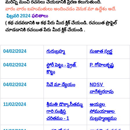
మరిన్ని మంచి రచనలు చేయడానికి ప్రేరణ కలుగుతుంది.
వారం వారం బహుమతులు అందించడం వెనుక మా ఉద్దేశం అదే.
ఫిబ్రవరి 2024
 ఫలితాలు
( కథ చదవడానికి ఆ కథ పేరు మీద క్లిక్ చేయండి. రచయిత ప్రొఫైల్ 
చూడడానికి రచయిత పేరు మీద క్లిక్ చేయండి .
04/02/2024
గురుబ్రహ్మ
సుజాత స్వర్ణ
04/02/2024
స్టోరీ పెట్టు - ప్రైజ్ 
P. గోపాలకృష్ణ
కొట్టు
04/02/2024
సేవే మా ధ్యేయం
NDSV 
నాగేశ్వరరావు
11/02/2024
శ్రీమతి డొక్కాసీతమ్మ 
అయ్యల 
గారి సంక్షిప్త 
సోమయాజుల 
చరితము - 1
సుబ్రహ్మణ్యము