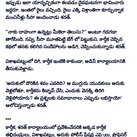
ఇప్పుడు ఇలా యాదృచ్చికంగా కలవడం దైవఘటనగా భావించారు 
ఇద్దరూ. ఇంతలో రైలు వచ్చింది. రైలు ఎక్కి విశ్రాంతిగా కూర్చున్నాక 
మంచినీళ్లు సీసా అందించాడు శరత్. 
"నాకు దాహంగా ఉన్నట్లు మీకెలా తెలుసు?" అంటూ గడగడా 
తాగేసింది. నవ్వి, సీసా మూతపెట్టి బేగ్ లో పెట్టుకుని, కార్తీక చెప్పిన 
కథలో తనకు కలిగిన సందేహాలను అడిగి, చెప్పించుకున్నాడు శరత్. 
విశాఖపట్నంలో దిగి, కార్తీక ఇంటికి కాకుండా, అడిస్ కార్యాలయానికి 
తీసుకువెళ్లాడు.
‘అరుకులో దొరికిన శవం ఎవరిది? ఆ ముగ్గురు యువకులు అరుకు 
వెళ్లబోతూ, కార్తీకను కిడ్నాప్ చేసి, ఎందుకు వెనక్కి తిరిగి 
వెళ్లిపోయారు? ఈ ప్రశ్నలకు సమాధానాలు ఎప్పుడు లభిస్తాయో’ 
ఆలోచిస్తున్నాడు శరత్.
***
కార్తీక, శరత్ కార్యాలయంలో ప్రవేశించేసరికి అక్కడ కార్తీక 
తల్లిదండ్రులు, విశాఖపట్నం, అరుకు పోలీస్ స్టేషన్ల ఎస్సైలు, ప్రొఫెసర్ 