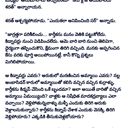
మధ్యలో అనుమానాలు తీర్చుకుంటూ "కేసు క్లోజ్ అయిపోలేదు 
శరత్" అన్నారాయన. 
శరత్ ఆశ్చర్యపోయాడు. "ఎందుకలా అనిపించింది సర్" అన్నాడు.
"జాగ్రత్తగా పరిశీలించు… కార్తీకను మనం వెతికి పట్టుకోలేదు. 
కిడ్నాపర్లు నుంచి విడిపించలేదు. ఆమె వారి బారి నుంచి తెలివిగా, 
ధైర్యంగా తప్పించుకొని, క్షేమంగా తిరిగి వచ్చింది. మనకు అప్పగించిన 
కేసు వరకు పూర్తి అయిపోయినట్లే. కానీ కొన్ని ప్రశ్నలు 
మిగిలిపోయాయి. 
ఆ కిడ్నాపర్లు ఎవరు? అరుకులో మరణించిన అమ్మాయి ఎవరు? నల్ల 
అంబాసిడర్ కారులో అమ్మాయితో కలిసి వచ్చిన వచ్చిన కుర్రాళ్ళు, 
కార్తీకను కిడ్నప్ చేసింది ఒకే బృందమా? అలా అయితే వారితో వచ్చిన 
అమ్మాయి ఏమయ్యింది? వాళ్లకు ఆ నిషేధిత మాదకద్రవ్యాలు ఎలా 
వచ్చాయి? వెళ్లిపోతున్నవాళ్ళు మళ్ళీ ఎందుకు తిరిగి అరుకు 
వెళ్లాలనుకున్నారు? కార్తీకను కిడ్నాప్ చేశాక ఎందుకు వెనక్కి తిరిగి 
వెళ్లిపోయారు? ఎక్కడికి తీసుకువెళ్లబోయారు? 