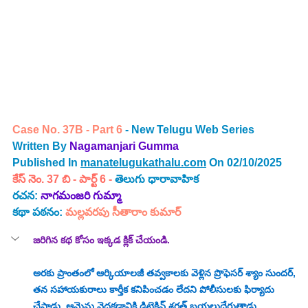
Case No. 37B - Part 6 
- New Telugu Web Series 
Written By 
Nagamanjari Gumma
Published In 
manatelugukathalu.com
 On 02/10/2025
కేస్ నెం. 37 బి - పార్ట్ 6
 -
తెలుగు ధారావాహిక 
రచన:
నాగమంజరి గుమ్మా
కథా పఠనం: 
మల్లవరపు సీతారాం కుమార్
జరిగిన కథ 
కోసం ఇక్కడ క్లిక్ చేయండి.
అరకు ప్రాంతంలో ఆర్కియాలజీ తవ్వకాలకు వెళ్లిన ప్రొఫెసర్ శ్యాం సుందర్, 
తన సహాయకురాలు కార్తీక కనిపించడం లేదని పోలీసులకు ఫిర్యాదు 
చేస్తాడు. ఆమెను వెదకడానికి డిటెక్టివ్ శరత్ బయలుదేరుతాడు. 