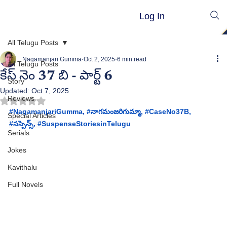
Log In
All Telugu Posts
Nagamanjari Gumma
Oct 2, 2025
6 min read
All Telugu Posts
కేస్ నెం 37 బి - పార్ట్ 6
Story
Updated:
Oct 7, 2025
Reviews
Rated NaN out of 5 stars.
#NagamanjariGumma
, #
నాగమంజరిగుమ్మా, #
CaseNo37B
, 
Special Articles
#
సస్పెన్స్
, #
SuspenseStoriesinTelugu 
Serials
Jokes
Kavithalu
Full Novels