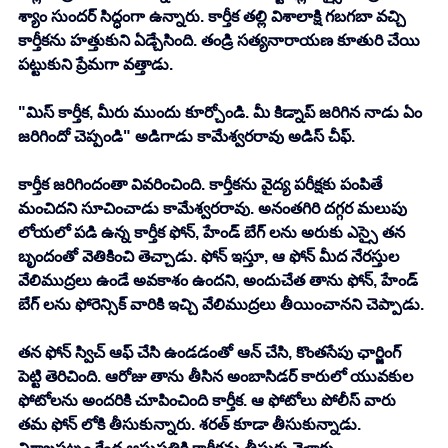
శ్యాం సుందర్ సిద్ధంగా ఉన్నారు. కార్తీక తల్లి విశాలాక్షి గబగబా వచ్చి 
కార్తీకను హత్తుకుని ఏడ్చేసింది. తండ్రి సత్యనారాయణ కూతురి చేయి 
పట్టుకుని ప్రేమగా వత్తాడు. 
"మిస్ కార్తీక, మీరు ముందు కూర్చోండి. మీ కిడ్నాప్ జరిగిన నాడు ఏం 
జరిగిందో చెప్పండి" అడిగాడు కామేశ్వరరావు అడిస్ చీఫ్.
కార్తీక జరిగిందంతా వివరించింది. కార్తీకను వైద్య పరీక్షకు పంపితే 
మంచిదని సూచించాడు కామేశ్వరరావు. అనంతగిరి దగ్గర మలుపు 
లోయలో పడి ఉన్న కార్తీక ఫోన్, హేండ్ బేగ్ లను అరుకు ఎస్సై తన 
బృందంతో వెతికించి తెచ్చాడు. ఫోన్ ఇస్తూ, ఆ ఫోన్ మీద నేరస్తుల 
వేలిముద్రలు ఉండే అవకాశం ఉందని, అందుచేత తాను ఫోన్, హేండ్ 
బేగ్ లను ఫోరెన్సిక్ వారికి ఇచ్చి వేలిముద్రలు తీయించానని చెప్పాడు. 
తన ఫోన్ స్విచ్ ఆఫ్ చేసి ఉండడంతో ఆన్ చేసి, కొంతసేపు ఛార్జింగ్ 
పెట్టి తెరిచింది. ఆరోజు తాను తీసిన అంబాసిడర్ కారులో యువకుల 
ఫోటోలను అందరికి చూపించింది కార్తీక. ఆ ఫోటోలు పోలీస్ వారు 
తమ ఫోన్ లోకి తీసుకున్నారు. శరత్ కూడా తీసుకున్నాడు. 