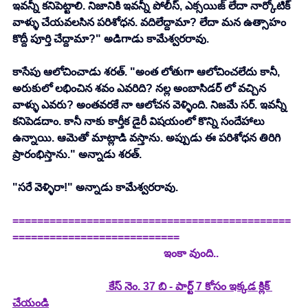
ఇవన్నీ కనిపెట్టాలి. నిజానికి ఇవన్నీ పోలీస్, ఎక్సయిజ్ లేదా నార్కోటిక్ 
వాళ్ళు చేయవలసిన పరిశోధన. వదిలేద్దామా? లేదా మన ఉత్సాహం 
కొద్దీ పూర్తి చేద్దామా?" అడిగాడు కామేశ్వరరావు.
కాసేపు ఆలోచించాడు శరత్. "అంత లోతుగా ఆలోచించలేదు కానీ, 
అరుకులో లభించిన శవం ఎవరిది? నల్ల అంబాసిడర్ లో వచ్చిన 
వాళ్ళు ఎవరు? అంతవరకే నా ఆలోచన వెళ్ళింది. నిజమే సర్. ఇవన్నీ 
కనిపెడదాం. కానీ నాకు కార్తీక డైరీ విషయంలో కొన్ని సందేహాలు 
ఉన్నాయి. ఆమెతో మాట్లాడి వస్తాను. అప్పుడు ఈ పరిశోధన తిరిగి 
ప్రారంభిస్తాను." అన్నాడు శరత్. 
"సరే వెళ్ళిరా!" అన్నాడు కామేశ్వరరావు.
=============================================
===========================
                                                       ఇంకా వుంది..
కేస్ నెం. 37 బి - పార్ట్ 7 కోసం ఇక్కడ క్లిక్ 
చేయండి