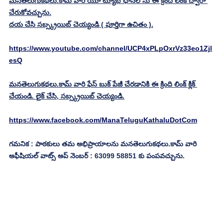
మనతెలుగుకథలు.కామ్ వారి యూ ట్యూబ్ ఛానల్ ను ఈ క్రింది లింక్ ద్వారా 
చేరుకోవచ్చును.
దయ చేసి సబ్స్క్రయిబ్ చెయ్యండి ( పూర్తిగా ఉచితం ).
https://www.youtube.com/channel/UCP4xPLpOxrVz33eo1Zjl
esQ
మనతెలుగుకథలు.కామ్ వారి ఫేస్ బుక్ పేజీ చేరడానికి ఈ క్రింది లింక్ క్లిక్ 
చేయండి. లైక్ చేసి, సబ్స్క్రయిబ్ చెయ్యండి.
https://www.facebook.com/ManaTeluguKathaluDotCom
గమనిక : పాఠకులు తమ అభిప్రాయాలను మనతెలుగుకథలు.కామ్ వారి 
అఫీషియల్ వాట్స్ అప్ నెంబర్ : 63099 58851 కు పంపవచ్చును.