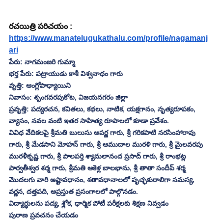
రచయిత్రి పరిచయం :
https://www.manatelugukathalu.com/profile/nagamanj
ari
పేరు: నాగమంజరి గుమ్మా
భర్త పేరు: పట్రాయుడు కాశీ విశ్వనాధం గారు
వృత్తి: ఆంగ్లోపాధ్యాయిని
నివాసం: శృంగవరపుకోట, విజయనగరం జిల్లా
ప్రవృత్తి: పద్యరచన, కవితలు, కథలు, నాటిక, యక్షగానం, నృత్యరూపకం, 
వ్యాసం, నవల వంటి ఇతర సాహిత్య రూపాలలో కూడా ప్రవేశం.
వివిధ వేదికలపై శ్రీమతి బులుసు అపర్ణ గారు, శ్రీ గరికపాటి నరసింహారావు 
గారు, శ్రీ మేడసాని మోహన్ గారు, శ్రీ ఆముదాల మురళి గారు, శ్రీ మైలవరపు 
మురళీకృష్ణ గారు, శ్రీ పాలపర్తి శ్యామలానంద ప్రసాద్ గారు, శ్రీ రాంభట్ల 
పార్వతీశ్వర శర్మ గారు, శ్రీమతి ఆకెళ్ల బాలభాను, శ్రీ తాతా సందీప్ శర్మ 
మొదలగు వారి అష్టావధానం, శతావధానాలలో పృచ్ఛకురాలిగా సమస్య, 
వర్ణన, దత్తపది, అప్రస్తుత ప్రసంగాలలో పాల్గొనడం. 
విద్యార్థులను పద్య, శ్లోక, ధార్మిక పోటీ పరీక్షలకు శిక్షణ నివ్వడం
పురాణ ప్రవచనం చేయడం