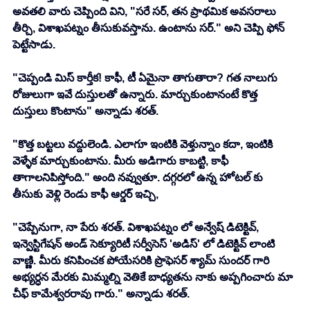
అవతలి వారు చెప్పింది విని, "సరే సర్, తన ప్రాథమిక అవసరాలు 
తీర్చి, విశాఖపట్నం తీసుకువస్తాను. ఉంటాను సర్." అని చెప్పి ఫోన్ 
పెట్టేసాడు. 
"చెప్పండి మిస్ కార్తీక! కాఫీ, టీ ఏమైనా తాగుతారా? గత నాలుగు 
రోజులుగా ఇవే దుస్తులతో ఉన్నారు. మార్చుకుంటానంటే కొత్త 
దుస్తులు కొంటాను" అన్నాడు శరత్. 
"కొత్త బట్టలు వద్దులెండి. ఎలాగూ ఇంటికి వెళ్తున్నాం కదా, ఇంటికి 
వెళ్ళేక మార్చుకుంటాను. మీరు అడిగారు కాబట్టి, కాఫీ 
తాగాలనిపిస్తోంది." అంది నవ్వుతూ. దగ్గరలో ఉన్న హోటల్ కు 
తీసుకు వెళ్లి రెండు కాఫీ ఆర్డర్ ఇచ్చి,
"చెప్పేనుగా, నా పేరు శరత్. విశాఖపట్నం లో అన్వేష్ డిటెక్టివ్, 
ఇన్వెస్టిగేషన్ అండ్ సెక్యూరిటీ సర్వీసెస్ 'అడిస్' లో డిటెక్టివ్ లాంటి 
వాణ్ణి. మీరు కనిపించక పోయేసరికి ప్రొఫెసర్ శ్యామ్ సుందర్ గారి 
అభ్యర్ధన మేరకు మిమ్మల్ని వెతికే బాధ్యతను నాకు అప్పగించారు మా 
చీఫ్ కామేశ్వరరావు గారు." అన్నాడు శరత్.