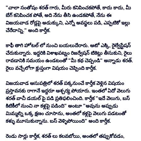
"చాలా సంతోషం శరత్ గారు, మీరు కనిపించకపోతే, కాదు కాదు, మీ 
బేగ్ కనిపించక పోతే, అది నేను తీసి ఉండకపోతే, నేను ఈ 
విజయవాడ రోడ్లపై అడుక్కుని, ఎన్నో అవస్థలు పడి, ఎప్పటికో ఇల్లు 
చేరేదాన్ని." అంది కార్తీక.
కాఫీ తాగి హోటల్ లో నుంచి బయలుదేరారు. ఆటో ఎక్కి, రైల్వేస్టేషన్ 
చేరుకున్నారు. ఇద్దరికి విశాఖపట్నం రిజర్వేషన్ టికెట్లు తీసుకుని, రైలు 
రావడానికి సమయం ఉండటంతో "మీ కథ చెప్పండి" అన్నాడు శరత్. 
రైలు వచ్చేలోగా క్లుప్తంగా విషయం చెప్పింది కార్తీక. 
విజయవాడ ఆసుపత్రిలో శరత్ పక్కనుంచే కార్తీక వెళ్లిన విషయం 
ప్రస్తావనకు రాగానే ఇద్దరూ ఆశ్చర్య పోయారు. ఇంతలో ఏదో వెలుగు 
శరత్ వాచీ డయల్ పై పడి ప్రతిఫలించింది. కార్తీక "ఇదే వెలుగు, బస్ 
కిటికీలో నుంచి నా కళ్లపై పడింది" అంటూ "అవును అప్పుడు 
మిమ్మల్ని ఒక్క క్షణం చూసాను, అంతలో కళ్లపై వెలుగు పడటంతో 
కళ్ళు మూసుకున్నాను. బస్ వెళ్ళిపోయింది" అంది కార్తీక. 
రెండు సార్లు కార్తీక, శరత్ లు కలవబోయి, అంతలో తప్పుకోవడం, 