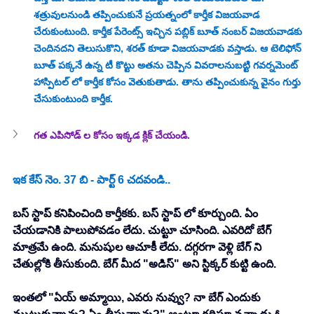
శత్రువులనుండి తప్పించుకునే ప్రయత్నంలో కార్తీక విజయవాడ 
చేరుకుంటుంది. కార్తీక పేరెంట్స్ ఇచ్చిన పబ్లిక్ బూత్ నంబర్ విజయవాడకు 
చెందినదని తెలుసుకొని, శరత్ కూడా విజయవాడకు వస్తాడు. ఆ టెలిఫోన్ 
బూత్ పక్కనే ఉన్న టీ కొట్టు అతను చెప్పిన వివరాలనుబట్టి గవర్నమెంట్ 
హాస్పిటల్ లో కార్తీక కోసం వెతుకుతాడు. తాను తప్పించుకున్న వైనం గుర్తు 
చేసుకుంటుంది కార్తీక. 
గత ఎపిసోడ్ ల కోసం ఇక్కడ క్లిక్ చేయండి.
ఇక కేస్ నెం. 37 బి - పార్ట్ 6 చదవండి.. 
బస్ స్టాప్ కనిపించింది కార్తీకకు. బస్ స్టాప్ లో కూర్చుంది. ఏం 
చేయడానికి పాలుపోవడం లేదు. చుట్టూ చూసింది. ఎవరిదో బేగ్ 
మాత్రమే ఉంది. మనుషుల ఆచూకీ లేదు. దగ్గరగా వెళ్లి బేగ్ ని 
చేతుల్లోకి తీసుకుంది. బేగ్ మీద "అడిస్" అని స్టిక్కర్ కుట్టి ఉంది. 
ఇంతలో "ఏయ్ అమ్మాయి, ఎవరు నువ్వు? నా బేగ్ ఎందుకు 