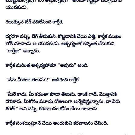
ముట్టుకున్నావు? ఏం తీస్తున్నావు?" అంటూ గద్దిస్తూ వచ్చాడు ఓ 
యువకుడు. 
గబుక్కున బేగ్ వదిలేసింది కార్తీక. 
దగ్గరగా వచ్చి, బేగ్ తీసుకుని, కొట్టడానికి చేయి ఎత్తి, కార్తీక ముఖం 
లోకి చూసాడు ఆ యువకుడు. ఆశ్చర్యంతో కళ్ళింత చేసుకుని, 
"కార్తీకా" అన్నాడు. 
కార్తీక మరింత ఆశ్చర్యపోతూ "అవును" అంది. 
"నేను మీకెలా తెలుసు?" అడిగింది కార్తీక.
"మీరే కాదు, మీ కథంతా కూడా తెలుసు. థాంక్ గాడ్. మొత్తానికి 
దొరికారు. మీకోసం మూడు రోజులుగా అన్వేషిస్తున్నాను. నా పేరు 
శరత్." అని చెప్పి, కరచాలనం కోసం చేయి జాచాడు. 
కార్తీక సంశయిస్తూనే చేయి అందుకుని కరచాలనం చేసింది.