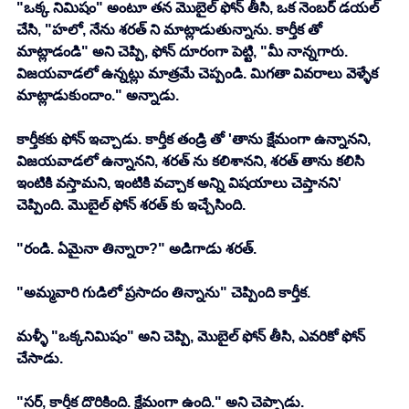
"ఒక్క నిమిషం" అంటూ తన మొబైల్ ఫోన్ తీసి, ఒక నెంబర్ డయల్ 
చేసి, "హలో, నేను శరత్ ని మాట్లాడుతున్నాను. కార్తీక తో 
మాట్లాడండి" అని చెప్పి, ఫోన్ దూరంగా పెట్టి, "మీ నాన్నగారు. 
విజయవాడలో ఉన్నట్లు మాత్రమే చెప్పండి. మిగతా వివరాలు వెళ్ళేక 
మాట్లాడుకుందాం." అన్నాడు.
కార్తీకకు ఫోన్ ఇచ్చాడు. కార్తీక తండ్రి తో 'తాను క్షేమంగా ఉన్నానని, 
విజయవాడలో ఉన్నానని, శరత్ ను కలిశానని, శరత్ తాను కలిసి 
ఇంటికి వస్తామని, ఇంటికి వచ్చాక అన్ని విషయాలు చెప్తానని' 
చెప్పింది. మొబైల్ ఫోన్ శరత్ కు ఇచ్చేసింది. 
"రండి. ఏమైనా తిన్నారా?" అడిగాడు శరత్. 
"అమ్మవారి గుడిలో ప్రసాదం తిన్నాను" చెప్పింది కార్తీక. 
మళ్ళీ "ఒక్కనిమిషం" అని చెప్పి, మొబైల్ ఫోన్ తీసి, ఎవరికో ఫోన్ 
చేసాడు. 
"సర్, కార్తీక దొరికింది. క్షేమంగా ఉంది." అని చెప్పాడు. 