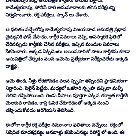
విశాఖపట్నం కేంద్ర ఆసుపత్రికి కార్తీకను తీసుకు వెళ్లారు. 
కామేశ్వరరావు, పోలీస్ వారి అనుమానాలకు తగిన పరీక్షలన్ని 
నిర్వహించారు. రక్త పరీక్షలు, స్కాన్ లు చేశారు. 
ఆ ఫలితం వచ్చేలోపు కామేశ్వరరావు విజయవాడ ఆసుపత్రి ప్రధాన 
వైద్యునికి ఫోన్ చేసాడు. కార్తీక వివరాలు చెప్పి, అపస్మారక స్థితిలో 
చేరినప్పుడు కార్తీకకు చేసిన పరీక్షలు, ఇచ్చిన మందుల వివరాలు 
సేకరించారు. అక్కడ ఏక్సిడెంటు అయినవారితో పాటు కార్తీకను కూడా 
ఆసుపత్రిలో చేర్చడం వలన ఆమెను ప్రత్యేకంగా పరీక్షించలేదు అక్కడి 
డాక్టర్లు. 
ఆమె తిండి, నీళ్లు లేకపోవడం వలన స్పృహ తప్పిందని ప్రాధమికంగా 
నిర్ధారించి, సెలైన్ పెట్టేరు. మధ్యలో ఒకసారి స్పృహ వచ్చినా మళ్ళీ 
తెలివి తప్పిపోయింది. రెండు సీసాలు పూర్తిగా ఎక్కిన తర్వాత కార్తీకకి 
మెలకువ రావడం, కాస్త ఓపిక చేకూరడంతో అక్కడ నుంచి 
తప్పించుకోవడం జరిగేయని తెలిసింది. 
ఈలోగా కార్తీక రక్త పరీక్షల నమూనాల ఫలితాలు వచ్చేయి. రక్తంలో 
నిషేధిత మాదకద్రవ్యం ఆనవాళ్లు కనిపించినట్లు రిపోర్ట్ లో ఉంది. ఈ 