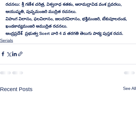
రచనలు: శ్రీ గణేశ చరిత్ర, విశ్వనాధ శతకం, ఆరామద్రావిడ వంశ ప్రవరలు, 
ఆయుష్మతి, పుష్పమంజరి ముద్రిత రచనలు.
విహంగ విలాసం, ఫలవిలాసం, జలచరవిలాసం, భక్తిమంజరి, టేకుపూలదండ, 
ఖండకావ్యమంజరి అముద్రిత రచనలు.
ఆంద్రప్రదేశ్  ప్రభుత్వ Scert వారి 4 వ తరగతి తెలుగు పాఠ్య పుస్తక రచన.
Serials
See All
Recent Posts