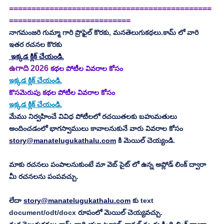
=============================================
===========================
నాగమంజరి గుమ్మా గారి ప్రొఫైల్ కొరకు, మనతెలుగుకథలు.కామ్ లో వారి 
ఇతర రచనల కొరకు
 ఇక్కడ క్లిక్ చేయండి.
ఉగాది 2026
 కథల పోటీల వివరాల కోసం
ఇక్కడ క్లిక్ చేయండి.
కొసమెరుపు కథల పోటీల వివరాల కోసం
ఇక్కడ క్లిక్ చేయండి.
మేము నిర్వహించే వివిధ పోటీలలో రచయితలకు బహుమతులు 
అందించడంలో భాగస్వాములు కావాలనుకునే వారు వివరాల కోసం 
story@manatelugukathalu.com
 కి మెయిల్ చెయ్యండి.
మాకు రచనలు పంపాలనుకుంటే మా వెబ్ సైట్ లో ఉన్న అప్లోడ్ లింక్ ద్వారా 
మీ రచనలను పంపవచ్చు.
లేదా 
story@manatelugukathalu.com
 కు text 
document/odt/docx రూపంలో మెయిల్ చెయ్యవచ్చు. 