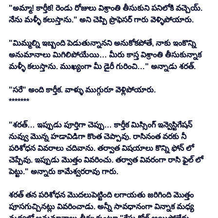
"అమ్మా! కార్తీక! రెండు రోజులు విశ్రాంతి తీసుకుని పనిలోకి వచ్చెయ్. 
నేను మళ్ళీ కలుస్తాను." అని చెప్పి ప్రొఫెసర్ గారు వెళ్ళిపోయారు. 
"మిమ్మల్ని ఇబ్బంది పెడుతున్నానని అనుకోకపోతే, నాకు ఇంకొన్ని 
అనుమానాలు మిగిలిపోయేయి… మీరు కాస్త విశ్రాంతి తీసుకున్నాక 
మళ్ళీ కలుస్తాను. ముఖ్యంగా మీ డైరీ గురించి…" అన్నాడు శరత్.
"సరే" అంది కార్తీక. వాళ్ళు ముగ్గురూ వెళ్లిపోయారు.
*******
"శరత్… ఇప్పుడు పూర్తిగా చెప్పు… కార్తీక మిస్సింగ్ ఇన్వెస్టిగేషన్ 
నువ్వు మొన్న హడావిడిగా కొంత చెప్పావు. రాసినంత వరకు నీ 
పరిశోధన వివరాలు చదివాను. తర్వాత విషయాలు కొన్ని ఫోన్ లో 
చెప్పేవు. ఇప్పుడు మొత్తం వివరించు. తర్వాత వివరంగా రాసి ఫైల్ లో 
పెట్టు." అన్నారు కామేశ్వరరావు గారు.
శరత్ తన పరిశోధన మొదలుపెట్టింది లగాయతు జరిగింది మొత్తం 
పూసగుచ్చినట్లు వివరించాడు. అన్నీ సావధానంగా విన్నాక మధ్య 