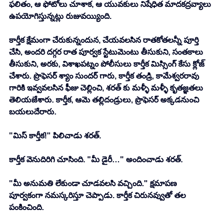
ఫలితం, ఆ ఫోటోలు చూశాక, ఆ యువకులు నిషేధిత మాదకద్రవ్యాలు 
ఉపయోగిస్తున్నట్లు రుజువయ్యింది. 
కార్తీక క్షేమంగా చేరుకున్నందున, చేయవలసిన రాతకోతలన్నీ పూర్తి 
చేసి, అందరి దగ్గర రాత పూర్వక స్టేటుమెంటు తీసుకుని, సంతకాలు 
తీసుకుని, అరకు, విశాఖపట్నం పోలీసులు కార్తీక మిస్సింగ్ కేసు క్లోజ్ 
చేశారు. ప్రొఫెసర్ శ్యాం సుందర్ గారు, కార్తీక తండ్రి, కామేశ్వరరావు 
గారికి ఇవ్వవలసిన ఫీజు చెల్లించి, శరత్ కు మళ్ళీ మళ్ళీ కృతజ్ఞతలు 
తెలియజేశారు. కార్తీక, ఆమె తల్లిదండ్రులు, ప్రొఫెసర్ అక్కడనుంచి 
బయలుదేరారు.
"మిస్ కార్తీక!" పిలిచాడు శరత్.
కార్తీక వెనుదిరిగి చూసింది. "మీ డైరీ…" అందించాడు శరత్. 
"మీ అనుమతి లేకుండా చూడవలసి వచ్చింది." క్షమాపణ 
పూర్వకంగా నమస్కరిస్తూ చెప్పాడు. కార్తీక చిరునవ్వుతో తల 
పంకించింది. 