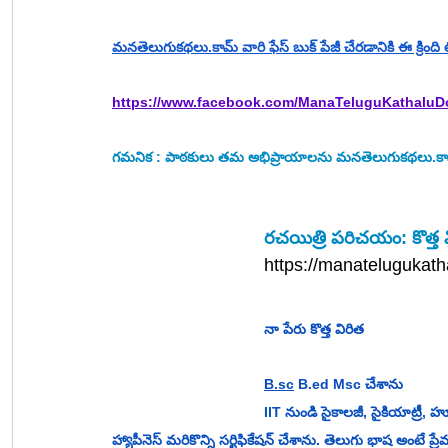
మనతెలుగుకథలు.కామ్ వారి ఫేస్ బుక్ పేజీ చేరడానికి ఈ క్రింది లిం
https://www.facebook.com/ManaTeluguKathalu
గమనిక : పాఠకులు తమ అభిప్రాయాలను మనతెలుగుకథలు.కామ్ 
రచయిత్రి పరిచయం: కొత్త 
https://manatelugukathal
నా పేరు కొత్త విరిత 
B.sc
 B.ed Msc చేశాను 
IIT నుండి సైకాలజీ, సైకియాట్రీ, హ
హ్యాపీనెస్ మరికొన్ని సర్టిఫికేషన్ చేశాను. తెలుగు భాష అంటే 