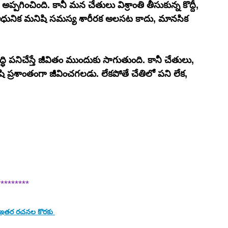
గించింది. కానీ మన చేతులు విశ్రాంతి తీసుకున్న కొద్దీ, 
ే ఆధునిక మనిషి సమస్య శారీరక అలసట కాదు, మానసిక 
్ధి పనిచేస్తే జీవితం ముందుకు సాగుతుంది. కానీ చేతులు, 
ి ప్రశాంతంగా జీవించగలడు. లేకపోతే చేతిలో పని లేక, 
*********
రి ఇతర రచనల కొరకు 