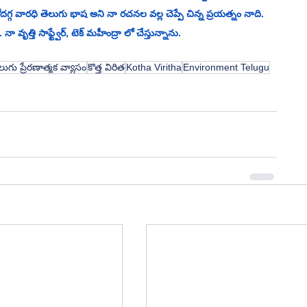
్గ వారధి తెలుగు భాష అని నా రచనల వల్ల చెప్పే చిన్న ప్రయత్నం నాది.
 నా వృత్తి సాఫ్ట్వేర్, టెక్ మహీంద్రా లో చేస్తున్నాను.
లుగు ప్రేరణాత్మక వ్యాసం
కొత్త విరిత
Kotha Viritha
Environment Telugu