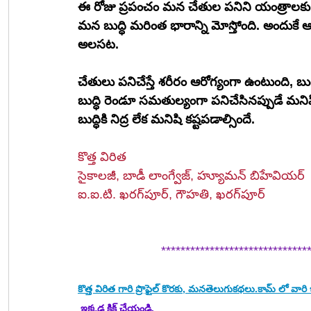
ఈ రోజు ప్రపంచం మన చేతుల పనిని యంత్రాలకు అప్ప
మన బుద్ధి మరింత భారాన్ని మోస్తోంది. అందుక
అలసట.
చేతులు పనిచేస్తే శరీరం ఆరోగ్యంగా ఉంటుంది, బుద
బుద్ధి రెండూ సమతుల్యంగా పనిచేసినప్పుడే మనిష
బుద్ధికి నిద్ర లేక మనిషి కష్టపడాల్సిందే.
కొత్త విరిత
సైకాలజీ, బాడీ లాంగ్వేజ్, హ్యూమన్ బిహేవియర్
ఐ.ఐ.టి. ఖరగ్‌పూర్, గౌహతి, ఖరగ్‌పూర్
 ******************************
కొత్త విరిత
 గారి ప్రొఫైల్ కొరకు, మనతెలుగుకథలు.కామ్ లో వా
 ఇక్కడ క్లిక్ చేయండి.