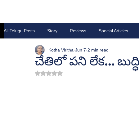
All Telugu Posts
Story
Reviews
Special Articles
Kotha Viritha
Jun 7
2 min read
చేతిలో పని లేక... బుద్ధిక
Rated NaN out of 5 stars.