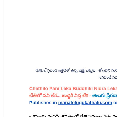
డిజిటల్ ప్రపంచ ఒత్తిడిలో ఉన్న వ్యక్తి ఒకవైపు, తోటపని మర
కనిపించే స
Chethilo Pani Leka Buddhiki Nidra Lek
చేతిలో పని లేక... బుద్ధికి నిద్ర లేక
- 
తెలుగు 
ప్రేర
Publishes in 
manatelugukathalu.com
 o
ఒకప్పుడు మనిషి జీవితంలో చేతి పనులు ఎక్కువ