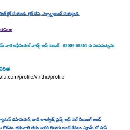
క్ క్లిక్ చేయండి. లైక్ చేసి, సబ్స్క్రయిబ్ చెయ్యండి.
DotCom
వారి అఫీషియల్ వాట్స్ అప్ నెంబర్ : 63099 58851 కు పంపవచ్చును.
విరిత
u.com/profile/viritha/profile
్యూమన్ బిహేవియర్, బాడీ లాంగ్వేజ్, సైన్స్ ఆఫ్ వెల్ బీయింగ్ అండ్ 
ప్రేమ గౌరవం. తరువాతి తరం వారికి తెలుగు అంటే కేవలం ఎగ్జామ్ లో పాస్ 