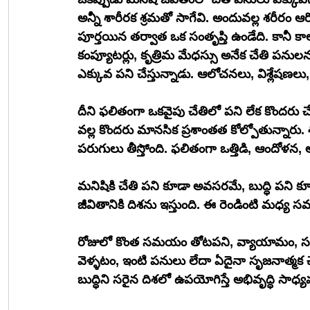
అన్నీ శారీరక శ్రమతో సాగేవి. అందువల్ల శరీరం 
పూర్తయిన తర్వాత ఒక సంతృప్తి ఉండేది. కానీ కాల
కంప్యూటర్లు, కృత్రిమ మేధస్సు అనేక చేతి పనుల
దీని ఫలితంగా ఒకవైపు చేతిలో పని లేక కొందరు చే
వల్ల కొందరు మానసిక ప్రశాంతత కోల్పోతున్నారు.
పరుగులు తీస్తోంది. ఫలితంగా ఒత్తిడి, ఆందోళ
మనిషికి చేతి పని కూడా అవసరమే, బుద్ధి పని కూడా
జీవితానికి దిశను ఇస్తుంది. ఈ రెండింటి మధ్య
రోజులో కొంత సమయం తోటపని, వ్యాయామం, సరుకు
వెళ్ళటం, ఇంటి పనులు లేదా ఏదైనా సృజనాత్మక చ
బుద్ధిని సరైన దిశలో ఉపయోగిస్తే అభివృద్ధి సాధ