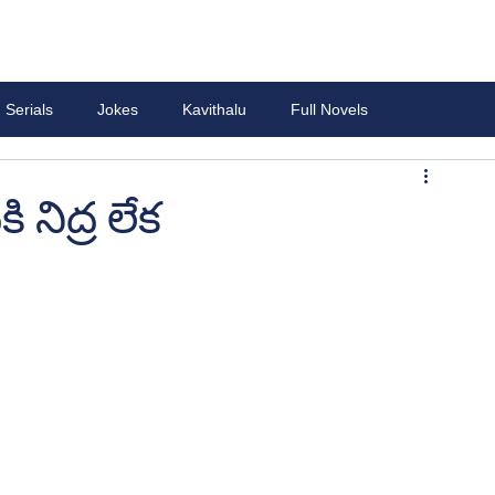
Serials
Jokes
Kavithalu
Full Novels
ి నిద్ర లేక