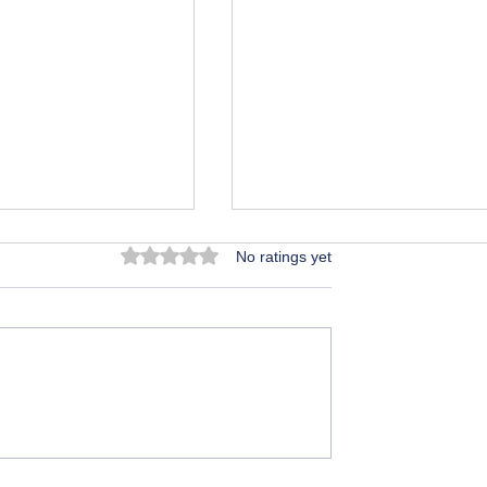
Rated 0 out of 5 stars.
No ratings yet
రేషాన్..!
క్లిక్ కెమిస్ట్రీ: ఔషధ పరిశోధనలో
విప్లవాత్మక ముందడుగు