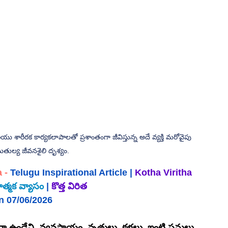
ియు శారీరక కార్యకలాపాలతో ప్రశాంతంగా జీవిస్తున్న అదే వ్యక్తి మరోవైపు 
మతుల్య జీవనశైలి దృశ్యం.
a
 - 
Telugu Inspirational Article |
Kotha Viritha
ణాత్మక వ్యాసం
|
కొత్త విరిత
n 07/06/2026
గా ఉండేవి. వ్యవసాయం, వృత్తులు, కళలు, ఇంటి పనులు 