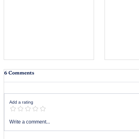
6 Comments
Add a rating
పర్సెంట్‌కే ప
గ్యాప్ ఇవ్వలేదు.....వచ్చింది అంతే!
Write a comment...