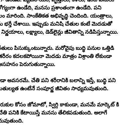
ఆరోగ్యంగా ఉండేది, మనసు ప్రశాంతంగా ఉండేది. పని 
ం మారింది. సాంకేతికత అభివృద్ధి చెందింది. యంత్రాలు, 
ను భర్తీ చేశాయి. ఇప్పుడు మనిషి చేతుల కంటే మెదడుతో 
ఎక్కువ పని చేస్తున్నాడు. ఆలోచనలు, విశ్లేషణలు, నిర్ణయాలు, లక్ష్యాలు, డెడ్‌లైన్లు జీవితాన్ని నడిపిస్తున్నాయి.
తులు పిసుక్కుంటున్నారు. మరోవైపు బుద్ధి పనుల ఒత్తిడి 
 శరీరం కదలకపోయినా మెదడు మాత్రం విశ్రాంతి లేకుండా 
న, అసహనం పెరుగుతున్నాయి.
 అవసరమే. చేతి పని శరీరానికి బలాన్ని ఇస్తే, బుద్ధి పని 
 సమతుల్యత ఉంటేనే సంపూర్ణ జీవితం సాధ్యమవుతుంది.
ల కోసం జోమాటో, స్విగ్గి కాకుండా, మనమే మార్కెట్ కి 
ేతి పనికి కేటాయిస్తే మనసు తేలికపడుతుంది. అలాగే 
్యమవుతుంది.