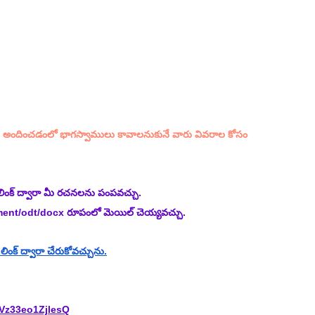
అందించడంలో భాగస్వాములు కావాలనుకునే వారు వివరాల కోసం 
లింక్ ద్వారా మీ రచనలను పంపవచ్చు.
ment/odt/docx రూపంలో మెయిల్ చెయ్యవచ్చు.
ంక్ ద్వారా చేరుకోవచ్చును.
Vz33eo1ZjlesQ