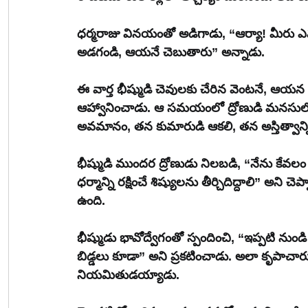
ధర్మరాజు వినయంతో అడిగాడు, “ఆర్యా! మీరు ఎవ
అడగండి, ఆయనే చెబుతారు” అన్నాడు.
ఈ వార్త భీష్ముడి చెవులకు చేరిన వెంటనే, ఆ
ఆహ్వానించాడు. ఆ సమయంలో ద్రోణుడి మనసులో
అవమానం, తన కుమారుడి ఆకలి, తన అస్తిత్వాన్
భీష్ముడి ముందర ద్రోణుడు నిలబడి, “నేను కేవలం
ధర్మాన్ని రక్షించే శిష్యులను తీర్చిదిద్దాలి” అన
ఉంది.
భీష్ముడు భావోద్వేగంతో స్పందించి, “ఇప్పటి ను
బిడ్డలు కూడా” అని ప్రకటించాడు. అలా కృపాచార్
నియమితుడయ్యాడు.