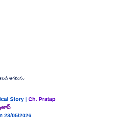
్రోణుడి ఆగమనం
cal 
Story |
 Ch. Pratap
రతాప్
n 23/05/2026