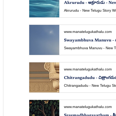
Akrurudu - అక్రూరుడు - N
www.manatelugukathalu.com
www.manatelugukathalu.com
Chitrangadudu - చిత్రాంగద
www.manatelugukathalu.com