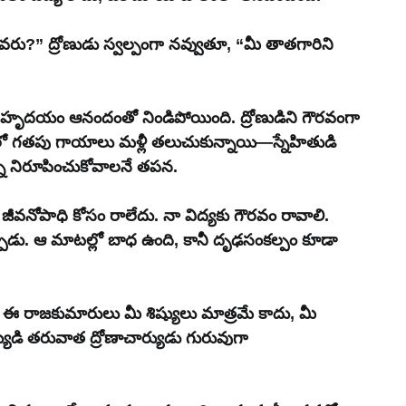
రు?” ద్రోణుడు స్వల్పంగా నవ్వుతూ, “మీ తాతగారిని 
యన హృదయం ఆనందంతో నిండిపోయింది. ద్రోణుడిని గౌరవంగా 
 గతపు గాయాలు మళ్లీ తలుచుకున్నాయి—స్నేహితుడి 
ని నిరూపించుకోవాలనే తపన.
 జీవనోపాధి కోసం రాలేదు. నా విద్యకు గౌరవం రావాలి. 
ి చెప్పాడు. ఆ మాటల్లో బాధ ఉంది, కానీ దృఢసంకల్పం కూడా 
ండి ఈ రాజకుమారులు మీ శిష్యులు మాత్రమే కాదు, మీ 
యుడి తరువాత ద్రోణాచార్యుడు గురువుగా 