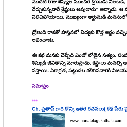
మొదటి రోజు శిష్యుల ముందర ద్రోణుడు నిలబడి,
నేర్చుకున్నవారే శ్రేష్ఠులు అవుతారు” అన్నాడ
నిలిచిపోయాయి. ముఖ్యంగా అర్జునుడి మనసుల
ద్రోణుడి రాకతో హస్తినలో విద్యకు కొత్త అర్థం వచ
లభించాడు.
ఈ కథ మనకు చెప్పేది ఎంతో లోతైన సత్యం. సంపద
శిష్యుడి జీవితాన్ని మారుస్తాడు. కష్టాలు మనల్న
వస్తాయి. ఏకాగ్రత, పట్టుదల కలిగినవారికి వ
సమాప్తం
***
Ch. ప్రతాప్ గారి కొన్ని ఇతర రచనలు( కథ పేరు పైన
www.manatelugukathalu.com