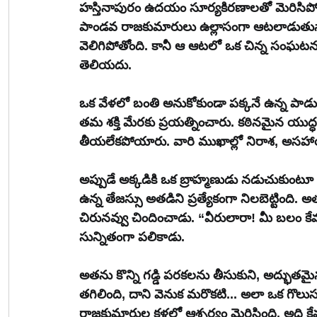
హస్తినాపురం ఉదయం సూర్యకిరణాలతో మెరిసిపో
పాండవ రాజకుమారులు ఉల్లాసంగా ఆటలాడుతున్న
వెలిగిపోతోంది. కానీ ఆ ఆటలో ఒక చిన్న సంఘటన వా
తెలియదు.
ఒక వేళలో బంతి అనుకోకుండా పక్కనే ఉన్న పాడ
తమ శక్తి మేరకు ప్రయత్నించారు. కఠినమైన యుద
తీయలేకపోయారు. వారి ముఖాల్లో నిరాశ, అసహా
అప్పుడే అక్కడికి ఒక బ్రాహ్మణుడు నడుచుకుంటూ
ఉన్న తేజస్సు అతడిని ప్రత్యేకంగా నిలబెట్టింది. 
చిరునవ్వు చిందించాడు. “వీరులారా! మీ బలం కేవల
సున్నితంగా పలికాడు.
అతను కొన్ని గడ్డి పరకలను తీసుకుని, అద్భుతమై
తగిలింది, దాని వెనుక మరొకటి... అలా ఒక గొలుస
రాజకుమారుల కళ్లలో ఆశ్చర్యం మెరిసింది. అది