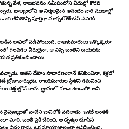
తున్న వేళ, రాజభవనం సమీపంలోని వీధుల్లో కౌరవ 
ారు. బాల్యంలోని ఆ నిర్మలమైన ఆనందం వారి ముఖాల్లో 
రి జీవితాన్ని పూర్తిగా మార్చబోతోందని ఎవరికీ 
ుబడిన బావిలో పడిపోయింది. రాజకుమారులు ఒక్కొక్కరూ 
్ధంలో గెలవగల వీరులైనా, ఆ చిన్న బంతిని బయటకు 
యత ప్రతిబింబించాయి.
 వచ్చాడు. అతని దేహం సాధారణంగానే కనిపించినా, కళ్లలో 
అతడే ద్రోణాచార్యుడు. రాజకుమారుల స్థితిని గమనించి 
ం కత్తుల్లోనే కాదు, జ్ఞానంలో కూడా ఉండాలి” అని 
న నైపుణ్యంతో వాటిని బావిలోకి వదిలాడు. ఒకటి బంతికి 
ులా మారి, బంతి పైకి చేరింది. ఆ దృశ్యం చూసిన 
 కేవలం విద్య కాదు, ఒక మాయాజాలంలా అనిపించింది.