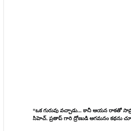
“ఒక గురువు వచ్చాడు... కానీ ఆయన రాకతో సామ్ర
సిహెచ్. ప్రతాప్ గారి ద్రోణుడి ఆగమనం కథను చ