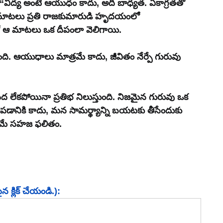
 “విద్య అంటే ఆయుధం కాదు, అది బాధ్యత. ఏకాగ్రతతో 
ు. ఆ మాటలు ప్రతి రాజకుమారుడి హృదయంలో 
ో ఆ మాటలు ఒక దీపంలా వెలిగాయి.
్చింది. ఆయుధాలు మాత్రమే కాదు, జీవితం నేర్పే గురువు 
 లేకపోయినా ప్రతిభ నిలుస్తుంది. నిజమైన గురువు ఒక 
ి ఆపడానికి కాదు, మన సామర్థ్యాన్ని బయటకు తీసేందుకు 
ిజయమే సహజ ఫలితం.
 క్లిక్ చేయండి.):