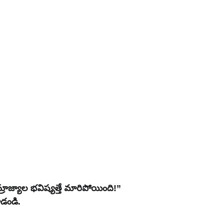
ాజ్యాల భవిష్యత్తే మారిపోయింది!” 
ూడండి.