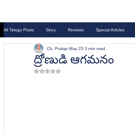
All Telugu Posts
Story
Reviews
Special Articles
Ch. Pratap
May 23
3 min read
ద్రోణుడి ఆగమనం
Rated NaN out of 5 stars.