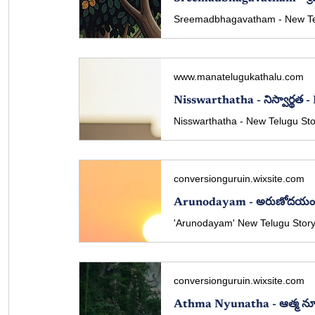
www.manatelugukathalu.com
Nisswarthatha - నిస్వార్థ
conversionguruin.wixsite.com
Arunodayam - అరుణోదయం- 
conversionguruin.wixsite.com
Athma Nyunatha - ఆత్మ న్