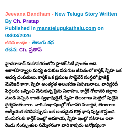
Jeevana Bandham -
 New Telugu Story Written 
By
 Ch. Pratap
Published in
manatelugukathalu.com
 on 
08/03/2026
 - 
తెలుగు కథ
జీవన బంధం
రచన: 
Ch. ప్రతాప్
హైదరాబాద్ మహానగరంలోని హైటెక్ సిటీ ప్రాంతం అది. 
ఆకాశహర్మ్యాల మధ్య ఉరుకుల పరుగుల జీవితంలో కార్తీక్, స్నేహ ఒక 
ఆదర్శ దంపతులు. కార్తీక్ ఒక ప్రముఖ సాఫ్ట్‌వేర్ సంస్థలో ప్రాజెక్ట్ 
మేనేజర్ కాగా, స్నేహ అంతర్గత అలంకరణ నిపుణురాలు. వారిద్దరిదీ 
పెద్దలను ఒప్పించి చేసుకున్న ప్రేమ వివాహం. కార్తీక్ గోదావరి జిల్లాల 
నుండి వచ్చిన శాంత స్వభావుడైతే, స్నేహ తెలంగాణ మట్టిలో పుట్టిన 
ధైర్యవంతురాలు. వారి సంభాషణల్లో గోదావరి మర్యాద, తెలంగాణ 
ఆత్మీయత కలిసినప్పుడు ఒక అందమైన కొత్త భాష పుట్టుకొస్తుంది. 
పండుగలకు కార్తీక్ ఇంట్లో ఆవకాయ, స్నేహ ఇంట్లో సకినాలు ఇలా 
రెండు సంస్కృతుల సమ్మేళనంగా వారి కాపురం అన్యోన్యంగా 