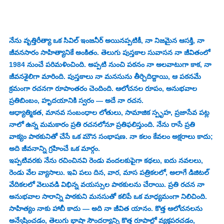
నేను వృత్తిరీత్యా ఒక సివిల్ ఇంజనీర్‌ అయినప్పటికీ, నా నిజమైన ఆసక్తి, నా 
జీవనసారం సాహిత్యానికే అంకితం. తెలుగు పుస్తకాల సువాసన నా జీవితంలో 
1984 నుంచే పరిమళించింది. అప్పటి నుంచి పఠనం నా అలవాటుగా కాక, నా 
జీవనశైలిగా మారింది. పుస్తకాలు నా మనసును తీర్చిదిద్దాయి, ఆ పఠనమే 
క్రమంగా రచనగా రూపాంతరం చెందింది. ఆలోచనల రూపం, అనుభవాల 
ప్రతిబింబం, హృదయానికి స్వరం — అదే నా రచన.
ఆధ్యాత్మికత, మానవ సంబంధాల లోతులు, సామాజిక స్పృహ, ప్రజాసేవ పట్ల 
నాలో ఉన్న మమకారం ప్రతి రచనలోనూ ప్రతిఫలిస్తుంది. నేను రాసే ప్రతి 
వాక్యం పాఠకునితో చేసే ఒక మౌన సంభాషణ. నా కలం కేవలం అక్షరాలు కాదు; 
అది జీవనాన్ని గ్రహించే ఒక మార్గం.
ఇప్పటివరకు నేను రచించినవి రెండు వందలకుపైగా కథలు, ఐదు నవలలు, 
రెండు వేల వ్యాసాలు. ఇవి పలు దిన, వార, మాస పత్రికలలో, అలాగే డిజిటల్ 
వేదికలలో వెలువడి విభిన్న వయస్సుల పాఠకులను చేరాయి. ప్రతి రచన నా 
అనుభవాల సారాన్ని పాఠకుని మనసుతో కలిపే ఒక మాధ్యమంగా నిలిచింది.
సాహిత్యం నాకు హాబీ కాదు — అది నా జీవిత యానం. కొత్త ఆలోచనలను 
అన్వేషించడం, తెలుగు భాషా సౌందర్యాన్ని కొత్త రూపాల్లో వ్యక్తపరచడం, 