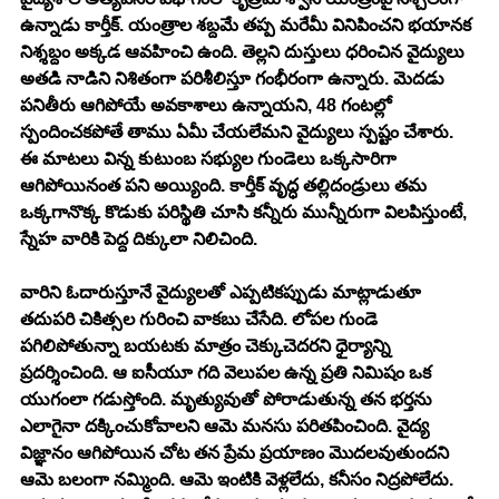
ఉన్నాడు కార్తీక్. యంత్రాల శబ్దమే తప్ప మరేమీ వినిపించని భయానక 
నిశ్శబ్దం అక్కడ ఆవహించి ఉంది. తెల్లని దుస్తులు ధరించిన వైద్యులు 
అతడి నాడిని నిశితంగా పరిశీలిస్తూ గంభీరంగా ఉన్నారు. మెదడు 
పనితీరు ఆగిపోయే అవకాశాలు ఉన్నాయని, 48 గంటల్లో 
స్పందించకపోతే తాము ఏమీ చేయలేమని వైద్యులు స్పష్టం చేశారు. 
ఈ మాటలు విన్న కుటుంబ సభ్యుల గుండెలు ఒక్కసారిగా 
ఆగిపోయినంత పని అయ్యింది. కార్తీక్ వృద్ధ తల్లిదండ్రులు తమ 
ఒక్కగానొక్క కొడుకు పరిస్థితి చూసి కన్నీరు మున్నీరుగా విలపిస్తుంటే, 
స్నేహ వారికి పెద్ద దిక్కులా నిలిచింది. 
వారిని ఓదారుస్తూనే వైద్యులతో ఎప్పటికప్పుడు మాట్లాడుతూ 
తదుపరి చికిత్సల గురించి వాకబు చేసేది. లోపల గుండె 
పగిలిపోతున్నా బయటకు మాత్రం చెక్కుచెదరని ధైర్యాన్ని 
ప్రదర్శించింది. ఆ ఐసీయూ గది వెలుపల ఉన్న ప్రతి నిమిషం ఒక 
యుగంలా గడుస్తోంది. మృత్యువుతో పోరాడుతున్న తన భర్తను 
ఎలాగైనా దక్కించుకోవాలని ఆమె మనసు పరితపించింది. వైద్య 
విజ్ఞానం ఆగిపోయిన చోట తన ప్రేమ ప్రయాణం మొదలవుతుందని 
ఆమె బలంగా నమ్మింది. ఆమె ఇంటికి వెళ్లలేదు, కనీసం నిద్రపోలేదు. 