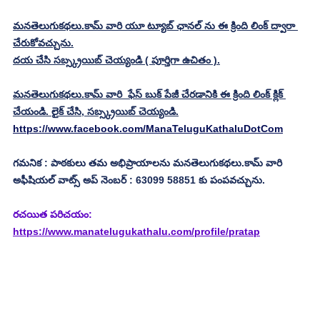
మనతెలుగుకథలు.కామ్ వారి యూ ట్యూబ్ ఛానల్ ను ఈ క్రింది లింక్ ద్వారా 
చేరుకోవచ్చును.
దయ చేసి సబ్స్క్రయిబ్ చెయ్యండి ( పూర్తిగా ఉచితం ).
మనతెలుగుకథలు.కామ్ వారి  ఫేస్ బుక్ పేజీ చేరడానికి ఈ క్రింది లింక్ క్లిక్ 
చేయండి. లైక్ చేసి, సబ్స్క్రయిబ్ చెయ్యండి.
https://www.facebook.com/ManaTeluguKathaluDotCom
గమనిక : పాఠకులు తమ అభిప్రాయాలను మనతెలుగుకథలు.కామ్ వారి 
అఫీషియల్ వాట్స్ అప్ నెంబర్ : 63099 58851 కు పంపవచ్చును.
రచయిత పరిచయం: 
https://www.manatelugukathalu.com/profile/pratap