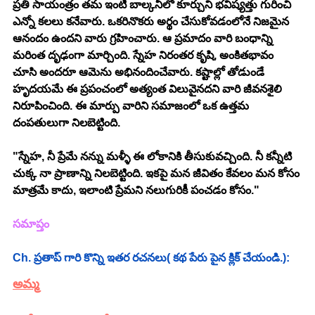
ప్రతి సాయంత్రం తమ ఇంటి బాల్కనీలో కూర్చుని భవిష్యత్తు గురించి 
ఎన్నో కలలు కనేవారు. ఒకరినొకరు అర్థం చేసుకోవడంలోనే నిజమైన 
ఆనందం ఉందని వారు గ్రహించారు. ఆ ప్రమాదం వారి బంధాన్ని 
మరింత దృఢంగా మార్చింది. స్నేహ నిరంతర కృషి, అంకితభావం 
చూసి అందరూ ఆమెను అభినందించేవారు. కష్టాల్లో తోడుండే 
హృదయమే ఈ ప్రపంచంలో అత్యంత విలువైనదని వారి జీవనశైలి 
నిరూపించింది. ఈ మార్పు వారిని సమాజంలో ఒక ఉత్తమ 
దంపతులుగా నిలబెట్టింది.
"స్నేహ, నీ ప్రేమే నన్ను మళ్ళీ ఈ లోకానికి తీసుకువచ్చింది. నీ కన్నీటి 
చుక్క నా ప్రాణాన్ని నిలబెట్టింది. ఇకపై మన జీవితం కేవలం మన కోసం 
మాత్రమే కాదు, ఇలాంటి ప్రేమని నలుగురికీ పంచడం కోసం."
సమాప్తం
Ch. ప్రతాప్ గారి కొన్ని ఇతర రచనలు( కథ పేరు పైన క్లిక్ చేయండి.):
అమ్మ