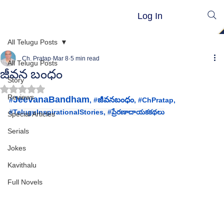
Log In
All Telugu Posts
Ch. Pratap
Mar 8
5 min read
All Telugu Posts
జీవన బంధం
Story
Rated NaN out of 5 stars.
Reviews
JeevanaBandham
జీవనబంధం
#
, #
, 
#ChPratap
, 
#TeluguInspirationalStories
, 
#ప
్రేరణాదాయకకథలు
Special Articles
Serials
Jokes
Kavithalu
Full Novels