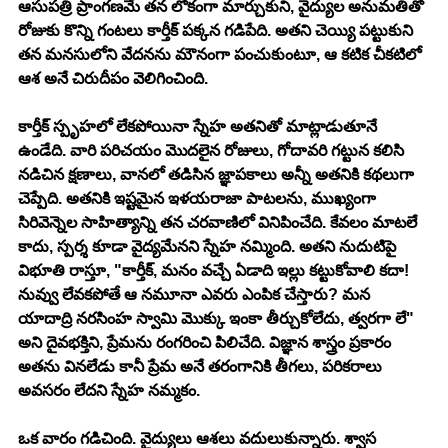
ఆసుపత్రి ప్రాంగణమే తన లోకంగా మార్చుకుని, వైద్యుల అనుమతితో 
రోజుకు కొన్ని గంటలు కార్తీక్ పక్కన గడిపేది. అతని చెయ్యి పట్టుకుని 
తన మనసులోని వేదనను మౌనంగా పంచుకుంటూ, ఆ కటిక చీకటిలో 
ఆశ అనే చిరుదీపం వెలిగించింది.
కార్తీక్ స్పృహలో లేకపోయినా స్నేహ అతనితో మాట్లాడుతూనే 
ఉండేది. వారి పరిచయం మొదలైన రోజులు, గోదావరి గట్టున కలిసి 
నడిచిన క్షణాలు, వానలో తడిసిన జ్ఞాపకాలు అన్నీ అతనికి కథలుగా 
చెప్పేది. అతనికి ఇష్టమైన ఇళయరాజా పాటలను, ముఖ్యంగా 
సిరివెన్నెల సాహిత్యాన్ని తన చరవాణిలో వినిపించేది. కేవలం మాటలే 
కాదు, స్పర్శ కూడా వైద్యమేనని స్నేహ నమ్మింది. అతని నుదుటిపై 
విభూతి రాస్తూ, "కార్తీక్, మనం వచ్చే ఏడాది ఇల్లు కట్టుకోవాలి కదా! 
నువ్వు లేవకపోతే ఆ నమూనా ఎవరు ఎంపిక చేస్తారు? మన 
యాదాద్రి నరసింహ స్వామి మొక్కు ఇంకా తీర్చుకోలేదు, త్వరగా లే" 
అని దైవభక్తిని, ప్రేమను రంగరించి పిలిచేది. విజ్ఞాన శాస్త్రం ప్రకారం 
అతను వినలేడు కానీ ప్రేమ అనే తరంగానికి తీగలు, పరికరాలు 
అవసరం లేదని స్నేహ నమ్మకం.
ఒక వారం గడిచింది. వైద్యులు ఆశలు వదులుకున్నారు. శ్వాస 