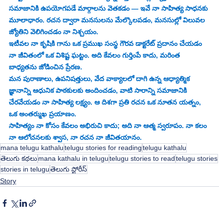
సమాజానికి ఉపయోగపడే మార్గాలను వెతకడం — ఇవే నా సాహిత్య సాధనకు 
మూలాధారం. రచన ద్వారా మనసులను మేల్కొలపడం, మనసుల్లో విలువల 
జ్యోతిని వెలిగించడం నా నిశ్చయం.
ఇటీవల నా కృషికి గాను ఒక ప్రముఖ సంస్థ గౌరవ డాక్టరేట్ ప్రదానం చేయడం 
నా జీవితంలో ఒక విశిష్ట ఘట్టం. అది కేవలం గుర్తింపే కాదు, మరింత 
బాధ్యతను జోడించిన ప్రేరణ.
మన పురాణాలు, ఉపనిషత్తులు, వేద వాక్యాలలో దాగి ఉన్న ఆధ్యాత్మిక 
జ్ఞానాన్ని ఆధునిక పాఠకులకు అందించడం, వాటి సారాన్ని సమాజానికి 
చేరవేయడం నా సాహిత్య లక్ష్యం. ఆ దిశగా ప్రతి రచన ఒక నూతన యత్నం, 
ఒక అంతర్ముఖ ప్రయాణం.
సాహిత్యం నా కోసం కేవలం అభిరుచి కాదు; అది నా ఆత్మ స్వరూపం. నా కలం 
నా ఆలోచనలకు శ్వాస, నా రచన నా జీవితయానం.
mana telugu kathalu
telugu stories for reading
telugu kathalu
తెలుగు కథలు
mana kathalu in telugu
telugu stories to read
telugu stories
stories in telugu
తెలుగు స్టోరీస్
Story