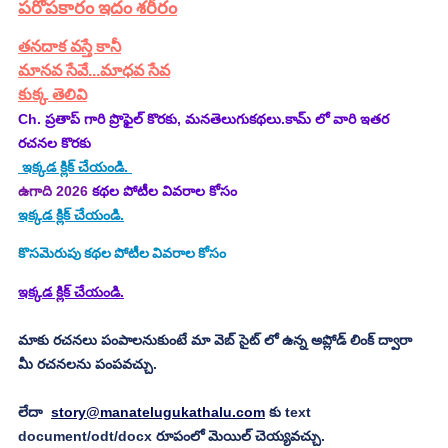
పరోపకారం ఇదం శరీరం
తనదాక వస్తే కానీ
మానవ సేవే...మాధవ సేవ
కుక్క తెలివి
Ch. ప్రతాప్ గారి ప్రొఫైల్ కొరకు, మనతెలుగుకథలు.కామ్ లో వారి ఇతర 
రచనల కొరకు 
 ఇక్కడ క్లిక్ చేయండి. 
ఉగాది 2026
 కథల పోటీల వివరాల కోసం
ఇక్కడ క్లిక్ చేయండి.
కొసమెరుపు
కథల పోటీల వివరాల కోసం
ఇక్కడ క్లిక్ చేయండి.
మాకు రచనలు పంపాలనుకుంటే మా వెబ్ సైట్ లో ఉన్న అప్లోడ్ లింక్ ద్వారా 
మీ రచనలను పంపవచ్చు.
లేదా  
story@manatelugukathalu.com
 కు text 
document/odt/docx రూపంలో మెయిల్ చెయ్యవచ్చు.