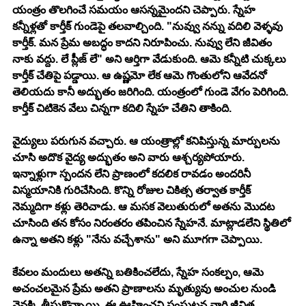
యంత్రం తొలగించే సమయం ఆసన్నమైందని చెప్పారు. స్నేహ 
కన్నీళ్లతో కార్తీక్ గుండెపై తలవాల్చింది. "నువ్వు నన్ను వదిలి వెళ్ళవు 
కార్తీక్. మన ప్రేమ అబద్ధం కాదని నిరూపించు. నువ్వు లేని జీవితం 
నాకు వద్దు. లే ప్లీజ్ లే" అని ఆర్తిగా వేడుకుంది. ఆమె కన్నీటి చుక్కలు 
కార్తీక్ చేతిపై పడ్డాయి. ఆ ఉష్ణమో లేక ఆమె గొంతులోని ఆవేదనో 
తెలియదు కానీ అద్భుతం జరిగింది. యంత్రంలో గుండె వేగం పెరిగింది. 
కార్తీక్ చిటికెన వేలు చిన్నగా కదిలి స్నేహ చేతిని తాకింది.
వైద్యులు పరుగున వచ్చారు. ఆ యంత్రాల్లో కనిపిస్తున్న మార్పులను 
చూసి అదొక వైద్య అద్భుతం అని వారు ఆశ్చర్యపోయారు. 
ఇన్నాళ్లుగా స్పందన లేని ప్రాణంలో కదలిక రావడం అందరినీ 
విస్మయానికి గురిచేసింది. కొన్ని రోజుల చికిత్స తర్వాత కార్తీక్ 
నెమ్మదిగా కళ్లు తెరిచాడు. ఆ మసక వెలుతురులో అతను మొదట 
చూసింది తన కోసం నిరంతరం తపించిన స్నేహనే. మాట్లాడలేని స్థితిలో 
ఉన్నా అతని కళ్లు "నేను వచ్చేశాను" అని మూగగా చెప్పాయి. 
కేవలం మందులు అతన్ని బతికించలేదు, స్నేహ సంకల్పం, ఆమె 
అచంచలమైన ప్రేమ అతని ప్రాణాలను మృత్యువు అంచుల నుండి 
వెనక్కి తీసుకొచ్చాయి. ఈ ఊహించని సంఘటన వారి జీవిత 