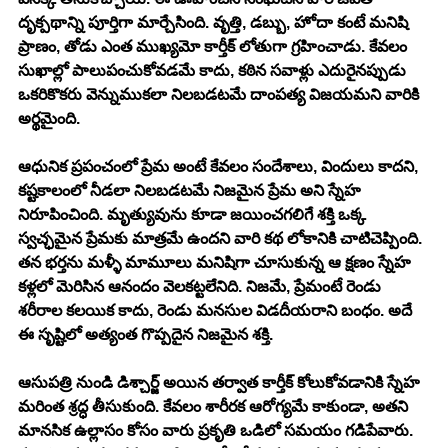
దృక్పథాన్ని పూర్తిగా మార్చేసింది. వృత్తి, డబ్బు, హోదా కంటే మనిషి 
ప్రాణం, తోడు ఎంత ముఖ్యమో కార్తీక్ లోతుగా గ్రహించాడు. కేవలం 
సుఖాల్లో పాలుపంచుకోవడమే కాదు, కఠిన సవాళ్లు ఎదురైనప్పుడు 
ఒకరికొకరు వెన్నుముకలా నిలబడటమే దాంపత్య విజయమని వారికి 
అర్థమైంది. 
ఆధునిక ప్రపంచంలో ప్రేమ అంటే కేవలం సందేశాలు, విందులు కాదని, 
కష్టకాలంలో నీడలా నిలబడటమే నిజమైన ప్రేమ అని స్నేహ 
నిరూపించింది. మృత్యువును కూడా జయించగలిగే శక్తి ఒక్క 
స్వచ్ఛమైన ప్రేమకు మాత్రమే ఉందని వారి కథ లోకానికి చాటిచెప్పింది. 
తన భర్తను మళ్ళీ మామూలు మనిషిగా చూసుకున్న ఆ క్షణం స్నేహ 
కళ్లలో మెరిసిన ఆనందం వెలకట్టలేనిది. నిజమే, ప్రేమంటే రెండు 
శరీరాల కలయిక కాదు, రెండు మనసుల విడదీయరాని బంధం. అదే 
ఈ సృష్టిలో అత్యంత గొప్పదైన నిజమైన శక్తి.
ఆసుపత్రి నుండి డిశ్చార్జ్ అయిన తర్వాత కార్తీక్ కోలుకోవడానికి స్నేహ 
మరింత శ్రద్ధ తీసుకుంది. కేవలం శారీరక ఆరోగ్యమే కాకుండా, అతని 
మానసిక ఉల్లాసం కోసం వారు ప్రకృతి ఒడిలో సమయం గడిపేవారు. 