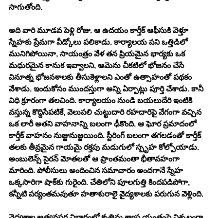
సాగుతోంది.
అది వారి మూడవ పెళ్లి రోజు. ఆ ఉదయం కార్తీక్ ఆఫీసుకి వెళ్తూ 
స్నేహకు ప్రేమగా వీడ్కోలు పలికాడు. కార్యాలయ పని ఒత్తిడిలో 
మునిగిపోయినా, సాయంత్రం వేళ తన ప్రియమైన భార్యకు ఒక 
మధురమైన కానుక ఇవ్వాలని, ఆమెను చీకటిలో భోజనం చేసే 
వినూత్న భోజనశాలకు తీసుకెళ్లాలని ఎంతో ఉత్సాహంతో పథకం 
వేశాడు. ఇందుకోసం ముందస్తుగా అన్ని ఏర్పాట్లు పూర్తి చేశాడు. కానీ 
విధి క్రూరంగా తలచింది. కార్యాలయం నుండి బయలుదేరి ఇంటికి 
వస్తున్న కొద్దిసేపటికే, వెలుపలి చుట్టుదారి రహదారిపై వేగంగా వచ్చిన 
ఒక లారీ అతని వాహనాన్ని బలంగా ఢీకొంది. ఆ ఘోర ప్రమాదంలో 
కార్తీక్ వాహనం నుజ్జునుజ్జయింది. స్టీరింగ్ బలంగా తగలడంతో కార్తీక్ 
తలకు తీవ్రమైన గాయమై రక్తపు మడుగులో స్పృహ కోల్పోయాడు. 
అంబులెన్స్ సైరన్ మోతలతో ఆ ప్రాంతమంతా భీతావహంగా 
మారింది. పోలీసులు అందించిన సమాచారం అందగానే స్నేహ 
ఒక్కసారిగా షాక్‌కు గురైంది. చేతిలోని పూలగుత్తి కిందపడిపోగా, 
కన్నీటి పర్యంతమవుతూ హతాశురాలై వైద్యశాలకు పరుగున వెళ్లింది.
వైద్యశాల అత్యవసర విభాగంలో కృత్రిమ శ్వాస యంత్రంపై నిశ్చలంగా 