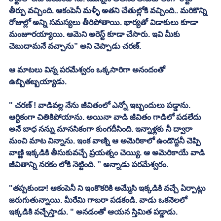
తీర్పు వచ్చింది. ఆకంపెనీ మళ్ళీ అతని చేతుల్లోకి వచ్చింది.. మరికొన్ని 
రోజుల్లో అన్ని సమస్యలు తీరిపోతాయి. భార్యతో విడాకులు కూడా 
మంజూరయ్యాయి. ఆమెని అరెస్ట్ కూడా చేసారు. ఇవి మీకు 
చెబుదామనే వచ్చాను” అని చెప్పాడు చరణ్. 
ఆ మాటలు విన్న పరమేశ్వరం ఒక్కసారిగా అనందంతో 
ఉబ్బితబ్బయ్యాడు. 
" చరణ్ ! వాడివల్ల నేను జీవితంలో ఎన్నో ఇబ్బందులు పడ్డాను. 
ఆర్ధికంగా చితికిపోయాను. అయినా వాడి జీవితం గాడిలో పడలేదు 
అనే బాధ నన్ను మానసికంగా కుంగదీసింది. ఇన్నాళ్లకు నీ ద్వారా 
మంచి మాట విన్నాను. ఇంక వాణ్ని ఆ అమెరికాలో ఉండొద్దనీ చెప్పి 
వాణ్ణి ఇక్కడికి తీసుకువచ్చే ప్రయత్నం చెయ్యి. ఆ అమెరికాయే వాడి 
జీవితాన్ని నరకం లోకి నెట్టింది. ” అన్నాడు పరమేశ్వరం. 
"తప్పకుండా! ఆకంపెనీ ని ఇంకొకరికి అమ్మేసి ఇక్కడికి వచ్చే ఏర్పాట్లు 
జరుగుతున్నాయి. మీరేమి గాబరా పడకండి. వాడు ఒకనెలలో 
ఇక్కడికి వచ్చేస్తాడు. " అనడంతో ఆయన స్తిమిత పడ్డాడు. 