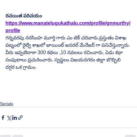
రచయిత పరిచయం
https://www.manatelugukathalu.com/profile/gnmurthy/
profile
గన్నవరపు నరసింహ మూర్తి గారు ఎం టెక్ చదివారు.ప్రస్తుతం విశాఖ 
పట్నంలో రైల్వే శాఖలో జాయింట్ జనరల్ మేనేజర్ గా పనిచేస్తున్నారు. 
వీరు ఇప్పటిదాకా 300 కథలు ,10 నవలలు రచించారు. ఏడు కథా 
సంపుటాలు ప్రచురించారు. స్వస్థలం విజయనగరం జిల్లా బొబ్బిలి 
దగ్గర ఒక గ్రామం.
Serials