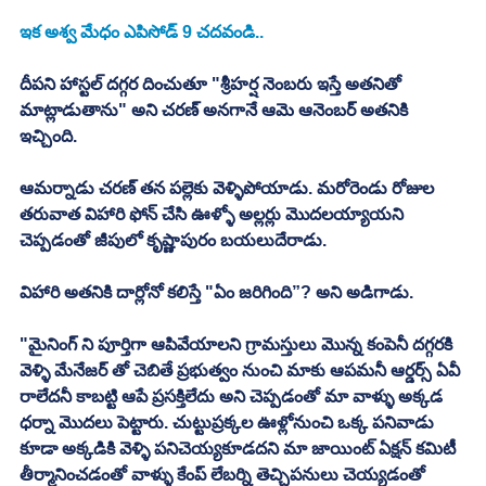
ఇక అశ్వ మేధం ఎపిసోడ్ 9 చదవండి.. 
దీపని హాస్టల్ దగ్గర దించుతూ "శ్రీహర్ష నెంబరు ఇస్తే అతనితో 
మాట్లాడుతాను" అని చరణ్ అనగానే ఆమె ఆనెంబర్ అతనికి 
ఇచ్చింది. 
ఆమర్నాడు చరణ్ తన పల్లెకు వెళ్ళిపోయాడు. మరోరెండు రోజుల 
తరువాత విహారి ఫోన్ చేసి ఊళ్ళో అల్లర్లు మొదలయ్యాయని 
చెప్పడంతో జీపులో కృష్ణాపురం బయలుదేరాడు. 
విహారి అతనికి దార్లోనో కలిస్తే "ఏం జరిగింది”? అని అడిగాడు. 
"మైనింగ్ ని పూర్తిగా ఆపివేయాలని గ్రామస్తులు మొన్న కంపెనీ దగ్గరకి 
వెళ్ళి మేనేజర్ తో చెబితే ప్రభుత్వం నుంచి మాకు ఆపమనీ ఆర్డర్స్ ఏవీ 
రాలేదనీ కాబట్టి ఆపే ప్రసక్తిలేదు అని చెప్పడంతో మా వాళ్ళు అక్కడ 
ధర్నా మొదలు పెట్టారు. చుట్టుప్రక్కల ఊళ్లోనుంచి ఒక్క పనివాడు 
కూడా అక్కడికి వెళ్ళి పనిచెయ్యకూడదని మా జాయింట్ ఏక్షన్ కమిటీ 
తీర్మానించడంతో వాళ్ళు కేంప్ లేబర్ని తెచ్చిపనులు చెయ్యడంతో 