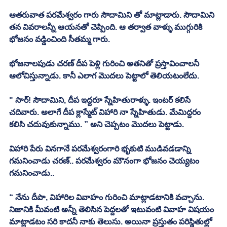
ఆతరువాత పరమేశ్వరం గారు సౌదామిని తో మాట్లాడారు. సౌదామిని 
తన వివరాలన్నీ ఆయనతో చెప్పింది. ఆ తర్వాత వాళ్ళు ముగ్గురికి 
భోజనం వడ్డించింది సీతమ్మ గారు. 
భోజనాలపుడు చరణ్ దీప పెళ్లి గురించి అతనితో ప్రస్తావించాలనీ 
ఆలోచిస్తున్నాడు. కానీ ఎలాగ మొదలు పెట్టాలో తెలియటంలేదు. 
" సార్! సౌదామిని, దీప ఇద్దరూ స్నేహితురాళ్ళు. ఇంటర్ కలిసే 
చదివారు. అలాగే దీప క్లాస్మేట్ విహారి నా స్నేహితుడు. మేమిద్దరం 
కలిసి చదువుకున్నాము. ” అని చెప్పటం మొదలు పెట్టాడు. 
విహారి పేరు వినగానే పరమేశ్వరంగారి భృకుటి ముడివడడాన్ని 
గమనించాడు చరణ్.. పరమేశ్వరం మౌనంగా భోజనం చెయ్యటం 
గమనించాడు..
“ నేను దీపా, విహారిల వివాహం గురించి మాట్లాడటానికి వచ్చాను. 
నిజానికి మీవంటి అన్నీ తెలిసిన పెద్దలతో ఇటువంటి వివాహ విషయం 
మాట్లాడటం సరి కాదనీ నాకు తెలుసు. అయినా ప్రస్తుతం పరిస్థితుల్లో 