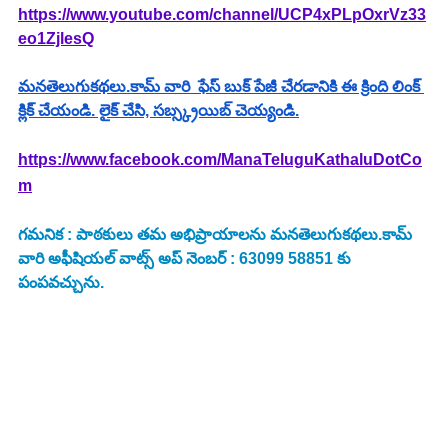
https://www.youtube.com/channel/UCP4xPLpOxrVz33
eo1ZjlesQ
మనతెలుగుకథలు.కామ్ వారి  ఫేస్ బుక్ పేజీ చేరడానికి ఈ క్రింది లింక్ 
క్లిక్ చేయండి. లైక్ చేసి, సబ్స్క్రయిబ్ చెయ్యండి.
https://www.facebook.com/ManaTeluguKathaluDotCo
m
గమనిక : పాఠకులు తమ అభిప్రాయాలను మనతెలుగుకథలు.కామ్ 
వారి అఫీషియల్ వాట్స్ అప్ నెంబర్ : 63099 58851 కు 
పంపవచ్చును.