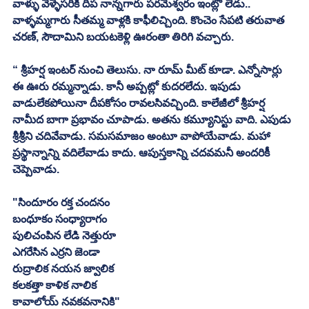
వాళ్ళు వెళ్ళేసరికి దీప నాన్నగారు పరమేశ్వరం ఇంట్లో లేడు.. 
వాళ్ళమ్మగారు సీతమ్మ వాళ్లకి కాఫీలిచ్చింది. కొంచెం సేపటి తరువాత 
చరణ్, సౌదామిని బయటకెళ్లి ఊరంతా తిరిగి వచ్చారు. 
“ శ్రీహర్ష ఇంటర్ నుంచి తెలుసు. నా రూమ్ మీట్ కూడా. ఎన్నోసార్లు 
ఈ ఊరు రమ్మన్నాడు. కానీ అప్పట్లో కుదరలేదు. ఇపుడు 
వాడులేకపోయినా దీపకోసం రావలసివచ్చింది. కాలేజీలో శ్రీహర్ష 
నామీద బాగా ప్రభావం చూపాడు. అతను కమ్యూనిస్టు వాది. ఎపుడు 
శ్రీశ్రీని చదివేవాడు. సమసమాజం అంటూ వాపోయేవాడు. మహా 
ప్రస్థాన్నాన్ని వదిలేవాడు కాదు. ఆపుస్తకాన్ని చదవమనీ అందరికీ 
చెప్పెవాడు. 
"సిందూరం రక్త చందనం
బంధూకం సంధ్యారాగం
పులిచంపిన లేడి నెత్తురూ
ఎగరేసిన ఎర్రని జెండా
రుద్రాలిక నయన జ్వాలిక
కలకత్తా కాళిక నాలిక
కావాలోయ్ నవకవనానికి" 