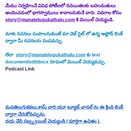
మేము నిర్వహించే వివిధ పోటీలలో రచయితలకు బహుమతులు 
అందించడంలో భాగస్వాములు కావాలనుకునే వారు  వివరాల కోసం 
story@manatelugukathalu.com
 కి మెయిల్ చెయ్యండి.
మాకు రచనలు పంపాలనుకుంటే మా వెబ్ సైట్ లో ఉన్న అప్లోడ్ లింక్ 
ద్వారా మీ రచనలను పంపవచ్చు.
లేదా  
story@manatelugukathalu.com
 కు text 
document/odt/docx రూపంలో మెయిల్ చెయ్యవచ్చు.
Podcast Link
మనతెలుగుకథలు.కామ్ వారి యూ ట్యూబ్ ఛానల్ ను ఈ క్రింది లింక్ 
ద్వారా చేరుకోవచ్చును.
దయ చేసి సబ్స్క్రయిబ్ చెయ్యండి ( పూర్తిగా ఉచితం ).