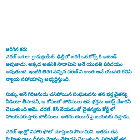
జరిగిన కథ:
చరణ్ ఒక లా గ్రాడ్యుయేట్. ఢిల్లీలో జరిగే ఒక కోర్స్ కి అటెండ్ 
అవుతాడు. అక్కడ అతనికి సౌదామిని అనే యువతి పరిచయం 
అవుతుంది. ఇంటికి తిరిగి వచ్చిన చరణ్ ని శాంతి అనే యువతి కలిసి 
న్యాయ సహాయాన్ని అభ్యర్థిస్తుంది. 
సుక్కు అనే గిరిజనుడు చనిపోయిన సంఘటనను తన భర్త చైతన్య 
వీడియో తీసాడనీ, ఆ కోపంతో పోలీసులు తన భర్తను అరెస్ట్ చేశారనీ 
చెబుతుంది ఆమె. చరణ్, కేస్ వేయడంతో చైతన్యను కోర్ట్ లో 
హాజరుపరుస్తారు పోలీసులు. అతను బెయిల్ పై బయటకు వస్తాడు. 
చరణ్ ఇంట్లో విహారి ఫోటో చూస్తుంది సౌదామిని. అతడు తన 
స్నేహితురాలు దీపను మోసం చేసాడని చెబుతుంది. విహరితో తన 