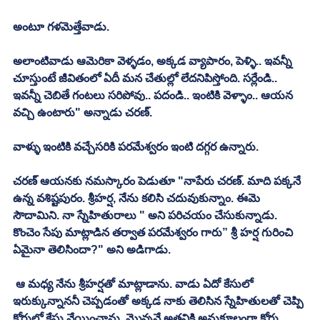
అంటూ గళమెత్తేవాడు. 
అలాంటివాడు ఆమెరికా వెళ్ళడం, అక్కడ వ్యాపారం, పెళ్ళి.. ఇవన్నీ 
చూస్తుంటే జీవితంలో ఏదీ మన చేతుల్లో లేదనిపిస్తోంది. సర్లేండి.. 
ఇవన్నీ చెబితే గంటలు సరిపోవు.. పదండి.. ఇంటికి వెళ్ళాం.. ఆయన 
వచ్చి ఉంటారు" అన్నాడు చరణ్. 
వాళ్ళు ఇంటికి వచ్చేసరికి పరమేశ్వరం ఇంటి దగ్గర ఉన్నారు. 
చరణ్ ఆయనకు నమస్కారం పెడుతూ "నాపేరు చరణ్. మాది పక్కనే 
ఉన్న వశిష్టపురం. శ్రీహర్ష, నేను కలిసి చదువుకున్నాం. ఈమె 
సౌదామిని. నా స్నేహితురాలు " అని పరిచయం చేసుకున్నాడు. 
కొంచెం సేపు మాట్లాడిన తర్వాత పరమేశ్వరం గారు” శ్రీ హర్ష గురించి 
ఏమైనా తెలిసిందా?" అని అడిగాడు. 
 ఆ మధ్య నేను శ్రీహర్షతో మాట్లాడాను. వాడు ఏదో కేసులో 
ఇరుక్కున్నాననీ చెప్పడంతో అక్కడ నాకు తెలిసిన స్నేహితులతో చెప్పి 
కోర్టులో కేసు వేయించాను. మొన్ననే అతనికి అనుకూలంగా కోర్టు 