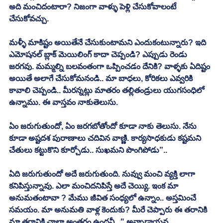
అది మంచిదంటారా? నిజంగా వాళ్ళు పెళ్లి చేసుకోవాలంటే 
చేసుకోవచ్చు. 
మళ్ళీ మాకిష్టం అయితేనే చేసుకుంటామని ఎందుకంటున్నారు? ఇది 
ఎమోషనల్ బ్లాక్ మెయిలింగ్ కాదా చెప్పండి? ఎప్పుడు రెండు 
జరగవు. మమ్మల్ని బలవంతంగా ఒప్పించడం దేనికి? వాళ్ళకు ఏదిష్టం 
అయితే అలాగే చేసుకోమనండి.. మా బాధలు, కోరికలు ఎవ్వరికి 
కావాలి చెప్పండి.. మీరన్నట్లు మాతరం తల్లితండ్రులు యుగసంధిలో 
ఉన్నాము. ఈ వాస్తవం నాకుతెలుసు. 
ఏం జరుగుతుందో, ఏం జరగబోతోందో కూడా నాకు తెలుసు. నేను 
కూడా అష్టదశ పురాణాలు చదివిన వాణ్ణి. కార్యసాధకుడు కష్టమని 
చేతులు కట్టుకొని కూర్చోడు.. సుఖమని పొంగిపోడు”.. 
ఏది జరుగుతుందో అదే జరుగుతుంది. నువ్వు మంచి వ్యక్తి లాగా 
కనిపిస్తున్నావు. ఎలా మంచిదనిపిస్తే అదే చెయ్యి. ఇంక మా 
అనుమతంటావా ? మేము జీవిత సంధ్యలో ఉన్నాం.. అస్తమించే 
సమయం. మా అనుమతి వాళ్ల కెందుకు? మీరే చెప్పారు ఈ తరానికి 
మా తరానికి చాలా అంతరం ఉందనీ.. " అన్నాడాయన.. 