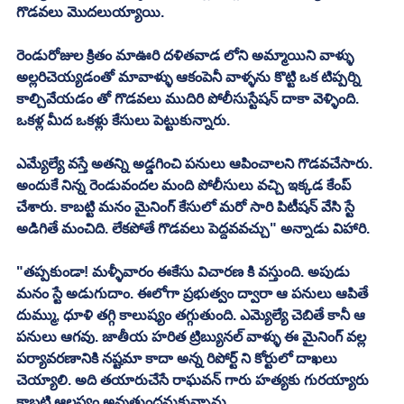
గొడవలు మొదలుయ్యాయి. 
రెండురోజుల క్రితం మాఊరి దళితవాడ లోని అమ్మాయిని వాళ్ళు 
అల్లరిచెయ్యడంతో మావాళ్ళు ఆకంపెనీ వాళ్ళను కొట్టి ఒక టిప్పర్ని 
కాల్చివేయడం తో గొడవలు ముదిరి పోలీసుస్టేషన్ దాకా వెళ్ళింది. 
ఒకళ్ల మీద ఒకళ్లు కేసులు పెట్టుకున్నారు. 
ఎమ్యేల్యే వస్తే అతన్ని అడ్డగించి పనులు ఆపించాలని గొడవచేసారు. 
అందుకే నిన్న రెండువందల మంది పోలీసులు వచ్చి ఇక్కడ కేంప్ 
చేశారు. కాబట్టి మనం మైనింగ్ కేసులో మరో సారి పిటీషన్ వేసి స్టే 
అడిగితే మంచిది. లేకపోతే గొడవలు పెద్దవవచ్చు" అన్నాడు విహారి. 
"తప్పకుండా! మళ్ళీవారం ఈకేసు విచారణ కి వస్తుంది. అపుడు 
మనం స్టే అడుగుదాం. ఈలోగా ప్రభుత్వం ద్వారా ఆ పనులు ఆపితే 
దుమ్ము, ధూళి తగ్గి కాలుష్యం తగ్గుతుంది. ఎమ్యెల్యే చెబితే కానీ ఆ 
పనులు ఆగవు. జాతీయ హరిత ట్రిబ్యునల్ వాళ్ళు ఈ మైనింగ్ వల్ల 
పర్యావరణానికి నష్టమా కాదా అన్న రిపోర్ట్ ని కోర్టులో దాఖలు 
చెయ్యాలి. అది తయారుచేసే రాఘవన్ గారు హత్యకు గురయ్యారు 
కాబట్టి ఆలస్యం అవుతుందనుకున్నాను. 