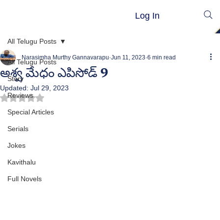
Log In
All Telugu Posts
Narasimha Murthy Gannavarapu
Jun 11, 2023
6 min read
All Telugu Posts
అశ్వ మేధం ఎపిసోడ్ 9
Story
Updated:
Jul 29, 2023
Reviews
Rated NaN out of 5 stars.
Special Articles
Serials
Jokes
Kavithalu
Full Novels