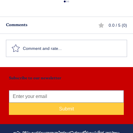
0.0 / 5 (0)
Comments
Comment and rate...
విజయదశమి 2023 కథల పోటీలు
Subscribe to our newsletter
Submit
అన్ని పోస్టు లు
కథలు
ధారావాహికలు
కవితలు
జోకులు
ప్రత్యేక వ్యాసాలు