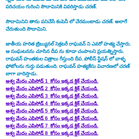
పరిచయం గురించి సౌదామినికి వివరిస్తాడు చరణ్. 
సౌదామినిని తాను పనిచేసే కంపెనీ లో చేరమంటాడు చరణ్. అలాగే 
చేరుతుంది సౌదామిని. 
జాతీయ హరిత ట్రిబ్యునల్ సెక్రటరీ రాఘవన్ ని ఎవరో హత్య చేస్తారు. 
ఆ సంఘటనను చూసిన దీప ను కూడా చంపాలని ప్రయత్నిస్తారు. 
రాఘవన్ హంతకుల చిత్రాలు గీస్తుంది దీప. పోలీస్ స్టేషన్ లో వాళ్ళ 
ఫోటోలను గుర్తు పడుతుంది. రాఘవన్ హత్యకేసు విచారణలో చరణ్ 
బాగా వాదిస్తాడు. 
అశ్వ మేధం ఎపిసోడ్ 1  కోసం ఇక్కడ క్లిక్ చేయండి.
అశ్వ మేధం ఎపిసోడ్ 2  కోసం ఇక్కడ క్లిక్ చేయండి.
అశ్వ మేధం ఎపిసోడ్ 3  కోసం ఇక్కడ క్లిక్ చేయండి.
అశ్వ మేధం ఎపిసోడ్ 4  కోసం ఇక్కడ క్లిక్ చేయండి.
అశ్వ మేధం ఎపిసోడ్ 5  కోసం ఇక్కడ క్లిక్ చేయండి.
అశ్వ మేధం ఎపిసోడ్ 6  కోసం ఇక్కడ క్లిక్ చేయండి.
అశ్వ మేధం ఎపిసోడ్ 7  కోసం ఇక్కడ క్లిక్ చేయండి.
అశ్వ మేధం ఎపిసోడ్ 8  కోసం ఇక్కడ క్లిక్ చేయండి.