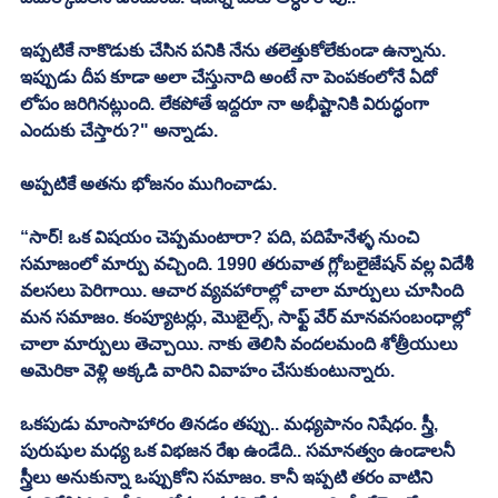
ఇప్పటికే నాకొడుకు చేసిన పనికి నేను తలెత్తుకోలేకుండా ఉన్నాను. 
ఇప్పుడు దీప కూడా అలా చేస్తునాది అంటే నా పెంపకంలోనే ఏదో 
లోపం జరిగినట్లుంది. లేకపోతే ఇద్దరూ నా అభీష్టానికి విరుద్ధంగా 
ఎందుకు చేస్తారు?" అన్నాడు. 
అప్పటికే అతను భోజనం ముగించాడు. 
“సార్! ఒక విషయం చెప్పమంటారా? పది, పదిహేనేళ్ళ నుంచి 
సమాజంలో మార్పు వచ్చింది. 1990 తరువాత గ్లోబలైజేషన్ వల్ల విదేశీ 
వలసలు పెరిగాయి. ఆచార వ్యవహారాల్లో చాలా మార్పులు చూసింది 
మన సమాజం. కంప్యూటర్లు, మొబైల్స్, సాఫ్ట్ వేర్ మానవసంబంధాల్లో 
చాలా మార్పులు తెచ్చాయి. నాకు తెలిసి వందలమంది శోత్రీయులు 
అమెరికా వెళ్లి అక్కడి వారిని వివాహం చేసుకుంటున్నారు. 
ఒకపుడు మాంసాహారం తినడం తప్పు.. మధ్యపానం నిషేధం. స్త్రీ, 
పురుషుల మధ్య ఒక విభజన రేఖ ఉండేది.. సమానత్వం ఉండాలనీ 
స్త్రీలు అనుకున్నా ఒప్పుకోని సమాజం. కానీ ఇప్పటి తరం వాటిని 