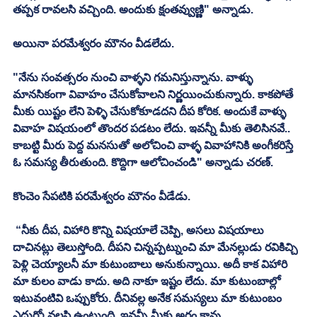
తప్పక రావలసి వచ్చింది. అందుకు క్షంతవ్వుణ్ణి" అన్నాడు. 
అయినా పరమేశ్వరం మౌనం వీడలేదు. 
"నేను సంవత్సరం నుంచి వాళ్ళని గమనిస్తున్నాను. వాళ్ళు 
మానసికంగా వివాహం చేసుకోవాలని నిర్ణయించుకున్నారు. కాకపోతే 
మీకు యిష్టం లేని పెళ్ళి చేసుకోకూడదని దీప కోరిక. అందుకే వాళ్ళు 
వివాహ విషయంలో తొందర పడటం లేదు. ఇవన్నీ మీకు తెలిసినవే.. 
కాబట్టి మీరు పెద్ద మనసుతో అలోచించి వాళ్ళ వివాహానికి అంగీకరిస్తే 
ఓ సమస్య తీరుతుంది. కొద్దిగా ఆలోచించండి" అన్నాడు చరణ్. 
కొంచెం సేపటికి పరమేశ్వరం మౌనం వీడేడు. 
 “నీకు దీప, విహారి కొన్ని విషయాలే చెప్పి, అసలు విషయాలు 
దాచినట్లు తెలుస్తోంది. దీపని చిన్నప్పట్నుంచి మా మేనల్లుడు రవికిచ్చి 
పెళ్లి చెయ్యాలనీ మా కుటుంబాలు అనుకున్నాయి. అదీ కాక విహారి 
మా కులం వాడు కాదు. అది నాకూ ఇష్టం లేదు. మా కుటుంబాల్లో 
ఇటువంటివి ఒప్పుకోరు. దీనివల్ల అనేక సమస్యలు మా కుటుంబం 
ఎదుర్కోవలసి ఉంటుంది. ఇవన్నీ మీకు అర్ధం కావు.. 