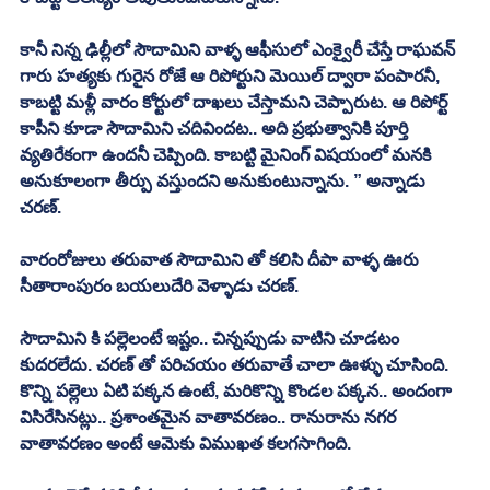
కానీ నిన్న ఢిల్లీలో సౌదామిని వాళ్ళ ఆఫీసులో ఎంక్వైరీ చేస్తే రాఘవన్ 
గారు హత్యకు గురైన రోజే ఆ రిపోర్టుని మెయిల్ ద్వారా పంపారనీ, 
కాబట్టి మళ్లీ వారం కోర్టులో దాఖలు చేస్తామని చెప్పారుట. ఆ రిపోర్ట్ 
కాపీని కూడా సౌదామిని చదివిందట.. అది ప్రభుత్వానికి పూర్తి 
వ్యతిరేకంగా ఉందనీ చెప్పింది. కాబట్టి మైనింగ్ విషయంలో మనకి 
అనుకూలంగా తీర్పు వస్తుందని అనుకుంటున్నాను. ” అన్నాడు 
చరణ్. 
వారంరోజులు తరువాత సౌదామిని తో కలిసి దీపా వాళ్ళ ఊరు 
సీతారాంపురం బయలుదేరి వెళ్ళాడు చరణ్. 
సౌదామిని కి పల్లెలంటే ఇష్టం.. చిన్నప్పుడు వాటిని చూడటం 
కుదరలేదు. చరణ్ తో పరిచయం తరువాతే చాలా ఊళ్ళు చూసింది. 
కొన్ని పల్లెలు ఏటి పక్కన ఉంటే, మరికొన్ని కొండల పక్కన.. అందంగా 
విసిరేసినట్లు.. ప్రశాంతమైన వాతావరణం.. రానురాను నగర 
వాతావరణం అంటే ఆమెకు విముఖత కలగసాగింది. 