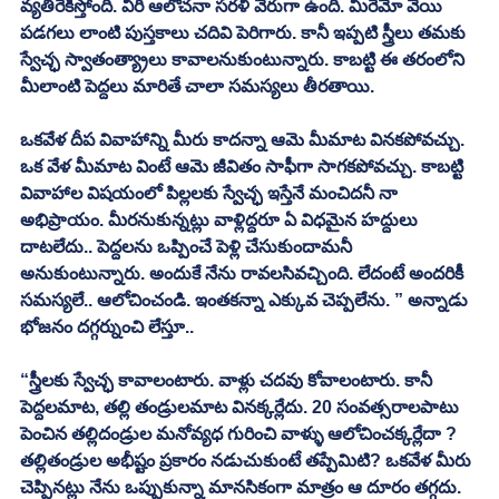
వ్యతిరేకిస్తోంది. వీరి ఆలోచనా సరళి వేరుగా ఉంది. మీరేమో వేయి 
పడగలు లాంటి పుస్తకాలు చదివి పెరిగారు. కానీ ఇప్పటి స్త్రీలు తమకు 
స్వేచ్ఛ స్వాతంత్య్రాలు కావాలనుకుంటున్నారు. కాబట్టి ఈ తరంలోని 
మీలాంటి పెద్దలు మారితే చాలా సమస్యలు తీరతాయి. 
ఒకవేళ దీప వివాహాన్ని మీరు కాదన్నా ఆమె మీమాట వినకపోవచ్చు. 
ఒక వేళ మీమాట వింటే ఆమె జీవితం సాఫీగా సాగకపోవచ్చు. కాబట్టి 
వివాహాల విషయంలో పిల్లలకు స్వేచ్ఛ ఇస్తేనే మంచిదనీ నా 
అభిప్రాయం. మీరనుకున్నట్లు వాళ్లిద్దరూ ఏ విధమైన హద్దులు 
దాటలేదు.. పెద్దలను ఒప్పించే పెళ్లి చేసుకుందామనీ 
అనుకుంటున్నారు. అందుకే నేను రావలసివచ్చింది. లేదంటే అందరికీ 
సమస్యలే.. ఆలోచించండి. ఇంతకన్నా ఎక్కువ చెప్పలేను. ” అన్నాడు 
భోజనం దగ్గర్నుంచి లేస్తూ.. 
“స్త్రీలకు స్వేచ్ఛ కావాలంటారు. వాళ్లు చదవు కోవాలంటారు. కానీ 
పెద్దలమాట, తల్లి తండ్రులమాట వినక్కర్లేదు. 20 సంవత్సరాలపాటు 
పెంచిన తల్లిదండ్రుల మనోవ్యధ గురించి వాళ్ళు ఆలోచించక్కర్లేదా ? 
తల్లితండ్రుల అభీష్టం ప్రకారం నడుచుకుంటే తప్పేమిటి? ఒకవేళ మీరు 
చెప్పినట్లు నేను ఒప్పుకున్నా మానసికంగా మాత్రం ఆ దూరం తగ్గదు. 