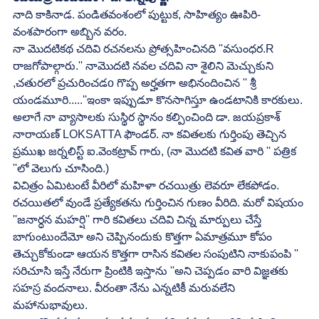
నాది కాకినాడ. పండితవంశంలో పుట్టుక, సాహిత్యం ఊపిరి- 
వంశపారంగా అబ్బిన వరం.
నా మొదటికథ చదివి రచనలను ప్రోత్సహించినది ''వసుంధర.R 
రాజగోపాల్గారు.'' నామొదటి నవల చదివి నా శైలిని మెచ్చుకుని 
,చతురలో ప్రచురించడo గొప్ప అర్హతగా అభినందించిన '' శ్రీ 
యండమూరి.....''ఇంకా ఇప్పుడూ కొనసాగిస్తూ ఉండటానికి కారకులు.
అలాగే నా వ్యాసాలకు సుస్థిర స్థానం కల్పించింది డా. జయప్రకాశ్ 
నారాయణ్ LOKSATTA ఫౌండర్. నా కవితలకు గుర్తింపు తెచ్చిన 
ప్రముఖ జర్నలిస్ట్ ఐ.వెంకట్రావ్ గారు, (నా మొదటి కవిత వారి '' పత్రిక 
''లో వెలుగు చూసింది.)
విచిత్రం ఏమిటంటే వీరిలో మహిళా రచయిత్రు లెవరూ లేకపోడం.
రచయితలో వుండే ప్రత్యేకతను గుర్తించిన గుణం వీరిది. మరో విషయం 
''జనార్ధన మహర్షి'' గారి కవితలు చదివి చిన్న మార్పులు చేస్తే 
బాగుంటుందేమో అని చెప్పినందుకు కొత్తగా ఏమాత్రమూ కోపం 
తెచ్చుకోకుండా ఆయన కొత్తగా రాసిన కవితల సంపుటిని నాకుపంపి '' 
సరిచూసి ఇస్తే నేరుగా ప్రింటికి ఇస్తాను ''అని చెప్పడం వారి విజ్ఞతకు 
సహస్ర వందనాలు. వీరంతా నేను ఎన్నటికీ మరువలేని 
మహానుభావులు.