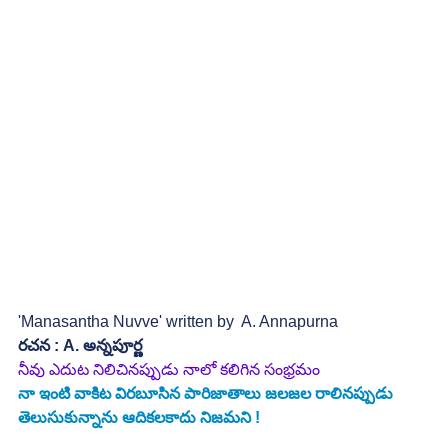
'Manasantha Nuvve' written by  A. Annapurna 
రచన : A. అన్నపూర్ణ
నీవు ఎదుట నిలిచినప్పుడు నాలో కలిగిన సంభ్రమం
నా ఇంటి వాకిట విరబూసిన పారిజాతాలు జలజల రాలినప్పుడు
తెలుసుకున్నాను ఆదికలకాదు నిజమని !