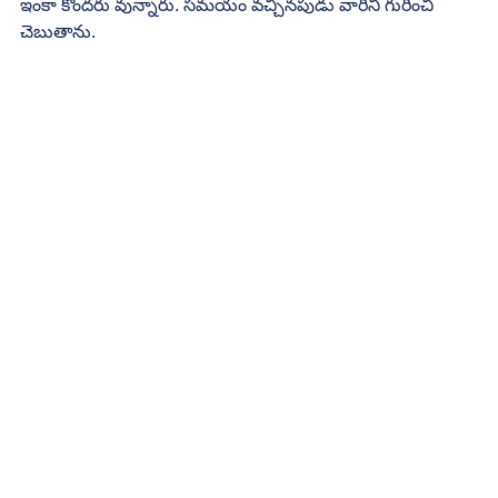
ఇంకా కొందరు వున్నారు. సమయం వచ్చినపుడు వారిని గురించి 
చెబుతాను.