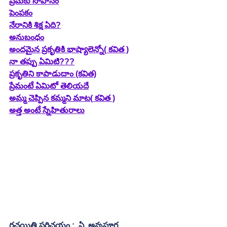
ప్రేమకు సోపానం
పెంపకం
నేరానికి శిక్ష ఏది?
అనుబంధం
అందమైన ప్రకృతికి భాష్యాలెన్నో( కవిత )
నా తప్పు ఏమిటి???
ప్రకృతిని కాపాడుదాం (కవిత)
ప్రేమంటే ఏమిటో తెలియదే
అమ్మ చెప్పిన కమ్మని మాట( కవిత )
అత్త అంటే స్నేహితురాలు
రచయిత్రి పరిచయం :  ఏ. అన్నపూర్ణ.