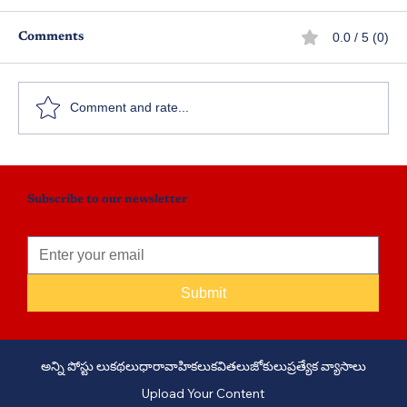
0.0 / 5 (0)
Comments
వ్యాపార ప్రపంచం – పార్ట్ 1
Comment and rate...
Subscribe to our newsletter
Submit
అన్ని పోస్టు లు
కథలు
ధారావాహికలు
కవితలు
జోకులు
ప్రత్యేక వ్యాసాలు
Upload Your Content