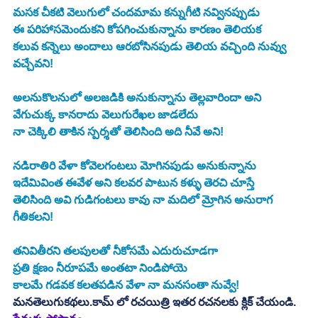
మసక చీకటి వెలుగులో చందమామ కన్నుగీటి నవ్వినప్పుడు
ఈ పరిహాసమెందుకని కోపగించుకున్నాను కారణం తెలియక
కలువ కన్నెలు అందాలు ఆరబోసినపుడు తెలియ వచ్చింది నువ్వు 
వచ్చేవని!
అలనుకొలనులో అలజడికి అనుకున్నాను తెల్లవారిందా అని
వేగుచుక్క కానరాదు వెలుగురేఖల జాడలేదు
నా చెక్కిలి తాకిన స్పర్శతో తెలిసింది అది నీవే అని!
నడిరాతిరి వేళా కోవెలగంటలు మోగినపుడు అనుకున్నాను
ఇదేమివింత ఈవేళ అని కలవర పాటున కళ్ళు తెరచి చూస్తే
తెలిసింది అవి గుడిగంటలు కావు నా మదిలో మ్రోగిన అనురాగ 
గీతికలని!
తనివితీరని తలపులతో నీకోసమే ఎదురుచూడగా
ప్రతి క్షణం నీరూపమే అంతటా నిండిపోయె
కాలమే గడవక కలతపడిన వేళా నా మనసంతా నువ్వే!
మనతెలుగుకథలు.కామ్ లో రచయిత్రి ఇతర రచనలకు క్లిక్ చేయండి.