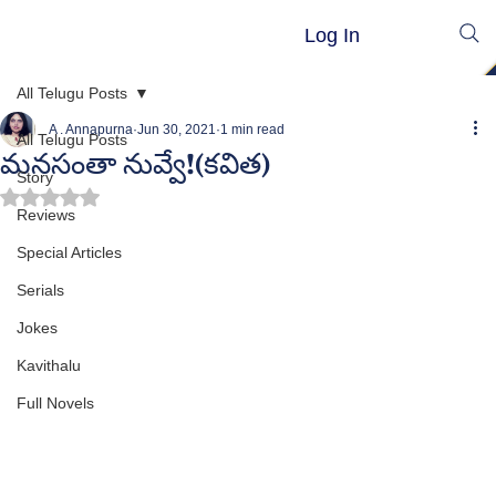
Log In
All Telugu Posts
A . Annapurna
Jun 30, 2021
1 min read
All Telugu Posts
మనసంతా నువ్వే!(కవిత)
Story
Rated NaN out of 5 stars.
Reviews
Special Articles
Serials
Jokes
Kavithalu
Full Novels