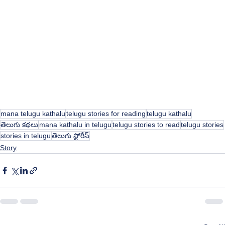
mana telugu kathalu
telugu stories for reading
telugu kathalu
తెలుగు కథలు
mana kathalu in telugu
telugu stories to read
telugu stories
stories in telugu
తెలుగు స్టోరీస్
Story