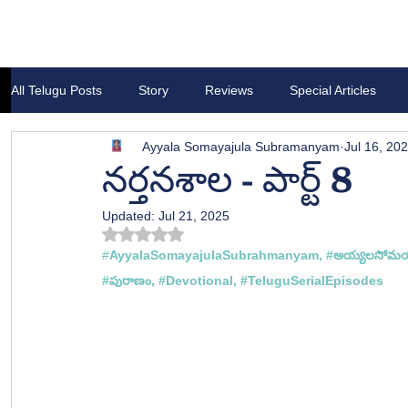
All Telugu Posts
Story
Reviews
Special Articles
Ayyala Somayajula Subramanyam
Jul 16, 20
నర్తనశాల - పార్ట్ 8
Updated:
Jul 21, 2025
Rated NaN out of 5 stars.
#
AyyalaSomayajulaSubrahmanyam, 
#అయ
్యలసోమ
#ప
ురాణం, 
#Devotional
, 
#TeluguSerialEpisodes