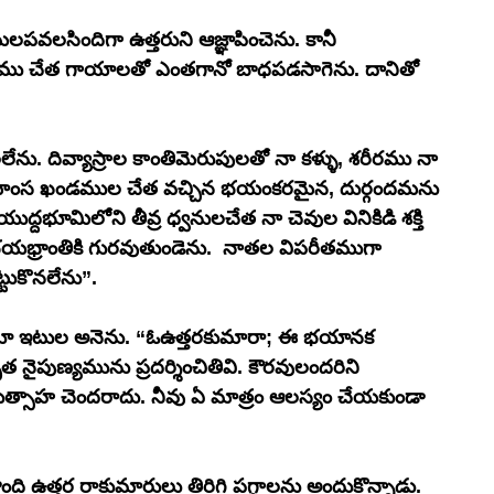
లపవలసిందిగా ఉత్తరుని ఆజ్ఞాపించెను. కానీ 
్ధము చేత గాయాలతో ఎంతగానో బాధపడసాగెను. దానితో 
ేను. దివ్యాస్రాల కాంతిమెరుపులతో నా కళ్ళు, శరీరము నా 
యు మాంస ఖండముల చేత వచ్చిన భయంకరమైన, దుర్గందమను 
్దభూమిలోని తీవ్ర ధ్వనులచేత నా చెవుల వినికిడి శక్తి 
 భయభ్రాంతికి గురవుతుండెను.  నాతల విపరీతముగా 
్టుకొనలేను”. 
ిస్తూ ఇటుల అనెను. “ఓఉత్తరకుమారా; ఈ భయానక 
ైపుణ్యమును ప్రదర్శించితివి. కౌరవులందరిని 
రుత్సాహ చెందరాదు. నీవు ఏ మాత్రం ఆలస్యం చేయకుండా 
న్నాడు. 