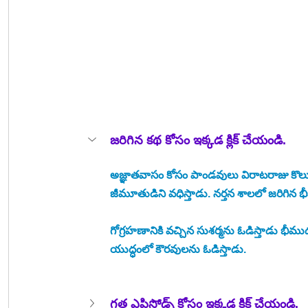
జరిగిన కథ కోసం ఇక్కడ క్లిక్ చేయండి.
అజ్ఞాతవాసం కోసం పాండవులు విరాటరాజు కొలు
జీమూతుడిని వధిస్తాడు. నర్తన శాలలో జరిగిన
గోగ్రహణానికి వచ్చిన సుశర్మను ఓడిస్తాడు భీమ
యుద్ధంలో కౌరవులను ఓడిస్తాడు. 
గత ఎపిసోడ్స్ కోసం ఇక్కడ క్లిక్ చేయండి. 