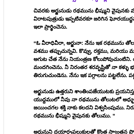
చివరకు అర్జునుడు రథమును భీష్ముని వైపునకు మ
విరాటపుత్రుడు ఇప్పటివరకూ జరిగిన ఘోరయుద
ఇలా ప్రార్థించెను. 
“ఓ వీరాధివీరా, అర్జునా: నేను ఇక రథమును తోలల
వశము తప్పుచున్నవి. కొవ్వు, రక్తము, మరి
అగుట చేత నేను నియంత్రణ కోలుపోవుచుంటిని. యుద
మందగించెను. నీ నిరంతర శరవృష్టితో నా కళ్ళు
తిరుగుచుండెను. నేను ఇక పగ్గాలను పట్టలేను. పట
అర్జునుడు ఉత్తరుని శాంతింపజేయుటకు ప్రయన
యుద్దములో నీవు నా రథమును తోలుటలో అధ్భుత న
జయించగల శక్తి నాకు కలదని విశ్వసింపుము. ని
రథమును భీష్ముని వైపునకు తోలుము. ”
అర్జునుని దయార్ధ్రపలుకులతో కొంత స్వాంతన పొంది ‌ఉత్తర రాకుమారులు తిరిగి పగ్గాలను అందుకొ