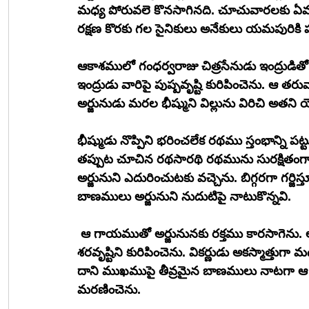
మధ్య పోరువలె కొనసాగినది. చూచువారలకు ఏమాత్ర
రక్షణ కొరకు గల సైనికులు అనేకులు యమపురికి
ఆకాశములో గంధర్వరాజు చిత్రసేనుడు ఇంద్రుడిత
ఇంద్రుడు వారిపై పుష్పవృష్టి కురిపించెను. ఆ 
అర్జునుడు మరల భీష్ముని విల్లును విరిచి అతని
భీష్ముడు నొప్పిని భరించలేక రథము స్తంభాన్ని పట్ట
తప్పుట చూచిన రథసారథి రథమును సురక్షితంగా
అర్జునుని ఎదురించుటకు వచ్చెను. బిగ్గరగా గర్జ
బాణములు అర్జునుని నుదుటిపై నాటుకొన్నవి. 
 ఆ గాయముతో అర్జునునకు రక్తము కారసాగెను. 
శరవృష్టిని కురిపించెను. వికర్ణుడు అకస్మాత్త
దాని ముఖముపై తీవ్రమైన బాణములు నాటగా ఆ బ
మరణించెను. 