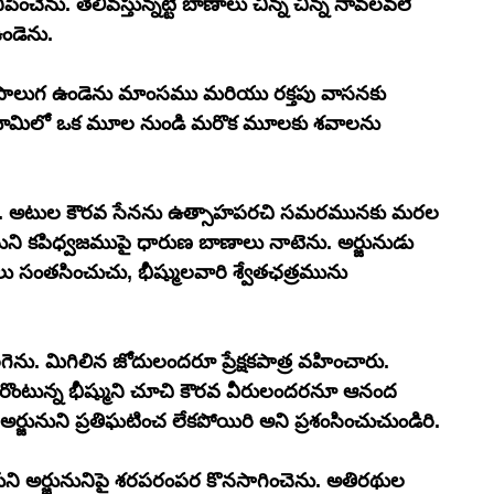
కనిపించెను. తేలివస్తున్నట్టి బాణాలు చిన్న చిన్న నావలవలె 
ండెను. 
్వీపాలుగ ఉండెను మాంసము మరియు రక్తపు వాసనకు 
గ భూమిలో ఒక మూల నుండి మరొక మూలకు శవాలను 
సెను. అటుల కౌరవ సేనను ఉత్సాహపరచి సమరమునకు మరల 
నుని కపిధ్వజముపై ధారుణ బాణాలు నాటెను. అర్జునుడు 
 సంతసించుచు, భీష్ములవారి శ్వేతఛత్రమును 
ెను. మిగిలిన జోదులందరూ ప్రేక్షకపాత్ర వహించారు. 
ంటున్న భీష్ముని చూచి కౌరవ వీరులందరనూ ఆనంద 
 అర్జునుని ప్రతిఘటించ లేకపోయిరి అని ప్రశంసించుచుండిరి. 
ందుకుని అర్జునునిపై శరపరంపర కొనసాగించెను. అతిరథుల 