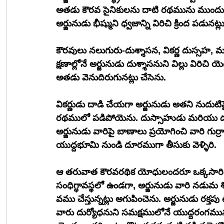
అతడు కౌరవ సైనికులను దాటి రథమును ముందుకు ప
అర్జునుడు భీష్ముని ధ్వజాన్ని విరిచి క్రింద పడునట్ల
కౌరవులు నలుగురు-దుశ్శాసన, వికర్ణ దుస్సహ, మరియ
క్షణాల్లోనే అర్జునుడు దుశ్శాసనుని విల్లు విరి
అతడు వెనుదిరుగునట్లు చేసెను. 
వికర్ణుడు దాడి చేయగా అర్జునుడు అతని నుదుట
రథములో పడిపోయెను. దుస్సాహుడు మరియు దుర్
అర్జునుడు వారిపై బాణాలు ప్రయోగించి వారి గుర
యుద్దభూమి నుండి దూరముగా తీసుకు వెళ్ళిరి. 
ఆ తరువాత కౌరవరథిక యోధులందరూ ఒక్కసారిగా అ
సంధిగ్ధావస్థలో ఉండగా, అర్జునుడు వారి నడుమ
వము చేస్తున్నట్లు అగుపించెను. అర్జునుడు రక్త‌పు టేరులు పారించెను. అనేకమంది కౌరవవీరులు అచేతనులైరి. 
వారు దుర్యో
ధ
నుని సమక్షములోనే యుద్దరంగమును