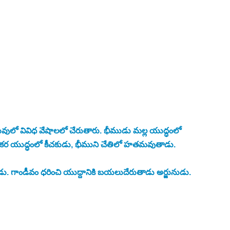
వులో వివిధ వేషాలలో చేరుతారు. భీముడు మల్ల యుద్ధంలో 
 భీకర యుద్ధంలో కీచకుడు, భీముని చేతిలో హతమవుతాడు. 
ుడు. గాండీవం ధరించి యుద్దానికి బయలుదేరుతాడు అర్జునుడు. 