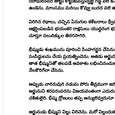
యోధులందరి జుట్టు కొట్టుకువస్తున్నట్టి గడ్డి వలె 
ఉండెను. మాంసము మరియి కొవ్వు బురద వలె ఉ
విరిగిన రథాలు, చచ్చిన ఏనుగుల కళేబరాలు ధ
ఆక్షర్షింపబడిన భయంకర రాక్షసులు యుద్దరం
చూస్తూ నలుదిక్కుల తిరగసాగిరి. 
భీష్ముడు శంఖమును పూరించి సింహగర్జన చే
సంసిద్దులను చేయ ప్రయత్నించెను. అతడు అర్జు
తాత భీష్మునితో తలపడే అవకాశం లభించినందులు
నేలకొరిగేలా చేసెను. 
అప్పుడు వారిరువురి నడుమ పోరు తీవ్రముగా జరిగ
అర్జునుని శరపరంపరను విజయవంతంగా ఎదురురొ
చకితులైరి. భీష్మ ద్రోణులు తప్ప అన్యులెవ్వరునూ
అర్జునుడు భీష్ముని విల్లు విరిచెను. మరో విల్ల