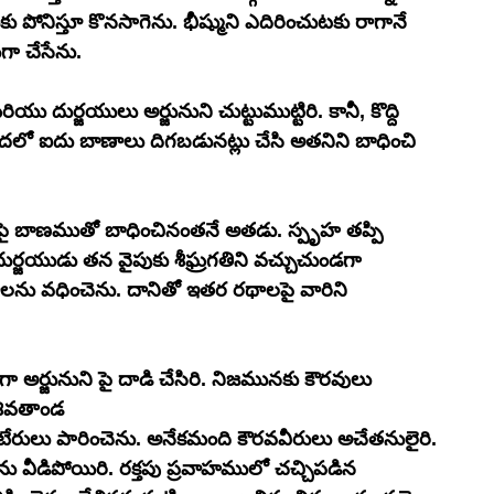
ోనిస్తూ కొనసాగెను. భీష్ముని ఎదిరించుటకు రాగానే 
ుగా చేసేను. 
ు దుర్జయులు అర్జునుని చుట్టుముట్టిరి. కానీ, కొద్ది 
చి యెదలో ఐదు బాణాలు దిగబడునట్లు చేసి అతనిని బాధించి 
ిపై బాణముతో బాధించినంతనే అతడు. స్పృహ తప్పి 
జయుడు తన వైపుకు శీఘ్రగతిని వచ్చుచుండగా 
్రాలను వధించెను. దానితో ఇతర రథాలపై వారిని 
ర్జునుని పై దాడి చేసిరి. నిజమునకు కౌరవులు 
 శివతాండ
 వీడిపోయిరి. రక్తపు ప్రవాహములో చచ్చిపడిన 