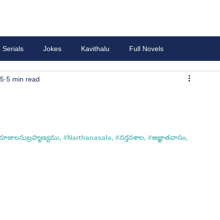
Serials
Jokes
Kavithalu
Full Novels
25
5 min read
యాజులసుబ్రహ్మణ్యము, 
#Narthanasala
, 
#నర
్తనశాల, 
#అజ
్ఞాతవాసం, 