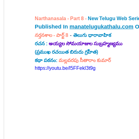
Narthanasala - Part 8 -
New Telugu Web Serie
Published In 
manatelugukathalu.com
 O
 - 
నర్తనశాల - పార్ట్ 8
తెలుగు ధారావాహిక 
రచన : 
అయ్యల సోమయాజుల సుబ్రహ్మణ్యము
(ప్రముఖ రచయిత బిరుదు గ్రహీత) 
కథా పఠనం:
 మల్లవరపు సీతారాం కుమార్
https://youtu.be/I5FFekl3t9g