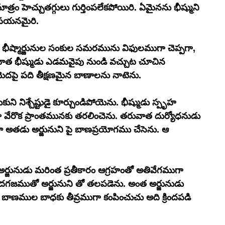
ం హెచ్చుతగ్గులు గుర్తింపలేకపోయిరి. ఏమైనను భీష్ముని 
 పయనమైరి. 
ో భీష్మార్జునుల సంకుల సమరమును విఫులముగా చెప్పగా, 
తరువాత భీష్ముడు ఎడమవైపు నుండి వచ్చుట చూచిన 
 యెదపై పది తీక్షణమైన బాణాలను నాటెను. 
ుకుని నిశ్చేష్టుడై కూర్చుండిపోయెను. భీష్ముడు స్పృహ 
 వేరొక ప్రాంతమునకు తరలించెను. తరువాత దుర్యోధనుడు 
ిస్తూ అతడు అర్జునుని పై బాణప్రయోగము చేసెను. ఆ 
అర్జునుడు మరింత ప్రతీకారం ఆగ్రహంతో అతివేగముగా 
ుగా మదగజముతో అర్జునుని తో తలపడెను. అంత అర్జునుడు 
ాణముల బాధకు తీవ్రముగా కంపించుచు అది క్రిందపడి 