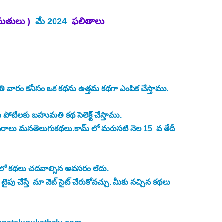
తులు )  
మే 2024 
 ఫలితాలు
తి వారం కనీసం ఒక కథను ఉత్తమ కథగా ఎంపిక చేస్తాము.
టీలకు బహుమతి కథ సెలెక్ట్ చేస్తాము.
రాలు మనతెలుగుకథలు.కామ్ లో మరుసటి నెల 15  వ తేదీ 
 లో కథలు చదవాల్సిన అవసరం లేదు. 
 టైపు చేస్తే  మా వెబ్ సైట్ చేరుకోవచ్చు. మీకు నచ్చిన కథలు 