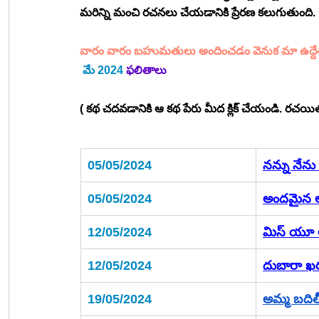
మరిన్ని మంచి రచనలు చేయడానికి ప్రేరణ కలుగుతుంది.
వారం వారం బహుమతులు అందించడం వెనుక మా ఉద్దేశ
మే 2024
 ఫలితాలు
( కథ చదవడానికి ఆ కథ పేరు మీద క్లిక్ చేయండి. రచయిత 
05/05/2024
నన్ను నేను
05/05/2024
అందమైన అ
12/05/2024
మిస్ యూ అ
12/05/2024
దుబారా ఖర
19/05/2024
అమ్మ బదిల