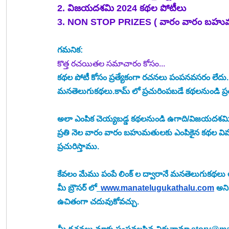
2. విజయదశమి 2024 కథల పోటీలు
3. NON STOP PRIZES ( వారం వారం బహుమ
గమనిక:
కొత్త రచయితల సమాచారం కోసం... 
కథల పోటీ కోసం ప్రత్యేకంగా రచనలు పంపనవసరం లేదు.
మనతెలుగుకథలు.కామ్ లో ప్రచురింపబడే కథలనుండి ప్ర
అలా ఎంపిక చెయ్యబడ్డ కథలనుండి ఉగాది/విజయదశమి పో
ప్రతి నెల వారం వారం బహుమతులకు ఎంపికైన కథల వివ
ప్రచురిస్తాము. 
కేవలం మేము పంపే లింక్ ల ద్వారానే మనతెలుగుకథలు
మీ బ్రౌసర్ లో
www.manatelugukathalu.com
 అని
ఉచితంగా చదువుకోవచ్చు.