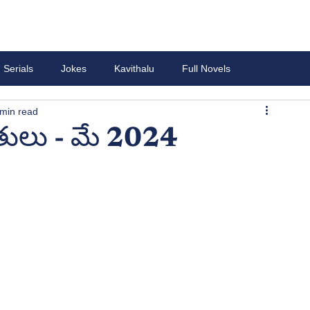
Serials
Jokes
Kavithalu
Full Novels
 min read
ులు - మే 2024