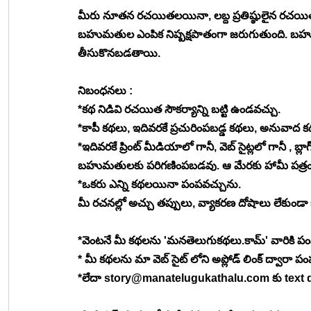
మీరు నూతన రచయితలయినా, లబ్ద ప్రతిష్ఠులైన రచయ
బహుమతుల ఎంపిక నిష్పక్షపాతంగా జరుగుతుంది. బహ
తీసుకొనబడతాయి.
నిబంధనలు :
*కథ నిడివి రచయిత సౌకర్యాన్ని బట్టి ఉండవచ్చు.
*కాపీ కథలు, ఇదివరకే ప్రచురింపబడ్డ కథలు, అనువాద 
*ఇదివరకే ప్రింట్ మీడియాలో గానీ, వెబ్ సైట్లలో గానీ , బ్
బహుమతులకు పరిగణింపబడవు. ఆ మేరకు హామీ పత్రం
*ఒకరు ఎన్ని కథలయినా పంపవచ్చును.
మీ రచనల్లో అచ్చు తప్పులు, వ్యాకరణ దోషాలు లేకుండా ఒక
*వెంటనే మీ కథలను 'మనతెలుగుకథలు.కామ్' వారికి పం
* మీ కథలను మా వెబ్ సైట్ లోని అప్లోడ్ లింక్ ద్వారా పం
*లేదా 
story@manatelugukathalu.com
 కు tex