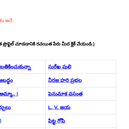
ం అదే.
ప్రొఫైల్ చూడడానికి రచయిత పేరు మీద క్లిక్ చేయండి.)
 బతికించుకున్నా
సురేఖ పులి
బద్ధం
నీరజ హరి ప్రభల
మ్మా.. !
పెనుమాక వసంత
్చులు
L. V. జయ
ీ
పిట్ట గోపి