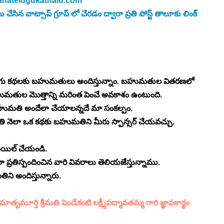
natelugukathalu.com
 వాట్సాప్ గ్రూప్ లో చేరడం ద్వారా ప్రతి పోస్ట్ తాలూకు లింక్ 
ుగు కథలకు బహుమతులు అందిస్తున్నాం. బహుమతుల వితరణలో 
తుల మొత్తాన్ని మరింత పెంచే అవకాశం ఉంటుంది. 
బహుమతి అందేలా చేయాలన్నదే మా సంకల్పం.
రతి నెలా ఒక కథకు బహుమతిని మీరు స్పాన్సర్ చేయవచ్చు.
మెయిల్ చేయండి.
 ప్రతిస్పందించిన వారి వివరాలు తెలియజేస్తున్నాము.
తిని అందిస్తున్నారు.
మూర్తి శ్రీమతి పెండేకంటి లక్ష్మీపద్మావతమ్మ గారి జ్ఞాపకార్థం 