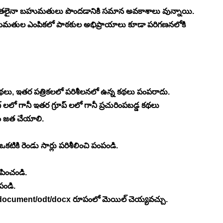
ితలైనా బహుమతులు పొందడానికి సమాన అవకాశాలు వున్నాయి. 
ుమతుల ఎంపికలో పాఠకుల అభిప్రాయాలు కూడా పరిగణనలోకి 
కథలు, ఇతర పత్రికలలో పరిశీలనలో ఉన్న కథలు పంపరాదు.
లాగ్ లలో గానీ ఇతర గ్రూప్ లలో గానీ ప్రచురింపబడ్డ కథలు 
 జత చేయాలి.
టికి రెండు సార్లు పరిశీలించి పంపండి.
పించండి.
పండి.
t document/odt/docx రూపంలో మెయిల్ చెయ్యవచ్చు.