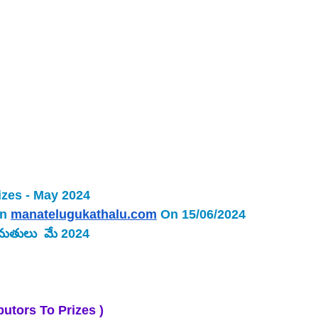
zes - May 2024 
In
manatelugukathalu.com
On 15/06/2024
ుమతులు 
మే 2024
butors To Prizes )