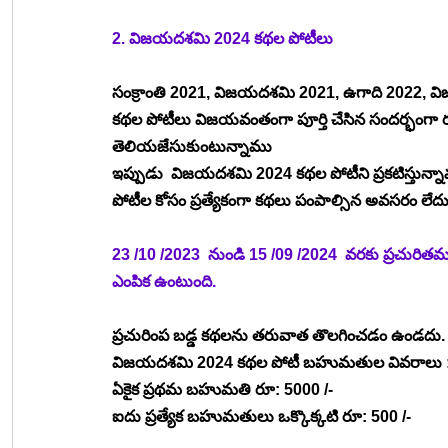
2. విజయదశమి 2024 కథల పోటీలు
సంక్రాంతి 2021, విజయదశమి 2021, ఉగాది 2022,
కథల పోటీలు విజయవంతంగా పూర్తి చేసిన సందర్భంగ
తెలియజేసుకుంటున్నాము
ఇప్పుడు  విజయదశమి 2024 కథల పోటీని ప్రకటిస్తున్న
పోటీల కోసం ప్రత్యేకంగా కథలు పంపాల్సిన అవసరం లేదు
23 /10 /2023  నుండి 15 /09 /2024  వరకు ప్రచ
ఎంపిక ఉంటుంది.
ప్రచురింప బడ్డ కథలను తరువాత తొలగించడం ఉండదు
విజయదశమి 2024 కథల పోటీ బహుమతుల వివరాలు 
ఏకైక ప్రథమ బహుమతి రూ: 5000 /-
ఐదు ప్రత్యేక బహుమతులు ఒక్కొక్కటి రూ: 500 /-