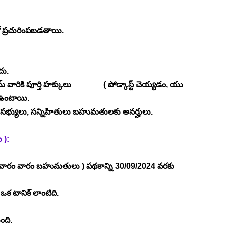
 ప్రచురింపబడతాయి.
దు.
కి పూర్తి హక్కులు                ( పోడ్కాస్ట్ చెయ్యడం, యు 
) ఉంటాయి.
సభ్యులు, సన్నిహితులు బహుమతులకు అనర్హులు.
): 
రం వారం బహుమతులు ) పథకాన్ని 30/09/2024 వరకు 
 టానిక్ లాంటిది.
ంది.