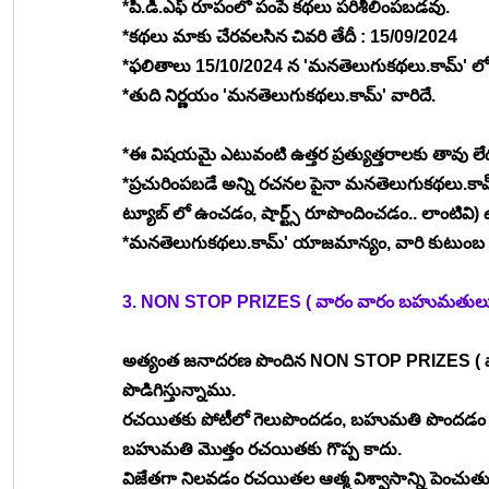
*పి.డి.ఎఫ్ రూపంలో పంపే కథలు పరిశీలింపబడవు.
*కథలు మాకు చేరవలసిన చివరి తేదీ : 15/09/2024
*ఫలితాలు 15/10/2024 న 'మనతెలుగుకథలు.కామ్' లో
*తుది నిర్ణయం 'మనతెలుగుకథలు.కామ్' వారిదే.
*ఈ విషయమై ఎటువంటి ఉత్తర ప్రత్యుత్తరాలకు తావు లే
*ప్రచురింపబడే అన్ని రచనల పైనా మనతెలుగుకథలు.కామ్ వారి
ట్యూబ్ లో ఉంచడం, షార్ట్స్ రూపొందించడం.. లాంటివి
*మనతెలుగుకథలు.కామ్' యాజమాన్యం, వారి కుటుంబ 
3. NON STOP PRIZES ( వారం వారం బహుమతులు 
అత్యంత జనాదరణ పొందిన NON STOP PRIZES ( వా
పొడిగిస్తున్నాము.
రచయితకు పోటీలో గెలుపొందడం, బహుమతి పొందడం ఒక
బహుమతి మొత్తం రచయితకు గొప్ప కాదు.
విజేతగా నిలవడం రచయితల ఆత్మ విశ్వాసాన్ని పెంచుతు