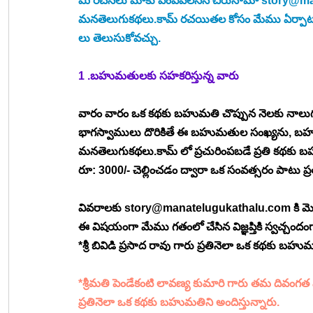
మీ రచనలు మాకు పంపవలసిన చిరునామా 
story@ma
మనతెలుగుకథలు.కామ్ రచయితల కోసం మేము ఏర్పాటు చేసిన
లు తెలుసుకోవచ్చు.
1 .బహుమతులకు సహకరిస్తున్న వారు
వారం వారం ఒక కథకు బహుమతి చొప్పున నెలకు నాల
భాగస్వాములు దొరికితే ఈ బహుమతుల సంఖ్యను, బహుమ
మనతెలుగుకథలు.కామ్ లో ప్రచురింపబడే ప్రతి కథకు 
రూ: 3000/- చెల్లించడం ద్వారా ఒక సంవత్సరం పాటు ప్
వివరాలకు 
story@manatelugukathalu.com
 కి 
ఈ విషయంగా మేము గతంలో చేసిన విజ్ఞప్తికి స్వచ్చందంగా
*శ్రీ బివిడి ప్రసాద రావు గారు ప్రతినెలా ఒక కథకు బహుమ
*శ్రీమతి పెండేకంటి లావణ్య కుమారి గారు తమ దివంగత మాతృ
ప్రతినెలా ఒక కథకు బహుమతిని అందిస్తున్నారు.