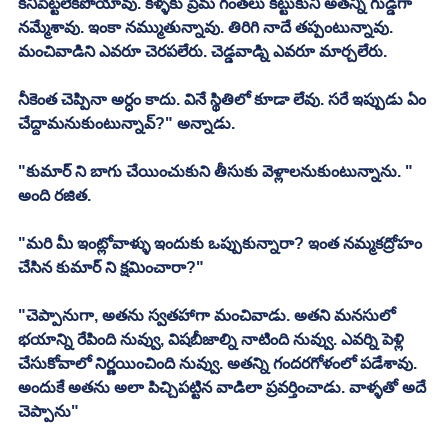
కనిపెట్టలేకపోయావు. కళ్ళకు ప్రేమ గంతలు కట్టుకుని అతన్ని గుడ్డిగా 
నమ్మేశావు. ఇంకా నమ్ముతున్నావు. తిరిగి నాదే తప్పంటున్నావు. 
మంచివాడిని ఎవరూ చెరపలేరు. చెడ్డవాడ్ని ఎవరూ మార్చలేరు. 
నీకెంత చెప్పినా అర్ధం కాదు. వినే స్థితిలో కూడా లేవు. సరే ఇప్పుడు ఏం 
చేద్దామనుకుంటున్నావ్?" అన్నాడు. 
"కుమార్ ని బాగు చేయించుకుని తీసుకు వెళ్లాలనుకుంటున్నాను. " 
అంది రజిత. 
"మరి మీ ఇంట్లోవాళ్ళు ఇందుకు ఒప్పుకున్నారా? ఇంత నమ్మకద్రోహం 
చేసిన కుమార్ ని క్షమించారా?"
"చెప్పానుగా, అతను స్వతహాగా మంచివాడు. అతని మనసులో 
భయాన్ని రేపింది నువ్వు, విషబీజాల్ని నాటింది నువ్వు. ఎవర్ని పెళ్లి 
చేసుకోవాలో నిర్ణయించింది నువ్వు. అతన్ని గందరగోళంలో పడేశావు. 
అందుకే అతను అలా పిచ్చిపట్టిన వాడిలా ప్రవర్తించాడు. వాళ్ళతో అదే 
చెప్పాను"