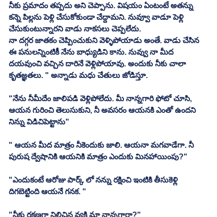
నీకు ప్రమాదం తప్పదు అని చెప్పాను. విషయం ఏంటంటే అతన్ను 
కన్నె పిల్లను పెళ్లి చేసుకోకుండా చేద్దామని. నువ్వూ వాడూ పెళ్లి 
చేసుకుంటున్నారని వాడు నాకసలు చెప్పలేదు. 
నా దగ్గర జాతకం చెప్పించుకుని వెళ్ళిపోయాడు అంతే. వాడు చేసిన 
ఈ పనులన్నింటికీ నేను బాధ్యుడిని కాను. నువ్వు నా మీద 
దయవుంచి వచ్చిన దారినే వెళ్లిపోయావు. అందుకు నీకు చాలా 
కృతజ్ఞతలు. " అన్నాడు మధు చేతులు జోడిస్తూ. 
"నేను నీమీదేం జాలిపడి వెళ్లిపోలేదు. మీ నాన్నగారి ఫోటో చూసి, 
ఆయన గురించి తెలుసుకుని, నీ అవసరం ఆయనకి ఎంతో ఉందని 
నిన్ను విడిచిపెట్టాను"
" ఆయన మీద మాత్రం నీకెందుకు జాలి. ఆయనా మగవాడేగా. నీ 
పురుష ద్వేషానికి ఆయనికి మాత్రం ఎందుకు మినహాయింపు?"
"ఎందుకంటే ఆరోజు పార్క్ లో నన్ను రక్షించి ఇంటికి తీసుకెళ్లి 
దిగబెట్టింది ఆయనే గనక. "
"నీకు రక్షణగా నిలిచిన వ్యక్తి మా నాన్నగారా?"