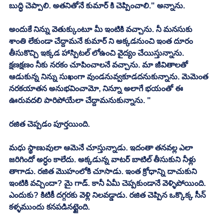
బుద్ధి చెప్పాలి. అతనితోనే కుమార్ కి చెప్పించాలి." అన్నాను. 
అందుకే నిన్ను వెతుక్కుంటూ మీ ఇంటికి వచ్చాను. నీ మనసుకు 
శాంతి లేకుండా చేద్దామనే కుమార్ ని అక్కడనుంచి ఇంత దూరం 
తీసుకొచ్చి ఇక్కడ హాస్పిటల్ లోఉంచి వైద్యం చేయిస్తున్నాను. 
క్షణక్షణం నీకు నరకం చూపించాలనే వచ్చాను. మా జీవితాలతో 
ఆడుకున్న నిన్ను సుఖంగా వుండనువ్వకూడదనుకున్నాను. మెమెంత 
నరకయాతన అనుభవించామో, నిన్నూ అలాగే భయంతో ఈ 
ఊరువదలి పారిపోయేలా చేద్దామనుకున్నాను. "
రజిత చెప్పడం పూర్తయింది. 
మధు స్థాణువులా ఆమెనే చూస్తున్నాడు. ఇదంతా తనవల్ల ఎలా 
జరిగిందో అర్ధం కాలేదు. అక్కడున్న వాటర్ బాటిల్ తీసుకుని నీళ్లు 
తాగాడు. రజిత మొహంలోకి చూసాడు. ఇంత క్రోధాన్ని దాచుకుని 
ఇంటికి వచ్చిందా? మై గాడ్. కానీ ఏమీ చెప్పకుండానే వెళ్ళిపోయింది. 
ఎందుకు? కిటికీ దగ్గరకు వెళ్లి నిలవడ్డాడు. రజిత చెప్పిన ఒక్కొక్క సీన్ 
కళ్ళముందు కనపడినట్టైంది. 