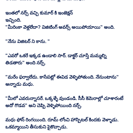
ఇంతలో నర్స్ వచ్చి కుమార్ కి ఇంజెక్షన్ 
ఇచ్చింది. 
"మీరింకా వెళ్లలేదా? విజిటింగ్ అవర్స్ అయిపోయాయి" అంది. 
"నేను విజిటర్ ని కాను. "
"ఎవరో ఒకరే ఇక్కడ ఉండాలి సార్. డాక్టర్ చూస్తే మమ్మల్ని 
తిడతారు" అంది నర్స్. 
"మరేం ఫర్వాలేదు. కాసేపట్లో ఈవిడ వెళ్ళిపోతుంది. నేనుంటాను" 
అన్నాడు మధు. 
"మీలో ఎవరున్నాసరే. ఒక్కళ్ళే వుండండి. సీసీ కెమెరాల్లో చూశారంటే 
అదో గొడవ" అని చెప్పి వెళ్ళిపోయింది నర్స్. 
మధు ఫోన్ రింగయింది. రూమ్ లోంచి హాస్పిటల్ కిందకు వెళ్ళాడు. 
ఒకమ్మాయిని తీసుకుని పైకొచ్చాడు. 