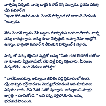
వాళ్ళమ్మ ఏడ్చింది. నాన్న డాక్టర్ కి ఫోన్ చేస్తే వచ్చాడు. ప్రధమ చికిత్స 
చేసి కుమార్ ని
"ఇంకా కొన ఊపిరి ఉంది. వెంటనే హాస్పిటల్ లో జాయిన్ చేయండి. 
"అన్నాడు. 
నేను వెంటనే స్నానం చేసి బట్టలు మార్చుకుని బయలుదేరాను. నాన్న 
నన్ను రావద్దన్నారు. అమ్మ కూడా వెళ్ళద్దంది. అమ్మా నేనూ ఇంట్లోనే 
ఉన్నాం. వాళ్లంతా కుమార్ ని తీసుకుని హాస్పిటల్ కి వెళ్లారు. 
పార్క్ లో నన్ను రక్షించిన వ్యక్తితో అమ్మ "మీరు గనక లేకపోతే ఈరోజు 
నా కూతురు ఏమైపోయేదో. దేవుడల్లే వచ్చి రక్షించారు. మీరుణం 
తీర్చుకోలేం" అంది చేతులు జోడిస్తూ”.
" నాదేముందమ్మా, అమ్మాయి జీవితం పెద్ద ప్రమాదంలో ఉంది. 
రక్షించాల్సిన భర్తే దారుణం చెయ్యబోయాడంటే అది మామూలు 
విషయం కాదు. దీని వెనక ఎవరో వున్నారు. అమ్మాయిని మాత్రం 
జాగ్రత్తగా చూసుకోండి. " అని చెప్పి వెళ్లిపోయారు. అమ్మ 
భయపడిపోయింది. 