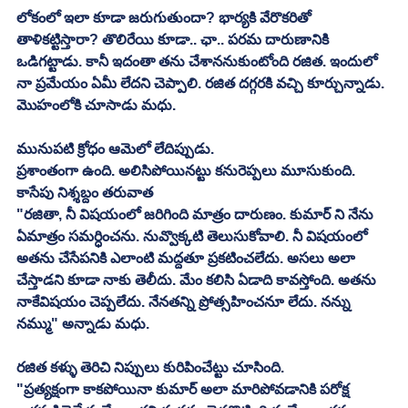
లోకంలో ఇలా కూడా జరుగుతుందా? భార్యకి వేరొకరితో 
తాళికట్టిస్తారా? తొలిరేయి కూడా.. ఛా.. పరమ దారుణానికి 
ఒడిగట్టాడు. కానీ ఇదంతా తను చేశాననుకుంటోంది రజిత. ఇందులో 
నా ప్రమేయం ఏమీ లేదని చెప్పాలి. రజిత దగ్గరకి వచ్చి కూర్చున్నాడు. 
మొహంలోకి చూసాడు మధు. 
మునుపటి క్రోధం ఆమెలో లేదిప్పుడు. 
ప్రశాంతంగా ఉంది. అలిసిపోయినట్టు కనురెప్పలు మూసుకుంది. 
కాసేపు నిశ్శబ్దం తరువాత
"రజితా, నీ విషయంలో జరిగింది మాత్రం దారుణం. కుమార్ ని నేను 
ఏమాత్రం సమర్ధించను. నువ్వొక్కటి తెలుసుకోవాలి. నీ విషయంలో 
అతను చేసేపనికి ఎలాంటి మద్దతూ ప్రకటించలేదు. అసలు అలా 
చేస్తాడని కూడా నాకు తెలీదు. మేం కలిసి ఏడాది కావస్తోంది. అతను 
నాకేవిషయం చెప్పలేదు. నేనతన్ని ప్రోత్సహించనూ లేదు. నన్ను 
నమ్ము" అన్నాడు మధు. 
రజిత కళ్ళు తెరిచి నిప్పులు కురిపించేట్టు చూసింది. 
"ప్రత్యక్షంగా కాకపోయినా కుమార్ అలా మారిపోవడానికి పరోక్ష 