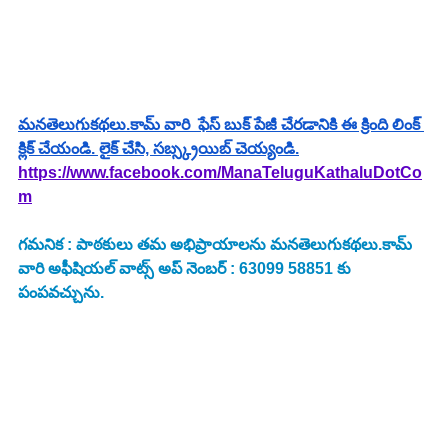
మనతెలుగుకథలు.కామ్ వారి  ఫేస్ బుక్ పేజీ చేరడానికి ఈ క్రింది లింక్ 
క్లిక్ చేయండి. లైక్ చేసి, సబ్స్క్రయిబ్ చెయ్యండి.
https://www.facebook.com/ManaTeluguKathaluDotCo
m
గమనిక : పాఠకులు తమ అభిప్రాయాలను మనతెలుగుకథలు.కామ్ 
వారి అఫీషియల్ వాట్స్ అప్ నెంబర్ : 63099 58851 కు 
పంపవచ్చును.