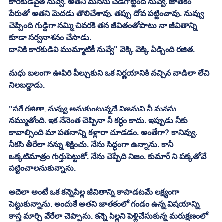
కారకుడివైతే నువ్వే. అతని మనసు చెడగొట్టింది నువ్వే. జాతకం 
పేరుతో అతని మెదడు తొలిచేశావు. తప్పు దోవ పట్టించావు. నువ్వు 
చెప్పింది గుడ్డిగా నమ్మి చివరకి తన జీవితంతోపాటు నా జీవితాన్ని 
కూడా సర్వనాశనం చేసాడు. 
దానికి కారకుడివి ముమ్మాటికీ నువ్వే" వెక్కి వెక్కి ఏడ్చింది రజిత. 
మధు బలంగా ఊపిరి పీల్చుకుని ఒక నిర్ణయానికి వచ్చిన వాడిలా లేచి 
నిలబడ్డాడు. 
"సరే రజితా, నువ్వు అనుకుంటున్నదే నిజమని నీ మనసు 
నమ్ముతోంది. ఇక నేనెంత చెప్పినా నీ కర్ధం కాదు. ఇప్పుడు నీకు 
కావాల్సింది మా పతనాన్ని కళ్లారా చూడడం. అంతేగా? కానివ్వు. 
నీకసి తీరేలా నన్ను శిక్షించు. నేను సిద్ధంగా ఉన్నాను. కానీ 
ఒక్కటిమాత్రం గుర్తుపెట్టుకో. నేను చెప్పేది నిజం. కుమార్ ని పక్కతోవే 
పట్టించాలనుకున్నాను. 
అదెలా అంటే ఒక కన్నెపిల్ల జీవితాన్ని కాపాడటమే లక్ష్యంగా 
పెట్టుకున్నాను. అందుకే అతని జాతకంలో గండం ఉన్న విషయాన్ని 
కాస్త మార్చి వేరేలా చెప్పాను. కన్నె పిల్లని పెళ్లిచేసుకున్న మరుక్షణంలో 