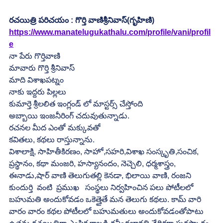
రచయిత్రి పరిచయం : గొర్తి వాణిశ్రీనివాస్(గృహిణి)
https://www.manatelugukathalu.com/profile/vani/profil
e
నా పేరు గొర్తివాణి
మావారు గొర్తి శ్రీనివాస్
మాది విశాఖపట్నం
నాకు ఇద్దరు పిల్లలు
కుమార్తె శ్రీలలిత ఇంగ్లండ్ లో మాస్టర్స్ చేస్తోంది
అబ్బాయి ఇంజనీరింగ్ చదువుతున్నాడు.
రచనల మీద ఎంతో మక్కువతో
కవితలు, కథలు రాస్తున్నాను.
విశాలాక్షి, సాహితీకిరణం, సాహో,సహరి,విశాఖ సంస్కృతి,సంచిక, 
ప్రస్థానం, కథా మంజరి, హస్యానందం, నెచ్చెలి, ధర్మశాస్త్రం, 
ఈనాడు,షార్ వాణి తెలుగుతల్లి కెనడా, భిలాయి వాణి, రంజని 
కుందుర్తి  వంటి  ప్రముఖ   సంస్థలు నిర్వహించిన పలు పోటీలలో 
బహుమతి అందుకోవడం ఒకెత్తైతే మన తెలుగు కథలు. కామ్ వారి 
వారం వారం కథల పోటీలలో బహుమతులు అందుకోవడంతోపాటు 