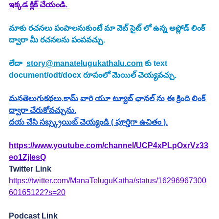
ఇక్కడ క్లిక్ చేయండి.
మాకు రచనలు పంపాలనుకుంటే మా వెబ్ సైట్ లో ఉన్న అప్లోడ్ లింక్ 
ద్వారా మీ రచనలను పంపవచ్చు.
లేదా  
story@manatelugukathalu.com
 కు text 
document/odt/docx రూపంలో మెయిల్ చెయ్యవచ్చు.
మనతెలుగుకథలు.కామ్ వారి యూ ట్యూబ్ ఛానల్ ను ఈ క్రింది లింక్ 
ద్వారా చేరుకోవచ్చును.
దయ చేసి సబ్స్క్రయిబ్ చెయ్యండి ( పూర్తిగా ఉచితం ).
https://www.youtube.com/channel/UCP4xPLpOxrVz33
eo1ZjlesQ
Twitter Link
https://twitter.com/ManaTeluguKatha/status/16296967300
60165122?s=20
Podcast Link