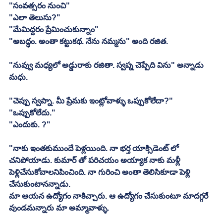
"సంవత్సరం నుంచి" 
"ఎలా తెలుసు?"
"మేమిద్దరం ప్రేమించుకున్నాం"
"అబద్ధం. అంతా కట్టుకథ. నేను నమ్మను" అంది రజిత. 
"నువ్వు మధ్యలో అడ్డురాకు రజితా. స్వప్న చెప్పేది విను" అన్నాడు 
మధు. 
"చెప్పు స్వప్నా. మీ ప్రేమకు ఇంట్లోవాళ్ళు ఒప్పుకోలేదా?" 
"ఒప్పుకోలేదు."
"ఎందుకు. ?"
"నాకు ఇంతకుముందే పెళ్లయింది. నా భర్త యాక్సిడెంట్ లో 
చనిపోయాడు. కుమార్ తో పరిచయం అయ్యాక నాకు మళ్లీ 
పెళ్లిచేసుకోవాలనిపించింది. నా గురించి అంతా తెలిసికూడా పెళ్లి 
చేసుకుంటానన్నాడు. 
మా ఆయన ఉద్యోగం నాకిచ్చారు. ఆ ఉద్యోగం చేసుకుంటూ మాదగ్గరే 
వుండమన్నారు మా అమ్మావాళ్ళు. 