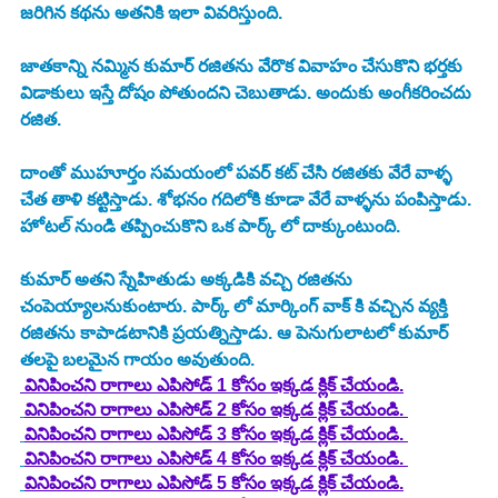
జరిగిన కథను అతనికి ఇలా వివరిస్తుంది. 
జాతకాన్ని నమ్మిన కుమార్ రజితను వేరొక వివాహం చేసుకొని భర్తకు 
విడాకులు ఇస్తే దోషం పోతుందని చెబుతాడు. అందుకు అంగీకరించదు 
రజిత. 
దాంతో ముహూర్తం సమయంలో పవర్ కట్ చేసి రజితకు వేరే వాళ్ళ 
చేత తాళి కట్టిస్తాడు. శోభనం గదిలోకి కూడా వేరే వాళ్ళను పంపిస్తాడు. 
హోటల్ నుండి తప్పించుకొని ఒక పార్క్ లో దాక్కుంటుంది. 
కుమార్ అతని స్నేహితుడు అక్కడికి వచ్చి రజితను 
చంపెయ్యాలనుకుంటారు. పార్క్ లో మార్కింగ్ వాక్ కి వచ్చిన వ్యక్తి 
రజితను కాపాడటానికి ప్రయత్నిస్తాడు. ఆ పెనుగులాటలో కుమార్ 
తలపై బలమైన గాయం అవుతుంది. 
వినిపించని రాగాలు ఎపిసోడ్ 1 కోసం ఇక్కడ క్లిక్ చేయండి.
వినిపించని రాగాలు ఎపిసోడ్ 2 కోసం ఇక్కడ క్లిక్ చేయండి. 
వినిపించని రాగాలు ఎపిసోడ్ 3 కోసం ఇక్కడ క్లిక్ చేయండి. 
వినిపించని రాగాలు ఎపిసోడ్ 4 కోసం ఇక్కడ క్లిక్ చేయండి. 
వినిపించని రాగాలు ఎపిసోడ్ 5 కోసం ఇక్కడ క్లిక్ చేయండి.