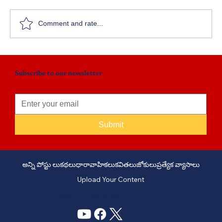
లంకకు చేటు విభీషణుడా?
Comment and rate...
Subscribe to our newsletter
Submit
అన్ని పోస్టు లు
కథలు
ధారావాహికలు
కవితలు
జోకులు
ప్రత్యేక వ్యాసాలు
Upload Your Content
PHONE: +91 6309958851 - EMAIL:
story@manatelugukathalu.com