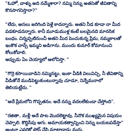
"ఓహో, వాళ్ళు అది నమ్మేశారా? నమ్మి నిన్ను అతనితో జీవితాన్ని 
కొనసాగనిస్తారా?"
"లేదు, అసలు జరిగింది పెళ్లే కాదన్నారు. అతని నీడ కూడా నా మీద 
పడకూడదన్నారు. కానీ మూడుముళ్ల కంటే బలమైనది మానసిక 
బంధం. చిన్నప్పటినుంచీ అతని మీద పెంచుకున్న ప్రేమ, నమ్మకాలతో 
ఇంకొక చాన్స్ ఇమ్మని అడిగాను. ముందు కుమార్ కోమానుంచి 
కోలుకోవాలి. 
అప్పుడు ఏం చెయ్యాలో ఆలోచిస్తా. "
"గొర్రె కసాయివాడిని నమ్మినట్టు, ఇంకా వీడికి విలువిచ్చి, నీ జీవితాన్ని 
వీడితోనే ముడిపెట్టుకుంటున్నావు చూడూ, నిన్నేమనాలో 
తెలియట్లేదు. "
"అదే ప్రేమలోని గొప్పతనం. అదే నన్ను వదలలేకుండా చేస్తోంది”. 
"రజితా.. మళ్లీ అదే పాట మొదలెట్టావు. నీనొక ముఖ్యమైన విషయం 
చెప్పాలి. కొద్దిసేపు ఆగు. అమాయకత్వాన్నించి నిన్ను బయటపడేస్తా" 
అంటూ ఎవరికో ఫోన్ చేసి మాట్లాడాడు మధు. 