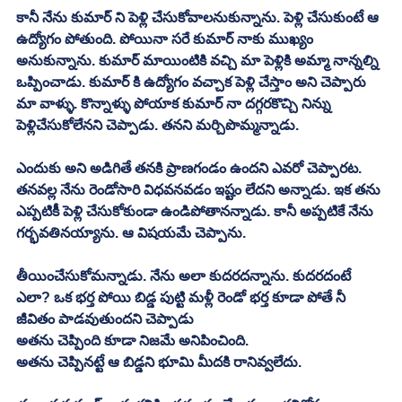
కానీ నేను కుమార్ ని పెళ్లి చేసుకోవాలనుకున్నాను. పెళ్లి చేసుకుంటే ఆ 
ఉద్యోగం పోతుంది. పోయినా సరే కుమార్ నాకు ముఖ్యం 
అనుకున్నాను. కుమార్ మాయింటికి వచ్చి మా పెళ్లికి అమ్మా నాన్నల్ని 
ఒప్పించాడు. కుమార్ కి ఉద్యోగం వచ్చాక పెళ్లి చేస్తాం అని చెప్పారు 
మా వాళ్ళు. కొన్నాళ్ళు పోయాక కుమార్ నా దగ్గరకొచ్చి నిన్ను 
పెళ్లిచేసుకోలేనని చెప్పాడు. తనని మర్చిపొమ్మన్నాడు.
ఎందుకు అని అడిగితే తనకి ప్రాణగండం ఉందని ఎవరో చెప్పారట. 
తనవల్ల నేను రెండోసారి విధవనవడం ఇష్టం లేదని అన్నాడు. ఇక తను 
ఎప్పటికీ పెళ్లి చేసుకోకుండా ఉండిపోతానన్నాడు. కానీ అప్పటికే నేను 
గర్భవతినయ్యాను. ఆ విషయమే చెప్పాను. 
తీయించేసుకోమన్నాడు. నేను అలా కుదరదన్నాను. కుదరదంటే 
ఎలా? ఒక భర్త పోయి బిడ్డ పుట్టి మళ్లీ రెండో భర్త కూడా పోతే నీ 
జీవితం పాడవుతుందని చెప్పాడు
అతను చెప్పింది కూడా నిజమే అనిపించింది. 
అతను చెప్పినట్టే ఆ బిడ్డని భూమి మీదకి రానివ్వలేదు. 