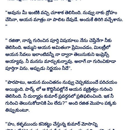
"అవును మీ ఇంటికి వచ్చి చూశాక తెలిసింది. నువ్వు నాకు ద్రోహం 
చేసినా, ఆయన మాత్రం నా పాలిట దేవుడే. అందుకే తిరిగి వచ్చేశాను. 
"
" రజితా, నాన్న గురించిన పూర్తి విషయాలు నేను చెప్తేనేగా నీకు 
తెలిసింది. అమ్మని ఆయన అమితంగా ప్రేమించడం, మిలట్రీలో 
ఆయన సేవలు ఇలాంటివన్నీ నా ద్వారా తెలుసుకుని ఇంప్రెస్స్ 
అయ్యావు. నీ మనసు మార్చుకున్నావు. అలాగే నా గురించికూడా 
పూర్తిగా విను. అప్పుడు నిర్ణయం నీదే". 
"పొరపాటు, ఆయన మంచితనం నువ్వు చెప్పకముందే పరిచయం 
అయ్యింది. పార్క్ లో ఆ కొద్దిసేపట్లోనే ఆయన వ్యక్తిత్వం గురించి 
తెలిసింది. నీ దుర్మార్గం కుమార్ ప్రవర్తనలో ప్రతిఫలించింది. ఇక నీ 
గురించి తెలుసుకోడానికి ఏం లేదు?" అంది రజిత మొహం పక్కకు 
తిప్పుకుంటూ. 
"హు, కళ్ళముందు కనికట్టు చేస్తున్న కుమార్ మోసాన్ని 