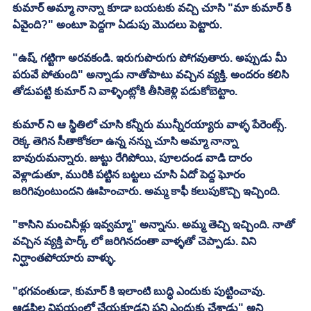
కుమార్ అమ్మా నాన్నా కూడా బయటకు వచ్చి చూసి "మా కుమార్ కి 
ఏవైంది?" అంటూ పెద్దగా ఏడుపు మొదలు పెట్టారు. 
"ఉష్, గట్టిగా అరవకండి. ఇరుగుపొరుగు పోగవుతారు. అప్పుడు మీ 
పరువే పోతుంది" అన్నాడు నాతోపాటు వచ్చిన వ్యక్తి. అందరం కలిసి 
తోడుపట్టి కుమార్ ని వాళ్ళింట్లోకి తీసికెళ్లి పడుకోబెట్టాం. 
కుమార్ ని ఆ స్థితిలో చూసి కన్నీరు మున్నీరయ్యారు వాళ్ళ పేరెంట్స్. 
రెక్క తెగిన సీతాకోకలా ఉన్న నన్ను చూసి అమ్మా నాన్నా 
బావురుమన్నారు. జుట్టు రేగిపోయి, పూలదండ వాడి దారం 
వెళ్లాడుతూ, మురికి పట్టిన బట్టలు చూసి ఏదో పెద్ద ఘోరం 
జరిగివుంటుందని ఊహించారు. అమ్మ కాఫీ కలుపుకొచ్చి ఇచ్చింది. 
"కాసిని మంచినీళ్లు ఇవ్వమ్మా" అన్నాను. అమ్మ తెచ్చి ఇచ్చింది. నాతో 
వచ్చిన వ్యక్తి పార్క్ లో జరిగినదంతా వాళ్ళతో చెప్పాడు. విని 
నిర్ఘాంతపోయారు వాళ్ళు. 
"భగవంతుడా, కుమార్ కి ఇలాంటి బుద్ధి ఎందుకు పుట్టించావు. 
ఆడపిల్ల విషయంలో చేయకూడని పని ఎందుకు చేశాడు" అని 