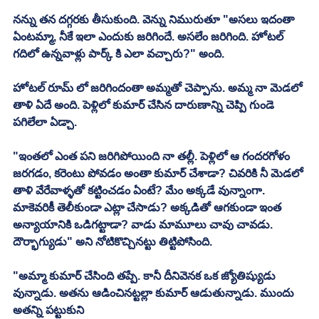
నన్ను తన దగ్గరకు తీసుకుంది. వెన్ను నిమురుతూ "అసలు ఇదంతా 
ఏంటమ్మా, నీకే ఇలా ఎందుకు జరిగిందే. అసలేం జరిగింది. హోటల్ 
గదిలో ఉన్నవాళ్లు పార్క్ కి ఎలా వచ్చారు?" అంది. 
హోటల్ రూమ్ లో జరిగిందంతా అమ్మతో చెప్పాను. అమ్మ నా మెడలో 
తాళి ఏదే అంది. పెళ్లిలో కుమార్ చేసిన దారుణాన్ని చెప్పి గుండె 
పగిలేలా ఏడ్చా. 
"ఇంతలో ఎంత పని జరిగిపోయింది నా తల్లీ. పెళ్లిలో ఆ గందరగోళం 
జరగడం, కరెంటు పోవడం అంతా కుమార్ చేశాడా? చివరికి నీ మెడలో 
తాళి వేరేవాళ్ళతో కట్టించడం ఏంటే? మేం అక్కడే వున్నాంగా. 
మాకెవరికీ తెలీకుండా ఎట్లా చేసాడు? అక్కడితో ఆగకుండా ఇంత 
అన్యాయానికి ఒడిగట్టాడా? వాడు మామూలు చావు చావడు. 
దౌర్భాగ్యుడు" అని నోటికొచ్చినట్టు తిట్టిపోసింది.
"అమ్మా కుమార్ చేసింది తప్పే. కానీ దీనివెనక ఒక జ్యోతిష్యుడు 
వున్నాడు. అతను ఆడించినట్టల్లా కుమార్ ఆడుతున్నాడు. ముందు 
అతన్ని పట్టుకుని