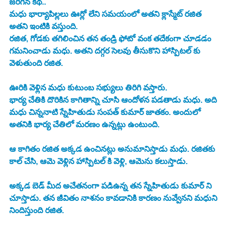
జరిగిన కథ.. 
మధు భార్యాపిల్లలు ఊర్లో లేని సమయంలో అతని క్లాస్మేట్ రజిత 
అతని ఇంటికి వస్తుంది. 
రజిత, గోడకు తగిలించిన తన తండ్రి ఫోటో వంక తదేకంగా చూడడం 
గమనించాడు మధు. అతని దగ్గర సెలవు తీసుకొని హాస్పిటల్ కు 
వెళుతుంది రజిత. 
ఊరికి వెళ్లిన మధు కుటుంబ సభ్యులు తిరిగి వస్తారు. 
భార్య చేతికి దొరికిన కాగితాన్ని చూసి ఆందోళన పడతాడు మధు. అది 
మధు చిన్ననాటి స్నేహితుడు సంపత్ కుమార్ జాతకం. అందులో 
అతనికి భార్య చేతిలో మరణం ఉన్నట్లు ఉంటుంది. 
ఆ కాగితం రజిత అక్కడ ఉంచినట్లు అనుమానిస్తాడు మధు. రజితకు 
కాల్ చేసి, ఆమె వెళ్లిన హాస్పిటల్ కి వెళ్లి, ఆమెను కలుస్తాడు. 
అక్కడ బెడ్ మీద అచేతనంగా పడిఉన్న తన స్నేహితుడు కుమార్ ని 
చూస్తాడు. తన జీవితం నాశనం కావడానికి కారణం నువ్వేనని మధుని 
నిందిస్తుంది రజిత. 