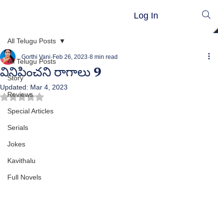
Log In
All Telugu Posts
Gorthi Vani
Feb 26, 2023
8 min read
All Telugu Posts
వినిపించని రాగాలు 9
Story
Updated:
Mar 4, 2023
Reviews
Rated NaN out of 5 stars.
Special Articles
Serials
Jokes
Kavithalu
Full Novels