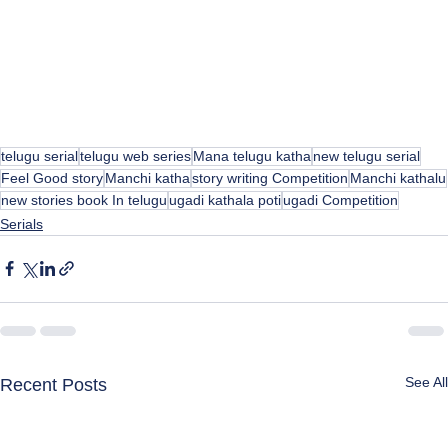
telugu serial
telugu web series
Mana telugu katha
new telugu serial
Feel Good story
Manchi katha
story writing Competition
Manchi kathalu
new stories book In telugu
ugadi kathala poti
ugadi Competition
Serials
See All
Recent Posts