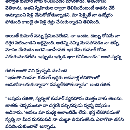
తర్వాత కుమార్ నాకు కనిపించడం మానేశాడు. అతనికోసం 
వెతికాను. అతని స్నేహితుల ద్వారా తెలిసిందేంటంటే అతను వేరే 
అమ్మాయిని పెళ్లి చేసుకోబోతున్నాడని. మా పెళ్ళైతే నా ఉద్యోగం 
పోతుంది కాబట్టి ఈ పెళ్లి రద్దు చేసుకున్నాడని తెలిసింది. 
అయితే కుమార్ నన్ను ప్రేమించలేదని, నా అందం, డబ్బు కోసమే నా 
దగ్గర నటించాడని అర్ధమైంది. అతన్ని నమ్మి మోసపోవడం నా తప్పే. 
మోసం చేయడం అతని బలహీనత. ఇక నేను కుమార్ కోసం 
ఎదురుచూడలేదు. ఇప్పుడు ఇక్కడ ఇలా కనిపించాడు" అంది స్వప్న. 
రజిత అంతా విని మ్రాన్పడి చూసింది. 
"ఇదంతా నిజమా. కుమార్ ఇద్దరు ఆడవాళ్ల జీవితాలతో 
ఆడుకోవాలనుకున్నాడా? నమ్మలేకపోతున్నాను" అంది రజిత. 
"అవును రజితా, స్వప్నతో కుమార్ వ్యవహారం మొత్తం నాకు తెలుసు. 
జాతకం చెప్పమంటూ నా దగ్గరకి వచ్చినపుడు స్వప్న విషయం 
అడిగాను. ‘అసలు మా మధ్య అలాంటిదేం లేదు. భర్త లేకపోవడంతో 
స్వప్న నా మీద మనసుపడి నా చుట్టూ తిరుగుతోంది. ఎలాగొలా తనని 
వదిలించుకుంటాలే’ అన్నాడు. 