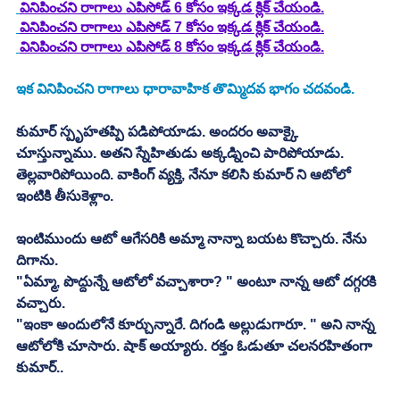
వినిపించని రాగాలు ఎపిసోడ్ 6 కోసం ఇక్కడ క్లిక్ చేయండి.
వినిపించని రాగాలు ఎపిసోడ్ 7 కోసం ఇక్కడ క్లిక్ చేయండి.
వినిపించని రాగాలు ఎపిసోడ్ 8 కోసం ఇక్కడ క్లిక్ చేయండి.
ఇక వినిపించని రాగాలు ధారావాహిక తొమ్మిదవ భాగం చదవండి. 
కుమార్ స్పృహతప్పి పడిపోయాడు. అందరం అవాక్కై 
చూస్తున్నాము. అతని స్నేహితుడు అక్కడ్నించి పారిపోయాడు. 
తెల్లవారిపోయింది. వాకింగ్ వ్యక్తి, నేనూ కలిసి కుమార్ ని ఆటోలో 
ఇంటికి తీసుకెళ్లాం. 
ఇంటిముందు ఆటో ఆగేసరికి అమ్మా నాన్నా బయట కొచ్చారు. నేను 
దిగాను. 
"ఏమ్మా, పొద్దున్నే ఆటోలో వచ్చాశారా? " అంటూ నాన్న ఆటో దగ్గరకి 
వచ్చారు. 
"ఇంకా అందులోనే కూర్చున్నారే. దిగండి అల్లుడుగారూ. " అని నాన్న 
ఆటోలోకి చూసారు. షాక్ అయ్యారు. రక్తం ఓడుతూ చలనరహితంగా 
కుమార్.. 