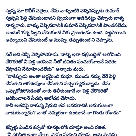
స్వప్న మా కొలీగ్ చెల్లెలు. నేను వాళ్ళింటికి వెళ్ళినప్పుడు కుమార్ 
స్వప్నని పెళ్లి చేసుకుంటానని స్వయంగా ఆడిగినట్టు చెప్పారు వాళ్ళ 
నాన్నగారు. వాళ్ళు చెప్పినదానికీ కుమార్ చెప్పినదానికీ పొంతనలేదు. 
అందుకే ‘కన్నె పిల్లని చేసుకుంటే నీకు ప్రాణగండం ఉంది. పెళ్లైపోయిన 
అమ్మాయిని చేసుకుంటే ఆ ముప్పు తప్పుతుంద’ని చెప్పాను. 
సరే అని చెప్పి వెళ్ళిపోయాడు. దాన్ని ఇలా వక్రబుద్ధితో ఆలోచించి 
వేరొకరితో నీ పెళ్లి జరిపించి నీతో జీవితం పంచుకోవాలనే పధకం 
వేస్తాడని నేనూహించలేదు" అన్నాడు మధు. 
"నాకిప్పుడు అంతా అర్ధమైంది మధూ. ముందు నన్ను వేరే పెళ్లి 
చేసుకుని తెగదెంపులు చేసుకుని వచ్చెయ్యమన్నాడు. నేను 
ఒప్పుకోకపోవడంతో నాకు తెలీకుండానే నా పెళ్లి వేరొకరితో 
జరిపించాలనే నీచపు ఆలోచన చేసాడు. 
కానీ అతనిపై నాకున్న ప్రేమని తన అవసరానికి అనుగుణంగా 
వాడుకున్నాడు? నాతో నమ్మకంగా ఉంటూనే నా గొంతు కోశాడు"
కన్నీళ్లు ఎండిన కళ్ళతో శూన్యంలోకి చూస్తూ అంది రజిత. 
"నీ పరిస్థితి ఇంకా మేలు. పాపం స్వప్నని చూడు. ఆమె మనసు 