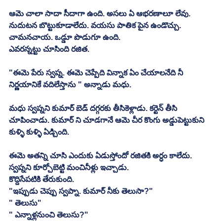
ఆమె చాలా సాదా సీదాగా ఉంది. అసలు ఏ ఆభరణాలూ లేవు. 
నుదుటన బొట్టుకూడాలేదు. వయసు పాతిక పైన ఉండొచ్చు. 
చామనచాయ. ఒడ్డూ పొడుగూ ఉంది. 
ఎవరన్నట్టు చూసింది రజిత. 
"ఈమె పేరు స్వప్న. ఈమె చెప్పేది విన్నాక ఏం చేయాలనేది నీ 
నిర్ణయానికే వదిలేస్తాను " అన్నాడు మధు. 
మధు స్వప్నని కుమార్ బెడ్ దగ్గరకు తీసికెళ్లాడు. కర్టెన్ తీసి 
చూపించాడు. కుమార్ ని చూడగానే ఆమె చీర కొంగు అడ్డుపెట్టుకుని 
కుళ్ళి కుళ్ళి ఏడ్చింది. 
ఈమె అతన్ని చూసి ఎందుకు ఏడుస్తోందో రజితకి అర్ధం కాలేదు. 
స్వప్నని కూర్చోబెట్టి మంచినీళ్లు ఇచ్చాడు. 
కొద్దిసేపటికి తేరుకుంది. 
"ఇప్పుడు చెప్పు స్వప్నా. కుమార్ నీకు తెలుసా?" 
" తెలుసు" 
" ఎన్నాళ్లనుంచి తెలుసు?" 