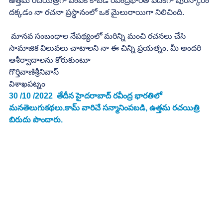
ఉత్తమ రచయిత్రిగా ఎంపిక కాబడి రవీంద్రభారతి వేదికగా పురస్కారం 
దక్కడం నా రచనా ప్రస్థానంలో ఒక మైలురాయిగా నిలిచింది.
 మానవ సంబంధాల నేపథ్యంలో మరిన్ని మంచి రచనలు చేసి 
సామాజిక విలువలు చాటాలని నా ఈ చిన్ని ప్రయత్నం. మీ అందరి 
ఆశీర్వాదాలను కోరుకుంటూ 
గొర్తివాణిశ్రీనివాస్
విశాఖపట్నం  
30 /10 /2022  తేదీన హైదరాబాద్ రవీంద్ర భారతిలో 
మనతెలుగుకథలు.కామ్ వారిచే సన్మానింపబడి, ఉత్తమ
రచయిత్రి 
బిరుదు పొందారు.